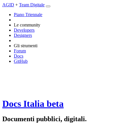
AGID
+
Team Digitale
Piano Triennale
Le community
Developers
Designers
Gli strumenti
Forum
Docs
GitHub
Docs Italia
beta
Documenti pubblici, digitali.