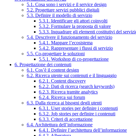
5.1. Cosa sono i servizi e il service design
5.2. Progettare servizi pubblici digitali
5.3. Definire il modello di servizio
5.3.1. Identificare gli attori coinvolti
5.3.2. Formulare la proposta di valore
5.3.3. Inquadrare gli elementi costitutivi del serviz
5.4. Descrivere il funzionamento del servizio
5.4.1. Mappare l’ecosistema
5.4.2. Rappresentare i flussi di servizio
5.5. Co-progettare le soluzioni
5.5.1. Workshop di co-progettazione
6. Progettazione dei contenuti
6.1. Cos’è il content design
6.2. Ricerca utente sui contenuti e il linguaggio
6.2.1. Content discovery
6.2.2. Dati di ricerca (search keywords)
6.2.3. Ricerca tramite analytics
6.2.4. Ricerca sui forum
6.3. Dalla ricerca ai bisogni degli utenti
6.3.1. User stories per definire i contenuti
6.3.2. Job stories per definire i contenuti
6.3.3. Criteri di accettazione
6.4. Architettura dell’informazione
6.4.1. Definire l’architettura dell’informazione
6.4.2. Alberatura