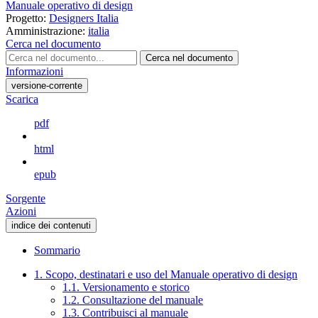
Manuale operativo di design
Progetto:
Designers Italia
Amministrazione:
italia
Cerca nel documento
Cerca nel documento
Informazioni
versione-corrente
Scarica
pdf
html
epub
Sorgente
Azioni
indice dei contenuti
Sommario
1. Scopo, destinatari e uso del Manuale operativo di design
1.1. Versionamento e storico
1.2. Consultazione del manuale
1.3. Contribuisci al manuale