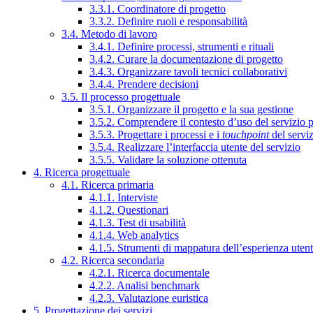
3.3.1. Coordinatore di progetto
3.3.2. Definire ruoli e responsabilità
3.4. Metodo di lavoro
3.4.1. Definire processi, strumenti e rituali
3.4.2. Curare la documentazione di progetto
3.4.3. Organizzare tavoli tecnici collaborativi
3.4.4. Prendere decisioni
3.5. Il processo progettuale
3.5.1. Organizzare il progetto e la sua gestione
3.5.2. Comprendere il contesto d’uso del servizio 
3.5.3. Progettare i processi e i
touchpoint
del servi
3.5.4. Realizzare l’interfaccia utente del servizio
3.5.5. Validare la soluzione ottenuta
4. Ricerca progettuale
4.1. Ricerca primaria
4.1.1. Interviste
4.1.2. Questionari
4.1.3. Test di usabilità
4.1.4. Web analytics
4.1.5. Strumenti di mappatura dell’esperienza uten
4.2. Ricerca secondaria
4.2.1. Ricerca documentale
4.2.2. Analisi benchmark
4.2.3. Valutazione euristica
5. Progettazione dei servizi