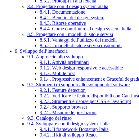
8.3.2. Prototipi in alta fedeltà
8.4. Progettare con il design system .italia
8.4.1. Documentazione
8.4.2. Benefici del design system
8.4.3. Risorse operative
8.4.4. Come contribuire al design system .italia
8.5. Progettare con i modelli di sito e servizi
8.5.1. Vantaggi dell’utilizzo dei modelli
8.5.2. I modelli di sito e servizi disponibili
9. Sviluppo dell’interfaccia
9.1. Approccio allo sviluppo
9.1.1. Attività preliminari
9.1.2. Web design responsivo e accessibile
9.1.3. Mobile first
9.1.4. Progressive enhancement e Graceful degrad
9.2. Strumenti di supporto allo sviluppo del software
9.2.1. Feature detection
9.2.2. Verificare le feature disponibili con Can I us
9.2.3. Strumenti e risorse per CSS e JavaScript
9.2.4. Supporto browser
9.2.5. Misurare le prestazioni
9.3. Catalogo del riuso
9.4. Sviluppare con il design system .italia
9.4.1. Il framework Bootstrap Italia
9.4.2. Il kit di sviluppo React