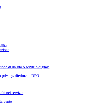
)
ilità
azione
ione di un sito o servizio digitale
va privacy, riferimenti DPO
olti nel servizio
ntervento