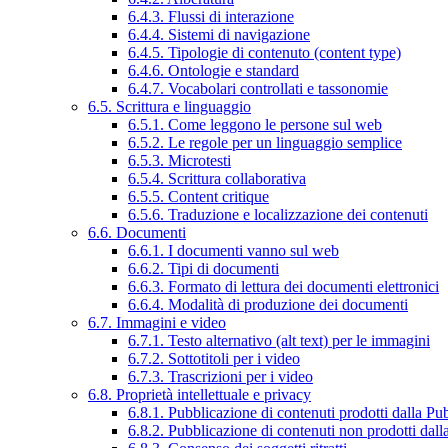
6.4.3. Flussi di interazione
6.4.4. Sistemi di navigazione
6.4.5. Tipologie di contenuto (content type)
6.4.6. Ontologie e standard
6.4.7. Vocabolari controllati e tassonomie
6.5. Scrittura e linguaggio
6.5.1. Come leggono le persone sul web
6.5.2. Le regole per un linguaggio semplice
6.5.3. Microtesti
6.5.4. Scrittura collaborativa
6.5.5. Content critique
6.5.6. Traduzione e localizzazione dei contenuti
6.6. Documenti
6.6.1. I documenti vanno sul web
6.6.2. Tipi di documenti
6.6.3. Formato di lettura dei documenti elettronici
6.6.4. Modalità di produzione dei documenti
6.7. Immagini e video
6.7.1. Testo alternativo (alt text) per le immagini
6.7.2. Sottotitoli per i video
6.7.3. Trascrizioni per i video
6.8. Proprietà intellettuale e privacy
6.8.1. Pubblicazione di contenuti prodotti dalla P
6.8.2. Pubblicazione di contenuti non prodotti dal