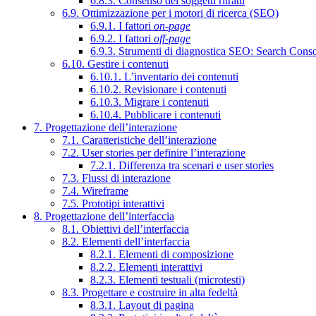
6.8.3. Consenso dei soggetti ritratti
6.9. Ottimizzazione per i motori di ricerca (SEO)
6.9.1. I fattori
on-page
6.9.2. I fattori
off-page
6.9.3. Strumenti di diagnostica SEO: Search Cons
6.10. Gestire i contenuti
6.10.1. L’inventario dei contenuti
6.10.2. Revisionare i contenuti
6.10.3. Migrare i contenuti
6.10.4. Pubblicare i contenuti
7. Progettazione dell’interazione
7.1. Caratteristiche dell’interazione
7.2. User stories per definire l’interazione
7.2.1. Differenza tra scenari e user stories
7.3. Flussi di interazione
7.4. Wireframe
7.5. Prototipi interattivi
8. Progettazione dell’interfaccia
8.1. Obiettivi dell’interfaccia
8.2. Elementi dell’interfaccia
8.2.1. Elementi di composizione
8.2.2. Elementi interattivi
8.2.3. Elementi testuali (microtesti)
8.3. Progettare e costruire in alta fedeltà
8.3.1. Layout di pagina