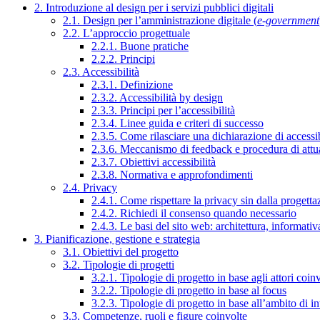
2. Introduzione al design per i servizi pubblici digitali
2.1. Design per l’amministrazione digitale (
e-government
2.2. L’approccio progettuale
2.2.1. Buone pratiche
2.2.2. Principi
2.3. Accessibilità
2.3.1. Definizione
2.3.2. Accessibilità by design
2.3.3. Principi per l’accessibilità
2.3.4. Linee guida e criteri di successo
2.3.5. Come rilasciare una dichiarazione di accessib
2.3.6. Meccanismo di feedback e procedura di attu
2.3.7. Obiettivi accessibilità
2.3.8. Normativa e approfondimenti
2.4. Privacy
2.4.1. Come rispettare la privacy sin dalla progettaz
2.4.2. Richiedi il consenso quando necessario
2.4.3. Le basi del sito web: architettura, informati
3. Pianificazione, gestione e strategia
3.1. Obiettivi del progetto
3.2. Tipologie di progetti
3.2.1. Tipologie di progetto in base agli attori coinv
3.2.2. Tipologie di progetto in base al focus
3.2.3. Tipologie di progetto in base all’ambito di i
3.3. Competenze, ruoli e figure coinvolte