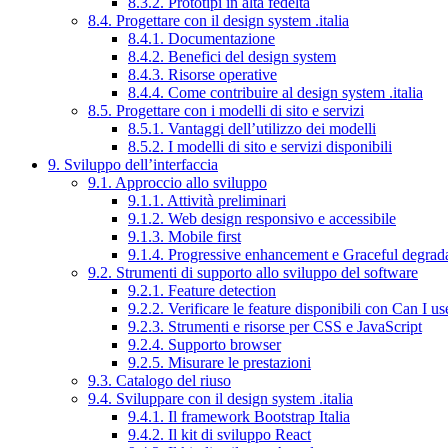
8.3.2. Prototipi in alta fedeltà
8.4. Progettare con il design system .italia
8.4.1. Documentazione
8.4.2. Benefici del design system
8.4.3. Risorse operative
8.4.4. Come contribuire al design system .italia
8.5. Progettare con i modelli di sito e servizi
8.5.1. Vantaggi dell’utilizzo dei modelli
8.5.2. I modelli di sito e servizi disponibili
9. Sviluppo dell’interfaccia
9.1. Approccio allo sviluppo
9.1.1. Attività preliminari
9.1.2. Web design responsivo e accessibile
9.1.3. Mobile first
9.1.4. Progressive enhancement e Graceful degrad
9.2. Strumenti di supporto allo sviluppo del software
9.2.1. Feature detection
9.2.2. Verificare le feature disponibili con Can I us
9.2.3. Strumenti e risorse per CSS e JavaScript
9.2.4. Supporto browser
9.2.5. Misurare le prestazioni
9.3. Catalogo del riuso
9.4. Sviluppare con il design system .italia
9.4.1. Il framework Bootstrap Italia
9.4.2. Il kit di sviluppo React