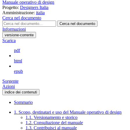
Manuale operativo di design
Progetto:
Designers Italia
Amministrazione:
italia
Cerca nel documento
Cerca nel documento
Informazioni
versione-corrente
Scarica
pdf
html
epub
Sorgente
Azioni
indice dei contenuti
Sommario
1. Scopo, destinatari e uso del Manuale operativo di design
1.1. Versionamento e storico
1.2. Consultazione del manuale
1.3. Contribuisci al manuale