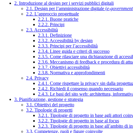
2. Introduzione al design per i servizi pubblici digitali
2.1. Design per l’amministrazione digitale (
e-government
2.2. L’approccio progettuale
2.2.1. Buone pratiche
2.2.2. Principi
2.3. Accessibilità
2.3.1. Definizione
2.3.2. Accessibilità by design
2.3.3. Principi per l’accessibilità
2.3.4. Linee guida e criteri di successo
2.3.5. Come rilasciare una dichiarazione di accessib
2.3.6. Meccanismo di feedback e procedura di attu
2.3.7. Obiettivi accessibilità
2.3.8. Normativa e approfondimenti
2.4. Privacy
2.4.1. Come rispettare la privacy sin dalla progettaz
2.4.2. Richiedi il consenso quando necessario
2.4.3. Le basi del sito web: architettura, informati
3. Pianificazione, gestione e strategia
3.1. Obiettivi del progetto
3.2. Tipologie di progetti
3.2.1. Tipologie di progetto in base agli attori coinv
3.2.2. Tipologie di progetto in base al focus
3.2.3. Tipologie di progetto in base all’ambito di i
3.3. Competenze, ruoli e figure coinvolte