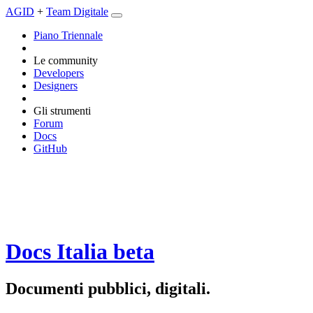
AGID
+
Team Digitale
Piano Triennale
Le community
Developers
Designers
Gli strumenti
Forum
Docs
GitHub
Docs Italia
beta
Documenti pubblici, digitali.