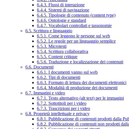
6.4.3. Flussi di interazione
6.4.4. Sistemi di navigazione
6.4.5. Tipologie di contenuto (content type)
6.4.6. Ontologie e standard
6.4.7. Vocabolari controllati e tassonomie
6.5. Scrittura e linguaggio
6.5.1. Come leggono le persone sul web
6.5.2. Le regole per un linguaggio semplice
6.5.3. Microtesti
6.5.4. Scrittura collaborativa
6.5.5. Content critique
6.5.6. Traduzione e localizzazione dei contenuti
6.6. Documenti
6.6.1. I documenti vanno sul web
6.6.2. Tipi di documenti
6.6.3. Formato di lettura dei documenti elettronici
6.6.4. Modalità di produzione dei documenti
6.7. Immagini e video
6.7.1. Testo alternativo (alt text) per le immagini
6.7.2. Sottotitoli per i video
6.7.3. Trascrizioni per i video
6.8. Proprietà intellettuale e privacy
6.8.1. Pubblicazione di contenuti prodotti dalla P
6.8.2. Pubblicazione di contenuti non prodotti dal