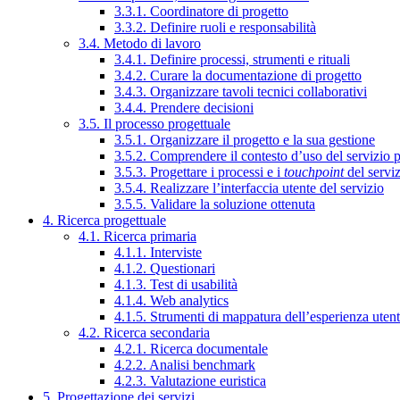
3.3.1. Coordinatore di progetto
3.3.2. Definire ruoli e responsabilità
3.4. Metodo di lavoro
3.4.1. Definire processi, strumenti e rituali
3.4.2. Curare la documentazione di progetto
3.4.3. Organizzare tavoli tecnici collaborativi
3.4.4. Prendere decisioni
3.5. Il processo progettuale
3.5.1. Organizzare il progetto e la sua gestione
3.5.2. Comprendere il contesto d’uso del servizio 
3.5.3. Progettare i processi e i
touchpoint
del servi
3.5.4. Realizzare l’interfaccia utente del servizio
3.5.5. Validare la soluzione ottenuta
4. Ricerca progettuale
4.1. Ricerca primaria
4.1.1. Interviste
4.1.2. Questionari
4.1.3. Test di usabilità
4.1.4. Web analytics
4.1.5. Strumenti di mappatura dell’esperienza uten
4.2. Ricerca secondaria
4.2.1. Ricerca documentale
4.2.2. Analisi benchmark
4.2.3. Valutazione euristica
5. Progettazione dei servizi