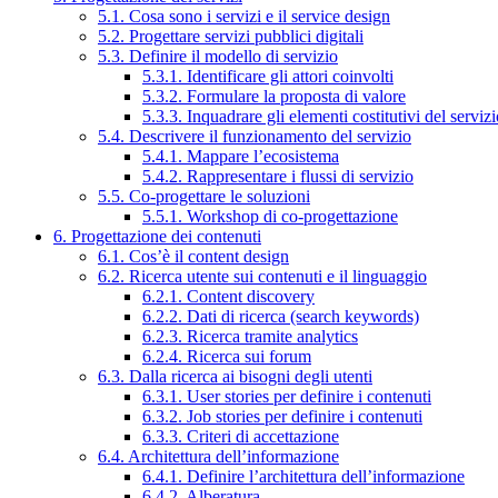
5.1. Cosa sono i servizi e il service design
5.2. Progettare servizi pubblici digitali
5.3. Definire il modello di servizio
5.3.1. Identificare gli attori coinvolti
5.3.2. Formulare la proposta di valore
5.3.3. Inquadrare gli elementi costitutivi del serviz
5.4. Descrivere il funzionamento del servizio
5.4.1. Mappare l’ecosistema
5.4.2. Rappresentare i flussi di servizio
5.5. Co-progettare le soluzioni
5.5.1. Workshop di co-progettazione
6. Progettazione dei contenuti
6.1. Cos’è il content design
6.2. Ricerca utente sui contenuti e il linguaggio
6.2.1. Content discovery
6.2.2. Dati di ricerca (search keywords)
6.2.3. Ricerca tramite analytics
6.2.4. Ricerca sui forum
6.3. Dalla ricerca ai bisogni degli utenti
6.3.1. User stories per definire i contenuti
6.3.2. Job stories per definire i contenuti
6.3.3. Criteri di accettazione
6.4. Architettura dell’informazione
6.4.1. Definire l’architettura dell’informazione
6.4.2. Alberatura