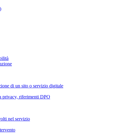
)
ilità
azione
ione di un sito o servizio digitale
va privacy, riferimenti DPO
olti nel servizio
ntervento