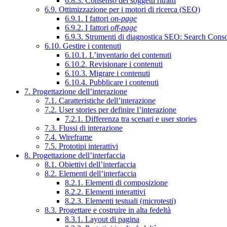
6.8.3. Consenso dei soggetti ritratti
6.9. Ottimizzazione per i motori di ricerca (SEO)
6.9.1. I fattori
on-page
6.9.2. I fattori
off-page
6.9.3. Strumenti di diagnostica SEO: Search Cons
6.10. Gestire i contenuti
6.10.1. L’inventario dei contenuti
6.10.2. Revisionare i contenuti
6.10.3. Migrare i contenuti
6.10.4. Pubblicare i contenuti
7. Progettazione dell’interazione
7.1. Caratteristiche dell’interazione
7.2. User stories per definire l’interazione
7.2.1. Differenza tra scenari e user stories
7.3. Flussi di interazione
7.4. Wireframe
7.5. Prototipi interattivi
8. Progettazione dell’interfaccia
8.1. Obiettivi dell’interfaccia
8.2. Elementi dell’interfaccia
8.2.1. Elementi di composizione
8.2.2. Elementi interattivi
8.2.3. Elementi testuali (microtesti)
8.3. Progettare e costruire in alta fedeltà
8.3.1. Layout di pagina