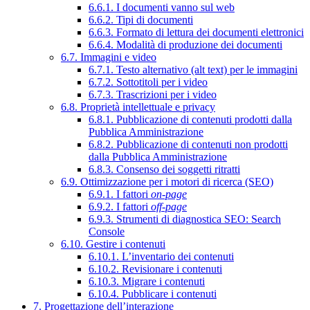
6.6.1. I documenti vanno sul web
6.6.2. Tipi di documenti
6.6.3. Formato di lettura dei documenti elettronici
6.6.4. Modalità di produzione dei documenti
6.7. Immagini e video
6.7.1. Testo alternativo (alt text) per le immagini
6.7.2. Sottotitoli per i video
6.7.3. Trascrizioni per i video
6.8. Proprietà intellettuale e privacy
6.8.1. Pubblicazione di contenuti prodotti dalla
Pubblica Amministrazione
6.8.2. Pubblicazione di contenuti non prodotti
dalla Pubblica Amministrazione
6.8.3. Consenso dei soggetti ritratti
6.9. Ottimizzazione per i motori di ricerca (SEO)
6.9.1. I fattori
on-page
6.9.2. I fattori
off-page
6.9.3. Strumenti di diagnostica SEO: Search
Console
6.10. Gestire i contenuti
6.10.1. L’inventario dei contenuti
6.10.2. Revisionare i contenuti
6.10.3. Migrare i contenuti
6.10.4. Pubblicare i contenuti
7. Progettazione dell’interazione