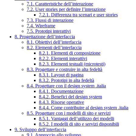
7.1. Caratteristiche dell’interazione
7.2. User stories per definire l’interazione
7.2.1. Differenza tra scenari e user stories
7.3. Flussi di interazione
7.4. Wireframe
7.5. Prototipi interattivi
8. Progettazione dell’interfaccia
8.1. Obiettivi dell’interfaccia
8.2. Elementi dell’interfaccia
8.2.1. Elementi di composizione
8.2.2. Elementi interattivi
8.2.3. Elementi testuali (microtesti)
8.3. Progettare e costruire in alta fedeltà
8.3.1. Layout di pagina
8.3.2. Prototipi in alta fedeltà
8.4. Progettare con il design system .italia
8.4.1. Documentazione
8.4.2. Benefici del design system
8.4.3. Risorse operative
8.4.4. Come contribuire al design system .italia
8.5. Progettare con i modelli di sito e servizi
8.5.1. Vantaggi dell’utilizzo dei modelli
8.5.2. I modelli di sito e servizi disponibili
9. Sviluppo dell’interfaccia
9.1. Approccio allo sviluppo