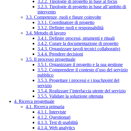
3.2.2. Tipologie di progetto in base al focus
3.2.3. Tipologie di progetto in base all’ambito di
intervento
3.3. Competenze, ruoli e figure coinvolte
3.3.1. Coordinatore di progetto
3.3.2. Definire ruoli e responsabilità
3.4. Metodo di lavoro
3.4.1. Definire processi, strumenti e rituali
3.4.2. Curare la documentazione di progetto
3.4.3. Organizzare tavoli tecnici collaborativi
3.4.4. Prendere decisioni
3.5. Il processo progettuale
3.5.1. Organizzare il progetto e la sua gestione
3.5.2. Comprendere il contesto d’uso del servizio
pubblico
3.5.3. Progettare i processi e i
touchpoint
del
servizio
3.5.4. Realizzare l’interfaccia utente del servizio
3.5.5. Validare la soluzione ottenuta
4. Ricerca progettuale
4.1. Ricerca primaria
4.1.1. Interviste
4.1.2. Questionari
4.1.3. Test di usabilità
4.1.4. Web analytics