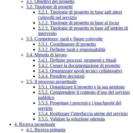
3.1. Obiettivi del progetto
3.2. Tipologie di progetti
3.2.1. Tipologie di progetto in base agli attori
coinvolti nel servizio
3.2.2. Tipologie di progetto in base al focus
3.2.3. Tipologie di progetto in base all’ambito di
intervento
3.3. Competenze, ruoli e figure coinvolte
3.3.1. Coordinatore di progetto
3.3.2. Definire ruoli e responsabilità
3.4. Metodo di lavoro
3.4.1. Definire processi, strumenti e rituali
3.4.2. Curare la documentazione di progetto
3.4.3. Organizzare tavoli tecnici collaborativi
3.4.4. Prendere decisioni
3.5. Il processo progettuale
3.5.1. Organizzare il progetto e la sua gestione
3.5.2. Comprendere il contesto d’uso del servizio
pubblico
3.5.3. Progettare i processi e i
touchpoint
del
servizio
3.5.4. Realizzare l’interfaccia utente del servizio
3.5.5. Validare la soluzione ottenuta
4. Ricerca progettuale
4.1. Ricerca primaria