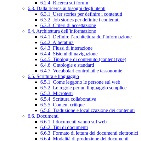
6.2.4. Ricerca sui forum
6.3. Dalla ricerca ai bisogni degli utenti
6.3.1. User stories per definire i contenuti
6.3.2. Job stories per definire i contenuti
6.3.3. Criteri di accettazione
6.4. Architettura dell’informazione
6.4.1. Definire l’architettura dell’informazione
6.4.2. Alberatura
6.4.3. Flussi di interazione
6.4.4. Sistemi di navigazione
6.4.5. Tipologie di contenuto (content type)
6.4.6. Ontologie e standard
6.4.7. Vocabolari controllati e tassonomie
6.5. Scrittura e linguaggio
6.5.1. Come leggono le persone sul web
6.5.2. Le regole per un linguaggio semplice
6.5.3. Microtesti
6.5.4. Scrittura collaborativa
6.5.5. Content critique
6.5.6. Traduzione e localizzazione dei contenuti
6.6. Documenti
6.6.1. I documenti vanno sul web
6.6.2. Tipi di documenti
6.6.3. Formato di lettura dei documenti elettronici
6.6.4. Modalità di produzione dei documenti