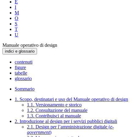
E
I
M
O
S
T
U
Manuale operativo di design
indici e glossario
contenuti
figure
tabelle
glossario
Sommario
1. Scopo, destinatari e uso del Manuale operativo di design
1.1. Versionamento e storico
1.2. Consultazione del manuale
1.3. Contribuisci al manuale
2. Introduzione al design per i servizi pubblici digitali
2.1. Design per l’amministrazione digitale (
e-
government
)