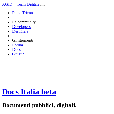
AGID
+
Team Digitale
Piano Triennale
Le community
Developers
Designers
Gli strumenti
Forum
Docs
GitHub
Docs Italia
beta
Documenti pubblici, digitali.