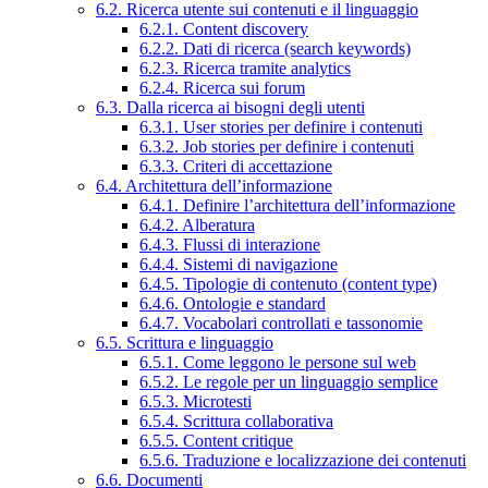
6.2. Ricerca utente sui contenuti e il linguaggio
6.2.1. Content discovery
6.2.2. Dati di ricerca (search keywords)
6.2.3. Ricerca tramite analytics
6.2.4. Ricerca sui forum
6.3. Dalla ricerca ai bisogni degli utenti
6.3.1. User stories per definire i contenuti
6.3.2. Job stories per definire i contenuti
6.3.3. Criteri di accettazione
6.4. Architettura dell’informazione
6.4.1. Definire l’architettura dell’informazione
6.4.2. Alberatura
6.4.3. Flussi di interazione
6.4.4. Sistemi di navigazione
6.4.5. Tipologie di contenuto (content type)
6.4.6. Ontologie e standard
6.4.7. Vocabolari controllati e tassonomie
6.5. Scrittura e linguaggio
6.5.1. Come leggono le persone sul web
6.5.2. Le regole per un linguaggio semplice
6.5.3. Microtesti
6.5.4. Scrittura collaborativa
6.5.5. Content critique
6.5.6. Traduzione e localizzazione dei contenuti
6.6. Documenti