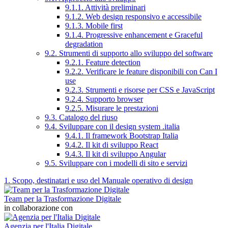
9.1.1. Attività preliminari
9.1.2. Web design responsivo e accessibile
9.1.3. Mobile first
9.1.4. Progressive enhancement e Graceful
degradation
9.2. Strumenti di supporto allo sviluppo del software
9.2.1. Feature detection
9.2.2. Verificare le feature disponibili con Can I
use
9.2.3. Strumenti e risorse per CSS e JavaScript
9.2.4. Supporto browser
9.2.5. Misurare le prestazioni
9.3. Catalogo del riuso
9.4. Sviluppare con il design system .italia
9.4.1. Il framework Bootstrap Italia
9.4.2. Il kit di sviluppo React
9.4.3. Il kit di sviluppo Angular
9.5. Sviluppare con i modelli di sito e servizi
1. Scopo, destinatari e uso del Manuale operativo di design
Team per la Trasformazione Digitale
in collaborazione con
Agenzia per l'Italia Digitale