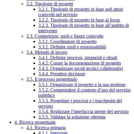
3.2. Tipologie di progetti
3.2.1. Tipologie di progetto in base agli attori
coinvolti nel servizio
3.2.2. Tipologie di progetto in base al focus
3.2.3. Tipologie di progetto in base all’ambito di
intervento
3.3. Competenze, ruoli e figure coinvolte
3.3.1. Coordinatore di progetto
3.3.2. Definire ruoli e responsabilità
3.4. Metodo di lavoro
3.4.1. Definire processi, strumenti e rituali
3.4.2. Curare la documentazione di progetto
3.4.3. Organizzare tavoli tecnici collaborativi
3.4.4. Prendere decisioni
3.5. Il processo progettuale
3.5.1. Organizzare il progetto e la sua gestione
3.5.2. Comprendere il contesto d’uso del servizio
pubblico
3.5.3. Progettare i processi e i
touchpoint
del
servizio
3.5.4. Realizzare l’interfaccia utente del servizio
3.5.5. Validare la soluzione ottenuta
4. Ricerca progettuale
4.1. Ricerca primaria
4.1.1. Interviste