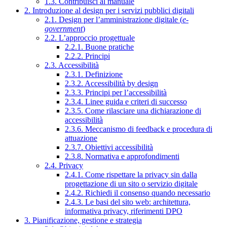
1.3. Contribuisci al manuale
2. Introduzione al design per i servizi pubblici digitali
2.1. Design per l’amministrazione digitale (
e-
government
)
2.2. L’approccio progettuale
2.2.1. Buone pratiche
2.2.2. Principi
2.3. Accessibilità
2.3.1. Definizione
2.3.2. Accessibilità by design
2.3.3. Principi per l’accessibilità
2.3.4. Linee guida e criteri di successo
2.3.5. Come rilasciare una dichiarazione di
accessibilità
2.3.6. Meccanismo di feedback e procedura di
attuazione
2.3.7. Obiettivi accessibilità
2.3.8. Normativa e approfondimenti
2.4. Privacy
2.4.1. Come rispettare la privacy sin dalla
progettazione di un sito o servizio digitale
2.4.2. Richiedi il consenso quando necessario
2.4.3. Le basi del sito web: architettura,
informativa privacy, riferimenti DPO
3. Pianificazione, gestione e strategia