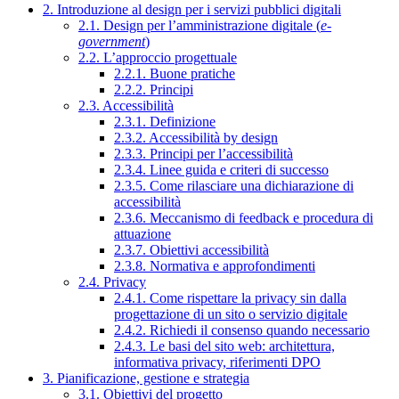
2. Introduzione al design per i servizi pubblici digitali
2.1. Design per l’amministrazione digitale (
e-
government
)
2.2. L’approccio progettuale
2.2.1. Buone pratiche
2.2.2. Principi
2.3. Accessibilità
2.3.1. Definizione
2.3.2. Accessibilità by design
2.3.3. Principi per l’accessibilità
2.3.4. Linee guida e criteri di successo
2.3.5. Come rilasciare una dichiarazione di
accessibilità
2.3.6. Meccanismo di feedback e procedura di
attuazione
2.3.7. Obiettivi accessibilità
2.3.8. Normativa e approfondimenti
2.4. Privacy
2.4.1. Come rispettare la privacy sin dalla
progettazione di un sito o servizio digitale
2.4.2. Richiedi il consenso quando necessario
2.4.3. Le basi del sito web: architettura,
informativa privacy, riferimenti DPO
3. Pianificazione, gestione e strategia
3.1. Obiettivi del progetto