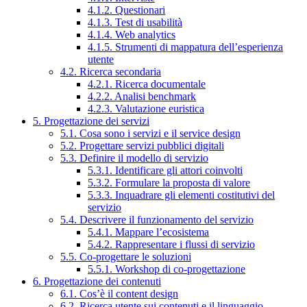
4.1.2. Questionari
4.1.3. Test di usabilità
4.1.4. Web analytics
4.1.5. Strumenti di mappatura dell’esperienza
utente
4.2. Ricerca secondaria
4.2.1. Ricerca documentale
4.2.2. Analisi benchmark
4.2.3. Valutazione euristica
5. Progettazione dei servizi
5.1. Cosa sono i servizi e il service design
5.2. Progettare servizi pubblici digitali
5.3. Definire il modello di servizio
5.3.1. Identificare gli attori coinvolti
5.3.2. Formulare la proposta di valore
5.3.3. Inquadrare gli elementi costitutivi del
servizio
5.4. Descrivere il funzionamento del servizio
5.4.1. Mappare l’ecosistema
5.4.2. Rappresentare i flussi di servizio
5.5. Co-progettare le soluzioni
5.5.1. Workshop di co-progettazione
6. Progettazione dei contenuti
6.1. Cos’è il content design
6.2. Ricerca utente sui contenuti e il linguaggio