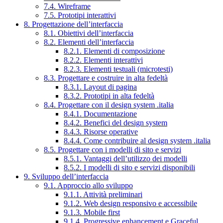
7.4. Wireframe
7.5. Prototipi interattivi
8. Progettazione dell’interfaccia
8.1. Obiettivi dell’interfaccia
8.2. Elementi dell’interfaccia
8.2.1. Elementi di composizione
8.2.2. Elementi interattivi
8.2.3. Elementi testuali (microtesti)
8.3. Progettare e costruire in alta fedeltà
8.3.1. Layout di pagina
8.3.2. Prototipi in alta fedeltà
8.4. Progettare con il design system .italia
8.4.1. Documentazione
8.4.2. Benefici del design system
8.4.3. Risorse operative
8.4.4. Come contribuire al design system .italia
8.5. Progettare con i modelli di sito e servizi
8.5.1. Vantaggi dell’utilizzo dei modelli
8.5.2. I modelli di sito e servizi disponibili
9. Sviluppo dell’interfaccia
9.1. Approccio allo sviluppo
9.1.1. Attività preliminari
9.1.2. Web design responsivo e accessibile
9.1.3. Mobile first
9.1.4. Progressive enhancement e Graceful