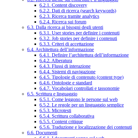
6.2.1. Content discovery
6.2.2. Dati di ricerca (search keywords)
6.2.3. Ricerca tramite analytics
6.2.4. Ricerca sui forum
6.3. Dalla ricerca ai bisogni degli utenti
6.3.1. User stories per definire i contenuti
6.3.2. Job stories per definire i contenuti
6.3.3. Criteri di accettazione
6.4. Architettura dell’informazione
6.4.1. Definire l’architettura dell’informazione
6.4.2. Alberatura
6.4.3. Flussi di interazione
6.4.4. Sistemi di navigazione
6.4.5. Tipologie di contenuto (content type)
6.4.6. Ontologie e standard
6.4.7. Vocabolari controllati e tassonomie
6.5. Scrittura e linguaggio
6.5.1. Come leggono le persone sul web
6.5.2. Le regole per un linguaggio semplice
6.5.3. Microtesti
6.5.4. Scrittura collaborativa
6.5.5. Content critique
6.5.6. Traduzione e localizzazione dei contenuti
6.6. Documenti