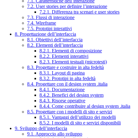
7.1. Caratteristiche dell’interazione
7.2. User stories per definire l’interazione
7.2.1. Differenza tra scenari e user stories
7.3. Flussi di interazione
7.4. Wireframe
7.5. Prototipi interattivi
8. Progettazione dell’interfaccia
8.1. Obiettivi dell’interfaccia
8.2. Elementi dell’interfaccia
8.2.1. Elementi di composizione
8.2.2. Elementi interattivi
8.2.3. Elementi testuali (microtesti)
8.3. Progettare e costruire in alta fedeltà
8.3.1. Layout di pagina
8.3.2. Prototipi in alta fedeltà
8.4. Progettare con il design system .italia
8.4.1. Documentazione
8.4.2. Benefici del design system
8.4.3. Risorse operative
8.4.4. Come contribuire al design system .italia
8.5. Progettare con i modelli di sito e servizi
8.5.1. Vantaggi dell’utilizzo dei modelli
8.5.2. I modelli di sito e servizi disponibili
9. Sviluppo dell’interfaccia
9.1. Approccio allo sviluppo