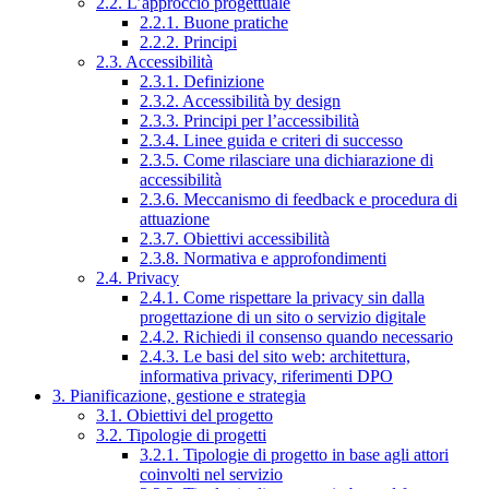
2.2. L’approccio progettuale
2.2.1. Buone pratiche
2.2.2. Principi
2.3. Accessibilità
2.3.1. Definizione
2.3.2. Accessibilità by design
2.3.3. Principi per l’accessibilità
2.3.4. Linee guida e criteri di successo
2.3.5. Come rilasciare una dichiarazione di
accessibilità
2.3.6. Meccanismo di feedback e procedura di
attuazione
2.3.7. Obiettivi accessibilità
2.3.8. Normativa e approfondimenti
2.4. Privacy
2.4.1. Come rispettare la privacy sin dalla
progettazione di un sito o servizio digitale
2.4.2. Richiedi il consenso quando necessario
2.4.3. Le basi del sito web: architettura,
informativa privacy, riferimenti DPO
3. Pianificazione, gestione e strategia
3.1. Obiettivi del progetto
3.2. Tipologie di progetti
3.2.1. Tipologie di progetto in base agli attori
coinvolti nel servizio