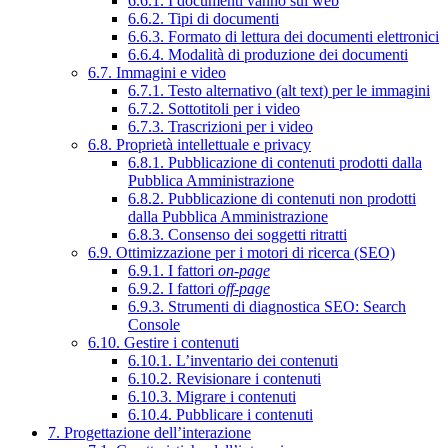
6.6.1. I documenti vanno sul web
6.6.2. Tipi di documenti
6.6.3. Formato di lettura dei documenti elettronici
6.6.4. Modalità di produzione dei documenti
6.7. Immagini e video
6.7.1. Testo alternativo (alt text) per le immagini
6.7.2. Sottotitoli per i video
6.7.3. Trascrizioni per i video
6.8. Proprietà intellettuale e privacy
6.8.1. Pubblicazione di contenuti prodotti dalla
Pubblica Amministrazione
6.8.2. Pubblicazione di contenuti non prodotti
dalla Pubblica Amministrazione
6.8.3. Consenso dei soggetti ritratti
6.9. Ottimizzazione per i motori di ricerca (SEO)
6.9.1. I fattori
on-page
6.9.2. I fattori
off-page
6.9.3. Strumenti di diagnostica SEO: Search
Console
6.10. Gestire i contenuti
6.10.1. L’inventario dei contenuti
6.10.2. Revisionare i contenuti
6.10.3. Migrare i contenuti
6.10.4. Pubblicare i contenuti
7. Progettazione dell’interazione