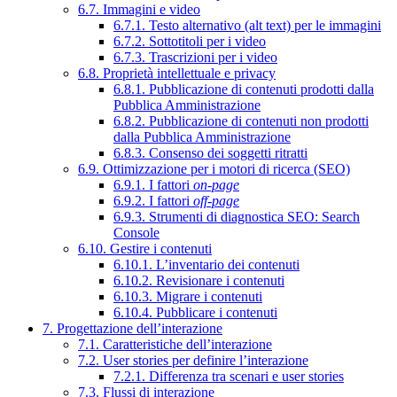
6.7. Immagini e video
6.7.1. Testo alternativo (alt text) per le immagini
6.7.2. Sottotitoli per i video
6.7.3. Trascrizioni per i video
6.8. Proprietà intellettuale e privacy
6.8.1. Pubblicazione di contenuti prodotti dalla
Pubblica Amministrazione
6.8.2. Pubblicazione di contenuti non prodotti
dalla Pubblica Amministrazione
6.8.3. Consenso dei soggetti ritratti
6.9. Ottimizzazione per i motori di ricerca (SEO)
6.9.1. I fattori
on-page
6.9.2. I fattori
off-page
6.9.3. Strumenti di diagnostica SEO: Search
Console
6.10. Gestire i contenuti
6.10.1. L’inventario dei contenuti
6.10.2. Revisionare i contenuti
6.10.3. Migrare i contenuti
6.10.4. Pubblicare i contenuti
7. Progettazione dell’interazione
7.1. Caratteristiche dell’interazione
7.2. User stories per definire l’interazione
7.2.1. Differenza tra scenari e user stories
7.3. Flussi di interazione