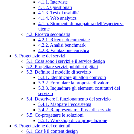
4.1.1. Interviste
4.1.2. Questionari
4.1.3. Test di usabilità
4.1.4. Web analytics
4.1.5. Strumenti di mappatura dell’esperienza
utente
4.2. Ricerca secondaria
4.2.1. Ricerca documentale
4.2.2. Analisi benchmark
4.2.3. Valutazione euristica
5. Progettazione dei servizi
5.1. Cosa sono i servizi e il service design
5.2. Progettare servizi pubblici digitali
5.3. Definire il modello di servizio
5.3.1. Identificare gli attori coinvolti
5.3.2. Formulare la proposta di valore
5.3.3. Inquadrare gli elementi costitutivi del
servizio
5.4. Descrivere il funzionamento del servizio
5.4.1. Mappare l’ecosistema
5.4.2. Rappresentare i flussi di servizio
5.5. Co-progettare le soluzioni
5.5.1. Workshop di co-progettazione
6. Progettazione dei contenuti
6.1. Cos’è il content design