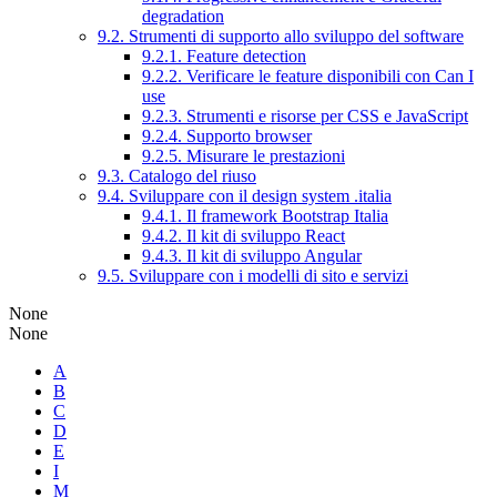
degradation
9.2. Strumenti di supporto allo sviluppo del software
9.2.1. Feature detection
9.2.2. Verificare le feature disponibili con Can I
use
9.2.3. Strumenti e risorse per CSS e JavaScript
9.2.4. Supporto browser
9.2.5. Misurare le prestazioni
9.3. Catalogo del riuso
9.4. Sviluppare con il design system .italia
9.4.1. Il framework Bootstrap Italia
9.4.2. Il kit di sviluppo React
9.4.3. Il kit di sviluppo Angular
9.5. Sviluppare con i modelli di sito e servizi
None
None
A
B
C
D
E
I
M