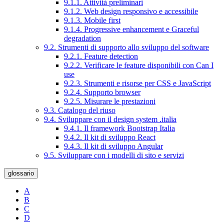
9.1.1. Attività preliminari
9.1.2. Web design responsivo e accessibile
9.1.3. Mobile first
9.1.4. Progressive enhancement e Graceful
degradation
9.2. Strumenti di supporto allo sviluppo del software
9.2.1. Feature detection
9.2.2. Verificare le feature disponibili con Can I
use
9.2.3. Strumenti e risorse per CSS e JavaScript
9.2.4. Supporto browser
9.2.5. Misurare le prestazioni
9.3. Catalogo del riuso
9.4. Sviluppare con il design system .italia
9.4.1. Il framework Bootstrap Italia
9.4.2. Il kit di sviluppo React
9.4.3. Il kit di sviluppo Angular
9.5. Sviluppare con i modelli di sito e servizi
glossario
A
B
C
D