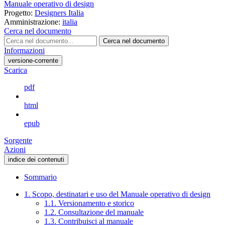
Manuale operativo di design
Progetto:
Designers Italia
Amministrazione:
italia
Cerca nel documento
Cerca nel documento
Informazioni
versione-corrente
Scarica
pdf
html
epub
Sorgente
Azioni
indice dei contenuti
Sommario
1. Scopo, destinatari e uso del Manuale operativo di design
1.1. Versionamento e storico
1.2. Consultazione del manuale
1.3. Contribuisci al manuale