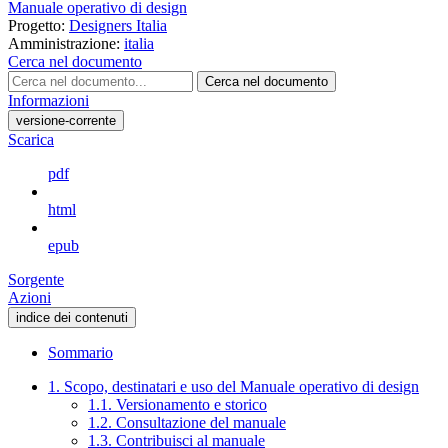
Manuale operativo di design
Progetto:
Designers Italia
Amministrazione:
italia
Cerca nel documento
Cerca nel documento
Informazioni
versione-corrente
Scarica
pdf
html
epub
Sorgente
Azioni
indice dei contenuti
Sommario
1. Scopo, destinatari e uso del Manuale operativo di design
1.1. Versionamento e storico
1.2. Consultazione del manuale
1.3. Contribuisci al manuale