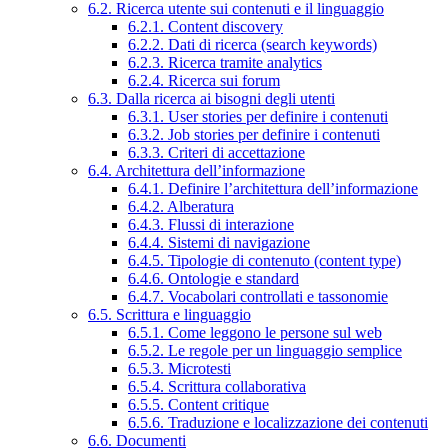
6.2. Ricerca utente sui contenuti e il linguaggio
6.2.1. Content discovery
6.2.2. Dati di ricerca (search keywords)
6.2.3. Ricerca tramite analytics
6.2.4. Ricerca sui forum
6.3. Dalla ricerca ai bisogni degli utenti
6.3.1. User stories per definire i contenuti
6.3.2. Job stories per definire i contenuti
6.3.3. Criteri di accettazione
6.4. Architettura dell’informazione
6.4.1. Definire l’architettura dell’informazione
6.4.2. Alberatura
6.4.3. Flussi di interazione
6.4.4. Sistemi di navigazione
6.4.5. Tipologie di contenuto (content type)
6.4.6. Ontologie e standard
6.4.7. Vocabolari controllati e tassonomie
6.5. Scrittura e linguaggio
6.5.1. Come leggono le persone sul web
6.5.2. Le regole per un linguaggio semplice
6.5.3. Microtesti
6.5.4. Scrittura collaborativa
6.5.5. Content critique
6.5.6. Traduzione e localizzazione dei contenuti
6.6. Documenti