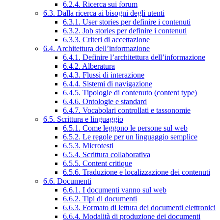
6.2.4. Ricerca sui forum
6.3. Dalla ricerca ai bisogni degli utenti
6.3.1. User stories per definire i contenuti
6.3.2. Job stories per definire i contenuti
6.3.3. Criteri di accettazione
6.4. Architettura dell’informazione
6.4.1. Definire l’architettura dell’informazione
6.4.2. Alberatura
6.4.3. Flussi di interazione
6.4.4. Sistemi di navigazione
6.4.5. Tipologie di contenuto (content type)
6.4.6. Ontologie e standard
6.4.7. Vocabolari controllati e tassonomie
6.5. Scrittura e linguaggio
6.5.1. Come leggono le persone sul web
6.5.2. Le regole per un linguaggio semplice
6.5.3. Microtesti
6.5.4. Scrittura collaborativa
6.5.5. Content critique
6.5.6. Traduzione e localizzazione dei contenuti
6.6. Documenti
6.6.1. I documenti vanno sul web
6.6.2. Tipi di documenti
6.6.3. Formato di lettura dei documenti elettronici
6.6.4. Modalità di produzione dei documenti