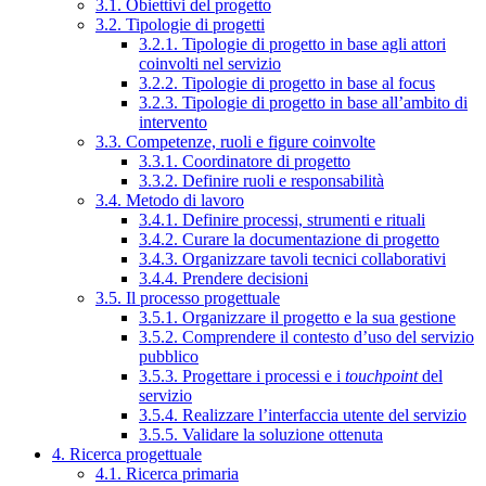
3.1. Obiettivi del progetto
3.2. Tipologie di progetti
3.2.1. Tipologie di progetto in base agli attori
coinvolti nel servizio
3.2.2. Tipologie di progetto in base al focus
3.2.3. Tipologie di progetto in base all’ambito di
intervento
3.3. Competenze, ruoli e figure coinvolte
3.3.1. Coordinatore di progetto
3.3.2. Definire ruoli e responsabilità
3.4. Metodo di lavoro
3.4.1. Definire processi, strumenti e rituali
3.4.2. Curare la documentazione di progetto
3.4.3. Organizzare tavoli tecnici collaborativi
3.4.4. Prendere decisioni
3.5. Il processo progettuale
3.5.1. Organizzare il progetto e la sua gestione
3.5.2. Comprendere il contesto d’uso del servizio
pubblico
3.5.3. Progettare i processi e i
touchpoint
del
servizio
3.5.4. Realizzare l’interfaccia utente del servizio
3.5.5. Validare la soluzione ottenuta
4. Ricerca progettuale
4.1. Ricerca primaria