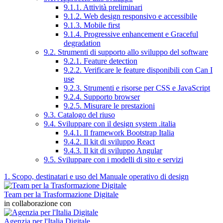
9.1.1. Attività preliminari
9.1.2. Web design responsivo e accessibile
9.1.3. Mobile first
9.1.4. Progressive enhancement e Graceful
degradation
9.2. Strumenti di supporto allo sviluppo del software
9.2.1. Feature detection
9.2.2. Verificare le feature disponibili con Can I
use
9.2.3. Strumenti e risorse per CSS e JavaScript
9.2.4. Supporto browser
9.2.5. Misurare le prestazioni
9.3. Catalogo del riuso
9.4. Sviluppare con il design system .italia
9.4.1. Il framework Bootstrap Italia
9.4.2. Il kit di sviluppo React
9.4.3. Il kit di sviluppo Angular
9.5. Sviluppare con i modelli di sito e servizi
1. Scopo, destinatari e uso del Manuale operativo di design
Team per la Trasformazione Digitale
in collaborazione con
Agenzia per l'Italia Digitale