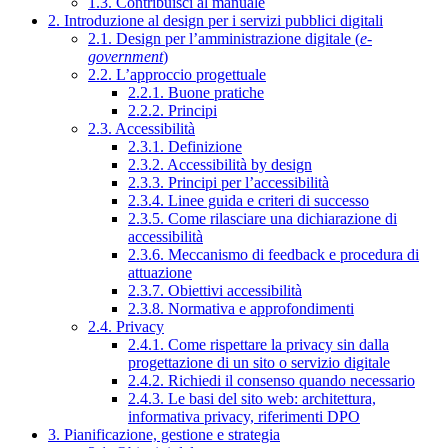
1.3. Contribuisci al manuale
2. Introduzione al design per i servizi pubblici digitali
2.1. Design per l’amministrazione digitale (
e-
government
)
2.2. L’approccio progettuale
2.2.1. Buone pratiche
2.2.2. Principi
2.3. Accessibilità
2.3.1. Definizione
2.3.2. Accessibilità by design
2.3.3. Principi per l’accessibilità
2.3.4. Linee guida e criteri di successo
2.3.5. Come rilasciare una dichiarazione di
accessibilità
2.3.6. Meccanismo di feedback e procedura di
attuazione
2.3.7. Obiettivi accessibilità
2.3.8. Normativa e approfondimenti
2.4. Privacy
2.4.1. Come rispettare la privacy sin dalla
progettazione di un sito o servizio digitale
2.4.2. Richiedi il consenso quando necessario
2.4.3. Le basi del sito web: architettura,
informativa privacy, riferimenti DPO
3. Pianificazione, gestione e strategia