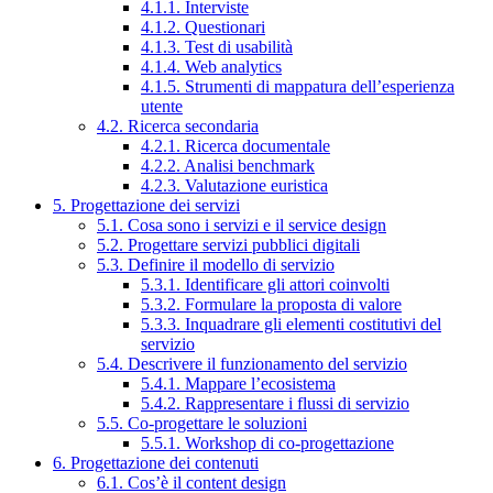
4.1.1. Interviste
4.1.2. Questionari
4.1.3. Test di usabilità
4.1.4. Web analytics
4.1.5. Strumenti di mappatura dell’esperienza
utente
4.2. Ricerca secondaria
4.2.1. Ricerca documentale
4.2.2. Analisi benchmark
4.2.3. Valutazione euristica
5. Progettazione dei servizi
5.1. Cosa sono i servizi e il service design
5.2. Progettare servizi pubblici digitali
5.3. Definire il modello di servizio
5.3.1. Identificare gli attori coinvolti
5.3.2. Formulare la proposta di valore
5.3.3. Inquadrare gli elementi costitutivi del
servizio
5.4. Descrivere il funzionamento del servizio
5.4.1. Mappare l’ecosistema
5.4.2. Rappresentare i flussi di servizio
5.5. Co-progettare le soluzioni
5.5.1. Workshop di co-progettazione
6. Progettazione dei contenuti
6.1. Cos’è il content design