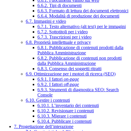
6.6.1. I documenti vanno sul web
6.6.2. Tipi di documenti
6.6.3. Formato di lettura dei documenti elettronici
6.6.4. Modalità di produzione dei documenti
6.7. Immagini e video
6.7.1. Testo alternativo (alt text) per le immagini
6.7.2. Sottotitoli per i video
6.7.3. Trascrizioni per i video
6.8. Proprietà intellettuale e privacy
6.8.1. Pubblicazione di contenuti prodotti dalla
Pubblica Amministrazione
6.8.2. Pubblicazione di contenuti non prodotti
dalla Pubblica Amministrazione
6.8.3. Consenso dei soggetti ritratti
6.9. Ottimizzazione per i motori di ricerca (SEO)
6.9.1. I fattori
on-page
6.9.2. I fattori
off-page
6.9.3. Strumenti di diagnostica SEO: Search
Console
6.10. Gestire i contenuti
6.10.1. L’inventario dei contenuti
6.10.2. Revisionare i contenuti
6.10.3. Migrare i contenuti
6.10.4. Pubblicare i contenuti
7. Progettazione dell’interazione