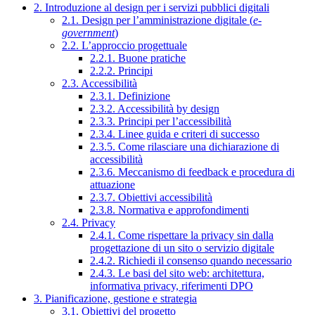
2. Introduzione al design per i servizi pubblici digitali
2.1. Design per l’amministrazione digitale (
e-
government
)
2.2. L’approccio progettuale
2.2.1. Buone pratiche
2.2.2. Principi
2.3. Accessibilità
2.3.1. Definizione
2.3.2. Accessibilità by design
2.3.3. Principi per l’accessibilità
2.3.4. Linee guida e criteri di successo
2.3.5. Come rilasciare una dichiarazione di
accessibilità
2.3.6. Meccanismo di feedback e procedura di
attuazione
2.3.7. Obiettivi accessibilità
2.3.8. Normativa e approfondimenti
2.4. Privacy
2.4.1. Come rispettare la privacy sin dalla
progettazione di un sito o servizio digitale
2.4.2. Richiedi il consenso quando necessario
2.4.3. Le basi del sito web: architettura,
informativa privacy, riferimenti DPO
3. Pianificazione, gestione e strategia
3.1. Obiettivi del progetto