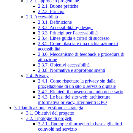
2.2. L’approccio progettuale
2.2.1. Buone pratiche
2.2.2. Principi
2.3. Accessibilità
2.3.1. Definizione
2.3.2. Accessibilità by design
2.3.3. Principi per l’accessibilità
2.3.4. Linee guida e criteri di successo
2.3.5. Come rilasciare una dichiarazione di
accessibilità
2.3.6. Meccanismo di feedback e procedura di
attuazione
2.3.7. Obiettivi accessibilità
2.3.8. Normativa e approfondimenti
2.4. Privacy
2.4.1. Come rispettare la privacy sin dalla
progettazione di un sito o servizio digitale
2.4.2. Richiedi il consenso quando necessario
2.4.3. Le basi del sito web: architettura,
informativa privacy, riferimenti DPO
3. Pianificazione, gestione e strategia
3.1. Obiettivi del progetto
3.2. Tipologie di progetti
3.2.1. Tipologie di progetto in base agli attori
coinvolti nel servizio