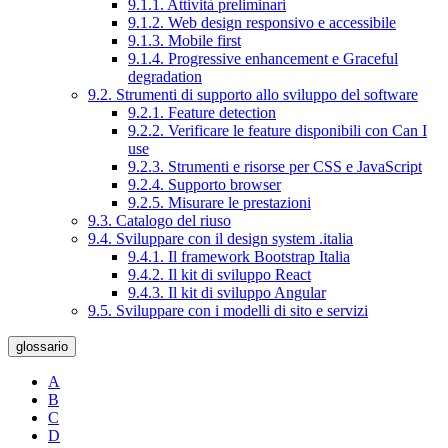
9.1.1. Attività preliminari
9.1.2. Web design responsivo e accessibile
9.1.3. Mobile first
9.1.4. Progressive enhancement e Graceful
degradation
9.2. Strumenti di supporto allo sviluppo del software
9.2.1. Feature detection
9.2.2. Verificare le feature disponibili con Can I
use
9.2.3. Strumenti e risorse per CSS e JavaScript
9.2.4. Supporto browser
9.2.5. Misurare le prestazioni
9.3. Catalogo del riuso
9.4. Sviluppare con il design system .italia
9.4.1. Il framework Bootstrap Italia
9.4.2. Il kit di sviluppo React
9.4.3. Il kit di sviluppo Angular
9.5. Sviluppare con i modelli di sito e servizi
glossario
A
B
C
D