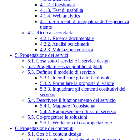
4.1.2. Questionari
4.1.3. Test di usabilità
4.1.4. Web analytics
4.1.5. Strumenti di mappatura dell’esperienza
utente
4.2. Ricerca secondaria
4.2.1. Ricerca documentale
4.2.2. Analisi benchmark
4.2.3. Valutazione euristica
5. Progettazione dei servizi
5.1. Cosa sono i servizi e il service design
5.2. Progettare servizi pubblici digitali
5.3. Definire il modello di servizio
5.3.1. Identificare gli attori coinvolti
5.3.2. Formulare la proposta di valore
5.3.3. Inquadrare gli elementi costitutivi del
servizio
5.4. Descrivere il funzionamento del servizio
5.4.1. Mappare l’ecosistema
5.4.2. Rappresentare i flussi di servizio
5.5. Co-progettare le soluzioni
5.5.1. Workshop di co-progettazione
6. Progettazione dei contenuti
6.1. Cos’è il content design
6.2. Ricerca utente sui contenuti e il linguaggio