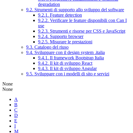
degradation
9.2. Strumenti di supporto allo sviluppo del software
9.2.1. Feature detection
9.2.2. Verificare le feature disponibili con Can I
use
9.2.3. Strumenti e risorse per CSS e JavaScript
9.2.4. Supporto browser
9.2.5. Misurare le prestazioni
9.3. Catalogo del riuso
9.4. Sviluppare con il design system .italia
9.4.1. Il framework Bootstrap Italia
9.4.2. Il kit di sviluppo React
9.4.3. Il kit di sviluppo Angular
9.5. Sviluppare con i modelli di sito e servizi
None
None
A
B
C
D
E
I
M