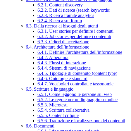
6.2.1. Content discovery
6.2.2. Dati di ricerca (search keywords)
6.2.3. Ricerca tramite analytics
6.2.4. Ricerca sui forum
6.3. Dalla ricerca ai bisogni degli utenti
6.3.1. User stories per definire i contenuti
6.3.2. Job stories per definire i contenuti
6.3.3. Criteri di accettazione
6.4. Architettura dell’informazione
6.4.1. Definire l’architettura dell’informazione
6.4.2. Alberatura
6.4.3. Flussi di interazione
6.4.4. Sistemi di navigazione
6.4.5. Tipologie di contenuto (content type)
6.4.6. Ontologie e standard
6.4.7. Vocabolari controllati e tassonomie
6.5. Scrittura e linguaggio
6.5.1. Come leggono le persone sul web
6.5.2. Le regole per un linguaggio semplice
6.5.3. Microtesti
6.5.4. Scrittura collaborativa
6.5.5. Content critique
6.5.6. Traduzione e localizzazione dei contenuti
6.6. Documenti