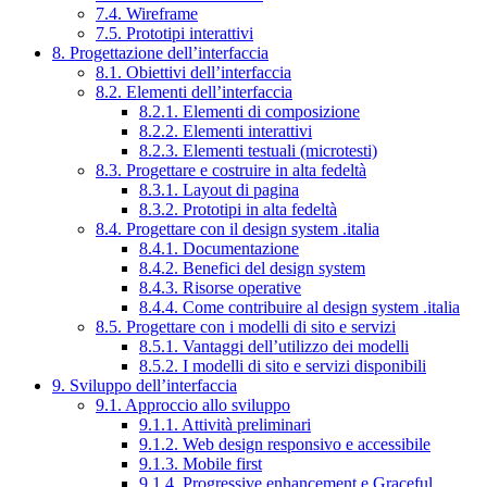
7.4. Wireframe
7.5. Prototipi interattivi
8. Progettazione dell’interfaccia
8.1. Obiettivi dell’interfaccia
8.2. Elementi dell’interfaccia
8.2.1. Elementi di composizione
8.2.2. Elementi interattivi
8.2.3. Elementi testuali (microtesti)
8.3. Progettare e costruire in alta fedeltà
8.3.1. Layout di pagina
8.3.2. Prototipi in alta fedeltà
8.4. Progettare con il design system .italia
8.4.1. Documentazione
8.4.2. Benefici del design system
8.4.3. Risorse operative
8.4.4. Come contribuire al design system .italia
8.5. Progettare con i modelli di sito e servizi
8.5.1. Vantaggi dell’utilizzo dei modelli
8.5.2. I modelli di sito e servizi disponibili
9. Sviluppo dell’interfaccia
9.1. Approccio allo sviluppo
9.1.1. Attività preliminari
9.1.2. Web design responsivo e accessibile
9.1.3. Mobile first
9.1.4. Progressive enhancement e Graceful