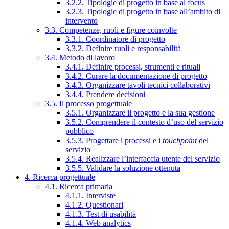
3.2.2. Tipologie di progetto in base al focus
3.2.3. Tipologie di progetto in base all’ambito di
intervento
3.3. Competenze, ruoli e figure coinvolte
3.3.1. Coordinatore di progetto
3.3.2. Definire ruoli e responsabilità
3.4. Metodo di lavoro
3.4.1. Definire processi, strumenti e rituali
3.4.2. Curare la documentazione di progetto
3.4.3. Organizzare tavoli tecnici collaborativi
3.4.4. Prendere decisioni
3.5. Il processo progettuale
3.5.1. Organizzare il progetto e la sua gestione
3.5.2. Comprendere il contesto d’uso del servizio
pubblico
3.5.3. Progettare i processi e i
touchpoint
del
servizio
3.5.4. Realizzare l’interfaccia utente del servizio
3.5.5. Validare la soluzione ottenuta
4. Ricerca progettuale
4.1. Ricerca primaria
4.1.1. Interviste
4.1.2. Questionari
4.1.3. Test di usabilità
4.1.4. Web analytics