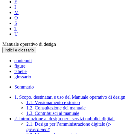
E
I
M
O
S
T
U
Manuale operativo di design
indici e glossario
contenuti
figure
tabelle
glossario
Sommario
1. Scopo, destinatari e uso del Manuale operativo di design
1.1. Versionamento e storico
1.2. Consultazione del manuale
1.3. Contribuisci al manuale
2. Introduzione al design per i servizi pubblici digitali
2.1. Design per l’amministrazione digitale (
e-
government
)