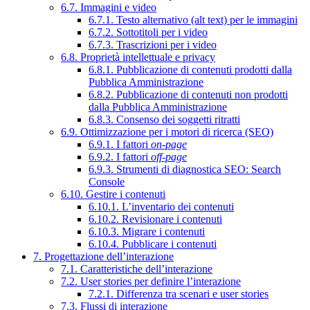
6.7. Immagini e video
6.7.1. Testo alternativo (alt text) per le immagini
6.7.2. Sottotitoli per i video
6.7.3. Trascrizioni per i video
6.8. Proprietà intellettuale e privacy
6.8.1. Pubblicazione di contenuti prodotti dalla
Pubblica Amministrazione
6.8.2. Pubblicazione di contenuti non prodotti
dalla Pubblica Amministrazione
6.8.3. Consenso dei soggetti ritratti
6.9. Ottimizzazione per i motori di ricerca (SEO)
6.9.1. I fattori
on-page
6.9.2. I fattori
off-page
6.9.3. Strumenti di diagnostica SEO: Search
Console
6.10. Gestire i contenuti
6.10.1. L’inventario dei contenuti
6.10.2. Revisionare i contenuti
6.10.3. Migrare i contenuti
6.10.4. Pubblicare i contenuti
7. Progettazione dell’interazione
7.1. Caratteristiche dell’interazione
7.2. User stories per definire l’interazione
7.2.1. Differenza tra scenari e user stories
7.3. Flussi di interazione