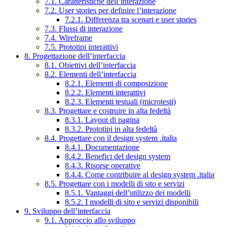
7.1. Caratteristiche dell’interazione
7.2. User stories per definire l’interazione
7.2.1. Differenza tra scenari e user stories
7.3. Flussi di interazione
7.4. Wireframe
7.5. Prototipi interattivi
8. Progettazione dell’interfaccia
8.1. Obiettivi dell’interfaccia
8.2. Elementi dell’interfaccia
8.2.1. Elementi di composizione
8.2.2. Elementi interattivi
8.2.3. Elementi testuali (microtesti)
8.3. Progettare e costruire in alta fedeltà
8.3.1. Layout di pagina
8.3.2. Prototipi in alta fedeltà
8.4. Progettare con il design system .italia
8.4.1. Documentazione
8.4.2. Benefici del design system
8.4.3. Risorse operative
8.4.4. Come contribuire al design system .italia
8.5. Progettare con i modelli di sito e servizi
8.5.1. Vantaggi dell’utilizzo dei modelli
8.5.2. I modelli di sito e servizi disponibili
9. Sviluppo dell’interfaccia
9.1. Approccio allo sviluppo