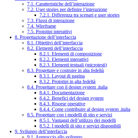
7.1. Caratteristiche dell’interazione
7.2. User stories per definire l’interazione
7.2.1. Differenza tra scenari e user stories
7.3. Flussi di interazione
7.4. Wireframe
7.5. Prototipi interattivi
8. Progettazione dell’interfaccia
8.1. Obiettivi dell’interfaccia
8.2. Elementi dell’interfaccia
8.2.1. Elementi di composizione
8.2.2. Elementi interattivi
8.2.3. Elementi testuali (microtesti)
8.3. Progettare e costruire in alta fedeltà
8.3.1. Layout di pagina
8.3.2. Prototipi in alta fedeltà
8.4. Progettare con il design system .italia
8.4.1. Documentazione
8.4.2. Benefici del design system
8.4.3. Risorse operative
8.4.4. Come contribuire al design system .italia
8.5. Progettare con i modelli di sito e servizi
8.5.1. Vantaggi dell’utilizzo dei modelli
8.5.2. I modelli di sito e servizi disponibili
9. Sviluppo dell’interfaccia
9.1. Approccio allo sviluppo