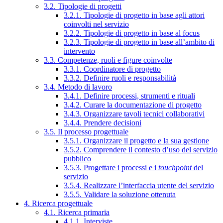
3.2. Tipologie di progetti
3.2.1. Tipologie di progetto in base agli attori
coinvolti nel servizio
3.2.2. Tipologie di progetto in base al focus
3.2.3. Tipologie di progetto in base all’ambito di
intervento
3.3. Competenze, ruoli e figure coinvolte
3.3.1. Coordinatore di progetto
3.3.2. Definire ruoli e responsabilità
3.4. Metodo di lavoro
3.4.1. Definire processi, strumenti e rituali
3.4.2. Curare la documentazione di progetto
3.4.3. Organizzare tavoli tecnici collaborativi
3.4.4. Prendere decisioni
3.5. Il processo progettuale
3.5.1. Organizzare il progetto e la sua gestione
3.5.2. Comprendere il contesto d’uso del servizio
pubblico
3.5.3. Progettare i processi e i
touchpoint
del
servizio
3.5.4. Realizzare l’interfaccia utente del servizio
3.5.5. Validare la soluzione ottenuta
4. Ricerca progettuale
4.1. Ricerca primaria
4.1.1. Interviste