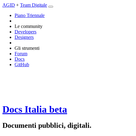
AGID
+
Team Digitale
Piano Triennale
Le community
Developers
Designers
Gli strumenti
Forum
Docs
GitHub
Docs Italia
beta
Documenti pubblici, digitali.