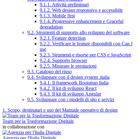
9.1.1. Attività preliminari
9.1.2. Web design responsivo e accessibile
9.1.3. Mobile first
9.1.4. Progressive enhancement e Graceful
degradation
9.2. Strumenti di supporto allo sviluppo del software
9.2.1. Feature detection
9.2.2. Verificare le feature disponibili con Can I
use
9.2.3. Strumenti e risorse per CSS e JavaScript
9.2.4. Supporto browser
9.2.5. Misurare le prestazioni
9.3. Catalogo del riuso
9.4. Sviluppare con il design system .italia
9.4.1. Il framework Bootstrap Italia
9.4.2. Il kit di sviluppo React
9.4.3. Il kit di sviluppo Angular
9.5. Sviluppare con i modelli di sito e servizi
1. Scopo, destinatari e uso del Manuale operativo di design
Team per la Trasformazione Digitale
in collaborazione con
Agenzia per l'Italia Digitale