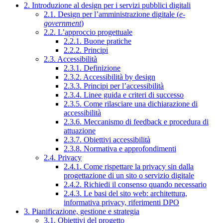
2. Introduzione al design per i servizi pubblici digitali
2.1. Design per l’amministrazione digitale (
e-
government
)
2.2. L’approccio progettuale
2.2.1. Buone pratiche
2.2.2. Principi
2.3. Accessibilità
2.3.1. Definizione
2.3.2. Accessibilità by design
2.3.3. Principi per l’accessibilità
2.3.4. Linee guida e criteri di successo
2.3.5. Come rilasciare una dichiarazione di
accessibilità
2.3.6. Meccanismo di feedback e procedura di
attuazione
2.3.7. Obiettivi accessibilità
2.3.8. Normativa e approfondimenti
2.4. Privacy
2.4.1. Come rispettare la privacy sin dalla
progettazione di un sito o servizio digitale
2.4.2. Richiedi il consenso quando necessario
2.4.3. Le basi del sito web: architettura,
informativa privacy, riferimenti DPO
3. Pianificazione, gestione e strategia
3.1. Obiettivi del progetto