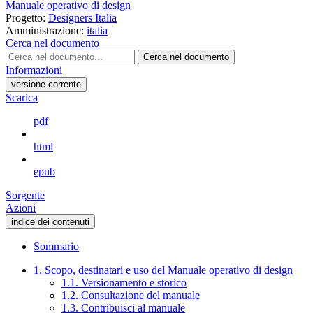
Manuale operativo di design
Progetto:
Designers Italia
Amministrazione:
italia
Cerca nel documento
Cerca nel documento
Informazioni
versione-corrente
Scarica
pdf
html
epub
Sorgente
Azioni
indice dei contenuti
Sommario
1. Scopo, destinatari e uso del Manuale operativo di design
1.1. Versionamento e storico
1.2. Consultazione del manuale
1.3. Contribuisci al manuale