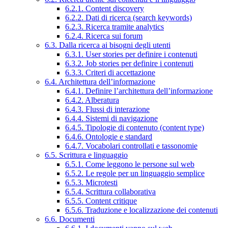
6.2.1. Content discovery
6.2.2. Dati di ricerca (search keywords)
6.2.3. Ricerca tramite analytics
6.2.4. Ricerca sui forum
6.3. Dalla ricerca ai bisogni degli utenti
6.3.1. User stories per definire i contenuti
6.3.2. Job stories per definire i contenuti
6.3.3. Criteri di accettazione
6.4. Architettura dell’informazione
6.4.1. Definire l’architettura dell’informazione
6.4.2. Alberatura
6.4.3. Flussi di interazione
6.4.4. Sistemi di navigazione
6.4.5. Tipologie di contenuto (content type)
6.4.6. Ontologie e standard
6.4.7. Vocabolari controllati e tassonomie
6.5. Scrittura e linguaggio
6.5.1. Come leggono le persone sul web
6.5.2. Le regole per un linguaggio semplice
6.5.3. Microtesti
6.5.4. Scrittura collaborativa
6.5.5. Content critique
6.5.6. Traduzione e localizzazione dei contenuti
6.6. Documenti