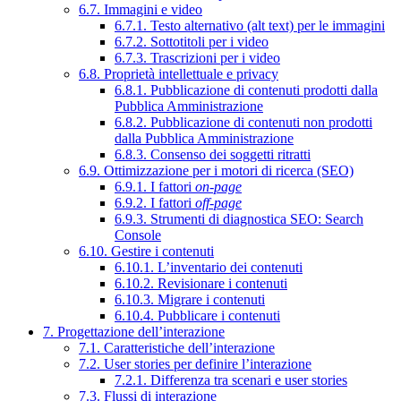
6.7. Immagini e video
6.7.1. Testo alternativo (alt text) per le immagini
6.7.2. Sottotitoli per i video
6.7.3. Trascrizioni per i video
6.8. Proprietà intellettuale e privacy
6.8.1. Pubblicazione di contenuti prodotti dalla
Pubblica Amministrazione
6.8.2. Pubblicazione di contenuti non prodotti
dalla Pubblica Amministrazione
6.8.3. Consenso dei soggetti ritratti
6.9. Ottimizzazione per i motori di ricerca (SEO)
6.9.1. I fattori
on-page
6.9.2. I fattori
off-page
6.9.3. Strumenti di diagnostica SEO: Search
Console
6.10. Gestire i contenuti
6.10.1. L’inventario dei contenuti
6.10.2. Revisionare i contenuti
6.10.3. Migrare i contenuti
6.10.4. Pubblicare i contenuti
7. Progettazione dell’interazione
7.1. Caratteristiche dell’interazione
7.2. User stories per definire l’interazione
7.2.1. Differenza tra scenari e user stories
7.3. Flussi di interazione