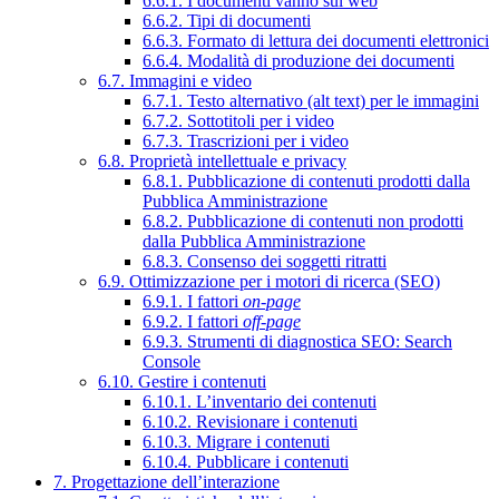
6.6.1. I documenti vanno sul web
6.6.2. Tipi di documenti
6.6.3. Formato di lettura dei documenti elettronici
6.6.4. Modalità di produzione dei documenti
6.7. Immagini e video
6.7.1. Testo alternativo (alt text) per le immagini
6.7.2. Sottotitoli per i video
6.7.3. Trascrizioni per i video
6.8. Proprietà intellettuale e privacy
6.8.1. Pubblicazione di contenuti prodotti dalla
Pubblica Amministrazione
6.8.2. Pubblicazione di contenuti non prodotti
dalla Pubblica Amministrazione
6.8.3. Consenso dei soggetti ritratti
6.9. Ottimizzazione per i motori di ricerca (SEO)
6.9.1. I fattori
on-page
6.9.2. I fattori
off-page
6.9.3. Strumenti di diagnostica SEO: Search
Console
6.10. Gestire i contenuti
6.10.1. L’inventario dei contenuti
6.10.2. Revisionare i contenuti
6.10.3. Migrare i contenuti
6.10.4. Pubblicare i contenuti
7. Progettazione dell’interazione