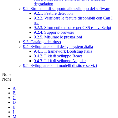
degradation
9.2. Strumenti di supporto allo sviluppo del software
9.2.1. Feature detection
9.2.2. Verificare le feature disponibili con Can I
use
9.2.3. Strumenti e risorse per CSS e JavaScript
9.2.4. Supporto browser
9.2.5. Misurare le prestazioni
9.3. Catalogo del riuso
9.4. Sviluppare con il design system .italia
9.4.1. Il framework Bootstrap Italia
9.4.2. Il kit di sviluppo React
9.4.3. Il kit di sviluppo Angular
9.5. Sviluppare con i modelli di sito e servizi
None
None
A
B
C
D
E
I
M