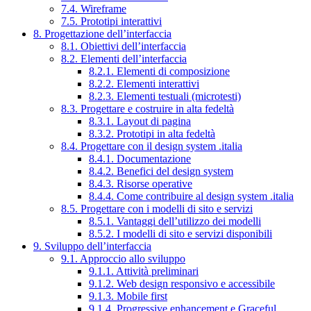
7.4. Wireframe
7.5. Prototipi interattivi
8. Progettazione dell’interfaccia
8.1. Obiettivi dell’interfaccia
8.2. Elementi dell’interfaccia
8.2.1. Elementi di composizione
8.2.2. Elementi interattivi
8.2.3. Elementi testuali (microtesti)
8.3. Progettare e costruire in alta fedeltà
8.3.1. Layout di pagina
8.3.2. Prototipi in alta fedeltà
8.4. Progettare con il design system .italia
8.4.1. Documentazione
8.4.2. Benefici del design system
8.4.3. Risorse operative
8.4.4. Come contribuire al design system .italia
8.5. Progettare con i modelli di sito e servizi
8.5.1. Vantaggi dell’utilizzo dei modelli
8.5.2. I modelli di sito e servizi disponibili
9. Sviluppo dell’interfaccia
9.1. Approccio allo sviluppo
9.1.1. Attività preliminari
9.1.2. Web design responsivo e accessibile
9.1.3. Mobile first
9.1.4. Progressive enhancement e Graceful