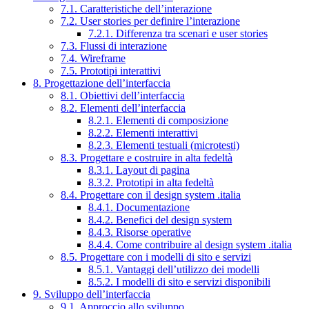
7.1. Caratteristiche dell’interazione
7.2. User stories per definire l’interazione
7.2.1. Differenza tra scenari e user stories
7.3. Flussi di interazione
7.4. Wireframe
7.5. Prototipi interattivi
8. Progettazione dell’interfaccia
8.1. Obiettivi dell’interfaccia
8.2. Elementi dell’interfaccia
8.2.1. Elementi di composizione
8.2.2. Elementi interattivi
8.2.3. Elementi testuali (microtesti)
8.3. Progettare e costruire in alta fedeltà
8.3.1. Layout di pagina
8.3.2. Prototipi in alta fedeltà
8.4. Progettare con il design system .italia
8.4.1. Documentazione
8.4.2. Benefici del design system
8.4.3. Risorse operative
8.4.4. Come contribuire al design system .italia
8.5. Progettare con i modelli di sito e servizi
8.5.1. Vantaggi dell’utilizzo dei modelli
8.5.2. I modelli di sito e servizi disponibili
9. Sviluppo dell’interfaccia
9.1. Approccio allo sviluppo