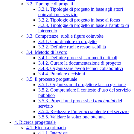
3.2. Tipologie di progetti
3.2.1. Tipologie di progetto in base agli attori
coinvolti nel servizio
3.2.2. Tipologie di progetto in base al focus
3.2.3. Tipologie di progetto in base all’ambito di
intervento
3.3. Competenze, ruoli e figure coinvolte
3.3.1. Coordinatore di progetto
3.3.2. Definire ruoli e responsabilità
3.4. Metodo di lavoro
3.4.1. Definire processi, strumenti e rituali
3.4.2. Curare la documentazione di progetto
3.4.3. Organizzare tavoli tecnici collaborativi
3.4.4. Prendere decisioni
3.5. Il processo progettuale
3.5.1. Organizzare il progetto e la sua gestione
3.5.2. Comprendere il contesto d’uso del servizio
pubblico
3.5.3. Progettare i processi e i
touchpoint
del
servizio
3.5.4. Realizzare l’interfaccia utente del servizio
3.5.5. Validare la soluzione ottenuta
4. Ricerca progettuale
4.1. Ricerca primaria
4.1.1. Interviste