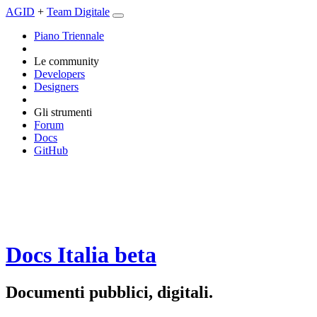
AGID
+
Team Digitale
Piano Triennale
Le community
Developers
Designers
Gli strumenti
Forum
Docs
GitHub
Docs Italia
beta
Documenti pubblici, digitali.