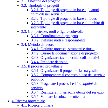
3.1. Obiettivi del progetto
3.2. Tipologie di progetti
3.2.1. Tipologie di progetto in base agli attori
coinvolti nel servizio
3.2.2. Tipologie di progetto in base al focus
3.2.3. Tipologie di progetto in base all’ambito di
intervento
3.3. Competenze, ruoli e figure coinvolte
3.3.1. Coordinatore di progetto
3.3.2. Definire ruoli e responsabilità
3.4. Metodo di lavoro
3.4.1. Definire processi, strumenti e rituali
3.4.2. Curare la documentazione di progetto
3.4.3. Organizzare tavoli tecnici collaborativi
3.4.4. Prendere decisioni
3.5. Il processo progettuale
3.5.1. Organizzare il progetto e la sua gestione
3.5.2. Comprendere il contesto d’uso del servizio
pubblico
3.5.3. Progettare i processi e i
touchpoint
del
servizio
3.5.4. Realizzare l’interfaccia utente del servizio
3.5.5. Validare la soluzione ottenuta
4. Ricerca progettuale
4.1. Ricerca primaria