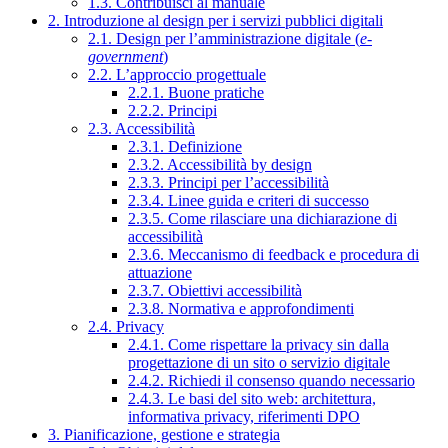
1.3. Contribuisci al manuale
2. Introduzione al design per i servizi pubblici digitali
2.1. Design per l’amministrazione digitale (
e-
government
)
2.2. L’approccio progettuale
2.2.1. Buone pratiche
2.2.2. Principi
2.3. Accessibilità
2.3.1. Definizione
2.3.2. Accessibilità by design
2.3.3. Principi per l’accessibilità
2.3.4. Linee guida e criteri di successo
2.3.5. Come rilasciare una dichiarazione di
accessibilità
2.3.6. Meccanismo di feedback e procedura di
attuazione
2.3.7. Obiettivi accessibilità
2.3.8. Normativa e approfondimenti
2.4. Privacy
2.4.1. Come rispettare la privacy sin dalla
progettazione di un sito o servizio digitale
2.4.2. Richiedi il consenso quando necessario
2.4.3. Le basi del sito web: architettura,
informativa privacy, riferimenti DPO
3. Pianificazione, gestione e strategia