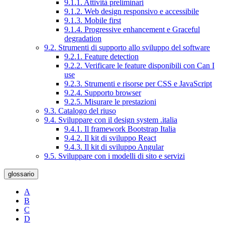
9.1.1. Attività preliminari
9.1.2. Web design responsivo e accessibile
9.1.3. Mobile first
9.1.4. Progressive enhancement e Graceful
degradation
9.2. Strumenti di supporto allo sviluppo del software
9.2.1. Feature detection
9.2.2. Verificare le feature disponibili con Can I
use
9.2.3. Strumenti e risorse per CSS e JavaScript
9.2.4. Supporto browser
9.2.5. Misurare le prestazioni
9.3. Catalogo del riuso
9.4. Sviluppare con il design system .italia
9.4.1. Il framework Bootstrap Italia
9.4.2. Il kit di sviluppo React
9.4.3. Il kit di sviluppo Angular
9.5. Sviluppare con i modelli di sito e servizi
glossario
A
B
C
D