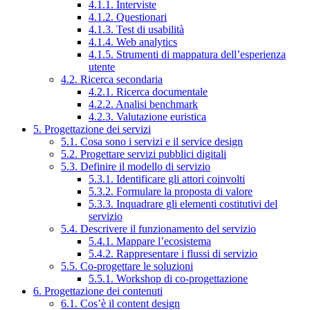
4.1.1. Interviste
4.1.2. Questionari
4.1.3. Test di usabilità
4.1.4. Web analytics
4.1.5. Strumenti di mappatura dell’esperienza
utente
4.2. Ricerca secondaria
4.2.1. Ricerca documentale
4.2.2. Analisi benchmark
4.2.3. Valutazione euristica
5. Progettazione dei servizi
5.1. Cosa sono i servizi e il service design
5.2. Progettare servizi pubblici digitali
5.3. Definire il modello di servizio
5.3.1. Identificare gli attori coinvolti
5.3.2. Formulare la proposta di valore
5.3.3. Inquadrare gli elementi costitutivi del
servizio
5.4. Descrivere il funzionamento del servizio
5.4.1. Mappare l’ecosistema
5.4.2. Rappresentare i flussi di servizio
5.5. Co-progettare le soluzioni
5.5.1. Workshop di co-progettazione
6. Progettazione dei contenuti
6.1. Cos’è il content design