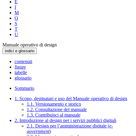
E
I
M
O
S
T
U
Manuale operativo di design
indici e glossario
contenuti
figure
tabelle
glossario
Sommario
1. Scopo, destinatari e uso del Manuale operativo di design
1.1. Versionamento e storico
1.2. Consultazione del manuale
1.3. Contribuisci al manuale
2. Introduzione al design per i servizi pubblici digitali
2.1. Design per l’amministrazione digitale (
e-
government
)