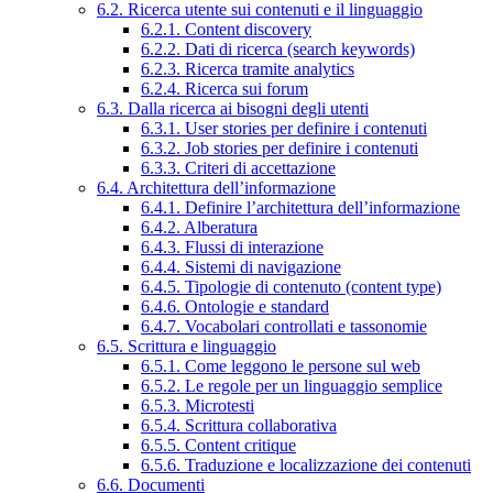
6.2. Ricerca utente sui contenuti e il linguaggio
6.2.1. Content discovery
6.2.2. Dati di ricerca (search keywords)
6.2.3. Ricerca tramite analytics
6.2.4. Ricerca sui forum
6.3. Dalla ricerca ai bisogni degli utenti
6.3.1. User stories per definire i contenuti
6.3.2. Job stories per definire i contenuti
6.3.3. Criteri di accettazione
6.4. Architettura dell’informazione
6.4.1. Definire l’architettura dell’informazione
6.4.2. Alberatura
6.4.3. Flussi di interazione
6.4.4. Sistemi di navigazione
6.4.5. Tipologie di contenuto (content type)
6.4.6. Ontologie e standard
6.4.7. Vocabolari controllati e tassonomie
6.5. Scrittura e linguaggio
6.5.1. Come leggono le persone sul web
6.5.2. Le regole per un linguaggio semplice
6.5.3. Microtesti
6.5.4. Scrittura collaborativa
6.5.5. Content critique
6.5.6. Traduzione e localizzazione dei contenuti
6.6. Documenti