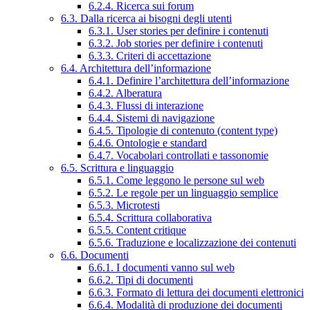
6.2.4. Ricerca sui forum
6.3. Dalla ricerca ai bisogni degli utenti
6.3.1. User stories per definire i contenuti
6.3.2. Job stories per definire i contenuti
6.3.3. Criteri di accettazione
6.4. Architettura dell’informazione
6.4.1. Definire l’architettura dell’informazione
6.4.2. Alberatura
6.4.3. Flussi di interazione
6.4.4. Sistemi di navigazione
6.4.5. Tipologie di contenuto (content type)
6.4.6. Ontologie e standard
6.4.7. Vocabolari controllati e tassonomie
6.5. Scrittura e linguaggio
6.5.1. Come leggono le persone sul web
6.5.2. Le regole per un linguaggio semplice
6.5.3. Microtesti
6.5.4. Scrittura collaborativa
6.5.5. Content critique
6.5.6. Traduzione e localizzazione dei contenuti
6.6. Documenti
6.6.1. I documenti vanno sul web
6.6.2. Tipi di documenti
6.6.3. Formato di lettura dei documenti elettronici
6.6.4. Modalità di produzione dei documenti