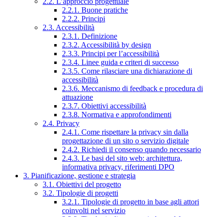
2.2. L’approccio progettuale
2.2.1. Buone pratiche
2.2.2. Principi
2.3. Accessibilità
2.3.1. Definizione
2.3.2. Accessibilità by design
2.3.3. Principi per l’accessibilità
2.3.4. Linee guida e criteri di successo
2.3.5. Come rilasciare una dichiarazione di
accessibilità
2.3.6. Meccanismo di feedback e procedura di
attuazione
2.3.7. Obiettivi accessibilità
2.3.8. Normativa e approfondimenti
2.4. Privacy
2.4.1. Come rispettare la privacy sin dalla
progettazione di un sito o servizio digitale
2.4.2. Richiedi il consenso quando necessario
2.4.3. Le basi del sito web: architettura,
informativa privacy, riferimenti DPO
3. Pianificazione, gestione e strategia
3.1. Obiettivi del progetto
3.2. Tipologie di progetti
3.2.1. Tipologie di progetto in base agli attori
coinvolti nel servizio