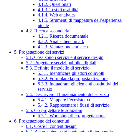
4.1.2. Questionari
4.1.3. Test di usabilità
4.1.4. Web analytics
4.1.5. Strumenti di mappatura dell’esperienza
utente
4.2. Ricerca secondaria
4.2.1. Ricerca documentale
4.2.2. Analisi benchmark
4.2.3. Valutazione euristica
5. Progettazione dei servizi
5.1. Cosa sono i servizi e il service design
5.2. Progettare servizi pubblici digitali
5.3. Definire il modello di servizio
5.3.1. Identificare gli attori coinvolti
5.3.2. Formulare la proposta di valore
5.3.3. Inquadrare gli elementi costitutivi del
servizio
5.4. Descrivere il funzionamento del servizio
5.4.1. Mappare l’ecosistema
5.4.2. Rappresentare i flussi di servizio
5.5. Co-progettare le soluzioni
5.5.1. Workshop di co-progettazione
6. Progettazione dei contenuti
6.1. Cos’è il content design
6.2. Ricerca utente sui contenuti e il linguaggio