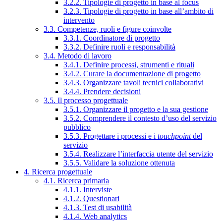
3.2.2. Tipologie di progetto in base al focus
3.2.3. Tipologie di progetto in base all’ambito di
intervento
3.3. Competenze, ruoli e figure coinvolte
3.3.1. Coordinatore di progetto
3.3.2. Definire ruoli e responsabilità
3.4. Metodo di lavoro
3.4.1. Definire processi, strumenti e rituali
3.4.2. Curare la documentazione di progetto
3.4.3. Organizzare tavoli tecnici collaborativi
3.4.4. Prendere decisioni
3.5. Il processo progettuale
3.5.1. Organizzare il progetto e la sua gestione
3.5.2. Comprendere il contesto d’uso del servizio
pubblico
3.5.3. Progettare i processi e i
touchpoint
del
servizio
3.5.4. Realizzare l’interfaccia utente del servizio
3.5.5. Validare la soluzione ottenuta
4. Ricerca progettuale
4.1. Ricerca primaria
4.1.1. Interviste
4.1.2. Questionari
4.1.3. Test di usabilità
4.1.4. Web analytics