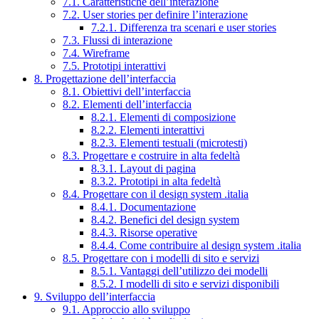
7.1. Caratteristiche dell’interazione
7.2. User stories per definire l’interazione
7.2.1. Differenza tra scenari e user stories
7.3. Flussi di interazione
7.4. Wireframe
7.5. Prototipi interattivi
8. Progettazione dell’interfaccia
8.1. Obiettivi dell’interfaccia
8.2. Elementi dell’interfaccia
8.2.1. Elementi di composizione
8.2.2. Elementi interattivi
8.2.3. Elementi testuali (microtesti)
8.3. Progettare e costruire in alta fedeltà
8.3.1. Layout di pagina
8.3.2. Prototipi in alta fedeltà
8.4. Progettare con il design system .italia
8.4.1. Documentazione
8.4.2. Benefici del design system
8.4.3. Risorse operative
8.4.4. Come contribuire al design system .italia
8.5. Progettare con i modelli di sito e servizi
8.5.1. Vantaggi dell’utilizzo dei modelli
8.5.2. I modelli di sito e servizi disponibili
9. Sviluppo dell’interfaccia
9.1. Approccio allo sviluppo