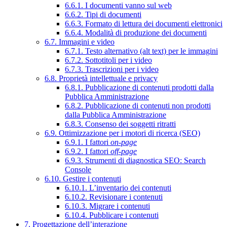
6.6.1. I documenti vanno sul web
6.6.2. Tipi di documenti
6.6.3. Formato di lettura dei documenti elettronici
6.6.4. Modalità di produzione dei documenti
6.7. Immagini e video
6.7.1. Testo alternativo (alt text) per le immagini
6.7.2. Sottotitoli per i video
6.7.3. Trascrizioni per i video
6.8. Proprietà intellettuale e privacy
6.8.1. Pubblicazione di contenuti prodotti dalla
Pubblica Amministrazione
6.8.2. Pubblicazione di contenuti non prodotti
dalla Pubblica Amministrazione
6.8.3. Consenso dei soggetti ritratti
6.9. Ottimizzazione per i motori di ricerca (SEO)
6.9.1. I fattori
on-page
6.9.2. I fattori
off-page
6.9.3. Strumenti di diagnostica SEO: Search
Console
6.10. Gestire i contenuti
6.10.1. L’inventario dei contenuti
6.10.2. Revisionare i contenuti
6.10.3. Migrare i contenuti
6.10.4. Pubblicare i contenuti
7. Progettazione dell’interazione