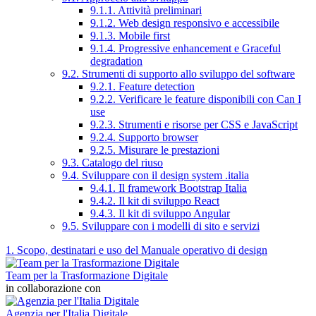
9.1.1. Attività preliminari
9.1.2. Web design responsivo e accessibile
9.1.3. Mobile first
9.1.4. Progressive enhancement e Graceful
degradation
9.2. Strumenti di supporto allo sviluppo del software
9.2.1. Feature detection
9.2.2. Verificare le feature disponibili con Can I
use
9.2.3. Strumenti e risorse per CSS e JavaScript
9.2.4. Supporto browser
9.2.5. Misurare le prestazioni
9.3. Catalogo del riuso
9.4. Sviluppare con il design system .italia
9.4.1. Il framework Bootstrap Italia
9.4.2. Il kit di sviluppo React
9.4.3. Il kit di sviluppo Angular
9.5. Sviluppare con i modelli di sito e servizi
1. Scopo, destinatari e uso del Manuale operativo di design
Team per la Trasformazione Digitale
in collaborazione con
Agenzia per l'Italia Digitale