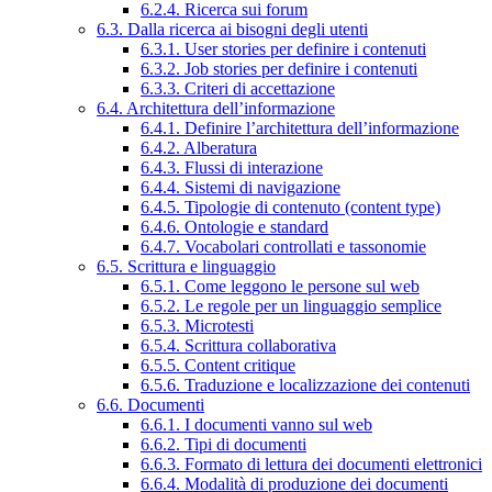
6.2.4. Ricerca sui forum
6.3. Dalla ricerca ai bisogni degli utenti
6.3.1. User stories per definire i contenuti
6.3.2. Job stories per definire i contenuti
6.3.3. Criteri di accettazione
6.4. Architettura dell’informazione
6.4.1. Definire l’architettura dell’informazione
6.4.2. Alberatura
6.4.3. Flussi di interazione
6.4.4. Sistemi di navigazione
6.4.5. Tipologie di contenuto (content type)
6.4.6. Ontologie e standard
6.4.7. Vocabolari controllati e tassonomie
6.5. Scrittura e linguaggio
6.5.1. Come leggono le persone sul web
6.5.2. Le regole per un linguaggio semplice
6.5.3. Microtesti
6.5.4. Scrittura collaborativa
6.5.5. Content critique
6.5.6. Traduzione e localizzazione dei contenuti
6.6. Documenti
6.6.1. I documenti vanno sul web
6.6.2. Tipi di documenti
6.6.3. Formato di lettura dei documenti elettronici
6.6.4. Modalità di produzione dei documenti