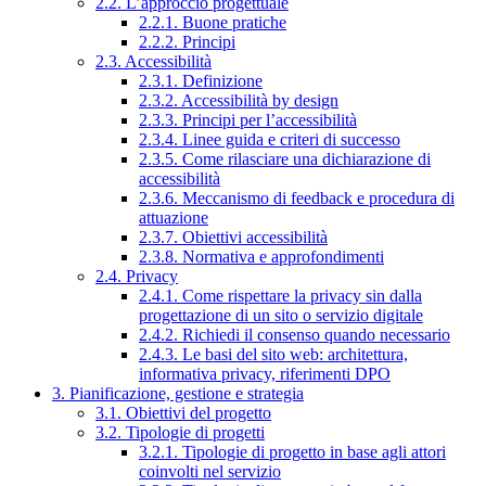
2.2. L’approccio progettuale
2.2.1. Buone pratiche
2.2.2. Principi
2.3. Accessibilità
2.3.1. Definizione
2.3.2. Accessibilità by design
2.3.3. Principi per l’accessibilità
2.3.4. Linee guida e criteri di successo
2.3.5. Come rilasciare una dichiarazione di
accessibilità
2.3.6. Meccanismo di feedback e procedura di
attuazione
2.3.7. Obiettivi accessibilità
2.3.8. Normativa e approfondimenti
2.4. Privacy
2.4.1. Come rispettare la privacy sin dalla
progettazione di un sito o servizio digitale
2.4.2. Richiedi il consenso quando necessario
2.4.3. Le basi del sito web: architettura,
informativa privacy, riferimenti DPO
3. Pianificazione, gestione e strategia
3.1. Obiettivi del progetto
3.2. Tipologie di progetti
3.2.1. Tipologie di progetto in base agli attori
coinvolti nel servizio