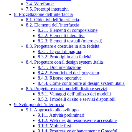
7.4. Wireframe
7.5. Prototipi interattivi
8. Progettazione dell’interfaccia
8.1. Obiettivi dell’interfaccia
8.2. Elementi dell’interfaccia
8.2.1. Elementi di composizione
8.2.2. Elementi interattivi
8.2.3. Elementi testuali (microtesti)
8.3. Progettare e costruire in alta fedeltà
8.3.1. Layout di pagina
8.3.2. Prototipi in alta fedeltà
8.4. Progettare con il design system .italia
8.4.1. Documentazione
8.4.2. Benefici del design system
8.4.3. Risorse operative
8.4.4. Come contribuire al design system .italia
8.5. Progettare con i modelli di sito e servizi
8.5.1. Vantaggi dell’utilizzo dei modelli
8.5.2. I modelli di sito e servizi disponibili
9. Sviluppo dell’interfaccia
9.1. Approccio allo sviluppo
9.1.1. Attività preliminari
9.1.2. Web design responsivo e accessibile
9.1.3. Mobile first
9.1.4. Progressive enhancement e Graceful