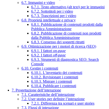
6.7. Immagini e video
6.7.1. Testo alternativo (alt text) per le immagini
6.7.2. Sottotitoli per i video
6.7.3. Trascrizioni per i video
6.8. Proprietà intellettuale e privacy
6.8.1. Pubblicazione di contenuti prodotti dalla
Pubblica Amministrazione
6.8.2. Pubblicazione di contenuti non prodotti
dalla Pubblica Amministrazione
6.8.3. Consenso dei soggetti ritratti
6.9. Ottimizzazione per i motori di ricerca (SEO)
6.9.1. I fattori
on-page
6.9.2. I fattori
off-page
6.9.3. Strumenti di diagnostica SEO: Search
Console
6.10. Gestire i contenuti
6.10.1. L’inventario dei contenuti
6.10.2. Revisionare i contenuti
6.10.3. Migrare i contenuti
6.10.4. Pubblicare i contenuti
7. Progettazione dell’interazione
7.1. Caratteristiche dell’interazione
7.2. User stories per definire l’interazione
7.2.1. Differenza tra scenari e user stories
7.3. Flussi di interazione