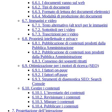
6.6.1. I documenti vanno sul web
6.6.2. Tipi di documenti
6.6.3. Formato di lettura dei documenti elettronici
6.6.4. Modalità di produzione dei documenti
6.7. Immagini e video
6.7.1. Testo alternativo (alt text) per le immagini
6.7.2. Sottotitoli per i video
6.7.3. Trascrizioni per i video
6.8. Proprietà intellettuale e privacy
6.8.1. Pubblicazione di contenuti prodotti dalla
Pubblica Amministrazione
6.8.2. Pubblicazione di contenuti non prodotti
dalla Pubblica Amministrazione
6.8.3. Consenso dei soggetti ritratti
6.9. Ottimizzazione per i motori di ricerca (SEO)
6.9.1. I fattori
on-page
6.9.2. I fattori
off-page
6.9.3. Strumenti di diagnostica SEO: Search
Console
6.10. Gestire i contenuti
6.10.1. L’inventario dei contenuti
6.10.2. Revisionare i contenuti
6.10.3. Migrare i contenuti
6.10.4. Pubblicare i contenuti
7. Progettazione dell’interazione