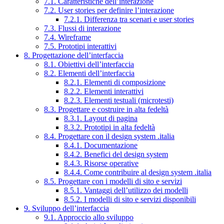
7.1. Caratteristiche dell’interazione
7.2. User stories per definire l’interazione
7.2.1. Differenza tra scenari e user stories
7.3. Flussi di interazione
7.4. Wireframe
7.5. Prototipi interattivi
8. Progettazione dell’interfaccia
8.1. Obiettivi dell’interfaccia
8.2. Elementi dell’interfaccia
8.2.1. Elementi di composizione
8.2.2. Elementi interattivi
8.2.3. Elementi testuali (microtesti)
8.3. Progettare e costruire in alta fedeltà
8.3.1. Layout di pagina
8.3.2. Prototipi in alta fedeltà
8.4. Progettare con il design system .italia
8.4.1. Documentazione
8.4.2. Benefici del design system
8.4.3. Risorse operative
8.4.4. Come contribuire al design system .italia
8.5. Progettare con i modelli di sito e servizi
8.5.1. Vantaggi dell’utilizzo dei modelli
8.5.2. I modelli di sito e servizi disponibili
9. Sviluppo dell’interfaccia
9.1. Approccio allo sviluppo