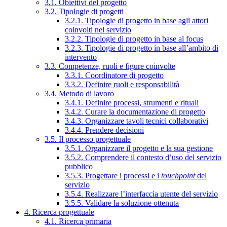
3.1. Obiettivi del progetto
3.2. Tipologie di progetti
3.2.1. Tipologie di progetto in base agli attori
coinvolti nel servizio
3.2.2. Tipologie di progetto in base al focus
3.2.3. Tipologie di progetto in base all’ambito di
intervento
3.3. Competenze, ruoli e figure coinvolte
3.3.1. Coordinatore di progetto
3.3.2. Definire ruoli e responsabilità
3.4. Metodo di lavoro
3.4.1. Definire processi, strumenti e rituali
3.4.2. Curare la documentazione di progetto
3.4.3. Organizzare tavoli tecnici collaborativi
3.4.4. Prendere decisioni
3.5. Il processo progettuale
3.5.1. Organizzare il progetto e la sua gestione
3.5.2. Comprendere il contesto d’uso del servizio
pubblico
3.5.3. Progettare i processi e i
touchpoint
del
servizio
3.5.4. Realizzare l’interfaccia utente del servizio
3.5.5. Validare la soluzione ottenuta
4. Ricerca progettuale
4.1. Ricerca primaria