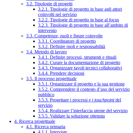
3.2. Tipologie di progetti
3.2.1. Tipologie di progetto in base agli attori
coinvolti nel servizio
3.2.2. Tipologie di progetto in base al focus
3.2.3. Tipologie di progetto in base all’ambito di
intervento
3.3. Competenze, ruoli e figure coinvolte
3.3.1. Coordinatore di progetto
3.3.2. Definire ruoli e responsabilità
3.4. Metodo di lavoro
3.4.1. Definire processi, strumenti e rituali
3.4.2. Curare la documentazione di progetto
3.4.3. Organizzare tavoli tecnici collaborativi
3.4.4. Prendere decisioni
3.5. Il processo progettuale
3.5.1. Organizzare il progetto e la sua gestione
3.5.2. Comprendere il contesto d’uso del servizio
pubblico
3.5.3. Progettare i processi e i
touchpoint
del
servizio
3.5.4. Realizzare l’interfaccia utente del servizio
3.5.5. Validare la soluzione ottenuta
4. Ricerca progettuale
4.1. Ricerca primaria
4.1.1. Interviste