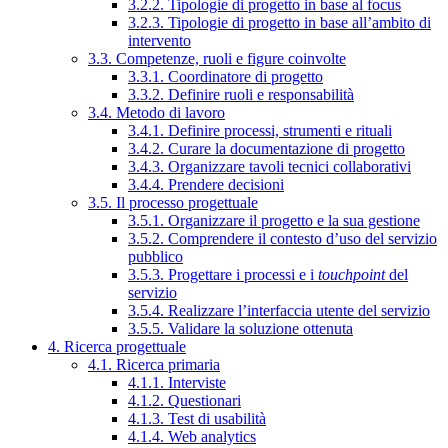
3.2.2. Tipologie di progetto in base al focus
3.2.3. Tipologie di progetto in base all’ambito di
intervento
3.3. Competenze, ruoli e figure coinvolte
3.3.1. Coordinatore di progetto
3.3.2. Definire ruoli e responsabilità
3.4. Metodo di lavoro
3.4.1. Definire processi, strumenti e rituali
3.4.2. Curare la documentazione di progetto
3.4.3. Organizzare tavoli tecnici collaborativi
3.4.4. Prendere decisioni
3.5. Il processo progettuale
3.5.1. Organizzare il progetto e la sua gestione
3.5.2. Comprendere il contesto d’uso del servizio
pubblico
3.5.3. Progettare i processi e i
touchpoint
del
servizio
3.5.4. Realizzare l’interfaccia utente del servizio
3.5.5. Validare la soluzione ottenuta
4. Ricerca progettuale
4.1. Ricerca primaria
4.1.1. Interviste
4.1.2. Questionari
4.1.3. Test di usabilità
4.1.4. Web analytics