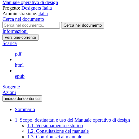
Manuale operativo di design
Progetto:
Designers Italia
Amministrazione:
italia
Cerca nel documento
Cerca nel documento
Informazioni
versione-corrente
Scarica
pdf
html
epub
Sorgente
Azioni
indice dei contenuti
Sommario
1. Scopo, destinatari e uso del Manuale operativo di design
1.1. Versionamento e storico
1.2. Consultazione del manuale
1.3. Contribuisci al manuale