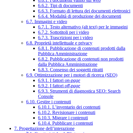
6.6.1. I documenti vanno sul web
6.6.2. Tipi di documenti
6.6.3. Formato di lettura dei documenti elettronici
6.6.4. Modalità di produzione dei documenti
6.7. Immagini e video
6.7.1. Testo alternativo (alt text) per le immagini
6.7.2. Sottotitoli per i video
6.7.3. Trascrizioni per i video
6.8. Proprietà intellettuale e privacy
6.8.1. Pubblicazione di contenuti prodotti dalla
Pubblica Amministrazione
6.8.2. Pubblicazione di contenuti non prodotti
dalla Pubblica Amministrazione
6.8.3. Consenso dei soggetti ritratti
6.9. Ottimizzazione per i motori di ricerca (SEO)
6.9.1. I fattori
on-page
6.9.2. I fattori
off-page
6.9.3. Strumenti di diagnostica SEO: Search
Console
6.10. Gestire i contenuti
6.10.1. L’inventario dei contenuti
6.10.2. Revisionare i contenuti
6.10.3. Migrare i contenuti
6.10.4. Pubblicare i contenuti
7. Progettazione dell’interazione