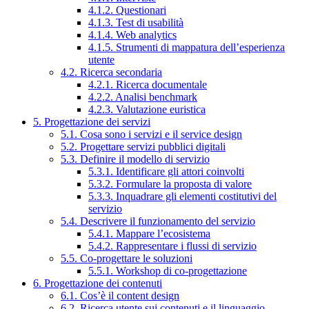
4.1.2. Questionari
4.1.3. Test di usabilità
4.1.4. Web analytics
4.1.5. Strumenti di mappatura dell’esperienza
utente
4.2. Ricerca secondaria
4.2.1. Ricerca documentale
4.2.2. Analisi benchmark
4.2.3. Valutazione euristica
5. Progettazione dei servizi
5.1. Cosa sono i servizi e il service design
5.2. Progettare servizi pubblici digitali
5.3. Definire il modello di servizio
5.3.1. Identificare gli attori coinvolti
5.3.2. Formulare la proposta di valore
5.3.3. Inquadrare gli elementi costitutivi del
servizio
5.4. Descrivere il funzionamento del servizio
5.4.1. Mappare l’ecosistema
5.4.2. Rappresentare i flussi di servizio
5.5. Co-progettare le soluzioni
5.5.1. Workshop di co-progettazione
6. Progettazione dei contenuti
6.1. Cos’è il content design
6.2. Ricerca utente sui contenuti e il linguaggio