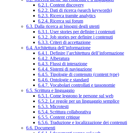
6.2.1. Content discovery
6.2.2. Dati di ricerca (search keywords)
6.2.3. Ricerca tramite analytics
6.2.4. Ricerca sui forum
6.3. Dalla ricerca ai bisogni degli utenti
6.3.1. User stories per definire i contenuti
6.3.2. Job stories per definire i contenuti
6.3.3. Criteri di accettazione
6.4. Architettura dell’informazione
6.4.1. Definire l’architettura dell’informazione
6.4.2. Alberatura
6.4.3. Flussi di interazione
6.4.4. Sistemi di navigazione
6.4.5. Tipologie di contenuto (content type)
6.4.6. Ontologie e standard
6.4.7. Vocabolari controllati e tassonomie
6.5. Scrittura e linguaggio
6.5.1. Come leggono le persone sul web
6.5.2. Le regole per un linguaggio semplice
6.5.3. Microtesti
6.5.4. Scrittura collaborativa
6.5.5. Content critique
6.5.6. Traduzione e localizzazione dei contenuti
6.6. Documenti