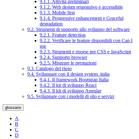
9.1.1. Attività preliminari
9.1.2. Web design responsivo e accessibile
9.1.3. Mobile first
9.1.4. Progressive enhancement e Graceful
degradation
9.2. Strumenti di supporto allo sviluppo del software
9.2.1. Feature detection
9.2.2. Verificare le feature disponibili con Can I
use
9.2.3. Strumenti e risorse per CSS e JavaScript
9.2.4. Supporto browser
9.2.5. Misurare le prestazioni
9.3. Catalogo del riuso
9.4. Sviluppare con il design system .italia
9.4.1. Il framework Bootstrap Italia
9.4.2. Il kit di sviluppo React
9.4.3. Il kit di sviluppo Angular
9.5. Sviluppare con i modelli di sito e servizi
glossario
A
B
C
D