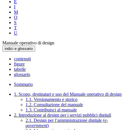
E
I
M
O
S
T
U
Manuale operativo di design
indici e glossario
contenuti
figure
tabelle
glossario
Sommario
1. Scopo, destinatari e uso del Manuale operativo di design
1.1. Versionamento e storico
1.2. Consultazione del manuale
1.3. Contribuisci al manuale
2. Introduzione al design per i servizi pubblici digitali
2.1. Design per l’amministrazione digitale (
e-
government
)