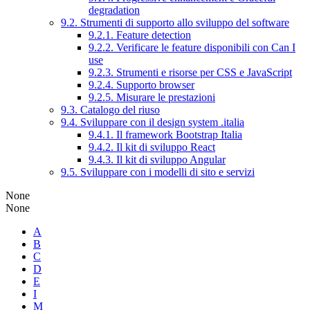
degradation
9.2. Strumenti di supporto allo sviluppo del software
9.2.1. Feature detection
9.2.2. Verificare le feature disponibili con Can I
use
9.2.3. Strumenti e risorse per CSS e JavaScript
9.2.4. Supporto browser
9.2.5. Misurare le prestazioni
9.3. Catalogo del riuso
9.4. Sviluppare con il design system .italia
9.4.1. Il framework Bootstrap Italia
9.4.2. Il kit di sviluppo React
9.4.3. Il kit di sviluppo Angular
9.5. Sviluppare con i modelli di sito e servizi
None
None
A
B
C
D
E
I
M