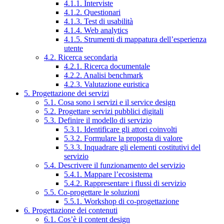
4.1.1. Interviste
4.1.2. Questionari
4.1.3. Test di usabilità
4.1.4. Web analytics
4.1.5. Strumenti di mappatura dell’esperienza
utente
4.2. Ricerca secondaria
4.2.1. Ricerca documentale
4.2.2. Analisi benchmark
4.2.3. Valutazione euristica
5. Progettazione dei servizi
5.1. Cosa sono i servizi e il service design
5.2. Progettare servizi pubblici digitali
5.3. Definire il modello di servizio
5.3.1. Identificare gli attori coinvolti
5.3.2. Formulare la proposta di valore
5.3.3. Inquadrare gli elementi costitutivi del
servizio
5.4. Descrivere il funzionamento del servizio
5.4.1. Mappare l’ecosistema
5.4.2. Rappresentare i flussi di servizio
5.5. Co-progettare le soluzioni
5.5.1. Workshop di co-progettazione
6. Progettazione dei contenuti
6.1. Cos’è il content design