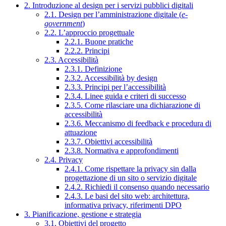
2. Introduzione al design per i servizi pubblici digitali
2.1. Design per l’amministrazione digitale (
e-
government
)
2.2. L’approccio progettuale
2.2.1. Buone pratiche
2.2.2. Principi
2.3. Accessibilità
2.3.1. Definizione
2.3.2. Accessibilità by design
2.3.3. Principi per l’accessibilità
2.3.4. Linee guida e criteri di successo
2.3.5. Come rilasciare una dichiarazione di
accessibilità
2.3.6. Meccanismo di feedback e procedura di
attuazione
2.3.7. Obiettivi accessibilità
2.3.8. Normativa e approfondimenti
2.4. Privacy
2.4.1. Come rispettare la privacy sin dalla
progettazione di un sito o servizio digitale
2.4.2. Richiedi il consenso quando necessario
2.4.3. Le basi del sito web: architettura,
informativa privacy, riferimenti DPO
3. Pianificazione, gestione e strategia
3.1. Obiettivi del progetto