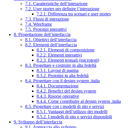
7.1. Caratteristiche dell’interazione
7.2. User stories per definire l’interazione
7.2.1. Differenza tra scenari e user stories
7.3. Flussi di interazione
7.4. Wireframe
7.5. Prototipi interattivi
8. Progettazione dell’interfaccia
8.1. Obiettivi dell’interfaccia
8.2. Elementi dell’interfaccia
8.2.1. Elementi di composizione
8.2.2. Elementi interattivi
8.2.3. Elementi testuali (microtesti)
8.3. Progettare e costruire in alta fedeltà
8.3.1. Layout di pagina
8.3.2. Prototipi in alta fedeltà
8.4. Progettare con il design system .italia
8.4.1. Documentazione
8.4.2. Benefici del design system
8.4.3. Risorse operative
8.4.4. Come contribuire al design system .italia
8.5. Progettare con i modelli di sito e servizi
8.5.1. Vantaggi dell’utilizzo dei modelli
8.5.2. I modelli di sito e servizi disponibili
9. Sviluppo dell’interfaccia
9.1. Approccio allo sviluppo