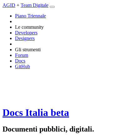
AGID
+
Team Digitale
Piano Triennale
Le community
Developers
Designers
Gli strumenti
Forum
Docs
GitHub
Docs Italia
beta
Documenti pubblici, digitali.