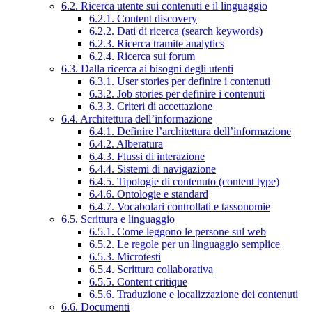
6.2. Ricerca utente sui contenuti e il linguaggio
6.2.1. Content discovery
6.2.2. Dati di ricerca (search keywords)
6.2.3. Ricerca tramite analytics
6.2.4. Ricerca sui forum
6.3. Dalla ricerca ai bisogni degli utenti
6.3.1. User stories per definire i contenuti
6.3.2. Job stories per definire i contenuti
6.3.3. Criteri di accettazione
6.4. Architettura dell’informazione
6.4.1. Definire l’architettura dell’informazione
6.4.2. Alberatura
6.4.3. Flussi di interazione
6.4.4. Sistemi di navigazione
6.4.5. Tipologie di contenuto (content type)
6.4.6. Ontologie e standard
6.4.7. Vocabolari controllati e tassonomie
6.5. Scrittura e linguaggio
6.5.1. Come leggono le persone sul web
6.5.2. Le regole per un linguaggio semplice
6.5.3. Microtesti
6.5.4. Scrittura collaborativa
6.5.5. Content critique
6.5.6. Traduzione e localizzazione dei contenuti
6.6. Documenti