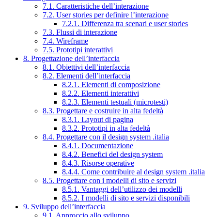
7.1. Caratteristiche dell’interazione
7.2. User stories per definire l’interazione
7.2.1. Differenza tra scenari e user stories
7.3. Flussi di interazione
7.4. Wireframe
7.5. Prototipi interattivi
8. Progettazione dell’interfaccia
8.1. Obiettivi dell’interfaccia
8.2. Elementi dell’interfaccia
8.2.1. Elementi di composizione
8.2.2. Elementi interattivi
8.2.3. Elementi testuali (microtesti)
8.3. Progettare e costruire in alta fedeltà
8.3.1. Layout di pagina
8.3.2. Prototipi in alta fedeltà
8.4. Progettare con il design system .italia
8.4.1. Documentazione
8.4.2. Benefici del design system
8.4.3. Risorse operative
8.4.4. Come contribuire al design system .italia
8.5. Progettare con i modelli di sito e servizi
8.5.1. Vantaggi dell’utilizzo dei modelli
8.5.2. I modelli di sito e servizi disponibili
9. Sviluppo dell’interfaccia
9.1. Approccio allo sviluppo