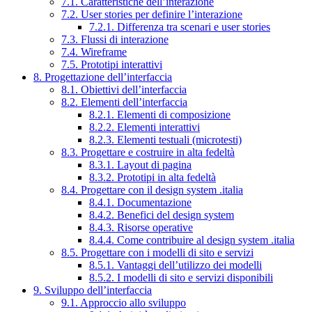
7.1. Caratteristiche dell’interazione
7.2. User stories per definire l’interazione
7.2.1. Differenza tra scenari e user stories
7.3. Flussi di interazione
7.4. Wireframe
7.5. Prototipi interattivi
8. Progettazione dell’interfaccia
8.1. Obiettivi dell’interfaccia
8.2. Elementi dell’interfaccia
8.2.1. Elementi di composizione
8.2.2. Elementi interattivi
8.2.3. Elementi testuali (microtesti)
8.3. Progettare e costruire in alta fedeltà
8.3.1. Layout di pagina
8.3.2. Prototipi in alta fedeltà
8.4. Progettare con il design system .italia
8.4.1. Documentazione
8.4.2. Benefici del design system
8.4.3. Risorse operative
8.4.4. Come contribuire al design system .italia
8.5. Progettare con i modelli di sito e servizi
8.5.1. Vantaggi dell’utilizzo dei modelli
8.5.2. I modelli di sito e servizi disponibili
9. Sviluppo dell’interfaccia
9.1. Approccio allo sviluppo