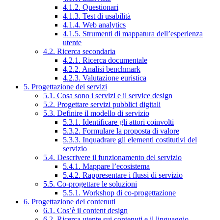
4.1.2. Questionari
4.1.3. Test di usabilità
4.1.4. Web analytics
4.1.5. Strumenti di mappatura dell’esperienza
utente
4.2. Ricerca secondaria
4.2.1. Ricerca documentale
4.2.2. Analisi benchmark
4.2.3. Valutazione euristica
5. Progettazione dei servizi
5.1. Cosa sono i servizi e il service design
5.2. Progettare servizi pubblici digitali
5.3. Definire il modello di servizio
5.3.1. Identificare gli attori coinvolti
5.3.2. Formulare la proposta di valore
5.3.3. Inquadrare gli elementi costitutivi del
servizio
5.4. Descrivere il funzionamento del servizio
5.4.1. Mappare l’ecosistema
5.4.2. Rappresentare i flussi di servizio
5.5. Co-progettare le soluzioni
5.5.1. Workshop di co-progettazione
6. Progettazione dei contenuti
6.1. Cos’è il content design
6.2. Ricerca utente sui contenuti e il linguaggio