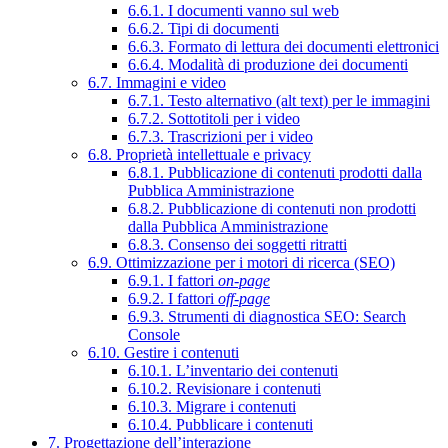
6.6.1. I documenti vanno sul web
6.6.2. Tipi di documenti
6.6.3. Formato di lettura dei documenti elettronici
6.6.4. Modalità di produzione dei documenti
6.7. Immagini e video
6.7.1. Testo alternativo (alt text) per le immagini
6.7.2. Sottotitoli per i video
6.7.3. Trascrizioni per i video
6.8. Proprietà intellettuale e privacy
6.8.1. Pubblicazione di contenuti prodotti dalla
Pubblica Amministrazione
6.8.2. Pubblicazione di contenuti non prodotti
dalla Pubblica Amministrazione
6.8.3. Consenso dei soggetti ritratti
6.9. Ottimizzazione per i motori di ricerca (SEO)
6.9.1. I fattori
on-page
6.9.2. I fattori
off-page
6.9.3. Strumenti di diagnostica SEO: Search
Console
6.10. Gestire i contenuti
6.10.1. L’inventario dei contenuti
6.10.2. Revisionare i contenuti
6.10.3. Migrare i contenuti
6.10.4. Pubblicare i contenuti
7. Progettazione dell’interazione