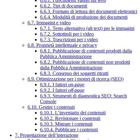
6.6.1. I documenti vanno sul web
6.6.2. Tipi di documenti
6.6.3. Formato di lettura dei documenti elettronici
6.6.4. Modalità di produzione dei documenti
6.7. Immagini e video
6.7.1. Testo alternativo (alt text) per le immagini
6.7.2. Sottotitoli per i video
6.7.3. Trascrizioni per i video
6.8. Proprietà intellettuale e privacy
6.8.1. Pubblicazione di contenuti prodotti dalla
Pubblica Amministrazione
6.8.2. Pubblicazione di contenuti non prodotti
dalla Pubblica Amministrazione
6.8.3. Consenso dei soggetti ritratti
6.9. Ottimizzazione per i motori di ricerca (SEO)
6.9.1. I fattori
on-page
6.9.2. I fattori
off-page
6.9.3. Strumenti di diagnostica SEO: Search
Console
6.10. Gestire i contenuti
6.10.1. L’inventario dei contenuti
6.10.2. Revisionare i contenuti
6.10.3. Migrare i contenuti
6.10.4. Pubblicare i contenuti
7. Progettazione dell’interazione