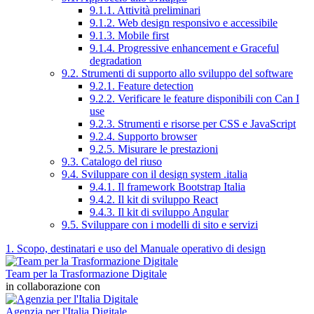
9.1.1. Attività preliminari
9.1.2. Web design responsivo e accessibile
9.1.3. Mobile first
9.1.4. Progressive enhancement e Graceful
degradation
9.2. Strumenti di supporto allo sviluppo del software
9.2.1. Feature detection
9.2.2. Verificare le feature disponibili con Can I
use
9.2.3. Strumenti e risorse per CSS e JavaScript
9.2.4. Supporto browser
9.2.5. Misurare le prestazioni
9.3. Catalogo del riuso
9.4. Sviluppare con il design system .italia
9.4.1. Il framework Bootstrap Italia
9.4.2. Il kit di sviluppo React
9.4.3. Il kit di sviluppo Angular
9.5. Sviluppare con i modelli di sito e servizi
1. Scopo, destinatari e uso del Manuale operativo di design
Team per la Trasformazione Digitale
in collaborazione con
Agenzia per l'Italia Digitale