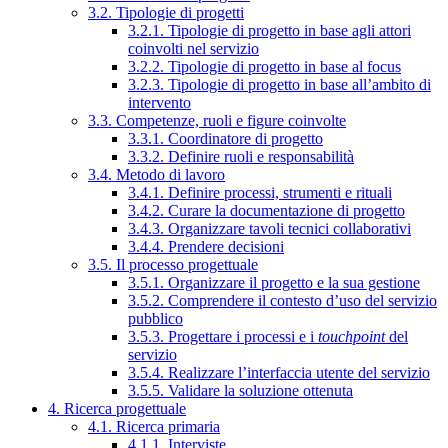
3.2. Tipologie di progetti
3.2.1. Tipologie di progetto in base agli attori
coinvolti nel servizio
3.2.2. Tipologie di progetto in base al focus
3.2.3. Tipologie di progetto in base all’ambito di
intervento
3.3. Competenze, ruoli e figure coinvolte
3.3.1. Coordinatore di progetto
3.3.2. Definire ruoli e responsabilità
3.4. Metodo di lavoro
3.4.1. Definire processi, strumenti e rituali
3.4.2. Curare la documentazione di progetto
3.4.3. Organizzare tavoli tecnici collaborativi
3.4.4. Prendere decisioni
3.5. Il processo progettuale
3.5.1. Organizzare il progetto e la sua gestione
3.5.2. Comprendere il contesto d’uso del servizio
pubblico
3.5.3. Progettare i processi e i
touchpoint
del
servizio
3.5.4. Realizzare l’interfaccia utente del servizio
3.5.5. Validare la soluzione ottenuta
4. Ricerca progettuale
4.1. Ricerca primaria
4.1.1. Interviste