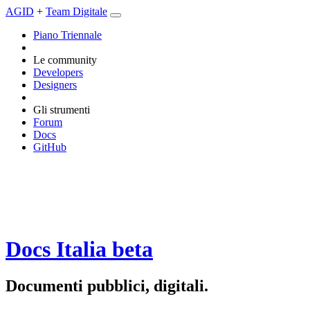
AGID
+
Team Digitale
Piano Triennale
Le community
Developers
Designers
Gli strumenti
Forum
Docs
GitHub
Docs Italia
beta
Documenti pubblici, digitali.