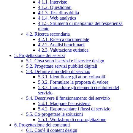
4.1.1. Interviste
4.1.2. Questionari
4.1.3. Test di usabilità
4.1.4. Web analytics
4.1.5. Strumenti di mappatura dell’esperienza
utente
4.2. Ricerca secondaria
4.2.1. Ricerca documentale
4.2.2. Analisi benchmark
4.2.3. Valutazione euristica
5. Progettazione dei servizi
5.1. Cosa sono i servizi e il service design
5.2. Progettare servizi pubblici digitali
5.3. Definire il modello di servizio
5.3.1. Identificare gli attori coinvolti
5.3.2. Formulare la proposta di valore
5.3.3. Inquadrare gli elementi costitutivi del
servizio
5.4. Descrivere il funzionamento del servizio
5.4.1. Mappare l’ecosistema
5.4.2. Rappresentare i flussi di servizio
5.5. Co-progettare le soluzioni
5.5.1. Workshop di co-progettazione
6. Progettazione dei contenuti
6.1. Cos’è il content design