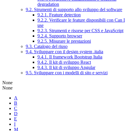
degradation
9.2. Strumenti di supporto allo sviluppo del software
9.2.1. Feature detection
9.2.2. Verificare le feature disponibili con Can I
use
9.2.3. Strumenti e risorse per CSS e JavaScript
9.2.4. Supporto browser
9.2.5. Misurare le prestazioni
9.3. Catalogo del riuso
9.4. Sviluppare con il design system .italia
9.4.1. Il framework Bootstrap Italia
9.4.2. Il kit di sviluppo React
9.4.3. Il kit di sviluppo Angular
9.5. Sviluppare con i modelli di sito e servizi
None
None
A
B
C
D
E
I
M