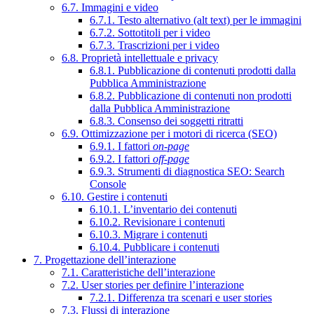
6.7. Immagini e video
6.7.1. Testo alternativo (alt text) per le immagini
6.7.2. Sottotitoli per i video
6.7.3. Trascrizioni per i video
6.8. Proprietà intellettuale e privacy
6.8.1. Pubblicazione di contenuti prodotti dalla
Pubblica Amministrazione
6.8.2. Pubblicazione di contenuti non prodotti
dalla Pubblica Amministrazione
6.8.3. Consenso dei soggetti ritratti
6.9. Ottimizzazione per i motori di ricerca (SEO)
6.9.1. I fattori
on-page
6.9.2. I fattori
off-page
6.9.3. Strumenti di diagnostica SEO: Search
Console
6.10. Gestire i contenuti
6.10.1. L’inventario dei contenuti
6.10.2. Revisionare i contenuti
6.10.3. Migrare i contenuti
6.10.4. Pubblicare i contenuti
7. Progettazione dell’interazione
7.1. Caratteristiche dell’interazione
7.2. User stories per definire l’interazione
7.2.1. Differenza tra scenari e user stories
7.3. Flussi di interazione