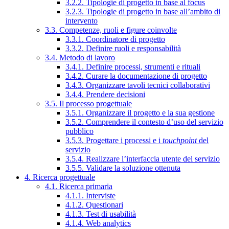
3.2.2. Tipologie di progetto in base al focus
3.2.3. Tipologie di progetto in base all’ambito di
intervento
3.3. Competenze, ruoli e figure coinvolte
3.3.1. Coordinatore di progetto
3.3.2. Definire ruoli e responsabilità
3.4. Metodo di lavoro
3.4.1. Definire processi, strumenti e rituali
3.4.2. Curare la documentazione di progetto
3.4.3. Organizzare tavoli tecnici collaborativi
3.4.4. Prendere decisioni
3.5. Il processo progettuale
3.5.1. Organizzare il progetto e la sua gestione
3.5.2. Comprendere il contesto d’uso del servizio
pubblico
3.5.3. Progettare i processi e i
touchpoint
del
servizio
3.5.4. Realizzare l’interfaccia utente del servizio
3.5.5. Validare la soluzione ottenuta
4. Ricerca progettuale
4.1. Ricerca primaria
4.1.1. Interviste
4.1.2. Questionari
4.1.3. Test di usabilità
4.1.4. Web analytics