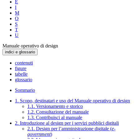
E
I
M
O
S
T
U
Manuale operativo di design
indici e glossario
contenuti
figure
tabelle
glossario
Sommario
1. Scopo, destinatari e uso del Manuale operativo di design
1.1. Versionamento e storico
1.2. Consultazione del manuale
1.3. Contribuisci al manuale
2. Introduzione al design per i servizi pubblici digitali
2.1. Design per l’amministrazione digitale (
e-
government
)