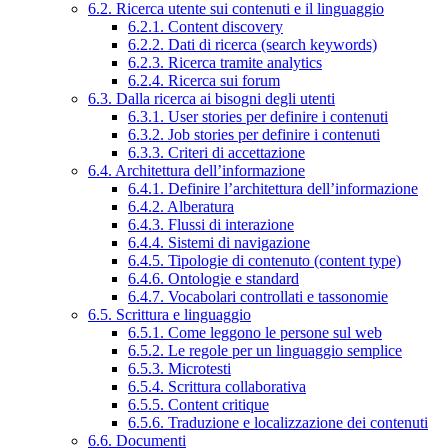
6.2. Ricerca utente sui contenuti e il linguaggio
6.2.1. Content discovery
6.2.2. Dati di ricerca (search keywords)
6.2.3. Ricerca tramite analytics
6.2.4. Ricerca sui forum
6.3. Dalla ricerca ai bisogni degli utenti
6.3.1. User stories per definire i contenuti
6.3.2. Job stories per definire i contenuti
6.3.3. Criteri di accettazione
6.4. Architettura dell’informazione
6.4.1. Definire l’architettura dell’informazione
6.4.2. Alberatura
6.4.3. Flussi di interazione
6.4.4. Sistemi di navigazione
6.4.5. Tipologie di contenuto (content type)
6.4.6. Ontologie e standard
6.4.7. Vocabolari controllati e tassonomie
6.5. Scrittura e linguaggio
6.5.1. Come leggono le persone sul web
6.5.2. Le regole per un linguaggio semplice
6.5.3. Microtesti
6.5.4. Scrittura collaborativa
6.5.5. Content critique
6.5.6. Traduzione e localizzazione dei contenuti
6.6. Documenti