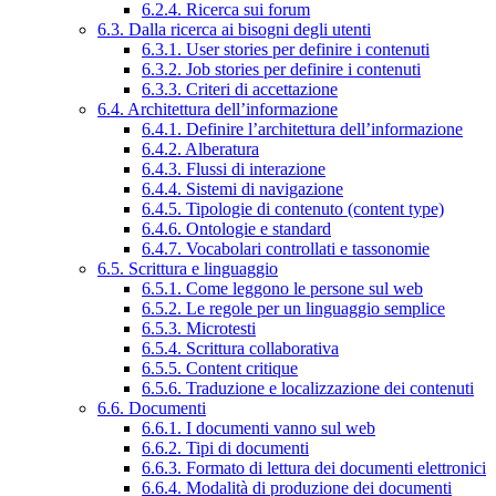
6.2.4. Ricerca sui forum
6.3. Dalla ricerca ai bisogni degli utenti
6.3.1. User stories per definire i contenuti
6.3.2. Job stories per definire i contenuti
6.3.3. Criteri di accettazione
6.4. Architettura dell’informazione
6.4.1. Definire l’architettura dell’informazione
6.4.2. Alberatura
6.4.3. Flussi di interazione
6.4.4. Sistemi di navigazione
6.4.5. Tipologie di contenuto (content type)
6.4.6. Ontologie e standard
6.4.7. Vocabolari controllati e tassonomie
6.5. Scrittura e linguaggio
6.5.1. Come leggono le persone sul web
6.5.2. Le regole per un linguaggio semplice
6.5.3. Microtesti
6.5.4. Scrittura collaborativa
6.5.5. Content critique
6.5.6. Traduzione e localizzazione dei contenuti
6.6. Documenti
6.6.1. I documenti vanno sul web
6.6.2. Tipi di documenti
6.6.3. Formato di lettura dei documenti elettronici
6.6.4. Modalità di produzione dei documenti