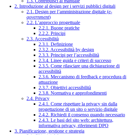
1.3. Contribuisci al manuale
2. Introduzione al design per i servizi pubblici digitali
2.1. Design per l’amministrazione digitale (
e-
government
)
2.2. L’approccio progettuale
2.2.1. Buone pratiche
2.2.2. Principi
2.3. Accessibilità
2.3.1. Definizione
2.3.2. Accessibilità by design
2.3.3. Principi per l’accessibilità
2.3.4. Linee guida e criteri di successo
2.3.5. Come rilasciare una dichiarazione di
accessibilità
2.3.6. Meccanismo di feedback e procedura di
attuazione
2.3.7. Obiettivi accessibilità
2.3.8. Normativa e approfondimenti
2.4. Privacy
2.4.1. Come rispettare la privacy sin dalla
progettazione di un sito o servizio digitale
2.4.2. Richiedi il consenso quando necessario
2.4.3. Le basi del sito web: architettura,
informativa privacy, riferimenti DPO
3. Pianificazione, gestione e strategia