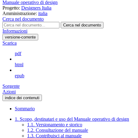
Manuale operativo di design
Progetto:
Designers Italia
Amministrazione:
italia
Cerca nel documento
Cerca nel documento
Informazioni
versione-corrente
Scarica
pdf
html
epub
Sorgente
Azioni
indice dei contenuti
Sommario
1. Scopo, destinatari e uso del Manuale operativo di design
1.1. Versionamento e storico
1.2. Consultazione del manuale
1.3. Contribuisci al manuale