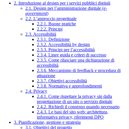
2. Introduzione al design per i servizi pubblici digitali
2.1. Design per l’amministrazione digitale (
e-
government
)
2.2. L’approccio progettuale
2.2.1. Buone pratiche
2.2.2. Principi
2.3. Accessibilità
2.3.1. Definizione
2.3.2. Accessibilità by design
2.3.3. Principi per l’accessibilità
2.3.4. Linee guida e criteri di successo
2.3.5. Come rilasciare una dichiarazione di
accessibilità
2.3.6. Meccanismo di feedback e procedura di
attuazione
2.3.7. Obiettivi accessibilità
2.3.8. Normativa e approfondimenti
2.4. Privacy
2.4.1. Come rispettare la privacy sin dalla
progettazione di un sito o servizio digitale
2.4.2. Richiedi il consenso quando necessario
2.4.3. Le basi del sito web: architettura,
informativa privacy, riferimenti DPO
3. Pianificazione, gestione e strategia
3.1. Obiettivi del progetto