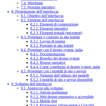
7.4. Wireframe
7.5. Prototipi interattivi
8. Progettazione dell’interfaccia
8.1. Obiettivi dell’interfaccia
8.2. Elementi dell’interfaccia
8.2.1. Elementi di composizione
8.2.2. Elementi interattivi
8.2.3. Elementi testuali (microtesti)
8.3. Progettare e costruire in alta fedeltà
8.3.1. Layout di pagina
8.3.2. Prototipi in alta fedeltà
8.4. Progettare con il design system .italia
8.4.1. Documentazione
8.4.2. Benefici del design system
8.4.3. Risorse operative
8.4.4. Come contribuire al design system .italia
8.5. Progettare con i modelli di sito e servizi
8.5.1. Vantaggi dell’utilizzo dei modelli
8.5.2. I modelli di sito e servizi disponibili
9. Sviluppo dell’interfaccia
9.1. Approccio allo sviluppo
9.1.1. Attività preliminari
9.1.2. Web design responsivo e accessibile
9.1.3. Mobile first
9.1.4. Progressive enhancement e Graceful