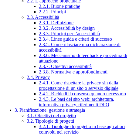
2.2. L’approccio progettuale
2.2.1. Buone pratiche
2.2.2. Principi
2.3. Accessibilità
2.3.1. Definizione
2.3.2. Accessibilità by design
2.3.3. Principi per l’accessibilità
2.3.4. Linee guida e criteri di successo
2.3.5. Come rilasciare una dichiarazione di
accessibilità
2.3.6. Meccanismo di feedback e procedura di
attuazione
2.3.7. Obiettivi accessibilità
2.3.8. Normativa e approfondimenti
2.4. Privacy
2.4.1. Come rispettare la privacy sin dalla
progettazione di un sito o servizio digitale
2.4.2. Richiedi il consenso quando necessario
2.4.3. Le basi del sito web: architettura,
informativa privacy, riferimenti DPO
3. Pianificazione, gestione e strategia
3.1. Obiettivi del progetto
3.2. Tipologie di progetti
3.2.1. Tipologie di progetto in base agli attori
coinvolti nel servizio