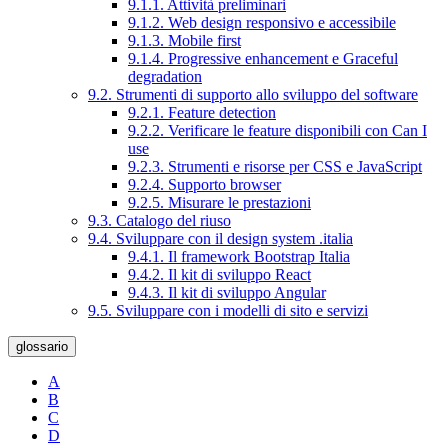
9.1.1. Attività preliminari
9.1.2. Web design responsivo e accessibile
9.1.3. Mobile first
9.1.4. Progressive enhancement e Graceful
degradation
9.2. Strumenti di supporto allo sviluppo del software
9.2.1. Feature detection
9.2.2. Verificare le feature disponibili con Can I
use
9.2.3. Strumenti e risorse per CSS e JavaScript
9.2.4. Supporto browser
9.2.5. Misurare le prestazioni
9.3. Catalogo del riuso
9.4. Sviluppare con il design system .italia
9.4.1. Il framework Bootstrap Italia
9.4.2. Il kit di sviluppo React
9.4.3. Il kit di sviluppo Angular
9.5. Sviluppare con i modelli di sito e servizi
glossario
A
B
C
D