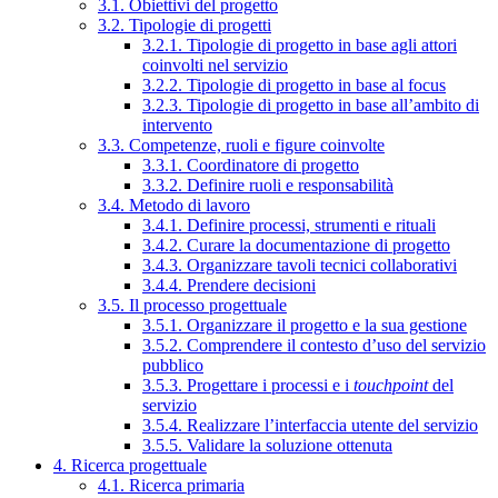
3.1. Obiettivi del progetto
3.2. Tipologie di progetti
3.2.1. Tipologie di progetto in base agli attori
coinvolti nel servizio
3.2.2. Tipologie di progetto in base al focus
3.2.3. Tipologie di progetto in base all’ambito di
intervento
3.3. Competenze, ruoli e figure coinvolte
3.3.1. Coordinatore di progetto
3.3.2. Definire ruoli e responsabilità
3.4. Metodo di lavoro
3.4.1. Definire processi, strumenti e rituali
3.4.2. Curare la documentazione di progetto
3.4.3. Organizzare tavoli tecnici collaborativi
3.4.4. Prendere decisioni
3.5. Il processo progettuale
3.5.1. Organizzare il progetto e la sua gestione
3.5.2. Comprendere il contesto d’uso del servizio
pubblico
3.5.3. Progettare i processi e i
touchpoint
del
servizio
3.5.4. Realizzare l’interfaccia utente del servizio
3.5.5. Validare la soluzione ottenuta
4. Ricerca progettuale
4.1. Ricerca primaria