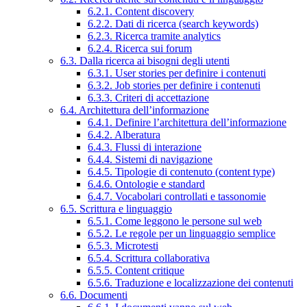
6.2.1. Content discovery
6.2.2. Dati di ricerca (search keywords)
6.2.3. Ricerca tramite analytics
6.2.4. Ricerca sui forum
6.3. Dalla ricerca ai bisogni degli utenti
6.3.1. User stories per definire i contenuti
6.3.2. Job stories per definire i contenuti
6.3.3. Criteri di accettazione
6.4. Architettura dell’informazione
6.4.1. Definire l’architettura dell’informazione
6.4.2. Alberatura
6.4.3. Flussi di interazione
6.4.4. Sistemi di navigazione
6.4.5. Tipologie di contenuto (content type)
6.4.6. Ontologie e standard
6.4.7. Vocabolari controllati e tassonomie
6.5. Scrittura e linguaggio
6.5.1. Come leggono le persone sul web
6.5.2. Le regole per un linguaggio semplice
6.5.3. Microtesti
6.5.4. Scrittura collaborativa
6.5.5. Content critique
6.5.6. Traduzione e localizzazione dei contenuti
6.6. Documenti