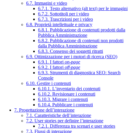
6.7. Immagini e video
6.7.1. Testo alternativo (alt text) per le immagini
6.7.2. Sottotitoli per i video
6.7.3. Trascrizioni per i video
6.8. Proprietà intellettuale e privacy
6.8.1. Pubblicazione di contenuti prodotti dalla
Pubblica Amministrazione
6.8.2. Pubblicazione di contenuti non prodotti
dalla Pubblica Amministrazione
6.8.3. Consenso dei soggetti ritratti
6.9. Ottimizzazione per i motori di ricerca (SEO)
6.9.1. I fattori
on-page
6.9.2. I fattori
off-page
6.9.3. Strumenti di diagnostica SEO: Search
Console
6.10. Gestire i contenuti
6.10.1. L’inventario dei contenuti
6.10.2. Revisionare i contenuti
6.10.3. Migrare i contenuti
6.10.4. Pubblicare i contenuti
7. Progettazione dell’interazione
7.1. Caratteristiche dell’interazione
7.2. User stories per definire l’interazione
7.2.1. Differenza tra scenari e user stories
7.3. Flussi di interazione