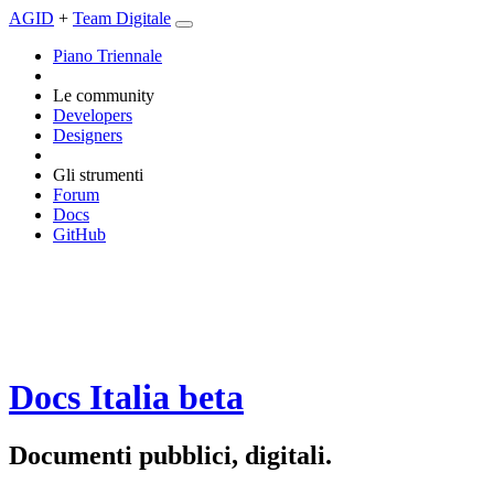
AGID
+
Team Digitale
Piano Triennale
Le community
Developers
Designers
Gli strumenti
Forum
Docs
GitHub
Docs Italia
beta
Documenti pubblici, digitali.