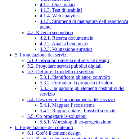
4.1.2. Questionari
4.1.3. Test di usabilità
4.1.4. Web analytics
4.1.5. Strumenti di mappatura dell’esperienza
utente
4.2. Ricerca secondaria
4.2.1. Ricerca documentale
4.2.2. Analisi benchmark
4.2.3. Valutazione euristica
5. Progettazione dei servizi
5.1. Cosa sono i servizi e il service design
5.2. Progettare servizi pubblici digitali
5.3. Definire il modello di servizio
5.3.1. Identificare gli attori coinvolti
5.3.2. Formulare la proposta di valore
5.3.3. Inquadrare gli elementi costitutivi del
servizio
5.4. Descrivere il funzionamento del servizio
5.4.1. Mappare l’ecosistema
5.4.2. Rappresentare i flussi di servizio
5.5. Co-progettare le soluzioni
5.5.1. Workshop di co-progettazione
6. Progettazione dei contenuti
6.1. Cos’è il content design
6.2. Ricerca utente sui contenuti e il linguaggio