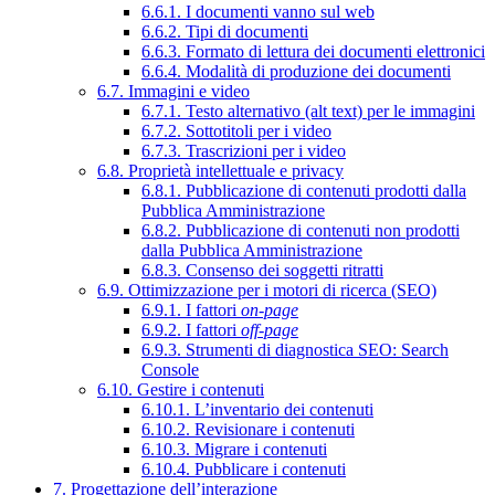
6.6.1. I documenti vanno sul web
6.6.2. Tipi di documenti
6.6.3. Formato di lettura dei documenti elettronici
6.6.4. Modalità di produzione dei documenti
6.7. Immagini e video
6.7.1. Testo alternativo (alt text) per le immagini
6.7.2. Sottotitoli per i video
6.7.3. Trascrizioni per i video
6.8. Proprietà intellettuale e privacy
6.8.1. Pubblicazione di contenuti prodotti dalla
Pubblica Amministrazione
6.8.2. Pubblicazione di contenuti non prodotti
dalla Pubblica Amministrazione
6.8.3. Consenso dei soggetti ritratti
6.9. Ottimizzazione per i motori di ricerca (SEO)
6.9.1. I fattori
on-page
6.9.2. I fattori
off-page
6.9.3. Strumenti di diagnostica SEO: Search
Console
6.10. Gestire i contenuti
6.10.1. L’inventario dei contenuti
6.10.2. Revisionare i contenuti
6.10.3. Migrare i contenuti
6.10.4. Pubblicare i contenuti
7. Progettazione dell’interazione