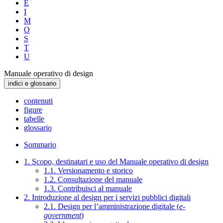
E
I
M
O
S
T
U
Manuale operativo di design
indici e glossario
contenuti
figure
tabelle
glossario
Sommario
1. Scopo, destinatari e uso del Manuale operativo di design
1.1. Versionamento e storico
1.2. Consultazione del manuale
1.3. Contribuisci al manuale
2. Introduzione al design per i servizi pubblici digitali
2.1. Design per l’amministrazione digitale (
e-
government
)