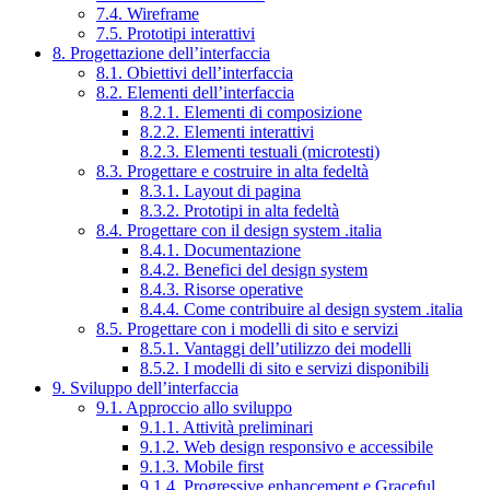
7.4. Wireframe
7.5. Prototipi interattivi
8. Progettazione dell’interfaccia
8.1. Obiettivi dell’interfaccia
8.2. Elementi dell’interfaccia
8.2.1. Elementi di composizione
8.2.2. Elementi interattivi
8.2.3. Elementi testuali (microtesti)
8.3. Progettare e costruire in alta fedeltà
8.3.1. Layout di pagina
8.3.2. Prototipi in alta fedeltà
8.4. Progettare con il design system .italia
8.4.1. Documentazione
8.4.2. Benefici del design system
8.4.3. Risorse operative
8.4.4. Come contribuire al design system .italia
8.5. Progettare con i modelli di sito e servizi
8.5.1. Vantaggi dell’utilizzo dei modelli
8.5.2. I modelli di sito e servizi disponibili
9. Sviluppo dell’interfaccia
9.1. Approccio allo sviluppo
9.1.1. Attività preliminari
9.1.2. Web design responsivo e accessibile
9.1.3. Mobile first
9.1.4. Progressive enhancement e Graceful