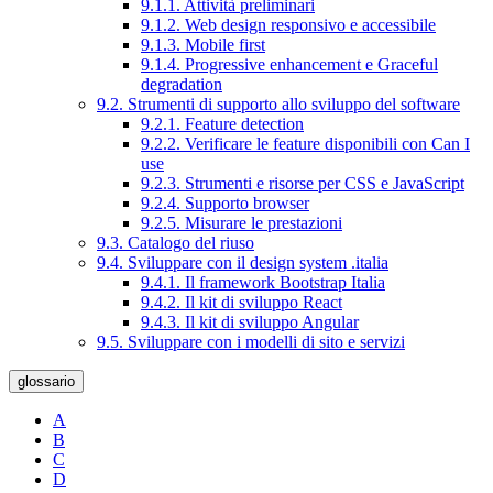
9.1.1. Attività preliminari
9.1.2. Web design responsivo e accessibile
9.1.3. Mobile first
9.1.4. Progressive enhancement e Graceful
degradation
9.2. Strumenti di supporto allo sviluppo del software
9.2.1. Feature detection
9.2.2. Verificare le feature disponibili con Can I
use
9.2.3. Strumenti e risorse per CSS e JavaScript
9.2.4. Supporto browser
9.2.5. Misurare le prestazioni
9.3. Catalogo del riuso
9.4. Sviluppare con il design system .italia
9.4.1. Il framework Bootstrap Italia
9.4.2. Il kit di sviluppo React
9.4.3. Il kit di sviluppo Angular
9.5. Sviluppare con i modelli di sito e servizi
glossario
A
B
C
D