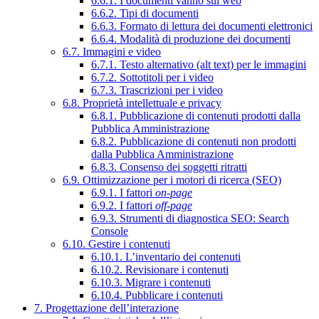
6.6.1. I documenti vanno sul web
6.6.2. Tipi di documenti
6.6.3. Formato di lettura dei documenti elettronici
6.6.4. Modalità di produzione dei documenti
6.7. Immagini e video
6.7.1. Testo alternativo (alt text) per le immagini
6.7.2. Sottotitoli per i video
6.7.3. Trascrizioni per i video
6.8. Proprietà intellettuale e privacy
6.8.1. Pubblicazione di contenuti prodotti dalla
Pubblica Amministrazione
6.8.2. Pubblicazione di contenuti non prodotti
dalla Pubblica Amministrazione
6.8.3. Consenso dei soggetti ritratti
6.9. Ottimizzazione per i motori di ricerca (SEO)
6.9.1. I fattori
on-page
6.9.2. I fattori
off-page
6.9.3. Strumenti di diagnostica SEO: Search
Console
6.10. Gestire i contenuti
6.10.1. L’inventario dei contenuti
6.10.2. Revisionare i contenuti
6.10.3. Migrare i contenuti
6.10.4. Pubblicare i contenuti
7. Progettazione dell’interazione