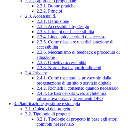
2.2. L’approccio progettuale
2.2.1. Buone pratiche
2.2.2. Principi
2.3. Accessibilità
2.3.1. Definizione
2.3.2. Accessibilità by design
2.3.3. Principi per l’accessibilità
2.3.4. Linee guida e criteri di successo
2.3.5. Come rilasciare una dichiarazione di
accessibilità
2.3.6. Meccanismo di feedback e procedura di
attuazione
2.3.7. Obiettivi accessibilità
2.3.8. Normativa e approfondimenti
2.4. Privacy
2.4.1. Come rispettare la privacy sin dalla
progettazione di un sito o servizio digitale
2.4.2. Richiedi il consenso quando necessario
2.4.3. Le basi del sito web: architettura,
informativa privacy, riferimenti DPO
3. Pianificazione, gestione e strategia
3.1. Obiettivi del progetto
3.2. Tipologie di progetti
3.2.1. Tipologie di progetto in base agli attori
coinvolti nel servizio