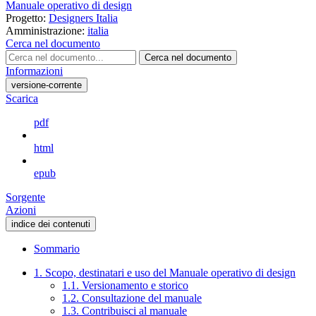
Manuale operativo di design
Progetto:
Designers Italia
Amministrazione:
italia
Cerca nel documento
Cerca nel documento
Informazioni
versione-corrente
Scarica
pdf
html
epub
Sorgente
Azioni
indice dei contenuti
Sommario
1. Scopo, destinatari e uso del Manuale operativo di design
1.1. Versionamento e storico
1.2. Consultazione del manuale
1.3. Contribuisci al manuale