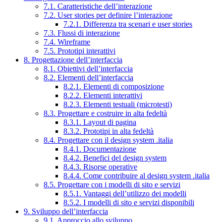
7.1. Caratteristiche dell’interazione
7.2. User stories per definire l’interazione
7.2.1. Differenza tra scenari e user stories
7.3. Flussi di interazione
7.4. Wireframe
7.5. Prototipi interattivi
8. Progettazione dell’interfaccia
8.1. Obiettivi dell’interfaccia
8.2. Elementi dell’interfaccia
8.2.1. Elementi di composizione
8.2.2. Elementi interattivi
8.2.3. Elementi testuali (microtesti)
8.3. Progettare e costruire in alta fedeltà
8.3.1. Layout di pagina
8.3.2. Prototipi in alta fedeltà
8.4. Progettare con il design system .italia
8.4.1. Documentazione
8.4.2. Benefici del design system
8.4.3. Risorse operative
8.4.4. Come contribuire al design system .italia
8.5. Progettare con i modelli di sito e servizi
8.5.1. Vantaggi dell’utilizzo dei modelli
8.5.2. I modelli di sito e servizi disponibili
9. Sviluppo dell’interfaccia
9.1. Approccio allo sviluppo