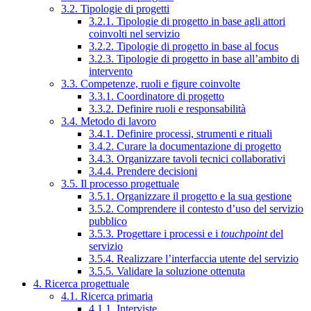
3.2. Tipologie di progetti
3.2.1. Tipologie di progetto in base agli attori
coinvolti nel servizio
3.2.2. Tipologie di progetto in base al focus
3.2.3. Tipologie di progetto in base all’ambito di
intervento
3.3. Competenze, ruoli e figure coinvolte
3.3.1. Coordinatore di progetto
3.3.2. Definire ruoli e responsabilità
3.4. Metodo di lavoro
3.4.1. Definire processi, strumenti e rituali
3.4.2. Curare la documentazione di progetto
3.4.3. Organizzare tavoli tecnici collaborativi
3.4.4. Prendere decisioni
3.5. Il processo progettuale
3.5.1. Organizzare il progetto e la sua gestione
3.5.2. Comprendere il contesto d’uso del servizio
pubblico
3.5.3. Progettare i processi e i
touchpoint
del
servizio
3.5.4. Realizzare l’interfaccia utente del servizio
3.5.5. Validare la soluzione ottenuta
4. Ricerca progettuale
4.1. Ricerca primaria
4.1.1. Interviste