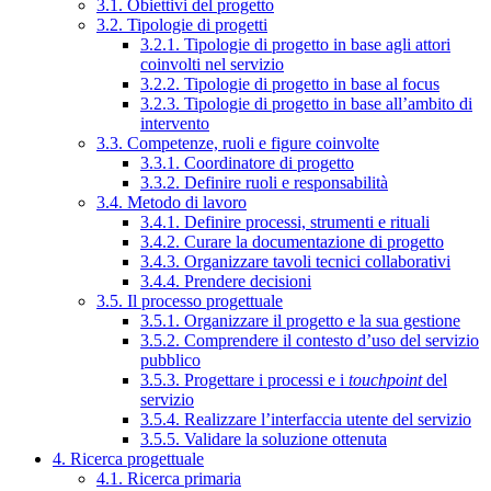
3.1. Obiettivi del progetto
3.2. Tipologie di progetti
3.2.1. Tipologie di progetto in base agli attori
coinvolti nel servizio
3.2.2. Tipologie di progetto in base al focus
3.2.3. Tipologie di progetto in base all’ambito di
intervento
3.3. Competenze, ruoli e figure coinvolte
3.3.1. Coordinatore di progetto
3.3.2. Definire ruoli e responsabilità
3.4. Metodo di lavoro
3.4.1. Definire processi, strumenti e rituali
3.4.2. Curare la documentazione di progetto
3.4.3. Organizzare tavoli tecnici collaborativi
3.4.4. Prendere decisioni
3.5. Il processo progettuale
3.5.1. Organizzare il progetto e la sua gestione
3.5.2. Comprendere il contesto d’uso del servizio
pubblico
3.5.3. Progettare i processi e i
touchpoint
del
servizio
3.5.4. Realizzare l’interfaccia utente del servizio
3.5.5. Validare la soluzione ottenuta
4. Ricerca progettuale
4.1. Ricerca primaria