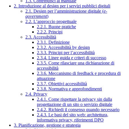
1.3. Contribuisci al manuale
2. Introduzione al design per i servizi pubblici digitali
2.1. Design per l’amministrazione digitale (
e-
government
)
2.2. L’approccio progettuale
2.2.1. Buone pratiche
2.2.2. Principi
2.3. Accessibilità
2.3.1. Definizione
2.3.2. Accessibilità by design
2.3.3. Principi per l’accessibilità
2.3.4. Linee guida e criteri di successo
2.3.5. Come rilasciare una dichiarazione di
accessibilità
2.3.6. Meccanismo di feedback e procedura di
attuazione
2.3.7. Obiettivi accessibilità
2.3.8. Normativa e approfondimenti
2.4. Privacy
2.4.1. Come rispettare la privacy sin dalla
progettazione di un sito o servizio digitale
2.4.2. Richiedi il consenso quando necessario
2.4.3. Le basi del sito web: architettura,
informativa privacy, riferimenti DPO
3. Pianificazione, gestione e strategia