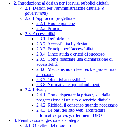
2. Introduzione al design per i servizi pubblici digitali
2.1. Design per l’amministrazione digitale (
e-
government
)
2.2. L’approccio progettuale
2.2.1. Buone pratiche
2.2.2. Principi
2.3. Accessibilità
2.3.1. Definizione
2.3.2. Accessibilità by design
2.3.3. Principi per l’accessibilità
2.3.4. Linee guida e criteri di successo
2.3.5. Come rilasciare una dichiarazione di
accessibilità
2.3.6. Meccanismo di feedback e procedura di
attuazione
2.3.7. Obiettivi accessibilità
2.3.8. Normativa e approfondimenti
2.4. Privacy
2.4.1. Come rispettare la privacy sin dalla
progettazione di un sito o servizio digitale
2.4.2. Richiedi il consenso quando necessario
2.4.3. Le basi del sito web: architettura,
informativa privacy, riferimenti DPO
3. Pianificazione, gestione e strategia
3.1. Obiettivi del progetto