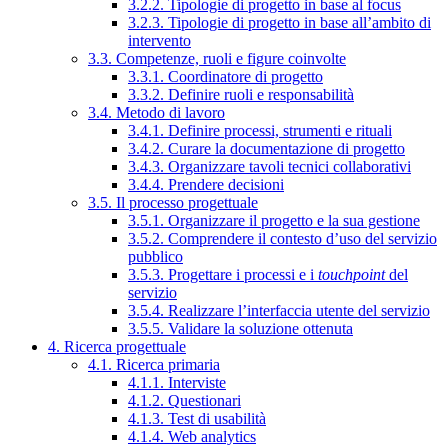
3.2.2. Tipologie di progetto in base al focus
3.2.3. Tipologie di progetto in base all’ambito di
intervento
3.3. Competenze, ruoli e figure coinvolte
3.3.1. Coordinatore di progetto
3.3.2. Definire ruoli e responsabilità
3.4. Metodo di lavoro
3.4.1. Definire processi, strumenti e rituali
3.4.2. Curare la documentazione di progetto
3.4.3. Organizzare tavoli tecnici collaborativi
3.4.4. Prendere decisioni
3.5. Il processo progettuale
3.5.1. Organizzare il progetto e la sua gestione
3.5.2. Comprendere il contesto d’uso del servizio
pubblico
3.5.3. Progettare i processi e i
touchpoint
del
servizio
3.5.4. Realizzare l’interfaccia utente del servizio
3.5.5. Validare la soluzione ottenuta
4. Ricerca progettuale
4.1. Ricerca primaria
4.1.1. Interviste
4.1.2. Questionari
4.1.3. Test di usabilità
4.1.4. Web analytics