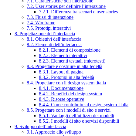
7.1. Caratteristiche dell’interazione
7.2. User stories per definire l’interazione
7.2.1. Differenza tra scenari e user stories
7.3. Flussi di interazione
7.4. Wireframe
7.5. Prototipi interattivi
8. Progettazione dell’interfaccia
8.1. Obiettivi dell’interfaccia
8.2. Elementi dell’interfaccia
8.2.1. Elementi di composizione
8.2.2. Elementi interattivi
8.2.3. Elementi testuali (microtesti)
8.3. Progettare e costruire in alta fedeltà
8.3.1. Layout di pagina
8.3.2. Prototipi in alta fedeltà
8.4. Progettare con il design system .italia
8.4.1. Documentazione
8.4.2. Benefici del design system
8.4.3. Risorse operative
8.4.4. Come contribuire al design system .italia
8.5. Progettare con i modelli di sito e servizi
8.5.1. Vantaggi dell’utilizzo dei modelli
8.5.2. I modelli di sito e servizi disponibili
9. Sviluppo dell’interfaccia
9.1. Approccio allo sviluppo