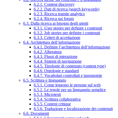
6.2.1. Content discovery
6.2.2. Dati di ricerca (search keywords)
6.2.3. Ricerca tramite analytics
6.2.4. Ricerca sui forum
6.3. Dalla ricerca ai bisogni degli utenti
6.3.1. User stories per definire i contenuti
6.3.2. Job stories per definire i contenuti
6.3.3. Criteri di accettazione
6.4. Architettura dell’informazione
6.4.1. Definire l’architettura dell’informazione
6.4.2. Alberatura
6.4.3. Flussi di interazione
6.4.4. Sistemi di navigazione
6.4.5. Tipologie di contenuto (content type)
6.4.6. Ontologie e standard
6.4.7. Vocabolari controllati e tassonomie
6.5. Scrittura e linguaggio
6.5.1. Come leggono le persone sul web
6.5.2. Le regole per un linguaggio semplice
6.5.3. Microtesti
6.5.4. Scrittura collaborativa
6.5.5. Content critique
6.5.6. Traduzione e localizzazione dei contenuti
6.6. Documenti