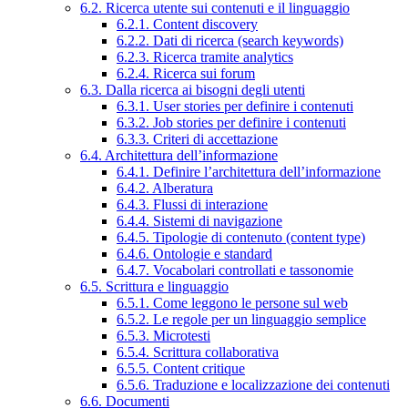
6.2. Ricerca utente sui contenuti e il linguaggio
6.2.1. Content discovery
6.2.2. Dati di ricerca (search keywords)
6.2.3. Ricerca tramite analytics
6.2.4. Ricerca sui forum
6.3. Dalla ricerca ai bisogni degli utenti
6.3.1. User stories per definire i contenuti
6.3.2. Job stories per definire i contenuti
6.3.3. Criteri di accettazione
6.4. Architettura dell’informazione
6.4.1. Definire l’architettura dell’informazione
6.4.2. Alberatura
6.4.3. Flussi di interazione
6.4.4. Sistemi di navigazione
6.4.5. Tipologie di contenuto (content type)
6.4.6. Ontologie e standard
6.4.7. Vocabolari controllati e tassonomie
6.5. Scrittura e linguaggio
6.5.1. Come leggono le persone sul web
6.5.2. Le regole per un linguaggio semplice
6.5.3. Microtesti
6.5.4. Scrittura collaborativa
6.5.5. Content critique
6.5.6. Traduzione e localizzazione dei contenuti
6.6. Documenti