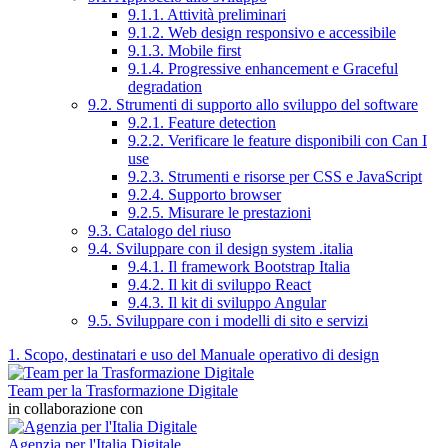
9.1.1. Attività preliminari
9.1.2. Web design responsivo e accessibile
9.1.3. Mobile first
9.1.4. Progressive enhancement e Graceful
degradation
9.2. Strumenti di supporto allo sviluppo del software
9.2.1. Feature detection
9.2.2. Verificare le feature disponibili con Can I
use
9.2.3. Strumenti e risorse per CSS e JavaScript
9.2.4. Supporto browser
9.2.5. Misurare le prestazioni
9.3. Catalogo del riuso
9.4. Sviluppare con il design system .italia
9.4.1. Il framework Bootstrap Italia
9.4.2. Il kit di sviluppo React
9.4.3. Il kit di sviluppo Angular
9.5. Sviluppare con i modelli di sito e servizi
1. Scopo, destinatari e uso del Manuale operativo di design
Team per la Trasformazione Digitale
in collaborazione con
Agenzia per l'Italia Digitale