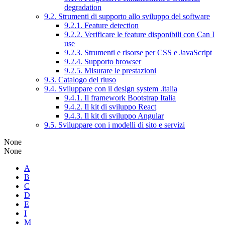
degradation
9.2. Strumenti di supporto allo sviluppo del software
9.2.1. Feature detection
9.2.2. Verificare le feature disponibili con Can I
use
9.2.3. Strumenti e risorse per CSS e JavaScript
9.2.4. Supporto browser
9.2.5. Misurare le prestazioni
9.3. Catalogo del riuso
9.4. Sviluppare con il design system .italia
9.4.1. Il framework Bootstrap Italia
9.4.2. Il kit di sviluppo React
9.4.3. Il kit di sviluppo Angular
9.5. Sviluppare con i modelli di sito e servizi
None
None
A
B
C
D
E
I
M