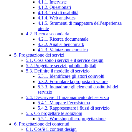
4.1.1. Interviste
4.1.2. Questionari
4.1.3. Test di usabilità
4.1.4. Web analytics
4.1.5. Strumenti di mappatura dell’esperienza
utente
4.2. Ricerca secondaria
4.2.1. Ricerca documentale
4.2.2. Analisi benchmark
4.2.3. Valutazione euristica
5. Progettazione dei servizi
5.1. Cosa sono i servizi e il service design
5.2. Progettare servizi pubblici digitali
5.3. Definire il modello di servizio
5.3.1. Identificare gli attori coinvolti
5.3.2. Formulare la proposta di valore
5.3.3. Inquadrare gli elementi costitutivi del
servizio
5.4. Descrivere il funzionamento del servizio
5.4.1. Mappare l’ecosistema
5.4.2. Rappresentare i flussi di servizio
5.5. Co-progettare le soluzioni
5.5.1. Workshop di co-progettazione
6. Progettazione dei contenuti
6.1. Cos’è il content design