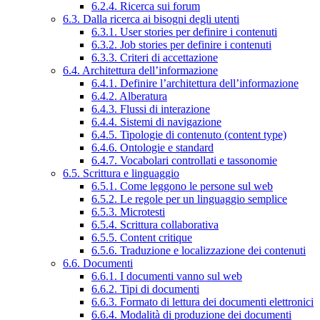
6.2.4. Ricerca sui forum
6.3. Dalla ricerca ai bisogni degli utenti
6.3.1. User stories per definire i contenuti
6.3.2. Job stories per definire i contenuti
6.3.3. Criteri di accettazione
6.4. Architettura dell’informazione
6.4.1. Definire l’architettura dell’informazione
6.4.2. Alberatura
6.4.3. Flussi di interazione
6.4.4. Sistemi di navigazione
6.4.5. Tipologie di contenuto (content type)
6.4.6. Ontologie e standard
6.4.7. Vocabolari controllati e tassonomie
6.5. Scrittura e linguaggio
6.5.1. Come leggono le persone sul web
6.5.2. Le regole per un linguaggio semplice
6.5.3. Microtesti
6.5.4. Scrittura collaborativa
6.5.5. Content critique
6.5.6. Traduzione e localizzazione dei contenuti
6.6. Documenti
6.6.1. I documenti vanno sul web
6.6.2. Tipi di documenti
6.6.3. Formato di lettura dei documenti elettronici
6.6.4. Modalità di produzione dei documenti