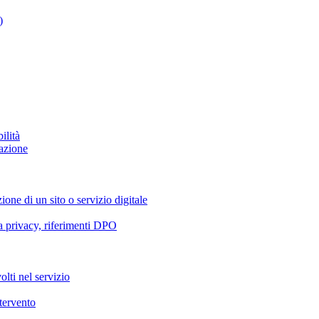
)
ilità
azione
ione di un sito o servizio digitale
va privacy, riferimenti DPO
olti nel servizio
ntervento