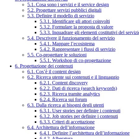
5.1. Cosa sono i servizi e il service design
5.2. Progettare servizi pubblici digitali
5.3. Definire il modello di servizio
5.3.1. Identificare gli attori coinvolti
5.3.2. Formulare la proposta di valore
5.3.3. Inquadrare gli elementi costitutivi del serviz
5.4. Descrivere il funzionamento del servizio
5.4.1. Mappare l’ecosistema
5.4.2. Rappresentare i flussi di servizio
5.5. Co-progettare le soluzioni
5.5.1. Workshop di co-progettazione
6. Progettazione dei contenuti
6.1. Cos’è il content design
6.2. Ricerca utente sui contenuti e il linguaggio
6.2.1. Content discovery
6.2.2. Dati di ricerca (search keywords)
6.2.3. Ricerca tramite analytics
6.2.4. Ricerca sui forum
6.3. Dalla ricerca ai bisogni degli utenti
6.3.1. User stories per definire i contenuti
6.3.2. Job stories per definire i contenuti
6.3.3. Criteri di accettazione
6.4. Architettura dell’informazione
6.4.1. Definire l’architettura dell’informazione
6.4.2. Alberatura