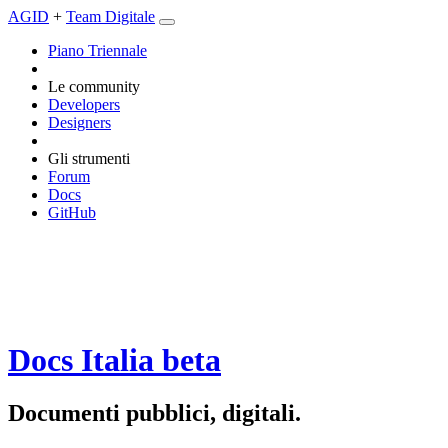
AGID
+
Team Digitale
Piano Triennale
Le community
Developers
Designers
Gli strumenti
Forum
Docs
GitHub
Docs Italia
beta
Documenti pubblici, digitali.