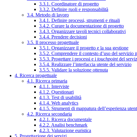
3.3.1. Coordinatore di progetto
3.3.2. Definire ruoli e responsabilità
3.4. Metodo di lavoro
3.4.1. Definire processi, strumenti e rituali
3.4.2. Curare la documentazione di progetto
3.4.3. Organizzare tavoli tecnici collaborativi
3.4.4. Prendere decisioni
3.5. Il processo progettuale
3.5.1. Organizzare il progetto e la sua gestione
3.5.2. Comprendere il contesto d’uso del servizio 
3.5.3. Progettare i processi e i
touchpoint
del servi
3.5.4. Realizzare l’interfaccia utente del servizio
3.5.5. Validare la soluzione ottenuta
4. Ricerca progettuale
4.1. Ricerca primaria
4.1.1. Interviste
4.1.2. Questionari
4.1.3. Test di usabilità
4.1.4. Web analytics
4.1.5. Strumenti di mappatura dell’esperienza uten
4.2. Ricerca secondaria
4.2.1. Ricerca documentale
4.2.2. Analisi benchmark
4.2.3. Valutazione euristica
5. Progettazione dei servizi