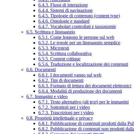
6.4.3. Flussi di interazione
6.4.4. Sistemi di navigazione
6.4.5. Tipologie di contenuto (content type)
6.4.6. Ontologie e standard
6.4.7. Vocabolari controllati e tassonomie
6.5. Scrittura e linguaggio
6.5.1. Come leggono le persone sul web
6.5.2. Le regole per un linguaggio semplice
6.5.3. Microtesti
6.5.4. Scrittura collaborativa
6.5.5. Content critique
6.5.6. Traduzione e localizzazione dei contenuti
6.6. Documenti
6.6.1. I documenti vanno sul web
6.6.2. Tipi di documenti
6.6.3. Formato di lettura dei documenti elettronici
6.6.4. Modalità di produzione dei documenti
6.7. Immagini e video
6.7.1. Testo alternativo (alt text) per le immagini
6.7.2. Sottotitoli per i video
6.7.3. Trascrizioni per i video
6.8. Proprietà intellettuale e privacy
6.8.1. Pubblicazione di contenuti prodotti dalla P
6.8.2. Pubblicazione di contenuti non prodotti dal