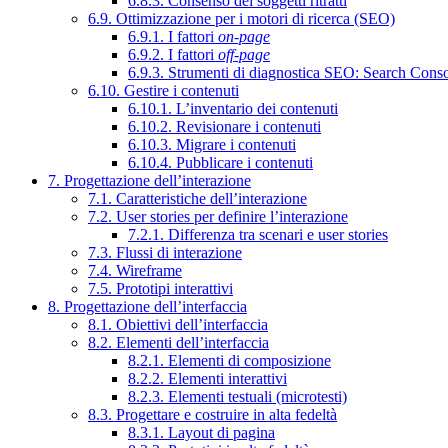
6.8.3. Consenso dei soggetti ritratti
6.9. Ottimizzazione per i motori di ricerca (SEO)
6.9.1. I fattori
on-page
6.9.2. I fattori
off-page
6.9.3. Strumenti di diagnostica SEO: Search Cons
6.10. Gestire i contenuti
6.10.1. L’inventario dei contenuti
6.10.2. Revisionare i contenuti
6.10.3. Migrare i contenuti
6.10.4. Pubblicare i contenuti
7. Progettazione dell’interazione
7.1. Caratteristiche dell’interazione
7.2. User stories per definire l’interazione
7.2.1. Differenza tra scenari e user stories
7.3. Flussi di interazione
7.4. Wireframe
7.5. Prototipi interattivi
8. Progettazione dell’interfaccia
8.1. Obiettivi dell’interfaccia
8.2. Elementi dell’interfaccia
8.2.1. Elementi di composizione
8.2.2. Elementi interattivi
8.2.3. Elementi testuali (microtesti)
8.3. Progettare e costruire in alta fedeltà
8.3.1. Layout di pagina