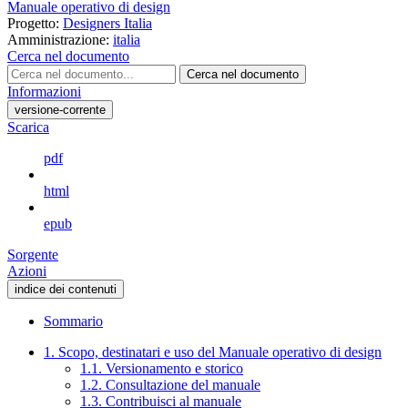
Manuale operativo di design
Progetto:
Designers Italia
Amministrazione:
italia
Cerca nel documento
Cerca nel documento
Informazioni
versione-corrente
Scarica
pdf
html
epub
Sorgente
Azioni
indice dei contenuti
Sommario
1. Scopo, destinatari e uso del Manuale operativo di design
1.1. Versionamento e storico
1.2. Consultazione del manuale
1.3. Contribuisci al manuale