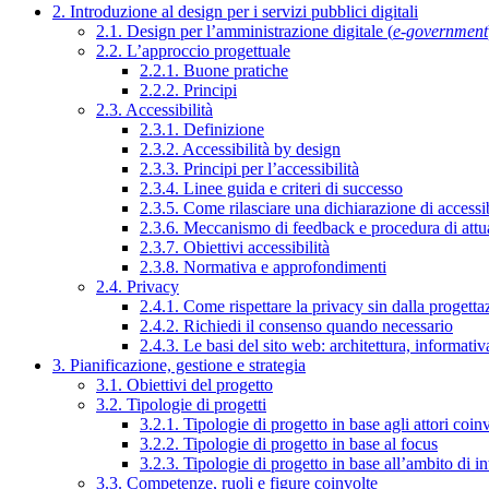
2. Introduzione al design per i servizi pubblici digitali
2.1. Design per l’amministrazione digitale (
e-government
2.2. L’approccio progettuale
2.2.1. Buone pratiche
2.2.2. Principi
2.3. Accessibilità
2.3.1. Definizione
2.3.2. Accessibilità by design
2.3.3. Principi per l’accessibilità
2.3.4. Linee guida e criteri di successo
2.3.5. Come rilasciare una dichiarazione di accessib
2.3.6. Meccanismo di feedback e procedura di attu
2.3.7. Obiettivi accessibilità
2.3.8. Normativa e approfondimenti
2.4. Privacy
2.4.1. Come rispettare la privacy sin dalla progettaz
2.4.2. Richiedi il consenso quando necessario
2.4.3. Le basi del sito web: architettura, informati
3. Pianificazione, gestione e strategia
3.1. Obiettivi del progetto
3.2. Tipologie di progetti
3.2.1. Tipologie di progetto in base agli attori coinv
3.2.2. Tipologie di progetto in base al focus
3.2.3. Tipologie di progetto in base all’ambito di i
3.3. Competenze, ruoli e figure coinvolte