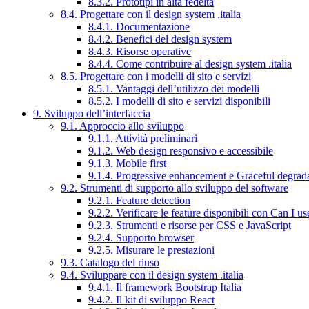
8.3.2. Prototipi in alta fedeltà
8.4. Progettare con il design system .italia
8.4.1. Documentazione
8.4.2. Benefici del design system
8.4.3. Risorse operative
8.4.4. Come contribuire al design system .italia
8.5. Progettare con i modelli di sito e servizi
8.5.1. Vantaggi dell’utilizzo dei modelli
8.5.2. I modelli di sito e servizi disponibili
9. Sviluppo dell’interfaccia
9.1. Approccio allo sviluppo
9.1.1. Attività preliminari
9.1.2. Web design responsivo e accessibile
9.1.3. Mobile first
9.1.4. Progressive enhancement e Graceful degrad
9.2. Strumenti di supporto allo sviluppo del software
9.2.1. Feature detection
9.2.2. Verificare le feature disponibili con Can I us
9.2.3. Strumenti e risorse per CSS e JavaScript
9.2.4. Supporto browser
9.2.5. Misurare le prestazioni
9.3. Catalogo del riuso
9.4. Sviluppare con il design system .italia
9.4.1. Il framework Bootstrap Italia
9.4.2. Il kit di sviluppo React