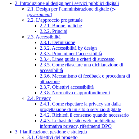
2. Introduzione al design per i servizi pubblici digitali
2.1. Design per l’amministrazione digitale (
e-
government
)
2.2. L’approccio progettuale
2.2.1. Buone pratiche
2.2.2. Principi
2.3. Accessibilità
2.3.1. Definizione
2.3.2. Accessibilità by design
2.3.3. Principi per l’accessibilità
2.3.4. Linee guida e criteri di successo
2.3.5. Come rilasciare una dichiarazione di
accessibilità
2.3.6. Meccanismo di feedback e procedura di
attuazione
2.3.7. Obiettivi accessibilità
2.3.8. Normativa e approfondimenti
2.4. Privacy
2.4.1. Come rispettare la privacy sin dalla
progettazione di un sito o servizio digitale
2.4.2. Richiedi il consenso quando necessario
2.4.3. Le basi del sito web: architettura,
informativa privacy, riferimenti DPO
3. Pianificazione, gestione e strategia
3.1. Obiettivi del progetto