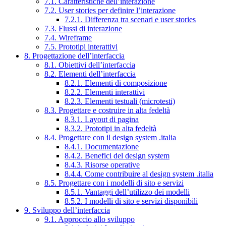
7.1. Caratteristiche dell’interazione
7.2. User stories per definire l’interazione
7.2.1. Differenza tra scenari e user stories
7.3. Flussi di interazione
7.4. Wireframe
7.5. Prototipi interattivi
8. Progettazione dell’interfaccia
8.1. Obiettivi dell’interfaccia
8.2. Elementi dell’interfaccia
8.2.1. Elementi di composizione
8.2.2. Elementi interattivi
8.2.3. Elementi testuali (microtesti)
8.3. Progettare e costruire in alta fedeltà
8.3.1. Layout di pagina
8.3.2. Prototipi in alta fedeltà
8.4. Progettare con il design system .italia
8.4.1. Documentazione
8.4.2. Benefici del design system
8.4.3. Risorse operative
8.4.4. Come contribuire al design system .italia
8.5. Progettare con i modelli di sito e servizi
8.5.1. Vantaggi dell’utilizzo dei modelli
8.5.2. I modelli di sito e servizi disponibili
9. Sviluppo dell’interfaccia
9.1. Approccio allo sviluppo