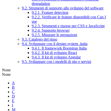
degradation
9.2. Strumenti di supporto allo sviluppo del software
9.2.1. Feature detection
9.2.2. Verificare le feature disponibili con Can I
use
9.2.3. Strumenti e risorse per CSS e JavaScript
9.2.4. Supporto browser
9.2.5. Misurare le prestazioni
9.3. Catalogo del riuso
9.4. Sviluppare con il design system .italia
9.4.1. Il framework Bootstrap Italia
9.4.2. Il kit di sviluppo React
9.4.3. Il kit di sviluppo Angular
9.5. Sviluppare con i modelli di sito e servizi
None
None
A
B
C
D
E
I
M