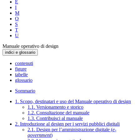
E
I
M
O
S
T
U
Manuale operativo di design
indici e glossario
contenuti
figure
tabelle
glossario
Sommario
1. Scopo, destinatari e uso del Manuale operativo di design
1.1. Versionamento e storico
1.2. Consultazione del manuale
1.3. Contribuisci al manuale
2. Introduzione al design per i servizi pubblici digitali
2.1. Design per l’amministrazione digitale (
e-
government
)