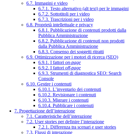
6.7. Immagini e video
6.7.1. Testo alternativo (alt text) per le immagini
6.7.2. Sottotitoli per i video
6.7.3. Trascrizioni per i video
6.8. Proprietà intellettuale e privacy
6.8.1. Pubblicazione di contenuti prodotti dalla
Pubblica Amministrazione
6.8.2. Pubblicazione di contenuti non prodotti
dalla Pubblica Amministrazione
6.8.3. Consenso dei soggetti ritratti
6.9. Ottimizzazione per i motori di ricerca (SEO)
6.9.1. I fattori
on-page
6.9.2. I fattori
off-page
6.9.3. Strumenti di diagnostica SEO: Search
Console
6.10. Gestire i contenuti
6.10.1. L’inventario dei contenuti
6.10.2. Revisionare i contenuti
6.10.3. Migrare i contenuti
6.10.4. Pubblicare i contenuti
7. Progettazione dell’interazione
7.1. Caratteristiche dell’interazione
7.2. User stories per definire l’interazione
7.2.1. Differenza tra scenari e user stories
7.3. Flussi di interazione