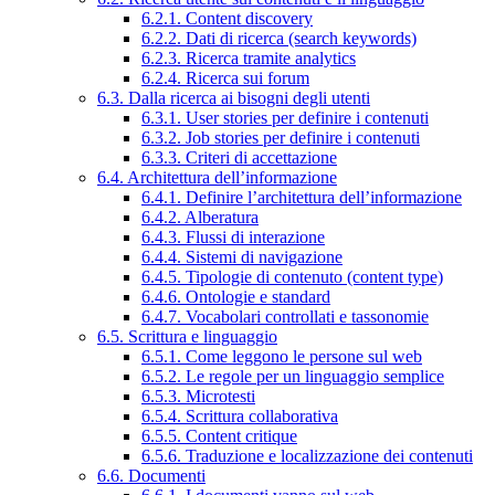
6.2.1. Content discovery
6.2.2. Dati di ricerca (search keywords)
6.2.3. Ricerca tramite analytics
6.2.4. Ricerca sui forum
6.3. Dalla ricerca ai bisogni degli utenti
6.3.1. User stories per definire i contenuti
6.3.2. Job stories per definire i contenuti
6.3.3. Criteri di accettazione
6.4. Architettura dell’informazione
6.4.1. Definire l’architettura dell’informazione
6.4.2. Alberatura
6.4.3. Flussi di interazione
6.4.4. Sistemi di navigazione
6.4.5. Tipologie di contenuto (content type)
6.4.6. Ontologie e standard
6.4.7. Vocabolari controllati e tassonomie
6.5. Scrittura e linguaggio
6.5.1. Come leggono le persone sul web
6.5.2. Le regole per un linguaggio semplice
6.5.3. Microtesti
6.5.4. Scrittura collaborativa
6.5.5. Content critique
6.5.6. Traduzione e localizzazione dei contenuti
6.6. Documenti