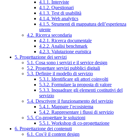
4.1.1. Interviste
4.1.2. Questionari
4.1.3. Test di usabilità
4.1.4. Web analytics
4.1.5. Strumenti di mappatura dell’esperienza
utente
4.2. Ricerca secondaria
4.2.1. Ricerca documentale
4.2.2. Analisi benchmark
4.2.3. Valutazione euristica
5. Progettazione dei servizi
5.1. Cosa sono i servizi e il service design
5.2. Progettare servizi pubblici digitali
5.3. Definire il modello di servizio
5.3.1. Identificare gli attori coinvolti
5.3.2. Formulare la proposta di valore
5.3.3. Inquadrare gli elementi costitutivi del
servizio
5.4. Descrivere il funzionamento del servizio
5.4.1. Mappare l’ecosistema
5.4.2. Rappresentare i flussi di servizio
5.5. Co-progettare le soluzioni
5.5.1. Workshop di co-progettazione
6. Progettazione dei contenuti
6.1. Cos’è il content design