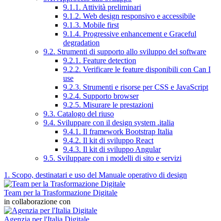
9.1.1. Attività preliminari
9.1.2. Web design responsivo e accessibile
9.1.3. Mobile first
9.1.4. Progressive enhancement e Graceful
degradation
9.2. Strumenti di supporto allo sviluppo del software
9.2.1. Feature detection
9.2.2. Verificare le feature disponibili con Can I
use
9.2.3. Strumenti e risorse per CSS e JavaScript
9.2.4. Supporto browser
9.2.5. Misurare le prestazioni
9.3. Catalogo del riuso
9.4. Sviluppare con il design system .italia
9.4.1. Il framework Bootstrap Italia
9.4.2. Il kit di sviluppo React
9.4.3. Il kit di sviluppo Angular
9.5. Sviluppare con i modelli di sito e servizi
1. Scopo, destinatari e uso del Manuale operativo di design
Team per la Trasformazione Digitale
in collaborazione con
Agenzia per l'Italia Digitale