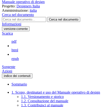
Manuale operativo di design
Progetto:
Designers Italia
Amministrazione:
italia
Cerca nel documento
Cerca nel documento
Informazioni
versione-corrente
Scarica
pdf
html
epub
Sorgente
Azioni
indice dei contenuti
Sommario
1. Scopo, destinatari e uso del Manuale operativo di design
1.1. Versionamento e storico
1.2. Consultazione del manuale
1.3. Contribuisci al manuale