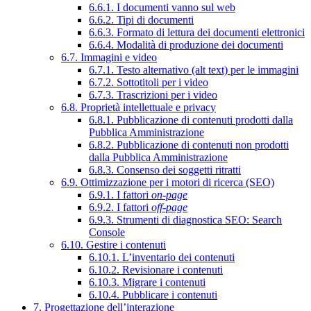
6.6.1. I documenti vanno sul web
6.6.2. Tipi di documenti
6.6.3. Formato di lettura dei documenti elettronici
6.6.4. Modalità di produzione dei documenti
6.7. Immagini e video
6.7.1. Testo alternativo (alt text) per le immagini
6.7.2. Sottotitoli per i video
6.7.3. Trascrizioni per i video
6.8. Proprietà intellettuale e privacy
6.8.1. Pubblicazione di contenuti prodotti dalla
Pubblica Amministrazione
6.8.2. Pubblicazione di contenuti non prodotti
dalla Pubblica Amministrazione
6.8.3. Consenso dei soggetti ritratti
6.9. Ottimizzazione per i motori di ricerca (SEO)
6.9.1. I fattori
on-page
6.9.2. I fattori
off-page
6.9.3. Strumenti di diagnostica SEO: Search
Console
6.10. Gestire i contenuti
6.10.1. L’inventario dei contenuti
6.10.2. Revisionare i contenuti
6.10.3. Migrare i contenuti
6.10.4. Pubblicare i contenuti
7. Progettazione dell’interazione