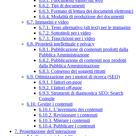
6.6.1. I documenti vanno sul web
6.6.2. Tipi di documenti
6.6.3. Formato di lettura dei documenti elettronici
6.6.4. Modalità di produzione dei documenti
6.7. Immagini e video
6.7.1. Testo alternativo (alt text) per le immagini
6.7.2. Sottotitoli per i video
6.7.3. Trascrizioni per i video
6.8. Proprietà intellettuale e privacy
6.8.1. Pubblicazione di contenuti prodotti dalla
Pubblica Amministrazione
6.8.2. Pubblicazione di contenuti non prodotti
dalla Pubblica Amministrazione
6.8.3. Consenso dei soggetti ritratti
6.9. Ottimizzazione per i motori di ricerca (SEO)
6.9.1. I fattori
on-page
6.9.2. I fattori
off-page
6.9.3. Strumenti di diagnostica SEO: Search
Console
6.10. Gestire i contenuti
6.10.1. L’inventario dei contenuti
6.10.2. Revisionare i contenuti
6.10.3. Migrare i contenuti
6.10.4. Pubblicare i contenuti
7. Progettazione dell’interazione