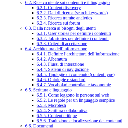
6.2. Ricerca utente sui contenuti e il linguaggio
6.2.1. Content discovery
6.2.2. Dati di ricerca (search keywords)
6.2.3. Ricerca tramite analytics
6.2.4. Ricerca sui forum
6.3. Dalla ricerca ai bisogni degli utenti
6.3.1. User stories per definire i contenuti
6.3.2. Job stories per definire i contenuti
6.3.3. Criteri di accettazione
6.4. Architettura dell’informazione
6.4.1. Definire l’architettura dell’informazione
6.4.2. Alberatura
6.4.3. Flussi di interazione
6.4.4. Sistemi di navigazione
6.4.5. Tipologie di contenuto (content type)
6.4.6. Ontologie e standard
6.4.7. Vocabolari controllati e tassonomie
6.5. Scrittura e linguaggio
6.5.1. Come leggono le persone sul web
6.5.2. Le regole per un linguaggio semplice
6.5.3. Microtesti
6.5.4. Scrittura collaborativa
6.5.5. Content critique
6.5.6. Traduzione e localizzazione dei contenuti
6.6. Documenti