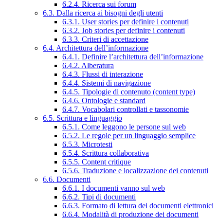
6.2.4. Ricerca sui forum
6.3. Dalla ricerca ai bisogni degli utenti
6.3.1. User stories per definire i contenuti
6.3.2. Job stories per definire i contenuti
6.3.3. Criteri di accettazione
6.4. Architettura dell’informazione
6.4.1. Definire l’architettura dell’informazione
6.4.2. Alberatura
6.4.3. Flussi di interazione
6.4.4. Sistemi di navigazione
6.4.5. Tipologie di contenuto (content type)
6.4.6. Ontologie e standard
6.4.7. Vocabolari controllati e tassonomie
6.5. Scrittura e linguaggio
6.5.1. Come leggono le persone sul web
6.5.2. Le regole per un linguaggio semplice
6.5.3. Microtesti
6.5.4. Scrittura collaborativa
6.5.5. Content critique
6.5.6. Traduzione e localizzazione dei contenuti
6.6. Documenti
6.6.1. I documenti vanno sul web
6.6.2. Tipi di documenti
6.6.3. Formato di lettura dei documenti elettronici
6.6.4. Modalità di produzione dei documenti