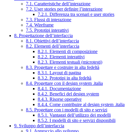
7.1. Caratteristiche dell’interazione
7.2. User stories per definire l’interazione
7.2.1. Differenza tra scenari e user stories
7.3. Flussi di interazione
7.4. Wireframe
7.5. Prototipi interattivi
8. Progettazione dell’interfaccia
8.1. Obiettivi dell’interfaccia
8.2. Elementi dell’interfaccia
8.2.1. Elementi di composizione
8.2.2. Elementi interattivi
8.2.3. Elementi testuali (microtesti)
8.3. Progettare e costruire in alta fedeltà
8.3.1. Layout di pagina
8.3.2. Prototipi in alta fedeltà
8.4. Progettare con il design system .italia
8.4.1. Documentazione
8.4.2. Benefici del design system
8.4.3. Risorse operative
8.4.4. Come contribuire al design system .italia
8.5. Progettare con i modelli di sito e servizi
8.5.1. Vantaggi dell’utilizzo dei modelli
8.5.2. I modelli di sito e servizi disponibili
9. Sviluppo dell’interfaccia
9.1. Approccio allo sviluppo