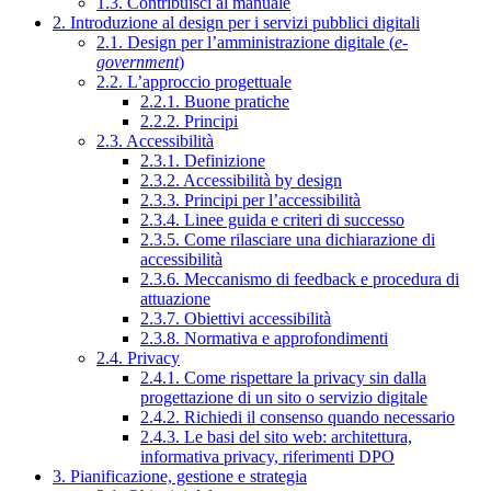
1.3. Contribuisci al manuale
2. Introduzione al design per i servizi pubblici digitali
2.1. Design per l’amministrazione digitale (
e-
government
)
2.2. L’approccio progettuale
2.2.1. Buone pratiche
2.2.2. Principi
2.3. Accessibilità
2.3.1. Definizione
2.3.2. Accessibilità by design
2.3.3. Principi per l’accessibilità
2.3.4. Linee guida e criteri di successo
2.3.5. Come rilasciare una dichiarazione di
accessibilità
2.3.6. Meccanismo di feedback e procedura di
attuazione
2.3.7. Obiettivi accessibilità
2.3.8. Normativa e approfondimenti
2.4. Privacy
2.4.1. Come rispettare la privacy sin dalla
progettazione di un sito o servizio digitale
2.4.2. Richiedi il consenso quando necessario
2.4.3. Le basi del sito web: architettura,
informativa privacy, riferimenti DPO
3. Pianificazione, gestione e strategia