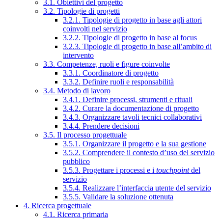
3.1. Obiettivi del progetto
3.2. Tipologie di progetti
3.2.1. Tipologie di progetto in base agli attori
coinvolti nel servizio
3.2.2. Tipologie di progetto in base al focus
3.2.3. Tipologie di progetto in base all’ambito di
intervento
3.3. Competenze, ruoli e figure coinvolte
3.3.1. Coordinatore di progetto
3.3.2. Definire ruoli e responsabilità
3.4. Metodo di lavoro
3.4.1. Definire processi, strumenti e rituali
3.4.2. Curare la documentazione di progetto
3.4.3. Organizzare tavoli tecnici collaborativi
3.4.4. Prendere decisioni
3.5. Il processo progettuale
3.5.1. Organizzare il progetto e la sua gestione
3.5.2. Comprendere il contesto d’uso del servizio
pubblico
3.5.3. Progettare i processi e i
touchpoint
del
servizio
3.5.4. Realizzare l’interfaccia utente del servizio
3.5.5. Validare la soluzione ottenuta
4. Ricerca progettuale
4.1. Ricerca primaria