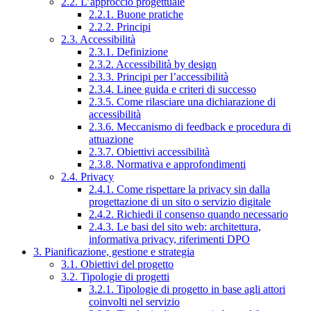
2.2. L’approccio progettuale
2.2.1. Buone pratiche
2.2.2. Principi
2.3. Accessibilità
2.3.1. Definizione
2.3.2. Accessibilità by design
2.3.3. Principi per l’accessibilità
2.3.4. Linee guida e criteri di successo
2.3.5. Come rilasciare una dichiarazione di
accessibilità
2.3.6. Meccanismo di feedback e procedura di
attuazione
2.3.7. Obiettivi accessibilità
2.3.8. Normativa e approfondimenti
2.4. Privacy
2.4.1. Come rispettare la privacy sin dalla
progettazione di un sito o servizio digitale
2.4.2. Richiedi il consenso quando necessario
2.4.3. Le basi del sito web: architettura,
informativa privacy, riferimenti DPO
3. Pianificazione, gestione e strategia
3.1. Obiettivi del progetto
3.2. Tipologie di progetti
3.2.1. Tipologie di progetto in base agli attori
coinvolti nel servizio