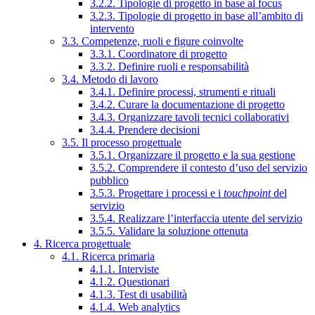
3.2.2. Tipologie di progetto in base al focus
3.2.3. Tipologie di progetto in base all’ambito di
intervento
3.3. Competenze, ruoli e figure coinvolte
3.3.1. Coordinatore di progetto
3.3.2. Definire ruoli e responsabilità
3.4. Metodo di lavoro
3.4.1. Definire processi, strumenti e rituali
3.4.2. Curare la documentazione di progetto
3.4.3. Organizzare tavoli tecnici collaborativi
3.4.4. Prendere decisioni
3.5. Il processo progettuale
3.5.1. Organizzare il progetto e la sua gestione
3.5.2. Comprendere il contesto d’uso del servizio
pubblico
3.5.3. Progettare i processi e i
touchpoint
del
servizio
3.5.4. Realizzare l’interfaccia utente del servizio
3.5.5. Validare la soluzione ottenuta
4. Ricerca progettuale
4.1. Ricerca primaria
4.1.1. Interviste
4.1.2. Questionari
4.1.3. Test di usabilità
4.1.4. Web analytics