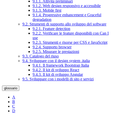
9.1.1. Attività preliminari
9.1.2. Web design responsivo e accessibile
9.1.3. Mobile first
9.1.4. Progressive enhancement e Graceful
degradation
9.2. Strumenti di supporto allo sviluppo del software
9.2.1. Feature detection
9.2.2. Verificare le feature disponibili con Can I
use
9.2.3. Strumenti e risorse per CSS e JavaScript
9.2.4. Supporto browser
9.2.5. Misurare le prestazioni
9.3. Catalogo del riuso
9.4. Sviluppare con il design system .italia
9.4.1. Il framework Bootstrap Italia
9.4.2. Il kit di sviluppo React
9.4.3. Il kit di sviluppo Angular
9.5. Sviluppare con i modelli di sito e servizi
glossario
A
B
C
D