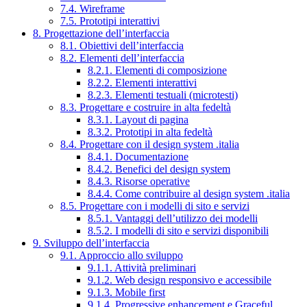
7.4. Wireframe
7.5. Prototipi interattivi
8. Progettazione dell’interfaccia
8.1. Obiettivi dell’interfaccia
8.2. Elementi dell’interfaccia
8.2.1. Elementi di composizione
8.2.2. Elementi interattivi
8.2.3. Elementi testuali (microtesti)
8.3. Progettare e costruire in alta fedeltà
8.3.1. Layout di pagina
8.3.2. Prototipi in alta fedeltà
8.4. Progettare con il design system .italia
8.4.1. Documentazione
8.4.2. Benefici del design system
8.4.3. Risorse operative
8.4.4. Come contribuire al design system .italia
8.5. Progettare con i modelli di sito e servizi
8.5.1. Vantaggi dell’utilizzo dei modelli
8.5.2. I modelli di sito e servizi disponibili
9. Sviluppo dell’interfaccia
9.1. Approccio allo sviluppo
9.1.1. Attività preliminari
9.1.2. Web design responsivo e accessibile
9.1.3. Mobile first
9.1.4. Progressive enhancement e Graceful