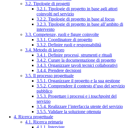
3.2. Tipologie di progetti
3.2.1. Tipologie di progetto in base agli attori
coinvolti nel servizio
3.2.2. Tipologie di progetto in base al focus
3.2.3. Tipologie di progetto in base all’ambito di
intervento
3.3. Competenze, ruoli e figure coinvolte
3.3.1. Coordinatore di progetto
3.3.2. Definire ruoli e responsabilità
3.4. Metodo di lavoro
3.4.1. Definire processi, strumenti e rituali
3.4.2. Curare la documentazione di progetto
3.4.3. Organizzare tavoli tecnici collaborativi
3.4.4. Prendere decisioni
3.5. Il processo progettuale
3.5.1. Organizzare il progetto e la sua gestione
3.5.2. Comprendere il contesto d’uso del servizio
pubblico
3.5.3. Progettare i processi e i
touchpoint
del
servizio
3.5.4. Realizzare l’interfaccia utente del servizio
3.5.5. Validare la soluzione ottenuta
4. Ricerca progettuale
4.1. Ricerca primaria
4.1.1. Interviste