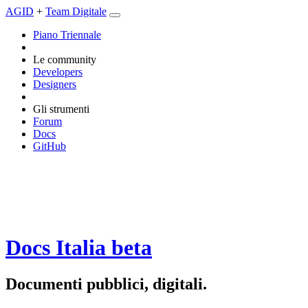
AGID
+
Team Digitale
Piano Triennale
Le community
Developers
Designers
Gli strumenti
Forum
Docs
GitHub
Docs Italia
beta
Documenti pubblici, digitali.