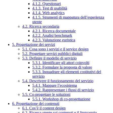
4.1.2. Questionari
4.1.3. Test di usabilità
4.1.4. Web analytics
4.1.5. Strumenti di mappatura dell’esperienza
utente
4.2. Ricerca secondaria
4.2.1. Ricerca documentale
4.2.2. Analisi benchmark
4.2.3. Valutazione euristica
5. Progettazione dei servizi
5.1. Cosa sono i servizi e il service design
5.2. Progettare servizi pubblici digitali
5.3. Definire il modello di servizio
5.3.1. Identificare gli attori coinvolti
5.3.2. Formulare la proposta di valore
5.3.3. Inquadrare gli elementi costitutivi del
servizio
5.4. Descrivere il funzionamento del servizio
5.4.1. Mappare l’ecosistema
5.4.2. Rappresentare i flussi di servizio
5.5. Co-progettare le soluzioni
5.5.1. Workshop di co-progettazione
6. Progettazione dei contenuti
6.1. Cos’è il content design
6.2. Ricerca utente sui contenuti e il linguaggio