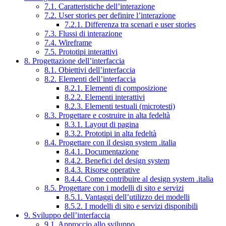
7.1. Caratteristiche dell’interazione
7.2. User stories per definire l’interazione
7.2.1. Differenza tra scenari e user stories
7.3. Flussi di interazione
7.4. Wireframe
7.5. Prototipi interattivi
8. Progettazione dell’interfaccia
8.1. Obiettivi dell’interfaccia
8.2. Elementi dell’interfaccia
8.2.1. Elementi di composizione
8.2.2. Elementi interattivi
8.2.3. Elementi testuali (microtesti)
8.3. Progettare e costruire in alta fedeltà
8.3.1. Layout di pagina
8.3.2. Prototipi in alta fedeltà
8.4. Progettare con il design system .italia
8.4.1. Documentazione
8.4.2. Benefici del design system
8.4.3. Risorse operative
8.4.4. Come contribuire al design system .italia
8.5. Progettare con i modelli di sito e servizi
8.5.1. Vantaggi dell’utilizzo dei modelli
8.5.2. I modelli di sito e servizi disponibili
9. Sviluppo dell’interfaccia
9.1. Approccio allo sviluppo