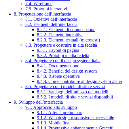
7.4. Wireframe
7.5. Prototipi interattivi
8. Progettazione dell’interfaccia
8.1. Obiettivi dell’interfaccia
8.2. Elementi dell’interfaccia
8.2.1. Elementi di composizione
8.2.2. Elementi interattivi
8.2.3. Elementi testuali (microtesti)
8.3. Progettare e costruire in alta fedeltà
8.3.1. Layout di pagina
8.3.2. Prototipi in alta fedeltà
8.4. Progettare con il design system .italia
8.4.1. Documentazione
8.4.2. Benefici del design system
8.4.3. Risorse operative
8.4.4. Come contribuire al design system .italia
8.5. Progettare con i modelli di sito e servizi
8.5.1. Vantaggi dell’utilizzo dei modelli
8.5.2. I modelli di sito e servizi disponibili
9. Sviluppo dell’interfaccia
9.1. Approccio allo sviluppo
9.1.1. Attività preliminari
9.1.2. Web design responsivo e accessibile
9.1.3. Mobile first
9.1.4. Progressive enhancement e Graceful