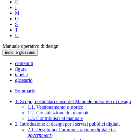
E
I
M
O
S
T
U
Manuale operativo di design
indici e glossario
contenuti
figure
tabelle
glossario
Sommario
1. Scopo, destinatari e uso del Manuale operativo di design
1.1. Versionamento e storico
1.2. Consultazione del manuale
1.3. Contribuisci al manuale
2. Introduzione al design per i servizi pubblici digitali
2.1. Design per l’amministrazione digitale (
e-
government
)