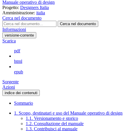
Manuale operativo di design
Progetto:
Designers Italia
Amministrazione:
italia
Cerca nel documento
Cerca nel documento
Informazioni
versione-corrente
Scarica
pdf
html
epub
Sorgente
Azioni
indice dei contenuti
Sommario
1. Scopo, destinatari e uso del Manuale operativo di design
1.1. Versionamento e storico
1.2. Consultazione del manuale
1.3. Contribuisci al manuale