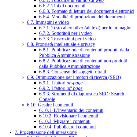
6.6.1. I documenti vanno sul web
6.6.2. Tipi di documenti
6.6.3. Formato di lettura dei documenti elettronici
6.6.4. Modalità di produzione dei documenti
6.7. Immagini e video
6.7.1. Testo alternativo (alt text) per le immagini
6.7.2. Sottotitoli per i video
6.7.3. Trascrizioni per i video
6.8. Proprietà intellettuale e privacy
6.8.1. Pubblicazione di contenuti prodotti dalla
Pubblica Amministrazione
6.8.2. Pubblicazione di contenuti non prodotti
dalla Pubblica Amministrazione
6.8.3. Consenso dei soggetti ritratti
6.9. Ottimizzazione per i motori di ricerca (SEO)
6.9.1. I fattori
on-page
6.9.2. I fattori
off-page
6.9.3. Strumenti di diagnostica SEO: Search
Console
6.10. Gestire i contenuti
6.10.1. L’inventario dei contenuti
6.10.2. Revisionare i contenuti
6.10.3. Migrare i contenuti
6.10.4. Pubblicare i contenuti
7. Progettazione dell’interazione