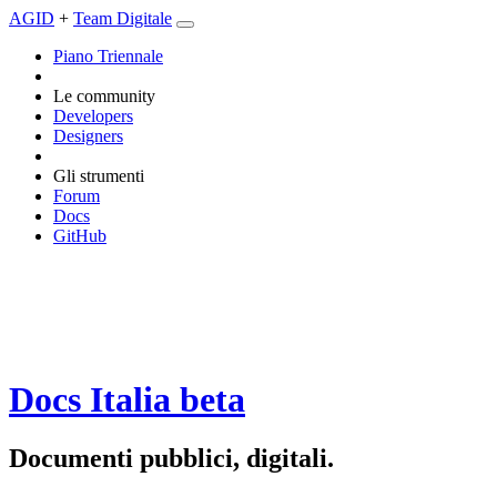
AGID
+
Team Digitale
Piano Triennale
Le community
Developers
Designers
Gli strumenti
Forum
Docs
GitHub
Docs Italia
beta
Documenti pubblici, digitali.