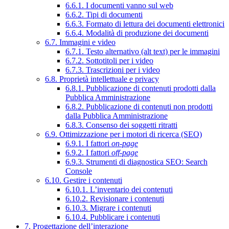
6.6.1. I documenti vanno sul web
6.6.2. Tipi di documenti
6.6.3. Formato di lettura dei documenti elettronici
6.6.4. Modalità di produzione dei documenti
6.7. Immagini e video
6.7.1. Testo alternativo (alt text) per le immagini
6.7.2. Sottotitoli per i video
6.7.3. Trascrizioni per i video
6.8. Proprietà intellettuale e privacy
6.8.1. Pubblicazione di contenuti prodotti dalla
Pubblica Amministrazione
6.8.2. Pubblicazione di contenuti non prodotti
dalla Pubblica Amministrazione
6.8.3. Consenso dei soggetti ritratti
6.9. Ottimizzazione per i motori di ricerca (SEO)
6.9.1. I fattori
on-page
6.9.2. I fattori
off-page
6.9.3. Strumenti di diagnostica SEO: Search
Console
6.10. Gestire i contenuti
6.10.1. L’inventario dei contenuti
6.10.2. Revisionare i contenuti
6.10.3. Migrare i contenuti
6.10.4. Pubblicare i contenuti
7. Progettazione dell’interazione