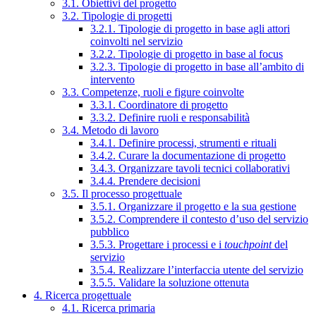
3.1. Obiettivi del progetto
3.2. Tipologie di progetti
3.2.1. Tipologie di progetto in base agli attori
coinvolti nel servizio
3.2.2. Tipologie di progetto in base al focus
3.2.3. Tipologie di progetto in base all’ambito di
intervento
3.3. Competenze, ruoli e figure coinvolte
3.3.1. Coordinatore di progetto
3.3.2. Definire ruoli e responsabilità
3.4. Metodo di lavoro
3.4.1. Definire processi, strumenti e rituali
3.4.2. Curare la documentazione di progetto
3.4.3. Organizzare tavoli tecnici collaborativi
3.4.4. Prendere decisioni
3.5. Il processo progettuale
3.5.1. Organizzare il progetto e la sua gestione
3.5.2. Comprendere il contesto d’uso del servizio
pubblico
3.5.3. Progettare i processi e i
touchpoint
del
servizio
3.5.4. Realizzare l’interfaccia utente del servizio
3.5.5. Validare la soluzione ottenuta
4. Ricerca progettuale
4.1. Ricerca primaria