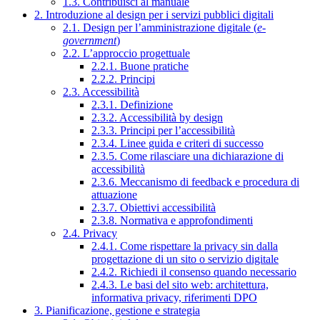
1.3. Contribuisci al manuale
2. Introduzione al design per i servizi pubblici digitali
2.1. Design per l’amministrazione digitale (
e-
government
)
2.2. L’approccio progettuale
2.2.1. Buone pratiche
2.2.2. Principi
2.3. Accessibilità
2.3.1. Definizione
2.3.2. Accessibilità by design
2.3.3. Principi per l’accessibilità
2.3.4. Linee guida e criteri di successo
2.3.5. Come rilasciare una dichiarazione di
accessibilità
2.3.6. Meccanismo di feedback e procedura di
attuazione
2.3.7. Obiettivi accessibilità
2.3.8. Normativa e approfondimenti
2.4. Privacy
2.4.1. Come rispettare la privacy sin dalla
progettazione di un sito o servizio digitale
2.4.2. Richiedi il consenso quando necessario
2.4.3. Le basi del sito web: architettura,
informativa privacy, riferimenti DPO
3. Pianificazione, gestione e strategia