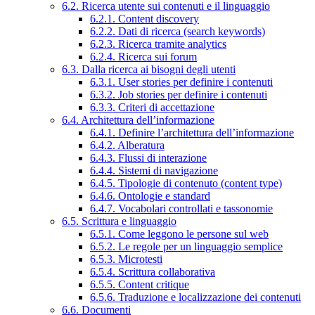
6.2. Ricerca utente sui contenuti e il linguaggio
6.2.1. Content discovery
6.2.2. Dati di ricerca (search keywords)
6.2.3. Ricerca tramite analytics
6.2.4. Ricerca sui forum
6.3. Dalla ricerca ai bisogni degli utenti
6.3.1. User stories per definire i contenuti
6.3.2. Job stories per definire i contenuti
6.3.3. Criteri di accettazione
6.4. Architettura dell’informazione
6.4.1. Definire l’architettura dell’informazione
6.4.2. Alberatura
6.4.3. Flussi di interazione
6.4.4. Sistemi di navigazione
6.4.5. Tipologie di contenuto (content type)
6.4.6. Ontologie e standard
6.4.7. Vocabolari controllati e tassonomie
6.5. Scrittura e linguaggio
6.5.1. Come leggono le persone sul web
6.5.2. Le regole per un linguaggio semplice
6.5.3. Microtesti
6.5.4. Scrittura collaborativa
6.5.5. Content critique
6.5.6. Traduzione e localizzazione dei contenuti
6.6. Documenti