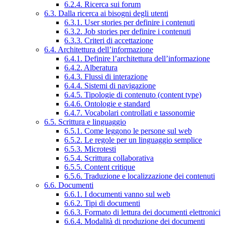
6.2.4. Ricerca sui forum
6.3. Dalla ricerca ai bisogni degli utenti
6.3.1. User stories per definire i contenuti
6.3.2. Job stories per definire i contenuti
6.3.3. Criteri di accettazione
6.4. Architettura dell’informazione
6.4.1. Definire l’architettura dell’informazione
6.4.2. Alberatura
6.4.3. Flussi di interazione
6.4.4. Sistemi di navigazione
6.4.5. Tipologie di contenuto (content type)
6.4.6. Ontologie e standard
6.4.7. Vocabolari controllati e tassonomie
6.5. Scrittura e linguaggio
6.5.1. Come leggono le persone sul web
6.5.2. Le regole per un linguaggio semplice
6.5.3. Microtesti
6.5.4. Scrittura collaborativa
6.5.5. Content critique
6.5.6. Traduzione e localizzazione dei contenuti
6.6. Documenti
6.6.1. I documenti vanno sul web
6.6.2. Tipi di documenti
6.6.3. Formato di lettura dei documenti elettronici
6.6.4. Modalità di produzione dei documenti