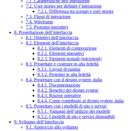
7.1. Caratteristiche dell’interazione
7.2. User stories per definire l’interazione
7.2.1. Differenza tra scenari e user stories
7.3. Flussi di interazione
7.4. Wireframe
7.5. Prototipi interattivi
8. Progettazione dell’interfaccia
8.1. Obiettivi dell’interfaccia
8.2. Elementi dell’interfaccia
8.2.1. Elementi di composizione
8.2.2. Elementi interattivi
8.2.3. Elementi testuali (microtesti)
8.3. Progettare e costruire in alta fedeltà
8.3.1. Layout di pagina
8.3.2. Prototipi in alta fedeltà
8.4. Progettare con il design system .italia
8.4.1. Documentazione
8.4.2. Benefici del design system
8.4.3. Risorse operative
8.4.4. Come contribuire al design system .italia
8.5. Progettare con i modelli di sito e servizi
8.5.1. Vantaggi dell’utilizzo dei modelli
8.5.2. I modelli di sito e servizi disponibili
9. Sviluppo dell’interfaccia
9.1. Approccio allo sviluppo