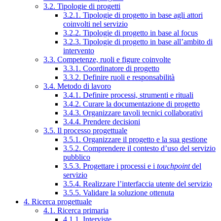
3.2. Tipologie di progetti
3.2.1. Tipologie di progetto in base agli attori
coinvolti nel servizio
3.2.2. Tipologie di progetto in base al focus
3.2.3. Tipologie di progetto in base all’ambito di
intervento
3.3. Competenze, ruoli e figure coinvolte
3.3.1. Coordinatore di progetto
3.3.2. Definire ruoli e responsabilità
3.4. Metodo di lavoro
3.4.1. Definire processi, strumenti e rituali
3.4.2. Curare la documentazione di progetto
3.4.3. Organizzare tavoli tecnici collaborativi
3.4.4. Prendere decisioni
3.5. Il processo progettuale
3.5.1. Organizzare il progetto e la sua gestione
3.5.2. Comprendere il contesto d’uso del servizio
pubblico
3.5.3. Progettare i processi e i
touchpoint
del
servizio
3.5.4. Realizzare l’interfaccia utente del servizio
3.5.5. Validare la soluzione ottenuta
4. Ricerca progettuale
4.1. Ricerca primaria
4.1.1. Interviste