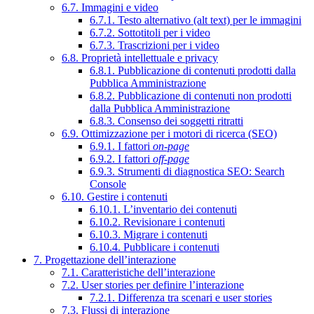
6.7. Immagini e video
6.7.1. Testo alternativo (alt text) per le immagini
6.7.2. Sottotitoli per i video
6.7.3. Trascrizioni per i video
6.8. Proprietà intellettuale e privacy
6.8.1. Pubblicazione di contenuti prodotti dalla
Pubblica Amministrazione
6.8.2. Pubblicazione di contenuti non prodotti
dalla Pubblica Amministrazione
6.8.3. Consenso dei soggetti ritratti
6.9. Ottimizzazione per i motori di ricerca (SEO)
6.9.1. I fattori
on-page
6.9.2. I fattori
off-page
6.9.3. Strumenti di diagnostica SEO: Search
Console
6.10. Gestire i contenuti
6.10.1. L’inventario dei contenuti
6.10.2. Revisionare i contenuti
6.10.3. Migrare i contenuti
6.10.4. Pubblicare i contenuti
7. Progettazione dell’interazione
7.1. Caratteristiche dell’interazione
7.2. User stories per definire l’interazione
7.2.1. Differenza tra scenari e user stories
7.3. Flussi di interazione