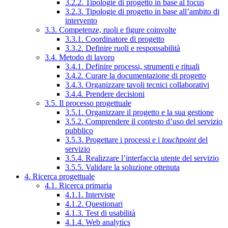
3.2.2. Tipologie di progetto in base al focus
3.2.3. Tipologie di progetto in base all’ambito di
intervento
3.3. Competenze, ruoli e figure coinvolte
3.3.1. Coordinatore di progetto
3.3.2. Definire ruoli e responsabilità
3.4. Metodo di lavoro
3.4.1. Definire processi, strumenti e rituali
3.4.2. Curare la documentazione di progetto
3.4.3. Organizzare tavoli tecnici collaborativi
3.4.4. Prendere decisioni
3.5. Il processo progettuale
3.5.1. Organizzare il progetto e la sua gestione
3.5.2. Comprendere il contesto d’uso del servizio
pubblico
3.5.3. Progettare i processi e i
touchpoint
del
servizio
3.5.4. Realizzare l’interfaccia utente del servizio
3.5.5. Validare la soluzione ottenuta
4. Ricerca progettuale
4.1. Ricerca primaria
4.1.1. Interviste
4.1.2. Questionari
4.1.3. Test di usabilità
4.1.4. Web analytics