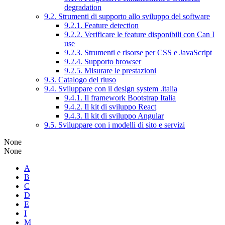
degradation
9.2. Strumenti di supporto allo sviluppo del software
9.2.1. Feature detection
9.2.2. Verificare le feature disponibili con Can I
use
9.2.3. Strumenti e risorse per CSS e JavaScript
9.2.4. Supporto browser
9.2.5. Misurare le prestazioni
9.3. Catalogo del riuso
9.4. Sviluppare con il design system .italia
9.4.1. Il framework Bootstrap Italia
9.4.2. Il kit di sviluppo React
9.4.3. Il kit di sviluppo Angular
9.5. Sviluppare con i modelli di sito e servizi
None
None
A
B
C
D
E
I
M