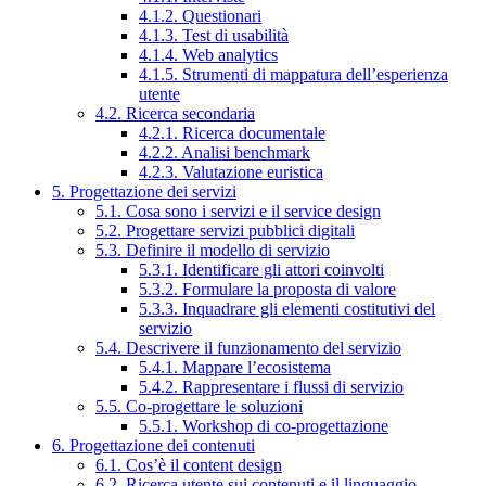
4.1.2. Questionari
4.1.3. Test di usabilità
4.1.4. Web analytics
4.1.5. Strumenti di mappatura dell’esperienza
utente
4.2. Ricerca secondaria
4.2.1. Ricerca documentale
4.2.2. Analisi benchmark
4.2.3. Valutazione euristica
5. Progettazione dei servizi
5.1. Cosa sono i servizi e il service design
5.2. Progettare servizi pubblici digitali
5.3. Definire il modello di servizio
5.3.1. Identificare gli attori coinvolti
5.3.2. Formulare la proposta di valore
5.3.3. Inquadrare gli elementi costitutivi del
servizio
5.4. Descrivere il funzionamento del servizio
5.4.1. Mappare l’ecosistema
5.4.2. Rappresentare i flussi di servizio
5.5. Co-progettare le soluzioni
5.5.1. Workshop di co-progettazione
6. Progettazione dei contenuti
6.1. Cos’è il content design
6.2. Ricerca utente sui contenuti e il linguaggio