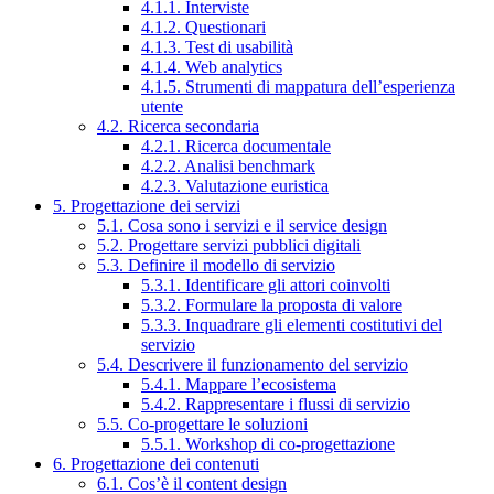
4.1.1. Interviste
4.1.2. Questionari
4.1.3. Test di usabilità
4.1.4. Web analytics
4.1.5. Strumenti di mappatura dell’esperienza
utente
4.2. Ricerca secondaria
4.2.1. Ricerca documentale
4.2.2. Analisi benchmark
4.2.3. Valutazione euristica
5. Progettazione dei servizi
5.1. Cosa sono i servizi e il service design
5.2. Progettare servizi pubblici digitali
5.3. Definire il modello di servizio
5.3.1. Identificare gli attori coinvolti
5.3.2. Formulare la proposta di valore
5.3.3. Inquadrare gli elementi costitutivi del
servizio
5.4. Descrivere il funzionamento del servizio
5.4.1. Mappare l’ecosistema
5.4.2. Rappresentare i flussi di servizio
5.5. Co-progettare le soluzioni
5.5.1. Workshop di co-progettazione
6. Progettazione dei contenuti
6.1. Cos’è il content design