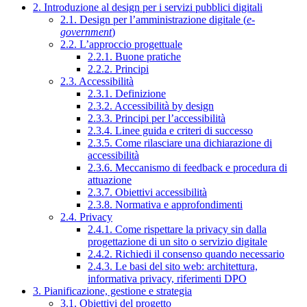
2. Introduzione al design per i servizi pubblici digitali
2.1. Design per l’amministrazione digitale (
e-
government
)
2.2. L’approccio progettuale
2.2.1. Buone pratiche
2.2.2. Principi
2.3. Accessibilità
2.3.1. Definizione
2.3.2. Accessibilità by design
2.3.3. Principi per l’accessibilità
2.3.4. Linee guida e criteri di successo
2.3.5. Come rilasciare una dichiarazione di
accessibilità
2.3.6. Meccanismo di feedback e procedura di
attuazione
2.3.7. Obiettivi accessibilità
2.3.8. Normativa e approfondimenti
2.4. Privacy
2.4.1. Come rispettare la privacy sin dalla
progettazione di un sito o servizio digitale
2.4.2. Richiedi il consenso quando necessario
2.4.3. Le basi del sito web: architettura,
informativa privacy, riferimenti DPO
3. Pianificazione, gestione e strategia
3.1. Obiettivi del progetto