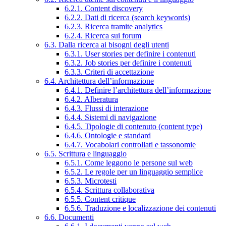
6.2.1. Content discovery
6.2.2. Dati di ricerca (search keywords)
6.2.3. Ricerca tramite analytics
6.2.4. Ricerca sui forum
6.3. Dalla ricerca ai bisogni degli utenti
6.3.1. User stories per definire i contenuti
6.3.2. Job stories per definire i contenuti
6.3.3. Criteri di accettazione
6.4. Architettura dell’informazione
6.4.1. Definire l’architettura dell’informazione
6.4.2. Alberatura
6.4.3. Flussi di interazione
6.4.4. Sistemi di navigazione
6.4.5. Tipologie di contenuto (content type)
6.4.6. Ontologie e standard
6.4.7. Vocabolari controllati e tassonomie
6.5. Scrittura e linguaggio
6.5.1. Come leggono le persone sul web
6.5.2. Le regole per un linguaggio semplice
6.5.3. Microtesti
6.5.4. Scrittura collaborativa
6.5.5. Content critique
6.5.6. Traduzione e localizzazione dei contenuti
6.6. Documenti