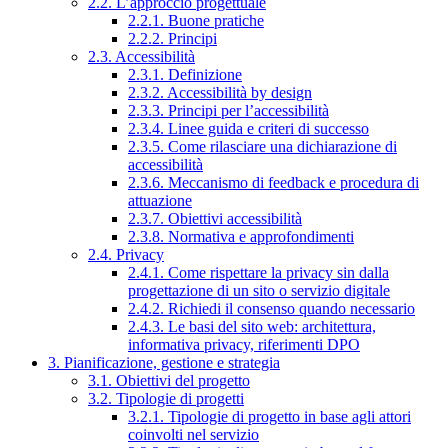
2.2. L’approccio progettuale
2.2.1. Buone pratiche
2.2.2. Principi
2.3. Accessibilità
2.3.1. Definizione
2.3.2. Accessibilità by design
2.3.3. Principi per l’accessibilità
2.3.4. Linee guida e criteri di successo
2.3.5. Come rilasciare una dichiarazione di
accessibilità
2.3.6. Meccanismo di feedback e procedura di
attuazione
2.3.7. Obiettivi accessibilità
2.3.8. Normativa e approfondimenti
2.4. Privacy
2.4.1. Come rispettare la privacy sin dalla
progettazione di un sito o servizio digitale
2.4.2. Richiedi il consenso quando necessario
2.4.3. Le basi del sito web: architettura,
informativa privacy, riferimenti DPO
3. Pianificazione, gestione e strategia
3.1. Obiettivi del progetto
3.2. Tipologie di progetti
3.2.1. Tipologie di progetto in base agli attori
coinvolti nel servizio