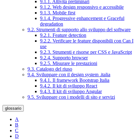
9.1.1. Attività preliminari
9.1.2. Web design responsivo e accessibile
9.1.3. Mobile first
9.1.4. Progressive enhancement e Graceful
degradation
9.2. Strumenti di supporto allo sviluppo del software
9.2.1. Feature detection
9.2.2. Verificare le feature disponibili con Can I
use
9.2.3. Strumenti e risorse per CSS e JavaScript
9.2.4. Supporto browser
9.2.5. Misurare le prestazioni
9.3. Catalogo del riuso
9.4. Sviluppare con il design system .italia
9.4.1. Il framework Bootstrap Italia
9.4.2. Il kit di sviluppo React
9.4.3. Il kit di sviluppo Angular
9.5. Sviluppare con i modelli di sito e servizi
glossario
A
B
C
D