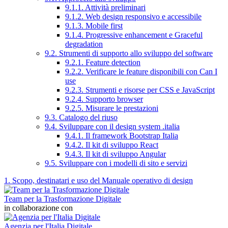
9.1.1. Attività preliminari
9.1.2. Web design responsivo e accessibile
9.1.3. Mobile first
9.1.4. Progressive enhancement e Graceful
degradation
9.2. Strumenti di supporto allo sviluppo del software
9.2.1. Feature detection
9.2.2. Verificare le feature disponibili con Can I
use
9.2.3. Strumenti e risorse per CSS e JavaScript
9.2.4. Supporto browser
9.2.5. Misurare le prestazioni
9.3. Catalogo del riuso
9.4. Sviluppare con il design system .italia
9.4.1. Il framework Bootstrap Italia
9.4.2. Il kit di sviluppo React
9.4.3. Il kit di sviluppo Angular
9.5. Sviluppare con i modelli di sito e servizi
1. Scopo, destinatari e uso del Manuale operativo di design
Team per la Trasformazione Digitale
in collaborazione con
Agenzia per l'Italia Digitale