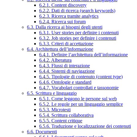
6.2.1. Content discovery
6.2.2. Dati di ricerca (search keywords)
6.2.3. Ricerca tramite analytics
6.2.4. Ricerca sui forum
6.3. Dalla ricerca ai bisogni degli utenti
6.3.1. User stories per definire i contenuti
6.3.2. Job stories per definire i contenuti
6.3.3. Criteri di accettazione
6.4. Architettura dell’informazione
6.4.1. Definire l’architettura dell’informazione
6.4.2. Alberatura
6.4.3. Flussi di interazione
6.4.4. Sistemi di navigazione
6.4.5. Tipologie di contenuto (content type)
6.4.6. Ontologie e standard
6.4.7. Vocabolari controllati e tassonomie
6.5. Scrittura e linguaggio
6.5.1. Come leggono le persone sul web
6.5.2. Le regole per un linguaggio semplice
6.5.3. Microtesti
6.5.4. Scrittura collaborativa
6.5.5. Content critique
6.5.6. Traduzione e localizzazione dei contenuti
6.6. Documenti