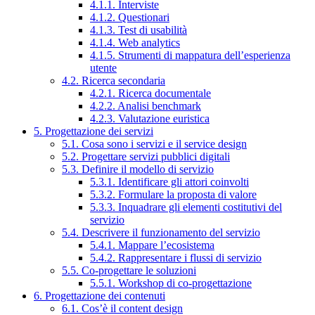
4.1.1. Interviste
4.1.2. Questionari
4.1.3. Test di usabilità
4.1.4. Web analytics
4.1.5. Strumenti di mappatura dell’esperienza
utente
4.2. Ricerca secondaria
4.2.1. Ricerca documentale
4.2.2. Analisi benchmark
4.2.3. Valutazione euristica
5. Progettazione dei servizi
5.1. Cosa sono i servizi e il service design
5.2. Progettare servizi pubblici digitali
5.3. Definire il modello di servizio
5.3.1. Identificare gli attori coinvolti
5.3.2. Formulare la proposta di valore
5.3.3. Inquadrare gli elementi costitutivi del
servizio
5.4. Descrivere il funzionamento del servizio
5.4.1. Mappare l’ecosistema
5.4.2. Rappresentare i flussi di servizio
5.5. Co-progettare le soluzioni
5.5.1. Workshop di co-progettazione
6. Progettazione dei contenuti
6.1. Cos’è il content design