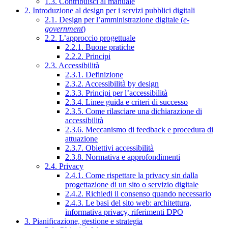
1.3. Contribuisci al manuale
2. Introduzione al design per i servizi pubblici digitali
2.1. Design per l’amministrazione digitale (
e-
government
)
2.2. L’approccio progettuale
2.2.1. Buone pratiche
2.2.2. Principi
2.3. Accessibilità
2.3.1. Definizione
2.3.2. Accessibilità by design
2.3.3. Principi per l’accessibilità
2.3.4. Linee guida e criteri di successo
2.3.5. Come rilasciare una dichiarazione di
accessibilità
2.3.6. Meccanismo di feedback e procedura di
attuazione
2.3.7. Obiettivi accessibilità
2.3.8. Normativa e approfondimenti
2.4. Privacy
2.4.1. Come rispettare la privacy sin dalla
progettazione di un sito o servizio digitale
2.4.2. Richiedi il consenso quando necessario
2.4.3. Le basi del sito web: architettura,
informativa privacy, riferimenti DPO
3. Pianificazione, gestione e strategia