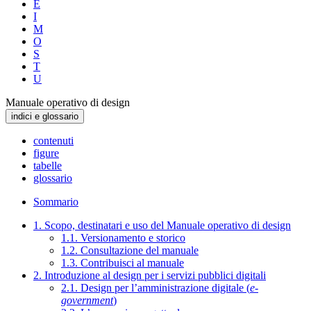
E
I
M
O
S
T
U
Manuale operativo di design
indici e glossario
contenuti
figure
tabelle
glossario
Sommario
1. Scopo, destinatari e uso del Manuale operativo di design
1.1. Versionamento e storico
1.2. Consultazione del manuale
1.3. Contribuisci al manuale
2. Introduzione al design per i servizi pubblici digitali
2.1. Design per l’amministrazione digitale (
e-
government
)