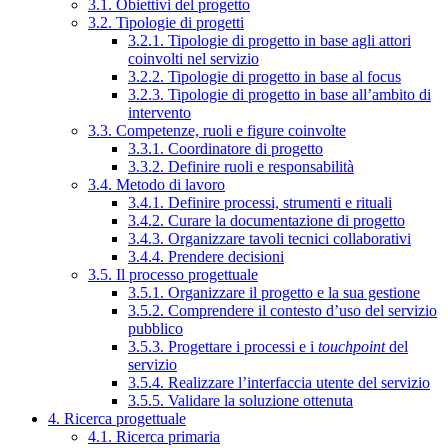
3.1. Obiettivi del progetto
3.2. Tipologie di progetti
3.2.1. Tipologie di progetto in base agli attori
coinvolti nel servizio
3.2.2. Tipologie di progetto in base al focus
3.2.3. Tipologie di progetto in base all’ambito di
intervento
3.3. Competenze, ruoli e figure coinvolte
3.3.1. Coordinatore di progetto
3.3.2. Definire ruoli e responsabilità
3.4. Metodo di lavoro
3.4.1. Definire processi, strumenti e rituali
3.4.2. Curare la documentazione di progetto
3.4.3. Organizzare tavoli tecnici collaborativi
3.4.4. Prendere decisioni
3.5. Il processo progettuale
3.5.1. Organizzare il progetto e la sua gestione
3.5.2. Comprendere il contesto d’uso del servizio
pubblico
3.5.3. Progettare i processi e i
touchpoint
del
servizio
3.5.4. Realizzare l’interfaccia utente del servizio
3.5.5. Validare la soluzione ottenuta
4. Ricerca progettuale
4.1. Ricerca primaria