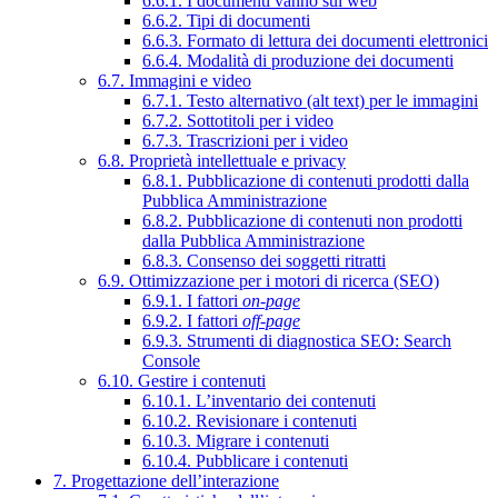
6.6.1. I documenti vanno sul web
6.6.2. Tipi di documenti
6.6.3. Formato di lettura dei documenti elettronici
6.6.4. Modalità di produzione dei documenti
6.7. Immagini e video
6.7.1. Testo alternativo (alt text) per le immagini
6.7.2. Sottotitoli per i video
6.7.3. Trascrizioni per i video
6.8. Proprietà intellettuale e privacy
6.8.1. Pubblicazione di contenuti prodotti dalla
Pubblica Amministrazione
6.8.2. Pubblicazione di contenuti non prodotti
dalla Pubblica Amministrazione
6.8.3. Consenso dei soggetti ritratti
6.9. Ottimizzazione per i motori di ricerca (SEO)
6.9.1. I fattori
on-page
6.9.2. I fattori
off-page
6.9.3. Strumenti di diagnostica SEO: Search
Console
6.10. Gestire i contenuti
6.10.1. L’inventario dei contenuti
6.10.2. Revisionare i contenuti
6.10.3. Migrare i contenuti
6.10.4. Pubblicare i contenuti
7. Progettazione dell’interazione