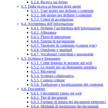
6.2.4. Ricerca sui forum
6.3. Dalla ricerca ai bisogni degli utenti
6.3.1. User stories per definire i contenuti
6.3.2. Job stories per definire i contenuti
6.3.3. Criteri di accettazione
6.4. Architettura dell’informazione
6.4.1. Definire l’architettura dell’informazione
6.4.2. Alberatura
6.4.3. Flussi di interazione
6.4.4. Sistemi di navigazione
6.4.5. Tipologie di contenuto (content type)
6.4.6. Ontologie e standard
6.4.7. Vocabolari controllati e tassonomie
6.5. Scrittura e linguaggio
6.5.1. Come leggono le persone sul web
6.5.2. Le regole per un linguaggio semplice
6.5.3. Microtesti
6.5.4. Scrittura collaborativa
6.5.5. Content critique
6.5.6. Traduzione e localizzazione dei contenuti
6.6. Documenti
6.6.1. I documenti vanno sul web
6.6.2. Tipi di documenti
6.6.3. Formato di lettura dei documenti elettronici
6.6.4. Modalità di produzione dei documenti