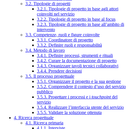
3.2. Tipologie di progetti
3.2.1. Tipologie di progetto in base agli attori
coinvolti nel servizio
3.2.2. Tipologie di progetto in base al focus
3.2.3. Tipologie di progetto in base all’ambito di
intervento
3.3. Competenze, ruoli e figure coinvolte
3.3.1. Coordinatore di progetto
3.3.2. Definire ruoli e responsabilità
3.4. Metodo di lavoro
3.4.1. Definire processi, strumenti e rituali
3.4.2. Curare la documentazione di progetto
3.4.3. Organizzare tavoli tecnici collaborativi
3.4.4. Prendere decisioni
3.5. Il processo progettuale
3.5.1. Organizzare il progetto e la sua gestione
3.5.2. Comprendere il contesto d’uso del servizio
pubblico
3.5.3. Progettare i processi e i
touchpoint
del
servizio
3.5.4. Realizzare l’interfaccia utente del servizio
3.5.5. Validare la soluzione ottenuta
4. Ricerca progettuale
4.1. Ricerca primaria
4.1.1. Interviste