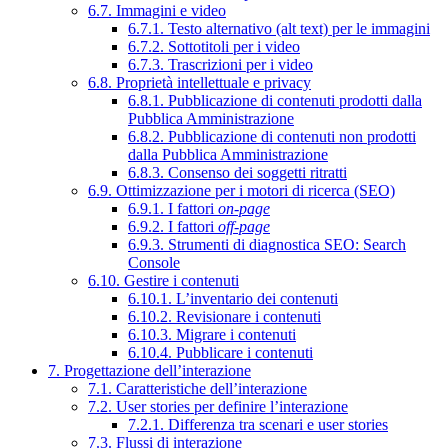
6.7. Immagini e video
6.7.1. Testo alternativo (alt text) per le immagini
6.7.2. Sottotitoli per i video
6.7.3. Trascrizioni per i video
6.8. Proprietà intellettuale e privacy
6.8.1. Pubblicazione di contenuti prodotti dalla
Pubblica Amministrazione
6.8.2. Pubblicazione di contenuti non prodotti
dalla Pubblica Amministrazione
6.8.3. Consenso dei soggetti ritratti
6.9. Ottimizzazione per i motori di ricerca (SEO)
6.9.1. I fattori
on-page
6.9.2. I fattori
off-page
6.9.3. Strumenti di diagnostica SEO: Search
Console
6.10. Gestire i contenuti
6.10.1. L’inventario dei contenuti
6.10.2. Revisionare i contenuti
6.10.3. Migrare i contenuti
6.10.4. Pubblicare i contenuti
7. Progettazione dell’interazione
7.1. Caratteristiche dell’interazione
7.2. User stories per definire l’interazione
7.2.1. Differenza tra scenari e user stories
7.3. Flussi di interazione