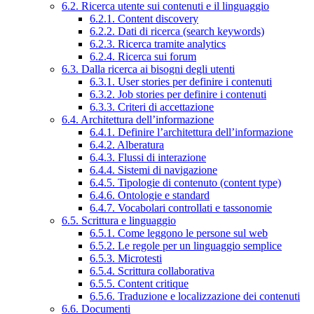
6.2. Ricerca utente sui contenuti e il linguaggio
6.2.1. Content discovery
6.2.2. Dati di ricerca (search keywords)
6.2.3. Ricerca tramite analytics
6.2.4. Ricerca sui forum
6.3. Dalla ricerca ai bisogni degli utenti
6.3.1. User stories per definire i contenuti
6.3.2. Job stories per definire i contenuti
6.3.3. Criteri di accettazione
6.4. Architettura dell’informazione
6.4.1. Definire l’architettura dell’informazione
6.4.2. Alberatura
6.4.3. Flussi di interazione
6.4.4. Sistemi di navigazione
6.4.5. Tipologie di contenuto (content type)
6.4.6. Ontologie e standard
6.4.7. Vocabolari controllati e tassonomie
6.5. Scrittura e linguaggio
6.5.1. Come leggono le persone sul web
6.5.2. Le regole per un linguaggio semplice
6.5.3. Microtesti
6.5.4. Scrittura collaborativa
6.5.5. Content critique
6.5.6. Traduzione e localizzazione dei contenuti
6.6. Documenti