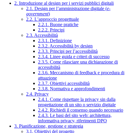
2. Introduzione al design per i servizi pubblici digitali
2.1. Design per l’amministrazione digitale (
e-
government
)
2.2. L’approccio progettuale
2.2.1. Buone pratiche
2.2.2. Principi
2.3. Accessibilità
2.3.1. Definizione
2.3.2. Accessibilità by design
2.3.3. Principi per l’accessibilità
2.3.4. Linee guida e criteri di successo
2.3.5. Come rilasciare una dichiarazione di
accessibilità
2.3.6. Meccanismo di feedback e procedura di
attuazione
2.3.7. Obiettivi accessibilità
2.3.8. Normativa e approfondimenti
2.4. Privacy
2.4.1. Come rispettare la privacy sin dalla
progettazione di un sito o servizio digitale
2.4.2. Richiedi il consenso quando necessario
2.4.3. Le basi del sito web: architettura,
informativa privacy, riferimenti DPO
3. Pianificazione, gestione e strategia
3.1. Obiettivi del progetto