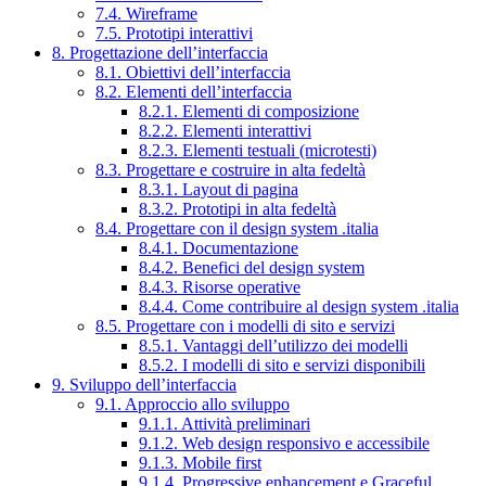
7.4. Wireframe
7.5. Prototipi interattivi
8. Progettazione dell’interfaccia
8.1. Obiettivi dell’interfaccia
8.2. Elementi dell’interfaccia
8.2.1. Elementi di composizione
8.2.2. Elementi interattivi
8.2.3. Elementi testuali (microtesti)
8.3. Progettare e costruire in alta fedeltà
8.3.1. Layout di pagina
8.3.2. Prototipi in alta fedeltà
8.4. Progettare con il design system .italia
8.4.1. Documentazione
8.4.2. Benefici del design system
8.4.3. Risorse operative
8.4.4. Come contribuire al design system .italia
8.5. Progettare con i modelli di sito e servizi
8.5.1. Vantaggi dell’utilizzo dei modelli
8.5.2. I modelli di sito e servizi disponibili
9. Sviluppo dell’interfaccia
9.1. Approccio allo sviluppo
9.1.1. Attività preliminari
9.1.2. Web design responsivo e accessibile
9.1.3. Mobile first
9.1.4. Progressive enhancement e Graceful