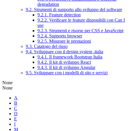
degradation
9.2. Strumenti di supporto allo sviluppo del software
9.2.1. Feature detection
9.2.2. Verificare le feature disponibili con Can I
use
9.2.3. Strumenti e risorse per CSS e JavaScript
9.2.4. Supporto browser
9.2.5. Misurare le prestazioni
9.3. Catalogo del riuso
9.4. Sviluppare con il design system .italia
9.4.1. Il framework Bootstrap Italia
9.4.2. Il kit di sviluppo React
9.4.3. Il kit di sviluppo Angular
9.5. Sviluppare con i modelli di sito e servizi
None
None
A
B
C
D
E
I
M