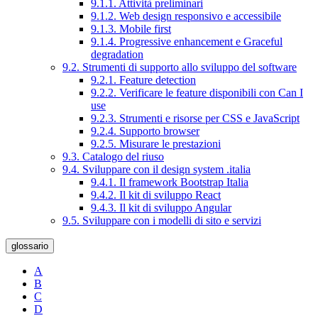
9.1.1. Attività preliminari
9.1.2. Web design responsivo e accessibile
9.1.3. Mobile first
9.1.4. Progressive enhancement e Graceful
degradation
9.2. Strumenti di supporto allo sviluppo del software
9.2.1. Feature detection
9.2.2. Verificare le feature disponibili con Can I
use
9.2.3. Strumenti e risorse per CSS e JavaScript
9.2.4. Supporto browser
9.2.5. Misurare le prestazioni
9.3. Catalogo del riuso
9.4. Sviluppare con il design system .italia
9.4.1. Il framework Bootstrap Italia
9.4.2. Il kit di sviluppo React
9.4.3. Il kit di sviluppo Angular
9.5. Sviluppare con i modelli di sito e servizi
glossario
A
B
C
D