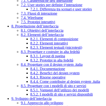
7.1. Caratteristiche dell’interazione
7.2. User stories per definire l’interazione
7.2.1. Differenza tra scenari e user stories
7.3. Flussi di interazione
7.4. Wireframe
7.5. Prototipi interattivi
8. Progettazione dell’interfaccia
8.1. Obiettivi dell’interfaccia
8.2. Elementi dell’interfaccia
8.2.1. Elementi di composizione
8.2.2. Elementi interattivi
8.2.3. Elementi testuali (microtesti)
8.3. Progettare e costruire in alta fedeltà
8.3.1. Layout di pagina
8.3.2. Prototipi in alta fedeltà
8.4. Progettare con il design system .italia
8.4.1. Documentazione
8.4.2. Benefici del design system
8.4.3. Risorse operative
8.4.4. Come contribuire al design system .italia
8.5. Progettare con i modelli di sito e servizi
8.5.1. Vantaggi dell’utilizzo dei modelli
8.5.2. I modelli di sito e servizi disponibili
9. Sviluppo dell’interfaccia
9.1. Approccio allo sviluppo