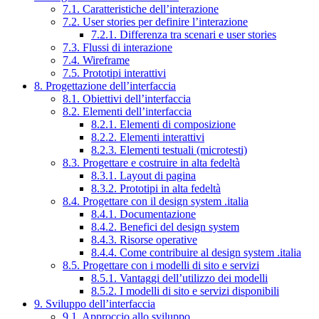
7.1. Caratteristiche dell’interazione
7.2. User stories per definire l’interazione
7.2.1. Differenza tra scenari e user stories
7.3. Flussi di interazione
7.4. Wireframe
7.5. Prototipi interattivi
8. Progettazione dell’interfaccia
8.1. Obiettivi dell’interfaccia
8.2. Elementi dell’interfaccia
8.2.1. Elementi di composizione
8.2.2. Elementi interattivi
8.2.3. Elementi testuali (microtesti)
8.3. Progettare e costruire in alta fedeltà
8.3.1. Layout di pagina
8.3.2. Prototipi in alta fedeltà
8.4. Progettare con il design system .italia
8.4.1. Documentazione
8.4.2. Benefici del design system
8.4.3. Risorse operative
8.4.4. Come contribuire al design system .italia
8.5. Progettare con i modelli di sito e servizi
8.5.1. Vantaggi dell’utilizzo dei modelli
8.5.2. I modelli di sito e servizi disponibili
9. Sviluppo dell’interfaccia
9.1. Approccio allo sviluppo