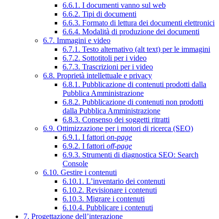
6.6.1. I documenti vanno sul web
6.6.2. Tipi di documenti
6.6.3. Formato di lettura dei documenti elettronici
6.6.4. Modalità di produzione dei documenti
6.7. Immagini e video
6.7.1. Testo alternativo (alt text) per le immagini
6.7.2. Sottotitoli per i video
6.7.3. Trascrizioni per i video
6.8. Proprietà intellettuale e privacy
6.8.1. Pubblicazione di contenuti prodotti dalla
Pubblica Amministrazione
6.8.2. Pubblicazione di contenuti non prodotti
dalla Pubblica Amministrazione
6.8.3. Consenso dei soggetti ritratti
6.9. Ottimizzazione per i motori di ricerca (SEO)
6.9.1. I fattori
on-page
6.9.2. I fattori
off-page
6.9.3. Strumenti di diagnostica SEO: Search
Console
6.10. Gestire i contenuti
6.10.1. L’inventario dei contenuti
6.10.2. Revisionare i contenuti
6.10.3. Migrare i contenuti
6.10.4. Pubblicare i contenuti
7. Progettazione dell’interazione