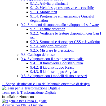
9.1.1. Attività preliminari
9.1.2. Web design responsivo e accessibile
9.1.3. Mobile first
9.1.4. Progressive enhancement e Graceful
degradation
9.2. Strumenti di supporto allo sviluppo del software
9.2.1. Feature detection
9.2.2. Verificare le feature disponibili con Can I
use
9.2.3. Strumenti e risorse per CSS e JavaScript
9.2.4. Supporto browser
9.2.5. Misurare le prestazioni
9.3. Catalogo del riuso
9.4. Sviluppare con il design system .italia
9.4.1. Il framework Bootstrap Italia
9.4.2. Il kit di sviluppo React
9.4.3. Il kit di sviluppo Angular
9.5. Sviluppare con i modelli di sito e servizi
1. Scopo, destinatari e uso del Manuale operativo di design
Team per la Trasformazione Digitale
in collaborazione con
Agenzia per l'Italia Digitale