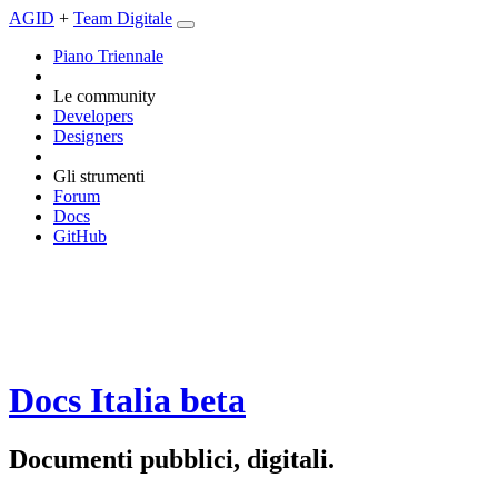
AGID
+
Team Digitale
Piano Triennale
Le community
Developers
Designers
Gli strumenti
Forum
Docs
GitHub
Docs Italia
beta
Documenti pubblici, digitali.