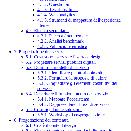
4.1.2. Questionari
4.1.3. Test di usabilità
4.1.4. Web analytics
4.1.5. Strumenti di mappatura dell’esperienza
utente
4.2. Ricerca secondaria
4.2.1. Ricerca documentale
4.2.2. Analisi benchmark
4.2.3. Valutazione euristica
5. Progettazione dei servizi
5.1. Cosa sono i servizi e il service design
5.2. Progettare servizi pubblici digitali
5.3. Definire il modello di servizio
5.3.1. Identificare gli attori coinvolti
5.3.2. Formulare la proposta di valore
5.3.3. Inquadrare gli elementi costitutivi del
servizio
5.4. Descrivere il funzionamento del servizio
5.4.1. Mappare l’ecosistema
5.4.2. Rappresentare i flussi di servizio
5.5. Co-progettare le soluzioni
5.5.1. Workshop di co-progettazione
6. Progettazione dei contenuti
6.1. Cos’è il content design
6.2. Ricerca utente sui contenuti e il linguaggio