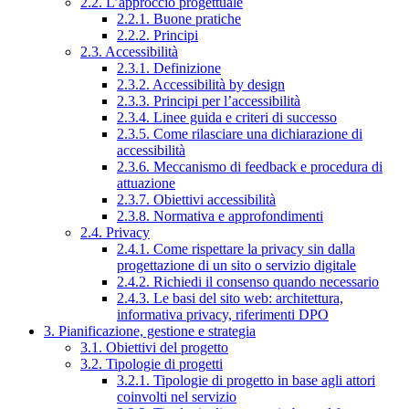
2.2. L’approccio progettuale
2.2.1. Buone pratiche
2.2.2. Principi
2.3. Accessibilità
2.3.1. Definizione
2.3.2. Accessibilità by design
2.3.3. Principi per l’accessibilità
2.3.4. Linee guida e criteri di successo
2.3.5. Come rilasciare una dichiarazione di
accessibilità
2.3.6. Meccanismo di feedback e procedura di
attuazione
2.3.7. Obiettivi accessibilità
2.3.8. Normativa e approfondimenti
2.4. Privacy
2.4.1. Come rispettare la privacy sin dalla
progettazione di un sito o servizio digitale
2.4.2. Richiedi il consenso quando necessario
2.4.3. Le basi del sito web: architettura,
informativa privacy, riferimenti DPO
3. Pianificazione, gestione e strategia
3.1. Obiettivi del progetto
3.2. Tipologie di progetti
3.2.1. Tipologie di progetto in base agli attori
coinvolti nel servizio