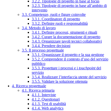
3.2.2. Tipologie di progetto in base al focus
3.2.3. Tipologie di progetto in base all’ambito di
intervento
3.3. Competenze, ruoli e figure coinvolte
3.3.1. Coordinatore di progetto
3.3.2. Definire ruoli e responsabilità
3.4. Metodo di lavoro
3.4.1. Definire processi, strumenti e rituali
3.4.2. Curare la documentazione di progetto
3.4.3. Organizzare tavoli tecnici collaborativi
3.4.4. Prendere decisioni
3.5. Il processo progettuale
3.5.1. Organizzare il progetto e la sua gestione
3.5.2. Comprendere il contesto d’uso del servizio
pubblico
3.5.3. Progettare i processi e i
touchpoint
del
servizio
3.5.4. Realizzare l’interfaccia utente del servizio
3.5.5. Validare la soluzione ottenuta
4. Ricerca progettuale
4.1. Ricerca primaria
4.1.1. Interviste
4.1.2. Questionari
4.1.3. Test di usabilità
4.1.4. Web analytics