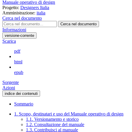
Manuale operativo di design
Progetto:
Designers Italia
Amministrazione:
italia
Cerca nel documento
Cerca nel documento
Informazioni
versione-corrente
Scarica
pdf
html
epub
Sorgente
Azioni
indice dei contenuti
Sommario
1. Scopo, destinatari e uso del Manuale operativo di design
1.1. Versionamento e storico
1.2. Consultazione del manuale
1.3. Contribuisci al manuale