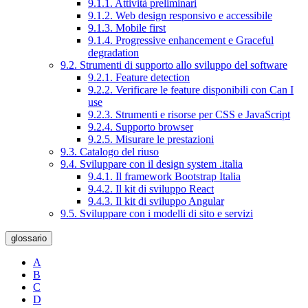
9.1.1. Attività preliminari
9.1.2. Web design responsivo e accessibile
9.1.3. Mobile first
9.1.4. Progressive enhancement e Graceful
degradation
9.2. Strumenti di supporto allo sviluppo del software
9.2.1. Feature detection
9.2.2. Verificare le feature disponibili con Can I
use
9.2.3. Strumenti e risorse per CSS e JavaScript
9.2.4. Supporto browser
9.2.5. Misurare le prestazioni
9.3. Catalogo del riuso
9.4. Sviluppare con il design system .italia
9.4.1. Il framework Bootstrap Italia
9.4.2. Il kit di sviluppo React
9.4.3. Il kit di sviluppo Angular
9.5. Sviluppare con i modelli di sito e servizi
glossario
A
B
C
D