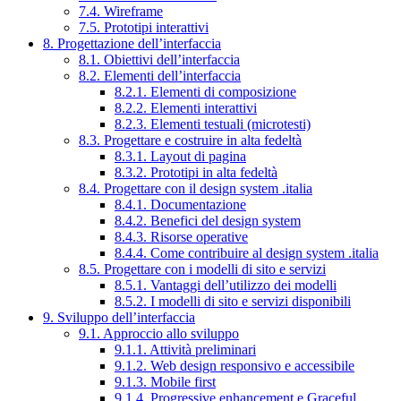
7.4. Wireframe
7.5. Prototipi interattivi
8. Progettazione dell’interfaccia
8.1. Obiettivi dell’interfaccia
8.2. Elementi dell’interfaccia
8.2.1. Elementi di composizione
8.2.2. Elementi interattivi
8.2.3. Elementi testuali (microtesti)
8.3. Progettare e costruire in alta fedeltà
8.3.1. Layout di pagina
8.3.2. Prototipi in alta fedeltà
8.4. Progettare con il design system .italia
8.4.1. Documentazione
8.4.2. Benefici del design system
8.4.3. Risorse operative
8.4.4. Come contribuire al design system .italia
8.5. Progettare con i modelli di sito e servizi
8.5.1. Vantaggi dell’utilizzo dei modelli
8.5.2. I modelli di sito e servizi disponibili
9. Sviluppo dell’interfaccia
9.1. Approccio allo sviluppo
9.1.1. Attività preliminari
9.1.2. Web design responsivo e accessibile
9.1.3. Mobile first
9.1.4. Progressive enhancement e Graceful