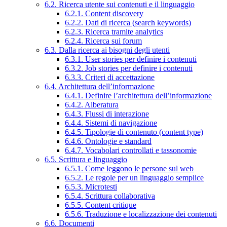
6.2. Ricerca utente sui contenuti e il linguaggio
6.2.1. Content discovery
6.2.2. Dati di ricerca (search keywords)
6.2.3. Ricerca tramite analytics
6.2.4. Ricerca sui forum
6.3. Dalla ricerca ai bisogni degli utenti
6.3.1. User stories per definire i contenuti
6.3.2. Job stories per definire i contenuti
6.3.3. Criteri di accettazione
6.4. Architettura dell’informazione
6.4.1. Definire l’architettura dell’informazione
6.4.2. Alberatura
6.4.3. Flussi di interazione
6.4.4. Sistemi di navigazione
6.4.5. Tipologie di contenuto (content type)
6.4.6. Ontologie e standard
6.4.7. Vocabolari controllati e tassonomie
6.5. Scrittura e linguaggio
6.5.1. Come leggono le persone sul web
6.5.2. Le regole per un linguaggio semplice
6.5.3. Microtesti
6.5.4. Scrittura collaborativa
6.5.5. Content critique
6.5.6. Traduzione e localizzazione dei contenuti
6.6. Documenti