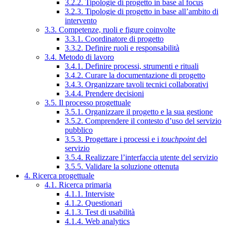
3.2.2. Tipologie di progetto in base al focus
3.2.3. Tipologie di progetto in base all’ambito di
intervento
3.3. Competenze, ruoli e figure coinvolte
3.3.1. Coordinatore di progetto
3.3.2. Definire ruoli e responsabilità
3.4. Metodo di lavoro
3.4.1. Definire processi, strumenti e rituali
3.4.2. Curare la documentazione di progetto
3.4.3. Organizzare tavoli tecnici collaborativi
3.4.4. Prendere decisioni
3.5. Il processo progettuale
3.5.1. Organizzare il progetto e la sua gestione
3.5.2. Comprendere il contesto d’uso del servizio
pubblico
3.5.3. Progettare i processi e i
touchpoint
del
servizio
3.5.4. Realizzare l’interfaccia utente del servizio
3.5.5. Validare la soluzione ottenuta
4. Ricerca progettuale
4.1. Ricerca primaria
4.1.1. Interviste
4.1.2. Questionari
4.1.3. Test di usabilità
4.1.4. Web analytics