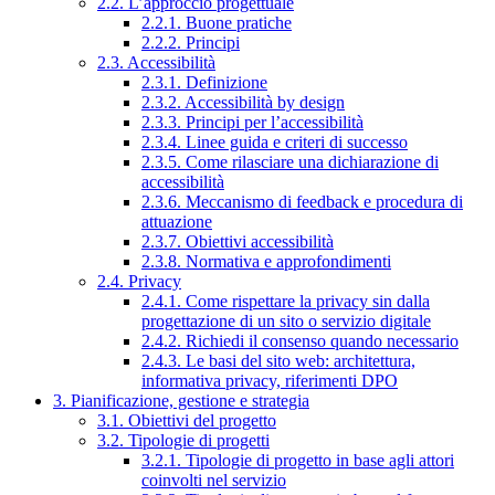
2.2. L’approccio progettuale
2.2.1. Buone pratiche
2.2.2. Principi
2.3. Accessibilità
2.3.1. Definizione
2.3.2. Accessibilità by design
2.3.3. Principi per l’accessibilità
2.3.4. Linee guida e criteri di successo
2.3.5. Come rilasciare una dichiarazione di
accessibilità
2.3.6. Meccanismo di feedback e procedura di
attuazione
2.3.7. Obiettivi accessibilità
2.3.8. Normativa e approfondimenti
2.4. Privacy
2.4.1. Come rispettare la privacy sin dalla
progettazione di un sito o servizio digitale
2.4.2. Richiedi il consenso quando necessario
2.4.3. Le basi del sito web: architettura,
informativa privacy, riferimenti DPO
3. Pianificazione, gestione e strategia
3.1. Obiettivi del progetto
3.2. Tipologie di progetti
3.2.1. Tipologie di progetto in base agli attori
coinvolti nel servizio