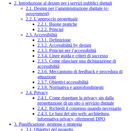
2. Introduzione al design per i servizi pubblici digitali
2.1. Design per l’amministrazione digitale (
e-
government
)
2.2. L’approccio progettuale
2.2.1. Buone pratiche
2.2.2. Principi
2.3. Accessibilità
2.3.1. Definizione
2.3.2. Accessibilità by design
2.3.3. Principi per l’accessibilità
2.3.4. Linee guida e criteri di successo
2.3.5. Come rilasciare una dichiarazione di
accessibilità
2.3.6. Meccanismo di feedback e procedura di
attuazione
2.3.7. Obiettivi accessibilità
2.3.8. Normativa e approfondimenti
2.4. Privacy
2.4.1. Come rispettare la privacy sin dalla
progettazione di un sito o servizio digitale
2.4.2. Richiedi il consenso quando necessario
2.4.3. Le basi del sito web: architettura,
informativa privacy, riferimenti DPO
3. Pianificazione, gestione e strategia
3.1. Obiettivi del progetto