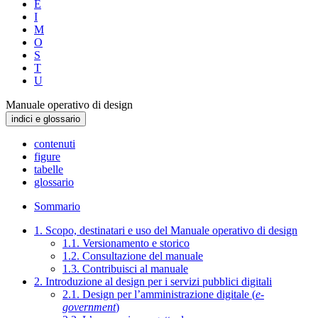
E
I
M
O
S
T
U
Manuale operativo di design
indici e glossario
contenuti
figure
tabelle
glossario
Sommario
1. Scopo, destinatari e uso del Manuale operativo di design
1.1. Versionamento e storico
1.2. Consultazione del manuale
1.3. Contribuisci al manuale
2. Introduzione al design per i servizi pubblici digitali
2.1. Design per l’amministrazione digitale (
e-
government
)