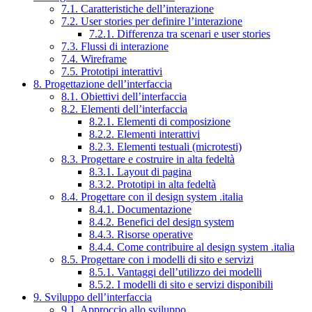
7.1. Caratteristiche dell’interazione
7.2. User stories per definire l’interazione
7.2.1. Differenza tra scenari e user stories
7.3. Flussi di interazione
7.4. Wireframe
7.5. Prototipi interattivi
8. Progettazione dell’interfaccia
8.1. Obiettivi dell’interfaccia
8.2. Elementi dell’interfaccia
8.2.1. Elementi di composizione
8.2.2. Elementi interattivi
8.2.3. Elementi testuali (microtesti)
8.3. Progettare e costruire in alta fedeltà
8.3.1. Layout di pagina
8.3.2. Prototipi in alta fedeltà
8.4. Progettare con il design system .italia
8.4.1. Documentazione
8.4.2. Benefici del design system
8.4.3. Risorse operative
8.4.4. Come contribuire al design system .italia
8.5. Progettare con i modelli di sito e servizi
8.5.1. Vantaggi dell’utilizzo dei modelli
8.5.2. I modelli di sito e servizi disponibili
9. Sviluppo dell’interfaccia
9.1. Approccio allo sviluppo