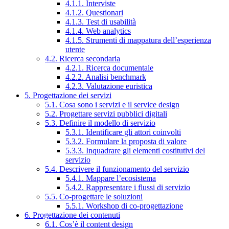
4.1.1. Interviste
4.1.2. Questionari
4.1.3. Test di usabilità
4.1.4. Web analytics
4.1.5. Strumenti di mappatura dell’esperienza
utente
4.2. Ricerca secondaria
4.2.1. Ricerca documentale
4.2.2. Analisi benchmark
4.2.3. Valutazione euristica
5. Progettazione dei servizi
5.1. Cosa sono i servizi e il service design
5.2. Progettare servizi pubblici digitali
5.3. Definire il modello di servizio
5.3.1. Identificare gli attori coinvolti
5.3.2. Formulare la proposta di valore
5.3.3. Inquadrare gli elementi costitutivi del
servizio
5.4. Descrivere il funzionamento del servizio
5.4.1. Mappare l’ecosistema
5.4.2. Rappresentare i flussi di servizio
5.5. Co-progettare le soluzioni
5.5.1. Workshop di co-progettazione
6. Progettazione dei contenuti
6.1. Cos’è il content design