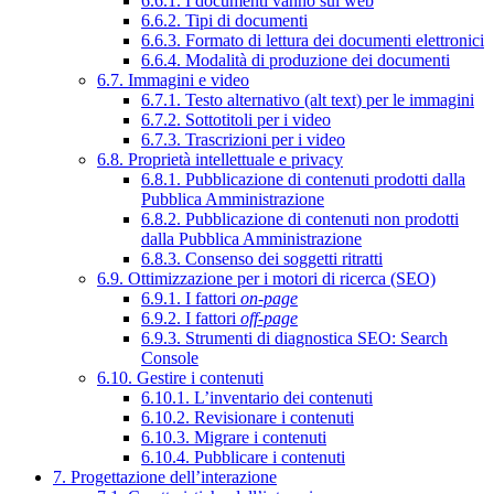
6.6.1. I documenti vanno sul web
6.6.2. Tipi di documenti
6.6.3. Formato di lettura dei documenti elettronici
6.6.4. Modalità di produzione dei documenti
6.7. Immagini e video
6.7.1. Testo alternativo (alt text) per le immagini
6.7.2. Sottotitoli per i video
6.7.3. Trascrizioni per i video
6.8. Proprietà intellettuale e privacy
6.8.1. Pubblicazione di contenuti prodotti dalla
Pubblica Amministrazione
6.8.2. Pubblicazione di contenuti non prodotti
dalla Pubblica Amministrazione
6.8.3. Consenso dei soggetti ritratti
6.9. Ottimizzazione per i motori di ricerca (SEO)
6.9.1. I fattori
on-page
6.9.2. I fattori
off-page
6.9.3. Strumenti di diagnostica SEO: Search
Console
6.10. Gestire i contenuti
6.10.1. L’inventario dei contenuti
6.10.2. Revisionare i contenuti
6.10.3. Migrare i contenuti
6.10.4. Pubblicare i contenuti
7. Progettazione dell’interazione