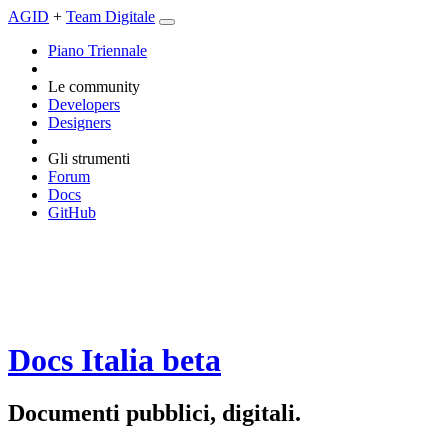
AGID
+
Team Digitale
Piano Triennale
Le community
Developers
Designers
Gli strumenti
Forum
Docs
GitHub
Docs Italia
beta
Documenti pubblici, digitali.