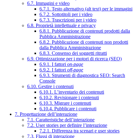
6.7. Immagini e video
6.7.1. Testo alternativo (alt text) per le immagini
6.7.2. Sottotitoli per i video
6.7.3. Trascrizioni per i video
6.8. Proprietà intellettuale e privacy
6.8.1. Pubblicazione di contenuti prodotti dalla
Pubblica Amministrazione
6.8.2. Pubblicazione di contenuti non prodotti
dalla Pubblica Amministrazione
6.8.3. Consenso dei soggetti ritratti
6.9. Ottimizzazione per i motori di ricerca (SEO)
6.9.1. I fattori
on-page
6.9.2. I fattori
off-page
6.9.3. Strumenti di diagnostica SEO: Search
Console
6.10. Gestire i contenuti
6.10.1. L’inventario dei contenuti
6.10.2. Revisionare i contenuti
6.10.3. Migrare i contenuti
6.10.4. Pubblicare i contenuti
7. Progettazione dell’interazione
7.1. Caratteristiche dell’interazione
7.2. User stories per definire l’interazione
7.2.1. Differenza tra scenari e user stories
7.3. Flussi di interazione