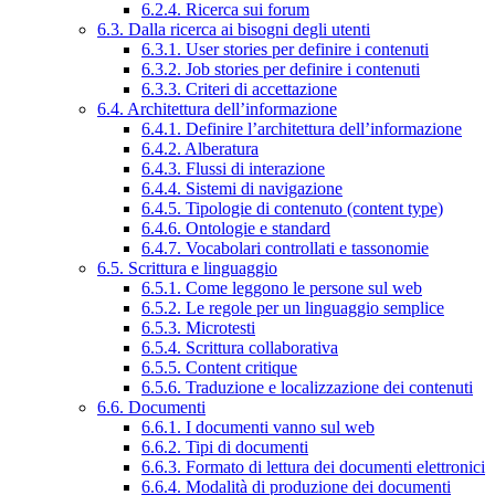
6.2.4. Ricerca sui forum
6.3. Dalla ricerca ai bisogni degli utenti
6.3.1. User stories per definire i contenuti
6.3.2. Job stories per definire i contenuti
6.3.3. Criteri di accettazione
6.4. Architettura dell’informazione
6.4.1. Definire l’architettura dell’informazione
6.4.2. Alberatura
6.4.3. Flussi di interazione
6.4.4. Sistemi di navigazione
6.4.5. Tipologie di contenuto (content type)
6.4.6. Ontologie e standard
6.4.7. Vocabolari controllati e tassonomie
6.5. Scrittura e linguaggio
6.5.1. Come leggono le persone sul web
6.5.2. Le regole per un linguaggio semplice
6.5.3. Microtesti
6.5.4. Scrittura collaborativa
6.5.5. Content critique
6.5.6. Traduzione e localizzazione dei contenuti
6.6. Documenti
6.6.1. I documenti vanno sul web
6.6.2. Tipi di documenti
6.6.3. Formato di lettura dei documenti elettronici
6.6.4. Modalità di produzione dei documenti