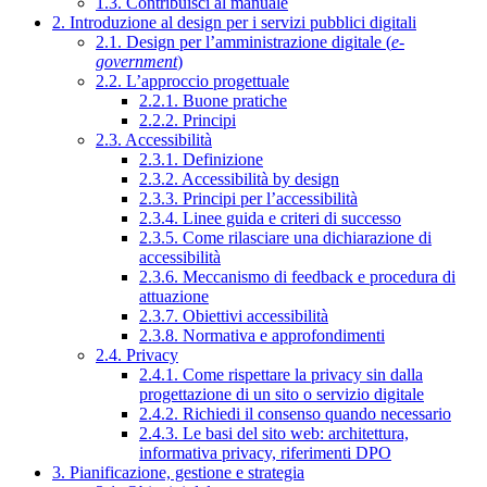
1.3. Contribuisci al manuale
2. Introduzione al design per i servizi pubblici digitali
2.1. Design per l’amministrazione digitale (
e-
government
)
2.2. L’approccio progettuale
2.2.1. Buone pratiche
2.2.2. Principi
2.3. Accessibilità
2.3.1. Definizione
2.3.2. Accessibilità by design
2.3.3. Principi per l’accessibilità
2.3.4. Linee guida e criteri di successo
2.3.5. Come rilasciare una dichiarazione di
accessibilità
2.3.6. Meccanismo di feedback e procedura di
attuazione
2.3.7. Obiettivi accessibilità
2.3.8. Normativa e approfondimenti
2.4. Privacy
2.4.1. Come rispettare la privacy sin dalla
progettazione di un sito o servizio digitale
2.4.2. Richiedi il consenso quando necessario
2.4.3. Le basi del sito web: architettura,
informativa privacy, riferimenti DPO
3. Pianificazione, gestione e strategia