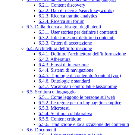
6.2.1. Content discovery
6.2.2. Dati di ricerca (search keywords)
6.2.3. Ricerca tramite analytics
6.2.4. Ricerca sui forum
6.3. Dalla ricerca ai bisogni degli utenti
6.3.1. User stories per definire i contenuti
6.3.2. Job stories per definire i contenuti
6.3.3. Criteri di accettazione
6.4. Architettura dell’informazione
6.4.1. Definire l’architettura dell’informazione
6.4.2. Alberatura
6.4.3. Flussi di interazione
6.4.4. Sistemi di navigazione
6.4.5. Tipologie di contenuto (content type)
6.4.6. Ontologie e standard
6.4.7. Vocabolari controllati e tassonomie
6.5. Scrittura e linguaggio
6.5.1. Come leggono le persone sul web
6.5.2. Le regole per un linguaggio semplice
6.5.3. Microtesti
6.5.4. Scrittura collaborativa
6.5.5. Content critique
6.5.6. Traduzione e localizzazione dei contenuti
6.6. Documenti