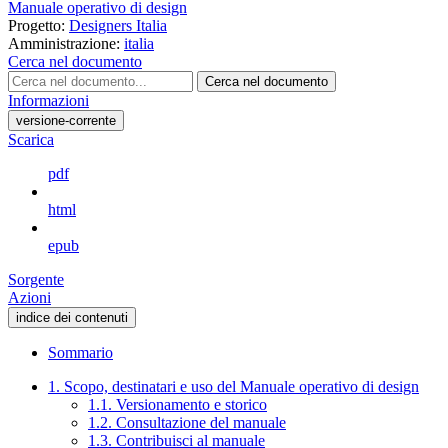
Manuale operativo di design
Progetto:
Designers Italia
Amministrazione:
italia
Cerca nel documento
Cerca nel documento
Informazioni
versione-corrente
Scarica
pdf
html
epub
Sorgente
Azioni
indice dei contenuti
Sommario
1. Scopo, destinatari e uso del Manuale operativo di design
1.1. Versionamento e storico
1.2. Consultazione del manuale
1.3. Contribuisci al manuale