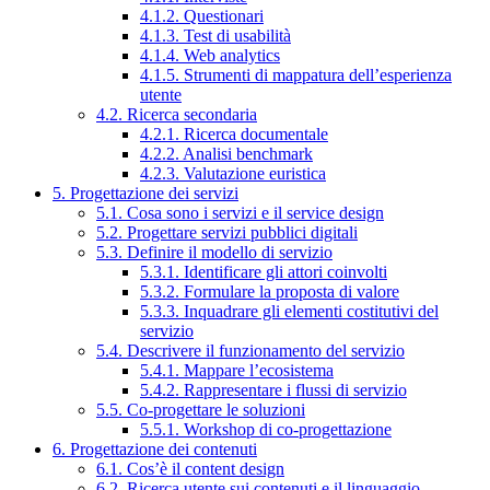
4.1.2. Questionari
4.1.3. Test di usabilità
4.1.4. Web analytics
4.1.5. Strumenti di mappatura dell’esperienza
utente
4.2. Ricerca secondaria
4.2.1. Ricerca documentale
4.2.2. Analisi benchmark
4.2.3. Valutazione euristica
5. Progettazione dei servizi
5.1. Cosa sono i servizi e il service design
5.2. Progettare servizi pubblici digitali
5.3. Definire il modello di servizio
5.3.1. Identificare gli attori coinvolti
5.3.2. Formulare la proposta di valore
5.3.3. Inquadrare gli elementi costitutivi del
servizio
5.4. Descrivere il funzionamento del servizio
5.4.1. Mappare l’ecosistema
5.4.2. Rappresentare i flussi di servizio
5.5. Co-progettare le soluzioni
5.5.1. Workshop di co-progettazione
6. Progettazione dei contenuti
6.1. Cos’è il content design
6.2. Ricerca utente sui contenuti e il linguaggio