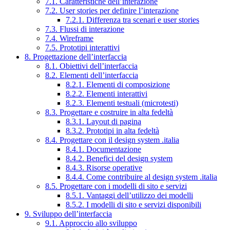
7.1. Caratteristiche dell’interazione
7.2. User stories per definire l’interazione
7.2.1. Differenza tra scenari e user stories
7.3. Flussi di interazione
7.4. Wireframe
7.5. Prototipi interattivi
8. Progettazione dell’interfaccia
8.1. Obiettivi dell’interfaccia
8.2. Elementi dell’interfaccia
8.2.1. Elementi di composizione
8.2.2. Elementi interattivi
8.2.3. Elementi testuali (microtesti)
8.3. Progettare e costruire in alta fedeltà
8.3.1. Layout di pagina
8.3.2. Prototipi in alta fedeltà
8.4. Progettare con il design system .italia
8.4.1. Documentazione
8.4.2. Benefici del design system
8.4.3. Risorse operative
8.4.4. Come contribuire al design system .italia
8.5. Progettare con i modelli di sito e servizi
8.5.1. Vantaggi dell’utilizzo dei modelli
8.5.2. I modelli di sito e servizi disponibili
9. Sviluppo dell’interfaccia
9.1. Approccio allo sviluppo