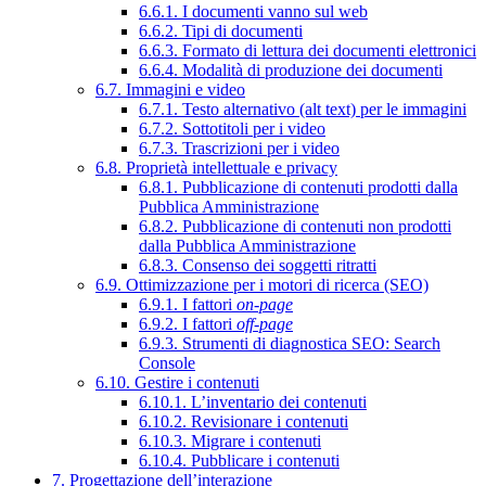
6.6.1. I documenti vanno sul web
6.6.2. Tipi di documenti
6.6.3. Formato di lettura dei documenti elettronici
6.6.4. Modalità di produzione dei documenti
6.7. Immagini e video
6.7.1. Testo alternativo (alt text) per le immagini
6.7.2. Sottotitoli per i video
6.7.3. Trascrizioni per i video
6.8. Proprietà intellettuale e privacy
6.8.1. Pubblicazione di contenuti prodotti dalla
Pubblica Amministrazione
6.8.2. Pubblicazione di contenuti non prodotti
dalla Pubblica Amministrazione
6.8.3. Consenso dei soggetti ritratti
6.9. Ottimizzazione per i motori di ricerca (SEO)
6.9.1. I fattori
on-page
6.9.2. I fattori
off-page
6.9.3. Strumenti di diagnostica SEO: Search
Console
6.10. Gestire i contenuti
6.10.1. L’inventario dei contenuti
6.10.2. Revisionare i contenuti
6.10.3. Migrare i contenuti
6.10.4. Pubblicare i contenuti
7. Progettazione dell’interazione