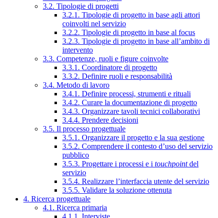
3.2. Tipologie di progetti
3.2.1. Tipologie di progetto in base agli attori
coinvolti nel servizio
3.2.2. Tipologie di progetto in base al focus
3.2.3. Tipologie di progetto in base all’ambito di
intervento
3.3. Competenze, ruoli e figure coinvolte
3.3.1. Coordinatore di progetto
3.3.2. Definire ruoli e responsabilità
3.4. Metodo di lavoro
3.4.1. Definire processi, strumenti e rituali
3.4.2. Curare la documentazione di progetto
3.4.3. Organizzare tavoli tecnici collaborativi
3.4.4. Prendere decisioni
3.5. Il processo progettuale
3.5.1. Organizzare il progetto e la sua gestione
3.5.2. Comprendere il contesto d’uso del servizio
pubblico
3.5.3. Progettare i processi e i
touchpoint
del
servizio
3.5.4. Realizzare l’interfaccia utente del servizio
3.5.5. Validare la soluzione ottenuta
4. Ricerca progettuale
4.1. Ricerca primaria
4.1.1. Interviste