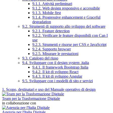
9.1.1. Attività preliminari
9.1.2. Web design responsivo e accessibile
9.1.3. Mobile first
9.1.4. Progressive enhancement e Graceful
degradation
9.2. Strumenti di supporto allo sviluppo del software
9.2.1. Feature detection
9.2.2. Verificare le feature disponibili con Can I
use
9.2.3. Strumenti e risorse per CSS e JavaScript
9.2.4. Supporto browser
9.2.5. Misurare le prestazioni
9.3. Catalogo del riuso
9.4. Sviluppare con il design system .italia
9.4.1. Il framework Bootstrap Italia
9.4.2. Il kit di sviluppo React
9.4.3. Il kit di sviluppo Angular
9.5. Sviluppare con i modelli di sito e servizi
1. Scopo, destinatari e uso del Manuale operativo di design
Team per la Trasformazione Digitale
in collaborazione con
Agenzia per l'Italia Digitale