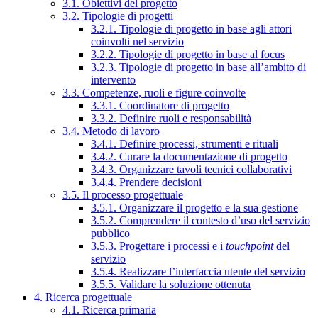
3.1. Obiettivi del progetto
3.2. Tipologie di progetti
3.2.1. Tipologie di progetto in base agli attori
coinvolti nel servizio
3.2.2. Tipologie di progetto in base al focus
3.2.3. Tipologie di progetto in base all’ambito di
intervento
3.3. Competenze, ruoli e figure coinvolte
3.3.1. Coordinatore di progetto
3.3.2. Definire ruoli e responsabilità
3.4. Metodo di lavoro
3.4.1. Definire processi, strumenti e rituali
3.4.2. Curare la documentazione di progetto
3.4.3. Organizzare tavoli tecnici collaborativi
3.4.4. Prendere decisioni
3.5. Il processo progettuale
3.5.1. Organizzare il progetto e la sua gestione
3.5.2. Comprendere il contesto d’uso del servizio
pubblico
3.5.3. Progettare i processi e i
touchpoint
del
servizio
3.5.4. Realizzare l’interfaccia utente del servizio
3.5.5. Validare la soluzione ottenuta
4. Ricerca progettuale
4.1. Ricerca primaria