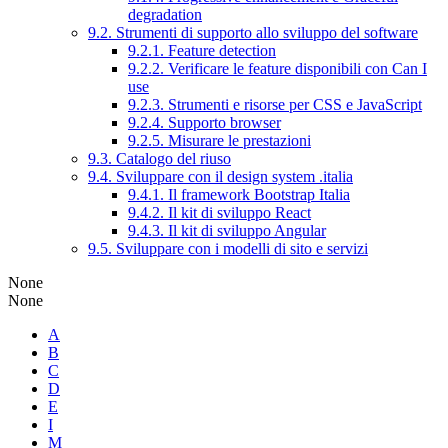
degradation
9.2. Strumenti di supporto allo sviluppo del software
9.2.1. Feature detection
9.2.2. Verificare le feature disponibili con Can I
use
9.2.3. Strumenti e risorse per CSS e JavaScript
9.2.4. Supporto browser
9.2.5. Misurare le prestazioni
9.3. Catalogo del riuso
9.4. Sviluppare con il design system .italia
9.4.1. Il framework Bootstrap Italia
9.4.2. Il kit di sviluppo React
9.4.3. Il kit di sviluppo Angular
9.5. Sviluppare con i modelli di sito e servizi
None
None
A
B
C
D
E
I
M