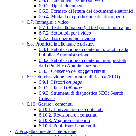
6.6.1. I documenti vanno sul web
6.6.2. Tipi di documenti
6.6.3. Formato di lettura dei documenti elettronici
6.6.4. Modalità di produzione dei documenti
6.7. Immagini e video
6.7.1. Testo alternativo (alt text) per le immagini
6.7.2. Sottotitoli per i video
6.7.3. Trascrizioni per i video
6.8. Proprietà intellettuale e privacy
6.8.1. Pubblicazione di contenuti prodotti dalla
Pubblica Amministrazione
6.8.2. Pubblicazione di contenuti non prodotti
dalla Pubblica Amministrazione
6.8.3. Consenso dei soggetti ritratti
6.9. Ottimizzazione per i motori di ricerca (SEO)
6.9.1. I fattori
on-page
6.9.2. I fattori
off-page
6.9.3. Strumenti di diagnostica SEO: Search
Console
6.10. Gestire i contenuti
6.10.1. L’inventario dei contenuti
6.10.2. Revisionare i contenuti
6.10.3. Migrare i contenuti
6.10.4. Pubblicare i contenuti
7. Progettazione dell’interazione