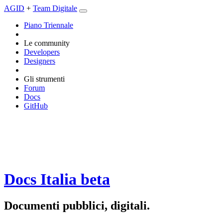
AGID
+
Team Digitale
Piano Triennale
Le community
Developers
Designers
Gli strumenti
Forum
Docs
GitHub
Docs Italia
beta
Documenti pubblici, digitali.