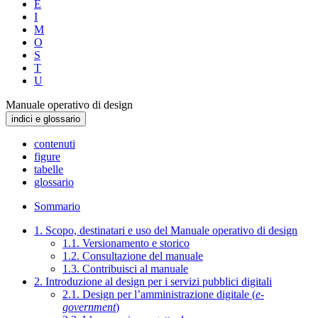
E
I
M
O
S
T
U
Manuale operativo di design
indici e glossario
contenuti
figure
tabelle
glossario
Sommario
1. Scopo, destinatari e uso del Manuale operativo di design
1.1. Versionamento e storico
1.2. Consultazione del manuale
1.3. Contribuisci al manuale
2. Introduzione al design per i servizi pubblici digitali
2.1. Design per l’amministrazione digitale (
e-
government
)