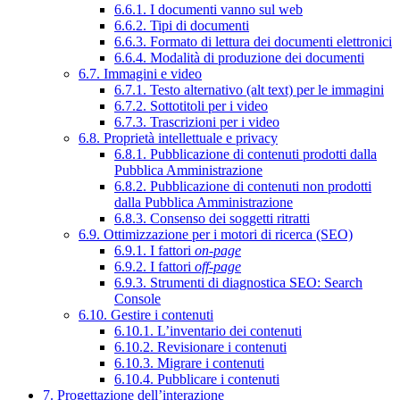
6.6.1. I documenti vanno sul web
6.6.2. Tipi di documenti
6.6.3. Formato di lettura dei documenti elettronici
6.6.4. Modalità di produzione dei documenti
6.7. Immagini e video
6.7.1. Testo alternativo (alt text) per le immagini
6.7.2. Sottotitoli per i video
6.7.3. Trascrizioni per i video
6.8. Proprietà intellettuale e privacy
6.8.1. Pubblicazione di contenuti prodotti dalla
Pubblica Amministrazione
6.8.2. Pubblicazione di contenuti non prodotti
dalla Pubblica Amministrazione
6.8.3. Consenso dei soggetti ritratti
6.9. Ottimizzazione per i motori di ricerca (SEO)
6.9.1. I fattori
on-page
6.9.2. I fattori
off-page
6.9.3. Strumenti di diagnostica SEO: Search
Console
6.10. Gestire i contenuti
6.10.1. L’inventario dei contenuti
6.10.2. Revisionare i contenuti
6.10.3. Migrare i contenuti
6.10.4. Pubblicare i contenuti
7. Progettazione dell’interazione