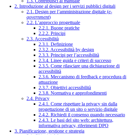
1.3. Contribuisci al manuale
2. Introduzione al design per i servizi pubblici digitali
2.1. Design per l’amministrazione digitale (
e-
government
)
2.2. L’approccio progettuale
2.2.1. Buone pratiche
2.2.2. Principi
2.3. Accessibilità
2.3.1. Definizione
2.3.2. Accessibilità by design
2.3.3. Principi per l’accessibilità
2.3.4. Linee guida e criteri di successo
2.3.5. Come rilasciare una dichiarazione di
accessibilità
2.3.6. Meccanismo di feedback e procedura di
attuazione
2.3.7. Obiettivi accessibilità
2.3.8. Normativa e approfondimenti
2.4. Privacy
2.4.1. Come rispettare la privacy sin dalla
progettazione di un sito o servizio digitale
2.4.2. Richiedi il consenso quando necessario
2.4.3. Le basi del sito web: architettura,
informativa privacy, riferimenti DPO
3. Pianificazione, gestione e strategia