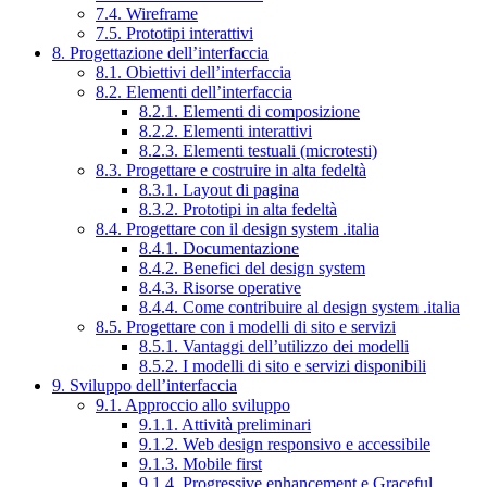
7.4. Wireframe
7.5. Prototipi interattivi
8. Progettazione dell’interfaccia
8.1. Obiettivi dell’interfaccia
8.2. Elementi dell’interfaccia
8.2.1. Elementi di composizione
8.2.2. Elementi interattivi
8.2.3. Elementi testuali (microtesti)
8.3. Progettare e costruire in alta fedeltà
8.3.1. Layout di pagina
8.3.2. Prototipi in alta fedeltà
8.4. Progettare con il design system .italia
8.4.1. Documentazione
8.4.2. Benefici del design system
8.4.3. Risorse operative
8.4.4. Come contribuire al design system .italia
8.5. Progettare con i modelli di sito e servizi
8.5.1. Vantaggi dell’utilizzo dei modelli
8.5.2. I modelli di sito e servizi disponibili
9. Sviluppo dell’interfaccia
9.1. Approccio allo sviluppo
9.1.1. Attività preliminari
9.1.2. Web design responsivo e accessibile
9.1.3. Mobile first
9.1.4. Progressive enhancement e Graceful