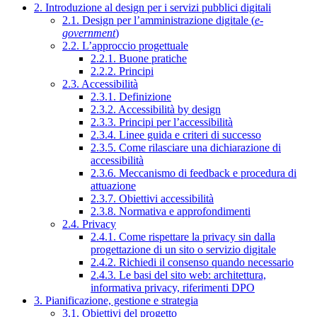
2. Introduzione al design per i servizi pubblici digitali
2.1. Design per l’amministrazione digitale (
e-
government
)
2.2. L’approccio progettuale
2.2.1. Buone pratiche
2.2.2. Principi
2.3. Accessibilità
2.3.1. Definizione
2.3.2. Accessibilità by design
2.3.3. Principi per l’accessibilità
2.3.4. Linee guida e criteri di successo
2.3.5. Come rilasciare una dichiarazione di
accessibilità
2.3.6. Meccanismo di feedback e procedura di
attuazione
2.3.7. Obiettivi accessibilità
2.3.8. Normativa e approfondimenti
2.4. Privacy
2.4.1. Come rispettare la privacy sin dalla
progettazione di un sito o servizio digitale
2.4.2. Richiedi il consenso quando necessario
2.4.3. Le basi del sito web: architettura,
informativa privacy, riferimenti DPO
3. Pianificazione, gestione e strategia
3.1. Obiettivi del progetto