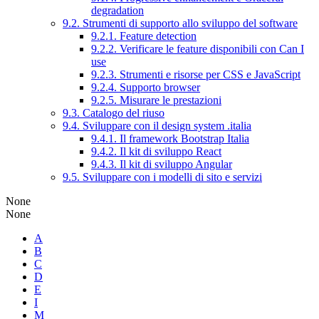
degradation
9.2. Strumenti di supporto allo sviluppo del software
9.2.1. Feature detection
9.2.2. Verificare le feature disponibili con Can I
use
9.2.3. Strumenti e risorse per CSS e JavaScript
9.2.4. Supporto browser
9.2.5. Misurare le prestazioni
9.3. Catalogo del riuso
9.4. Sviluppare con il design system .italia
9.4.1. Il framework Bootstrap Italia
9.4.2. Il kit di sviluppo React
9.4.3. Il kit di sviluppo Angular
9.5. Sviluppare con i modelli di sito e servizi
None
None
A
B
C
D
E
I
M