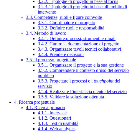
3.2.2. Tipologie di progetto in base al focus
3.2.3. Tipologie di progetto in base all’ambito di
intervento
3.3. Competenze, ruoli e figure coinvolte
3.3.1. Coordinatore di progetto
3.3.2. Definire ruoli e responsabilità
3.4. Metodo di lavoro
3.4.1. Definire processi, strumenti e rituali
3.4.2. Curare la documentazione di progetto
3.4.3. Organizzare tavoli tecnici collaborativi
3.4.4. Prendere decisioni
3.5. Il processo progettuale
3.5.1. Organizzare il progetto e la sua gestione
3.5.2. Comprendere il contesto d’uso del servizio
pubblico
3.5.3. Progettare i processi e i
touchpoint
del
servizio
3.5.4. Realizzare l’interfaccia utente del servizio
3.5.5. Validare la soluzione ottenuta
4. Ricerca progettuale
4.1. Ricerca primaria
4.1.1. Interviste
4.1.2. Questionari
4.1.3. Test di usabilità
4.1.4. Web analytics