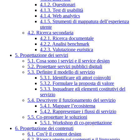
4.1.2. Questionari
4.1.3. Test di usabilità
4.1.4. Web analytics
4.1.5. Strumenti di mappatura dell’esperienza
utente
4.2. Ricerca secondaria
4.2.1. Ricerca documentale
4.2.2. Analisi benchmark
4.2.3. Valutazione euristica
5. Progettazione dei servizi
5.1. Cosa sono i servizi e il service design
5.2. Progettare servizi pubblici digitali
5.3. Definire il modello di servizio
5.3.1. Identificare gli attori coinvolti
5.3.2. Formulare la proposta di valore
5.3.3. Inquadrare gli elementi costitutivi del
servizio
5.4. Descrivere il funzionamento del servizio
5.4.1. Mappare l’ecosistema
5.4.2. Rappresentare i flussi di servizio
5.5. Co-progettare le soluzioni
5.5.1. Workshop di co-progettazione
6. Progettazione dei contenuti
6.1. Cos’è il content design
6.2. Ricerca utente sui contenuti e il linguaggio