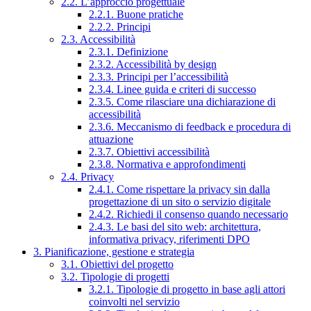
2.2. L’approccio progettuale
2.2.1. Buone pratiche
2.2.2. Principi
2.3. Accessibilità
2.3.1. Definizione
2.3.2. Accessibilità by design
2.3.3. Principi per l’accessibilità
2.3.4. Linee guida e criteri di successo
2.3.5. Come rilasciare una dichiarazione di
accessibilità
2.3.6. Meccanismo di feedback e procedura di
attuazione
2.3.7. Obiettivi accessibilità
2.3.8. Normativa e approfondimenti
2.4. Privacy
2.4.1. Come rispettare la privacy sin dalla
progettazione di un sito o servizio digitale
2.4.2. Richiedi il consenso quando necessario
2.4.3. Le basi del sito web: architettura,
informativa privacy, riferimenti DPO
3. Pianificazione, gestione e strategia
3.1. Obiettivi del progetto
3.2. Tipologie di progetti
3.2.1. Tipologie di progetto in base agli attori
coinvolti nel servizio