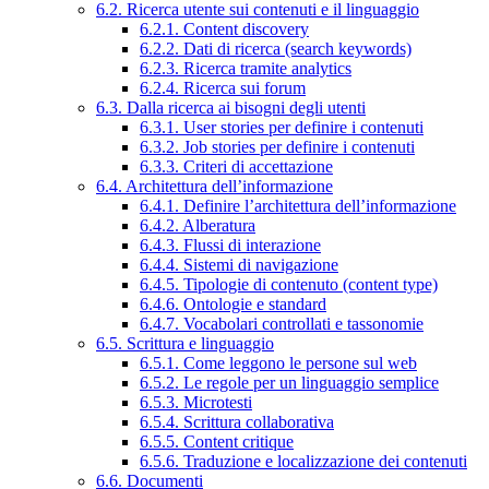
6.2. Ricerca utente sui contenuti e il linguaggio
6.2.1. Content discovery
6.2.2. Dati di ricerca (search keywords)
6.2.3. Ricerca tramite analytics
6.2.4. Ricerca sui forum
6.3. Dalla ricerca ai bisogni degli utenti
6.3.1. User stories per definire i contenuti
6.3.2. Job stories per definire i contenuti
6.3.3. Criteri di accettazione
6.4. Architettura dell’informazione
6.4.1. Definire l’architettura dell’informazione
6.4.2. Alberatura
6.4.3. Flussi di interazione
6.4.4. Sistemi di navigazione
6.4.5. Tipologie di contenuto (content type)
6.4.6. Ontologie e standard
6.4.7. Vocabolari controllati e tassonomie
6.5. Scrittura e linguaggio
6.5.1. Come leggono le persone sul web
6.5.2. Le regole per un linguaggio semplice
6.5.3. Microtesti
6.5.4. Scrittura collaborativa
6.5.5. Content critique
6.5.6. Traduzione e localizzazione dei contenuti
6.6. Documenti