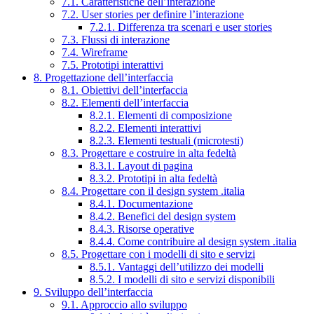
7.1. Caratteristiche dell’interazione
7.2. User stories per definire l’interazione
7.2.1. Differenza tra scenari e user stories
7.3. Flussi di interazione
7.4. Wireframe
7.5. Prototipi interattivi
8. Progettazione dell’interfaccia
8.1. Obiettivi dell’interfaccia
8.2. Elementi dell’interfaccia
8.2.1. Elementi di composizione
8.2.2. Elementi interattivi
8.2.3. Elementi testuali (microtesti)
8.3. Progettare e costruire in alta fedeltà
8.3.1. Layout di pagina
8.3.2. Prototipi in alta fedeltà
8.4. Progettare con il design system .italia
8.4.1. Documentazione
8.4.2. Benefici del design system
8.4.3. Risorse operative
8.4.4. Come contribuire al design system .italia
8.5. Progettare con i modelli di sito e servizi
8.5.1. Vantaggi dell’utilizzo dei modelli
8.5.2. I modelli di sito e servizi disponibili
9. Sviluppo dell’interfaccia
9.1. Approccio allo sviluppo