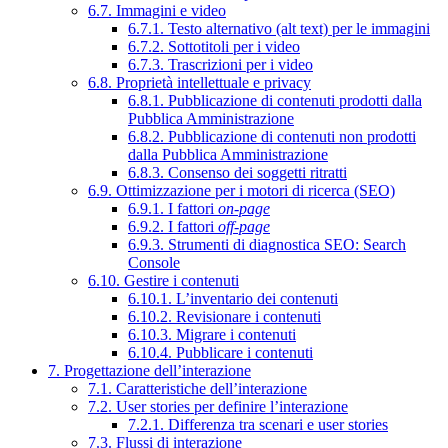
6.7. Immagini e video
6.7.1. Testo alternativo (alt text) per le immagini
6.7.2. Sottotitoli per i video
6.7.3. Trascrizioni per i video
6.8. Proprietà intellettuale e privacy
6.8.1. Pubblicazione di contenuti prodotti dalla
Pubblica Amministrazione
6.8.2. Pubblicazione di contenuti non prodotti
dalla Pubblica Amministrazione
6.8.3. Consenso dei soggetti ritratti
6.9. Ottimizzazione per i motori di ricerca (SEO)
6.9.1. I fattori
on-page
6.9.2. I fattori
off-page
6.9.3. Strumenti di diagnostica SEO: Search
Console
6.10. Gestire i contenuti
6.10.1. L’inventario dei contenuti
6.10.2. Revisionare i contenuti
6.10.3. Migrare i contenuti
6.10.4. Pubblicare i contenuti
7. Progettazione dell’interazione
7.1. Caratteristiche dell’interazione
7.2. User stories per definire l’interazione
7.2.1. Differenza tra scenari e user stories
7.3. Flussi di interazione