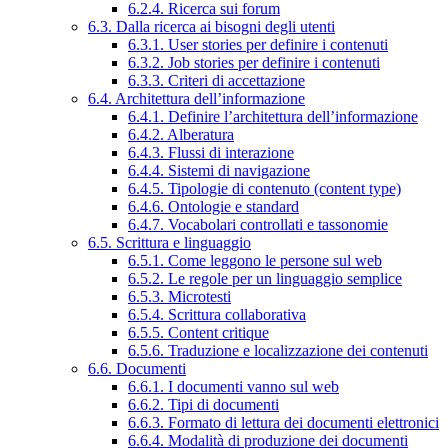
6.2.4. Ricerca sui forum
6.3. Dalla ricerca ai bisogni degli utenti
6.3.1. User stories per definire i contenuti
6.3.2. Job stories per definire i contenuti
6.3.3. Criteri di accettazione
6.4. Architettura dell’informazione
6.4.1. Definire l’architettura dell’informazione
6.4.2. Alberatura
6.4.3. Flussi di interazione
6.4.4. Sistemi di navigazione
6.4.5. Tipologie di contenuto (content type)
6.4.6. Ontologie e standard
6.4.7. Vocabolari controllati e tassonomie
6.5. Scrittura e linguaggio
6.5.1. Come leggono le persone sul web
6.5.2. Le regole per un linguaggio semplice
6.5.3. Microtesti
6.5.4. Scrittura collaborativa
6.5.5. Content critique
6.5.6. Traduzione e localizzazione dei contenuti
6.6. Documenti
6.6.1. I documenti vanno sul web
6.6.2. Tipi di documenti
6.6.3. Formato di lettura dei documenti elettronici
6.6.4. Modalità di produzione dei documenti