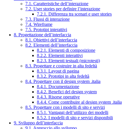
7.1. Caratteristiche dell’interazione
7.2. User stories per definire l’interazione
7.2.1. Differenza tra scenari e user stories
7.3. Flussi di interazione
7.4. Wireframe
7.5. Prototipi interattivi
8. Progettazione dell’interfaccia
8.1. Obiettivi dell’interfaccia
8.2. Elementi dell’interfaccia
8.2.1. Elementi di composizione
8.2.2. Elementi interattivi
8.2.3. Elementi testuali (microtesti)
8.3. Progettare e costruire in alta fedeltà
8.3.1. Layout di pagina
8.3.2. Prototipi in alta fedeltà
8.4. Progettare con il design system .italia
8.4.1. Documentazione
8.4.2. Benefici del design system
8.4.3. Risorse operative
8.4.4. Come contribuire al design system .italia
8.5. Progettare con i modelli di sito e servizi
8.5.1. Vantaggi dell’utilizzo dei modelli
8.5.2. I modelli di sito e servizi disponibili
9. Sviluppo dell’interfaccia
9.1. Approccio allo sviluppo