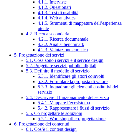
4.1.1. Interviste
4.1.2. Questionari
4.1.3. Test di usabilità
4.1.4. Web analytics
4.1.5. Strumenti di mappatura dell’esperienza
utente
4.2. Ricerca secondaria
4.2.1. Ricerca documentale
4.2.2. Analisi benchmark
4.2.3. Valutazione euristica
5. Progettazione dei servizi
5.1. Cosa sono i servizi e il service design
5.2. Progettare servizi pubblici digitali
5.3. Definire il modello di servizio
5.3.1. Identificare gli attori coinvolti
5.3.2. Formulare la proposta di valore
5.3.3. Inquadrare gli elementi costitutivi del
servizio
5.4. Descrivere il funzionamento del servizio
5.4.1. Mappare l’ecosistema
5.4.2. Rappresentare i flussi di servizio
5.5. Co-progettare le soluzioni
5.5.1. Workshop di co-progettazione
6. Progettazione dei contenuti
6.1. Cos’è il content design