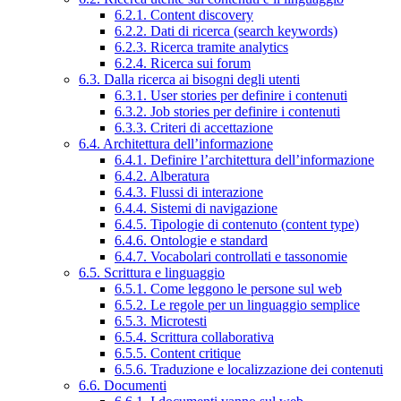
6.2.1. Content discovery
6.2.2. Dati di ricerca (search keywords)
6.2.3. Ricerca tramite analytics
6.2.4. Ricerca sui forum
6.3. Dalla ricerca ai bisogni degli utenti
6.3.1. User stories per definire i contenuti
6.3.2. Job stories per definire i contenuti
6.3.3. Criteri di accettazione
6.4. Architettura dell’informazione
6.4.1. Definire l’architettura dell’informazione
6.4.2. Alberatura
6.4.3. Flussi di interazione
6.4.4. Sistemi di navigazione
6.4.5. Tipologie di contenuto (content type)
6.4.6. Ontologie e standard
6.4.7. Vocabolari controllati e tassonomie
6.5. Scrittura e linguaggio
6.5.1. Come leggono le persone sul web
6.5.2. Le regole per un linguaggio semplice
6.5.3. Microtesti
6.5.4. Scrittura collaborativa
6.5.5. Content critique
6.5.6. Traduzione e localizzazione dei contenuti
6.6. Documenti