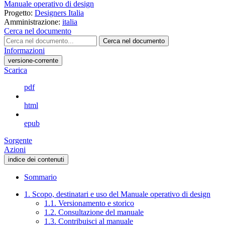
Manuale operativo di design
Progetto:
Designers Italia
Amministrazione:
italia
Cerca nel documento
Cerca nel documento
Informazioni
versione-corrente
Scarica
pdf
html
epub
Sorgente
Azioni
indice dei contenuti
Sommario
1. Scopo, destinatari e uso del Manuale operativo di design
1.1. Versionamento e storico
1.2. Consultazione del manuale
1.3. Contribuisci al manuale