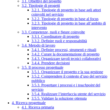
3.1. Obiettivi del progetto
3.2. Tipologie di progetti
3.2.1. Tipologie di progetto in base agli attori
coinvolti nel servizio
3.2.2. Tipologie di progetto in base al focus
3.2.3. Tipologie di progetto in base all’ambito di
intervento
3.3. Competenze, ruoli e figure coinvolte
3.3.1. Coordinatore di progetto
3.3.2. Definire ruoli e responsabilità
3.4. Metodo di lavoro
3.4.1. Definire processi, strumenti e rituali
3.4.2. Curare la documentazione di progetto
3.4.3. Organizzare tavoli tecnici collaborativi
3.4.4. Prendere decisioni
3.5. Il processo progettuale
3.5.1. Organizzare il progetto e la sua gestione
3.5.2. Comprendere il contesto d’uso del servizio
pubblico
3.5.3. Progettare i processi e i
touchpoint
del
servizio
3.5.4. Realizzare l’interfaccia utente del servizio
3.5.5. Validare la soluzione ottenuta
4. Ricerca progettuale
4.1. Ricerca primaria