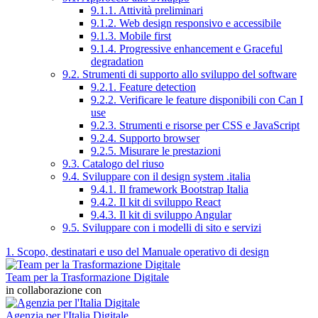
9.1.1. Attività preliminari
9.1.2. Web design responsivo e accessibile
9.1.3. Mobile first
9.1.4. Progressive enhancement e Graceful
degradation
9.2. Strumenti di supporto allo sviluppo del software
9.2.1. Feature detection
9.2.2. Verificare le feature disponibili con Can I
use
9.2.3. Strumenti e risorse per CSS e JavaScript
9.2.4. Supporto browser
9.2.5. Misurare le prestazioni
9.3. Catalogo del riuso
9.4. Sviluppare con il design system .italia
9.4.1. Il framework Bootstrap Italia
9.4.2. Il kit di sviluppo React
9.4.3. Il kit di sviluppo Angular
9.5. Sviluppare con i modelli di sito e servizi
1. Scopo, destinatari e uso del Manuale operativo di design
Team per la Trasformazione Digitale
in collaborazione con
Agenzia per l'Italia Digitale