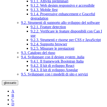
9.1.1. Attività preliminari
9.1.2. Web design responsivo e accessibile
9.1.3. Mobile first
9.1.4. Progressive enhancement e Graceful
degradation
9.2. Strumenti di supporto allo sviluppo del software
9.2.1. Feature detection
9.2.2. Verificare le feature disponibili con Can I
use
9.2.3. Strumenti e risorse per CSS e JavaScript
9.2.4. Supporto browser
9.2.5. Misurare le prestazioni
9.3. Catalogo del riuso
9.4. Sviluppare con il design system .italia
9.4.1. Il framework Bootstrap Italia
9.4.2. Il kit di sviluppo React
9.4.3. Il kit di sviluppo Angular
9.5. Sviluppare con i modelli di sito e servizi
glossario
A
B
C
D