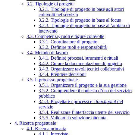
3.2. Tipologie di progetti
3.2.1. Tipologie di progetto in base agli attori
coinvolti nel servizio
3.2.2. Tipologie di progetto in base al focus
3.2.3. Tipologie di progetto in base all’ambito di
intervento
3.3. Competenze, ruoli e figure coinvolte
3.3.1. Coordinatore di progetto
3.3.2. Definire ruoli e responsabilità
3.4. Metodo di lavoro
3.4.1. Definire processi, strumenti e rituali
3.4.2. Curare la documentazione di progetto
3.4.3. Organizzare tavoli tecnici collaborativi
3.4.4. Prendere decisioni
3.5. Il processo progettuale
3.5.1. Organizzare il progetto e la sua gestione
3.5.2. Comprendere il contesto d’uso del servizio
pubblico
3.5.3. Progettare i processi e i
touchpoint
del
servizio
3.5.4. Realizzare l’interfaccia utente del servizio
3.5.5. Validare la soluzione ottenuta
4. Ricerca progettuale
4.1. Ricerca primaria
4.1.1. Interviste