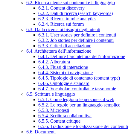
6.2. Ricerca utente sui contenuti e il linguaggio
6.2.1. Content discovery
6.2.2. Dati di ricerca (search keywords)
6.2.3. Ricerca tramite analytics
6.2.4. Ricerca sui forum
6.3. Dalla ricerca ai bisogni degli utenti
6.3.1. User stories per definire i contenuti
6.3.2. Job stories per definire i contenuti
6.3.3. Criteri di accettazione
6.4. Architettura dell’informazione
6.4.1. Definire l’architettura dell’informazione
6.4.2. Alberatura
6.4.3. Flussi di interazione
6.4.4. Sistemi di navigazione
6.4.5. Tipologie di contenuto (content type)
6.4.6. Ontologie e standard
6.4.7. Vocabolari controllati e tassonomie
6.5. Scrittura e linguaggio
6.5.1. Come leggono le persone sul web
6.5.2. Le regole per un linguaggio semplice
6.5.3. Microtesti
6.5.4. Scrittura collaborativa
6.5.5. Content critique
6.5.6. Traduzione e localizzazione dei contenuti
6.6. Documenti