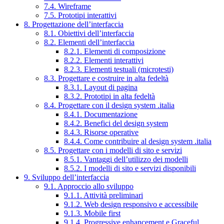
7.4. Wireframe
7.5. Prototipi interattivi
8. Progettazione dell’interfaccia
8.1. Obiettivi dell’interfaccia
8.2. Elementi dell’interfaccia
8.2.1. Elementi di composizione
8.2.2. Elementi interattivi
8.2.3. Elementi testuali (microtesti)
8.3. Progettare e costruire in alta fedeltà
8.3.1. Layout di pagina
8.3.2. Prototipi in alta fedeltà
8.4. Progettare con il design system .italia
8.4.1. Documentazione
8.4.2. Benefici del design system
8.4.3. Risorse operative
8.4.4. Come contribuire al design system .italia
8.5. Progettare con i modelli di sito e servizi
8.5.1. Vantaggi dell’utilizzo dei modelli
8.5.2. I modelli di sito e servizi disponibili
9. Sviluppo dell’interfaccia
9.1. Approccio allo sviluppo
9.1.1. Attività preliminari
9.1.2. Web design responsivo e accessibile
9.1.3. Mobile first
9.1.4. Progressive enhancement e Graceful