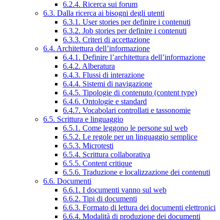
6.2.4. Ricerca sui forum
6.3. Dalla ricerca ai bisogni degli utenti
6.3.1. User stories per definire i contenuti
6.3.2. Job stories per definire i contenuti
6.3.3. Criteri di accettazione
6.4. Architettura dell’informazione
6.4.1. Definire l’architettura dell’informazione
6.4.2. Alberatura
6.4.3. Flussi di interazione
6.4.4. Sistemi di navigazione
6.4.5. Tipologie di contenuto (content type)
6.4.6. Ontologie e standard
6.4.7. Vocabolari controllati e tassonomie
6.5. Scrittura e linguaggio
6.5.1. Come leggono le persone sul web
6.5.2. Le regole per un linguaggio semplice
6.5.3. Microtesti
6.5.4. Scrittura collaborativa
6.5.5. Content critique
6.5.6. Traduzione e localizzazione dei contenuti
6.6. Documenti
6.6.1. I documenti vanno sul web
6.6.2. Tipi di documenti
6.6.3. Formato di lettura dei documenti elettronici
6.6.4. Modalità di produzione dei documenti