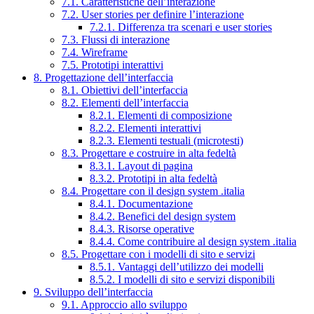
7.1. Caratteristiche dell’interazione
7.2. User stories per definire l’interazione
7.2.1. Differenza tra scenari e user stories
7.3. Flussi di interazione
7.4. Wireframe
7.5. Prototipi interattivi
8. Progettazione dell’interfaccia
8.1. Obiettivi dell’interfaccia
8.2. Elementi dell’interfaccia
8.2.1. Elementi di composizione
8.2.2. Elementi interattivi
8.2.3. Elementi testuali (microtesti)
8.3. Progettare e costruire in alta fedeltà
8.3.1. Layout di pagina
8.3.2. Prototipi in alta fedeltà
8.4. Progettare con il design system .italia
8.4.1. Documentazione
8.4.2. Benefici del design system
8.4.3. Risorse operative
8.4.4. Come contribuire al design system .italia
8.5. Progettare con i modelli di sito e servizi
8.5.1. Vantaggi dell’utilizzo dei modelli
8.5.2. I modelli di sito e servizi disponibili
9. Sviluppo dell’interfaccia
9.1. Approccio allo sviluppo