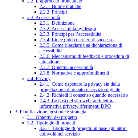
2.2. L’approccio progettuale
2.2.1. Buone pratiche
2.2.2. Principi
2.3. Accessibilità
2.3.1. Definizione
2.3.2. Accessibilità by design
2.3.3. Principi per l’accessibilità
2.3.4. Linee guida e criteri di successo
2.3.5. Come rilasciare una dichiarazione di
accessibilità
2.3.6. Meccanismo di feedback e procedura di
attuazione
2.3.7. Obiettivi accessibilità
2.3.8. Normativa e approfondimenti
2.4. Privacy
2.4.1. Come rispettare la privacy sin dalla
progettazione di un sito o servizio digitale
2.4.2. Richiedi il consenso quando necessario
2.4.3. Le basi del sito web: architettura,
informativa privacy, riferimenti DPO
3. Pianificazione, gestione e strategia
3.1. Obiettivi del progetto
3.2. Tipologie di progetti
3.2.1. Tipologie di progetto in base agli attori
coinvolti nel servizio