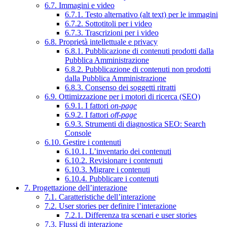
6.7. Immagini e video
6.7.1. Testo alternativo (alt text) per le immagini
6.7.2. Sottotitoli per i video
6.7.3. Trascrizioni per i video
6.8. Proprietà intellettuale e privacy
6.8.1. Pubblicazione di contenuti prodotti dalla
Pubblica Amministrazione
6.8.2. Pubblicazione di contenuti non prodotti
dalla Pubblica Amministrazione
6.8.3. Consenso dei soggetti ritratti
6.9. Ottimizzazione per i motori di ricerca (SEO)
6.9.1. I fattori
on-page
6.9.2. I fattori
off-page
6.9.3. Strumenti di diagnostica SEO: Search
Console
6.10. Gestire i contenuti
6.10.1. L’inventario dei contenuti
6.10.2. Revisionare i contenuti
6.10.3. Migrare i contenuti
6.10.4. Pubblicare i contenuti
7. Progettazione dell’interazione
7.1. Caratteristiche dell’interazione
7.2. User stories per definire l’interazione
7.2.1. Differenza tra scenari e user stories
7.3. Flussi di interazione