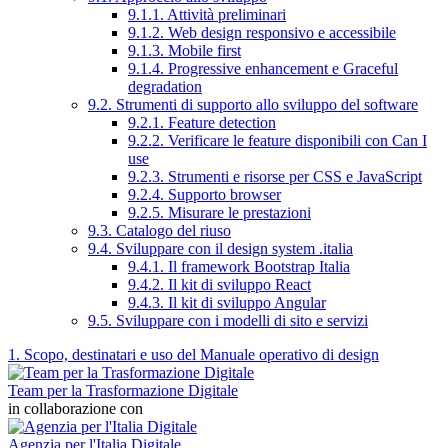
9.1.1. Attività preliminari
9.1.2. Web design responsivo e accessibile
9.1.3. Mobile first
9.1.4. Progressive enhancement e Graceful
degradation
9.2. Strumenti di supporto allo sviluppo del software
9.2.1. Feature detection
9.2.2. Verificare le feature disponibili con Can I
use
9.2.3. Strumenti e risorse per CSS e JavaScript
9.2.4. Supporto browser
9.2.5. Misurare le prestazioni
9.3. Catalogo del riuso
9.4. Sviluppare con il design system .italia
9.4.1. Il framework Bootstrap Italia
9.4.2. Il kit di sviluppo React
9.4.3. Il kit di sviluppo Angular
9.5. Sviluppare con i modelli di sito e servizi
1. Scopo, destinatari e uso del Manuale operativo di design
Team per la Trasformazione Digitale
in collaborazione con
Agenzia per l'Italia Digitale