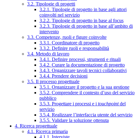
3.2. Tipologie di progetti
3.2.1. Tipologie di progetto in base agli attori
coinvolti nel servizio
3.2.2. Tipologie di progetto in base al focus
3.2.3. Tipologie di progetto in base all’ambito di
intervento
3.3. Competenze, ruoli e figure coinvolte
3.3.1. Coordinatore di progetto
3.3.2. Definire ruoli e responsabilità
3.4. Metodo di lavoro
3.4.1. Definire processi, strumenti e rituali
3.4.2. Curare la documentazione di progetto
3.4.3. Organizzare tavoli tecnici collaborativi
3.4.4. Prendere decisioni
3.5. Il processo progettuale
3.5.1. Organizzare il progetto e la sua gestione
3.5.2. Comprendere il contesto d’uso del servizio
pubblico
3.5.3. Progettare i processi e i
touchpoint
del
servizio
3.5.4. Realizzare l’interfaccia utente del servizio
3.5.5. Validare la soluzione ottenuta
4. Ricerca progettuale
4.1. Ricerca primaria
4.1.1. Interviste