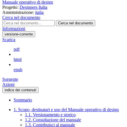
Manuale operativo di design
Progetto:
Designers Italia
Amministrazione:
italia
Cerca nel documento
Cerca nel documento
Informazioni
versione-corrente
Scarica
pdf
html
epub
Sorgente
Azioni
indice dei contenuti
Sommario
1. Scopo, destinatari e uso del Manuale operativo di design
1.1. Versionamento e storico
1.2. Consultazione del manuale
1.3. Contribuisci al manuale