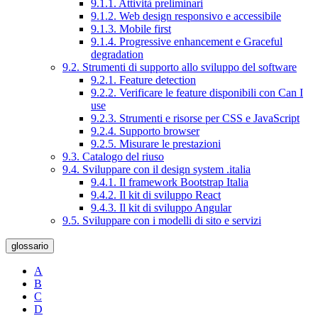
9.1.1. Attività preliminari
9.1.2. Web design responsivo e accessibile
9.1.3. Mobile first
9.1.4. Progressive enhancement e Graceful
degradation
9.2. Strumenti di supporto allo sviluppo del software
9.2.1. Feature detection
9.2.2. Verificare le feature disponibili con Can I
use
9.2.3. Strumenti e risorse per CSS e JavaScript
9.2.4. Supporto browser
9.2.5. Misurare le prestazioni
9.3. Catalogo del riuso
9.4. Sviluppare con il design system .italia
9.4.1. Il framework Bootstrap Italia
9.4.2. Il kit di sviluppo React
9.4.3. Il kit di sviluppo Angular
9.5. Sviluppare con i modelli di sito e servizi
glossario
A
B
C
D