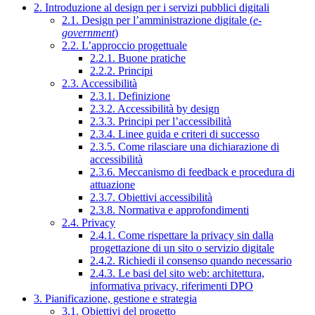
2. Introduzione al design per i servizi pubblici digitali
2.1. Design per l’amministrazione digitale (
e-
government
)
2.2. L’approccio progettuale
2.2.1. Buone pratiche
2.2.2. Principi
2.3. Accessibilità
2.3.1. Definizione
2.3.2. Accessibilità by design
2.3.3. Principi per l’accessibilità
2.3.4. Linee guida e criteri di successo
2.3.5. Come rilasciare una dichiarazione di
accessibilità
2.3.6. Meccanismo di feedback e procedura di
attuazione
2.3.7. Obiettivi accessibilità
2.3.8. Normativa e approfondimenti
2.4. Privacy
2.4.1. Come rispettare la privacy sin dalla
progettazione di un sito o servizio digitale
2.4.2. Richiedi il consenso quando necessario
2.4.3. Le basi del sito web: architettura,
informativa privacy, riferimenti DPO
3. Pianificazione, gestione e strategia
3.1. Obiettivi del progetto