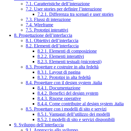
7.1. Caratteristiche dell’interazione
7.2. User stories per definire l’interazione
7.2.1. Differenza tra scenari e user stories
7.3. Flussi di interazione
7.4. Wireframe
7.5. Prototipi interattivi
8. Progettazione dell’interfaccia
8.1. Obiettivi dell’interfaccia
8.2. Elementi dell’interfaccia
8.2.1. Elementi di composizione
8.2.2. Elementi interattivi
8.2.3. Elementi testuali (microtesti)
8.3. Progettare e costruire in alta fedeltà
8.3.1. Layout di pagina
8.3.2. Prototipi in alta fedeltà
8.4. Progettare con il design system .italia
8.4.1. Documentazione
8.4.2. Benefici del design system
8.4.3. Risorse operative
8.4.4. Come contribuire al design system .italia
8.5. Progettare con i modelli di sito e servizi
8.5.1. Vantaggi dell’utilizzo dei modelli
8.5.2. I modelli di sito e servizi disponibili
9. Sviluppo dell’interfaccia
9.1. Approccio allo sviluppo