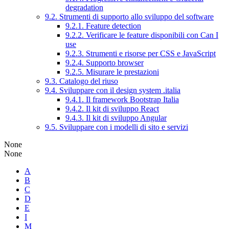
degradation
9.2. Strumenti di supporto allo sviluppo del software
9.2.1. Feature detection
9.2.2. Verificare le feature disponibili con Can I
use
9.2.3. Strumenti e risorse per CSS e JavaScript
9.2.4. Supporto browser
9.2.5. Misurare le prestazioni
9.3. Catalogo del riuso
9.4. Sviluppare con il design system .italia
9.4.1. Il framework Bootstrap Italia
9.4.2. Il kit di sviluppo React
9.4.3. Il kit di sviluppo Angular
9.5. Sviluppare con i modelli di sito e servizi
None
None
A
B
C
D
E
I
M