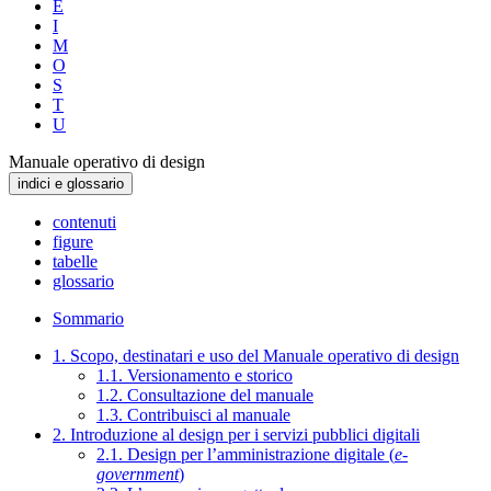
E
I
M
O
S
T
U
Manuale operativo di design
indici e glossario
contenuti
figure
tabelle
glossario
Sommario
1. Scopo, destinatari e uso del Manuale operativo di design
1.1. Versionamento e storico
1.2. Consultazione del manuale
1.3. Contribuisci al manuale
2. Introduzione al design per i servizi pubblici digitali
2.1. Design per l’amministrazione digitale (
e-
government
)