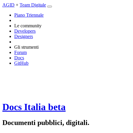
AGID
+
Team Digitale
Piano Triennale
Le community
Developers
Designers
Gli strumenti
Forum
Docs
GitHub
Docs Italia
beta
Documenti pubblici, digitali.