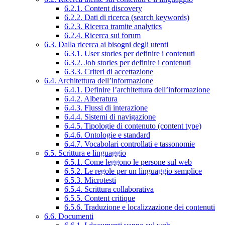
6.2.1. Content discovery
6.2.2. Dati di ricerca (search keywords)
6.2.3. Ricerca tramite analytics
6.2.4. Ricerca sui forum
6.3. Dalla ricerca ai bisogni degli utenti
6.3.1. User stories per definire i contenuti
6.3.2. Job stories per definire i contenuti
6.3.3. Criteri di accettazione
6.4. Architettura dell’informazione
6.4.1. Definire l’architettura dell’informazione
6.4.2. Alberatura
6.4.3. Flussi di interazione
6.4.4. Sistemi di navigazione
6.4.5. Tipologie di contenuto (content type)
6.4.6. Ontologie e standard
6.4.7. Vocabolari controllati e tassonomie
6.5. Scrittura e linguaggio
6.5.1. Come leggono le persone sul web
6.5.2. Le regole per un linguaggio semplice
6.5.3. Microtesti
6.5.4. Scrittura collaborativa
6.5.5. Content critique
6.5.6. Traduzione e localizzazione dei contenuti
6.6. Documenti