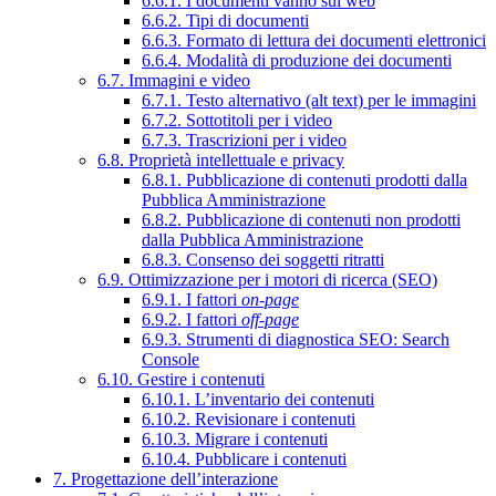
6.6.1. I documenti vanno sul web
6.6.2. Tipi di documenti
6.6.3. Formato di lettura dei documenti elettronici
6.6.4. Modalità di produzione dei documenti
6.7. Immagini e video
6.7.1. Testo alternativo (alt text) per le immagini
6.7.2. Sottotitoli per i video
6.7.3. Trascrizioni per i video
6.8. Proprietà intellettuale e privacy
6.8.1. Pubblicazione di contenuti prodotti dalla
Pubblica Amministrazione
6.8.2. Pubblicazione di contenuti non prodotti
dalla Pubblica Amministrazione
6.8.3. Consenso dei soggetti ritratti
6.9. Ottimizzazione per i motori di ricerca (SEO)
6.9.1. I fattori
on-page
6.9.2. I fattori
off-page
6.9.3. Strumenti di diagnostica SEO: Search
Console
6.10. Gestire i contenuti
6.10.1. L’inventario dei contenuti
6.10.2. Revisionare i contenuti
6.10.3. Migrare i contenuti
6.10.4. Pubblicare i contenuti
7. Progettazione dell’interazione