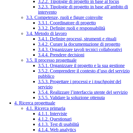
3.2.2. Tipologie di progetto in base al focus
3.2.3. Tipologie di progetto in base all’ambito di
intervento
3.3. Competenze, ruoli e figure coinvolte
3.3.1. Coordinatore di progetto
3.3.2. Definire ruoli e responsabilità
3.4. Metodo di lavoro
3.4.1. Definire processi, strumenti e rituali
3.4.2. Curare la documentazione di progetto
3.4.3. Organizzare tavoli tecnici collaborativi
3.4.4. Prendere decisioni
3.5. Il processo progettuale
3.5.1. Organizzare il progetto e la sua gestione
3.5.2. Comprendere il contesto d’uso del servizio
pubblico
3.5.3. Progettare i processi e i
touchpoint
del
servizio
3.5.4. Realizzare l’interfaccia utente del servizio
3.5.5. Validare la soluzione ottenuta
4. Ricerca progettuale
4.1. Ricerca primaria
4.1.1. Interviste
4.1.2. Questionari
4.1.3. Test di usabilità
4.1.4. Web analytics