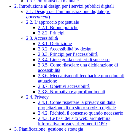
1.3. Contribuisci al manuale
2. Introduzione al design per i servizi pubblici digitali
2.1. Design per l’amministrazione digitale (
e-
government
)
2.2. L’approccio progettuale
2.2.1. Buone pratiche
2.2.2. Principi
2.3. Accessibilità
2.3.1. Definizione
2.3.2. Accessibilità by design
2.3.3. Principi per l’accessibilità
2.3.4. Linee guida e criteri di successo
2.3.5. Come rilasciare una dichiarazione di
accessibilità
2.3.6. Meccanismo di feedback e procedura di
attuazione
2.3.7. Obiettivi accessibilità
2.3.8. Normativa e approfondimenti
2.4. Privacy
2.4.1. Come rispettare la privacy sin dalla
progettazione di un sito o servizio digitale
2.4.2. Richiedi il consenso quando necessario
2.4.3. Le basi del sito web: architettura,
informativa privacy, riferimenti DPO
3. Pianificazione, gestione e strategia