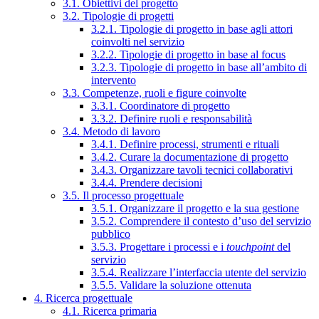
3.1. Obiettivi del progetto
3.2. Tipologie di progetti
3.2.1. Tipologie di progetto in base agli attori
coinvolti nel servizio
3.2.2. Tipologie di progetto in base al focus
3.2.3. Tipologie di progetto in base all’ambito di
intervento
3.3. Competenze, ruoli e figure coinvolte
3.3.1. Coordinatore di progetto
3.3.2. Definire ruoli e responsabilità
3.4. Metodo di lavoro
3.4.1. Definire processi, strumenti e rituali
3.4.2. Curare la documentazione di progetto
3.4.3. Organizzare tavoli tecnici collaborativi
3.4.4. Prendere decisioni
3.5. Il processo progettuale
3.5.1. Organizzare il progetto e la sua gestione
3.5.2. Comprendere il contesto d’uso del servizio
pubblico
3.5.3. Progettare i processi e i
touchpoint
del
servizio
3.5.4. Realizzare l’interfaccia utente del servizio
3.5.5. Validare la soluzione ottenuta
4. Ricerca progettuale
4.1. Ricerca primaria