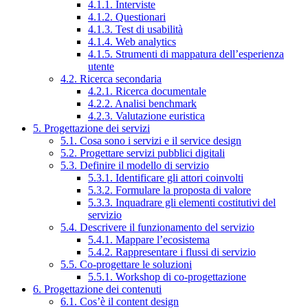
4.1.1. Interviste
4.1.2. Questionari
4.1.3. Test di usabilità
4.1.4. Web analytics
4.1.5. Strumenti di mappatura dell’esperienza
utente
4.2. Ricerca secondaria
4.2.1. Ricerca documentale
4.2.2. Analisi benchmark
4.2.3. Valutazione euristica
5. Progettazione dei servizi
5.1. Cosa sono i servizi e il service design
5.2. Progettare servizi pubblici digitali
5.3. Definire il modello di servizio
5.3.1. Identificare gli attori coinvolti
5.3.2. Formulare la proposta di valore
5.3.3. Inquadrare gli elementi costitutivi del
servizio
5.4. Descrivere il funzionamento del servizio
5.4.1. Mappare l’ecosistema
5.4.2. Rappresentare i flussi di servizio
5.5. Co-progettare le soluzioni
5.5.1. Workshop di co-progettazione
6. Progettazione dei contenuti
6.1. Cos’è il content design