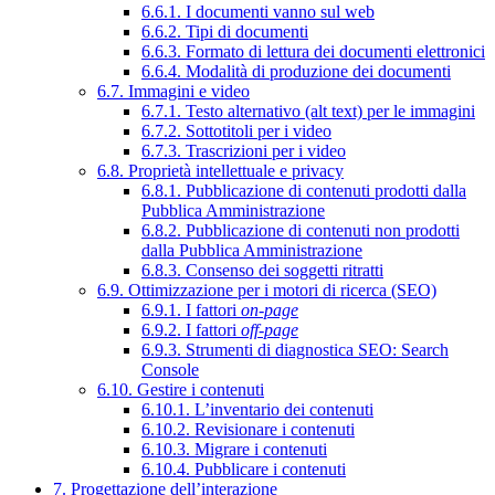
6.6.1. I documenti vanno sul web
6.6.2. Tipi di documenti
6.6.3. Formato di lettura dei documenti elettronici
6.6.4. Modalità di produzione dei documenti
6.7. Immagini e video
6.7.1. Testo alternativo (alt text) per le immagini
6.7.2. Sottotitoli per i video
6.7.3. Trascrizioni per i video
6.8. Proprietà intellettuale e privacy
6.8.1. Pubblicazione di contenuti prodotti dalla
Pubblica Amministrazione
6.8.2. Pubblicazione di contenuti non prodotti
dalla Pubblica Amministrazione
6.8.3. Consenso dei soggetti ritratti
6.9. Ottimizzazione per i motori di ricerca (SEO)
6.9.1. I fattori
on-page
6.9.2. I fattori
off-page
6.9.3. Strumenti di diagnostica SEO: Search
Console
6.10. Gestire i contenuti
6.10.1. L’inventario dei contenuti
6.10.2. Revisionare i contenuti
6.10.3. Migrare i contenuti
6.10.4. Pubblicare i contenuti
7. Progettazione dell’interazione