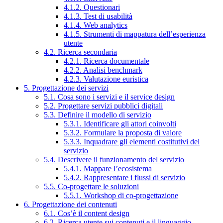
4.1.2. Questionari
4.1.3. Test di usabilità
4.1.4. Web analytics
4.1.5. Strumenti di mappatura dell’esperienza
utente
4.2. Ricerca secondaria
4.2.1. Ricerca documentale
4.2.2. Analisi benchmark
4.2.3. Valutazione euristica
5. Progettazione dei servizi
5.1. Cosa sono i servizi e il service design
5.2. Progettare servizi pubblici digitali
5.3. Definire il modello di servizio
5.3.1. Identificare gli attori coinvolti
5.3.2. Formulare la proposta di valore
5.3.3. Inquadrare gli elementi costitutivi del
servizio
5.4. Descrivere il funzionamento del servizio
5.4.1. Mappare l’ecosistema
5.4.2. Rappresentare i flussi di servizio
5.5. Co-progettare le soluzioni
5.5.1. Workshop di co-progettazione
6. Progettazione dei contenuti
6.1. Cos’è il content design
6.2. Ricerca utente sui contenuti e il linguaggio