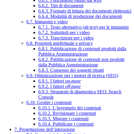
6.6.1. I documenti vanno sul web
6.6.2. Tipi di documenti
6.6.3. Formato di lettura dei documenti elettronici
6.6.4. Modalità di produzione dei documenti
6.7. Immagini e video
6.7.1. Testo alternativo (alt text) per le immagini
6.7.2. Sottotitoli per i video
6.7.3. Trascrizioni per i video
6.8. Proprietà intellettuale e privacy
6.8.1. Pubblicazione di contenuti prodotti dalla
Pubblica Amministrazione
6.8.2. Pubblicazione di contenuti non prodotti
dalla Pubblica Amministrazione
6.8.3. Consenso dei soggetti ritratti
6.9. Ottimizzazione per i motori di ricerca (SEO)
6.9.1. I fattori
on-page
6.9.2. I fattori
off-page
6.9.3. Strumenti di diagnostica SEO: Search
Console
6.10. Gestire i contenuti
6.10.1. L’inventario dei contenuti
6.10.2. Revisionare i contenuti
6.10.3. Migrare i contenuti
6.10.4. Pubblicare i contenuti
7. Progettazione dell’interazione