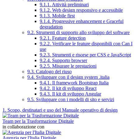
9.1.1. Attività preliminari
9.1.2. Web design responsivo e accessibile
9.1.3. Mobile first
9.1.4. Progressive enhancement e Graceful
degradation
9.2. Strumenti di supporto allo sviluppo del software
9.2.1. Feature detection
9.2.2. Verificare le feature disponibili con Can I
use
9.2.3. Strumenti e risorse per CSS e JavaScript
9.2.4. Supporto browser
9.2.5. Misurare le prestazioni
9.3. Catalogo del riuso
9.4. Sviluppare con il design system .italia
9.4.1. Il framework Bootstrap Italia
9.4.2. Il kit di sviluppo React
9.4.3. Il kit di sviluppo Angular
9.5. Sviluppare con i modelli di sito e servizi
1. Scopo, destinatari e uso del Manuale operativo di design
Team per la Trasformazione Digitale
in collaborazione con
Agenzia per l'Italia Digitale