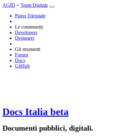
AGID
+
Team Digitale
Piano Triennale
Le community
Developers
Designers
Gli strumenti
Forum
Docs
GitHub
Docs Italia
beta
Documenti pubblici, digitali.