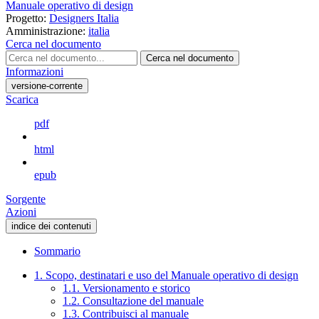
Manuale operativo di design
Progetto:
Designers Italia
Amministrazione:
italia
Cerca nel documento
Cerca nel documento
Informazioni
versione-corrente
Scarica
pdf
html
epub
Sorgente
Azioni
indice dei contenuti
Sommario
1. Scopo, destinatari e uso del Manuale operativo di design
1.1. Versionamento e storico
1.2. Consultazione del manuale
1.3. Contribuisci al manuale