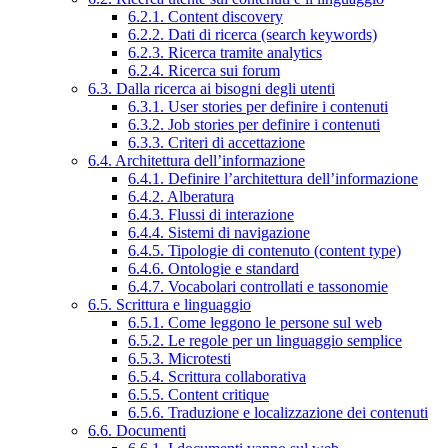
6.2.1. Content discovery
6.2.2. Dati di ricerca (search keywords)
6.2.3. Ricerca tramite analytics
6.2.4. Ricerca sui forum
6.3. Dalla ricerca ai bisogni degli utenti
6.3.1. User stories per definire i contenuti
6.3.2. Job stories per definire i contenuti
6.3.3. Criteri di accettazione
6.4. Architettura dell’informazione
6.4.1. Definire l’architettura dell’informazione
6.4.2. Alberatura
6.4.3. Flussi di interazione
6.4.4. Sistemi di navigazione
6.4.5. Tipologie di contenuto (content type)
6.4.6. Ontologie e standard
6.4.7. Vocabolari controllati e tassonomie
6.5. Scrittura e linguaggio
6.5.1. Come leggono le persone sul web
6.5.2. Le regole per un linguaggio semplice
6.5.3. Microtesti
6.5.4. Scrittura collaborativa
6.5.5. Content critique
6.5.6. Traduzione e localizzazione dei contenuti
6.6. Documenti