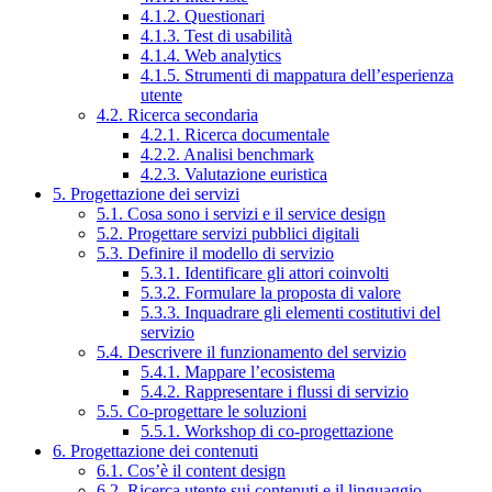
4.1.2. Questionari
4.1.3. Test di usabilità
4.1.4. Web analytics
4.1.5. Strumenti di mappatura dell’esperienza
utente
4.2. Ricerca secondaria
4.2.1. Ricerca documentale
4.2.2. Analisi benchmark
4.2.3. Valutazione euristica
5. Progettazione dei servizi
5.1. Cosa sono i servizi e il service design
5.2. Progettare servizi pubblici digitali
5.3. Definire il modello di servizio
5.3.1. Identificare gli attori coinvolti
5.3.2. Formulare la proposta di valore
5.3.3. Inquadrare gli elementi costitutivi del
servizio
5.4. Descrivere il funzionamento del servizio
5.4.1. Mappare l’ecosistema
5.4.2. Rappresentare i flussi di servizio
5.5. Co-progettare le soluzioni
5.5.1. Workshop di co-progettazione
6. Progettazione dei contenuti
6.1. Cos’è il content design
6.2. Ricerca utente sui contenuti e il linguaggio