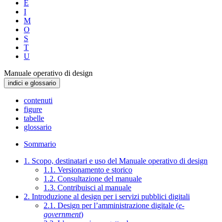
E
I
M
O
S
T
U
Manuale operativo di design
indici e glossario
contenuti
figure
tabelle
glossario
Sommario
1. Scopo, destinatari e uso del Manuale operativo di design
1.1. Versionamento e storico
1.2. Consultazione del manuale
1.3. Contribuisci al manuale
2. Introduzione al design per i servizi pubblici digitali
2.1. Design per l’amministrazione digitale (
e-
government
)