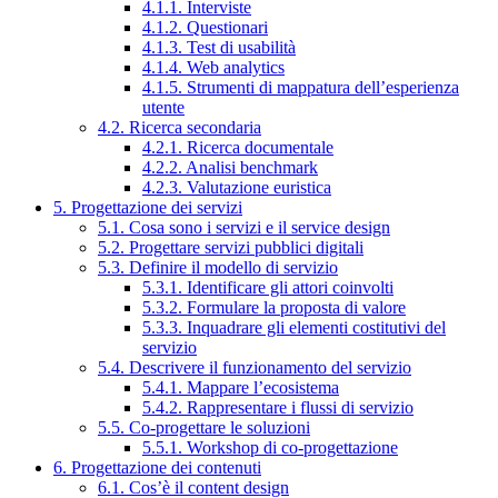
4.1.1. Interviste
4.1.2. Questionari
4.1.3. Test di usabilità
4.1.4. Web analytics
4.1.5. Strumenti di mappatura dell’esperienza
utente
4.2. Ricerca secondaria
4.2.1. Ricerca documentale
4.2.2. Analisi benchmark
4.2.3. Valutazione euristica
5. Progettazione dei servizi
5.1. Cosa sono i servizi e il service design
5.2. Progettare servizi pubblici digitali
5.3. Definire il modello di servizio
5.3.1. Identificare gli attori coinvolti
5.3.2. Formulare la proposta di valore
5.3.3. Inquadrare gli elementi costitutivi del
servizio
5.4. Descrivere il funzionamento del servizio
5.4.1. Mappare l’ecosistema
5.4.2. Rappresentare i flussi di servizio
5.5. Co-progettare le soluzioni
5.5.1. Workshop di co-progettazione
6. Progettazione dei contenuti
6.1. Cos’è il content design