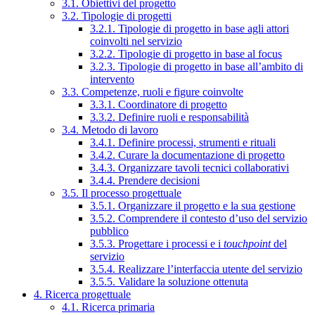
3.1. Obiettivi del progetto
3.2. Tipologie di progetti
3.2.1. Tipologie di progetto in base agli attori
coinvolti nel servizio
3.2.2. Tipologie di progetto in base al focus
3.2.3. Tipologie di progetto in base all’ambito di
intervento
3.3. Competenze, ruoli e figure coinvolte
3.3.1. Coordinatore di progetto
3.3.2. Definire ruoli e responsabilità
3.4. Metodo di lavoro
3.4.1. Definire processi, strumenti e rituali
3.4.2. Curare la documentazione di progetto
3.4.3. Organizzare tavoli tecnici collaborativi
3.4.4. Prendere decisioni
3.5. Il processo progettuale
3.5.1. Organizzare il progetto e la sua gestione
3.5.2. Comprendere il contesto d’uso del servizio
pubblico
3.5.3. Progettare i processi e i
touchpoint
del
servizio
3.5.4. Realizzare l’interfaccia utente del servizio
3.5.5. Validare la soluzione ottenuta
4. Ricerca progettuale
4.1. Ricerca primaria