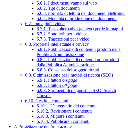
6.6.1. I documenti vanno sul web
6.6.2. Tipi di documenti
6.6.3. Formato di lettura dei documenti elettronici
6.6.4. Modalità di produzione dei documenti
6.7. Immagini e video
6.7.1. Testo alternativo (alt text) per le immagini
6.7.2. Sottotitoli per i video
6.7.3. Trascrizioni per i video
6.8. Proprietà intellettuale e privacy
6.8.1. Pubblicazione di contenuti prodotti dalla
Pubblica Amministrazione
6.8.2. Pubblicazione di contenuti non prodotti
dalla Pubblica Amministrazione
6.8.3. Consenso dei soggetti ritratti
6.9. Ottimizzazione per i motori di ricerca (SEO)
6.9.1. I fattori
on-page
6.9.2. I fattori
off-page
6.9.3. Strumenti di diagnostica SEO: Search
Console
6.10. Gestire i contenuti
6.10.1. L’inventario dei contenuti
6.10.2. Revisionare i contenuti
6.10.3. Migrare i contenuti
6.10.4. Pubblicare i contenuti
7. Progettazione dell’interazione