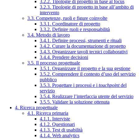
3.2.2. Tipologie di progetto in base al focus
3.2.3. Tipologie di progetto in base all’ambito di
intervento
3.3. Competenze, ruoli e figure coinvolte
3.3.1. Coordinatore di progetto
3.3.2. Definire ruoli e responsabilità
3.4. Metodo di lavoro
3.4.1. Definire processi, strumenti e rituali
3.4.2. Curare la documentazione di progetto
3.4.3. Organizzare tavoli tecnici collaborativi
3.4.4. Prendere decisioni
3.5. Il processo progettuale
3.5.1. Organizzare il progetto e la sua gestione
3.5.2. Comprendere il contesto d’uso del servizio
pubblico
3.5.3. Progettare i processi e i
touchpoint
del
servizio
3.5.4. Realizzare l’interfaccia utente del servizio
3.5.5. Validare la soluzione ottenuta
4. Ricerca progettuale
4.1. Ricerca primaria
4.1.1. Interviste
4.1.2. Questionari
4.1.3. Test di usabilità
4.1.4. Web analytics