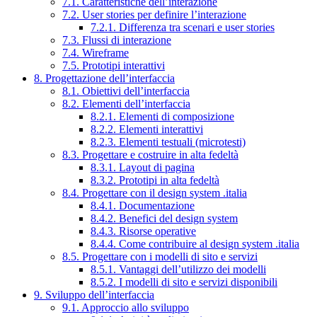
7.1. Caratteristiche dell’interazione
7.2. User stories per definire l’interazione
7.2.1. Differenza tra scenari e user stories
7.3. Flussi di interazione
7.4. Wireframe
7.5. Prototipi interattivi
8. Progettazione dell’interfaccia
8.1. Obiettivi dell’interfaccia
8.2. Elementi dell’interfaccia
8.2.1. Elementi di composizione
8.2.2. Elementi interattivi
8.2.3. Elementi testuali (microtesti)
8.3. Progettare e costruire in alta fedeltà
8.3.1. Layout di pagina
8.3.2. Prototipi in alta fedeltà
8.4. Progettare con il design system .italia
8.4.1. Documentazione
8.4.2. Benefici del design system
8.4.3. Risorse operative
8.4.4. Come contribuire al design system .italia
8.5. Progettare con i modelli di sito e servizi
8.5.1. Vantaggi dell’utilizzo dei modelli
8.5.2. I modelli di sito e servizi disponibili
9. Sviluppo dell’interfaccia
9.1. Approccio allo sviluppo