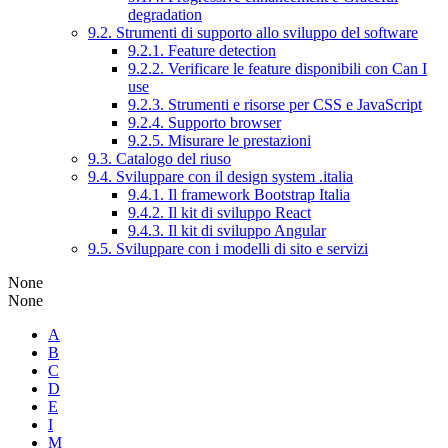
degradation
9.2. Strumenti di supporto allo sviluppo del software
9.2.1. Feature detection
9.2.2. Verificare le feature disponibili con Can I
use
9.2.3. Strumenti e risorse per CSS e JavaScript
9.2.4. Supporto browser
9.2.5. Misurare le prestazioni
9.3. Catalogo del riuso
9.4. Sviluppare con il design system .italia
9.4.1. Il framework Bootstrap Italia
9.4.2. Il kit di sviluppo React
9.4.3. Il kit di sviluppo Angular
9.5. Sviluppare con i modelli di sito e servizi
None
None
A
B
C
D
E
I
M