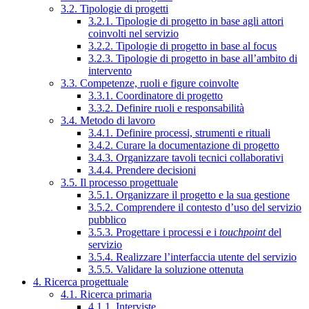
3.2. Tipologie di progetti
3.2.1. Tipologie di progetto in base agli attori
coinvolti nel servizio
3.2.2. Tipologie di progetto in base al focus
3.2.3. Tipologie di progetto in base all’ambito di
intervento
3.3. Competenze, ruoli e figure coinvolte
3.3.1. Coordinatore di progetto
3.3.2. Definire ruoli e responsabilità
3.4. Metodo di lavoro
3.4.1. Definire processi, strumenti e rituali
3.4.2. Curare la documentazione di progetto
3.4.3. Organizzare tavoli tecnici collaborativi
3.4.4. Prendere decisioni
3.5. Il processo progettuale
3.5.1. Organizzare il progetto e la sua gestione
3.5.2. Comprendere il contesto d’uso del servizio
pubblico
3.5.3. Progettare i processi e i
touchpoint
del
servizio
3.5.4. Realizzare l’interfaccia utente del servizio
3.5.5. Validare la soluzione ottenuta
4. Ricerca progettuale
4.1. Ricerca primaria
4.1.1. Interviste