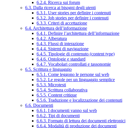
6.2.4. Ricerca sui forum
6.3. Dalla ricerca ai bisogni degli utenti
6.3.1. User stories per definire i contenuti
6.3.2. Job stories per definire i contenuti
6.3.3. Criteri di accettazione
6.4. Architettura dell’informazione
6.4.1. Definire l’architettura dell’informazione
6.4.2. Alberatura
6.4.3. Flussi di interazione
6.4.4. Sistemi di navigazione
6.4.5. Tipologie di contenuto (content type)
6.4.6. Ontologie e standard
6.4.7. Vocabolari controllati e tassonomie
6.5. Scrittura e linguaggio
6.5.1. Come leggono le persone sul web
6.5.2. Le regole per un linguaggio semplice
6.5.3. Microtesti
6.5.4. Scrittura collaborativa
6.5.5. Content critique
6.5.6. Traduzione e localizzazione dei contenuti
6.6. Documenti
6.6.1. I documenti vanno sul web
6.6.2. Tipi di documenti
6.6.3. Formato di lettura dei documenti elettronici
6.6.4. Modalità di produzione dei documenti