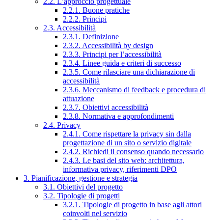
2.2. L’approccio progettuale
2.2.1. Buone pratiche
2.2.2. Principi
2.3. Accessibilità
2.3.1. Definizione
2.3.2. Accessibilità by design
2.3.3. Principi per l’accessibilità
2.3.4. Linee guida e criteri di successo
2.3.5. Come rilasciare una dichiarazione di
accessibilità
2.3.6. Meccanismo di feedback e procedura di
attuazione
2.3.7. Obiettivi accessibilità
2.3.8. Normativa e approfondimenti
2.4. Privacy
2.4.1. Come rispettare la privacy sin dalla
progettazione di un sito o servizio digitale
2.4.2. Richiedi il consenso quando necessario
2.4.3. Le basi del sito web: architettura,
informativa privacy, riferimenti DPO
3. Pianificazione, gestione e strategia
3.1. Obiettivi del progetto
3.2. Tipologie di progetti
3.2.1. Tipologie di progetto in base agli attori
coinvolti nel servizio