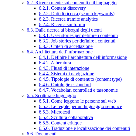
6.2. Ricerca utente sui contenuti e il linguaggio
6.2.1. Content discovery
6.2.2. Dati di ricerca (search keywords)
6.2.3. Ricerca tramite analytics
6.2.4. Ricerca sui forum
6.3. Dalla ricerca ai bisogni degli utenti
6.3.1. User stories per definire i contenuti
6.3.2. Job stories per definire i contenuti
6.3.3. Criteri di accettazione
6.4. Architettura dell’informazione
6.4.1. Definire l’architettura dell’informazione
6.4.2. Alberatura
6.4.3. Flussi di interazione
6.4.4. Sistemi di navigazione
6.4.5. Tipologie di contenuto (content type)
6.4.6. Ontologie e standard
6.4.7. Vocabolari controllati e tassonomie
6.5. Scrittura e linguaggio
6.5.1. Come leggono le persone sul web
6.5.2. Le regole per un linguaggio semplice
6.5.3. Microtesti
6.5.4. Scrittura collaborativa
6.5.5. Content critique
6.5.6. Traduzione e localizzazione dei contenuti
6.6. Documenti