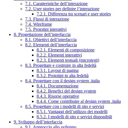
7.1. Caratteristiche dell’interazione
7.2. User stories per definire l’interazione
7.2.1. Differenza tra scenari e user stories
7.3. Flussi di interazione
7.4. Wireframe
7.5. Prototipi interattivi
8. Progettazione dell’interfaccia
8.1. Obiettivi dell’interfaccia
8.2. Elementi dell’interfaccia
8.2.1. Elementi di composizione
8.2.2. Elementi interattivi
8.2.3. Elementi testuali (microtesti)
8.3. Progettare e costruire in alta fedeltà
8.3.1. Layout di pagina
8.3.2. Prototipi in alta fedeltà
8.4. Progettare con il design system .italia
8.4.1. Documentazione
8.4.2. Benefici del design system
8.4.3. Risorse operative
8.4.4. Come contribuire al design system .italia
8.5. Progettare con i modelli di sito e servizi
8.5.1. Vantaggi dell’utilizzo dei modelli
8.5.2. I modelli di sito e servizi disponibili
9. Sviluppo dell’interfaccia
9.1. Approccio allo sviluppo