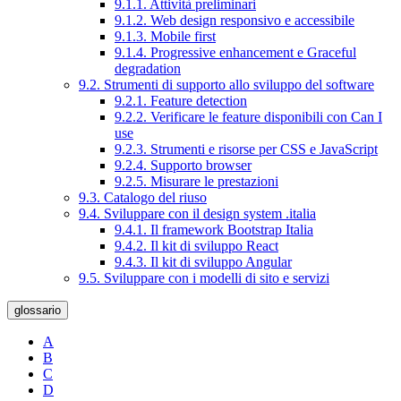
9.1.1. Attività preliminari
9.1.2. Web design responsivo e accessibile
9.1.3. Mobile first
9.1.4. Progressive enhancement e Graceful
degradation
9.2. Strumenti di supporto allo sviluppo del software
9.2.1. Feature detection
9.2.2. Verificare le feature disponibili con Can I
use
9.2.3. Strumenti e risorse per CSS e JavaScript
9.2.4. Supporto browser
9.2.5. Misurare le prestazioni
9.3. Catalogo del riuso
9.4. Sviluppare con il design system .italia
9.4.1. Il framework Bootstrap Italia
9.4.2. Il kit di sviluppo React
9.4.3. Il kit di sviluppo Angular
9.5. Sviluppare con i modelli di sito e servizi
glossario
A
B
C
D