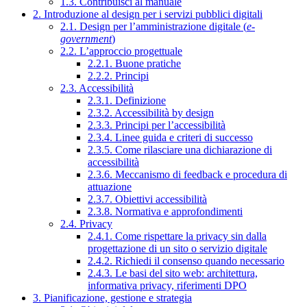
1.3. Contribuisci al manuale
2. Introduzione al design per i servizi pubblici digitali
2.1. Design per l’amministrazione digitale (
e-
government
)
2.2. L’approccio progettuale
2.2.1. Buone pratiche
2.2.2. Principi
2.3. Accessibilità
2.3.1. Definizione
2.3.2. Accessibilità by design
2.3.3. Principi per l’accessibilità
2.3.4. Linee guida e criteri di successo
2.3.5. Come rilasciare una dichiarazione di
accessibilità
2.3.6. Meccanismo di feedback e procedura di
attuazione
2.3.7. Obiettivi accessibilità
2.3.8. Normativa e approfondimenti
2.4. Privacy
2.4.1. Come rispettare la privacy sin dalla
progettazione di un sito o servizio digitale
2.4.2. Richiedi il consenso quando necessario
2.4.3. Le basi del sito web: architettura,
informativa privacy, riferimenti DPO
3. Pianificazione, gestione e strategia