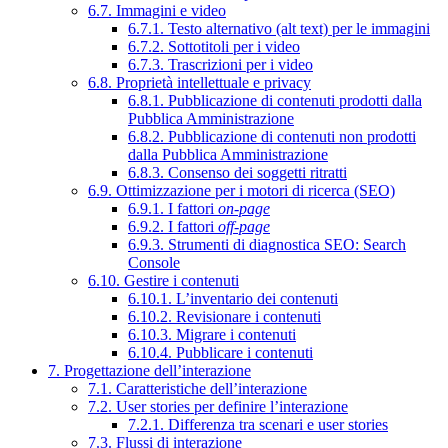
6.7. Immagini e video
6.7.1. Testo alternativo (alt text) per le immagini
6.7.2. Sottotitoli per i video
6.7.3. Trascrizioni per i video
6.8. Proprietà intellettuale e privacy
6.8.1. Pubblicazione di contenuti prodotti dalla
Pubblica Amministrazione
6.8.2. Pubblicazione di contenuti non prodotti
dalla Pubblica Amministrazione
6.8.3. Consenso dei soggetti ritratti
6.9. Ottimizzazione per i motori di ricerca (SEO)
6.9.1. I fattori
on-page
6.9.2. I fattori
off-page
6.9.3. Strumenti di diagnostica SEO: Search
Console
6.10. Gestire i contenuti
6.10.1. L’inventario dei contenuti
6.10.2. Revisionare i contenuti
6.10.3. Migrare i contenuti
6.10.4. Pubblicare i contenuti
7. Progettazione dell’interazione
7.1. Caratteristiche dell’interazione
7.2. User stories per definire l’interazione
7.2.1. Differenza tra scenari e user stories
7.3. Flussi di interazione