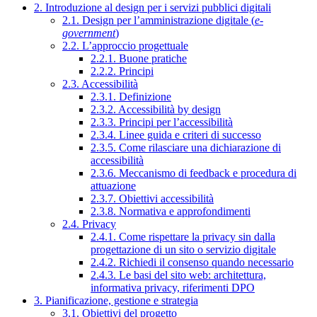
2. Introduzione al design per i servizi pubblici digitali
2.1. Design per l’amministrazione digitale (
e-
government
)
2.2. L’approccio progettuale
2.2.1. Buone pratiche
2.2.2. Principi
2.3. Accessibilità
2.3.1. Definizione
2.3.2. Accessibilità by design
2.3.3. Principi per l’accessibilità
2.3.4. Linee guida e criteri di successo
2.3.5. Come rilasciare una dichiarazione di
accessibilità
2.3.6. Meccanismo di feedback e procedura di
attuazione
2.3.7. Obiettivi accessibilità
2.3.8. Normativa e approfondimenti
2.4. Privacy
2.4.1. Come rispettare la privacy sin dalla
progettazione di un sito o servizio digitale
2.4.2. Richiedi il consenso quando necessario
2.4.3. Le basi del sito web: architettura,
informativa privacy, riferimenti DPO
3. Pianificazione, gestione e strategia
3.1. Obiettivi del progetto