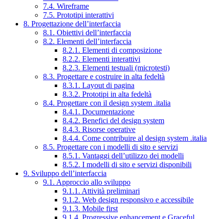
7.4. Wireframe
7.5. Prototipi interattivi
8. Progettazione dell’interfaccia
8.1. Obiettivi dell’interfaccia
8.2. Elementi dell’interfaccia
8.2.1. Elementi di composizione
8.2.2. Elementi interattivi
8.2.3. Elementi testuali (microtesti)
8.3. Progettare e costruire in alta fedeltà
8.3.1. Layout di pagina
8.3.2. Prototipi in alta fedeltà
8.4. Progettare con il design system .italia
8.4.1. Documentazione
8.4.2. Benefici del design system
8.4.3. Risorse operative
8.4.4. Come contribuire al design system .italia
8.5. Progettare con i modelli di sito e servizi
8.5.1. Vantaggi dell’utilizzo dei modelli
8.5.2. I modelli di sito e servizi disponibili
9. Sviluppo dell’interfaccia
9.1. Approccio allo sviluppo
9.1.1. Attività preliminari
9.1.2. Web design responsivo e accessibile
9.1.3. Mobile first
9.1.4. Progressive enhancement e Graceful