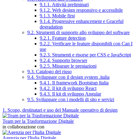
9.1.1. Attività preliminari
9.1.2. Web design responsivo e accessibile
9.1.3. Mobile first
9.1.4. Progressive enhancement e Graceful
degradation
9.2. Strumenti di supporto allo sviluppo del software
9.2.1. Feature detection
9.2.2. Verificare le feature disponibili con Can I
use
9.2.3. Strumenti e risorse per CSS e JavaScript
9.2.4. Supporto browser
9.2.5. Misurare le prestazioni
9.3. Catalogo del riuso
9.4. Sviluppare con il design system .italia
9.4.1. Il framework Bootstrap Italia
9.4.2. Il kit di sviluppo React
9.4.3. Il kit di sviluppo Angular
9.5. Sviluppare con i modelli di sito e servizi
1. Scopo, destinatari e uso del Manuale operativo di design
Team per la Trasformazione Digitale
in collaborazione con
Agenzia per l'Italia Digitale