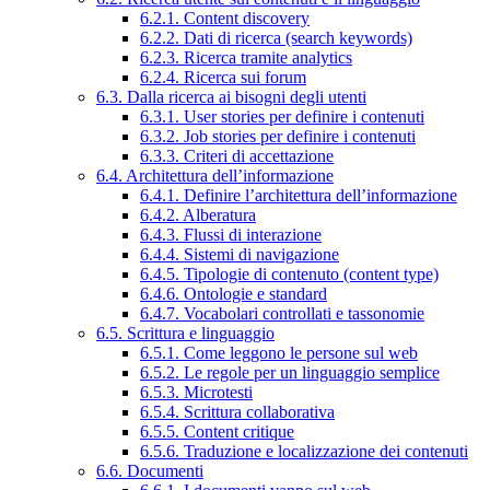
6.2.1. Content discovery
6.2.2. Dati di ricerca (search keywords)
6.2.3. Ricerca tramite analytics
6.2.4. Ricerca sui forum
6.3. Dalla ricerca ai bisogni degli utenti
6.3.1. User stories per definire i contenuti
6.3.2. Job stories per definire i contenuti
6.3.3. Criteri di accettazione
6.4. Architettura dell’informazione
6.4.1. Definire l’architettura dell’informazione
6.4.2. Alberatura
6.4.3. Flussi di interazione
6.4.4. Sistemi di navigazione
6.4.5. Tipologie di contenuto (content type)
6.4.6. Ontologie e standard
6.4.7. Vocabolari controllati e tassonomie
6.5. Scrittura e linguaggio
6.5.1. Come leggono le persone sul web
6.5.2. Le regole per un linguaggio semplice
6.5.3. Microtesti
6.5.4. Scrittura collaborativa
6.5.5. Content critique
6.5.6. Traduzione e localizzazione dei contenuti
6.6. Documenti