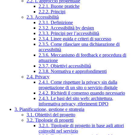
2.2. L’approccio progettuale
2.2.1. Buone pratiche
2.2.2. Principi
2.3. Accessibilità
2.3.1. Definizione
2.3.2. Accessibilità by design
2.3.3. Principi per l’accessibilità
2.3.4. Linee guida e criteri di successo
2.3.5. Come rilasciare una dichiarazione di
accessibilità
2.3.6. Meccanismo di feedback e procedura di
attuazione
2.3.7. Obiettivi accessibilità
2.3.8. Normativa e approfondimenti
2.4. Privacy
2.4.1. Come rispettare la privacy sin dalla
progettazione di un sito o servizio digitale
2.4.2. Richiedi il consenso quando necessario
2.4.3. Le basi del sito web: architettura,
informativa privacy, riferimenti DPO
3. Pianificazione, gestione e strategia
3.1. Obiettivi del progetto
3.2. Tipologie di progetti
3.2.1. Tipologie di progetto in base agli attori
coinvolti nel servizio