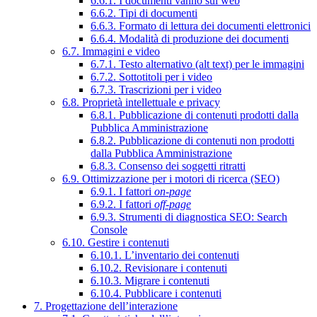
6.6.1. I documenti vanno sul web
6.6.2. Tipi di documenti
6.6.3. Formato di lettura dei documenti elettronici
6.6.4. Modalità di produzione dei documenti
6.7. Immagini e video
6.7.1. Testo alternativo (alt text) per le immagini
6.7.2. Sottotitoli per i video
6.7.3. Trascrizioni per i video
6.8. Proprietà intellettuale e privacy
6.8.1. Pubblicazione di contenuti prodotti dalla
Pubblica Amministrazione
6.8.2. Pubblicazione di contenuti non prodotti
dalla Pubblica Amministrazione
6.8.3. Consenso dei soggetti ritratti
6.9. Ottimizzazione per i motori di ricerca (SEO)
6.9.1. I fattori
on-page
6.9.2. I fattori
off-page
6.9.3. Strumenti di diagnostica SEO: Search
Console
6.10. Gestire i contenuti
6.10.1. L’inventario dei contenuti
6.10.2. Revisionare i contenuti
6.10.3. Migrare i contenuti
6.10.4. Pubblicare i contenuti
7. Progettazione dell’interazione