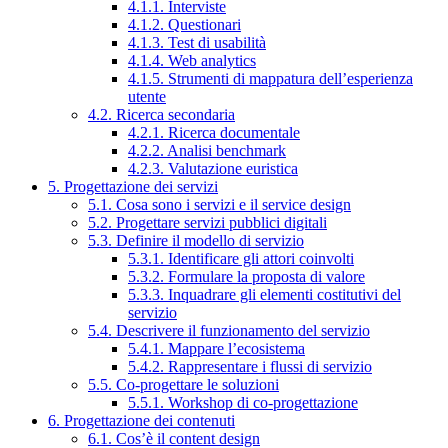
4.1.1. Interviste
4.1.2. Questionari
4.1.3. Test di usabilità
4.1.4. Web analytics
4.1.5. Strumenti di mappatura dell’esperienza
utente
4.2. Ricerca secondaria
4.2.1. Ricerca documentale
4.2.2. Analisi benchmark
4.2.3. Valutazione euristica
5. Progettazione dei servizi
5.1. Cosa sono i servizi e il service design
5.2. Progettare servizi pubblici digitali
5.3. Definire il modello di servizio
5.3.1. Identificare gli attori coinvolti
5.3.2. Formulare la proposta di valore
5.3.3. Inquadrare gli elementi costitutivi del
servizio
5.4. Descrivere il funzionamento del servizio
5.4.1. Mappare l’ecosistema
5.4.2. Rappresentare i flussi di servizio
5.5. Co-progettare le soluzioni
5.5.1. Workshop di co-progettazione
6. Progettazione dei contenuti
6.1. Cos’è il content design