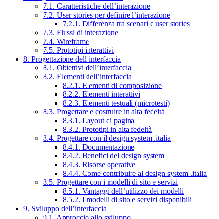
7.1. Caratteristiche dell’interazione
7.2. User stories per definire l’interazione
7.2.1. Differenza tra scenari e user stories
7.3. Flussi di interazione
7.4. Wireframe
7.5. Prototipi interattivi
8. Progettazione dell’interfaccia
8.1. Obiettivi dell’interfaccia
8.2. Elementi dell’interfaccia
8.2.1. Elementi di composizione
8.2.2. Elementi interattivi
8.2.3. Elementi testuali (microtesti)
8.3. Progettare e costruire in alta fedeltà
8.3.1. Layout di pagina
8.3.2. Prototipi in alta fedeltà
8.4. Progettare con il design system .italia
8.4.1. Documentazione
8.4.2. Benefici del design system
8.4.3. Risorse operative
8.4.4. Come contribuire al design system .italia
8.5. Progettare con i modelli di sito e servizi
8.5.1. Vantaggi dell’utilizzo dei modelli
8.5.2. I modelli di sito e servizi disponibili
9. Sviluppo dell’interfaccia
9.1. Approccio allo sviluppo