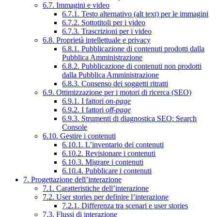
6.7. Immagini e video
6.7.1. Testo alternativo (alt text) per le immagini
6.7.2. Sottotitoli per i video
6.7.3. Trascrizioni per i video
6.8. Proprietà intellettuale e privacy
6.8.1. Pubblicazione di contenuti prodotti dalla
Pubblica Amministrazione
6.8.2. Pubblicazione di contenuti non prodotti
dalla Pubblica Amministrazione
6.8.3. Consenso dei soggetti ritratti
6.9. Ottimizzazione per i motori di ricerca (SEO)
6.9.1. I fattori
on-page
6.9.2. I fattori
off-page
6.9.3. Strumenti di diagnostica SEO: Search
Console
6.10. Gestire i contenuti
6.10.1. L’inventario dei contenuti
6.10.2. Revisionare i contenuti
6.10.3. Migrare i contenuti
6.10.4. Pubblicare i contenuti
7. Progettazione dell’interazione
7.1. Caratteristiche dell’interazione
7.2. User stories per definire l’interazione
7.2.1. Differenza tra scenari e user stories
7.3. Flussi di interazione