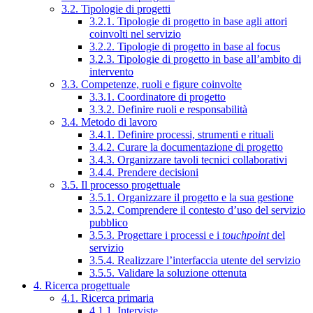
3.2. Tipologie di progetti
3.2.1. Tipologie di progetto in base agli attori
coinvolti nel servizio
3.2.2. Tipologie di progetto in base al focus
3.2.3. Tipologie di progetto in base all’ambito di
intervento
3.3. Competenze, ruoli e figure coinvolte
3.3.1. Coordinatore di progetto
3.3.2. Definire ruoli e responsabilità
3.4. Metodo di lavoro
3.4.1. Definire processi, strumenti e rituali
3.4.2. Curare la documentazione di progetto
3.4.3. Organizzare tavoli tecnici collaborativi
3.4.4. Prendere decisioni
3.5. Il processo progettuale
3.5.1. Organizzare il progetto e la sua gestione
3.5.2. Comprendere il contesto d’uso del servizio
pubblico
3.5.3. Progettare i processi e i
touchpoint
del
servizio
3.5.4. Realizzare l’interfaccia utente del servizio
3.5.5. Validare la soluzione ottenuta
4. Ricerca progettuale
4.1. Ricerca primaria
4.1.1. Interviste