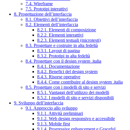
7.4. Wireframe
7.5. Prototipi interattivi
8. Progettazione dell’interfaccia
8.1. Obiettivi dell’interfaccia
8.2. Elementi dell’interfaccia
8.2.1. Elementi di composizione
8.2.2. Elementi interattivi
8.2.3. Elementi testuali (microtesti)
8.3. Progettare e costruire in alta fedeltà
8.3.1. Layout di pagina
8.3.2. Prototipi in alta fedeltà
8.4. Progettare con il design system .italia
8.4.1. Documentazione
8.4.2. Benefici del design system
8.4.3. Risorse operative
8.4.4. Come contribuire al design system .italia
8.5. Progettare con i modelli di sito e servizi
8.5.1. Vantaggi dell’utilizzo dei modelli
8.5.2. I modelli di sito e servizi disponibili
9. Sviluppo dell’interfaccia
9.1. Approccio allo sviluppo
9.1.1. Attività preliminari
9.1.2. Web design responsivo e accessibile
9.1.3. Mobile first
9.1.4. Progressive enhancement e Graceful