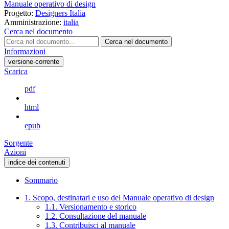
Manuale operativo di design
Progetto:
Designers Italia
Amministrazione:
italia
Cerca nel documento
Cerca nel documento
Informazioni
versione-corrente
Scarica
pdf
html
epub
Sorgente
Azioni
indice dei contenuti
Sommario
1. Scopo, destinatari e uso del Manuale operativo di design
1.1. Versionamento e storico
1.2. Consultazione del manuale
1.3. Contribuisci al manuale