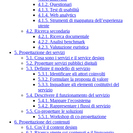
4.1.2. Questionari
4.1.3. Test di usabilità
4.1.4. Web analytics
4.1.5. Strumenti di mappatura dell’esperienza
utente
4.2. Ricerca secondaria
4.2.1. Ricerca documentale
4.2.2. Analisi benchmark
4.2.3. Valutazione euristica
5. Progettazione dei servizi
5.1. Cosa sono i servizi e il service design
5.2. Progettare servizi pubblici digitali
5.3. Definire il modello di servizio
5.3.1. Identificare gli attori coinvolti
5.3.2. Formulare la proposta di valore
5.3.3. Inquadrare gli elementi costitutivi del
servizio
5.4. Descrivere il funzionamento del servizio
5.4.1. Mappare l’ecosistema
5.4.2. Rappresentare i flussi di servizio
5.5. Co-progettare le soluzioni
5.5.1. Workshop di co-progettazione
6. Progettazione dei contenuti
6.1. Cos’è il content design
6.2. Ricerca utente sui contenuti e il linguaggio