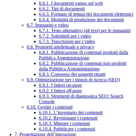
6.6.1. I documenti vanno sul web
6.6.2. Tipi di documenti
6.6.3. Formato di lettura dei documenti elettronici
6.6.4. Modalità di produzione dei documenti
6.7. Immagini e video
6.7.1. Testo alternativo (alt text) per le immagini
6.7.2. Sottotitoli per i video
6.7.3. Trascrizioni per i video
6.8. Proprietà intellettuale e privacy
6.8.1. Pubblicazione di contenuti prodotti dalla
Pubblica Amministrazione
6.8.2. Pubblicazione di contenuti non prodotti
dalla Pubblica Amministrazione
6.8.3. Consenso dei soggetti ritratti
6.9. Ottimizzazione per i motori di ricerca (SEO)
6.9.1. I fattori
on-page
6.9.2. I fattori
off-page
6.9.3. Strumenti di diagnostica SEO: Search
Console
6.10. Gestire i contenuti
6.10.1. L’inventario dei contenuti
6.10.2. Revisionare i contenuti
6.10.3. Migrare i contenuti
6.10.4. Pubblicare i contenuti
7. Progettazione dell’interazione