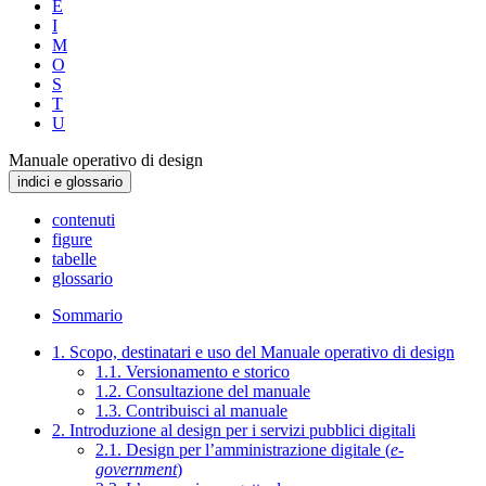
E
I
M
O
S
T
U
Manuale operativo di design
indici e glossario
contenuti
figure
tabelle
glossario
Sommario
1. Scopo, destinatari e uso del Manuale operativo di design
1.1. Versionamento e storico
1.2. Consultazione del manuale
1.3. Contribuisci al manuale
2. Introduzione al design per i servizi pubblici digitali
2.1. Design per l’amministrazione digitale (
e-
government
)