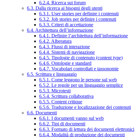
6.2.4. Ricerca sui forum
6.3. Dalla ricerca ai bisogni degli utenti
6.3.1. User stories per definire i contenuti
6.3.2. Job stories per definire i contenuti
6.3.3. Criteri di accettazione
6.4. Architettura dell’informazione
6.4.1. Definire l’architettura dell’informazione
6.4.2. Alberatura
6.4.3. Flussi di interazione
6.4.4. Sistemi di navigazione
6.4.5. Tipologie di contenuto (content type)
6.4.6. Ontologie e standard
6.4.7. Vocabolari controllati e tassonomie
6.5. Scrittura e linguaggio
6.5.1. Come leggono le persone sul web
6.5.2. Le regole per un linguaggio semplice
6.5.3. Microtesti
6.5.4. Scrittura collaborativa
6.5.5. Content critique
6.5.6. Traduzione e localizzazione dei contenuti
6.6. Documenti
6.6.1. I documenti vanno sul web
6.6.2. Tipi di documenti
6.6.3. Formato di lettura dei documenti elettronici
6.6.4. Modalità di produzione dei documenti