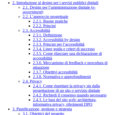
2. Introduzione al design per i servizi pubblici digitali
2.1. Design per l’amministrazione digitale (
e-
government
)
2.2. L’approccio progettuale
2.2.1. Buone pratiche
2.2.2. Principi
2.3. Accessibilità
2.3.1. Definizione
2.3.2. Accessibilità by design
2.3.3. Principi per l’accessibilità
2.3.4. Linee guida e criteri di successo
2.3.5. Come rilasciare una dichiarazione di
accessibilità
2.3.6. Meccanismo di feedback e procedura di
attuazione
2.3.7. Obiettivi accessibilità
2.3.8. Normativa e approfondimenti
2.4. Privacy
2.4.1. Come rispettare la privacy sin dalla
progettazione di un sito o servizio digitale
2.4.2. Richiedi il consenso quando necessario
2.4.3. Le basi del sito web: architettura,
informativa privacy, riferimenti DPO
3. Pianificazione, gestione e strategia
3.1. Obiettivi del progetto