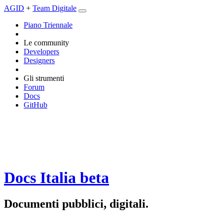
AGID
+
Team Digitale
Piano Triennale
Le community
Developers
Designers
Gli strumenti
Forum
Docs
GitHub
Docs Italia
beta
Documenti pubblici, digitali.