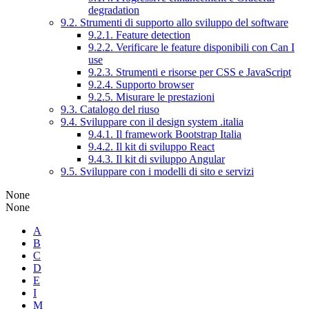
degradation
9.2. Strumenti di supporto allo sviluppo del software
9.2.1. Feature detection
9.2.2. Verificare le feature disponibili con Can I
use
9.2.3. Strumenti e risorse per CSS e JavaScript
9.2.4. Supporto browser
9.2.5. Misurare le prestazioni
9.3. Catalogo del riuso
9.4. Sviluppare con il design system .italia
9.4.1. Il framework Bootstrap Italia
9.4.2. Il kit di sviluppo React
9.4.3. Il kit di sviluppo Angular
9.5. Sviluppare con i modelli di sito e servizi
None
None
A
B
C
D
E
I
M