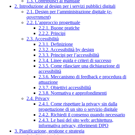
1.3. Contribuisci al manuale
2. Introduzione al design per i servizi pubblici digitali
2.1. Design per l’amministrazione digitale (
e-
government
)
2.2. L’approccio progettuale
2.2.1. Buone pratiche
2.2.2. Principi
2.3. Accessibilità
2.3.1. Definizione
2.3.2. Accessibilità by design
2.3.3. Principi per l’accessibilità
2.3.4. Linee guida e criteri di successo
2.3.5. Come rilasciare una dichiarazione di
accessibilità
2.3.6. Meccanismo di feedback e procedura di
attuazione
2.3.7. Obiettivi accessibilità
2.3.8. Normativa e approfondimenti
2.4. Privacy
2.4.1. Come rispettare la privacy sin dalla
progettazione di un sito o servizio digitale
2.4.2. Richiedi il consenso quando necessario
2.4.3. Le basi del sito web: architettura,
informativa privacy, riferimenti DPO
3. Pianificazione, gestione e strategia