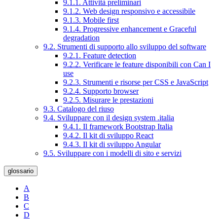
9.1.1. Attività preliminari
9.1.2. Web design responsivo e accessibile
9.1.3. Mobile first
9.1.4. Progressive enhancement e Graceful
degradation
9.2. Strumenti di supporto allo sviluppo del software
9.2.1. Feature detection
9.2.2. Verificare le feature disponibili con Can I
use
9.2.3. Strumenti e risorse per CSS e JavaScript
9.2.4. Supporto browser
9.2.5. Misurare le prestazioni
9.3. Catalogo del riuso
9.4. Sviluppare con il design system .italia
9.4.1. Il framework Bootstrap Italia
9.4.2. Il kit di sviluppo React
9.4.3. Il kit di sviluppo Angular
9.5. Sviluppare con i modelli di sito e servizi
glossario
A
B
C
D