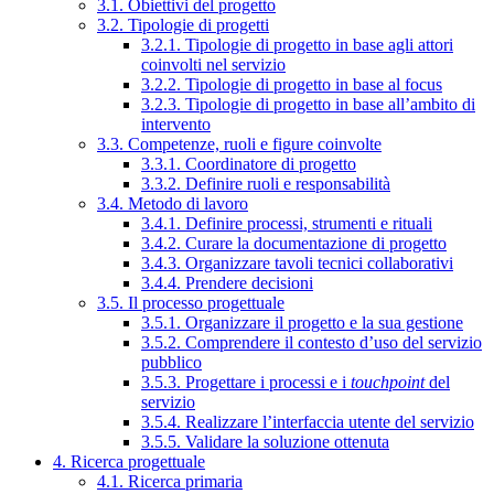
3.1. Obiettivi del progetto
3.2. Tipologie di progetti
3.2.1. Tipologie di progetto in base agli attori
coinvolti nel servizio
3.2.2. Tipologie di progetto in base al focus
3.2.3. Tipologie di progetto in base all’ambito di
intervento
3.3. Competenze, ruoli e figure coinvolte
3.3.1. Coordinatore di progetto
3.3.2. Definire ruoli e responsabilità
3.4. Metodo di lavoro
3.4.1. Definire processi, strumenti e rituali
3.4.2. Curare la documentazione di progetto
3.4.3. Organizzare tavoli tecnici collaborativi
3.4.4. Prendere decisioni
3.5. Il processo progettuale
3.5.1. Organizzare il progetto e la sua gestione
3.5.2. Comprendere il contesto d’uso del servizio
pubblico
3.5.3. Progettare i processi e i
touchpoint
del
servizio
3.5.4. Realizzare l’interfaccia utente del servizio
3.5.5. Validare la soluzione ottenuta
4. Ricerca progettuale
4.1. Ricerca primaria