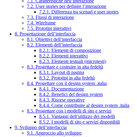
7.1. Caratteristiche dell’interazione
7.2. User stories per definire l’interazione
7.2.1. Differenza tra scenari e user stories
7.3. Flussi di interazione
7.4. Wireframe
7.5. Prototipi interattivi
8. Progettazione dell’interfaccia
8.1. Obiettivi dell’interfaccia
8.2. Elementi dell’interfaccia
8.2.1. Elementi di composizione
8.2.2. Elementi interattivi
8.2.3. Elementi testuali (microtesti)
8.3. Progettare e costruire in alta fedeltà
8.3.1. Layout di pagina
8.3.2. Prototipi in alta fedeltà
8.4. Progettare con il design system .italia
8.4.1. Documentazione
8.4.2. Benefici del design system
8.4.3. Risorse operative
8.4.4. Come contribuire al design system .italia
8.5. Progettare con i modelli di sito e servizi
8.5.1. Vantaggi dell’utilizzo dei modelli
8.5.2. I modelli di sito e servizi disponibili
9. Sviluppo dell’interfaccia
9.1. Approccio allo sviluppo