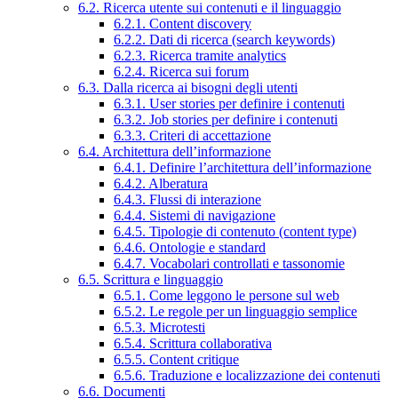
6.2. Ricerca utente sui contenuti e il linguaggio
6.2.1. Content discovery
6.2.2. Dati di ricerca (search keywords)
6.2.3. Ricerca tramite analytics
6.2.4. Ricerca sui forum
6.3. Dalla ricerca ai bisogni degli utenti
6.3.1. User stories per definire i contenuti
6.3.2. Job stories per definire i contenuti
6.3.3. Criteri di accettazione
6.4. Architettura dell’informazione
6.4.1. Definire l’architettura dell’informazione
6.4.2. Alberatura
6.4.3. Flussi di interazione
6.4.4. Sistemi di navigazione
6.4.5. Tipologie di contenuto (content type)
6.4.6. Ontologie e standard
6.4.7. Vocabolari controllati e tassonomie
6.5. Scrittura e linguaggio
6.5.1. Come leggono le persone sul web
6.5.2. Le regole per un linguaggio semplice
6.5.3. Microtesti
6.5.4. Scrittura collaborativa
6.5.5. Content critique
6.5.6. Traduzione e localizzazione dei contenuti
6.6. Documenti