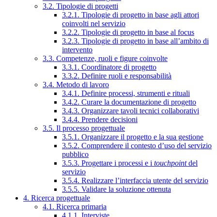
3.2. Tipologie di progetti
3.2.1. Tipologie di progetto in base agli attori
coinvolti nel servizio
3.2.2. Tipologie di progetto in base al focus
3.2.3. Tipologie di progetto in base all’ambito di
intervento
3.3. Competenze, ruoli e figure coinvolte
3.3.1. Coordinatore di progetto
3.3.2. Definire ruoli e responsabilità
3.4. Metodo di lavoro
3.4.1. Definire processi, strumenti e rituali
3.4.2. Curare la documentazione di progetto
3.4.3. Organizzare tavoli tecnici collaborativi
3.4.4. Prendere decisioni
3.5. Il processo progettuale
3.5.1. Organizzare il progetto e la sua gestione
3.5.2. Comprendere il contesto d’uso del servizio
pubblico
3.5.3. Progettare i processi e i
touchpoint
del
servizio
3.5.4. Realizzare l’interfaccia utente del servizio
3.5.5. Validare la soluzione ottenuta
4. Ricerca progettuale
4.1. Ricerca primaria
4.1.1. Interviste