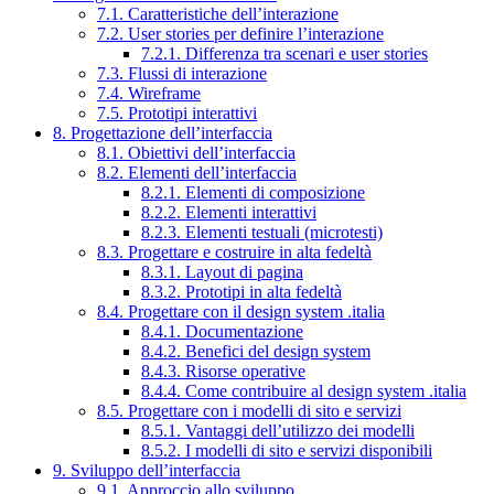
7.1. Caratteristiche dell’interazione
7.2. User stories per definire l’interazione
7.2.1. Differenza tra scenari e user stories
7.3. Flussi di interazione
7.4. Wireframe
7.5. Prototipi interattivi
8. Progettazione dell’interfaccia
8.1. Obiettivi dell’interfaccia
8.2. Elementi dell’interfaccia
8.2.1. Elementi di composizione
8.2.2. Elementi interattivi
8.2.3. Elementi testuali (microtesti)
8.3. Progettare e costruire in alta fedeltà
8.3.1. Layout di pagina
8.3.2. Prototipi in alta fedeltà
8.4. Progettare con il design system .italia
8.4.1. Documentazione
8.4.2. Benefici del design system
8.4.3. Risorse operative
8.4.4. Come contribuire al design system .italia
8.5. Progettare con i modelli di sito e servizi
8.5.1. Vantaggi dell’utilizzo dei modelli
8.5.2. I modelli di sito e servizi disponibili
9. Sviluppo dell’interfaccia
9.1. Approccio allo sviluppo