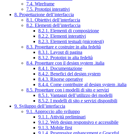
7.4. Wireframe
7.5. Prototipi interattivi
8. Progettazione dell’interfaccia
8.1. Obiettivi dell’interfaccia
8.2. Elementi dell’interfaccia
8.2.1. Elementi di composizione
8.2.2. Elementi interattivi
8.2.3. Elementi testuali (microtesti)
8.3. Progettare e costruire in alta fedeltà
8.3.1. Layout di pagina
8.3.2. Prototipi in alta fedeltà
8.4. Progettare con il design system .italia
8.4.1. Documentazione
8.4.2. Benefici del design system
8.4.3. Risorse operative
8.4.4. Come contribuire al design system .italia
8.5. Progettare con i modelli di sito e servizi
8.5.1. Vantaggi dell’utilizzo dei modelli
8.5.2. I modelli di sito e servizi disponibili
9. Sviluppo dell’interfaccia
9.1. Approccio allo sviluppo
9.1.1. Attività preliminari
9.1.2. Web design responsivo e accessibile
9.1.3. Mobile first
9.1.4. Progressive enhancement e Graceful