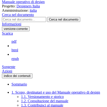
Manuale operativo di design
Progetto:
Designers Italia
Amministrazione:
italia
Cerca nel documento
Cerca nel documento
Informazioni
versione-corrente
Scarica
pdf
html
epub
Sorgente
Azioni
indice dei contenuti
Sommario
1. Scopo, destinatari e uso del Manuale operativo di design
1.1. Versionamento e storico
1.2. Consultazione del manuale
1.3. Contribuisci al manuale