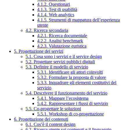
4.1.2. Questionari
4.1.3. Test di usabilità
4.1.4. Web analytics
4.1.5. Strumenti di mappatura dell’esperienza
utente
4.2. Ricerca secondaria
4.2.1. Ricerca documentale
4.2.2. Analisi benchmark
4.2.3. Valutazione euristica
5. Progettazione dei servizi
5.1. Cosa sono i servizi e il service design
5.2. Progettare servizi pubblici digitali
5.3. Definire il modello di servizio
5.3.1. Identificare gli attori coinvolti
5.3.2. Formulare la proposta di valore
5.3.3. Inquadrare gli elementi costitutivi del
servizio
5.4. Descrivere il funzionamento del servizio
5.4.1. Mappare l’ecosistema
5.4.2. Rappresentare i flussi di servizio
5.5. Co-progettare le soluzioni
5.5.1. Workshop di co-progettazione
6. Progettazione dei contenuti
6.1. Cos’è il content design
6.2. Ricerca utente sui contenuti e il linguaggio