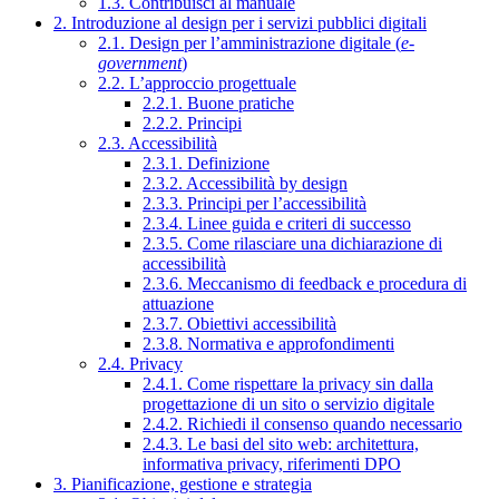
1.3. Contribuisci al manuale
2. Introduzione al design per i servizi pubblici digitali
2.1. Design per l’amministrazione digitale (
e-
government
)
2.2. L’approccio progettuale
2.2.1. Buone pratiche
2.2.2. Principi
2.3. Accessibilità
2.3.1. Definizione
2.3.2. Accessibilità by design
2.3.3. Principi per l’accessibilità
2.3.4. Linee guida e criteri di successo
2.3.5. Come rilasciare una dichiarazione di
accessibilità
2.3.6. Meccanismo di feedback e procedura di
attuazione
2.3.7. Obiettivi accessibilità
2.3.8. Normativa e approfondimenti
2.4. Privacy
2.4.1. Come rispettare la privacy sin dalla
progettazione di un sito o servizio digitale
2.4.2. Richiedi il consenso quando necessario
2.4.3. Le basi del sito web: architettura,
informativa privacy, riferimenti DPO
3. Pianificazione, gestione e strategia