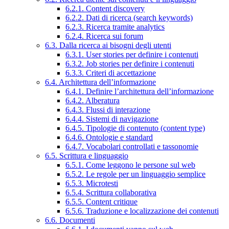
6.2.1. Content discovery
6.2.2. Dati di ricerca (search keywords)
6.2.3. Ricerca tramite analytics
6.2.4. Ricerca sui forum
6.3. Dalla ricerca ai bisogni degli utenti
6.3.1. User stories per definire i contenuti
6.3.2. Job stories per definire i contenuti
6.3.3. Criteri di accettazione
6.4. Architettura dell’informazione
6.4.1. Definire l’architettura dell’informazione
6.4.2. Alberatura
6.4.3. Flussi di interazione
6.4.4. Sistemi di navigazione
6.4.5. Tipologie di contenuto (content type)
6.4.6. Ontologie e standard
6.4.7. Vocabolari controllati e tassonomie
6.5. Scrittura e linguaggio
6.5.1. Come leggono le persone sul web
6.5.2. Le regole per un linguaggio semplice
6.5.3. Microtesti
6.5.4. Scrittura collaborativa
6.5.5. Content critique
6.5.6. Traduzione e localizzazione dei contenuti
6.6. Documenti