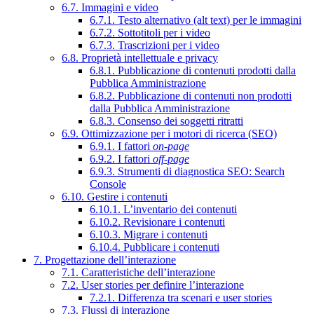
6.7. Immagini e video
6.7.1. Testo alternativo (alt text) per le immagini
6.7.2. Sottotitoli per i video
6.7.3. Trascrizioni per i video
6.8. Proprietà intellettuale e privacy
6.8.1. Pubblicazione di contenuti prodotti dalla
Pubblica Amministrazione
6.8.2. Pubblicazione di contenuti non prodotti
dalla Pubblica Amministrazione
6.8.3. Consenso dei soggetti ritratti
6.9. Ottimizzazione per i motori di ricerca (SEO)
6.9.1. I fattori
on-page
6.9.2. I fattori
off-page
6.9.3. Strumenti di diagnostica SEO: Search
Console
6.10. Gestire i contenuti
6.10.1. L’inventario dei contenuti
6.10.2. Revisionare i contenuti
6.10.3. Migrare i contenuti
6.10.4. Pubblicare i contenuti
7. Progettazione dell’interazione
7.1. Caratteristiche dell’interazione
7.2. User stories per definire l’interazione
7.2.1. Differenza tra scenari e user stories
7.3. Flussi di interazione