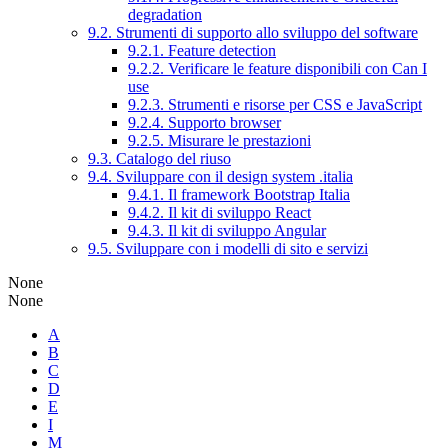
degradation
9.2. Strumenti di supporto allo sviluppo del software
9.2.1. Feature detection
9.2.2. Verificare le feature disponibili con Can I
use
9.2.3. Strumenti e risorse per CSS e JavaScript
9.2.4. Supporto browser
9.2.5. Misurare le prestazioni
9.3. Catalogo del riuso
9.4. Sviluppare con il design system .italia
9.4.1. Il framework Bootstrap Italia
9.4.2. Il kit di sviluppo React
9.4.3. Il kit di sviluppo Angular
9.5. Sviluppare con i modelli di sito e servizi
None
None
A
B
C
D
E
I
M