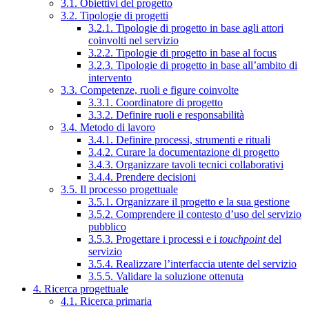
3.1. Obiettivi del progetto
3.2. Tipologie di progetti
3.2.1. Tipologie di progetto in base agli attori
coinvolti nel servizio
3.2.2. Tipologie di progetto in base al focus
3.2.3. Tipologie di progetto in base all’ambito di
intervento
3.3. Competenze, ruoli e figure coinvolte
3.3.1. Coordinatore di progetto
3.3.2. Definire ruoli e responsabilità
3.4. Metodo di lavoro
3.4.1. Definire processi, strumenti e rituali
3.4.2. Curare la documentazione di progetto
3.4.3. Organizzare tavoli tecnici collaborativi
3.4.4. Prendere decisioni
3.5. Il processo progettuale
3.5.1. Organizzare il progetto e la sua gestione
3.5.2. Comprendere il contesto d’uso del servizio
pubblico
3.5.3. Progettare i processi e i
touchpoint
del
servizio
3.5.4. Realizzare l’interfaccia utente del servizio
3.5.5. Validare la soluzione ottenuta
4. Ricerca progettuale
4.1. Ricerca primaria