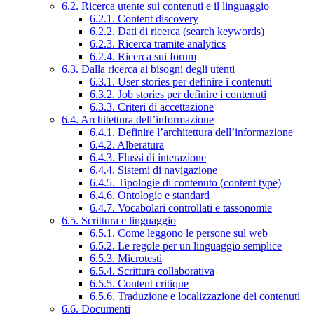
6.2. Ricerca utente sui contenuti e il linguaggio
6.2.1. Content discovery
6.2.2. Dati di ricerca (search keywords)
6.2.3. Ricerca tramite analytics
6.2.4. Ricerca sui forum
6.3. Dalla ricerca ai bisogni degli utenti
6.3.1. User stories per definire i contenuti
6.3.2. Job stories per definire i contenuti
6.3.3. Criteri di accettazione
6.4. Architettura dell’informazione
6.4.1. Definire l’architettura dell’informazione
6.4.2. Alberatura
6.4.3. Flussi di interazione
6.4.4. Sistemi di navigazione
6.4.5. Tipologie di contenuto (content type)
6.4.6. Ontologie e standard
6.4.7. Vocabolari controllati e tassonomie
6.5. Scrittura e linguaggio
6.5.1. Come leggono le persone sul web
6.5.2. Le regole per un linguaggio semplice
6.5.3. Microtesti
6.5.4. Scrittura collaborativa
6.5.5. Content critique
6.5.6. Traduzione e localizzazione dei contenuti
6.6. Documenti