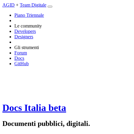
AGID
+
Team Digitale
Piano Triennale
Le community
Developers
Designers
Gli strumenti
Forum
Docs
GitHub
Docs Italia
beta
Documenti pubblici, digitali.