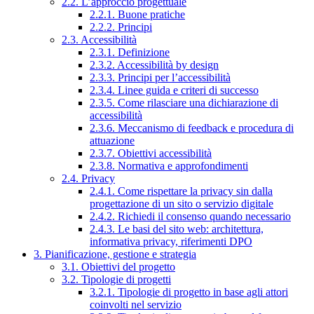
2.2. L’approccio progettuale
2.2.1. Buone pratiche
2.2.2. Principi
2.3. Accessibilità
2.3.1. Definizione
2.3.2. Accessibilità by design
2.3.3. Principi per l’accessibilità
2.3.4. Linee guida e criteri di successo
2.3.5. Come rilasciare una dichiarazione di
accessibilità
2.3.6. Meccanismo di feedback e procedura di
attuazione
2.3.7. Obiettivi accessibilità
2.3.8. Normativa e approfondimenti
2.4. Privacy
2.4.1. Come rispettare la privacy sin dalla
progettazione di un sito o servizio digitale
2.4.2. Richiedi il consenso quando necessario
2.4.3. Le basi del sito web: architettura,
informativa privacy, riferimenti DPO
3. Pianificazione, gestione e strategia
3.1. Obiettivi del progetto
3.2. Tipologie di progetti
3.2.1. Tipologie di progetto in base agli attori
coinvolti nel servizio