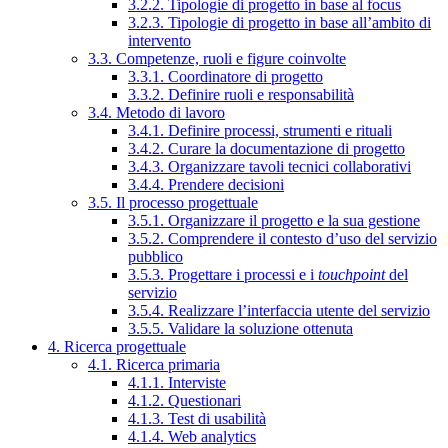
3.2.2. Tipologie di progetto in base al focus
3.2.3. Tipologie di progetto in base all’ambito di
intervento
3.3. Competenze, ruoli e figure coinvolte
3.3.1. Coordinatore di progetto
3.3.2. Definire ruoli e responsabilità
3.4. Metodo di lavoro
3.4.1. Definire processi, strumenti e rituali
3.4.2. Curare la documentazione di progetto
3.4.3. Organizzare tavoli tecnici collaborativi
3.4.4. Prendere decisioni
3.5. Il processo progettuale
3.5.1. Organizzare il progetto e la sua gestione
3.5.2. Comprendere il contesto d’uso del servizio
pubblico
3.5.3. Progettare i processi e i
touchpoint
del
servizio
3.5.4. Realizzare l’interfaccia utente del servizio
3.5.5. Validare la soluzione ottenuta
4. Ricerca progettuale
4.1. Ricerca primaria
4.1.1. Interviste
4.1.2. Questionari
4.1.3. Test di usabilità
4.1.4. Web analytics