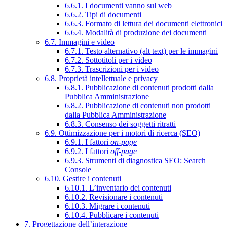
6.6.1. I documenti vanno sul web
6.6.2. Tipi di documenti
6.6.3. Formato di lettura dei documenti elettronici
6.6.4. Modalità di produzione dei documenti
6.7. Immagini e video
6.7.1. Testo alternativo (alt text) per le immagini
6.7.2. Sottotitoli per i video
6.7.3. Trascrizioni per i video
6.8. Proprietà intellettuale e privacy
6.8.1. Pubblicazione di contenuti prodotti dalla
Pubblica Amministrazione
6.8.2. Pubblicazione di contenuti non prodotti
dalla Pubblica Amministrazione
6.8.3. Consenso dei soggetti ritratti
6.9. Ottimizzazione per i motori di ricerca (SEO)
6.9.1. I fattori
on-page
6.9.2. I fattori
off-page
6.9.3. Strumenti di diagnostica SEO: Search
Console
6.10. Gestire i contenuti
6.10.1. L’inventario dei contenuti
6.10.2. Revisionare i contenuti
6.10.3. Migrare i contenuti
6.10.4. Pubblicare i contenuti
7. Progettazione dell’interazione