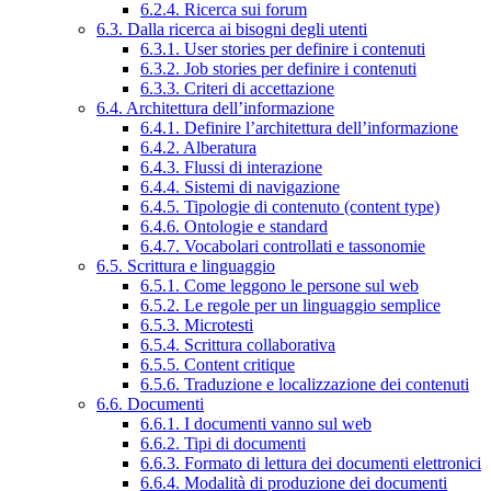
6.2.4. Ricerca sui forum
6.3. Dalla ricerca ai bisogni degli utenti
6.3.1. User stories per definire i contenuti
6.3.2. Job stories per definire i contenuti
6.3.3. Criteri di accettazione
6.4. Architettura dell’informazione
6.4.1. Definire l’architettura dell’informazione
6.4.2. Alberatura
6.4.3. Flussi di interazione
6.4.4. Sistemi di navigazione
6.4.5. Tipologie di contenuto (content type)
6.4.6. Ontologie e standard
6.4.7. Vocabolari controllati e tassonomie
6.5. Scrittura e linguaggio
6.5.1. Come leggono le persone sul web
6.5.2. Le regole per un linguaggio semplice
6.5.3. Microtesti
6.5.4. Scrittura collaborativa
6.5.5. Content critique
6.5.6. Traduzione e localizzazione dei contenuti
6.6. Documenti
6.6.1. I documenti vanno sul web
6.6.2. Tipi di documenti
6.6.3. Formato di lettura dei documenti elettronici
6.6.4. Modalità di produzione dei documenti