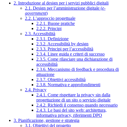
2. Introduzione al design per i servizi pubblici digitali
2.1. Design per l’amministrazione digitale (
e-
government
)
2.2. L’approccio progettuale
2.2.1. Buone pratiche
2.2.2. Principi
2.3. Accessibilità
2.3.1. Definizione
2.3.2. Accessibilità by design
2.3.3. Principi per l’accessibilità
2.3.4. Linee guida e criteri di successo
2.3.5. Come rilasciare una dichiarazione di
accessibilità
2.3.6. Meccanismo di feedback e procedura di
attuazione
2.3.7. Obiettivi accessibilità
2.3.8. Normativa e approfondimenti
2.4. Privacy
2.4.1. Come rispettare la privacy sin dalla
progettazione di un sito o servizio digitale
2.4.2. Richiedi il consenso quando necessario
2.4.3. Le basi del sito web: architettura,
informativa privacy, riferimenti DPO
3. Pianificazione, gestione e strategia
3.1. Obiettivi del progetto