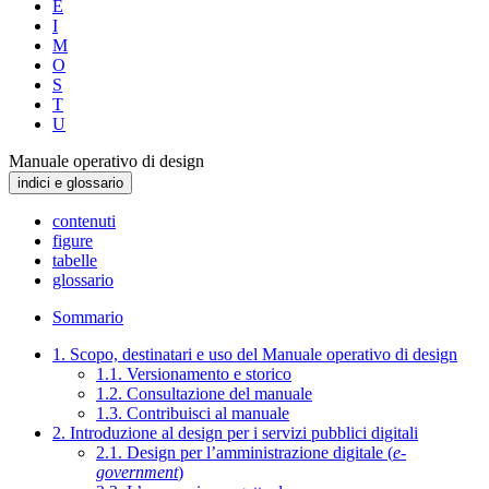
E
I
M
O
S
T
U
Manuale operativo di design
indici e glossario
contenuti
figure
tabelle
glossario
Sommario
1. Scopo, destinatari e uso del Manuale operativo di design
1.1. Versionamento e storico
1.2. Consultazione del manuale
1.3. Contribuisci al manuale
2. Introduzione al design per i servizi pubblici digitali
2.1. Design per l’amministrazione digitale (
e-
government
)