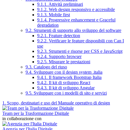
9.1.1. Attività preliminari
9.1.2. Web design responsivo e accessibile
9.1.3. Mobile first
9.1.4. Progressive enhancement e Graceful
degradation
9.2. Strumenti di supporto allo sviluppo del software
9.2.1. Feature detection
9.2.2. Verificare le feature disponibili con Can I
use
9.2.3. Strumenti e risorse per CSS e JavaScript
9.2.4. Supporto browser
9.2.5. Misurare le prestazioni
9.3. Catalogo del riuso
9.4. Sviluppare con il design system .italia
9.4.1. Il framework Bootstrap Italia
9.4.2. Il kit di sviluppo React
9.4.3. Il kit di sviluppo Angular
9.5. Sviluppare con i modelli di sito e servizi
1. Scopo, destinatari e uso del Manuale operativo di design
Team per la Trasformazione Digitale
in collaborazione con
Agenzia per l'Italia Digitale