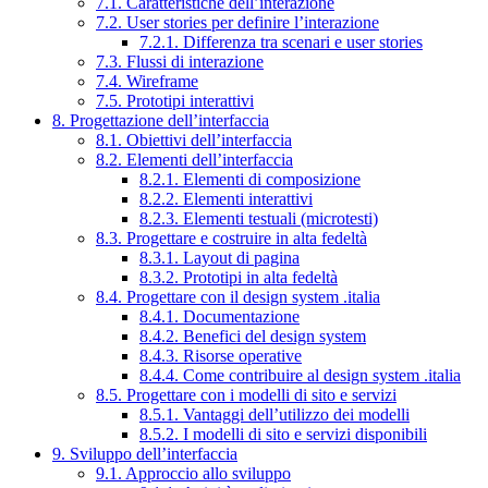
7.1. Caratteristiche dell’interazione
7.2. User stories per definire l’interazione
7.2.1. Differenza tra scenari e user stories
7.3. Flussi di interazione
7.4. Wireframe
7.5. Prototipi interattivi
8. Progettazione dell’interfaccia
8.1. Obiettivi dell’interfaccia
8.2. Elementi dell’interfaccia
8.2.1. Elementi di composizione
8.2.2. Elementi interattivi
8.2.3. Elementi testuali (microtesti)
8.3. Progettare e costruire in alta fedeltà
8.3.1. Layout di pagina
8.3.2. Prototipi in alta fedeltà
8.4. Progettare con il design system .italia
8.4.1. Documentazione
8.4.2. Benefici del design system
8.4.3. Risorse operative
8.4.4. Come contribuire al design system .italia
8.5. Progettare con i modelli di sito e servizi
8.5.1. Vantaggi dell’utilizzo dei modelli
8.5.2. I modelli di sito e servizi disponibili
9. Sviluppo dell’interfaccia
9.1. Approccio allo sviluppo