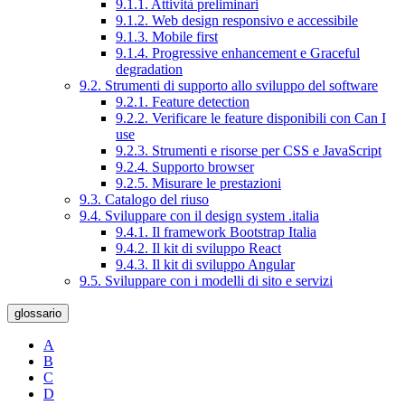
9.1.1. Attività preliminari
9.1.2. Web design responsivo e accessibile
9.1.3. Mobile first
9.1.4. Progressive enhancement e Graceful
degradation
9.2. Strumenti di supporto allo sviluppo del software
9.2.1. Feature detection
9.2.2. Verificare le feature disponibili con Can I
use
9.2.3. Strumenti e risorse per CSS e JavaScript
9.2.4. Supporto browser
9.2.5. Misurare le prestazioni
9.3. Catalogo del riuso
9.4. Sviluppare con il design system .italia
9.4.1. Il framework Bootstrap Italia
9.4.2. Il kit di sviluppo React
9.4.3. Il kit di sviluppo Angular
9.5. Sviluppare con i modelli di sito e servizi
glossario
A
B
C
D