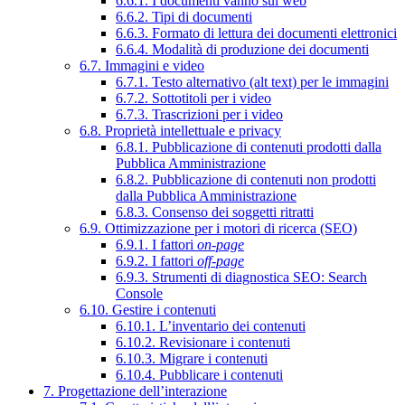
6.6.1. I documenti vanno sul web
6.6.2. Tipi di documenti
6.6.3. Formato di lettura dei documenti elettronici
6.6.4. Modalità di produzione dei documenti
6.7. Immagini e video
6.7.1. Testo alternativo (alt text) per le immagini
6.7.2. Sottotitoli per i video
6.7.3. Trascrizioni per i video
6.8. Proprietà intellettuale e privacy
6.8.1. Pubblicazione di contenuti prodotti dalla
Pubblica Amministrazione
6.8.2. Pubblicazione di contenuti non prodotti
dalla Pubblica Amministrazione
6.8.3. Consenso dei soggetti ritratti
6.9. Ottimizzazione per i motori di ricerca (SEO)
6.9.1. I fattori
on-page
6.9.2. I fattori
off-page
6.9.3. Strumenti di diagnostica SEO: Search
Console
6.10. Gestire i contenuti
6.10.1. L’inventario dei contenuti
6.10.2. Revisionare i contenuti
6.10.3. Migrare i contenuti
6.10.4. Pubblicare i contenuti
7. Progettazione dell’interazione