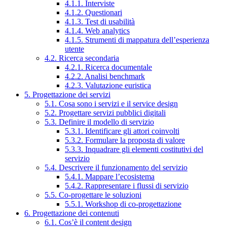
4.1.1. Interviste
4.1.2. Questionari
4.1.3. Test di usabilità
4.1.4. Web analytics
4.1.5. Strumenti di mappatura dell’esperienza
utente
4.2. Ricerca secondaria
4.2.1. Ricerca documentale
4.2.2. Analisi benchmark
4.2.3. Valutazione euristica
5. Progettazione dei servizi
5.1. Cosa sono i servizi e il service design
5.2. Progettare servizi pubblici digitali
5.3. Definire il modello di servizio
5.3.1. Identificare gli attori coinvolti
5.3.2. Formulare la proposta di valore
5.3.3. Inquadrare gli elementi costitutivi del
servizio
5.4. Descrivere il funzionamento del servizio
5.4.1. Mappare l’ecosistema
5.4.2. Rappresentare i flussi di servizio
5.5. Co-progettare le soluzioni
5.5.1. Workshop di co-progettazione
6. Progettazione dei contenuti
6.1. Cos’è il content design