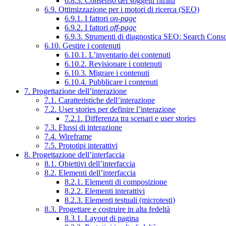
6.8.3. Consenso dei soggetti ritratti
6.9. Ottimizzazione per i motori di ricerca (SEO)
6.9.1. I fattori
on-page
6.9.2. I fattori
off-page
6.9.3. Strumenti di diagnostica SEO: Search Cons
6.10. Gestire i contenuti
6.10.1. L’inventario dei contenuti
6.10.2. Revisionare i contenuti
6.10.3. Migrare i contenuti
6.10.4. Pubblicare i contenuti
7. Progettazione dell’interazione
7.1. Caratteristiche dell’interazione
7.2. User stories per definire l’interazione
7.2.1. Differenza tra scenari e user stories
7.3. Flussi di interazione
7.4. Wireframe
7.5. Prototipi interattivi
8. Progettazione dell’interfaccia
8.1. Obiettivi dell’interfaccia
8.2. Elementi dell’interfaccia
8.2.1. Elementi di composizione
8.2.2. Elementi interattivi
8.2.3. Elementi testuali (microtesti)
8.3. Progettare e costruire in alta fedeltà
8.3.1. Layout di pagina