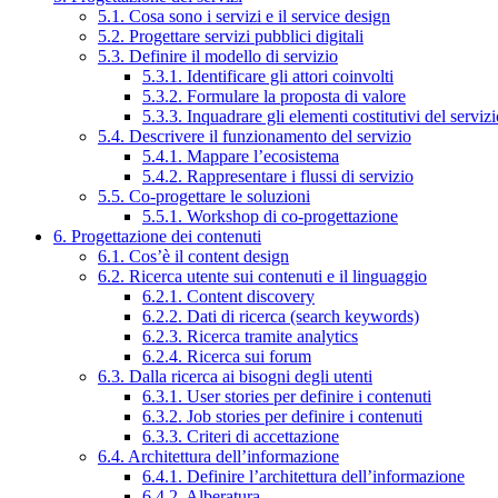
5.1. Cosa sono i servizi e il service design
5.2. Progettare servizi pubblici digitali
5.3. Definire il modello di servizio
5.3.1. Identificare gli attori coinvolti
5.3.2. Formulare la proposta di valore
5.3.3. Inquadrare gli elementi costitutivi del serviz
5.4. Descrivere il funzionamento del servizio
5.4.1. Mappare l’ecosistema
5.4.2. Rappresentare i flussi di servizio
5.5. Co-progettare le soluzioni
5.5.1. Workshop di co-progettazione
6. Progettazione dei contenuti
6.1. Cos’è il content design
6.2. Ricerca utente sui contenuti e il linguaggio
6.2.1. Content discovery
6.2.2. Dati di ricerca (search keywords)
6.2.3. Ricerca tramite analytics
6.2.4. Ricerca sui forum
6.3. Dalla ricerca ai bisogni degli utenti
6.3.1. User stories per definire i contenuti
6.3.2. Job stories per definire i contenuti
6.3.3. Criteri di accettazione
6.4. Architettura dell’informazione
6.4.1. Definire l’architettura dell’informazione
6.4.2. Alberatura