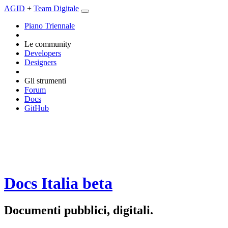
AGID
+
Team Digitale
Piano Triennale
Le community
Developers
Designers
Gli strumenti
Forum
Docs
GitHub
Docs Italia
beta
Documenti pubblici, digitali.