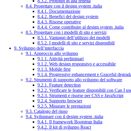
8.3.2. Prototipi in alta fedeltà
8.4. Progettare con il design system .italia
8.4.1. Documentazione
8.4.2. Benefici del design system
8.4.3. Risorse operative
8.4.4. Come contribuire al design system .italia
8.5. Progettare con i modelli di sito e servizi
8.5.1. Vantaggi dell’utilizzo dei modelli
8.5.2. I modelli di sito e servizi disponibili
9. Sviluppo dell’interfaccia
9.1. Approccio allo sviluppo
9.1.1. Attività preliminari
9.1.2. Web design responsivo e accessibile
9.1.3. Mobile first
9.1.4. Progressive enhancement e Graceful degrad
9.2. Strumenti di supporto allo sviluppo del software
9.2.1. Feature detection
9.2.2. Verificare le feature disponibili con Can I us
9.2.3. Strumenti e risorse per CSS e JavaScript
9.2.4. Supporto browser
9.2.5. Misurare le prestazioni
9.3. Catalogo del riuso
9.4. Sviluppare con il design system .italia
9.4.1. Il framework Bootstrap Italia
9.4.2. Il kit di sviluppo React