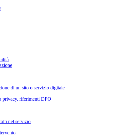
)
ilità
azione
ione di un sito o servizio digitale
va privacy, riferimenti DPO
olti nel servizio
ntervento