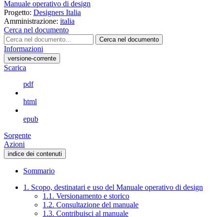
Manuale operativo di design
Progetto:
Designers Italia
Amministrazione:
italia
Cerca nel documento
Cerca nel documento
Informazioni
versione-corrente
Scarica
pdf
html
epub
Sorgente
Azioni
indice dei contenuti
Sommario
1. Scopo, destinatari e uso del Manuale operativo di design
1.1. Versionamento e storico
1.2. Consultazione del manuale
1.3. Contribuisci al manuale