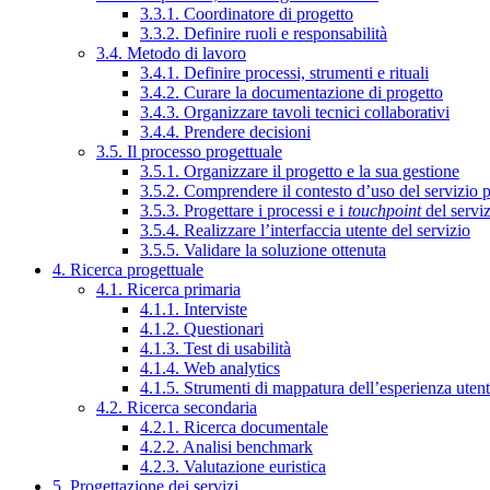
3.3.1. Coordinatore di progetto
3.3.2. Definire ruoli e responsabilità
3.4. Metodo di lavoro
3.4.1. Definire processi, strumenti e rituali
3.4.2. Curare la documentazione di progetto
3.4.3. Organizzare tavoli tecnici collaborativi
3.4.4. Prendere decisioni
3.5. Il processo progettuale
3.5.1. Organizzare il progetto e la sua gestione
3.5.2. Comprendere il contesto d’uso del servizio 
3.5.3. Progettare i processi e i
touchpoint
del servi
3.5.4. Realizzare l’interfaccia utente del servizio
3.5.5. Validare la soluzione ottenuta
4. Ricerca progettuale
4.1. Ricerca primaria
4.1.1. Interviste
4.1.2. Questionari
4.1.3. Test di usabilità
4.1.4. Web analytics
4.1.5. Strumenti di mappatura dell’esperienza uten
4.2. Ricerca secondaria
4.2.1. Ricerca documentale
4.2.2. Analisi benchmark
4.2.3. Valutazione euristica
5. Progettazione dei servizi