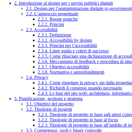
2. Introduzione al design per i servizi pubblici digitali
2.1. Design per l’amministrazione digitale (
e-government
2.2. L’approccio progettuale
2.2.1. Buone pratiche
2.2.2. Principi
2.3. Accessibilità
2.3.1. Definizione
2.3.2. Accessibilità by design
2.3.3. Principi per l’accessibilità
2.3.4. Linee guida e criteri di successo
2.3.5. Come rilasciare una dichiarazione di accessib
2.3.6. Meccanismo di feedback e procedura di attu
2.3.7. Obiettivi accessibilità
2.3.8. Normativa e approfondimenti
2.4. Privacy
2.4.1. Come rispettare la privacy sin dalla progettaz
2.4.2. Richiedi il consenso quando necessario
2.4.3. Le basi del sito web: architettura, informati
3. Pianificazione, gestione e strategia
3.1. Obiettivi del progetto
3.2. Tipologie di progetti
3.2.1. Tipologie di progetto in base agli attori coinv
3.2.2. Tipologie di progetto in base al focus
3.2.3. Tipologie di progetto in base all’ambito di i
3.3. Competenze, ruoli e figure coinvolte