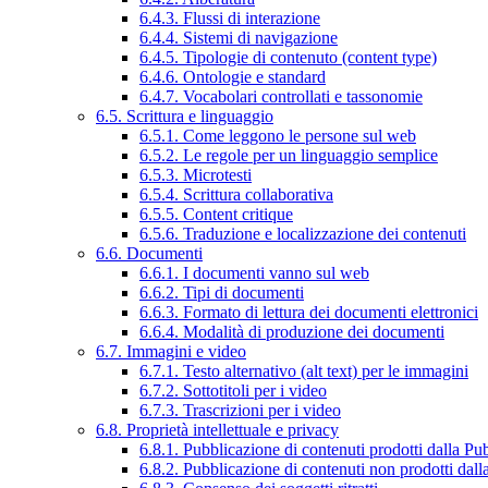
6.4.3. Flussi di interazione
6.4.4. Sistemi di navigazione
6.4.5. Tipologie di contenuto (content type)
6.4.6. Ontologie e standard
6.4.7. Vocabolari controllati e tassonomie
6.5. Scrittura e linguaggio
6.5.1. Come leggono le persone sul web
6.5.2. Le regole per un linguaggio semplice
6.5.3. Microtesti
6.5.4. Scrittura collaborativa
6.5.5. Content critique
6.5.6. Traduzione e localizzazione dei contenuti
6.6. Documenti
6.6.1. I documenti vanno sul web
6.6.2. Tipi di documenti
6.6.3. Formato di lettura dei documenti elettronici
6.6.4. Modalità di produzione dei documenti
6.7. Immagini e video
6.7.1. Testo alternativo (alt text) per le immagini
6.7.2. Sottotitoli per i video
6.7.3. Trascrizioni per i video
6.8. Proprietà intellettuale e privacy
6.8.1. Pubblicazione di contenuti prodotti dalla P
6.8.2. Pubblicazione di contenuti non prodotti dal