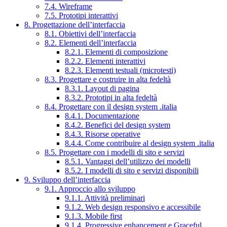
7.4. Wireframe
7.5. Prototipi interattivi
8. Progettazione dell’interfaccia
8.1. Obiettivi dell’interfaccia
8.2. Elementi dell’interfaccia
8.2.1. Elementi di composizione
8.2.2. Elementi interattivi
8.2.3. Elementi testuali (microtesti)
8.3. Progettare e costruire in alta fedeltà
8.3.1. Layout di pagina
8.3.2. Prototipi in alta fedeltà
8.4. Progettare con il design system .italia
8.4.1. Documentazione
8.4.2. Benefici del design system
8.4.3. Risorse operative
8.4.4. Come contribuire al design system .italia
8.5. Progettare con i modelli di sito e servizi
8.5.1. Vantaggi dell’utilizzo dei modelli
8.5.2. I modelli di sito e servizi disponibili
9. Sviluppo dell’interfaccia
9.1. Approccio allo sviluppo
9.1.1. Attività preliminari
9.1.2. Web design responsivo e accessibile
9.1.3. Mobile first
9.1.4. Progressive enhancement e Graceful