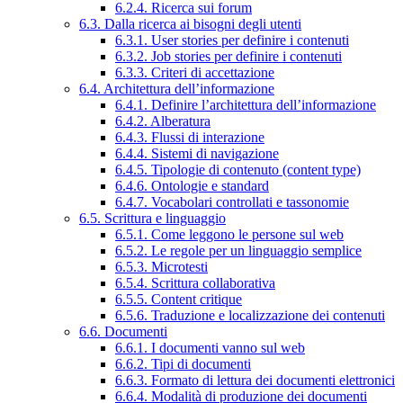
6.2.4. Ricerca sui forum
6.3. Dalla ricerca ai bisogni degli utenti
6.3.1. User stories per definire i contenuti
6.3.2. Job stories per definire i contenuti
6.3.3. Criteri di accettazione
6.4. Architettura dell’informazione
6.4.1. Definire l’architettura dell’informazione
6.4.2. Alberatura
6.4.3. Flussi di interazione
6.4.4. Sistemi di navigazione
6.4.5. Tipologie di contenuto (content type)
6.4.6. Ontologie e standard
6.4.7. Vocabolari controllati e tassonomie
6.5. Scrittura e linguaggio
6.5.1. Come leggono le persone sul web
6.5.2. Le regole per un linguaggio semplice
6.5.3. Microtesti
6.5.4. Scrittura collaborativa
6.5.5. Content critique
6.5.6. Traduzione e localizzazione dei contenuti
6.6. Documenti
6.6.1. I documenti vanno sul web
6.6.2. Tipi di documenti
6.6.3. Formato di lettura dei documenti elettronici
6.6.4. Modalità di produzione dei documenti