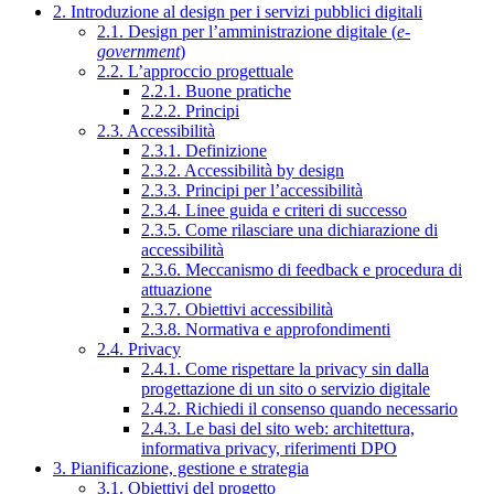
2. Introduzione al design per i servizi pubblici digitali
2.1. Design per l’amministrazione digitale (
e-
government
)
2.2. L’approccio progettuale
2.2.1. Buone pratiche
2.2.2. Principi
2.3. Accessibilità
2.3.1. Definizione
2.3.2. Accessibilità by design
2.3.3. Principi per l’accessibilità
2.3.4. Linee guida e criteri di successo
2.3.5. Come rilasciare una dichiarazione di
accessibilità
2.3.6. Meccanismo di feedback e procedura di
attuazione
2.3.7. Obiettivi accessibilità
2.3.8. Normativa e approfondimenti
2.4. Privacy
2.4.1. Come rispettare la privacy sin dalla
progettazione di un sito o servizio digitale
2.4.2. Richiedi il consenso quando necessario
2.4.3. Le basi del sito web: architettura,
informativa privacy, riferimenti DPO
3. Pianificazione, gestione e strategia
3.1. Obiettivi del progetto