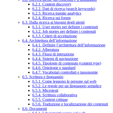
6.2.1. Content discovery
6.2.2. Dati di ricerca (search keywords)
6.2.3. Ricerca tramite analytics
6.2.4. Ricerca sui forum
6.3. Dalla ricerca ai bisogni degli utenti
6.3.1. User stories per definire i contenuti
6.3.2. Job stories per definire i contenuti
6.3.3. Criteri di accettazione
6.4. Architettura dell’informazione
6.4.1. Definire l’architettura dell’informazione
6.4.2. Alberatura
6.4.3. Flussi di interazione
6.4.4. Sistemi di navigazione
6.4.5. Tipologie di contenuto (content type)
6.4.6. Ontologie e standard
6.4.7. Vocabolari controllati e tassonomie
6.5. Scrittura e linguaggio
6.5.1. Come leggono le persone sul web
6.5.2. Le regole per un linguaggio semplice
6.5.3. Microtesti
6.5.4. Scrittura collaborativa
6.5.5. Content critique
6.5.6. Traduzione e localizzazione dei contenuti
6.6. Documenti