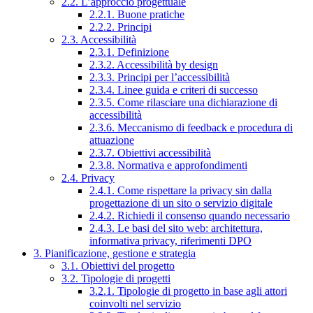
2.2. L’approccio progettuale
2.2.1. Buone pratiche
2.2.2. Principi
2.3. Accessibilità
2.3.1. Definizione
2.3.2. Accessibilità by design
2.3.3. Principi per l’accessibilità
2.3.4. Linee guida e criteri di successo
2.3.5. Come rilasciare una dichiarazione di
accessibilità
2.3.6. Meccanismo di feedback e procedura di
attuazione
2.3.7. Obiettivi accessibilità
2.3.8. Normativa e approfondimenti
2.4. Privacy
2.4.1. Come rispettare la privacy sin dalla
progettazione di un sito o servizio digitale
2.4.2. Richiedi il consenso quando necessario
2.4.3. Le basi del sito web: architettura,
informativa privacy, riferimenti DPO
3. Pianificazione, gestione e strategia
3.1. Obiettivi del progetto
3.2. Tipologie di progetti
3.2.1. Tipologie di progetto in base agli attori
coinvolti nel servizio