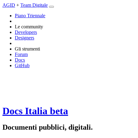
AGID
+
Team Digitale
Piano Triennale
Le community
Developers
Designers
Gli strumenti
Forum
Docs
GitHub
Docs Italia
beta
Documenti pubblici, digitali.