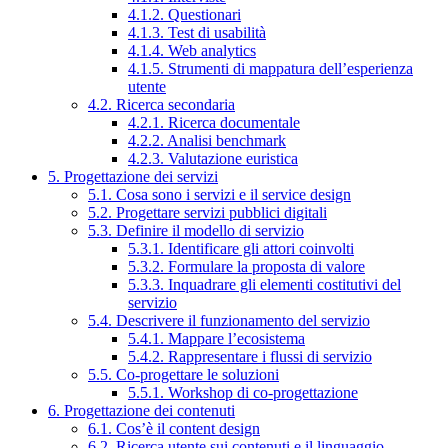
4.1.2. Questionari
4.1.3. Test di usabilità
4.1.4. Web analytics
4.1.5. Strumenti di mappatura dell’esperienza
utente
4.2. Ricerca secondaria
4.2.1. Ricerca documentale
4.2.2. Analisi benchmark
4.2.3. Valutazione euristica
5. Progettazione dei servizi
5.1. Cosa sono i servizi e il service design
5.2. Progettare servizi pubblici digitali
5.3. Definire il modello di servizio
5.3.1. Identificare gli attori coinvolti
5.3.2. Formulare la proposta di valore
5.3.3. Inquadrare gli elementi costitutivi del
servizio
5.4. Descrivere il funzionamento del servizio
5.4.1. Mappare l’ecosistema
5.4.2. Rappresentare i flussi di servizio
5.5. Co-progettare le soluzioni
5.5.1. Workshop di co-progettazione
6. Progettazione dei contenuti
6.1. Cos’è il content design
6.2. Ricerca utente sui contenuti e il linguaggio