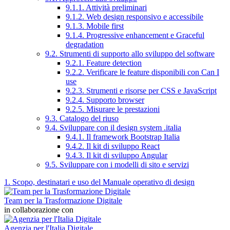
9.1.1. Attività preliminari
9.1.2. Web design responsivo e accessibile
9.1.3. Mobile first
9.1.4. Progressive enhancement e Graceful
degradation
9.2. Strumenti di supporto allo sviluppo del software
9.2.1. Feature detection
9.2.2. Verificare le feature disponibili con Can I
use
9.2.3. Strumenti e risorse per CSS e JavaScript
9.2.4. Supporto browser
9.2.5. Misurare le prestazioni
9.3. Catalogo del riuso
9.4. Sviluppare con il design system .italia
9.4.1. Il framework Bootstrap Italia
9.4.2. Il kit di sviluppo React
9.4.3. Il kit di sviluppo Angular
9.5. Sviluppare con i modelli di sito e servizi
1. Scopo, destinatari e uso del Manuale operativo di design
Team per la Trasformazione Digitale
in collaborazione con
Agenzia per l'Italia Digitale