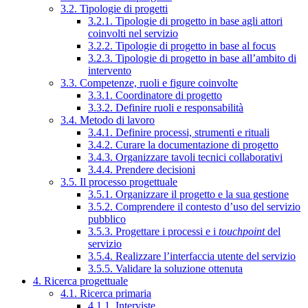
3.2. Tipologie di progetti
3.2.1. Tipologie di progetto in base agli attori
coinvolti nel servizio
3.2.2. Tipologie di progetto in base al focus
3.2.3. Tipologie di progetto in base all’ambito di
intervento
3.3. Competenze, ruoli e figure coinvolte
3.3.1. Coordinatore di progetto
3.3.2. Definire ruoli e responsabilità
3.4. Metodo di lavoro
3.4.1. Definire processi, strumenti e rituali
3.4.2. Curare la documentazione di progetto
3.4.3. Organizzare tavoli tecnici collaborativi
3.4.4. Prendere decisioni
3.5. Il processo progettuale
3.5.1. Organizzare il progetto e la sua gestione
3.5.2. Comprendere il contesto d’uso del servizio
pubblico
3.5.3. Progettare i processi e i
touchpoint
del
servizio
3.5.4. Realizzare l’interfaccia utente del servizio
3.5.5. Validare la soluzione ottenuta
4. Ricerca progettuale
4.1. Ricerca primaria
4.1.1. Interviste