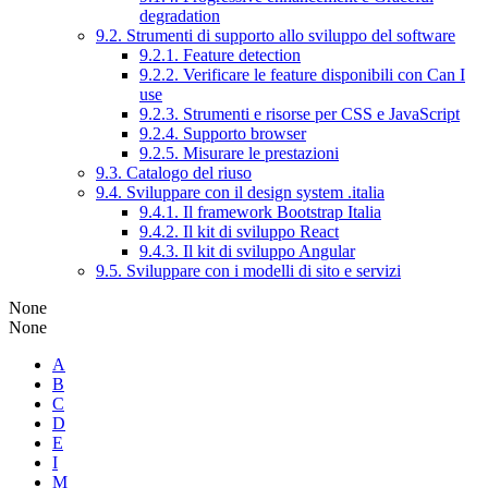
degradation
9.2. Strumenti di supporto allo sviluppo del software
9.2.1. Feature detection
9.2.2. Verificare le feature disponibili con Can I
use
9.2.3. Strumenti e risorse per CSS e JavaScript
9.2.4. Supporto browser
9.2.5. Misurare le prestazioni
9.3. Catalogo del riuso
9.4. Sviluppare con il design system .italia
9.4.1. Il framework Bootstrap Italia
9.4.2. Il kit di sviluppo React
9.4.3. Il kit di sviluppo Angular
9.5. Sviluppare con i modelli di sito e servizi
None
None
A
B
C
D
E
I
M