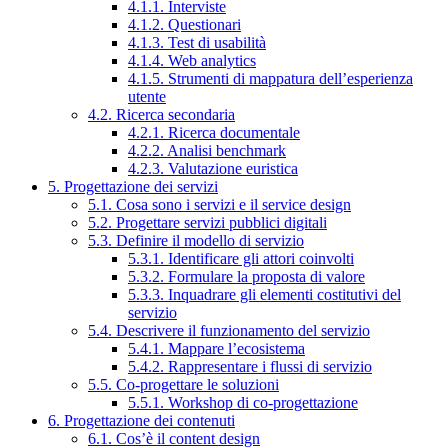
4.1.1. Interviste
4.1.2. Questionari
4.1.3. Test di usabilità
4.1.4. Web analytics
4.1.5. Strumenti di mappatura dell’esperienza
utente
4.2. Ricerca secondaria
4.2.1. Ricerca documentale
4.2.2. Analisi benchmark
4.2.3. Valutazione euristica
5. Progettazione dei servizi
5.1. Cosa sono i servizi e il service design
5.2. Progettare servizi pubblici digitali
5.3. Definire il modello di servizio
5.3.1. Identificare gli attori coinvolti
5.3.2. Formulare la proposta di valore
5.3.3. Inquadrare gli elementi costitutivi del
servizio
5.4. Descrivere il funzionamento del servizio
5.4.1. Mappare l’ecosistema
5.4.2. Rappresentare i flussi di servizio
5.5. Co-progettare le soluzioni
5.5.1. Workshop di co-progettazione
6. Progettazione dei contenuti
6.1. Cos’è il content design