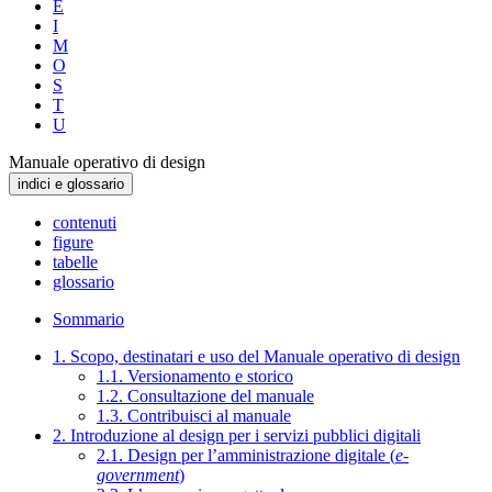
E
I
M
O
S
T
U
Manuale operativo di design
indici e glossario
contenuti
figure
tabelle
glossario
Sommario
1. Scopo, destinatari e uso del Manuale operativo di design
1.1. Versionamento e storico
1.2. Consultazione del manuale
1.3. Contribuisci al manuale
2. Introduzione al design per i servizi pubblici digitali
2.1. Design per l’amministrazione digitale (
e-
government
)