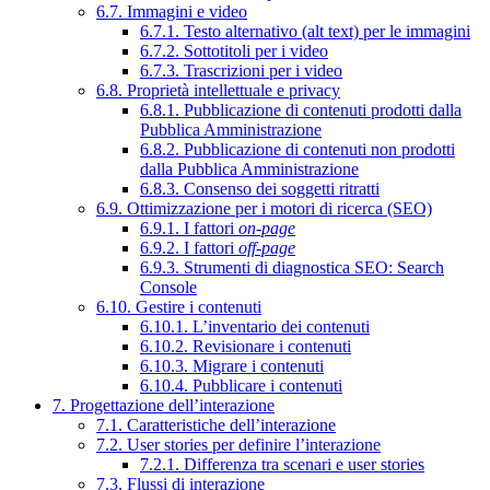
6.7. Immagini e video
6.7.1. Testo alternativo (alt text) per le immagini
6.7.2. Sottotitoli per i video
6.7.3. Trascrizioni per i video
6.8. Proprietà intellettuale e privacy
6.8.1. Pubblicazione di contenuti prodotti dalla
Pubblica Amministrazione
6.8.2. Pubblicazione di contenuti non prodotti
dalla Pubblica Amministrazione
6.8.3. Consenso dei soggetti ritratti
6.9. Ottimizzazione per i motori di ricerca (SEO)
6.9.1. I fattori
on-page
6.9.2. I fattori
off-page
6.9.3. Strumenti di diagnostica SEO: Search
Console
6.10. Gestire i contenuti
6.10.1. L’inventario dei contenuti
6.10.2. Revisionare i contenuti
6.10.3. Migrare i contenuti
6.10.4. Pubblicare i contenuti
7. Progettazione dell’interazione
7.1. Caratteristiche dell’interazione
7.2. User stories per definire l’interazione
7.2.1. Differenza tra scenari e user stories
7.3. Flussi di interazione