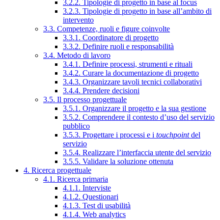
3.2.2. Tipologie di progetto in base al focus
3.2.3. Tipologie di progetto in base all’ambito di
intervento
3.3. Competenze, ruoli e figure coinvolte
3.3.1. Coordinatore di progetto
3.3.2. Definire ruoli e responsabilità
3.4. Metodo di lavoro
3.4.1. Definire processi, strumenti e rituali
3.4.2. Curare la documentazione di progetto
3.4.3. Organizzare tavoli tecnici collaborativi
3.4.4. Prendere decisioni
3.5. Il processo progettuale
3.5.1. Organizzare il progetto e la sua gestione
3.5.2. Comprendere il contesto d’uso del servizio
pubblico
3.5.3. Progettare i processi e i
touchpoint
del
servizio
3.5.4. Realizzare l’interfaccia utente del servizio
3.5.5. Validare la soluzione ottenuta
4. Ricerca progettuale
4.1. Ricerca primaria
4.1.1. Interviste
4.1.2. Questionari
4.1.3. Test di usabilità
4.1.4. Web analytics