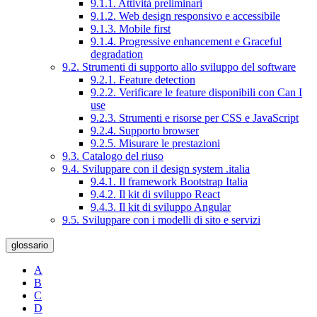
9.1.1. Attività preliminari
9.1.2. Web design responsivo e accessibile
9.1.3. Mobile first
9.1.4. Progressive enhancement e Graceful
degradation
9.2. Strumenti di supporto allo sviluppo del software
9.2.1. Feature detection
9.2.2. Verificare le feature disponibili con Can I
use
9.2.3. Strumenti e risorse per CSS e JavaScript
9.2.4. Supporto browser
9.2.5. Misurare le prestazioni
9.3. Catalogo del riuso
9.4. Sviluppare con il design system .italia
9.4.1. Il framework Bootstrap Italia
9.4.2. Il kit di sviluppo React
9.4.3. Il kit di sviluppo Angular
9.5. Sviluppare con i modelli di sito e servizi
glossario
A
B
C
D