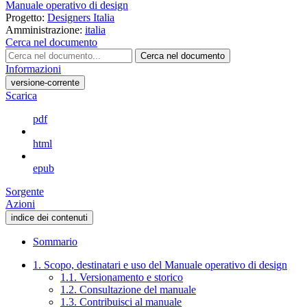
Manuale operativo di design
Progetto:
Designers Italia
Amministrazione:
italia
Cerca nel documento
Cerca nel documento
Informazioni
versione-corrente
Scarica
pdf
html
epub
Sorgente
Azioni
indice dei contenuti
Sommario
1. Scopo, destinatari e uso del Manuale operativo di design
1.1. Versionamento e storico
1.2. Consultazione del manuale
1.3. Contribuisci al manuale