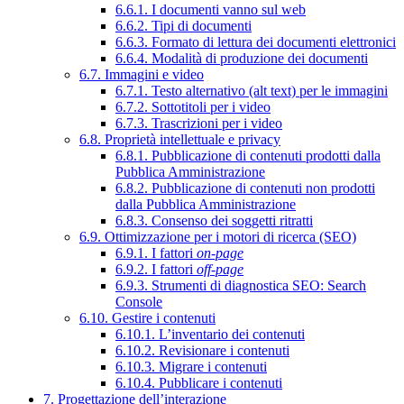
6.6.1. I documenti vanno sul web
6.6.2. Tipi di documenti
6.6.3. Formato di lettura dei documenti elettronici
6.6.4. Modalità di produzione dei documenti
6.7. Immagini e video
6.7.1. Testo alternativo (alt text) per le immagini
6.7.2. Sottotitoli per i video
6.7.3. Trascrizioni per i video
6.8. Proprietà intellettuale e privacy
6.8.1. Pubblicazione di contenuti prodotti dalla
Pubblica Amministrazione
6.8.2. Pubblicazione di contenuti non prodotti
dalla Pubblica Amministrazione
6.8.3. Consenso dei soggetti ritratti
6.9. Ottimizzazione per i motori di ricerca (SEO)
6.9.1. I fattori
on-page
6.9.2. I fattori
off-page
6.9.3. Strumenti di diagnostica SEO: Search
Console
6.10. Gestire i contenuti
6.10.1. L’inventario dei contenuti
6.10.2. Revisionare i contenuti
6.10.3. Migrare i contenuti
6.10.4. Pubblicare i contenuti
7. Progettazione dell’interazione