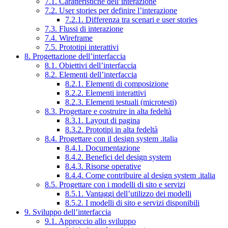
7.1. Caratteristiche dell’interazione
7.2. User stories per definire l’interazione
7.2.1. Differenza tra scenari e user stories
7.3. Flussi di interazione
7.4. Wireframe
7.5. Prototipi interattivi
8. Progettazione dell’interfaccia
8.1. Obiettivi dell’interfaccia
8.2. Elementi dell’interfaccia
8.2.1. Elementi di composizione
8.2.2. Elementi interattivi
8.2.3. Elementi testuali (microtesti)
8.3. Progettare e costruire in alta fedeltà
8.3.1. Layout di pagina
8.3.2. Prototipi in alta fedeltà
8.4. Progettare con il design system .italia
8.4.1. Documentazione
8.4.2. Benefici del design system
8.4.3. Risorse operative
8.4.4. Come contribuire al design system .italia
8.5. Progettare con i modelli di sito e servizi
8.5.1. Vantaggi dell’utilizzo dei modelli
8.5.2. I modelli di sito e servizi disponibili
9. Sviluppo dell’interfaccia
9.1. Approccio allo sviluppo