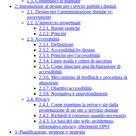
1.3. Contribuisci al manuale
2. Introduzione al design per i servizi pubblici digitali
2.1. Design per l’amministrazione digitale (
e-
government
)
2.2. L’approccio progettuale
2.2.1. Buone pratiche
2.2.2. Principi
2.3. Accessibilità
2.3.1. Definizione
2.3.2. Accessibilità by design
2.3.3. Principi per l’accessibilità
2.3.4. Linee guida e criteri di successo
2.3.5. Come rilasciare una dichiarazione di
accessibilità
2.3.6. Meccanismo di feedback e procedura di
attuazione
2.3.7. Obiettivi accessibilità
2.3.8. Normativa e approfondimenti
2.4. Privacy
2.4.1. Come rispettare la privacy sin dalla
progettazione di un sito o servizio digitale
2.4.2. Richiedi il consenso quando necessario
2.4.3. Le basi del sito web: architettura,
informativa privacy, riferimenti DPO
3. Pianificazione, gestione e strategia