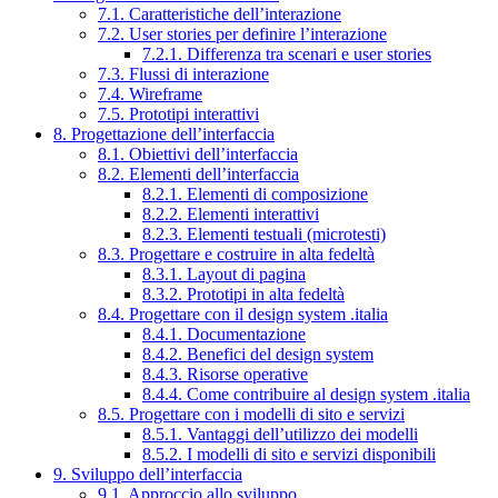
7.1. Caratteristiche dell’interazione
7.2. User stories per definire l’interazione
7.2.1. Differenza tra scenari e user stories
7.3. Flussi di interazione
7.4. Wireframe
7.5. Prototipi interattivi
8. Progettazione dell’interfaccia
8.1. Obiettivi dell’interfaccia
8.2. Elementi dell’interfaccia
8.2.1. Elementi di composizione
8.2.2. Elementi interattivi
8.2.3. Elementi testuali (microtesti)
8.3. Progettare e costruire in alta fedeltà
8.3.1. Layout di pagina
8.3.2. Prototipi in alta fedeltà
8.4. Progettare con il design system .italia
8.4.1. Documentazione
8.4.2. Benefici del design system
8.4.3. Risorse operative
8.4.4. Come contribuire al design system .italia
8.5. Progettare con i modelli di sito e servizi
8.5.1. Vantaggi dell’utilizzo dei modelli
8.5.2. I modelli di sito e servizi disponibili
9. Sviluppo dell’interfaccia
9.1. Approccio allo sviluppo