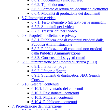
6.6.1. I documenti vanno sul web
6.6.2. Tipi di documenti
6.6.3. Formato di lettura dei documenti elettronici
6.6.4. Modalità di produzione dei documenti
6.7. Immagini e video
6.7.1. Testo alternativo (alt text) per le immagini
6.7.2. Sottotitoli per i video
6.7.3. Trascrizioni per i video
6.8. Proprietà intellettuale e privacy
6.8.1. Pubblicazione di contenuti prodotti dalla
Pubblica Amministrazione
6.8.2. Pubblicazione di contenuti non prodotti
dalla Pubblica Amministrazione
6.8.3. Consenso dei soggetti ritratti
6.9. Ottimizzazione per i motori di ricerca (SEO)
6.9.1. I fattori
on-page
6.9.2. I fattori
off-page
6.9.3. Strumenti di diagnostica SEO: Search
Console
6.10. Gestire i contenuti
6.10.1. L’inventario dei contenuti
6.10.2. Revisionare i contenuti
6.10.3. Migrare i contenuti
6.10.4. Pubblicare i contenuti
7. Progettazione dell’interazione