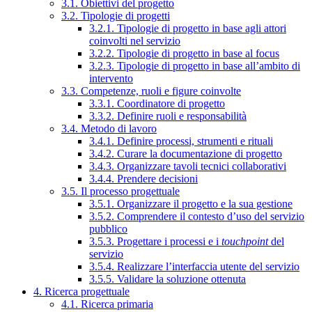
3.1. Obiettivi del progetto
3.2. Tipologie di progetti
3.2.1. Tipologie di progetto in base agli attori
coinvolti nel servizio
3.2.2. Tipologie di progetto in base al focus
3.2.3. Tipologie di progetto in base all’ambito di
intervento
3.3. Competenze, ruoli e figure coinvolte
3.3.1. Coordinatore di progetto
3.3.2. Definire ruoli e responsabilità
3.4. Metodo di lavoro
3.4.1. Definire processi, strumenti e rituali
3.4.2. Curare la documentazione di progetto
3.4.3. Organizzare tavoli tecnici collaborativi
3.4.4. Prendere decisioni
3.5. Il processo progettuale
3.5.1. Organizzare il progetto e la sua gestione
3.5.2. Comprendere il contesto d’uso del servizio
pubblico
3.5.3. Progettare i processi e i
touchpoint
del
servizio
3.5.4. Realizzare l’interfaccia utente del servizio
3.5.5. Validare la soluzione ottenuta
4. Ricerca progettuale
4.1. Ricerca primaria