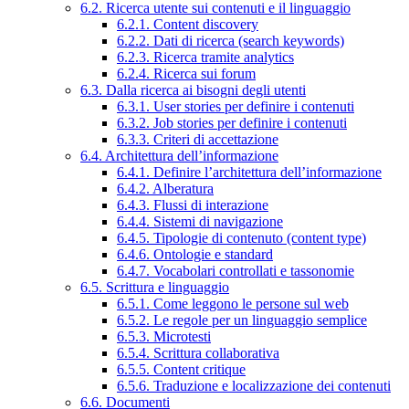
6.2. Ricerca utente sui contenuti e il linguaggio
6.2.1. Content discovery
6.2.2. Dati di ricerca (search keywords)
6.2.3. Ricerca tramite analytics
6.2.4. Ricerca sui forum
6.3. Dalla ricerca ai bisogni degli utenti
6.3.1. User stories per definire i contenuti
6.3.2. Job stories per definire i contenuti
6.3.3. Criteri di accettazione
6.4. Architettura dell’informazione
6.4.1. Definire l’architettura dell’informazione
6.4.2. Alberatura
6.4.3. Flussi di interazione
6.4.4. Sistemi di navigazione
6.4.5. Tipologie di contenuto (content type)
6.4.6. Ontologie e standard
6.4.7. Vocabolari controllati e tassonomie
6.5. Scrittura e linguaggio
6.5.1. Come leggono le persone sul web
6.5.2. Le regole per un linguaggio semplice
6.5.3. Microtesti
6.5.4. Scrittura collaborativa
6.5.5. Content critique
6.5.6. Traduzione e localizzazione dei contenuti
6.6. Documenti