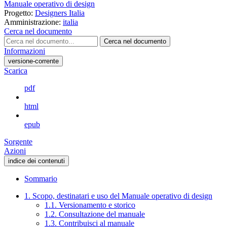
Manuale operativo di design
Progetto:
Designers Italia
Amministrazione:
italia
Cerca nel documento
Cerca nel documento
Informazioni
versione-corrente
Scarica
pdf
html
epub
Sorgente
Azioni
indice dei contenuti
Sommario
1. Scopo, destinatari e uso del Manuale operativo di design
1.1. Versionamento e storico
1.2. Consultazione del manuale
1.3. Contribuisci al manuale