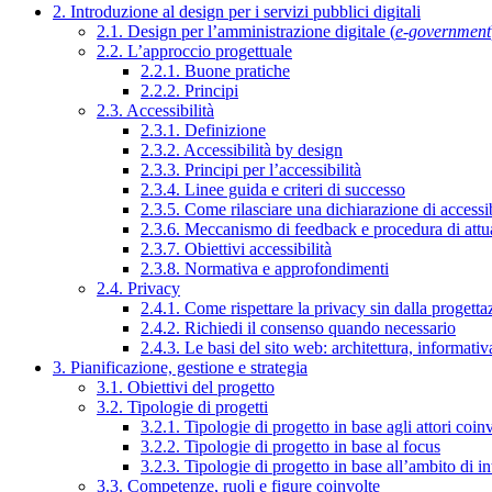
2. Introduzione al design per i servizi pubblici digitali
2.1. Design per l’amministrazione digitale (
e-government
2.2. L’approccio progettuale
2.2.1. Buone pratiche
2.2.2. Principi
2.3. Accessibilità
2.3.1. Definizione
2.3.2. Accessibilità by design
2.3.3. Principi per l’accessibilità
2.3.4. Linee guida e criteri di successo
2.3.5. Come rilasciare una dichiarazione di accessib
2.3.6. Meccanismo di feedback e procedura di attu
2.3.7. Obiettivi accessibilità
2.3.8. Normativa e approfondimenti
2.4. Privacy
2.4.1. Come rispettare la privacy sin dalla progettaz
2.4.2. Richiedi il consenso quando necessario
2.4.3. Le basi del sito web: architettura, informati
3. Pianificazione, gestione e strategia
3.1. Obiettivi del progetto
3.2. Tipologie di progetti
3.2.1. Tipologie di progetto in base agli attori coinv
3.2.2. Tipologie di progetto in base al focus
3.2.3. Tipologie di progetto in base all’ambito di i
3.3. Competenze, ruoli e figure coinvolte