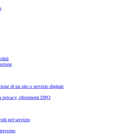
)
ilità
azione
ione di un sito o servizio digitale
va privacy, riferimenti DPO
olti nel servizio
ntervento