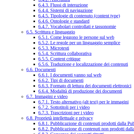
6.4.3. Flussi di interazione
6.4.4. Sistemi di navigazione
6.4.5. Tipologie di contenuto (content type)
6.4.6. Ontologie e standard
6.4.7. Vocabolari controllati e tassonomie
6.5. Scrittura e linguaggio
6.5.1. Come leggono le persone sul web
6.5.2. Le regole per un linguaggio semplice
6.5.3. Microtesti
6.5.4. Scrittura collaborativa
6.5.5. Content critique
6.5.6. Traduzione e localizzazione dei contenuti
6.6. Documenti
6.6.1. I documenti vanno sul web
6.6.2. Tipi di documenti
6.6.3. Formato di lettura dei documenti elettronici
6.6.4. Modalità di produzione dei documenti
6.7. Immagini e video
6.7.1. Testo alternativo (alt text) per le immagini
6.7.2. Sottotitoli per i video
6.7.3. Trascrizioni per i video
6.8. Proprietà intellettuale e privacy
6.8.1. Pubblicazione di contenuti prodotti dalla P
6.8.2. Pubblicazione di contenuti non prodotti dal