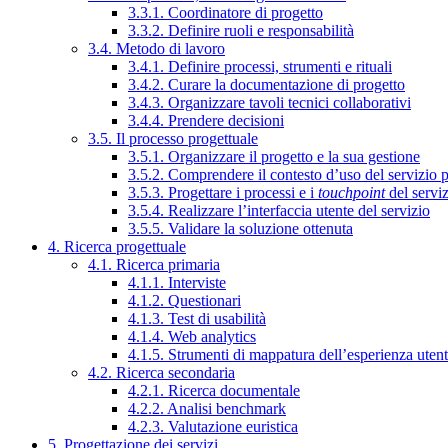
3.3.1. Coordinatore di progetto
3.3.2. Definire ruoli e responsabilità
3.4. Metodo di lavoro
3.4.1. Definire processi, strumenti e rituali
3.4.2. Curare la documentazione di progetto
3.4.3. Organizzare tavoli tecnici collaborativi
3.4.4. Prendere decisioni
3.5. Il processo progettuale
3.5.1. Organizzare il progetto e la sua gestione
3.5.2. Comprendere il contesto d’uso del servizio 
3.5.3. Progettare i processi e i
touchpoint
del servi
3.5.4. Realizzare l’interfaccia utente del servizio
3.5.5. Validare la soluzione ottenuta
4. Ricerca progettuale
4.1. Ricerca primaria
4.1.1. Interviste
4.1.2. Questionari
4.1.3. Test di usabilità
4.1.4. Web analytics
4.1.5. Strumenti di mappatura dell’esperienza uten
4.2. Ricerca secondaria
4.2.1. Ricerca documentale
4.2.2. Analisi benchmark
4.2.3. Valutazione euristica
5. Progettazione dei servizi