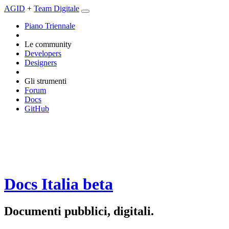
AGID
+
Team Digitale
Piano Triennale
Le community
Developers
Designers
Gli strumenti
Forum
Docs
GitHub
Docs Italia
beta
Documenti pubblici, digitali.