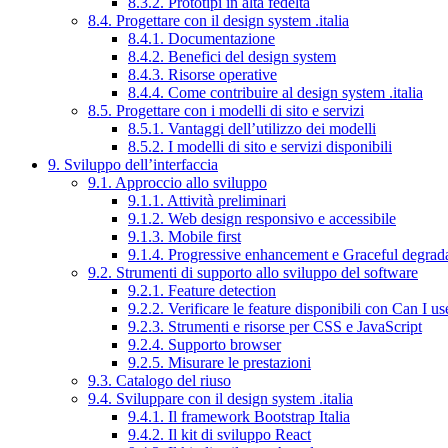
8.3.2. Prototipi in alta fedeltà
8.4. Progettare con il design system .italia
8.4.1. Documentazione
8.4.2. Benefici del design system
8.4.3. Risorse operative
8.4.4. Come contribuire al design system .italia
8.5. Progettare con i modelli di sito e servizi
8.5.1. Vantaggi dell’utilizzo dei modelli
8.5.2. I modelli di sito e servizi disponibili
9. Sviluppo dell’interfaccia
9.1. Approccio allo sviluppo
9.1.1. Attività preliminari
9.1.2. Web design responsivo e accessibile
9.1.3. Mobile first
9.1.4. Progressive enhancement e Graceful degrad
9.2. Strumenti di supporto allo sviluppo del software
9.2.1. Feature detection
9.2.2. Verificare le feature disponibili con Can I us
9.2.3. Strumenti e risorse per CSS e JavaScript
9.2.4. Supporto browser
9.2.5. Misurare le prestazioni
9.3. Catalogo del riuso
9.4. Sviluppare con il design system .italia
9.4.1. Il framework Bootstrap Italia
9.4.2. Il kit di sviluppo React