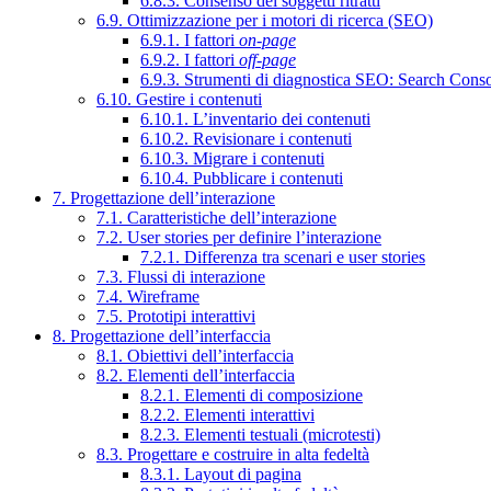
6.8.3. Consenso dei soggetti ritratti
6.9. Ottimizzazione per i motori di ricerca (SEO)
6.9.1. I fattori
on-page
6.9.2. I fattori
off-page
6.9.3. Strumenti di diagnostica SEO: Search Cons
6.10. Gestire i contenuti
6.10.1. L’inventario dei contenuti
6.10.2. Revisionare i contenuti
6.10.3. Migrare i contenuti
6.10.4. Pubblicare i contenuti
7. Progettazione dell’interazione
7.1. Caratteristiche dell’interazione
7.2. User stories per definire l’interazione
7.2.1. Differenza tra scenari e user stories
7.3. Flussi di interazione
7.4. Wireframe
7.5. Prototipi interattivi
8. Progettazione dell’interfaccia
8.1. Obiettivi dell’interfaccia
8.2. Elementi dell’interfaccia
8.2.1. Elementi di composizione
8.2.2. Elementi interattivi
8.2.3. Elementi testuali (microtesti)
8.3. Progettare e costruire in alta fedeltà
8.3.1. Layout di pagina