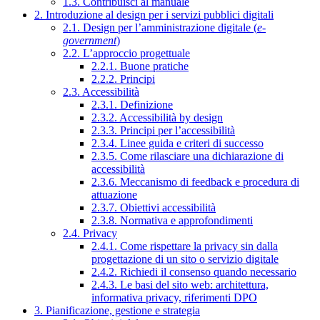
1.3. Contribuisci al manuale
2. Introduzione al design per i servizi pubblici digitali
2.1. Design per l’amministrazione digitale (
e-
government
)
2.2. L’approccio progettuale
2.2.1. Buone pratiche
2.2.2. Principi
2.3. Accessibilità
2.3.1. Definizione
2.3.2. Accessibilità by design
2.3.3. Principi per l’accessibilità
2.3.4. Linee guida e criteri di successo
2.3.5. Come rilasciare una dichiarazione di
accessibilità
2.3.6. Meccanismo di feedback e procedura di
attuazione
2.3.7. Obiettivi accessibilità
2.3.8. Normativa e approfondimenti
2.4. Privacy
2.4.1. Come rispettare la privacy sin dalla
progettazione di un sito o servizio digitale
2.4.2. Richiedi il consenso quando necessario
2.4.3. Le basi del sito web: architettura,
informativa privacy, riferimenti DPO
3. Pianificazione, gestione e strategia