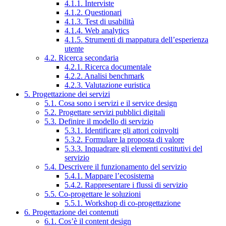
4.1.1. Interviste
4.1.2. Questionari
4.1.3. Test di usabilità
4.1.4. Web analytics
4.1.5. Strumenti di mappatura dell’esperienza
utente
4.2. Ricerca secondaria
4.2.1. Ricerca documentale
4.2.2. Analisi benchmark
4.2.3. Valutazione euristica
5. Progettazione dei servizi
5.1. Cosa sono i servizi e il service design
5.2. Progettare servizi pubblici digitali
5.3. Definire il modello di servizio
5.3.1. Identificare gli attori coinvolti
5.3.2. Formulare la proposta di valore
5.3.3. Inquadrare gli elementi costitutivi del
servizio
5.4. Descrivere il funzionamento del servizio
5.4.1. Mappare l’ecosistema
5.4.2. Rappresentare i flussi di servizio
5.5. Co-progettare le soluzioni
5.5.1. Workshop di co-progettazione
6. Progettazione dei contenuti
6.1. Cos’è il content design