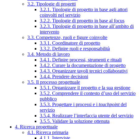
3.2. Tipologie di progetti
3.2.1. Tipologie di progetto in base agli attori
coinvolti nel servizio
3.2.2. Tipologie di progetto in base al focus
3.2.3. Tipologie di progetto in base all’ambito di
intervento
3.3. Competenze, ruoli e figure coinvolte
3.3.1. Coordinatore di progetto
3.3.2. Definire ruoli e responsabilità
3.4. Metodo di lavoro
3.4.1. Definire processi, strumenti e rituali
3.4.2. Curare la documentazione di progetto
3.4.3. Organizzare tavoli tecnici collaborativi
3.4.4. Prendere decisioni
3.5. Il processo progettuale
3.5.1. Organizzare il progetto e la sua gestione
3.5.2. Comprendere il contesto d’uso del servizio
pubblico
3.5.3. Progettare i processi e i
touchpoint
del
servizio
3.5.4. Realizzare l’interfaccia utente del servizio
3.5.5. Validare la soluzione ottenuta
4. Ricerca progettuale
4.1. Ricerca primaria
4.1.1. Interviste