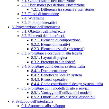
7.1. Caratteristiche dell’interazione
7.2. User stories per definire l’interazione
7.2.1. Differenza tra scenari e user stories
7.3. Flussi di interazione
7.4. Wireframe
7.5. Prototipi interattivi
8. Progettazione dell’interfaccia
8.1. Obiettivi dell’interfaccia
8.2. Elementi dell’interfaccia
8.2.1. Elementi di composizione
8.2.2. Elementi interattivi
8.2.3. Elementi testuali (microtesti)
8.3. Progettare e costruire in alta fedeltà
8.3.1. Layout di pagina
8.3.2. Prototipi in alta fedeltà
8.4. Progettare con il design system .italia
8.4.1. Documentazione
8.4.2. Benefici del design system
8.4.3. Risorse operative
8.4.4. Come contribuire al design system .italia
8.5. Progettare con i modelli di sito e servizi
8.5.1. Vantaggi dell’utilizzo dei modelli
8.5.2. I modelli di sito e servizi disponibili
9. Sviluppo dell’interfaccia
9.1. Approccio allo sviluppo