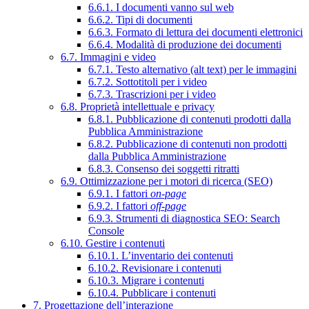
6.6.1. I documenti vanno sul web
6.6.2. Tipi di documenti
6.6.3. Formato di lettura dei documenti elettronici
6.6.4. Modalità di produzione dei documenti
6.7. Immagini e video
6.7.1. Testo alternativo (alt text) per le immagini
6.7.2. Sottotitoli per i video
6.7.3. Trascrizioni per i video
6.8. Proprietà intellettuale e privacy
6.8.1. Pubblicazione di contenuti prodotti dalla
Pubblica Amministrazione
6.8.2. Pubblicazione di contenuti non prodotti
dalla Pubblica Amministrazione
6.8.3. Consenso dei soggetti ritratti
6.9. Ottimizzazione per i motori di ricerca (SEO)
6.9.1. I fattori
on-page
6.9.2. I fattori
off-page
6.9.3. Strumenti di diagnostica SEO: Search
Console
6.10. Gestire i contenuti
6.10.1. L’inventario dei contenuti
6.10.2. Revisionare i contenuti
6.10.3. Migrare i contenuti
6.10.4. Pubblicare i contenuti
7. Progettazione dell’interazione