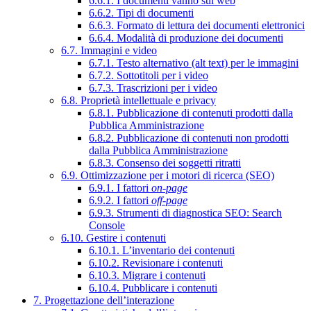
6.6.1. I documenti vanno sul web
6.6.2. Tipi di documenti
6.6.3. Formato di lettura dei documenti elettronici
6.6.4. Modalità di produzione dei documenti
6.7. Immagini e video
6.7.1. Testo alternativo (alt text) per le immagini
6.7.2. Sottotitoli per i video
6.7.3. Trascrizioni per i video
6.8. Proprietà intellettuale e privacy
6.8.1. Pubblicazione di contenuti prodotti dalla
Pubblica Amministrazione
6.8.2. Pubblicazione di contenuti non prodotti
dalla Pubblica Amministrazione
6.8.3. Consenso dei soggetti ritratti
6.9. Ottimizzazione per i motori di ricerca (SEO)
6.9.1. I fattori
on-page
6.9.2. I fattori
off-page
6.9.3. Strumenti di diagnostica SEO: Search
Console
6.10. Gestire i contenuti
6.10.1. L’inventario dei contenuti
6.10.2. Revisionare i contenuti
6.10.3. Migrare i contenuti
6.10.4. Pubblicare i contenuti
7. Progettazione dell’interazione