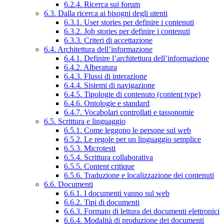
6.2.4. Ricerca sui forum
6.3. Dalla ricerca ai bisogni degli utenti
6.3.1. User stories per definire i contenuti
6.3.2. Job stories per definire i contenuti
6.3.3. Criteri di accettazione
6.4. Architettura dell’informazione
6.4.1. Definire l’architettura dell’informazione
6.4.2. Alberatura
6.4.3. Flussi di interazione
6.4.4. Sistemi di navigazione
6.4.5. Tipologie di contenuto (content type)
6.4.6. Ontologie e standard
6.4.7. Vocabolari controllati e tassonomie
6.5. Scrittura e linguaggio
6.5.1. Come leggono le persone sul web
6.5.2. Le regole per un linguaggio semplice
6.5.3. Microtesti
6.5.4. Scrittura collaborativa
6.5.5. Content critique
6.5.6. Traduzione e localizzazione dei contenuti
6.6. Documenti
6.6.1. I documenti vanno sul web
6.6.2. Tipi di documenti
6.6.3. Formato di lettura dei documenti elettronici
6.6.4. Modalità di produzione dei documenti