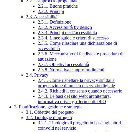
2.2. L’approccio progettuale
2.2.1. Buone pratiche
2.2.2. Principi
2.3. Accessibilità
2.3.1. Definizione
2.3.2. Accessibilità by design
2.3.3. Principi per l’accessibilità
2.3.4. Linee guida e criteri di successo
2.3.5. Come rilasciare una dichiarazione di
accessibilità
2.3.6. Meccanismo di feedback e procedura di
attuazione
2.3.7. Obiettivi accessibilità
2.3.8. Normativa e approfondimenti
2.4. Privacy
2.4.1. Come rispettare la privacy sin dalla
progettazione di un sito o servizio digitale
2.4.2. Richiedi il consenso quando necessario
2.4.3. Le basi del sito web: architettura,
informativa privacy, riferimenti DPO
3. Pianificazione, gestione e strategia
3.1. Obiettivi del progetto
3.2. Tipologie di progetti
3.2.1. Tipologie di progetto in base agli attori
coinvolti nel servizio