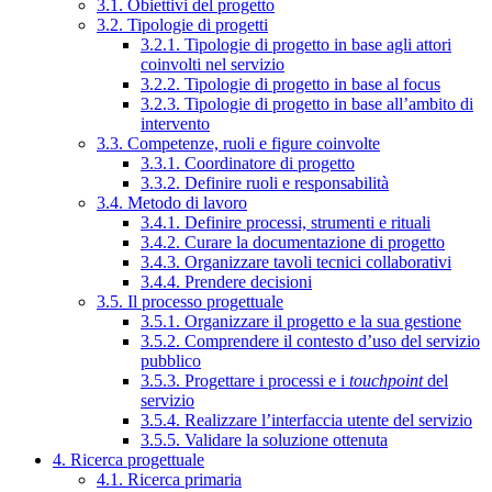
3.1. Obiettivi del progetto
3.2. Tipologie di progetti
3.2.1. Tipologie di progetto in base agli attori
coinvolti nel servizio
3.2.2. Tipologie di progetto in base al focus
3.2.3. Tipologie di progetto in base all’ambito di
intervento
3.3. Competenze, ruoli e figure coinvolte
3.3.1. Coordinatore di progetto
3.3.2. Definire ruoli e responsabilità
3.4. Metodo di lavoro
3.4.1. Definire processi, strumenti e rituali
3.4.2. Curare la documentazione di progetto
3.4.3. Organizzare tavoli tecnici collaborativi
3.4.4. Prendere decisioni
3.5. Il processo progettuale
3.5.1. Organizzare il progetto e la sua gestione
3.5.2. Comprendere il contesto d’uso del servizio
pubblico
3.5.3. Progettare i processi e i
touchpoint
del
servizio
3.5.4. Realizzare l’interfaccia utente del servizio
3.5.5. Validare la soluzione ottenuta
4. Ricerca progettuale
4.1. Ricerca primaria