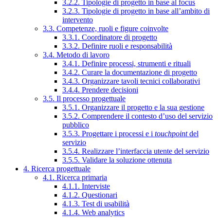
3.2.2. Tipologie di progetto in base al focus
3.2.3. Tipologie di progetto in base all’ambito di
intervento
3.3. Competenze, ruoli e figure coinvolte
3.3.1. Coordinatore di progetto
3.3.2. Definire ruoli e responsabilità
3.4. Metodo di lavoro
3.4.1. Definire processi, strumenti e rituali
3.4.2. Curare la documentazione di progetto
3.4.3. Organizzare tavoli tecnici collaborativi
3.4.4. Prendere decisioni
3.5. Il processo progettuale
3.5.1. Organizzare il progetto e la sua gestione
3.5.2. Comprendere il contesto d’uso del servizio
pubblico
3.5.3. Progettare i processi e i
touchpoint
del
servizio
3.5.4. Realizzare l’interfaccia utente del servizio
3.5.5. Validare la soluzione ottenuta
4. Ricerca progettuale
4.1. Ricerca primaria
4.1.1. Interviste
4.1.2. Questionari
4.1.3. Test di usabilità
4.1.4. Web analytics