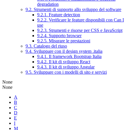
degradation
9.2. Strumenti di supporto allo sviluppo del software
9.2.1. Feature detection
9.2.2. Verificare le feature disponibili con Can I
use
9.2.3. Strumenti e risorse per CSS e JavaScript
9.2.4. Supporto browser
9.2.5. Misurare le prestazioni
9.3. Catalogo del riuso
9.4. Sviluppare con il design system .italia
9.4.1. Il framework Bootstrap Italia
9.4.2. Il kit di sviluppo React
9.4.3. Il kit di sviluppo Angular
9.5. Sviluppare con i modelli di sito e servizi
None
None
A
B
C
D
E
I
M