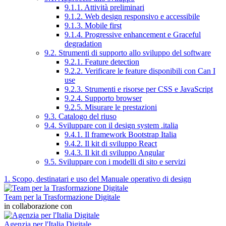
9.1.1. Attività preliminari
9.1.2. Web design responsivo e accessibile
9.1.3. Mobile first
9.1.4. Progressive enhancement e Graceful
degradation
9.2. Strumenti di supporto allo sviluppo del software
9.2.1. Feature detection
9.2.2. Verificare le feature disponibili con Can I
use
9.2.3. Strumenti e risorse per CSS e JavaScript
9.2.4. Supporto browser
9.2.5. Misurare le prestazioni
9.3. Catalogo del riuso
9.4. Sviluppare con il design system .italia
9.4.1. Il framework Bootstrap Italia
9.4.2. Il kit di sviluppo React
9.4.3. Il kit di sviluppo Angular
9.5. Sviluppare con i modelli di sito e servizi
1. Scopo, destinatari e uso del Manuale operativo di design
Team per la Trasformazione Digitale
in collaborazione con
Agenzia per l'Italia Digitale