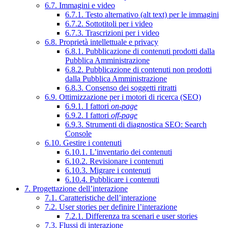
6.7. Immagini e video
6.7.1. Testo alternativo (alt text) per le immagini
6.7.2. Sottotitoli per i video
6.7.3. Trascrizioni per i video
6.8. Proprietà intellettuale e privacy
6.8.1. Pubblicazione di contenuti prodotti dalla
Pubblica Amministrazione
6.8.2. Pubblicazione di contenuti non prodotti
dalla Pubblica Amministrazione
6.8.3. Consenso dei soggetti ritratti
6.9. Ottimizzazione per i motori di ricerca (SEO)
6.9.1. I fattori
on-page
6.9.2. I fattori
off-page
6.9.3. Strumenti di diagnostica SEO: Search
Console
6.10. Gestire i contenuti
6.10.1. L’inventario dei contenuti
6.10.2. Revisionare i contenuti
6.10.3. Migrare i contenuti
6.10.4. Pubblicare i contenuti
7. Progettazione dell’interazione
7.1. Caratteristiche dell’interazione
7.2. User stories per definire l’interazione
7.2.1. Differenza tra scenari e user stories
7.3. Flussi di interazione