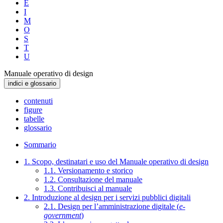
E
I
M
O
S
T
U
Manuale operativo di design
indici e glossario
contenuti
figure
tabelle
glossario
Sommario
1. Scopo, destinatari e uso del Manuale operativo di design
1.1. Versionamento e storico
1.2. Consultazione del manuale
1.3. Contribuisci al manuale
2. Introduzione al design per i servizi pubblici digitali
2.1. Design per l’amministrazione digitale (
e-
government
)