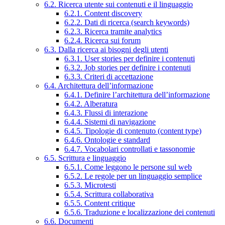
6.2. Ricerca utente sui contenuti e il linguaggio
6.2.1. Content discovery
6.2.2. Dati di ricerca (search keywords)
6.2.3. Ricerca tramite analytics
6.2.4. Ricerca sui forum
6.3. Dalla ricerca ai bisogni degli utenti
6.3.1. User stories per definire i contenuti
6.3.2. Job stories per definire i contenuti
6.3.3. Criteri di accettazione
6.4. Architettura dell’informazione
6.4.1. Definire l’architettura dell’informazione
6.4.2. Alberatura
6.4.3. Flussi di interazione
6.4.4. Sistemi di navigazione
6.4.5. Tipologie di contenuto (content type)
6.4.6. Ontologie e standard
6.4.7. Vocabolari controllati e tassonomie
6.5. Scrittura e linguaggio
6.5.1. Come leggono le persone sul web
6.5.2. Le regole per un linguaggio semplice
6.5.3. Microtesti
6.5.4. Scrittura collaborativa
6.5.5. Content critique
6.5.6. Traduzione e localizzazione dei contenuti
6.6. Documenti