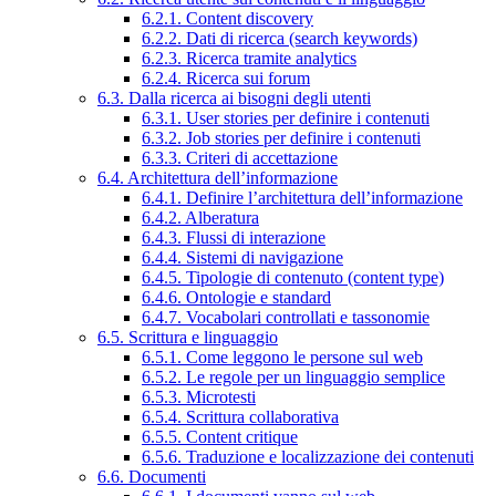
6.2.1. Content discovery
6.2.2. Dati di ricerca (search keywords)
6.2.3. Ricerca tramite analytics
6.2.4. Ricerca sui forum
6.3. Dalla ricerca ai bisogni degli utenti
6.3.1. User stories per definire i contenuti
6.3.2. Job stories per definire i contenuti
6.3.3. Criteri di accettazione
6.4. Architettura dell’informazione
6.4.1. Definire l’architettura dell’informazione
6.4.2. Alberatura
6.4.3. Flussi di interazione
6.4.4. Sistemi di navigazione
6.4.5. Tipologie di contenuto (content type)
6.4.6. Ontologie e standard
6.4.7. Vocabolari controllati e tassonomie
6.5. Scrittura e linguaggio
6.5.1. Come leggono le persone sul web
6.5.2. Le regole per un linguaggio semplice
6.5.3. Microtesti
6.5.4. Scrittura collaborativa
6.5.5. Content critique
6.5.6. Traduzione e localizzazione dei contenuti
6.6. Documenti