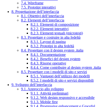
7.4. Wireframe
7.5. Prototipi interattivi
8. Progettazione dell’interfaccia
8.1. Obiettivi dell’interfaccia
8.2. Elementi dell’interfaccia
8.2.1. Elementi di composizione
8.2.2. Elementi interattivi
8.2.3. Elementi testuali (microtesti)
8.3. Progettare e costruire in alta fedeltà
8.3.1. Layout di pagina
8.3.2. Prototipi in alta fedeltà
8.4. Progettare con il design system .italia
8.4.1. Documentazione
8.4.2. Benefici del design system
8.4.3. Risorse operative
8.4.4. Come contribuire al design system .italia
8.5. Progettare con i modelli di sito e servizi
8.5.1. Vantaggi dell’utilizzo dei modelli
8.5.2. I modelli di sito e servizi disponibili
9. Sviluppo dell’interfaccia
9.1. Approccio allo sviluppo
9.1.1. Attività preliminari
9.1.2. Web design responsivo e accessibile
9.1.3. Mobile first
9.1.4. Progressive enhancement e Graceful