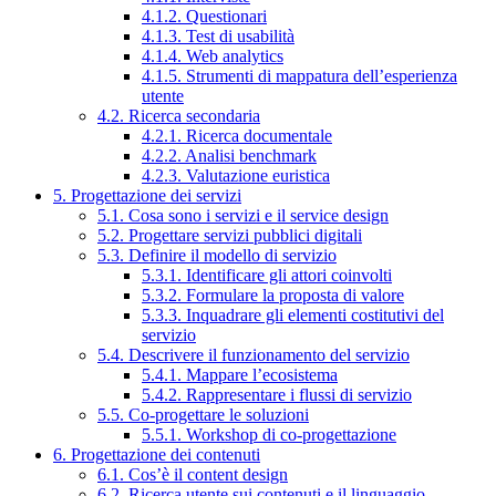
4.1.2. Questionari
4.1.3. Test di usabilità
4.1.4. Web analytics
4.1.5. Strumenti di mappatura dell’esperienza
utente
4.2. Ricerca secondaria
4.2.1. Ricerca documentale
4.2.2. Analisi benchmark
4.2.3. Valutazione euristica
5. Progettazione dei servizi
5.1. Cosa sono i servizi e il service design
5.2. Progettare servizi pubblici digitali
5.3. Definire il modello di servizio
5.3.1. Identificare gli attori coinvolti
5.3.2. Formulare la proposta di valore
5.3.3. Inquadrare gli elementi costitutivi del
servizio
5.4. Descrivere il funzionamento del servizio
5.4.1. Mappare l’ecosistema
5.4.2. Rappresentare i flussi di servizio
5.5. Co-progettare le soluzioni
5.5.1. Workshop di co-progettazione
6. Progettazione dei contenuti
6.1. Cos’è il content design
6.2. Ricerca utente sui contenuti e il linguaggio