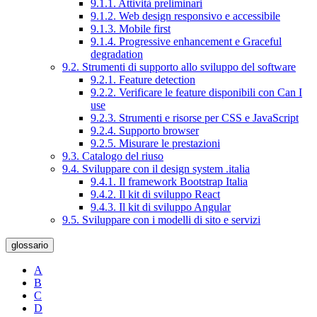
9.1.1. Attività preliminari
9.1.2. Web design responsivo e accessibile
9.1.3. Mobile first
9.1.4. Progressive enhancement e Graceful
degradation
9.2. Strumenti di supporto allo sviluppo del software
9.2.1. Feature detection
9.2.2. Verificare le feature disponibili con Can I
use
9.2.3. Strumenti e risorse per CSS e JavaScript
9.2.4. Supporto browser
9.2.5. Misurare le prestazioni
9.3. Catalogo del riuso
9.4. Sviluppare con il design system .italia
9.4.1. Il framework Bootstrap Italia
9.4.2. Il kit di sviluppo React
9.4.3. Il kit di sviluppo Angular
9.5. Sviluppare con i modelli di sito e servizi
glossario
A
B
C
D