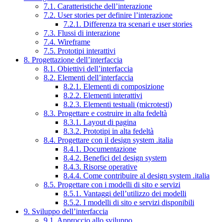
7.1. Caratteristiche dell’interazione
7.2. User stories per definire l’interazione
7.2.1. Differenza tra scenari e user stories
7.3. Flussi di interazione
7.4. Wireframe
7.5. Prototipi interattivi
8. Progettazione dell’interfaccia
8.1. Obiettivi dell’interfaccia
8.2. Elementi dell’interfaccia
8.2.1. Elementi di composizione
8.2.2. Elementi interattivi
8.2.3. Elementi testuali (microtesti)
8.3. Progettare e costruire in alta fedeltà
8.3.1. Layout di pagina
8.3.2. Prototipi in alta fedeltà
8.4. Progettare con il design system .italia
8.4.1. Documentazione
8.4.2. Benefici del design system
8.4.3. Risorse operative
8.4.4. Come contribuire al design system .italia
8.5. Progettare con i modelli di sito e servizi
8.5.1. Vantaggi dell’utilizzo dei modelli
8.5.2. I modelli di sito e servizi disponibili
9. Sviluppo dell’interfaccia
9.1. Approccio allo sviluppo