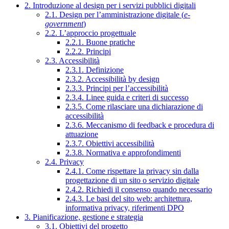
2. Introduzione al design per i servizi pubblici digitali
2.1. Design per l’amministrazione digitale (
e-
government
)
2.2. L’approccio progettuale
2.2.1. Buone pratiche
2.2.2. Principi
2.3. Accessibilità
2.3.1. Definizione
2.3.2. Accessibilità by design
2.3.3. Principi per l’accessibilità
2.3.4. Linee guida e criteri di successo
2.3.5. Come rilasciare una dichiarazione di
accessibilità
2.3.6. Meccanismo di feedback e procedura di
attuazione
2.3.7. Obiettivi accessibilità
2.3.8. Normativa e approfondimenti
2.4. Privacy
2.4.1. Come rispettare la privacy sin dalla
progettazione di un sito o servizio digitale
2.4.2. Richiedi il consenso quando necessario
2.4.3. Le basi del sito web: architettura,
informativa privacy, riferimenti DPO
3. Pianificazione, gestione e strategia
3.1. Obiettivi del progetto