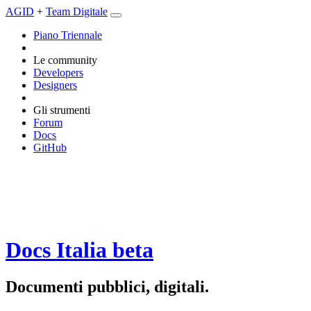
AGID
+
Team Digitale
Piano Triennale
Le community
Developers
Designers
Gli strumenti
Forum
Docs
GitHub
Docs Italia
beta
Documenti pubblici, digitali.