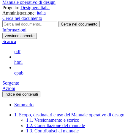
Manuale operativo di design
Progetto:
Designers Italia
Amministrazione:
italia
Cerca nel documento
Cerca nel documento
Informazioni
versione-corrente
Scarica
pdf
html
epub
Sorgente
Azioni
indice dei contenuti
Sommario
1. Scopo, destinatari e uso del Manuale operativo di design
1.1. Versionamento e storico
1.2. Consultazione del manuale
1.3. Contribuisci al manuale