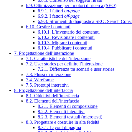
6.8.3. Consenso dei soggetti ritratti
6.9. Ottimizzazione per i motori di ricerca (SEO)
6.9.1. I fattori
on-page
6.9.2. I fattori
off-page
6.9.3. Strumenti di diagnostica SEO: Search Cons
6.10. Gestire i contenuti
6.10.1. L’inventario dei contenuti
6.10.2. Revisionare i contenuti
6.10.3. Migrare i contenuti
6.10.4. Pubblicare i contenuti
7. Progettazione dell’interazione
7.1. Caratteristiche dell’interazione
7.2. User stories per definire l’interazione
7.2.1. Differenza tra scenari e user stories
7.3. Flussi di interazione
7.4. Wireframe
7.5. Prototipi interattivi
8. Progettazione dell’interfaccia
8.1. Obiettivi dell’interfaccia
8.2. Elementi dell’interfaccia
8.2.1. Elementi di composizione
8.2.2. Elementi interattivi
8.2.3. Elementi testuali (microtesti)
8.3. Progettare e costruire in alta fedeltà
8.3.1. Layout di pagina