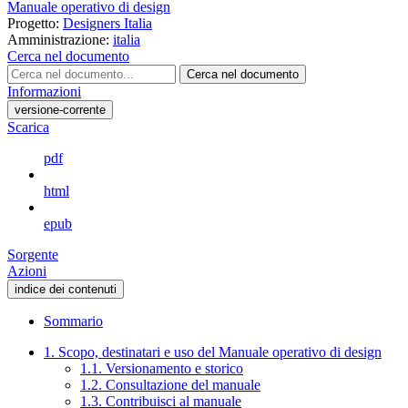
Manuale operativo di design
Progetto:
Designers Italia
Amministrazione:
italia
Cerca nel documento
Cerca nel documento
Informazioni
versione-corrente
Scarica
pdf
html
epub
Sorgente
Azioni
indice dei contenuti
Sommario
1. Scopo, destinatari e uso del Manuale operativo di design
1.1. Versionamento e storico
1.2. Consultazione del manuale
1.3. Contribuisci al manuale