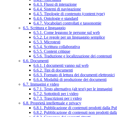
6.4.3. Flussi di interazione
6.4.4. Sistemi di navigazione
6.4.5. Tipologie di contenuto (content type)
6.4.6. Ontologie e standard
6.4.7. Vocabolari controllati e tassonomie
6.5. Scrittura e linguaggio
6.5.1. Come leggono le persone sul web
6.5.2. Le regole per un linguaggio semplice
6.5.3. Microtesti
6.5.4. Scrittura collaborativa
6.5.5. Content critique
6.5.6. Traduzione e localizzazione dei contenuti
6.6. Documenti
6.6.1. I documenti vanno sul web
6.6.2. Tipi di documenti
6.6.3. Formato di lettura dei documenti elettronici
6.6.4. Modalità di produzione dei documenti
6.7. Immagini e video
6.7.1. Testo alternativo (alt text) per le immagini
6.7.2. Sottotitoli per i video
6.7.3. Trascrizioni per i video
6.8. Proprietà intellettuale e privacy
6.8.1. Pubblicazione di contenuti prodotti dalla P
6.8.2. Pubblicazione di contenuti non prodotti dal