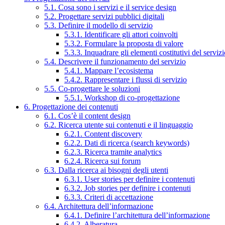
5.1. Cosa sono i servizi e il service design
5.2. Progettare servizi pubblici digitali
5.3. Definire il modello di servizio
5.3.1. Identificare gli attori coinvolti
5.3.2. Formulare la proposta di valore
5.3.3. Inquadrare gli elementi costitutivi del serviz
5.4. Descrivere il funzionamento del servizio
5.4.1. Mappare l’ecosistema
5.4.2. Rappresentare i flussi di servizio
5.5. Co-progettare le soluzioni
5.5.1. Workshop di co-progettazione
6. Progettazione dei contenuti
6.1. Cos’è il content design
6.2. Ricerca utente sui contenuti e il linguaggio
6.2.1. Content discovery
6.2.2. Dati di ricerca (search keywords)
6.2.3. Ricerca tramite analytics
6.2.4. Ricerca sui forum
6.3. Dalla ricerca ai bisogni degli utenti
6.3.1. User stories per definire i contenuti
6.3.2. Job stories per definire i contenuti
6.3.3. Criteri di accettazione
6.4. Architettura dell’informazione
6.4.1. Definire l’architettura dell’informazione
6.4.2. Alberatura