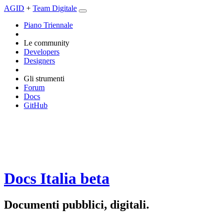
AGID
+
Team Digitale
Piano Triennale
Le community
Developers
Designers
Gli strumenti
Forum
Docs
GitHub
Docs Italia
beta
Documenti pubblici, digitali.