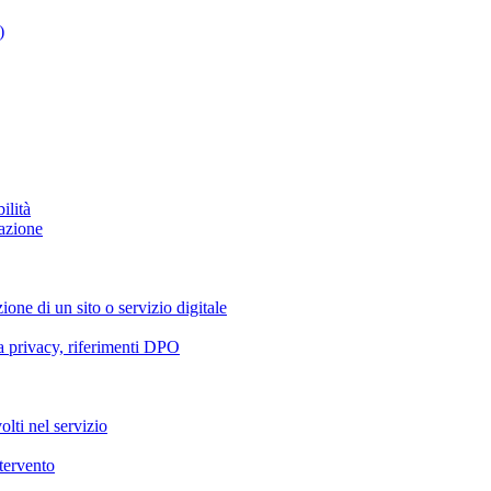
)
ilità
azione
ione di un sito o servizio digitale
va privacy, riferimenti DPO
olti nel servizio
ntervento