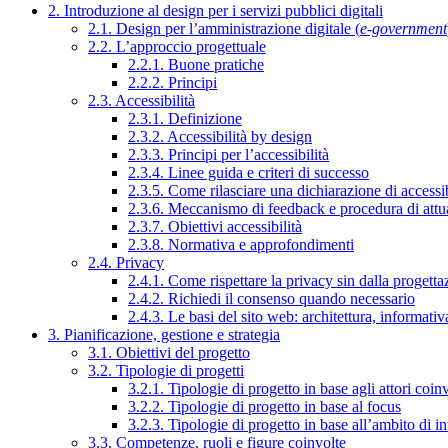
2. Introduzione al design per i servizi pubblici digitali
2.1. Design per l’amministrazione digitale (
e-government
2.2. L’approccio progettuale
2.2.1. Buone pratiche
2.2.2. Principi
2.3. Accessibilità
2.3.1. Definizione
2.3.2. Accessibilità by design
2.3.3. Principi per l’accessibilità
2.3.4. Linee guida e criteri di successo
2.3.5. Come rilasciare una dichiarazione di accessib
2.3.6. Meccanismo di feedback e procedura di attu
2.3.7. Obiettivi accessibilità
2.3.8. Normativa e approfondimenti
2.4. Privacy
2.4.1. Come rispettare la privacy sin dalla progettaz
2.4.2. Richiedi il consenso quando necessario
2.4.3. Le basi del sito web: architettura, informati
3. Pianificazione, gestione e strategia
3.1. Obiettivi del progetto
3.2. Tipologie di progetti
3.2.1. Tipologie di progetto in base agli attori coinv
3.2.2. Tipologie di progetto in base al focus
3.2.3. Tipologie di progetto in base all’ambito di i
3.3. Competenze, ruoli e figure coinvolte