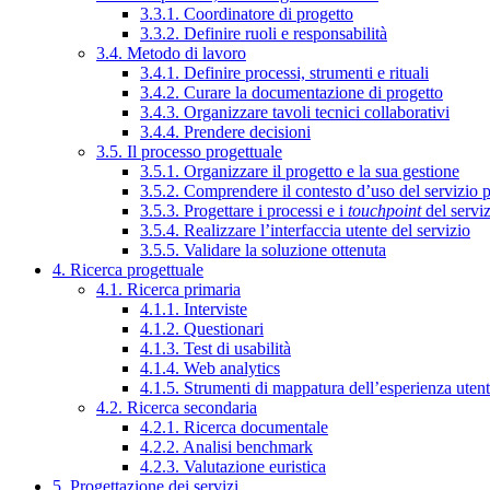
3.3.1. Coordinatore di progetto
3.3.2. Definire ruoli e responsabilità
3.4. Metodo di lavoro
3.4.1. Definire processi, strumenti e rituali
3.4.2. Curare la documentazione di progetto
3.4.3. Organizzare tavoli tecnici collaborativi
3.4.4. Prendere decisioni
3.5. Il processo progettuale
3.5.1. Organizzare il progetto e la sua gestione
3.5.2. Comprendere il contesto d’uso del servizio 
3.5.3. Progettare i processi e i
touchpoint
del servi
3.5.4. Realizzare l’interfaccia utente del servizio
3.5.5. Validare la soluzione ottenuta
4. Ricerca progettuale
4.1. Ricerca primaria
4.1.1. Interviste
4.1.2. Questionari
4.1.3. Test di usabilità
4.1.4. Web analytics
4.1.5. Strumenti di mappatura dell’esperienza uten
4.2. Ricerca secondaria
4.2.1. Ricerca documentale
4.2.2. Analisi benchmark
4.2.3. Valutazione euristica
5. Progettazione dei servizi