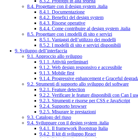
8.3.2. Prototipi in alta fedeltà
8.4. Progettare con il design system .italia
8.4.1. Documentazione
8.4.2. Benefici del design system
8.4.3. Risorse operative
8.4.4. Come contribuire al design system .italia
8.5. Progettare con i modelli di sito e servizi
8.5.1. Vantaggi dell’utilizzo dei modelli
8.5.2. I modelli di sito e servizi disponibili
9. Sviluppo dell’interfaccia
9.1. Approccio allo sviluppo
9.1.1. Attività preliminari
9.1.2. Web design responsivo e accessibile
9.1.3. Mobile first
9.1.4. Progressive enhancement e Graceful degrad
9.2. Strumenti di supporto allo sviluppo del software
9.2.1. Feature detection
9.2.2. Verificare le feature disponibili con Can I us
9.2.3. Strumenti e risorse per CSS e JavaScript
9.2.4. Supporto browser
9.2.5. Misurare le prestazioni
9.3. Catalogo del riuso
9.4. Sviluppare con il design system .italia
9.4.1. Il framework Bootstrap Italia
9.4.2. Il kit di sviluppo React