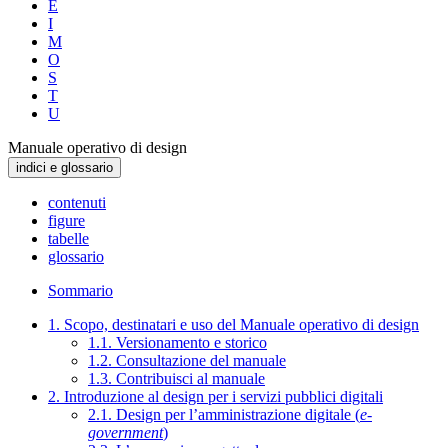
E
I
M
O
S
T
U
Manuale operativo di design
indici e glossario
contenuti
figure
tabelle
glossario
Sommario
1. Scopo, destinatari e uso del Manuale operativo di design
1.1. Versionamento e storico
1.2. Consultazione del manuale
1.3. Contribuisci al manuale
2. Introduzione al design per i servizi pubblici digitali
2.1. Design per l’amministrazione digitale (
e-
government
)