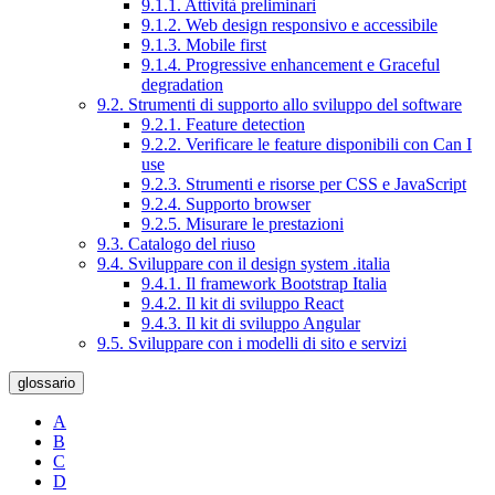
9.1.1. Attività preliminari
9.1.2. Web design responsivo e accessibile
9.1.3. Mobile first
9.1.4. Progressive enhancement e Graceful
degradation
9.2. Strumenti di supporto allo sviluppo del software
9.2.1. Feature detection
9.2.2. Verificare le feature disponibili con Can I
use
9.2.3. Strumenti e risorse per CSS e JavaScript
9.2.4. Supporto browser
9.2.5. Misurare le prestazioni
9.3. Catalogo del riuso
9.4. Sviluppare con il design system .italia
9.4.1. Il framework Bootstrap Italia
9.4.2. Il kit di sviluppo React
9.4.3. Il kit di sviluppo Angular
9.5. Sviluppare con i modelli di sito e servizi
glossario
A
B
C
D