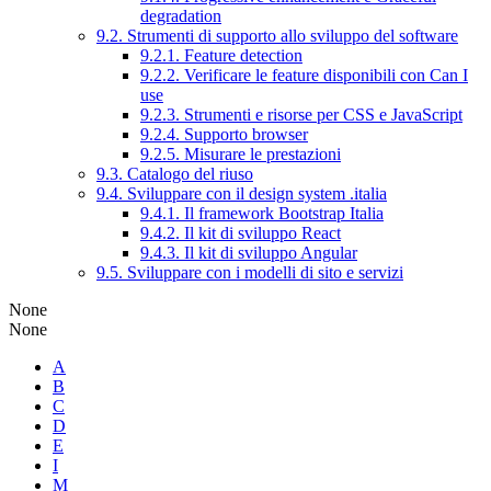
degradation
9.2. Strumenti di supporto allo sviluppo del software
9.2.1. Feature detection
9.2.2. Verificare le feature disponibili con Can I
use
9.2.3. Strumenti e risorse per CSS e JavaScript
9.2.4. Supporto browser
9.2.5. Misurare le prestazioni
9.3. Catalogo del riuso
9.4. Sviluppare con il design system .italia
9.4.1. Il framework Bootstrap Italia
9.4.2. Il kit di sviluppo React
9.4.3. Il kit di sviluppo Angular
9.5. Sviluppare con i modelli di sito e servizi
None
None
A
B
C
D
E
I
M