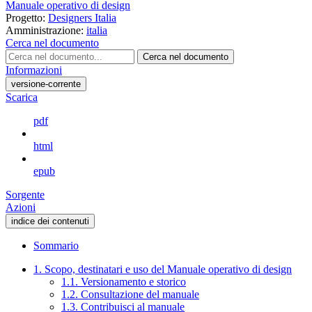
Manuale operativo di design
Progetto:
Designers Italia
Amministrazione:
italia
Cerca nel documento
Cerca nel documento
Informazioni
versione-corrente
Scarica
pdf
html
epub
Sorgente
Azioni
indice dei contenuti
Sommario
1. Scopo, destinatari e uso del Manuale operativo di design
1.1. Versionamento e storico
1.2. Consultazione del manuale
1.3. Contribuisci al manuale