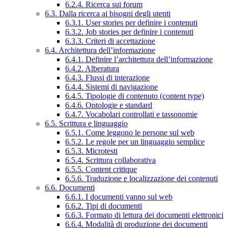
6.2.4. Ricerca sui forum
6.3. Dalla ricerca ai bisogni degli utenti
6.3.1. User stories per definire i contenuti
6.3.2. Job stories per definire i contenuti
6.3.3. Criteri di accettazione
6.4. Architettura dell’informazione
6.4.1. Definire l’architettura dell’informazione
6.4.2. Alberatura
6.4.3. Flussi di interazione
6.4.4. Sistemi di navigazione
6.4.5. Tipologie di contenuto (content type)
6.4.6. Ontologie e standard
6.4.7. Vocabolari controllati e tassonomie
6.5. Scrittura e linguaggio
6.5.1. Come leggono le persone sul web
6.5.2. Le regole per un linguaggio semplice
6.5.3. Microtesti
6.5.4. Scrittura collaborativa
6.5.5. Content critique
6.5.6. Traduzione e localizzazione dei contenuti
6.6. Documenti
6.6.1. I documenti vanno sul web
6.6.2. Tipi di documenti
6.6.3. Formato di lettura dei documenti elettronici
6.6.4. Modalità di produzione dei documenti