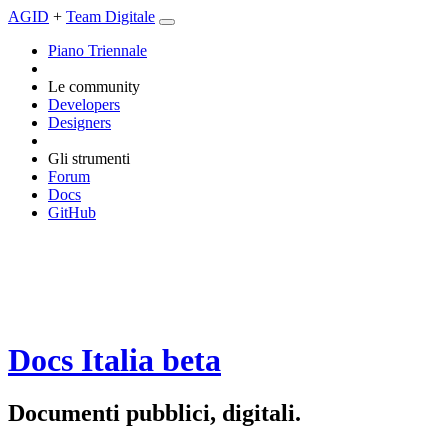
AGID
+
Team Digitale
Piano Triennale
Le community
Developers
Designers
Gli strumenti
Forum
Docs
GitHub
Docs Italia
beta
Documenti pubblici, digitali.