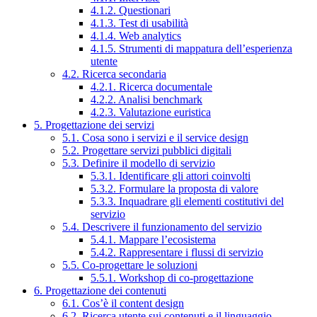
4.1.2. Questionari
4.1.3. Test di usabilità
4.1.4. Web analytics
4.1.5. Strumenti di mappatura dell’esperienza
utente
4.2. Ricerca secondaria
4.2.1. Ricerca documentale
4.2.2. Analisi benchmark
4.2.3. Valutazione euristica
5. Progettazione dei servizi
5.1. Cosa sono i servizi e il service design
5.2. Progettare servizi pubblici digitali
5.3. Definire il modello di servizio
5.3.1. Identificare gli attori coinvolti
5.3.2. Formulare la proposta di valore
5.3.3. Inquadrare gli elementi costitutivi del
servizio
5.4. Descrivere il funzionamento del servizio
5.4.1. Mappare l’ecosistema
5.4.2. Rappresentare i flussi di servizio
5.5. Co-progettare le soluzioni
5.5.1. Workshop di co-progettazione
6. Progettazione dei contenuti
6.1. Cos’è il content design
6.2. Ricerca utente sui contenuti e il linguaggio