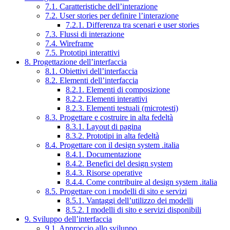
7.1. Caratteristiche dell’interazione
7.2. User stories per definire l’interazione
7.2.1. Differenza tra scenari e user stories
7.3. Flussi di interazione
7.4. Wireframe
7.5. Prototipi interattivi
8. Progettazione dell’interfaccia
8.1. Obiettivi dell’interfaccia
8.2. Elementi dell’interfaccia
8.2.1. Elementi di composizione
8.2.2. Elementi interattivi
8.2.3. Elementi testuali (microtesti)
8.3. Progettare e costruire in alta fedeltà
8.3.1. Layout di pagina
8.3.2. Prototipi in alta fedeltà
8.4. Progettare con il design system .italia
8.4.1. Documentazione
8.4.2. Benefici del design system
8.4.3. Risorse operative
8.4.4. Come contribuire al design system .italia
8.5. Progettare con i modelli di sito e servizi
8.5.1. Vantaggi dell’utilizzo dei modelli
8.5.2. I modelli di sito e servizi disponibili
9. Sviluppo dell’interfaccia
9.1. Approccio allo sviluppo