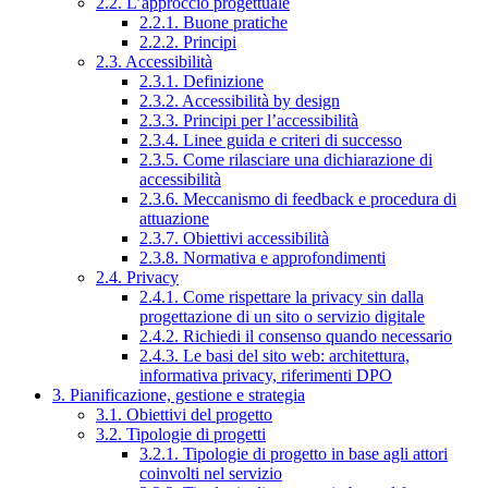
2.2. L’approccio progettuale
2.2.1. Buone pratiche
2.2.2. Principi
2.3. Accessibilità
2.3.1. Definizione
2.3.2. Accessibilità by design
2.3.3. Principi per l’accessibilità
2.3.4. Linee guida e criteri di successo
2.3.5. Come rilasciare una dichiarazione di
accessibilità
2.3.6. Meccanismo di feedback e procedura di
attuazione
2.3.7. Obiettivi accessibilità
2.3.8. Normativa e approfondimenti
2.4. Privacy
2.4.1. Come rispettare la privacy sin dalla
progettazione di un sito o servizio digitale
2.4.2. Richiedi il consenso quando necessario
2.4.3. Le basi del sito web: architettura,
informativa privacy, riferimenti DPO
3. Pianificazione, gestione e strategia
3.1. Obiettivi del progetto
3.2. Tipologie di progetti
3.2.1. Tipologie di progetto in base agli attori
coinvolti nel servizio