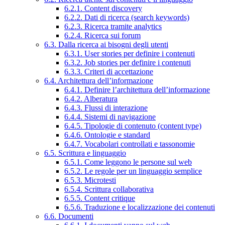
6.2.1. Content discovery
6.2.2. Dati di ricerca (search keywords)
6.2.3. Ricerca tramite analytics
6.2.4. Ricerca sui forum
6.3. Dalla ricerca ai bisogni degli utenti
6.3.1. User stories per definire i contenuti
6.3.2. Job stories per definire i contenuti
6.3.3. Criteri di accettazione
6.4. Architettura dell’informazione
6.4.1. Definire l’architettura dell’informazione
6.4.2. Alberatura
6.4.3. Flussi di interazione
6.4.4. Sistemi di navigazione
6.4.5. Tipologie di contenuto (content type)
6.4.6. Ontologie e standard
6.4.7. Vocabolari controllati e tassonomie
6.5. Scrittura e linguaggio
6.5.1. Come leggono le persone sul web
6.5.2. Le regole per un linguaggio semplice
6.5.3. Microtesti
6.5.4. Scrittura collaborativa
6.5.5. Content critique
6.5.6. Traduzione e localizzazione dei contenuti
6.6. Documenti