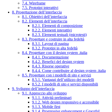
7.4. Wireframe
7.5. Prototipi interattivi
8. Progettazione dell’interfaccia
8.1. Obiettivi dell’interfaccia
8.2. Elementi dell’interfaccia
8.2.1. Elementi di composizione
8.2.2. Elementi interattivi
8.2.3. Elementi testuali (microtesti)
8.3. Progettare e costruire in alta fedeltà
8.3.1. Layout di pagina
8.3.2. Prototipi in alta fedeltà
8.4. Progettare con il design system .italia
8.4.1. Documentazione
8.4.2. Benefici del design system
8.4.3. Risorse operative
8.4.4. Come contribuire al design system .italia
8.5. Progettare con i modelli di sito e servizi
8.5.1. Vantaggi dell’utilizzo dei modelli
8.5.2. I modelli di sito e servizi disponibili
9. Sviluppo dell’interfaccia
9.1. Approccio allo sviluppo
9.1.1. Attività preliminari
9.1.2. Web design responsivo e accessibile
9.1.3. Mobile first
9.1.4. Progressive enhancement e Graceful