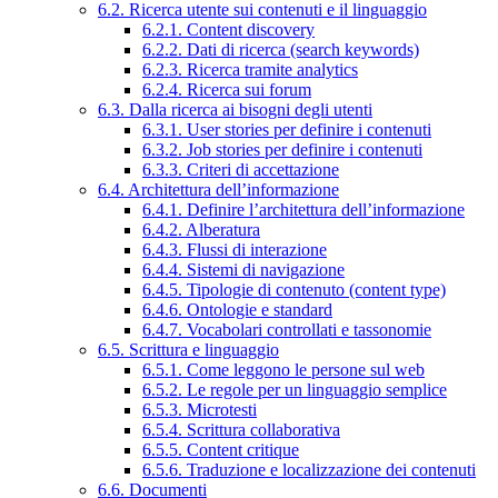
6.2. Ricerca utente sui contenuti e il linguaggio
6.2.1. Content discovery
6.2.2. Dati di ricerca (search keywords)
6.2.3. Ricerca tramite analytics
6.2.4. Ricerca sui forum
6.3. Dalla ricerca ai bisogni degli utenti
6.3.1. User stories per definire i contenuti
6.3.2. Job stories per definire i contenuti
6.3.3. Criteri di accettazione
6.4. Architettura dell’informazione
6.4.1. Definire l’architettura dell’informazione
6.4.2. Alberatura
6.4.3. Flussi di interazione
6.4.4. Sistemi di navigazione
6.4.5. Tipologie di contenuto (content type)
6.4.6. Ontologie e standard
6.4.7. Vocabolari controllati e tassonomie
6.5. Scrittura e linguaggio
6.5.1. Come leggono le persone sul web
6.5.2. Le regole per un linguaggio semplice
6.5.3. Microtesti
6.5.4. Scrittura collaborativa
6.5.5. Content critique
6.5.6. Traduzione e localizzazione dei contenuti
6.6. Documenti