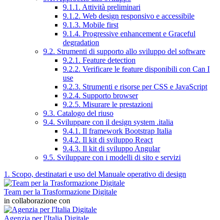
9.1.1. Attività preliminari
9.1.2. Web design responsivo e accessibile
9.1.3. Mobile first
9.1.4. Progressive enhancement e Graceful
degradation
9.2. Strumenti di supporto allo sviluppo del software
9.2.1. Feature detection
9.2.2. Verificare le feature disponibili con Can I
use
9.2.3. Strumenti e risorse per CSS e JavaScript
9.2.4. Supporto browser
9.2.5. Misurare le prestazioni
9.3. Catalogo del riuso
9.4. Sviluppare con il design system .italia
9.4.1. Il framework Bootstrap Italia
9.4.2. Il kit di sviluppo React
9.4.3. Il kit di sviluppo Angular
9.5. Sviluppare con i modelli di sito e servizi
1. Scopo, destinatari e uso del Manuale operativo di design
Team per la Trasformazione Digitale
in collaborazione con
Agenzia per l'Italia Digitale