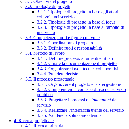
3.1. Obiettivi del progetto
3.2. Tipologie di progetti
3.2.1. Tipologie di progetto in base agli attori
coinvolti nel servizio
3.2.2. Tipologie di progetto in base al focus
3.2.3. Tipologie di progetto in base all’ambito di
intervento
3.3. Competenze, ruoli e figure coinvolte
3.3.1. Coordinatore di progetto
3.3.2. Definire ruoli e responsabilità
3.4. Metodo di lavoro
3.4.1. Definire processi, strumenti e rituali
3.4.2. Curare la documentazione di progetto
3.4.3. Organizzare tavoli tecnici collaborativi
3.4.4. Prendere decisioni
3.5. Il processo progettuale
3.5.1. Organizzare il progetto e la sua gestione
3.5.2. Comprendere il contesto d’uso del servizio
pubblico
3.5.3. Progettare i processi e i
touchpoint
del
servizio
3.5.4. Realizzare l’interfaccia utente del servizio
3.5.5. Validare la soluzione ottenuta
4. Ricerca progettuale
4.1. Ricerca primaria