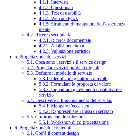
4.1.1. Interviste
4.1.2. Questionari
4.1.3. Test di usabilità
4.1.4. Web analytics
4.1.5. Strumenti di mappatura dell’esperienza
utente
4.2. Ricerca secondaria
4.2.1. Ricerca documentale
4.2.2. Analisi benchmark
4.2.3. Valutazione euristica
5. Progettazione dei servizi
5.1. Cosa sono i servizi e il service design
5.2. Progettare servizi pubblici digitali
5.3. Definire il modello di servizio
5.3.1. Identificare gli attori coinvolti
5.3.2. Formulare la proposta di valore
5.3.3. Inquadrare gli elementi costitutivi del
servizio
5.4. Descrivere il funzionamento del servizio
5.4.1. Mappare l’ecosistema
5.4.2. Rappresentare i flussi di servizio
5.5. Co-progettare le soluzioni
5.5.1. Workshop di co-progettazione
6. Progettazione dei contenuti
6.1. Cos’è il content design