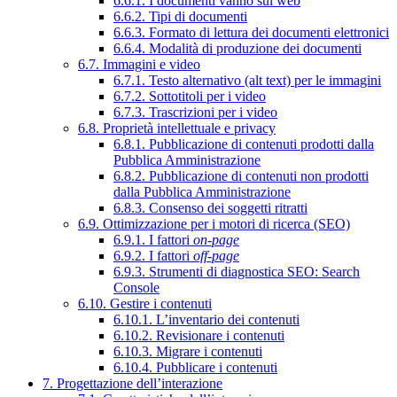
6.6.1. I documenti vanno sul web
6.6.2. Tipi di documenti
6.6.3. Formato di lettura dei documenti elettronici
6.6.4. Modalità di produzione dei documenti
6.7. Immagini e video
6.7.1. Testo alternativo (alt text) per le immagini
6.7.2. Sottotitoli per i video
6.7.3. Trascrizioni per i video
6.8. Proprietà intellettuale e privacy
6.8.1. Pubblicazione di contenuti prodotti dalla
Pubblica Amministrazione
6.8.2. Pubblicazione di contenuti non prodotti
dalla Pubblica Amministrazione
6.8.3. Consenso dei soggetti ritratti
6.9. Ottimizzazione per i motori di ricerca (SEO)
6.9.1. I fattori
on-page
6.9.2. I fattori
off-page
6.9.3. Strumenti di diagnostica SEO: Search
Console
6.10. Gestire i contenuti
6.10.1. L’inventario dei contenuti
6.10.2. Revisionare i contenuti
6.10.3. Migrare i contenuti
6.10.4. Pubblicare i contenuti
7. Progettazione dell’interazione