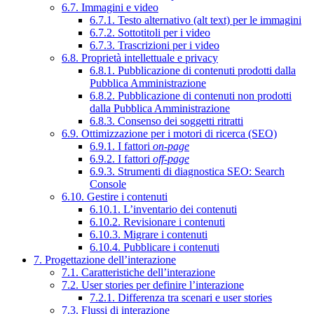
6.7. Immagini e video
6.7.1. Testo alternativo (alt text) per le immagini
6.7.2. Sottotitoli per i video
6.7.3. Trascrizioni per i video
6.8. Proprietà intellettuale e privacy
6.8.1. Pubblicazione di contenuti prodotti dalla
Pubblica Amministrazione
6.8.2. Pubblicazione di contenuti non prodotti
dalla Pubblica Amministrazione
6.8.3. Consenso dei soggetti ritratti
6.9. Ottimizzazione per i motori di ricerca (SEO)
6.9.1. I fattori
on-page
6.9.2. I fattori
off-page
6.9.3. Strumenti di diagnostica SEO: Search
Console
6.10. Gestire i contenuti
6.10.1. L’inventario dei contenuti
6.10.2. Revisionare i contenuti
6.10.3. Migrare i contenuti
6.10.4. Pubblicare i contenuti
7. Progettazione dell’interazione
7.1. Caratteristiche dell’interazione
7.2. User stories per definire l’interazione
7.2.1. Differenza tra scenari e user stories
7.3. Flussi di interazione