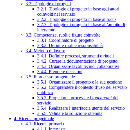
3.2. Tipologie di progetti
3.2.1. Tipologie di progetto in base agli attori
coinvolti nel servizio
3.2.2. Tipologie di progetto in base al focus
3.2.3. Tipologie di progetto in base all’ambito di
intervento
3.3. Competenze, ruoli e figure coinvolte
3.3.1. Coordinatore di progetto
3.3.2. Definire ruoli e responsabilità
3.4. Metodo di lavoro
3.4.1. Definire processi, strumenti e rituali
3.4.2. Curare la documentazione di progetto
3.4.3. Organizzare tavoli tecnici collaborativi
3.4.4. Prendere decisioni
3.5. Il processo progettuale
3.5.1. Organizzare il progetto e la sua gestione
3.5.2. Comprendere il contesto d’uso del servizio
pubblico
3.5.3. Progettare i processi e i
touchpoint
del
servizio
3.5.4. Realizzare l’interfaccia utente del servizio
3.5.5. Validare la soluzione ottenuta
4. Ricerca progettuale
4.1. Ricerca primaria
4.1.1. Interviste