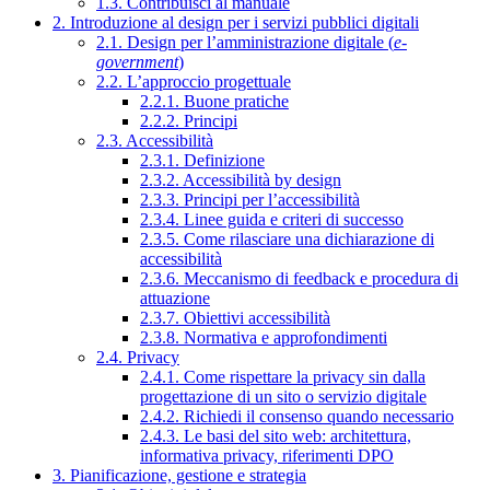
1.3. Contribuisci al manuale
2. Introduzione al design per i servizi pubblici digitali
2.1. Design per l’amministrazione digitale (
e-
government
)
2.2. L’approccio progettuale
2.2.1. Buone pratiche
2.2.2. Principi
2.3. Accessibilità
2.3.1. Definizione
2.3.2. Accessibilità by design
2.3.3. Principi per l’accessibilità
2.3.4. Linee guida e criteri di successo
2.3.5. Come rilasciare una dichiarazione di
accessibilità
2.3.6. Meccanismo di feedback e procedura di
attuazione
2.3.7. Obiettivi accessibilità
2.3.8. Normativa e approfondimenti
2.4. Privacy
2.4.1. Come rispettare la privacy sin dalla
progettazione di un sito o servizio digitale
2.4.2. Richiedi il consenso quando necessario
2.4.3. Le basi del sito web: architettura,
informativa privacy, riferimenti DPO
3. Pianificazione, gestione e strategia