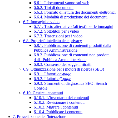
6.6.1. I documenti vanno sul web
6.6.2. Tipi di documenti
6.6.3. Formato di lettura dei documenti elettronici
6.6.4. Modalità di produzione dei documenti
6.7. Immagini e video
6.7.1. Testo alternativo (alt text) per le immagini
6.7.2. Sottotitoli per i video
6.7.3. Trascrizioni per i video
6.8. Proprietà intellettuale e privacy
6.8.1. Pubblicazione di contenuti prodotti dalla
Pubblica Amministrazione
6.8.2. Pubblicazione di contenuti non prodotti
dalla Pubblica Amministrazione
6.8.3. Consenso dei soggetti ritratti
6.9. Ottimizzazione per i motori di ricerca (SEO)
6.9.1. I fattori
on-page
6.9.2. I fattori
off-page
6.9.3. Strumenti di diagnostica SEO: Search
Console
6.10. Gestire i contenuti
6.10.1. L’inventario dei contenuti
6.10.2. Revisionare i contenuti
6.10.3. Migrare i contenuti
6.10.4. Pubblicare i contenuti
7. Progettazione dell’interazione