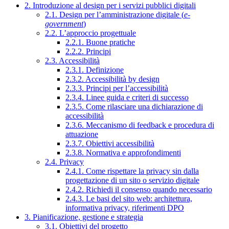
2. Introduzione al design per i servizi pubblici digitali
2.1. Design per l’amministrazione digitale (
e-
government
)
2.2. L’approccio progettuale
2.2.1. Buone pratiche
2.2.2. Principi
2.3. Accessibilità
2.3.1. Definizione
2.3.2. Accessibilità by design
2.3.3. Principi per l’accessibilità
2.3.4. Linee guida e criteri di successo
2.3.5. Come rilasciare una dichiarazione di
accessibilità
2.3.6. Meccanismo di feedback e procedura di
attuazione
2.3.7. Obiettivi accessibilità
2.3.8. Normativa e approfondimenti
2.4. Privacy
2.4.1. Come rispettare la privacy sin dalla
progettazione di un sito o servizio digitale
2.4.2. Richiedi il consenso quando necessario
2.4.3. Le basi del sito web: architettura,
informativa privacy, riferimenti DPO
3. Pianificazione, gestione e strategia
3.1. Obiettivi del progetto