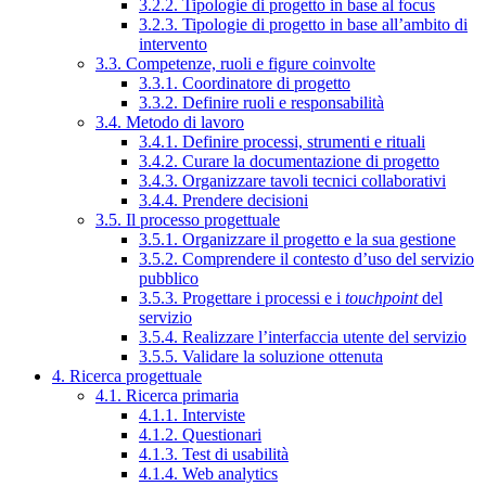
3.2.2. Tipologie di progetto in base al focus
3.2.3. Tipologie di progetto in base all’ambito di
intervento
3.3. Competenze, ruoli e figure coinvolte
3.3.1. Coordinatore di progetto
3.3.2. Definire ruoli e responsabilità
3.4. Metodo di lavoro
3.4.1. Definire processi, strumenti e rituali
3.4.2. Curare la documentazione di progetto
3.4.3. Organizzare tavoli tecnici collaborativi
3.4.4. Prendere decisioni
3.5. Il processo progettuale
3.5.1. Organizzare il progetto e la sua gestione
3.5.2. Comprendere il contesto d’uso del servizio
pubblico
3.5.3. Progettare i processi e i
touchpoint
del
servizio
3.5.4. Realizzare l’interfaccia utente del servizio
3.5.5. Validare la soluzione ottenuta
4. Ricerca progettuale
4.1. Ricerca primaria
4.1.1. Interviste
4.1.2. Questionari
4.1.3. Test di usabilità
4.1.4. Web analytics