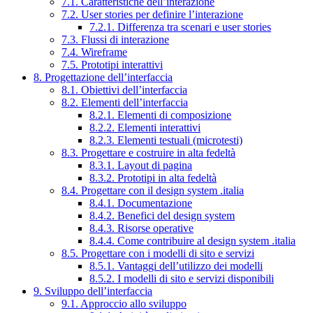
7.1. Caratteristiche dell’interazione
7.2. User stories per definire l’interazione
7.2.1. Differenza tra scenari e user stories
7.3. Flussi di interazione
7.4. Wireframe
7.5. Prototipi interattivi
8. Progettazione dell’interfaccia
8.1. Obiettivi dell’interfaccia
8.2. Elementi dell’interfaccia
8.2.1. Elementi di composizione
8.2.2. Elementi interattivi
8.2.3. Elementi testuali (microtesti)
8.3. Progettare e costruire in alta fedeltà
8.3.1. Layout di pagina
8.3.2. Prototipi in alta fedeltà
8.4. Progettare con il design system .italia
8.4.1. Documentazione
8.4.2. Benefici del design system
8.4.3. Risorse operative
8.4.4. Come contribuire al design system .italia
8.5. Progettare con i modelli di sito e servizi
8.5.1. Vantaggi dell’utilizzo dei modelli
8.5.2. I modelli di sito e servizi disponibili
9. Sviluppo dell’interfaccia
9.1. Approccio allo sviluppo