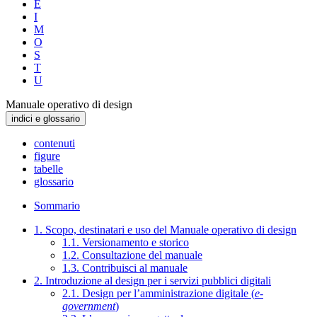
E
I
M
O
S
T
U
Manuale operativo di design
indici e glossario
contenuti
figure
tabelle
glossario
Sommario
1. Scopo, destinatari e uso del Manuale operativo di design
1.1. Versionamento e storico
1.2. Consultazione del manuale
1.3. Contribuisci al manuale
2. Introduzione al design per i servizi pubblici digitali
2.1. Design per l’amministrazione digitale (
e-
government
)