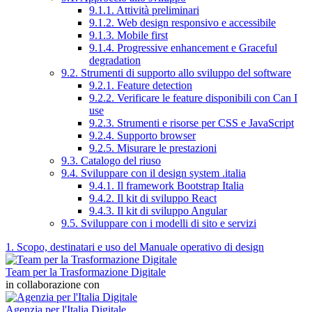
9.1.1. Attività preliminari
9.1.2. Web design responsivo e accessibile
9.1.3. Mobile first
9.1.4. Progressive enhancement e Graceful
degradation
9.2. Strumenti di supporto allo sviluppo del software
9.2.1. Feature detection
9.2.2. Verificare le feature disponibili con Can I
use
9.2.3. Strumenti e risorse per CSS e JavaScript
9.2.4. Supporto browser
9.2.5. Misurare le prestazioni
9.3. Catalogo del riuso
9.4. Sviluppare con il design system .italia
9.4.1. Il framework Bootstrap Italia
9.4.2. Il kit di sviluppo React
9.4.3. Il kit di sviluppo Angular
9.5. Sviluppare con i modelli di sito e servizi
1. Scopo, destinatari e uso del Manuale operativo di design
Team per la Trasformazione Digitale
in collaborazione con
Agenzia per l'Italia Digitale