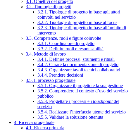
3.1. Obiettivi del progetto
3.2. Tipologie di progetti
3.2.1. Tipologie di progetto in base agli attori
coinvolti nel servizio
3.2.2. Tipologie di progetto in base al focus
3.2.3. Tipologie di progetto in base all’ambito di
intervento
3.3. Competenze, ruoli e figure coinvolte
3.3.1. Coordinatore di progetto
3.3.2. Definire ruoli e responsabilità
3.4. Metodo di lavoro
3.4.1. Definire processi, strumenti e rituali
3.4.2. Curare la documentazione di progetto
3.4.3. Organizzare tavoli tecnici collaborativi
3.4.4. Prendere decisioni
3.5. Il processo progettuale
3.5.1. Organizzare il progetto e la sua gestione
3.5.2. Comprendere il contesto d’uso del servizio
pubblico
3.5.3. Progettare i processi e i
touchpoint
del
servizio
3.5.4. Realizzare l’interfaccia utente del servizio
3.5.5. Validare la soluzione ottenuta
4. Ricerca progettuale
4.1. Ricerca primaria