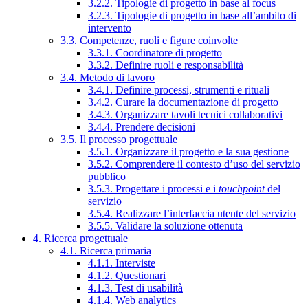
3.2.2. Tipologie di progetto in base al focus
3.2.3. Tipologie di progetto in base all’ambito di
intervento
3.3. Competenze, ruoli e figure coinvolte
3.3.1. Coordinatore di progetto
3.3.2. Definire ruoli e responsabilità
3.4. Metodo di lavoro
3.4.1. Definire processi, strumenti e rituali
3.4.2. Curare la documentazione di progetto
3.4.3. Organizzare tavoli tecnici collaborativi
3.4.4. Prendere decisioni
3.5. Il processo progettuale
3.5.1. Organizzare il progetto e la sua gestione
3.5.2. Comprendere il contesto d’uso del servizio
pubblico
3.5.3. Progettare i processi e i
touchpoint
del
servizio
3.5.4. Realizzare l’interfaccia utente del servizio
3.5.5. Validare la soluzione ottenuta
4. Ricerca progettuale
4.1. Ricerca primaria
4.1.1. Interviste
4.1.2. Questionari
4.1.3. Test di usabilità
4.1.4. Web analytics