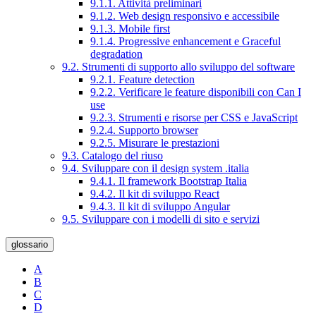
9.1.1. Attività preliminari
9.1.2. Web design responsivo e accessibile
9.1.3. Mobile first
9.1.4. Progressive enhancement e Graceful
degradation
9.2. Strumenti di supporto allo sviluppo del software
9.2.1. Feature detection
9.2.2. Verificare le feature disponibili con Can I
use
9.2.3. Strumenti e risorse per CSS e JavaScript
9.2.4. Supporto browser
9.2.5. Misurare le prestazioni
9.3. Catalogo del riuso
9.4. Sviluppare con il design system .italia
9.4.1. Il framework Bootstrap Italia
9.4.2. Il kit di sviluppo React
9.4.3. Il kit di sviluppo Angular
9.5. Sviluppare con i modelli di sito e servizi
glossario
A
B
C
D