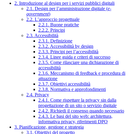
2. Introduzione al design per i servizi pubblici digitali
2.1. Design per l’amministrazione digitale (
e-
government
)
2.2. L’approccio progettuale
2.2.1. Buone pratiche
2.2.2. Principi
2.3. Accessibilità
2.3.1. Definizione
2.3.2. Accessibilità by design
2.3.3. Principi per l’accessibilità
2.3.4. Linee guida e criteri di successo
2.3.5. Come rilasciare una dichiarazione di
accessibilità
2.3.6. Meccanismo di feedback e procedura di
attuazione
2.3.7. Obiettivi accessibilità
2.3.8. Normativa e approfondimenti
2.4. Privacy
2.4.1. Come rispettare la privacy sin dalla
progettazione di un sito o servizio digitale
2.4.2. Richiedi il consenso quando necessario
2.4.3. Le basi del sito web: architettura,
informativa privacy, riferimenti DPO
3. Pianificazione, gestione e strategia
3.1. Obiettivi del progetto