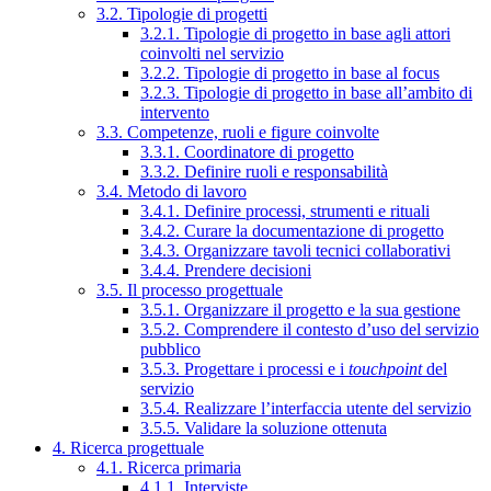
3.2. Tipologie di progetti
3.2.1. Tipologie di progetto in base agli attori
coinvolti nel servizio
3.2.2. Tipologie di progetto in base al focus
3.2.3. Tipologie di progetto in base all’ambito di
intervento
3.3. Competenze, ruoli e figure coinvolte
3.3.1. Coordinatore di progetto
3.3.2. Definire ruoli e responsabilità
3.4. Metodo di lavoro
3.4.1. Definire processi, strumenti e rituali
3.4.2. Curare la documentazione di progetto
3.4.3. Organizzare tavoli tecnici collaborativi
3.4.4. Prendere decisioni
3.5. Il processo progettuale
3.5.1. Organizzare il progetto e la sua gestione
3.5.2. Comprendere il contesto d’uso del servizio
pubblico
3.5.3. Progettare i processi e i
touchpoint
del
servizio
3.5.4. Realizzare l’interfaccia utente del servizio
3.5.5. Validare la soluzione ottenuta
4. Ricerca progettuale
4.1. Ricerca primaria
4.1.1. Interviste