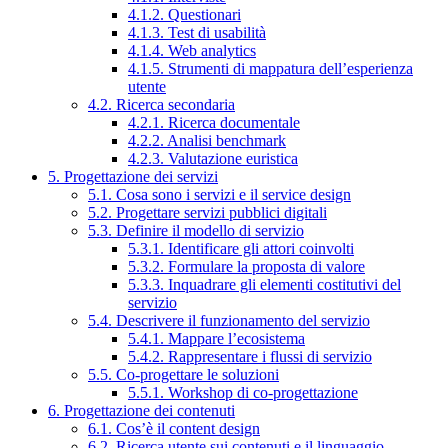
4.1.2. Questionari
4.1.3. Test di usabilità
4.1.4. Web analytics
4.1.5. Strumenti di mappatura dell’esperienza
utente
4.2. Ricerca secondaria
4.2.1. Ricerca documentale
4.2.2. Analisi benchmark
4.2.3. Valutazione euristica
5. Progettazione dei servizi
5.1. Cosa sono i servizi e il service design
5.2. Progettare servizi pubblici digitali
5.3. Definire il modello di servizio
5.3.1. Identificare gli attori coinvolti
5.3.2. Formulare la proposta di valore
5.3.3. Inquadrare gli elementi costitutivi del
servizio
5.4. Descrivere il funzionamento del servizio
5.4.1. Mappare l’ecosistema
5.4.2. Rappresentare i flussi di servizio
5.5. Co-progettare le soluzioni
5.5.1. Workshop di co-progettazione
6. Progettazione dei contenuti
6.1. Cos’è il content design
6.2. Ricerca utente sui contenuti e il linguaggio