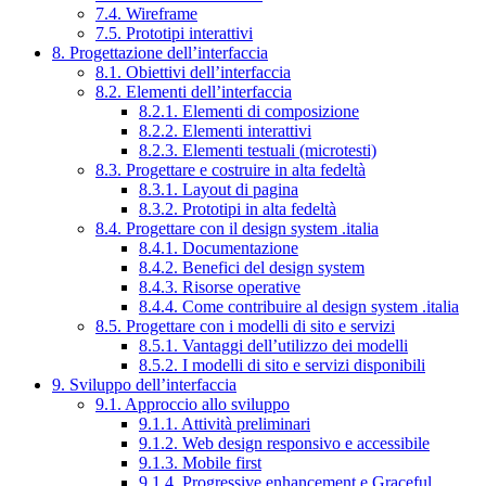
7.4. Wireframe
7.5. Prototipi interattivi
8. Progettazione dell’interfaccia
8.1. Obiettivi dell’interfaccia
8.2. Elementi dell’interfaccia
8.2.1. Elementi di composizione
8.2.2. Elementi interattivi
8.2.3. Elementi testuali (microtesti)
8.3. Progettare e costruire in alta fedeltà
8.3.1. Layout di pagina
8.3.2. Prototipi in alta fedeltà
8.4. Progettare con il design system .italia
8.4.1. Documentazione
8.4.2. Benefici del design system
8.4.3. Risorse operative
8.4.4. Come contribuire al design system .italia
8.5. Progettare con i modelli di sito e servizi
8.5.1. Vantaggi dell’utilizzo dei modelli
8.5.2. I modelli di sito e servizi disponibili
9. Sviluppo dell’interfaccia
9.1. Approccio allo sviluppo
9.1.1. Attività preliminari
9.1.2. Web design responsivo e accessibile
9.1.3. Mobile first
9.1.4. Progressive enhancement e Graceful