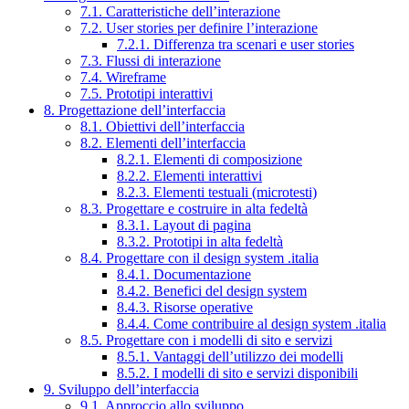
7.1. Caratteristiche dell’interazione
7.2. User stories per definire l’interazione
7.2.1. Differenza tra scenari e user stories
7.3. Flussi di interazione
7.4. Wireframe
7.5. Prototipi interattivi
8. Progettazione dell’interfaccia
8.1. Obiettivi dell’interfaccia
8.2. Elementi dell’interfaccia
8.2.1. Elementi di composizione
8.2.2. Elementi interattivi
8.2.3. Elementi testuali (microtesti)
8.3. Progettare e costruire in alta fedeltà
8.3.1. Layout di pagina
8.3.2. Prototipi in alta fedeltà
8.4. Progettare con il design system .italia
8.4.1. Documentazione
8.4.2. Benefici del design system
8.4.3. Risorse operative
8.4.4. Come contribuire al design system .italia
8.5. Progettare con i modelli di sito e servizi
8.5.1. Vantaggi dell’utilizzo dei modelli
8.5.2. I modelli di sito e servizi disponibili
9. Sviluppo dell’interfaccia
9.1. Approccio allo sviluppo