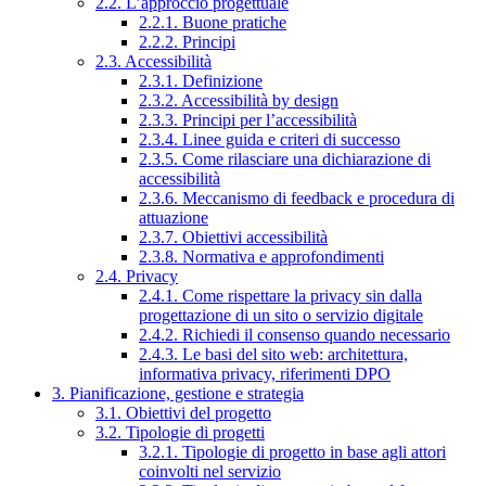
2.2. L’approccio progettuale
2.2.1. Buone pratiche
2.2.2. Principi
2.3. Accessibilità
2.3.1. Definizione
2.3.2. Accessibilità by design
2.3.3. Principi per l’accessibilità
2.3.4. Linee guida e criteri di successo
2.3.5. Come rilasciare una dichiarazione di
accessibilità
2.3.6. Meccanismo di feedback e procedura di
attuazione
2.3.7. Obiettivi accessibilità
2.3.8. Normativa e approfondimenti
2.4. Privacy
2.4.1. Come rispettare la privacy sin dalla
progettazione di un sito o servizio digitale
2.4.2. Richiedi il consenso quando necessario
2.4.3. Le basi del sito web: architettura,
informativa privacy, riferimenti DPO
3. Pianificazione, gestione e strategia
3.1. Obiettivi del progetto
3.2. Tipologie di progetti
3.2.1. Tipologie di progetto in base agli attori
coinvolti nel servizio