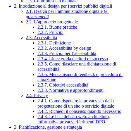
1.3. Contribuisci al manuale
2. Introduzione al design per i servizi pubblici digitali
2.1. Design per l’amministrazione digitale (
e-
government
)
2.2. L’approccio progettuale
2.2.1. Buone pratiche
2.2.2. Principi
2.3. Accessibilità
2.3.1. Definizione
2.3.2. Accessibilità by design
2.3.3. Principi per l’accessibilità
2.3.4. Linee guida e criteri di successo
2.3.5. Come rilasciare una dichiarazione di
accessibilità
2.3.6. Meccanismo di feedback e procedura di
attuazione
2.3.7. Obiettivi accessibilità
2.3.8. Normativa e approfondimenti
2.4. Privacy
2.4.1. Come rispettare la privacy sin dalla
progettazione di un sito o servizio digitale
2.4.2. Richiedi il consenso quando necessario
2.4.3. Le basi del sito web: architettura,
informativa privacy, riferimenti DPO
3. Pianificazione, gestione e strategia