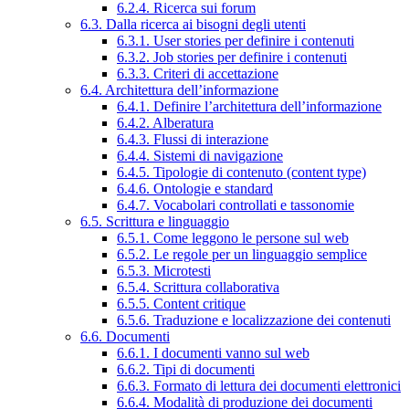
6.2.4. Ricerca sui forum
6.3. Dalla ricerca ai bisogni degli utenti
6.3.1. User stories per definire i contenuti
6.3.2. Job stories per definire i contenuti
6.3.3. Criteri di accettazione
6.4. Architettura dell’informazione
6.4.1. Definire l’architettura dell’informazione
6.4.2. Alberatura
6.4.3. Flussi di interazione
6.4.4. Sistemi di navigazione
6.4.5. Tipologie di contenuto (content type)
6.4.6. Ontologie e standard
6.4.7. Vocabolari controllati e tassonomie
6.5. Scrittura e linguaggio
6.5.1. Come leggono le persone sul web
6.5.2. Le regole per un linguaggio semplice
6.5.3. Microtesti
6.5.4. Scrittura collaborativa
6.5.5. Content critique
6.5.6. Traduzione e localizzazione dei contenuti
6.6. Documenti
6.6.1. I documenti vanno sul web
6.6.2. Tipi di documenti
6.6.3. Formato di lettura dei documenti elettronici
6.6.4. Modalità di produzione dei documenti