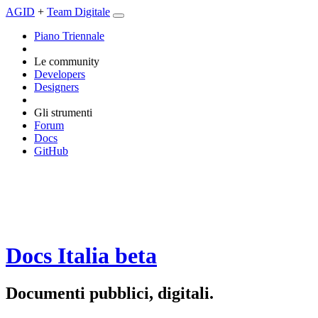
AGID
+
Team Digitale
Piano Triennale
Le community
Developers
Designers
Gli strumenti
Forum
Docs
GitHub
Docs Italia
beta
Documenti pubblici, digitali.