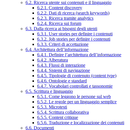
6.2. Ricerca utente sui contenuti e il linguaggio
6.2.1. Content discovery
6.2.2. Dati di ricerca (search keywords)
6.2.3. Ricerca tramite analytics
6.2.4. Ricerca sui forum
6.3. Dalla ricerca ai bisogni degli utenti
6.3.1. User stories per definire i contenuti
6.3.2. Job stories per definire i contenuti
6.3.3. Criteri di accettazione
6.4. Architettura dell’informazione
6.4.1. Definire l’architettura dell’informazione
6.4.2. Alberatura
6.4.3. Flussi di interazione
6.4.4. Sistemi di navigazione
6.4.5. Tipologie di contenuto (content type)
6.4.6. Ontologie e standard
6.4.7. Vocabolari controllati e tassonomie
6.5. Scrittura e linguaggio
6.5.1. Come leggono le persone sul web
6.5.2. Le regole per un linguaggio semplice
6.5.3. Microtesti
6.5.4. Scrittura collaborativa
6.5.5. Content critique
6.5.6. Traduzione e localizzazione dei contenuti
6.6. Documenti