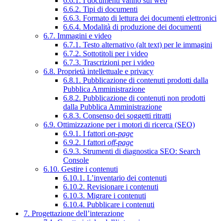
6.6.1. I documenti vanno sul web
6.6.2. Tipi di documenti
6.6.3. Formato di lettura dei documenti elettronici
6.6.4. Modalità di produzione dei documenti
6.7. Immagini e video
6.7.1. Testo alternativo (alt text) per le immagini
6.7.2. Sottotitoli per i video
6.7.3. Trascrizioni per i video
6.8. Proprietà intellettuale e privacy
6.8.1. Pubblicazione di contenuti prodotti dalla
Pubblica Amministrazione
6.8.2. Pubblicazione di contenuti non prodotti
dalla Pubblica Amministrazione
6.8.3. Consenso dei soggetti ritratti
6.9. Ottimizzazione per i motori di ricerca (SEO)
6.9.1. I fattori
on-page
6.9.2. I fattori
off-page
6.9.3. Strumenti di diagnostica SEO: Search
Console
6.10. Gestire i contenuti
6.10.1. L’inventario dei contenuti
6.10.2. Revisionare i contenuti
6.10.3. Migrare i contenuti
6.10.4. Pubblicare i contenuti
7. Progettazione dell’interazione