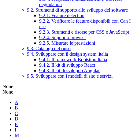
degradation
9.2. Strumenti di supporto allo sviluppo del software
9.2.1. Feature detection
9.2.2. Verificare le feature disponibili con Can I
use
9.2.3. Strumenti e risorse per CSS e JavaScript
9.2.4. Supporto browser
9.2.5. Misurare le prestazioni
9.3. Catalogo del riuso
9.4. Sviluppare con il design system .italia
9.4.1. Il framework Bootstrap Italia
9.4.2. Il kit di sviluppo React
9.4.3. Il kit di sviluppo Angular
9.5. Sviluppare con i modelli di sito e servizi
None
None
A
B
C
D
E
I
M