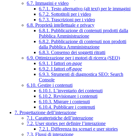
6.7. Immagini e video
6.7.1. Testo alternativo (alt text) per le immagini
6.7.2. Sottotitoli per i video
6.7.3. Trascrizioni per i video
6.8. Proprietà intellettuale e privacy
6.8.1. Pubblicazione di contenuti prodotti dalla
Pubblica Amministrazione
6.8.2. Pubblicazione di contenuti non prodotti
dalla Pubblica Amministrazione
6.8.3. Consenso dei soggetti ritratti
6.9. Ottimizzazione per i motori di ricerca (SEO)
6.9.1. I fattori
on-page
6.9.2. I fattori
off-page
6.9.3. Strumenti di diagnostica SEO: Search
Console
6.10. Gestire i contenuti
6.10.1. L’inventario dei contenuti
6.10.2. Revisionare i contenuti
6.10.3. Migrare i contenuti
6.10.4. Pubblicare i contenuti
7. Progettazione dell’interazione
7.1. Caratteristiche dell’interazione
7.2. User stories per definire l’interazione
7.2.1. Differenza tra scenari e user stories
7.3. Flussi di interazione