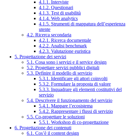
4.1.1. Interviste
4.1.2. Questionari
4.1.3. Test di usabilità
4.1.4. Web analytics
4.1.5. Strumenti di mappatura dell’esperienza
utente
4.2. Ricerca secondaria
4.2.1. Ricerca documentale
4.2.2. Analisi benchmark
4.2.3. Valutazione euristica
5. Progettazione dei servizi
5.1. Cosa sono i servizi e il service design
5.2. Progettare servizi pubblici digitali
5.3. Definire il modello di servizio
5.3.1. Identificare gli attori coinvolti
5.3.2. Formulare la proposta di valore
5.3.3. Inquadrare gli elementi costitutivi del
servizio
5.4. Descrivere il funzionamento del servizio
5.4.1. Mappare l’ecosistema
5.4.2. Rappresentare i flussi di servizio
5.5. Co-progettare le soluzioni
5.5.1. Workshop di co-progettazione
6. Progettazione dei contenuti
6.1. Cos’è il content design