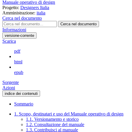
Manuale operativo di design
Progetto:
Designers Italia
Amministrazione:
italia
Cerca nel documento
Cerca nel documento
Informazioni
versione-corrente
Scarica
pdf
html
epub
Sorgente
Azioni
indice dei contenuti
Sommario
1. Scopo, destinatari e uso del Manuale operativo di design
1.1. Versionamento e storico
1.2. Consultazione del manuale
1.3. Contribuisci al manuale