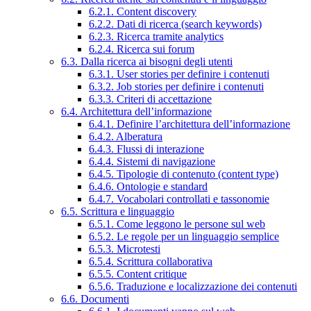
6.2.1. Content discovery
6.2.2. Dati di ricerca (search keywords)
6.2.3. Ricerca tramite analytics
6.2.4. Ricerca sui forum
6.3. Dalla ricerca ai bisogni degli utenti
6.3.1. User stories per definire i contenuti
6.3.2. Job stories per definire i contenuti
6.3.3. Criteri di accettazione
6.4. Architettura dell’informazione
6.4.1. Definire l’architettura dell’informazione
6.4.2. Alberatura
6.4.3. Flussi di interazione
6.4.4. Sistemi di navigazione
6.4.5. Tipologie di contenuto (content type)
6.4.6. Ontologie e standard
6.4.7. Vocabolari controllati e tassonomie
6.5. Scrittura e linguaggio
6.5.1. Come leggono le persone sul web
6.5.2. Le regole per un linguaggio semplice
6.5.3. Microtesti
6.5.4. Scrittura collaborativa
6.5.5. Content critique
6.5.6. Traduzione e localizzazione dei contenuti
6.6. Documenti