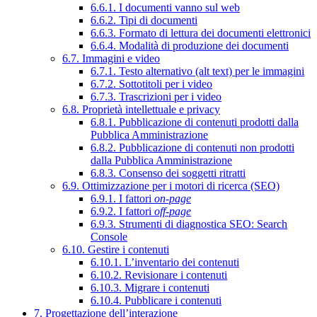
6.6.1. I documenti vanno sul web
6.6.2. Tipi di documenti
6.6.3. Formato di lettura dei documenti elettronici
6.6.4. Modalità di produzione dei documenti
6.7. Immagini e video
6.7.1. Testo alternativo (alt text) per le immagini
6.7.2. Sottotitoli per i video
6.7.3. Trascrizioni per i video
6.8. Proprietà intellettuale e privacy
6.8.1. Pubblicazione di contenuti prodotti dalla
Pubblica Amministrazione
6.8.2. Pubblicazione di contenuti non prodotti
dalla Pubblica Amministrazione
6.8.3. Consenso dei soggetti ritratti
6.9. Ottimizzazione per i motori di ricerca (SEO)
6.9.1. I fattori
on-page
6.9.2. I fattori
off-page
6.9.3. Strumenti di diagnostica SEO: Search
Console
6.10. Gestire i contenuti
6.10.1. L’inventario dei contenuti
6.10.2. Revisionare i contenuti
6.10.3. Migrare i contenuti
6.10.4. Pubblicare i contenuti
7. Progettazione dell’interazione