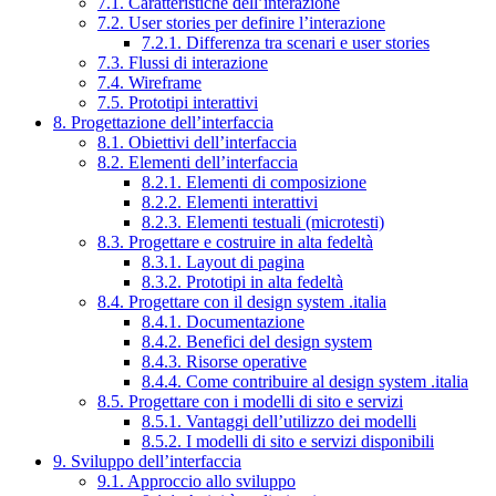
7.1. Caratteristiche dell’interazione
7.2. User stories per definire l’interazione
7.2.1. Differenza tra scenari e user stories
7.3. Flussi di interazione
7.4. Wireframe
7.5. Prototipi interattivi
8. Progettazione dell’interfaccia
8.1. Obiettivi dell’interfaccia
8.2. Elementi dell’interfaccia
8.2.1. Elementi di composizione
8.2.2. Elementi interattivi
8.2.3. Elementi testuali (microtesti)
8.3. Progettare e costruire in alta fedeltà
8.3.1. Layout di pagina
8.3.2. Prototipi in alta fedeltà
8.4. Progettare con il design system .italia
8.4.1. Documentazione
8.4.2. Benefici del design system
8.4.3. Risorse operative
8.4.4. Come contribuire al design system .italia
8.5. Progettare con i modelli di sito e servizi
8.5.1. Vantaggi dell’utilizzo dei modelli
8.5.2. I modelli di sito e servizi disponibili
9. Sviluppo dell’interfaccia
9.1. Approccio allo sviluppo