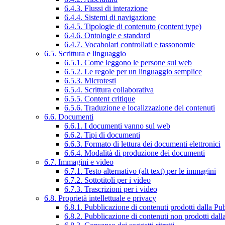
6.4.3. Flussi di interazione
6.4.4. Sistemi di navigazione
6.4.5. Tipologie di contenuto (content type)
6.4.6. Ontologie e standard
6.4.7. Vocabolari controllati e tassonomie
6.5. Scrittura e linguaggio
6.5.1. Come leggono le persone sul web
6.5.2. Le regole per un linguaggio semplice
6.5.3. Microtesti
6.5.4. Scrittura collaborativa
6.5.5. Content critique
6.5.6. Traduzione e localizzazione dei contenuti
6.6. Documenti
6.6.1. I documenti vanno sul web
6.6.2. Tipi di documenti
6.6.3. Formato di lettura dei documenti elettronici
6.6.4. Modalità di produzione dei documenti
6.7. Immagini e video
6.7.1. Testo alternativo (alt text) per le immagini
6.7.2. Sottotitoli per i video
6.7.3. Trascrizioni per i video
6.8. Proprietà intellettuale e privacy
6.8.1. Pubblicazione di contenuti prodotti dalla P
6.8.2. Pubblicazione di contenuti non prodotti dal