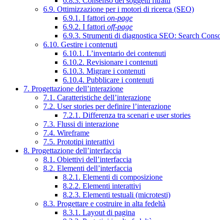
6.8.3. Consenso dei soggetti ritratti
6.9. Ottimizzazione per i motori di ricerca (SEO)
6.9.1. I fattori
on-page
6.9.2. I fattori
off-page
6.9.3. Strumenti di diagnostica SEO: Search Cons
6.10. Gestire i contenuti
6.10.1. L’inventario dei contenuti
6.10.2. Revisionare i contenuti
6.10.3. Migrare i contenuti
6.10.4. Pubblicare i contenuti
7. Progettazione dell’interazione
7.1. Caratteristiche dell’interazione
7.2. User stories per definire l’interazione
7.2.1. Differenza tra scenari e user stories
7.3. Flussi di interazione
7.4. Wireframe
7.5. Prototipi interattivi
8. Progettazione dell’interfaccia
8.1. Obiettivi dell’interfaccia
8.2. Elementi dell’interfaccia
8.2.1. Elementi di composizione
8.2.2. Elementi interattivi
8.2.3. Elementi testuali (microtesti)
8.3. Progettare e costruire in alta fedeltà
8.3.1. Layout di pagina