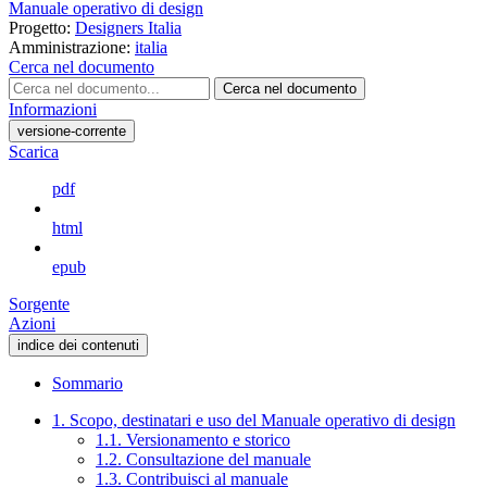
Manuale operativo di design
Progetto:
Designers Italia
Amministrazione:
italia
Cerca nel documento
Cerca nel documento
Informazioni
versione-corrente
Scarica
pdf
html
epub
Sorgente
Azioni
indice dei contenuti
Sommario
1. Scopo, destinatari e uso del Manuale operativo di design
1.1. Versionamento e storico
1.2. Consultazione del manuale
1.3. Contribuisci al manuale