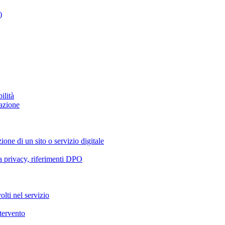
)
ilità
azione
ione di un sito o servizio digitale
va privacy, riferimenti DPO
olti nel servizio
ntervento