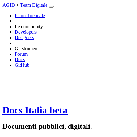
AGID
+
Team Digitale
Piano Triennale
Le community
Developers
Designers
Gli strumenti
Forum
Docs
GitHub
Docs Italia
beta
Documenti pubblici, digitali.