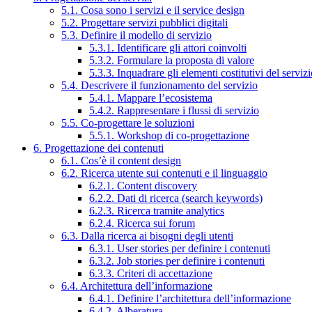
5.1. Cosa sono i servizi e il service design
5.2. Progettare servizi pubblici digitali
5.3. Definire il modello di servizio
5.3.1. Identificare gli attori coinvolti
5.3.2. Formulare la proposta di valore
5.3.3. Inquadrare gli elementi costitutivi del serviz
5.4. Descrivere il funzionamento del servizio
5.4.1. Mappare l’ecosistema
5.4.2. Rappresentare i flussi di servizio
5.5. Co-progettare le soluzioni
5.5.1. Workshop di co-progettazione
6. Progettazione dei contenuti
6.1. Cos’è il content design
6.2. Ricerca utente sui contenuti e il linguaggio
6.2.1. Content discovery
6.2.2. Dati di ricerca (search keywords)
6.2.3. Ricerca tramite analytics
6.2.4. Ricerca sui forum
6.3. Dalla ricerca ai bisogni degli utenti
6.3.1. User stories per definire i contenuti
6.3.2. Job stories per definire i contenuti
6.3.3. Criteri di accettazione
6.4. Architettura dell’informazione
6.4.1. Definire l’architettura dell’informazione
6.4.2. Alberatura