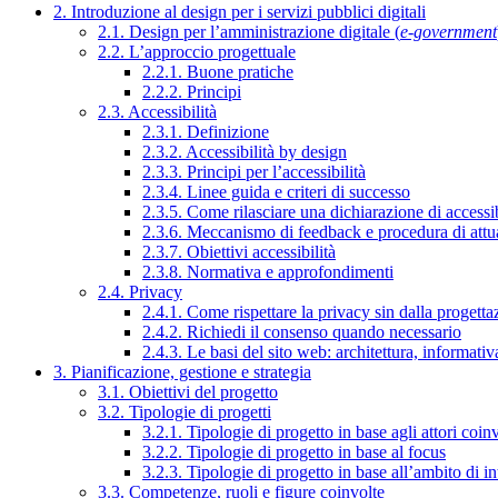
2. Introduzione al design per i servizi pubblici digitali
2.1. Design per l’amministrazione digitale (
e-government
2.2. L’approccio progettuale
2.2.1. Buone pratiche
2.2.2. Principi
2.3. Accessibilità
2.3.1. Definizione
2.3.2. Accessibilità by design
2.3.3. Principi per l’accessibilità
2.3.4. Linee guida e criteri di successo
2.3.5. Come rilasciare una dichiarazione di accessib
2.3.6. Meccanismo di feedback e procedura di attu
2.3.7. Obiettivi accessibilità
2.3.8. Normativa e approfondimenti
2.4. Privacy
2.4.1. Come rispettare la privacy sin dalla progettaz
2.4.2. Richiedi il consenso quando necessario
2.4.3. Le basi del sito web: architettura, informati
3. Pianificazione, gestione e strategia
3.1. Obiettivi del progetto
3.2. Tipologie di progetti
3.2.1. Tipologie di progetto in base agli attori coinv
3.2.2. Tipologie di progetto in base al focus
3.2.3. Tipologie di progetto in base all’ambito di i
3.3. Competenze, ruoli e figure coinvolte