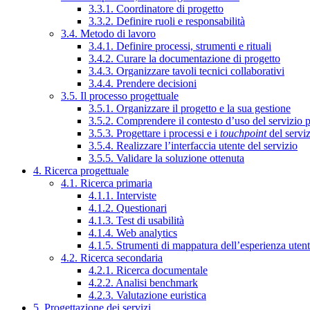
3.3.1. Coordinatore di progetto
3.3.2. Definire ruoli e responsabilità
3.4. Metodo di lavoro
3.4.1. Definire processi, strumenti e rituali
3.4.2. Curare la documentazione di progetto
3.4.3. Organizzare tavoli tecnici collaborativi
3.4.4. Prendere decisioni
3.5. Il processo progettuale
3.5.1. Organizzare il progetto e la sua gestione
3.5.2. Comprendere il contesto d’uso del servizio 
3.5.3. Progettare i processi e i
touchpoint
del servi
3.5.4. Realizzare l’interfaccia utente del servizio
3.5.5. Validare la soluzione ottenuta
4. Ricerca progettuale
4.1. Ricerca primaria
4.1.1. Interviste
4.1.2. Questionari
4.1.3. Test di usabilità
4.1.4. Web analytics
4.1.5. Strumenti di mappatura dell’esperienza uten
4.2. Ricerca secondaria
4.2.1. Ricerca documentale
4.2.2. Analisi benchmark
4.2.3. Valutazione euristica
5. Progettazione dei servizi