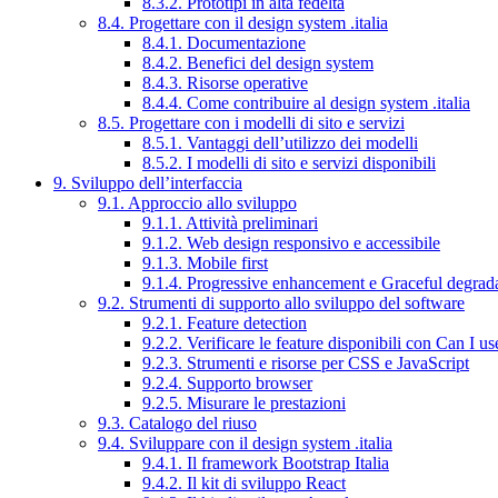
8.3.2. Prototipi in alta fedeltà
8.4. Progettare con il design system .italia
8.4.1. Documentazione
8.4.2. Benefici del design system
8.4.3. Risorse operative
8.4.4. Come contribuire al design system .italia
8.5. Progettare con i modelli di sito e servizi
8.5.1. Vantaggi dell’utilizzo dei modelli
8.5.2. I modelli di sito e servizi disponibili
9. Sviluppo dell’interfaccia
9.1. Approccio allo sviluppo
9.1.1. Attività preliminari
9.1.2. Web design responsivo e accessibile
9.1.3. Mobile first
9.1.4. Progressive enhancement e Graceful degrad
9.2. Strumenti di supporto allo sviluppo del software
9.2.1. Feature detection
9.2.2. Verificare le feature disponibili con Can I us
9.2.3. Strumenti e risorse per CSS e JavaScript
9.2.4. Supporto browser
9.2.5. Misurare le prestazioni
9.3. Catalogo del riuso
9.4. Sviluppare con il design system .italia
9.4.1. Il framework Bootstrap Italia
9.4.2. Il kit di sviluppo React