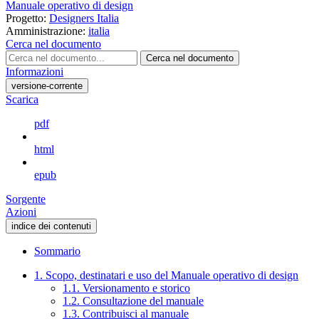
Manuale operativo di design
Progetto:
Designers Italia
Amministrazione:
italia
Cerca nel documento
Cerca nel documento
Informazioni
versione-corrente
Scarica
pdf
html
epub
Sorgente
Azioni
indice dei contenuti
Sommario
1. Scopo, destinatari e uso del Manuale operativo di design
1.1. Versionamento e storico
1.2. Consultazione del manuale
1.3. Contribuisci al manuale