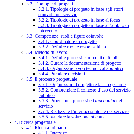
3.2. Tipologie di progetti
3.2.1. Tipologie di progetto in base agli attori
coinvolti nel servizio
3.2.2. Tipologie di progetto in base al focus
3.2.3. Tipologie di progetto in base all’ambito di
intervento
3.3. Competenze, ruoli e figure coinvolte
3.3.1. Coordinatore di progetto
3.3.2. Definire ruoli e responsabilità
3.4. Metodo di lavoro
3.4.1. Definire processi, strumenti e rituali
3.4.2. Curare la documentazione di progetto
3.4.3. Organizzare tavoli tecnici collaborativi
3.4.4. Prendere decisioni
3.5. Il processo progettuale
3.5.1. Organizzare il progetto e la sua gestione
3.5.2. Comprendere il contesto d’uso del servizio
pubblico
3.5.3. Progettare i processi e i
touchpoint
del
servizio
3.5.4. Realizzare l’interfaccia utente del servizio
3.5.5. Validare la soluzione ottenuta
4. Ricerca progettuale
4.1. Ricerca primaria
4.1.1. Interviste