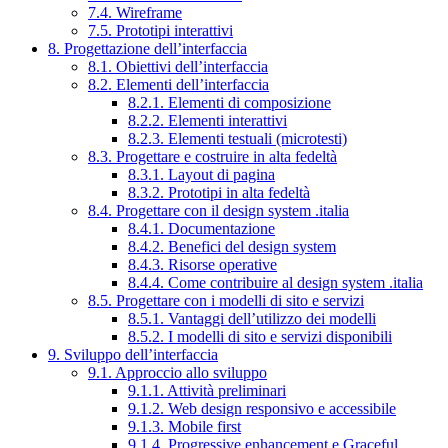
7.4. Wireframe
7.5. Prototipi interattivi
8. Progettazione dell’interfaccia
8.1. Obiettivi dell’interfaccia
8.2. Elementi dell’interfaccia
8.2.1. Elementi di composizione
8.2.2. Elementi interattivi
8.2.3. Elementi testuali (microtesti)
8.3. Progettare e costruire in alta fedeltà
8.3.1. Layout di pagina
8.3.2. Prototipi in alta fedeltà
8.4. Progettare con il design system .italia
8.4.1. Documentazione
8.4.2. Benefici del design system
8.4.3. Risorse operative
8.4.4. Come contribuire al design system .italia
8.5. Progettare con i modelli di sito e servizi
8.5.1. Vantaggi dell’utilizzo dei modelli
8.5.2. I modelli di sito e servizi disponibili
9. Sviluppo dell’interfaccia
9.1. Approccio allo sviluppo
9.1.1. Attività preliminari
9.1.2. Web design responsivo e accessibile
9.1.3. Mobile first
9.1.4. Progressive enhancement e Graceful