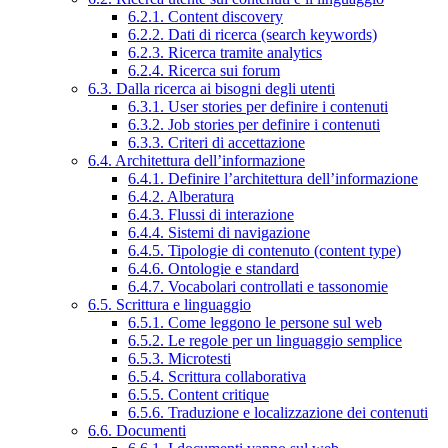
6.2.1. Content discovery
6.2.2. Dati di ricerca (search keywords)
6.2.3. Ricerca tramite analytics
6.2.4. Ricerca sui forum
6.3. Dalla ricerca ai bisogni degli utenti
6.3.1. User stories per definire i contenuti
6.3.2. Job stories per definire i contenuti
6.3.3. Criteri di accettazione
6.4. Architettura dell’informazione
6.4.1. Definire l’architettura dell’informazione
6.4.2. Alberatura
6.4.3. Flussi di interazione
6.4.4. Sistemi di navigazione
6.4.5. Tipologie di contenuto (content type)
6.4.6. Ontologie e standard
6.4.7. Vocabolari controllati e tassonomie
6.5. Scrittura e linguaggio
6.5.1. Come leggono le persone sul web
6.5.2. Le regole per un linguaggio semplice
6.5.3. Microtesti
6.5.4. Scrittura collaborativa
6.5.5. Content critique
6.5.6. Traduzione e localizzazione dei contenuti
6.6. Documenti