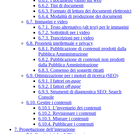
6.6.1. I documenti vanno sul web
6.6.2. Tipi di documenti
6.6.3. Formato di lettura dei documenti elettronici
6.6.4. Modalità di produzione dei documenti
6.7. Immagini e video
6.7.1. Testo alternativo (alt text) per le immagini
6.7.2. Sottotitoli per i video
6.7.3. Trascrizioni per i video
6.8. Proprietà intellettuale e privacy
6.8.1. Pubblicazione di contenuti prodotti dalla
Pubblica Amministrazione
6.8.2. Pubblicazione di contenuti non prodotti
dalla Pubblica Amministrazione
6.8.3. Consenso dei soggetti ritratti
6.9. Ottimizzazione per i motori di ricerca (SEO)
6.9.1. I fattori
on-page
6.9.2. I fattori
off-page
6.9.3. Strumenti di diagnostica SEO: Search
Console
6.10. Gestire i contenuti
6.10.1. L’inventario dei contenuti
6.10.2. Revisionare i contenuti
6.10.3. Migrare i contenuti
6.10.4. Pubblicare i contenuti
7. Progettazione dell’interazione