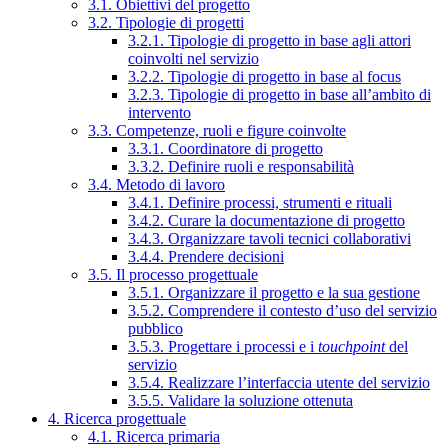
3.1. Obiettivi del progetto
3.2. Tipologie di progetti
3.2.1. Tipologie di progetto in base agli attori
coinvolti nel servizio
3.2.2. Tipologie di progetto in base al focus
3.2.3. Tipologie di progetto in base all’ambito di
intervento
3.3. Competenze, ruoli e figure coinvolte
3.3.1. Coordinatore di progetto
3.3.2. Definire ruoli e responsabilità
3.4. Metodo di lavoro
3.4.1. Definire processi, strumenti e rituali
3.4.2. Curare la documentazione di progetto
3.4.3. Organizzare tavoli tecnici collaborativi
3.4.4. Prendere decisioni
3.5. Il processo progettuale
3.5.1. Organizzare il progetto e la sua gestione
3.5.2. Comprendere il contesto d’uso del servizio
pubblico
3.5.3. Progettare i processi e i
touchpoint
del
servizio
3.5.4. Realizzare l’interfaccia utente del servizio
3.5.5. Validare la soluzione ottenuta
4. Ricerca progettuale
4.1. Ricerca primaria