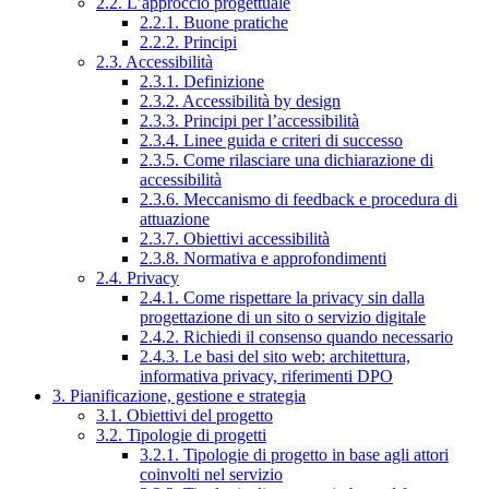
2.2. L’approccio progettuale
2.2.1. Buone pratiche
2.2.2. Principi
2.3. Accessibilità
2.3.1. Definizione
2.3.2. Accessibilità by design
2.3.3. Principi per l’accessibilità
2.3.4. Linee guida e criteri di successo
2.3.5. Come rilasciare una dichiarazione di
accessibilità
2.3.6. Meccanismo di feedback e procedura di
attuazione
2.3.7. Obiettivi accessibilità
2.3.8. Normativa e approfondimenti
2.4. Privacy
2.4.1. Come rispettare la privacy sin dalla
progettazione di un sito o servizio digitale
2.4.2. Richiedi il consenso quando necessario
2.4.3. Le basi del sito web: architettura,
informativa privacy, riferimenti DPO
3. Pianificazione, gestione e strategia
3.1. Obiettivi del progetto
3.2. Tipologie di progetti
3.2.1. Tipologie di progetto in base agli attori
coinvolti nel servizio