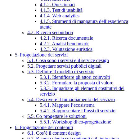
4.1.2. Questionari
4.1.3. Test di usabilità
4.1.4. Web analytics
4.1.5. Strumenti di mappatura dell’esperienza
utente
4.2. Ricerca secondaria
4.2.1. Ricerca documentale
4.2.2. Analisi benchmark
4.2.3. Valutazione euristica
5. Progettazione dei servizi
5.1. Cosa sono i servizi e il service design
5.2. Progettare servizi pubblici digitali
5.3. Definire il modello di servizio
5.3.1. Identificare gli attori coinvolti
5.3.2. Formulare la proposta di valore
5.3.3. Inquadrare gli elementi costitutivi del
servizio
5.4. Descrivere il funzionamento del servizio
5.4.1. Mappare l’ecosistema
5.4.2. Rappresentare i flussi di servizio
5.5. Co-progettare le soluzioni
5.5.1. Workshop di co-progettazione
6. Progettazione dei contenuti
6.1. Cos’è il content design
6.2. Ricerca utente sui contenuti e il linguaggio