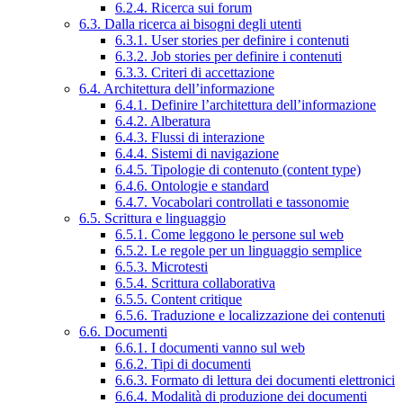
6.2.4. Ricerca sui forum
6.3. Dalla ricerca ai bisogni degli utenti
6.3.1. User stories per definire i contenuti
6.3.2. Job stories per definire i contenuti
6.3.3. Criteri di accettazione
6.4. Architettura dell’informazione
6.4.1. Definire l’architettura dell’informazione
6.4.2. Alberatura
6.4.3. Flussi di interazione
6.4.4. Sistemi di navigazione
6.4.5. Tipologie di contenuto (content type)
6.4.6. Ontologie e standard
6.4.7. Vocabolari controllati e tassonomie
6.5. Scrittura e linguaggio
6.5.1. Come leggono le persone sul web
6.5.2. Le regole per un linguaggio semplice
6.5.3. Microtesti
6.5.4. Scrittura collaborativa
6.5.5. Content critique
6.5.6. Traduzione e localizzazione dei contenuti
6.6. Documenti
6.6.1. I documenti vanno sul web
6.6.2. Tipi di documenti
6.6.3. Formato di lettura dei documenti elettronici
6.6.4. Modalità di produzione dei documenti