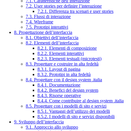
7.1. Caratteristiche dell’interazione
7.2. User stories per definire l’interazione
7.2.1. Differenza tra scenari e user stories
7.3. Flussi di interazione
7.4. Wireframe
7.5. Prototipi interattivi
8. Progettazione dell’interfaccia
8.1. Obiettivi dell’interfaccia
8.2. Elementi dell’interfaccia
8.2.1. Elementi di composizione
8.2.2. Elementi interattivi
8.2.3. Elementi testuali (microtesti)
8.3. Progettare e costruire in alta fedeltà
8.3.1. Layout di pagina
8.3.2. Prototipi in alta fedeltà
8.4. Progettare con il design system .italia
8.4.1. Documentazione
8.4.2. Benefici del design system
8.4.3. Risorse operative
8.4.4. Come contribuire al design system .italia
8.5. Progettare con i modelli di sito e servizi
8.5.1. Vantaggi dell’utilizzo dei modelli
8.5.2. I modelli di sito e servizi disponibili
9. Sviluppo dell’interfaccia
9.1. Approccio allo sviluppo