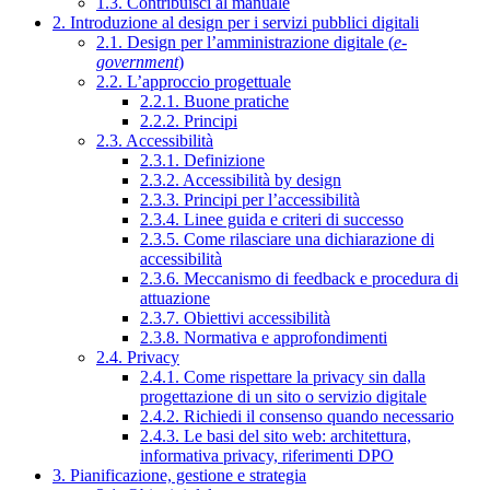
1.3. Contribuisci al manuale
2. Introduzione al design per i servizi pubblici digitali
2.1. Design per l’amministrazione digitale (
e-
government
)
2.2. L’approccio progettuale
2.2.1. Buone pratiche
2.2.2. Principi
2.3. Accessibilità
2.3.1. Definizione
2.3.2. Accessibilità by design
2.3.3. Principi per l’accessibilità
2.3.4. Linee guida e criteri di successo
2.3.5. Come rilasciare una dichiarazione di
accessibilità
2.3.6. Meccanismo di feedback e procedura di
attuazione
2.3.7. Obiettivi accessibilità
2.3.8. Normativa e approfondimenti
2.4. Privacy
2.4.1. Come rispettare la privacy sin dalla
progettazione di un sito o servizio digitale
2.4.2. Richiedi il consenso quando necessario
2.4.3. Le basi del sito web: architettura,
informativa privacy, riferimenti DPO
3. Pianificazione, gestione e strategia