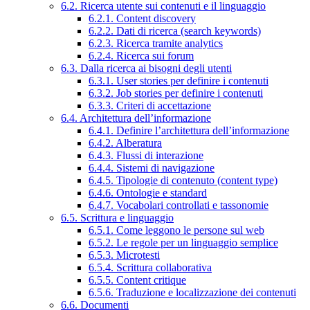
6.2. Ricerca utente sui contenuti e il linguaggio
6.2.1. Content discovery
6.2.2. Dati di ricerca (search keywords)
6.2.3. Ricerca tramite analytics
6.2.4. Ricerca sui forum
6.3. Dalla ricerca ai bisogni degli utenti
6.3.1. User stories per definire i contenuti
6.3.2. Job stories per definire i contenuti
6.3.3. Criteri di accettazione
6.4. Architettura dell’informazione
6.4.1. Definire l’architettura dell’informazione
6.4.2. Alberatura
6.4.3. Flussi di interazione
6.4.4. Sistemi di navigazione
6.4.5. Tipologie di contenuto (content type)
6.4.6. Ontologie e standard
6.4.7. Vocabolari controllati e tassonomie
6.5. Scrittura e linguaggio
6.5.1. Come leggono le persone sul web
6.5.2. Le regole per un linguaggio semplice
6.5.3. Microtesti
6.5.4. Scrittura collaborativa
6.5.5. Content critique
6.5.6. Traduzione e localizzazione dei contenuti
6.6. Documenti