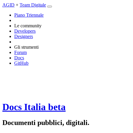
AGID
+
Team Digitale
Piano Triennale
Le community
Developers
Designers
Gli strumenti
Forum
Docs
GitHub
Docs Italia
beta
Documenti pubblici, digitali.