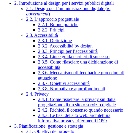
2. Introduzione al design per i servizi pubblici digitali
2.1. Design per l’amministrazione digitale (
e-
government
)
2.2. L’approccio progettuale
2.2.1. Buone pratiche
2.2.2. Principi
2.3. Accessibilità
2.3.1. Definizione
2.3.2. Accessibilità by design
2.3.3. Principi per l’accessibilità
2.3.4. Linee guida e criteri di successo
2.3.5. Come rilasciare una dichiarazione di
accessibilità
2.3.6. Meccanismo di feedback e procedura di
attuazione
2.3.7. Obiettivi accessibilità
2.3.8. Normativa e approfondimenti
2.4. Privacy
2.4.1. Come rispettare la privacy sin dalla
progettazione di un sito o servizio digitale
2.4.2. Richiedi il consenso quando necessario
2.4.3. Le basi del sito web: architettura,
informativa privacy, riferimenti DPO
3. Pianificazione, gestione e strategia
3.1. Obiettivi del progetto