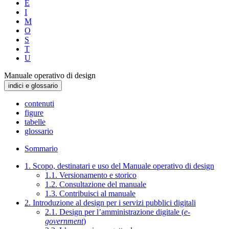
E
I
M
O
S
T
U
Manuale operativo di design
indici e glossario
contenuti
figure
tabelle
glossario
Sommario
1. Scopo, destinatari e uso del Manuale operativo di design
1.1. Versionamento e storico
1.2. Consultazione del manuale
1.3. Contribuisci al manuale
2. Introduzione al design per i servizi pubblici digitali
2.1. Design per l’amministrazione digitale (
e-
government
)