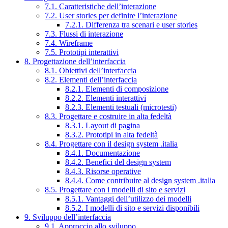
7.1. Caratteristiche dell’interazione
7.2. User stories per definire l’interazione
7.2.1. Differenza tra scenari e user stories
7.3. Flussi di interazione
7.4. Wireframe
7.5. Prototipi interattivi
8. Progettazione dell’interfaccia
8.1. Obiettivi dell’interfaccia
8.2. Elementi dell’interfaccia
8.2.1. Elementi di composizione
8.2.2. Elementi interattivi
8.2.3. Elementi testuali (microtesti)
8.3. Progettare e costruire in alta fedeltà
8.3.1. Layout di pagina
8.3.2. Prototipi in alta fedeltà
8.4. Progettare con il design system .italia
8.4.1. Documentazione
8.4.2. Benefici del design system
8.4.3. Risorse operative
8.4.4. Come contribuire al design system .italia
8.5. Progettare con i modelli di sito e servizi
8.5.1. Vantaggi dell’utilizzo dei modelli
8.5.2. I modelli di sito e servizi disponibili
9. Sviluppo dell’interfaccia
9.1. Approccio allo sviluppo