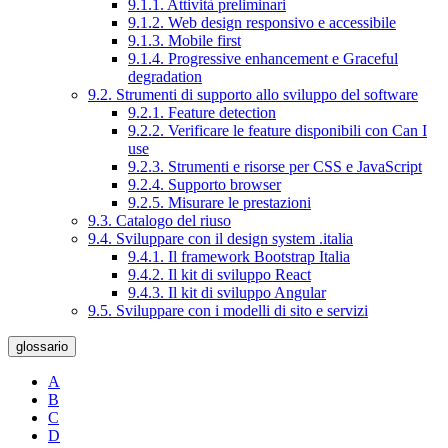
9.1.1. Attività preliminari
9.1.2. Web design responsivo e accessibile
9.1.3. Mobile first
9.1.4. Progressive enhancement e Graceful
degradation
9.2. Strumenti di supporto allo sviluppo del software
9.2.1. Feature detection
9.2.2. Verificare le feature disponibili con Can I
use
9.2.3. Strumenti e risorse per CSS e JavaScript
9.2.4. Supporto browser
9.2.5. Misurare le prestazioni
9.3. Catalogo del riuso
9.4. Sviluppare con il design system .italia
9.4.1. Il framework Bootstrap Italia
9.4.2. Il kit di sviluppo React
9.4.3. Il kit di sviluppo Angular
9.5. Sviluppare con i modelli di sito e servizi
glossario
A
B
C
D