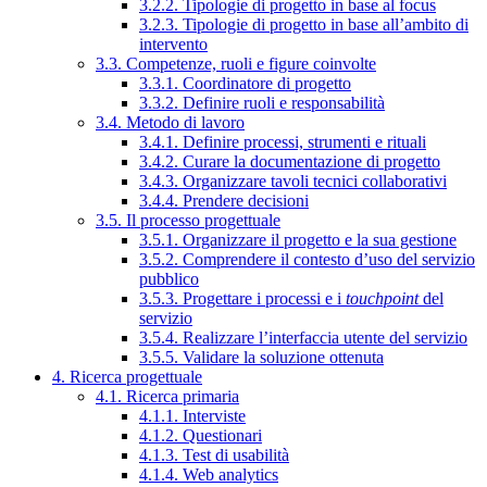
3.2.2. Tipologie di progetto in base al focus
3.2.3. Tipologie di progetto in base all’ambito di
intervento
3.3. Competenze, ruoli e figure coinvolte
3.3.1. Coordinatore di progetto
3.3.2. Definire ruoli e responsabilità
3.4. Metodo di lavoro
3.4.1. Definire processi, strumenti e rituali
3.4.2. Curare la documentazione di progetto
3.4.3. Organizzare tavoli tecnici collaborativi
3.4.4. Prendere decisioni
3.5. Il processo progettuale
3.5.1. Organizzare il progetto e la sua gestione
3.5.2. Comprendere il contesto d’uso del servizio
pubblico
3.5.3. Progettare i processi e i
touchpoint
del
servizio
3.5.4. Realizzare l’interfaccia utente del servizio
3.5.5. Validare la soluzione ottenuta
4. Ricerca progettuale
4.1. Ricerca primaria
4.1.1. Interviste
4.1.2. Questionari
4.1.3. Test di usabilità
4.1.4. Web analytics