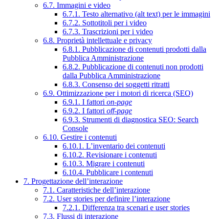
6.7. Immagini e video
6.7.1. Testo alternativo (alt text) per le immagini
6.7.2. Sottotitoli per i video
6.7.3. Trascrizioni per i video
6.8. Proprietà intellettuale e privacy
6.8.1. Pubblicazione di contenuti prodotti dalla
Pubblica Amministrazione
6.8.2. Pubblicazione di contenuti non prodotti
dalla Pubblica Amministrazione
6.8.3. Consenso dei soggetti ritratti
6.9. Ottimizzazione per i motori di ricerca (SEO)
6.9.1. I fattori
on-page
6.9.2. I fattori
off-page
6.9.3. Strumenti di diagnostica SEO: Search
Console
6.10. Gestire i contenuti
6.10.1. L’inventario dei contenuti
6.10.2. Revisionare i contenuti
6.10.3. Migrare i contenuti
6.10.4. Pubblicare i contenuti
7. Progettazione dell’interazione
7.1. Caratteristiche dell’interazione
7.2. User stories per definire l’interazione
7.2.1. Differenza tra scenari e user stories
7.3. Flussi di interazione