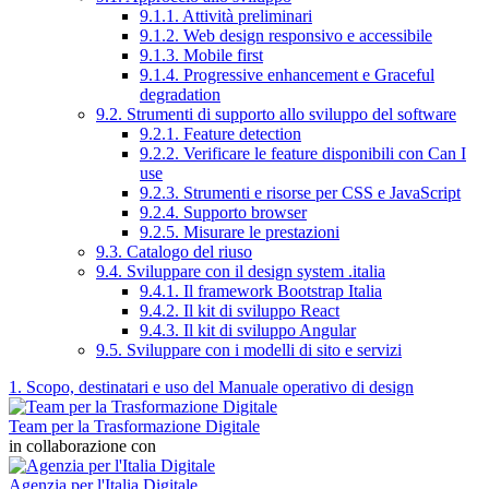
9.1.1. Attività preliminari
9.1.2. Web design responsivo e accessibile
9.1.3. Mobile first
9.1.4. Progressive enhancement e Graceful
degradation
9.2. Strumenti di supporto allo sviluppo del software
9.2.1. Feature detection
9.2.2. Verificare le feature disponibili con Can I
use
9.2.3. Strumenti e risorse per CSS e JavaScript
9.2.4. Supporto browser
9.2.5. Misurare le prestazioni
9.3. Catalogo del riuso
9.4. Sviluppare con il design system .italia
9.4.1. Il framework Bootstrap Italia
9.4.2. Il kit di sviluppo React
9.4.3. Il kit di sviluppo Angular
9.5. Sviluppare con i modelli di sito e servizi
1. Scopo, destinatari e uso del Manuale operativo di design
Team per la Trasformazione Digitale
in collaborazione con
Agenzia per l'Italia Digitale