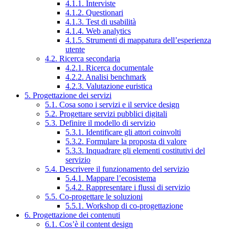
4.1.1. Interviste
4.1.2. Questionari
4.1.3. Test di usabilità
4.1.4. Web analytics
4.1.5. Strumenti di mappatura dell’esperienza
utente
4.2. Ricerca secondaria
4.2.1. Ricerca documentale
4.2.2. Analisi benchmark
4.2.3. Valutazione euristica
5. Progettazione dei servizi
5.1. Cosa sono i servizi e il service design
5.2. Progettare servizi pubblici digitali
5.3. Definire il modello di servizio
5.3.1. Identificare gli attori coinvolti
5.3.2. Formulare la proposta di valore
5.3.3. Inquadrare gli elementi costitutivi del
servizio
5.4. Descrivere il funzionamento del servizio
5.4.1. Mappare l’ecosistema
5.4.2. Rappresentare i flussi di servizio
5.5. Co-progettare le soluzioni
5.5.1. Workshop di co-progettazione
6. Progettazione dei contenuti
6.1. Cos’è il content design