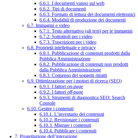
6.6.1. I documenti vanno sul web
6.6.2. Tipi di documenti
6.6.3. Formato di lettura dei documenti elettronici
6.6.4. Modalità di produzione dei documenti
6.7. Immagini e video
6.7.1. Testo alternativo (alt text) per le immagini
6.7.2. Sottotitoli per i video
6.7.3. Trascrizioni per i video
6.8. Proprietà intellettuale e privacy
6.8.1. Pubblicazione di contenuti prodotti dalla
Pubblica Amministrazione
6.8.2. Pubblicazione di contenuti non prodotti
dalla Pubblica Amministrazione
6.8.3. Consenso dei soggetti ritratti
6.9. Ottimizzazione per i motori di ricerca (SEO)
6.9.1. I fattori
on-page
6.9.2. I fattori
off-page
6.9.3. Strumenti di diagnostica SEO: Search
Console
6.10. Gestire i contenuti
6.10.1. L’inventario dei contenuti
6.10.2. Revisionare i contenuti
6.10.3. Migrare i contenuti
6.10.4. Pubblicare i contenuti
7. Progettazione dell’interazione