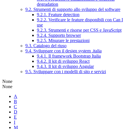
degradation
9.2. Strumenti di supporto allo sviluppo del software
9.2.1. Feature detection
9.2.2. Verificare le feature disponibili con Can I
use
9.2.3. Strumenti e risorse per CSS e JavaScript
9.2.4. Supporto browser
9.2.5. Misurare le prestazioni
9.3. Catalogo del riuso
9.4. Sviluppare con il design system .italia
9.4.1. Il framework Bootstrap Italia
9.4.2. Il kit di sviluppo React
9.4.3. Il kit di sviluppo Angular
9.5. Sviluppare con i modelli di sito e servizi
None
None
A
B
C
D
E
I
M