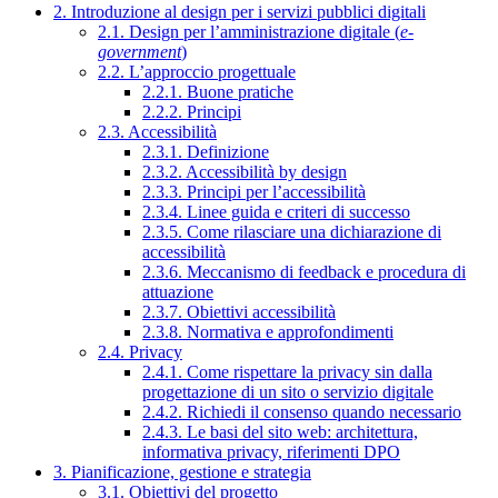
2. Introduzione al design per i servizi pubblici digitali
2.1. Design per l’amministrazione digitale (
e-
government
)
2.2. L’approccio progettuale
2.2.1. Buone pratiche
2.2.2. Principi
2.3. Accessibilità
2.3.1. Definizione
2.3.2. Accessibilità by design
2.3.3. Principi per l’accessibilità
2.3.4. Linee guida e criteri di successo
2.3.5. Come rilasciare una dichiarazione di
accessibilità
2.3.6. Meccanismo di feedback e procedura di
attuazione
2.3.7. Obiettivi accessibilità
2.3.8. Normativa e approfondimenti
2.4. Privacy
2.4.1. Come rispettare la privacy sin dalla
progettazione di un sito o servizio digitale
2.4.2. Richiedi il consenso quando necessario
2.4.3. Le basi del sito web: architettura,
informativa privacy, riferimenti DPO
3. Pianificazione, gestione e strategia
3.1. Obiettivi del progetto