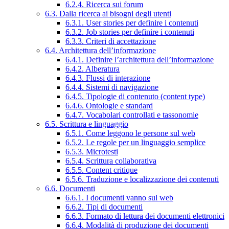
6.2.4. Ricerca sui forum
6.3. Dalla ricerca ai bisogni degli utenti
6.3.1. User stories per definire i contenuti
6.3.2. Job stories per definire i contenuti
6.3.3. Criteri di accettazione
6.4. Architettura dell’informazione
6.4.1. Definire l’architettura dell’informazione
6.4.2. Alberatura
6.4.3. Flussi di interazione
6.4.4. Sistemi di navigazione
6.4.5. Tipologie di contenuto (content type)
6.4.6. Ontologie e standard
6.4.7. Vocabolari controllati e tassonomie
6.5. Scrittura e linguaggio
6.5.1. Come leggono le persone sul web
6.5.2. Le regole per un linguaggio semplice
6.5.3. Microtesti
6.5.4. Scrittura collaborativa
6.5.5. Content critique
6.5.6. Traduzione e localizzazione dei contenuti
6.6. Documenti
6.6.1. I documenti vanno sul web
6.6.2. Tipi di documenti
6.6.3. Formato di lettura dei documenti elettronici
6.6.4. Modalità di produzione dei documenti