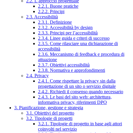
2.2. L’approccio progettuale
2.2.1. Buone pratiche
2.2.2. Principi
2.3. Accessibilità
2.3.1. Definizione
2.3.2. Accessibilità by design
2.3.3. Principi per l’accessibilità
2.3.4. Linee guida e criteri di successo
2.3.5. Come rilasciare una dichiarazione di
accessibilità
2.3.6. Meccanismo di feedback e procedura di
attuazione
2.3.7. Obiettivi accessibilità
2.3.8. Normativa e approfondimenti
2.4. Privacy
2.4.1. Come rispettare la privacy sin dalla
progettazione di un sito o servizio digitale
2.4.2. Richiedi il consenso quando necessario
2.4.3. Le basi del sito web: architettura,
informativa privacy, riferimenti DPO
3. Pianificazione, gestione e strategia
3.1. Obiettivi del progetto
3.2. Tipologie di progetti
3.2.1. Tipologie di progetto in base agli attori
coinvolti nel servizio