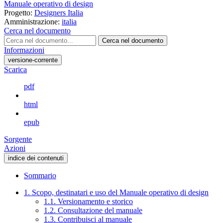
Manuale operativo di design
Progetto:
Designers Italia
Amministrazione:
italia
Cerca nel documento
Cerca nel documento
Informazioni
versione-corrente
Scarica
pdf
html
epub
Sorgente
Azioni
indice dei contenuti
Sommario
1. Scopo, destinatari e uso del Manuale operativo di design
1.1. Versionamento e storico
1.2. Consultazione del manuale
1.3. Contribuisci al manuale