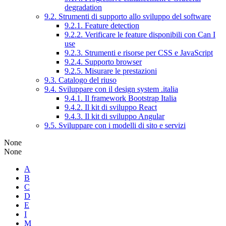
degradation
9.2. Strumenti di supporto allo sviluppo del software
9.2.1. Feature detection
9.2.2. Verificare le feature disponibili con Can I
use
9.2.3. Strumenti e risorse per CSS e JavaScript
9.2.4. Supporto browser
9.2.5. Misurare le prestazioni
9.3. Catalogo del riuso
9.4. Sviluppare con il design system .italia
9.4.1. Il framework Bootstrap Italia
9.4.2. Il kit di sviluppo React
9.4.3. Il kit di sviluppo Angular
9.5. Sviluppare con i modelli di sito e servizi
None
None
A
B
C
D
E
I
M