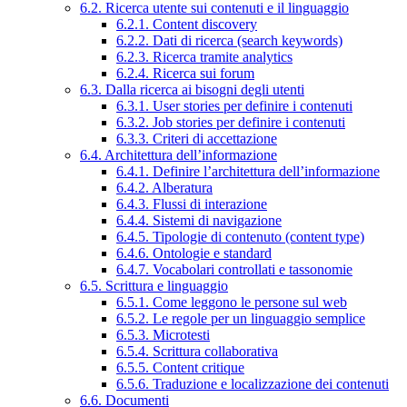
6.2. Ricerca utente sui contenuti e il linguaggio
6.2.1. Content discovery
6.2.2. Dati di ricerca (search keywords)
6.2.3. Ricerca tramite analytics
6.2.4. Ricerca sui forum
6.3. Dalla ricerca ai bisogni degli utenti
6.3.1. User stories per definire i contenuti
6.3.2. Job stories per definire i contenuti
6.3.3. Criteri di accettazione
6.4. Architettura dell’informazione
6.4.1. Definire l’architettura dell’informazione
6.4.2. Alberatura
6.4.3. Flussi di interazione
6.4.4. Sistemi di navigazione
6.4.5. Tipologie di contenuto (content type)
6.4.6. Ontologie e standard
6.4.7. Vocabolari controllati e tassonomie
6.5. Scrittura e linguaggio
6.5.1. Come leggono le persone sul web
6.5.2. Le regole per un linguaggio semplice
6.5.3. Microtesti
6.5.4. Scrittura collaborativa
6.5.5. Content critique
6.5.6. Traduzione e localizzazione dei contenuti
6.6. Documenti