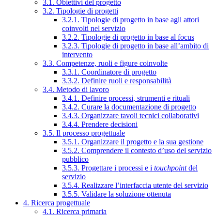
3.1. Obiettivi del progetto
3.2. Tipologie di progetti
3.2.1. Tipologie di progetto in base agli attori
coinvolti nel servizio
3.2.2. Tipologie di progetto in base al focus
3.2.3. Tipologie di progetto in base all’ambito di
intervento
3.3. Competenze, ruoli e figure coinvolte
3.3.1. Coordinatore di progetto
3.3.2. Definire ruoli e responsabilità
3.4. Metodo di lavoro
3.4.1. Definire processi, strumenti e rituali
3.4.2. Curare la documentazione di progetto
3.4.3. Organizzare tavoli tecnici collaborativi
3.4.4. Prendere decisioni
3.5. Il processo progettuale
3.5.1. Organizzare il progetto e la sua gestione
3.5.2. Comprendere il contesto d’uso del servizio
pubblico
3.5.3. Progettare i processi e i
touchpoint
del
servizio
3.5.4. Realizzare l’interfaccia utente del servizio
3.5.5. Validare la soluzione ottenuta
4. Ricerca progettuale
4.1. Ricerca primaria