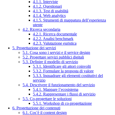
4.1.1. Interviste
4.1.2. Questionari
4.1.3. Test di usabilità
4.1.4. Web analytics
4.1.5. Strumenti di mappatura dell’esperienza
utente
4.2. Ricerca secondaria
4.2.1. Ricerca documentale
4.2.2. Analisi benchmark
4.2.3. Valutazione euristica
5. Progettazione dei servizi
5.1. Cosa sono i servizi e il service design
5.2. Progettare servizi pubblici digitali
5.3. Definire il modello di servizio
5.3.1. Identificare gli attori coinvolti
5.3.2. Formulare la proposta di valore
5.3.3. Inquadrare gli elementi costitutivi del
servizio
5.4. Descrivere il funzionamento del servizio
5.4.1. Mappare l’ecosistema
5.4.2. Rappresentare i flussi di servizio
5.5. Co-progettare le soluzioni
5.5.1. Workshop di co-progettazione
6. Progettazione dei contenuti
6.1. Cos’è il content design