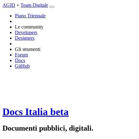
AGID
+
Team Digitale
Piano Triennale
Le community
Developers
Designers
Gli strumenti
Forum
Docs
GitHub
Docs Italia
beta
Documenti pubblici, digitali.