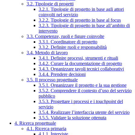
3.2. Tipologie di progetti
3.2.1. Tipologie di progetto in base agli attori
coinvolti nel servizio
3.2.2. Tipologie di progetto in base al focus
3.2.3. Tipologie di progetto in base all’ambito di
intervento
3.3. Competenze, ruoli e figure coinvolte
3.3.1. Coordinatore di progetto
3.3.2. Definire ruoli e responsabilità
3.4. Metodo di lavoro
3.4.1. Definire processi, strumenti e rituali
3.4.2. Curare la documentazione di progetto
3.4.3. Organizzare tavoli tecnici collaborativi
3.4.4. Prendere decisioni
3.5. Il processo progettuale
3.5.1. Organizzare il progetto e la sua gestione
3.5.2. Comprendere il contesto d’uso del servizio
pubblico
3.5.3. Progettare i processi e i
touchpoint
del
servizio
3.5.4. Realizzare l’interfaccia utente del servizio
3.5.5. Validare la soluzione ottenuta
4. Ricerca progettuale
4.1. Ricerca primaria
4.1.1. Interviste