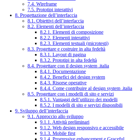
7.4. Wireframe
7.5. Prototipi interattivi
8. Progettazione dell’interfaccia
8.1. Obiettivi dell’interfaccia
8.2. Elementi dell’interfaccia
8.2.1. Elementi di composizione
8.2.2. Elementi interattivi
8.2.3. Elementi testuali (microtesti)
8.3. Progettare e costruire in alta fedeltà
8.3.1. Layout di pagina
8.3.2. Prototipi in alta fedeltà
8.4. Progettare con il design system .italia
8.4.1. Documentazione
8.4.2. Benefici del design system
8.4.3. Risorse operative
8.4.4. Come contribuire al design system .italia
8.5. Progettare con i modelli di sito e servizi
8.5.1. Vantaggi dell’utilizzo dei modelli
8.5.2. I modelli di sito e servizi disponibili
9. Sviluppo dell’interfaccia
9.1. Approccio allo sviluppo
9.1.1. Attività preliminari
9.1.2. Web design responsivo e accessibile
9.1.3. Mobile first
9.1.4. Progressive enhancement e Graceful