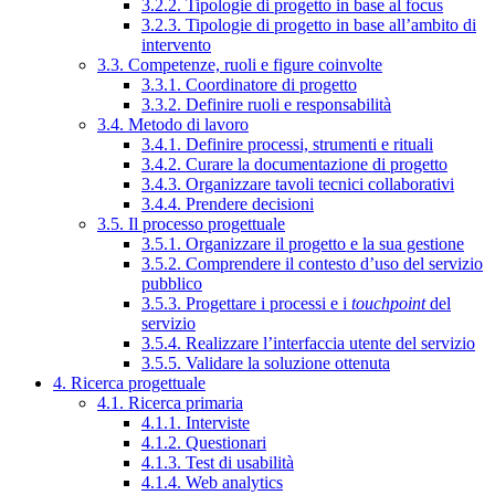
3.2.2. Tipologie di progetto in base al focus
3.2.3. Tipologie di progetto in base all’ambito di
intervento
3.3. Competenze, ruoli e figure coinvolte
3.3.1. Coordinatore di progetto
3.3.2. Definire ruoli e responsabilità
3.4. Metodo di lavoro
3.4.1. Definire processi, strumenti e rituali
3.4.2. Curare la documentazione di progetto
3.4.3. Organizzare tavoli tecnici collaborativi
3.4.4. Prendere decisioni
3.5. Il processo progettuale
3.5.1. Organizzare il progetto e la sua gestione
3.5.2. Comprendere il contesto d’uso del servizio
pubblico
3.5.3. Progettare i processi e i
touchpoint
del
servizio
3.5.4. Realizzare l’interfaccia utente del servizio
3.5.5. Validare la soluzione ottenuta
4. Ricerca progettuale
4.1. Ricerca primaria
4.1.1. Interviste
4.1.2. Questionari
4.1.3. Test di usabilità
4.1.4. Web analytics