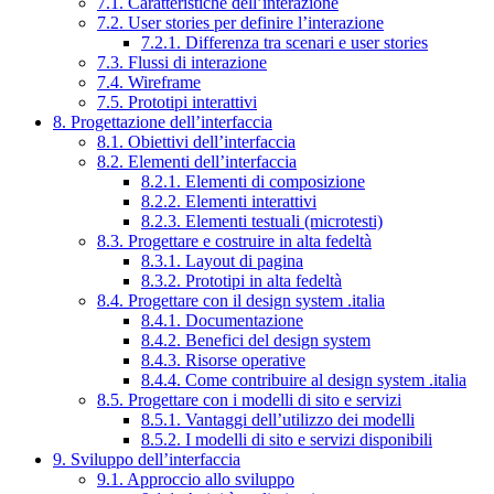
7.1. Caratteristiche dell’interazione
7.2. User stories per definire l’interazione
7.2.1. Differenza tra scenari e user stories
7.3. Flussi di interazione
7.4. Wireframe
7.5. Prototipi interattivi
8. Progettazione dell’interfaccia
8.1. Obiettivi dell’interfaccia
8.2. Elementi dell’interfaccia
8.2.1. Elementi di composizione
8.2.2. Elementi interattivi
8.2.3. Elementi testuali (microtesti)
8.3. Progettare e costruire in alta fedeltà
8.3.1. Layout di pagina
8.3.2. Prototipi in alta fedeltà
8.4. Progettare con il design system .italia
8.4.1. Documentazione
8.4.2. Benefici del design system
8.4.3. Risorse operative
8.4.4. Come contribuire al design system .italia
8.5. Progettare con i modelli di sito e servizi
8.5.1. Vantaggi dell’utilizzo dei modelli
8.5.2. I modelli di sito e servizi disponibili
9. Sviluppo dell’interfaccia
9.1. Approccio allo sviluppo