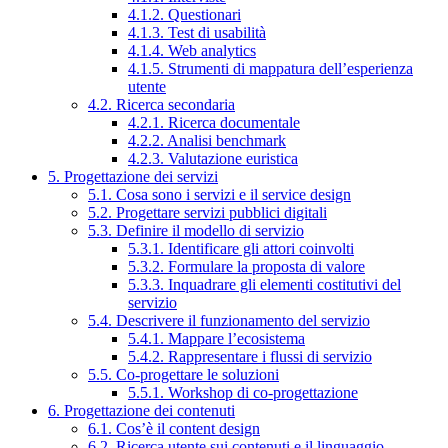
4.1.2. Questionari
4.1.3. Test di usabilità
4.1.4. Web analytics
4.1.5. Strumenti di mappatura dell’esperienza
utente
4.2. Ricerca secondaria
4.2.1. Ricerca documentale
4.2.2. Analisi benchmark
4.2.3. Valutazione euristica
5. Progettazione dei servizi
5.1. Cosa sono i servizi e il service design
5.2. Progettare servizi pubblici digitali
5.3. Definire il modello di servizio
5.3.1. Identificare gli attori coinvolti
5.3.2. Formulare la proposta di valore
5.3.3. Inquadrare gli elementi costitutivi del
servizio
5.4. Descrivere il funzionamento del servizio
5.4.1. Mappare l’ecosistema
5.4.2. Rappresentare i flussi di servizio
5.5. Co-progettare le soluzioni
5.5.1. Workshop di co-progettazione
6. Progettazione dei contenuti
6.1. Cos’è il content design
6.2. Ricerca utente sui contenuti e il linguaggio