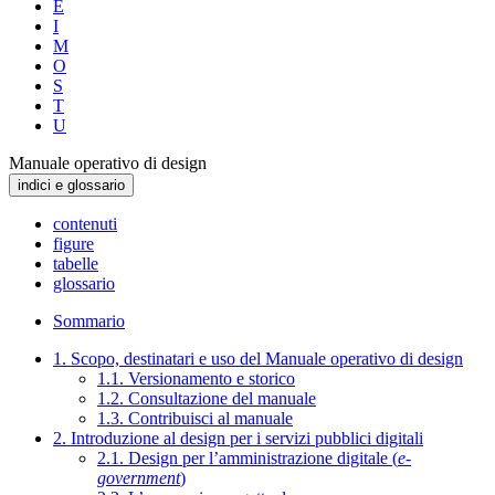
E
I
M
O
S
T
U
Manuale operativo di design
indici e glossario
contenuti
figure
tabelle
glossario
Sommario
1. Scopo, destinatari e uso del Manuale operativo di design
1.1. Versionamento e storico
1.2. Consultazione del manuale
1.3. Contribuisci al manuale
2. Introduzione al design per i servizi pubblici digitali
2.1. Design per l’amministrazione digitale (
e-
government
)