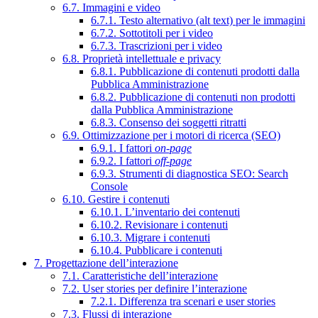
6.7. Immagini e video
6.7.1. Testo alternativo (alt text) per le immagini
6.7.2. Sottotitoli per i video
6.7.3. Trascrizioni per i video
6.8. Proprietà intellettuale e privacy
6.8.1. Pubblicazione di contenuti prodotti dalla
Pubblica Amministrazione
6.8.2. Pubblicazione di contenuti non prodotti
dalla Pubblica Amministrazione
6.8.3. Consenso dei soggetti ritratti
6.9. Ottimizzazione per i motori di ricerca (SEO)
6.9.1. I fattori
on-page
6.9.2. I fattori
off-page
6.9.3. Strumenti di diagnostica SEO: Search
Console
6.10. Gestire i contenuti
6.10.1. L’inventario dei contenuti
6.10.2. Revisionare i contenuti
6.10.3. Migrare i contenuti
6.10.4. Pubblicare i contenuti
7. Progettazione dell’interazione
7.1. Caratteristiche dell’interazione
7.2. User stories per definire l’interazione
7.2.1. Differenza tra scenari e user stories
7.3. Flussi di interazione