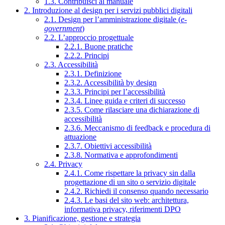
1.3. Contribuisci al manuale
2. Introduzione al design per i servizi pubblici digitali
2.1. Design per l’amministrazione digitale (
e-
government
)
2.2. L’approccio progettuale
2.2.1. Buone pratiche
2.2.2. Principi
2.3. Accessibilità
2.3.1. Definizione
2.3.2. Accessibilità by design
2.3.3. Principi per l’accessibilità
2.3.4. Linee guida e criteri di successo
2.3.5. Come rilasciare una dichiarazione di
accessibilità
2.3.6. Meccanismo di feedback e procedura di
attuazione
2.3.7. Obiettivi accessibilità
2.3.8. Normativa e approfondimenti
2.4. Privacy
2.4.1. Come rispettare la privacy sin dalla
progettazione di un sito o servizio digitale
2.4.2. Richiedi il consenso quando necessario
2.4.3. Le basi del sito web: architettura,
informativa privacy, riferimenti DPO
3. Pianificazione, gestione e strategia