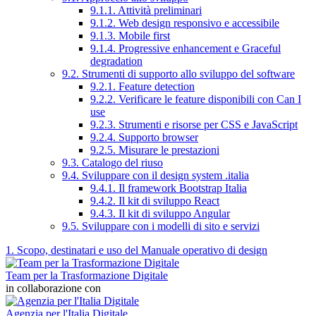
9.1.1. Attività preliminari
9.1.2. Web design responsivo e accessibile
9.1.3. Mobile first
9.1.4. Progressive enhancement e Graceful
degradation
9.2. Strumenti di supporto allo sviluppo del software
9.2.1. Feature detection
9.2.2. Verificare le feature disponibili con Can I
use
9.2.3. Strumenti e risorse per CSS e JavaScript
9.2.4. Supporto browser
9.2.5. Misurare le prestazioni
9.3. Catalogo del riuso
9.4. Sviluppare con il design system .italia
9.4.1. Il framework Bootstrap Italia
9.4.2. Il kit di sviluppo React
9.4.3. Il kit di sviluppo Angular
9.5. Sviluppare con i modelli di sito e servizi
1. Scopo, destinatari e uso del Manuale operativo di design
Team per la Trasformazione Digitale
in collaborazione con
Agenzia per l'Italia Digitale