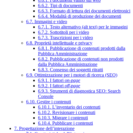
6.6.1. I documenti vanno sul web
6.6.2. Tipi di documenti
6.6.3. Formato di lettura dei documenti elettronici
6.6.4. Modalità di produzione dei documenti
6.7. Immagini e video
6.7.1. Testo alternativo (alt text) per le immagini
6.7.2. Sottotitoli per i video
6.7.3. Trascrizioni per i video
6.8. Proprietà intellettuale e privacy
6.8.1. Pubblicazione di contenuti prodotti dalla
Pubblica Amministrazione
6.8.2. Pubblicazione di contenuti non prodotti
dalla Pubblica Amministrazione
6.8.3. Consenso dei soggetti ritratti
6.9. Ottimizzazione per i motori di ricerca (SEO)
6.9.1. I fattori
on-page
6.9.2. I fattori
off-page
6.9.3. Strumenti di diagnostica SEO: Search
Console
6.10. Gestire i contenuti
6.10.1. L’inventario dei contenuti
6.10.2. Revisionare i contenuti
6.10.3. Migrare i contenuti
6.10.4. Pubblicare i contenuti
7. Progettazione dell’interazione