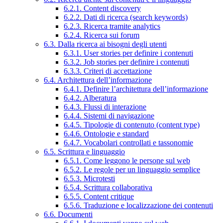
6.2.1. Content discovery
6.2.2. Dati di ricerca (search keywords)
6.2.3. Ricerca tramite analytics
6.2.4. Ricerca sui forum
6.3. Dalla ricerca ai bisogni degli utenti
6.3.1. User stories per definire i contenuti
6.3.2. Job stories per definire i contenuti
6.3.3. Criteri di accettazione
6.4. Architettura dell’informazione
6.4.1. Definire l’architettura dell’informazione
6.4.2. Alberatura
6.4.3. Flussi di interazione
6.4.4. Sistemi di navigazione
6.4.5. Tipologie di contenuto (content type)
6.4.6. Ontologie e standard
6.4.7. Vocabolari controllati e tassonomie
6.5. Scrittura e linguaggio
6.5.1. Come leggono le persone sul web
6.5.2. Le regole per un linguaggio semplice
6.5.3. Microtesti
6.5.4. Scrittura collaborativa
6.5.5. Content critique
6.5.6. Traduzione e localizzazione dei contenuti
6.6. Documenti