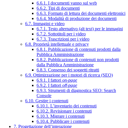
6.6.1. I documenti vanno sul web
6.6.2. Tipi di documenti
6.6.3. Formato di lettura dei documenti elettronici
6.6.4. Modalità di produzione dei documenti
6.7. Immagini e video
6.7.1. Testo alternativo (alt text) per le immagini
6.7.2. Sottotitoli per i video
6.7.3. Trascrizioni per i video
6.8. Proprietà intellettuale e privacy
6.8.1. Pubblicazione di contenuti prodotti dalla
Pubblica Amministrazione
6.8.2. Pubblicazione di contenuti non prodotti
dalla Pubblica Amministrazione
6.8.3. Consenso dei soggetti ritratti
6.9. Ottimizzazione per i motori di ricerca (SEO)
6.9.1. I fattori
on-page
6.9.2. I fattori
off-page
6.9.3. Strumenti di diagnostica SEO: Search
Console
6.10. Gestire i contenuti
6.10.1. L’inventario dei contenuti
6.10.2. Revisionare i contenuti
6.10.3. Migrare i contenuti
6.10.4. Pubblicare i contenuti
7. Progettazione dell’interazione