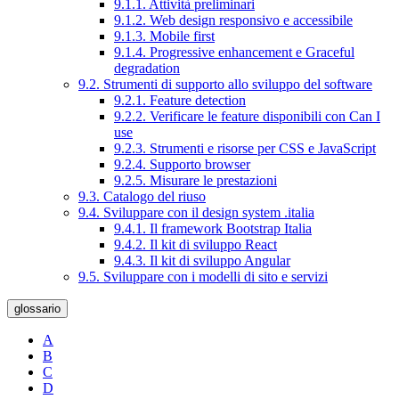
9.1.1. Attività preliminari
9.1.2. Web design responsivo e accessibile
9.1.3. Mobile first
9.1.4. Progressive enhancement e Graceful
degradation
9.2. Strumenti di supporto allo sviluppo del software
9.2.1. Feature detection
9.2.2. Verificare le feature disponibili con Can I
use
9.2.3. Strumenti e risorse per CSS e JavaScript
9.2.4. Supporto browser
9.2.5. Misurare le prestazioni
9.3. Catalogo del riuso
9.4. Sviluppare con il design system .italia
9.4.1. Il framework Bootstrap Italia
9.4.2. Il kit di sviluppo React
9.4.3. Il kit di sviluppo Angular
9.5. Sviluppare con i modelli di sito e servizi
glossario
A
B
C
D