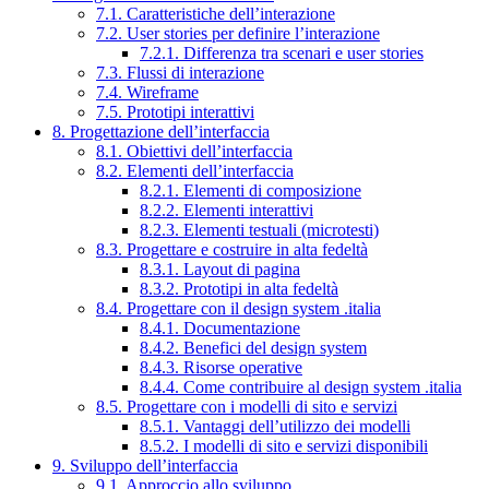
7.1. Caratteristiche dell’interazione
7.2. User stories per definire l’interazione
7.2.1. Differenza tra scenari e user stories
7.3. Flussi di interazione
7.4. Wireframe
7.5. Prototipi interattivi
8. Progettazione dell’interfaccia
8.1. Obiettivi dell’interfaccia
8.2. Elementi dell’interfaccia
8.2.1. Elementi di composizione
8.2.2. Elementi interattivi
8.2.3. Elementi testuali (microtesti)
8.3. Progettare e costruire in alta fedeltà
8.3.1. Layout di pagina
8.3.2. Prototipi in alta fedeltà
8.4. Progettare con il design system .italia
8.4.1. Documentazione
8.4.2. Benefici del design system
8.4.3. Risorse operative
8.4.4. Come contribuire al design system .italia
8.5. Progettare con i modelli di sito e servizi
8.5.1. Vantaggi dell’utilizzo dei modelli
8.5.2. I modelli di sito e servizi disponibili
9. Sviluppo dell’interfaccia
9.1. Approccio allo sviluppo