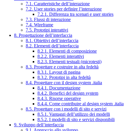
7.1. Caratteristiche dell’interazione
7.2. User stories per definire l’interazione
7.2.1. Differenza tra scenari e user stories
7.3. Flussi di interazione
7.4. Wireframe
7.5. Prototipi interattivi
8. Progettazione dell’interfaccia
8.1. Obiettivi dell’interfaccia
8.2. Elementi dell’interfaccia
8.2.1. Elementi di composizione
8.2.2. Elementi interattivi
8.2.3. Elementi testuali (microtesti)
8.3. Progettare e costruire in alta fedeltà
8.3.1. Layout di pagina
8.3.2. Prototipi in alta fedeltà
8.4. Progettare con il design system .italia
8.4.1. Documentazione
8.4.2. Benefici del design system
8.4.3. Risorse operative
8.4.4. Come contribuire al design system .italia
8.5. Progettare con i modelli di sito e servizi
8.5.1. Vantaggi dell’utilizzo dei modelli
8.5.2. I modelli di sito e servizi disponibili
9. Sviluppo dell’interfaccia
9.1. Approccio allo sviluppo