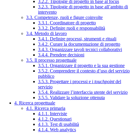
3.2.2. Tipologie di progetto in base al focus
3.2.3. Tipologie di progetto in base all’ambito di
intervento
3.3. Competenze, ruoli e figure coinvolte
3.3.1. Coordinatore di progetto
3.3.2. Definire ruoli e responsabilità
3.4. Metodo di lavoro
3.4.1. Definire processi, strumenti e rituali
3.4.2. Curare la documentazione di progetto
3.4.3. Organizzare tavoli tecnici collaborativi
3.4.4. Prendere decisioni
3.5. Il processo progettuale
3.5.1. Organizzare il progetto e la sua gestione
3.5.2. Comprendere il contesto d’uso del servizio
pubblico
3.5.3. Progettare i processi e i
touchpoint
del
servizio
3.5.4. Realizzare l’interfaccia utente del servizio
3.5.5. Validare la soluzione ottenuta
4. Ricerca progettuale
4.1. Ricerca primaria
4.1.1. Interviste
4.1.2. Questionari
4.1.3. Test di usabilità
4.1.4. Web analytics