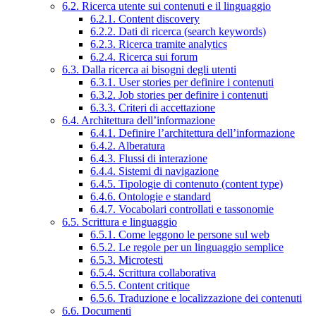
6.2. Ricerca utente sui contenuti e il linguaggio
6.2.1. Content discovery
6.2.2. Dati di ricerca (search keywords)
6.2.3. Ricerca tramite analytics
6.2.4. Ricerca sui forum
6.3. Dalla ricerca ai bisogni degli utenti
6.3.1. User stories per definire i contenuti
6.3.2. Job stories per definire i contenuti
6.3.3. Criteri di accettazione
6.4. Architettura dell’informazione
6.4.1. Definire l’architettura dell’informazione
6.4.2. Alberatura
6.4.3. Flussi di interazione
6.4.4. Sistemi di navigazione
6.4.5. Tipologie di contenuto (content type)
6.4.6. Ontologie e standard
6.4.7. Vocabolari controllati e tassonomie
6.5. Scrittura e linguaggio
6.5.1. Come leggono le persone sul web
6.5.2. Le regole per un linguaggio semplice
6.5.3. Microtesti
6.5.4. Scrittura collaborativa
6.5.5. Content critique
6.5.6. Traduzione e localizzazione dei contenuti
6.6. Documenti