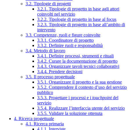
3.2. Tipologie di progetti
3.2.1. Tipologie di progetto in base agli attori
coinvolti nel servizio
3.2.2. Tipologie di progetto in base al focus
3.2.3. Tipologie di progetto in base all’ambito di
intervento
3.3. Competenze, ruoli e figure coinvolte
3.3.1. Coordinatore di progetto
3.3.2. Definire ruoli e responsabilità
3.4. Metodo di lavoro
3.4.1. Definire processi, strumenti e rituali
3.4.2. Curare la documentazione di progetto
3.4.3. Organizzare tavoli tecnici collaborativi
3.4.4. Prendere decisioni
3.5. Il processo progettuale
3.5.1. Organizzare il progetto e la sua gestione
3.5.2. Comprendere il contesto d’uso del servizio
pubblico
3.5.3. Progettare i processi e i
touchpoint
del
servizio
3.5.4. Realizzare l’interfaccia utente del servizio
3.5.5. Validare la soluzione ottenuta
4. Ricerca progettuale
4.1. Ricerca primaria
4.1.1. Interviste