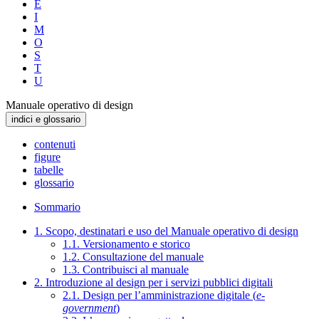
E
I
M
O
S
T
U
Manuale operativo di design
indici e glossario
contenuti
figure
tabelle
glossario
Sommario
1. Scopo, destinatari e uso del Manuale operativo di design
1.1. Versionamento e storico
1.2. Consultazione del manuale
1.3. Contribuisci al manuale
2. Introduzione al design per i servizi pubblici digitali
2.1. Design per l’amministrazione digitale (
e-
government
)