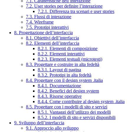
7.1. Caratteristiche dell’interazione
7.2. User stories per definire l’interazione
7.2.1. Differenza tra scenari e user stories
7.3. Flussi di interazione
7.4. Wireframe
7.5. Prototipi interattivi
8. Progettazione dell’interfaccia
8.1. Obiettivi dell’interfaccia
8.2. Elementi dell’interfaccia
8.2.1. Elementi di composizione
8.2.2. Elementi interattivi
8.2.3. Elementi testuali (microtesti)
8.3. Progettare e costruire in alta fedeltà
8.3.1. Layout di pagina
8.3.2. Prototipi in alta fedeltà
8.4. Progettare con il design system .italia
8.4.1. Documentazione
8.4.2. Benefici del design system
8.4.3. Risorse operative
8.4.4. Come contribuire al design system .italia
8.5. Progettare con i modelli di sito e servizi
8.5.1. Vantaggi dell’utilizzo dei modelli
8.5.2. I modelli di sito e servizi disponibili
9. Sviluppo dell’interfaccia
9.1. Approccio allo sviluppo