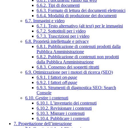
6.6.1. I documenti vanno sul web
6.6.2. Tipi di documenti
6.6.3. Formato di lettura dei documenti elettronici
6.6.4. Modalità di produzione dei documenti
6.7. Immagini e video
6.7.1. Testo alternativo (alt text) per le immagini
6.7.2. Sottotitoli per i video
6.7.3. Trascrizioni per i video
6.8. Proprietà intellettuale e privacy
6.8.1. Pubblicazione di contenuti prodotti dalla
Pubblica Amministrazione
6.8.2. Pubblicazione di contenuti non prodotti
dalla Pubblica Amministrazione
6.8.3. Consenso dei soggetti ritratti
6.9. Ottimizzazione per i motori di ricerca (SEO)
6.9.1. I fattori
on-page
6.9.2. I fattori
off-page
6.9.3. Strumenti di diagnostica SEO: Search
Console
6.10. Gestire i contenuti
6.10.1. L’inventario dei contenuti
6.10.2. Revisionare i contenuti
6.10.3. Migrare i contenuti
6.10.4. Pubblicare i contenuti
7. Progettazione dell’interazione