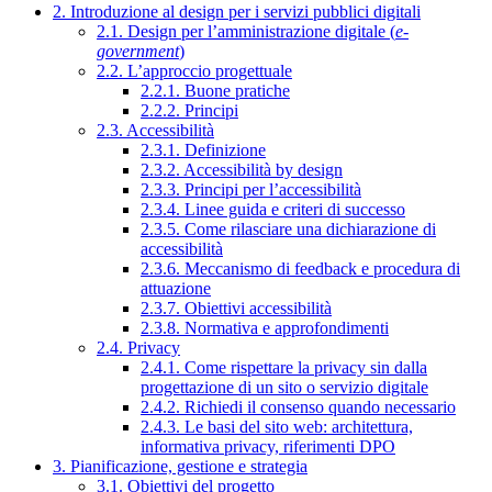
2. Introduzione al design per i servizi pubblici digitali
2.1. Design per l’amministrazione digitale (
e-
government
)
2.2. L’approccio progettuale
2.2.1. Buone pratiche
2.2.2. Principi
2.3. Accessibilità
2.3.1. Definizione
2.3.2. Accessibilità by design
2.3.3. Principi per l’accessibilità
2.3.4. Linee guida e criteri di successo
2.3.5. Come rilasciare una dichiarazione di
accessibilità
2.3.6. Meccanismo di feedback e procedura di
attuazione
2.3.7. Obiettivi accessibilità
2.3.8. Normativa e approfondimenti
2.4. Privacy
2.4.1. Come rispettare la privacy sin dalla
progettazione di un sito o servizio digitale
2.4.2. Richiedi il consenso quando necessario
2.4.3. Le basi del sito web: architettura,
informativa privacy, riferimenti DPO
3. Pianificazione, gestione e strategia
3.1. Obiettivi del progetto