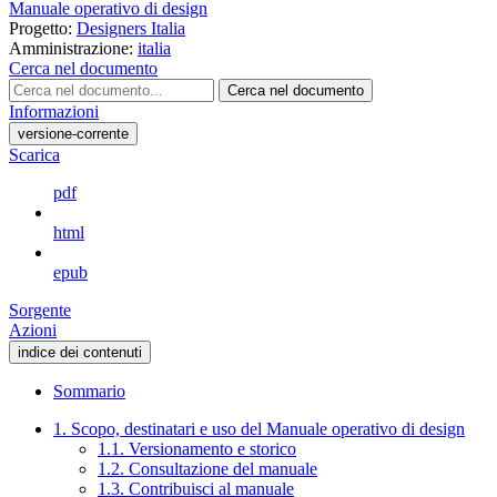
Manuale operativo di design
Progetto:
Designers Italia
Amministrazione:
italia
Cerca nel documento
Cerca nel documento
Informazioni
versione-corrente
Scarica
pdf
html
epub
Sorgente
Azioni
indice dei contenuti
Sommario
1. Scopo, destinatari e uso del Manuale operativo di design
1.1. Versionamento e storico
1.2. Consultazione del manuale
1.3. Contribuisci al manuale