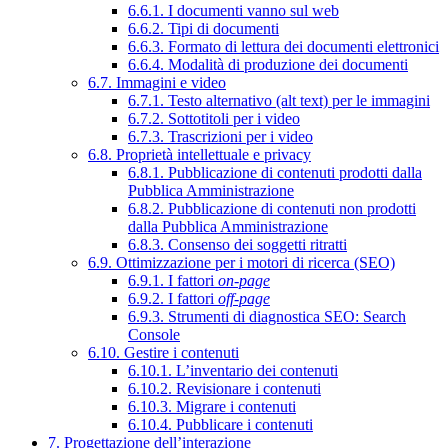
6.6.1. I documenti vanno sul web
6.6.2. Tipi di documenti
6.6.3. Formato di lettura dei documenti elettronici
6.6.4. Modalità di produzione dei documenti
6.7. Immagini e video
6.7.1. Testo alternativo (alt text) per le immagini
6.7.2. Sottotitoli per i video
6.7.3. Trascrizioni per i video
6.8. Proprietà intellettuale e privacy
6.8.1. Pubblicazione di contenuti prodotti dalla
Pubblica Amministrazione
6.8.2. Pubblicazione di contenuti non prodotti
dalla Pubblica Amministrazione
6.8.3. Consenso dei soggetti ritratti
6.9. Ottimizzazione per i motori di ricerca (SEO)
6.9.1. I fattori
on-page
6.9.2. I fattori
off-page
6.9.3. Strumenti di diagnostica SEO: Search
Console
6.10. Gestire i contenuti
6.10.1. L’inventario dei contenuti
6.10.2. Revisionare i contenuti
6.10.3. Migrare i contenuti
6.10.4. Pubblicare i contenuti
7. Progettazione dell’interazione