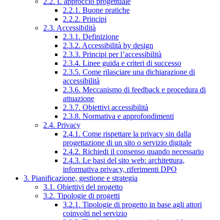
2.2. L’approccio progettuale
2.2.1. Buone pratiche
2.2.2. Principi
2.3. Accessibilità
2.3.1. Definizione
2.3.2. Accessibilità by design
2.3.3. Principi per l’accessibilità
2.3.4. Linee guida e criteri di successo
2.3.5. Come rilasciare una dichiarazione di
accessibilità
2.3.6. Meccanismo di feedback e procedura di
attuazione
2.3.7. Obiettivi accessibilità
2.3.8. Normativa e approfondimenti
2.4. Privacy
2.4.1. Come rispettare la privacy sin dalla
progettazione di un sito o servizio digitale
2.4.2. Richiedi il consenso quando necessario
2.4.3. Le basi del sito web: architettura,
informativa privacy, riferimenti DPO
3. Pianificazione, gestione e strategia
3.1. Obiettivi del progetto
3.2. Tipologie di progetti
3.2.1. Tipologie di progetto in base agli attori
coinvolti nel servizio