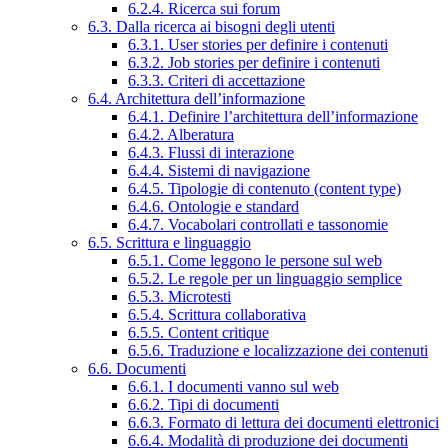
6.2.4. Ricerca sui forum
6.3. Dalla ricerca ai bisogni degli utenti
6.3.1. User stories per definire i contenuti
6.3.2. Job stories per definire i contenuti
6.3.3. Criteri di accettazione
6.4. Architettura dell’informazione
6.4.1. Definire l’architettura dell’informazione
6.4.2. Alberatura
6.4.3. Flussi di interazione
6.4.4. Sistemi di navigazione
6.4.5. Tipologie di contenuto (content type)
6.4.6. Ontologie e standard
6.4.7. Vocabolari controllati e tassonomie
6.5. Scrittura e linguaggio
6.5.1. Come leggono le persone sul web
6.5.2. Le regole per un linguaggio semplice
6.5.3. Microtesti
6.5.4. Scrittura collaborativa
6.5.5. Content critique
6.5.6. Traduzione e localizzazione dei contenuti
6.6. Documenti
6.6.1. I documenti vanno sul web
6.6.2. Tipi di documenti
6.6.3. Formato di lettura dei documenti elettronici
6.6.4. Modalità di produzione dei documenti