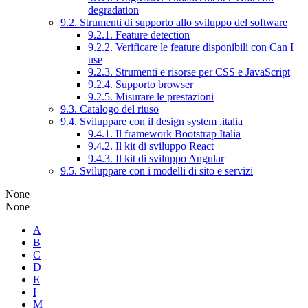
degradation
9.2. Strumenti di supporto allo sviluppo del software
9.2.1. Feature detection
9.2.2. Verificare le feature disponibili con Can I
use
9.2.3. Strumenti e risorse per CSS e JavaScript
9.2.4. Supporto browser
9.2.5. Misurare le prestazioni
9.3. Catalogo del riuso
9.4. Sviluppare con il design system .italia
9.4.1. Il framework Bootstrap Italia
9.4.2. Il kit di sviluppo React
9.4.3. Il kit di sviluppo Angular
9.5. Sviluppare con i modelli di sito e servizi
None
None
A
B
C
D
E
I
M