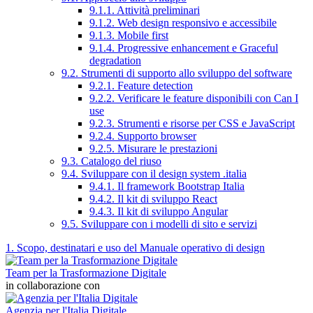
9.1.1. Attività preliminari
9.1.2. Web design responsivo e accessibile
9.1.3. Mobile first
9.1.4. Progressive enhancement e Graceful
degradation
9.2. Strumenti di supporto allo sviluppo del software
9.2.1. Feature detection
9.2.2. Verificare le feature disponibili con Can I
use
9.2.3. Strumenti e risorse per CSS e JavaScript
9.2.4. Supporto browser
9.2.5. Misurare le prestazioni
9.3. Catalogo del riuso
9.4. Sviluppare con il design system .italia
9.4.1. Il framework Bootstrap Italia
9.4.2. Il kit di sviluppo React
9.4.3. Il kit di sviluppo Angular
9.5. Sviluppare con i modelli di sito e servizi
1. Scopo, destinatari e uso del Manuale operativo di design
Team per la Trasformazione Digitale
in collaborazione con
Agenzia per l'Italia Digitale