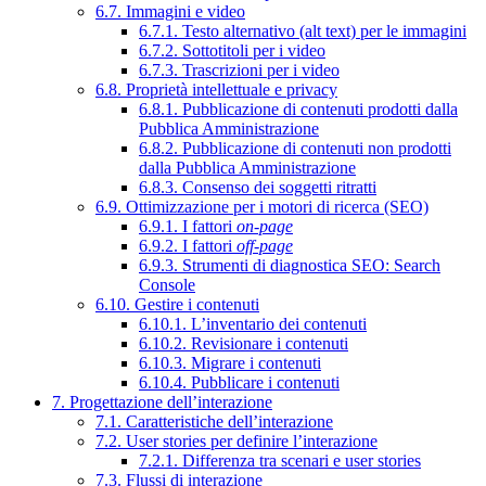
6.7. Immagini e video
6.7.1. Testo alternativo (alt text) per le immagini
6.7.2. Sottotitoli per i video
6.7.3. Trascrizioni per i video
6.8. Proprietà intellettuale e privacy
6.8.1. Pubblicazione di contenuti prodotti dalla
Pubblica Amministrazione
6.8.2. Pubblicazione di contenuti non prodotti
dalla Pubblica Amministrazione
6.8.3. Consenso dei soggetti ritratti
6.9. Ottimizzazione per i motori di ricerca (SEO)
6.9.1. I fattori
on-page
6.9.2. I fattori
off-page
6.9.3. Strumenti di diagnostica SEO: Search
Console
6.10. Gestire i contenuti
6.10.1. L’inventario dei contenuti
6.10.2. Revisionare i contenuti
6.10.3. Migrare i contenuti
6.10.4. Pubblicare i contenuti
7. Progettazione dell’interazione
7.1. Caratteristiche dell’interazione
7.2. User stories per definire l’interazione
7.2.1. Differenza tra scenari e user stories
7.3. Flussi di interazione