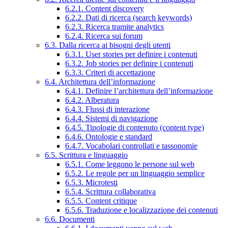
6.2.1. Content discovery
6.2.2. Dati di ricerca (search keywords)
6.2.3. Ricerca tramite analytics
6.2.4. Ricerca sui forum
6.3. Dalla ricerca ai bisogni degli utenti
6.3.1. User stories per definire i contenuti
6.3.2. Job stories per definire i contenuti
6.3.3. Criteri di accettazione
6.4. Architettura dell’informazione
6.4.1. Definire l’architettura dell’informazione
6.4.2. Alberatura
6.4.3. Flussi di interazione
6.4.4. Sistemi di navigazione
6.4.5. Tipologie di contenuto (content type)
6.4.6. Ontologie e standard
6.4.7. Vocabolari controllati e tassonomie
6.5. Scrittura e linguaggio
6.5.1. Come leggono le persone sul web
6.5.2. Le regole per un linguaggio semplice
6.5.3. Microtesti
6.5.4. Scrittura collaborativa
6.5.5. Content critique
6.5.6. Traduzione e localizzazione dei contenuti
6.6. Documenti