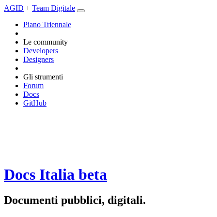
AGID
+
Team Digitale
Piano Triennale
Le community
Developers
Designers
Gli strumenti
Forum
Docs
GitHub
Docs Italia
beta
Documenti pubblici, digitali.