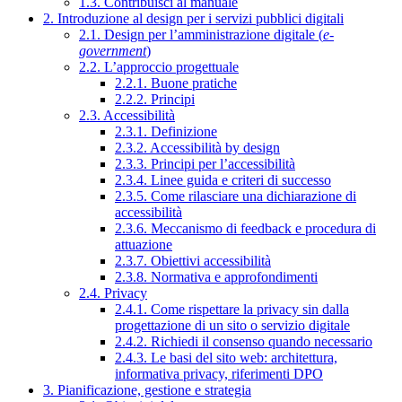
1.3. Contribuisci al manuale
2. Introduzione al design per i servizi pubblici digitali
2.1. Design per l’amministrazione digitale (
e-
government
)
2.2. L’approccio progettuale
2.2.1. Buone pratiche
2.2.2. Principi
2.3. Accessibilità
2.3.1. Definizione
2.3.2. Accessibilità by design
2.3.3. Principi per l’accessibilità
2.3.4. Linee guida e criteri di successo
2.3.5. Come rilasciare una dichiarazione di
accessibilità
2.3.6. Meccanismo di feedback e procedura di
attuazione
2.3.7. Obiettivi accessibilità
2.3.8. Normativa e approfondimenti
2.4. Privacy
2.4.1. Come rispettare la privacy sin dalla
progettazione di un sito o servizio digitale
2.4.2. Richiedi il consenso quando necessario
2.4.3. Le basi del sito web: architettura,
informativa privacy, riferimenti DPO
3. Pianificazione, gestione e strategia