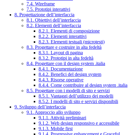
7.4. Wireframe
7.5. Prototipi interattivi
8. Progettazione dell’interfaccia
8.1. Obiettivi dell’interfaccia
8.2. Elementi dell’interfaccia
8.2.1. Elementi di composizione
8.2.2. Elementi interattivi
8.2.3. Elementi testuali (microtesti)
8.3. Progettare e costruire in alta fedeltà
8.3.1. Layout di pagina
8.3.2. Prototipi in alta fedeltà
8.4. Progettare con il design system .italia
8.4.1. Documentazione
8.4.2. Benefici del design system
8.4.3. Risorse operative
8.4.4. Come contribuire al design system .italia
8.5. Progettare con i modelli di sito e servizi
8.5.1. Vantaggi dell’utilizzo dei modelli
8.5.2. I modelli di sito e servizi disponibili
9. Sviluppo dell’interfaccia
9.1. Approccio allo sviluppo
9.1.1. Attività preliminari
9.1.2. Web design responsivo e accessibile
9.1.3. Mobile first
9.1.4. Progressive enhancement e Graceful