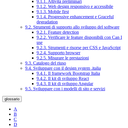
9.1.1. Attività preliminari
9.1.2. Web design responsivo e accessibile
9.1.3. Mobile first
9.1.4. Progressive enhancement e Graceful
degradation
9.2. Strumenti di supporto allo sviluppo del software
9.2.1. Feature detection
9.2.2. Verificare le feature disponibili con Can I
use
9.2.3. Strumenti e risorse per CSS e JavaScript
9.2.4. Supporto browser
9.2.5. Misurare le prestazioni
9.3. Catalogo del riuso
9.4. Sviluppare con il design system .italia
9.4.1. Il framework Bootstrap Italia
9.4.2. Il kit di sviluppo React
9.4.3. Il kit di sviluppo Angular
9.5. Sviluppare con i modelli di sito e servizi
glossario
A
B
C
D