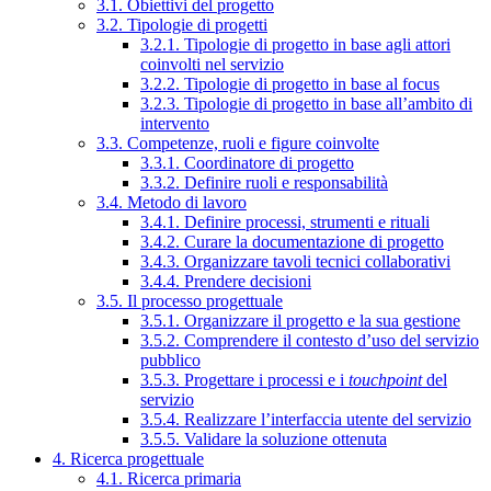
3.1. Obiettivi del progetto
3.2. Tipologie di progetti
3.2.1. Tipologie di progetto in base agli attori
coinvolti nel servizio
3.2.2. Tipologie di progetto in base al focus
3.2.3. Tipologie di progetto in base all’ambito di
intervento
3.3. Competenze, ruoli e figure coinvolte
3.3.1. Coordinatore di progetto
3.3.2. Definire ruoli e responsabilità
3.4. Metodo di lavoro
3.4.1. Definire processi, strumenti e rituali
3.4.2. Curare la documentazione di progetto
3.4.3. Organizzare tavoli tecnici collaborativi
3.4.4. Prendere decisioni
3.5. Il processo progettuale
3.5.1. Organizzare il progetto e la sua gestione
3.5.2. Comprendere il contesto d’uso del servizio
pubblico
3.5.3. Progettare i processi e i
touchpoint
del
servizio
3.5.4. Realizzare l’interfaccia utente del servizio
3.5.5. Validare la soluzione ottenuta
4. Ricerca progettuale
4.1. Ricerca primaria