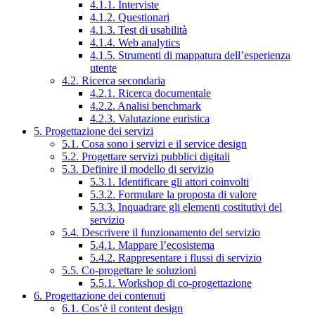
4.1.1. Interviste
4.1.2. Questionari
4.1.3. Test di usabilità
4.1.4. Web analytics
4.1.5. Strumenti di mappatura dell’esperienza
utente
4.2. Ricerca secondaria
4.2.1. Ricerca documentale
4.2.2. Analisi benchmark
4.2.3. Valutazione euristica
5. Progettazione dei servizi
5.1. Cosa sono i servizi e il service design
5.2. Progettare servizi pubblici digitali
5.3. Definire il modello di servizio
5.3.1. Identificare gli attori coinvolti
5.3.2. Formulare la proposta di valore
5.3.3. Inquadrare gli elementi costitutivi del
servizio
5.4. Descrivere il funzionamento del servizio
5.4.1. Mappare l’ecosistema
5.4.2. Rappresentare i flussi di servizio
5.5. Co-progettare le soluzioni
5.5.1. Workshop di co-progettazione
6. Progettazione dei contenuti
6.1. Cos’è il content design