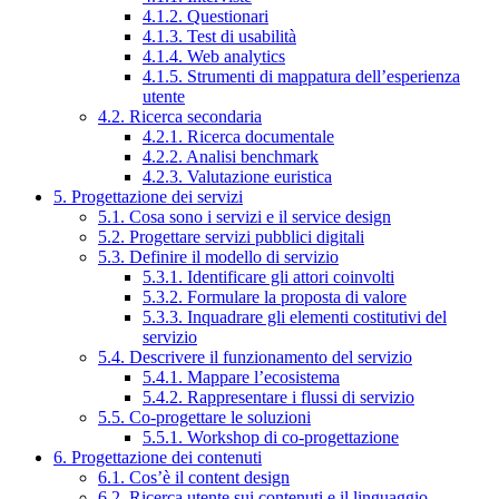
4.1.2. Questionari
4.1.3. Test di usabilità
4.1.4. Web analytics
4.1.5. Strumenti di mappatura dell’esperienza
utente
4.2. Ricerca secondaria
4.2.1. Ricerca documentale
4.2.2. Analisi benchmark
4.2.3. Valutazione euristica
5. Progettazione dei servizi
5.1. Cosa sono i servizi e il service design
5.2. Progettare servizi pubblici digitali
5.3. Definire il modello di servizio
5.3.1. Identificare gli attori coinvolti
5.3.2. Formulare la proposta di valore
5.3.3. Inquadrare gli elementi costitutivi del
servizio
5.4. Descrivere il funzionamento del servizio
5.4.1. Mappare l’ecosistema
5.4.2. Rappresentare i flussi di servizio
5.5. Co-progettare le soluzioni
5.5.1. Workshop di co-progettazione
6. Progettazione dei contenuti
6.1. Cos’è il content design
6.2. Ricerca utente sui contenuti e il linguaggio