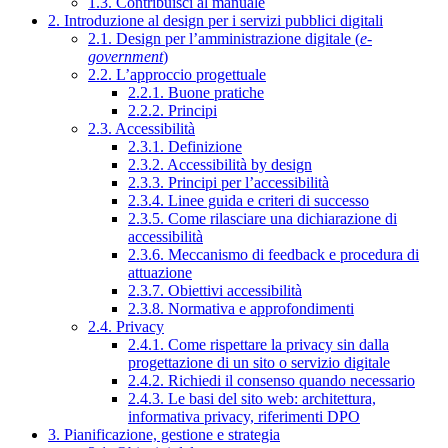
1.3. Contribuisci al manuale
2. Introduzione al design per i servizi pubblici digitali
2.1. Design per l’amministrazione digitale (
e-
government
)
2.2. L’approccio progettuale
2.2.1. Buone pratiche
2.2.2. Principi
2.3. Accessibilità
2.3.1. Definizione
2.3.2. Accessibilità by design
2.3.3. Principi per l’accessibilità
2.3.4. Linee guida e criteri di successo
2.3.5. Come rilasciare una dichiarazione di
accessibilità
2.3.6. Meccanismo di feedback e procedura di
attuazione
2.3.7. Obiettivi accessibilità
2.3.8. Normativa e approfondimenti
2.4. Privacy
2.4.1. Come rispettare la privacy sin dalla
progettazione di un sito o servizio digitale
2.4.2. Richiedi il consenso quando necessario
2.4.3. Le basi del sito web: architettura,
informativa privacy, riferimenti DPO
3. Pianificazione, gestione e strategia