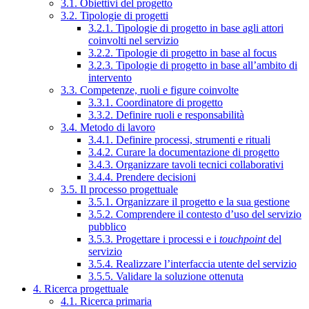
3.1. Obiettivi del progetto
3.2. Tipologie di progetti
3.2.1. Tipologie di progetto in base agli attori
coinvolti nel servizio
3.2.2. Tipologie di progetto in base al focus
3.2.3. Tipologie di progetto in base all’ambito di
intervento
3.3. Competenze, ruoli e figure coinvolte
3.3.1. Coordinatore di progetto
3.3.2. Definire ruoli e responsabilità
3.4. Metodo di lavoro
3.4.1. Definire processi, strumenti e rituali
3.4.2. Curare la documentazione di progetto
3.4.3. Organizzare tavoli tecnici collaborativi
3.4.4. Prendere decisioni
3.5. Il processo progettuale
3.5.1. Organizzare il progetto e la sua gestione
3.5.2. Comprendere il contesto d’uso del servizio
pubblico
3.5.3. Progettare i processi e i
touchpoint
del
servizio
3.5.4. Realizzare l’interfaccia utente del servizio
3.5.5. Validare la soluzione ottenuta
4. Ricerca progettuale
4.1. Ricerca primaria