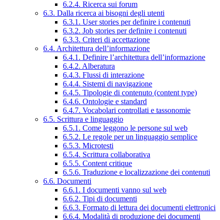
6.2.4. Ricerca sui forum
6.3. Dalla ricerca ai bisogni degli utenti
6.3.1. User stories per definire i contenuti
6.3.2. Job stories per definire i contenuti
6.3.3. Criteri di accettazione
6.4. Architettura dell’informazione
6.4.1. Definire l’architettura dell’informazione
6.4.2. Alberatura
6.4.3. Flussi di interazione
6.4.4. Sistemi di navigazione
6.4.5. Tipologie di contenuto (content type)
6.4.6. Ontologie e standard
6.4.7. Vocabolari controllati e tassonomie
6.5. Scrittura e linguaggio
6.5.1. Come leggono le persone sul web
6.5.2. Le regole per un linguaggio semplice
6.5.3. Microtesti
6.5.4. Scrittura collaborativa
6.5.5. Content critique
6.5.6. Traduzione e localizzazione dei contenuti
6.6. Documenti
6.6.1. I documenti vanno sul web
6.6.2. Tipi di documenti
6.6.3. Formato di lettura dei documenti elettronici
6.6.4. Modalità di produzione dei documenti