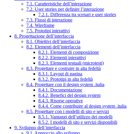
7.1. Caratteristiche dell’interazione
7.2. User stories per definire l’interazione
7.2.1. Differenza tra scenari e user stories
7.3. Flussi di interazione
7.4. Wireframe
7.5. Prototipi interattivi
8. Progettazione dell’interfaccia
8.1. Obiettivi dell’interfaccia
8.2. Elementi dell’interfaccia
8.2.1. Elementi di composizione
8.2.2. Elementi interattivi
8.2.3. Elementi testuali (microtesti)
8.3. Progettare e costruire in alta fedeltà
8.3.1. Layout di pagina
8.3.2. Prototipi in alta fedeltà
8.4. Progettare con il design system .italia
8.4.1. Documentazione
8.4.2. Benefici del design system
8.4.3. Risorse operative
8.4.4. Come contribuire al design system .italia
8.5. Progettare con i modelli di sito e servizi
8.5.1. Vantaggi dell’utilizzo dei modelli
8.5.2. I modelli di sito e servizi disponibili
9. Sviluppo dell’interfaccia
9.1. Approccio allo sviluppo