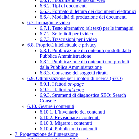
6.6.1. I documenti vanno sul web
6.6.2. Tipi di documenti
6.6.3. Formato di lettura dei documenti elettronici
6.6.4. Modalità di produzione dei documenti
6.7. Immagini e video
6.7.1. Testo alternativo (alt text) per le immagini
6.7.2. Sottotitoli per i video
6.7.3. Trascrizioni per i video
6.8. Proprietà intellettuale e privacy
6.8.1. Pubblicazione di contenuti prodotti dalla
Pubblica Amministrazione
6.8.2. Pubblicazione di contenuti non prodotti
dalla Pubblica Amministrazione
6.8.3. Consenso dei soggetti ritratti
6.9. Ottimizzazione per i motori di ricerca (SEO)
6.9.1. I fattori
on-page
6.9.2. I fattori
off-page
6.9.3. Strumenti di diagnostica SEO: Search
Console
6.10. Gestire i contenuti
6.10.1. L’inventario dei contenuti
6.10.2. Revisionare i contenuti
6.10.3. Migrare i contenuti
6.10.4. Pubblicare i contenuti
7. Progettazione dell’interazione