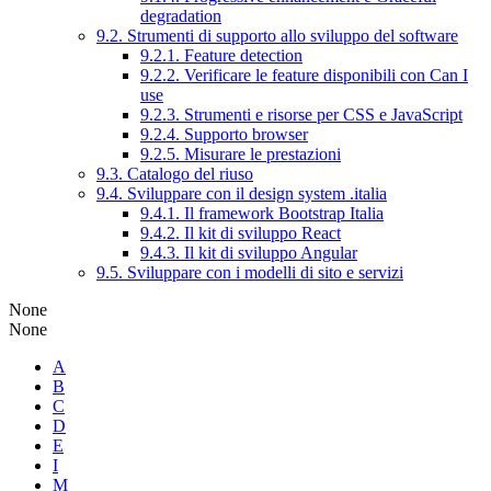
degradation
9.2. Strumenti di supporto allo sviluppo del software
9.2.1. Feature detection
9.2.2. Verificare le feature disponibili con Can I
use
9.2.3. Strumenti e risorse per CSS e JavaScript
9.2.4. Supporto browser
9.2.5. Misurare le prestazioni
9.3. Catalogo del riuso
9.4. Sviluppare con il design system .italia
9.4.1. Il framework Bootstrap Italia
9.4.2. Il kit di sviluppo React
9.4.3. Il kit di sviluppo Angular
9.5. Sviluppare con i modelli di sito e servizi
None
None
A
B
C
D
E
I
M