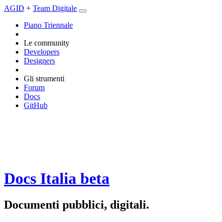
AGID
+
Team Digitale
Piano Triennale
Le community
Developers
Designers
Gli strumenti
Forum
Docs
GitHub
Docs Italia
beta
Documenti pubblici, digitali.