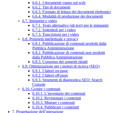
6.6.1. I documenti vanno sul web
6.6.2. Tipi di documenti
6.6.3. Formato di lettura dei documenti elettronici
6.6.4. Modalità di produzione dei documenti
6.7. Immagini e video
6.7.1. Testo alternativo (alt text) per le immagini
6.7.2. Sottotitoli per i video
6.7.3. Trascrizioni per i video
6.8. Proprietà intellettuale e privacy
6.8.1. Pubblicazione di contenuti prodotti dalla
Pubblica Amministrazione
6.8.2. Pubblicazione di contenuti non prodotti
dalla Pubblica Amministrazione
6.8.3. Consenso dei soggetti ritratti
6.9. Ottimizzazione per i motori di ricerca (SEO)
6.9.1. I fattori
on-page
6.9.2. I fattori
off-page
6.9.3. Strumenti di diagnostica SEO: Search
Console
6.10. Gestire i contenuti
6.10.1. L’inventario dei contenuti
6.10.2. Revisionare i contenuti
6.10.3. Migrare i contenuti
6.10.4. Pubblicare i contenuti
7. Progettazione dell’interazione