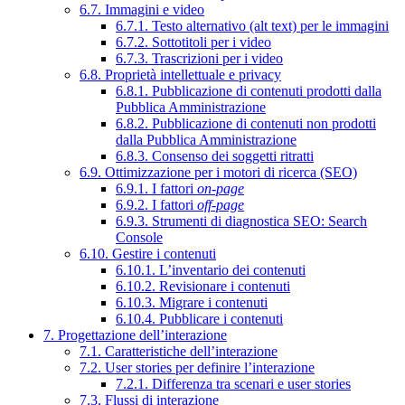
6.7. Immagini e video
6.7.1. Testo alternativo (alt text) per le immagini
6.7.2. Sottotitoli per i video
6.7.3. Trascrizioni per i video
6.8. Proprietà intellettuale e privacy
6.8.1. Pubblicazione di contenuti prodotti dalla
Pubblica Amministrazione
6.8.2. Pubblicazione di contenuti non prodotti
dalla Pubblica Amministrazione
6.8.3. Consenso dei soggetti ritratti
6.9. Ottimizzazione per i motori di ricerca (SEO)
6.9.1. I fattori
on-page
6.9.2. I fattori
off-page
6.9.3. Strumenti di diagnostica SEO: Search
Console
6.10. Gestire i contenuti
6.10.1. L’inventario dei contenuti
6.10.2. Revisionare i contenuti
6.10.3. Migrare i contenuti
6.10.4. Pubblicare i contenuti
7. Progettazione dell’interazione
7.1. Caratteristiche dell’interazione
7.2. User stories per definire l’interazione
7.2.1. Differenza tra scenari e user stories
7.3. Flussi di interazione