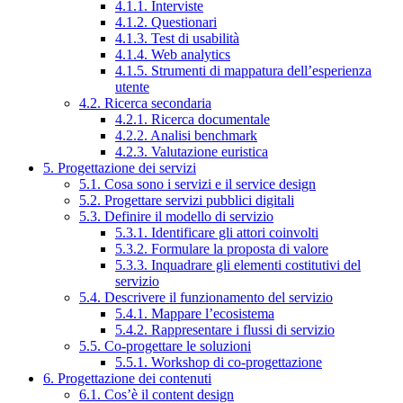
4.1.1. Interviste
4.1.2. Questionari
4.1.3. Test di usabilità
4.1.4. Web analytics
4.1.5. Strumenti di mappatura dell’esperienza
utente
4.2. Ricerca secondaria
4.2.1. Ricerca documentale
4.2.2. Analisi benchmark
4.2.3. Valutazione euristica
5. Progettazione dei servizi
5.1. Cosa sono i servizi e il service design
5.2. Progettare servizi pubblici digitali
5.3. Definire il modello di servizio
5.3.1. Identificare gli attori coinvolti
5.3.2. Formulare la proposta di valore
5.3.3. Inquadrare gli elementi costitutivi del
servizio
5.4. Descrivere il funzionamento del servizio
5.4.1. Mappare l’ecosistema
5.4.2. Rappresentare i flussi di servizio
5.5. Co-progettare le soluzioni
5.5.1. Workshop di co-progettazione
6. Progettazione dei contenuti
6.1. Cos’è il content design