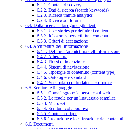
6.2.1. Content discovery
6.2.2. Dati di ricerca (search keywords)
6.2.3. Ricerca tramite analytics
6.2.4. Ricerca sui forum
6.3. Dalla ricerca ai bisogni degli utenti
6.3.1. User stories per definire i contenuti
6.3.2. Job stories per definire i contenuti
6.3.3. Criteri di accettazione
6.4. Architettura dell’informazione
6.4.1. Definire l’architettura dell’informazione
6.4.2. Alberatura
6.4.3. Flussi di interazione
6.4.4. Sistemi di navigazione
6.4.5. Tipologie di contenuto (content type)
6.4.6. Ontologie e standard
6.4.7. Vocabolari controllati e tassonomie
6.5. Scrittura e linguaggio
6.5.1. Come leggono le persone sul web
6.5.2. Le regole per un linguaggio semplice
6.5.3. Microtesti
6.5.4. Scrittura collaborativa
6.5.5. Content critique
6.5.6. Traduzione e localizzazione dei contenuti
6.6. Documenti