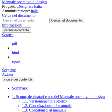
Manuale operativo di design
Progetto:
Designers Italia
Amministrazione:
italia
Cerca nel documento
Cerca nel documento
Informazioni
versione-corrente
Scarica
pdf
html
epub
Sorgente
Azioni
indice dei contenuti
Sommario
1. Scopo, destinatari e uso del Manuale operativo di design
1.1. Versionamento e storico
1.2. Consultazione del manuale
1.3. Contribuisci al manuale