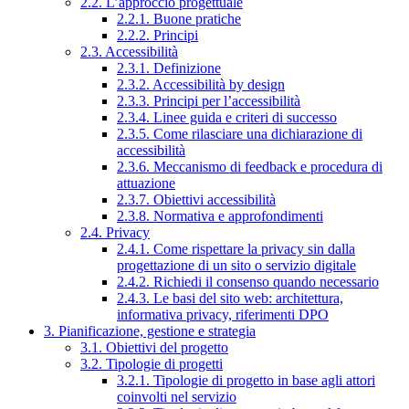
2.2. L’approccio progettuale
2.2.1. Buone pratiche
2.2.2. Principi
2.3. Accessibilità
2.3.1. Definizione
2.3.2. Accessibilità by design
2.3.3. Principi per l’accessibilità
2.3.4. Linee guida e criteri di successo
2.3.5. Come rilasciare una dichiarazione di
accessibilità
2.3.6. Meccanismo di feedback e procedura di
attuazione
2.3.7. Obiettivi accessibilità
2.3.8. Normativa e approfondimenti
2.4. Privacy
2.4.1. Come rispettare la privacy sin dalla
progettazione di un sito o servizio digitale
2.4.2. Richiedi il consenso quando necessario
2.4.3. Le basi del sito web: architettura,
informativa privacy, riferimenti DPO
3. Pianificazione, gestione e strategia
3.1. Obiettivi del progetto
3.2. Tipologie di progetti
3.2.1. Tipologie di progetto in base agli attori
coinvolti nel servizio