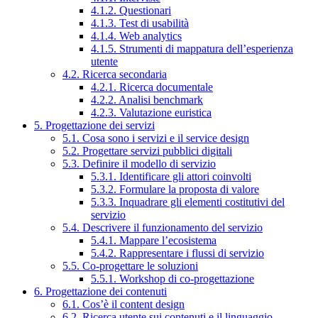
4.1.2. Questionari
4.1.3. Test di usabilità
4.1.4. Web analytics
4.1.5. Strumenti di mappatura dell’esperienza
utente
4.2. Ricerca secondaria
4.2.1. Ricerca documentale
4.2.2. Analisi benchmark
4.2.3. Valutazione euristica
5. Progettazione dei servizi
5.1. Cosa sono i servizi e il service design
5.2. Progettare servizi pubblici digitali
5.3. Definire il modello di servizio
5.3.1. Identificare gli attori coinvolti
5.3.2. Formulare la proposta di valore
5.3.3. Inquadrare gli elementi costitutivi del
servizio
5.4. Descrivere il funzionamento del servizio
5.4.1. Mappare l’ecosistema
5.4.2. Rappresentare i flussi di servizio
5.5. Co-progettare le soluzioni
5.5.1. Workshop di co-progettazione
6. Progettazione dei contenuti
6.1. Cos’è il content design
6.2. Ricerca utente sui contenuti e il linguaggio