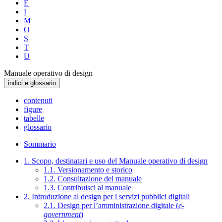
E
I
M
O
S
T
U
Manuale operativo di design
indici e glossario
contenuti
figure
tabelle
glossario
Sommario
1. Scopo, destinatari e uso del Manuale operativo di design
1.1. Versionamento e storico
1.2. Consultazione del manuale
1.3. Contribuisci al manuale
2. Introduzione al design per i servizi pubblici digitali
2.1. Design per l’amministrazione digitale (
e-
government
)