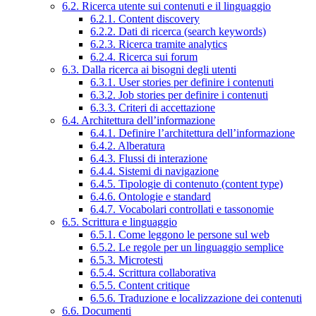
6.2. Ricerca utente sui contenuti e il linguaggio
6.2.1. Content discovery
6.2.2. Dati di ricerca (search keywords)
6.2.3. Ricerca tramite analytics
6.2.4. Ricerca sui forum
6.3. Dalla ricerca ai bisogni degli utenti
6.3.1. User stories per definire i contenuti
6.3.2. Job stories per definire i contenuti
6.3.3. Criteri di accettazione
6.4. Architettura dell’informazione
6.4.1. Definire l’architettura dell’informazione
6.4.2. Alberatura
6.4.3. Flussi di interazione
6.4.4. Sistemi di navigazione
6.4.5. Tipologie di contenuto (content type)
6.4.6. Ontologie e standard
6.4.7. Vocabolari controllati e tassonomie
6.5. Scrittura e linguaggio
6.5.1. Come leggono le persone sul web
6.5.2. Le regole per un linguaggio semplice
6.5.3. Microtesti
6.5.4. Scrittura collaborativa
6.5.5. Content critique
6.5.6. Traduzione e localizzazione dei contenuti
6.6. Documenti