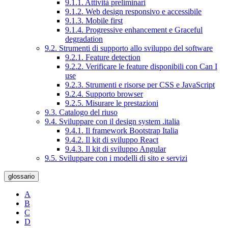
9.1.1. Attività preliminari
9.1.2. Web design responsivo e accessibile
9.1.3. Mobile first
9.1.4. Progressive enhancement e Graceful
degradation
9.2. Strumenti di supporto allo sviluppo del software
9.2.1. Feature detection
9.2.2. Verificare le feature disponibili con Can I
use
9.2.3. Strumenti e risorse per CSS e JavaScript
9.2.4. Supporto browser
9.2.5. Misurare le prestazioni
9.3. Catalogo del riuso
9.4. Sviluppare con il design system .italia
9.4.1. Il framework Bootstrap Italia
9.4.2. Il kit di sviluppo React
9.4.3. Il kit di sviluppo Angular
9.5. Sviluppare con i modelli di sito e servizi
glossario
A
B
C
D