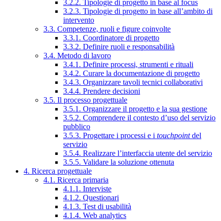
3.2.2. Tipologie di progetto in base al focus
3.2.3. Tipologie di progetto in base all’ambito di
intervento
3.3. Competenze, ruoli e figure coinvolte
3.3.1. Coordinatore di progetto
3.3.2. Definire ruoli e responsabilità
3.4. Metodo di lavoro
3.4.1. Definire processi, strumenti e rituali
3.4.2. Curare la documentazione di progetto
3.4.3. Organizzare tavoli tecnici collaborativi
3.4.4. Prendere decisioni
3.5. Il processo progettuale
3.5.1. Organizzare il progetto e la sua gestione
3.5.2. Comprendere il contesto d’uso del servizio
pubblico
3.5.3. Progettare i processi e i
touchpoint
del
servizio
3.5.4. Realizzare l’interfaccia utente del servizio
3.5.5. Validare la soluzione ottenuta
4. Ricerca progettuale
4.1. Ricerca primaria
4.1.1. Interviste
4.1.2. Questionari
4.1.3. Test di usabilità
4.1.4. Web analytics