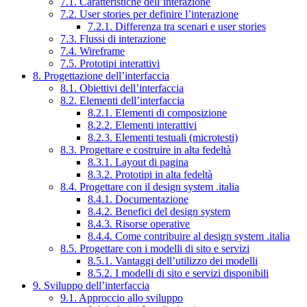
7.1. Caratteristiche dell’interazione
7.2. User stories per definire l’interazione
7.2.1. Differenza tra scenari e user stories
7.3. Flussi di interazione
7.4. Wireframe
7.5. Prototipi interattivi
8. Progettazione dell’interfaccia
8.1. Obiettivi dell’interfaccia
8.2. Elementi dell’interfaccia
8.2.1. Elementi di composizione
8.2.2. Elementi interattivi
8.2.3. Elementi testuali (microtesti)
8.3. Progettare e costruire in alta fedeltà
8.3.1. Layout di pagina
8.3.2. Prototipi in alta fedeltà
8.4. Progettare con il design system .italia
8.4.1. Documentazione
8.4.2. Benefici del design system
8.4.3. Risorse operative
8.4.4. Come contribuire al design system .italia
8.5. Progettare con i modelli di sito e servizi
8.5.1. Vantaggi dell’utilizzo dei modelli
8.5.2. I modelli di sito e servizi disponibili
9. Sviluppo dell’interfaccia
9.1. Approccio allo sviluppo