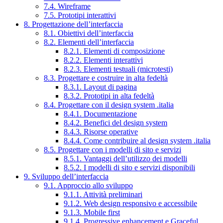
7.4. Wireframe
7.5. Prototipi interattivi
8. Progettazione dell’interfaccia
8.1. Obiettivi dell’interfaccia
8.2. Elementi dell’interfaccia
8.2.1. Elementi di composizione
8.2.2. Elementi interattivi
8.2.3. Elementi testuali (microtesti)
8.3. Progettare e costruire in alta fedeltà
8.3.1. Layout di pagina
8.3.2. Prototipi in alta fedeltà
8.4. Progettare con il design system .italia
8.4.1. Documentazione
8.4.2. Benefici del design system
8.4.3. Risorse operative
8.4.4. Come contribuire al design system .italia
8.5. Progettare con i modelli di sito e servizi
8.5.1. Vantaggi dell’utilizzo dei modelli
8.5.2. I modelli di sito e servizi disponibili
9. Sviluppo dell’interfaccia
9.1. Approccio allo sviluppo
9.1.1. Attività preliminari
9.1.2. Web design responsivo e accessibile
9.1.3. Mobile first
9.1.4. Progressive enhancement e Graceful