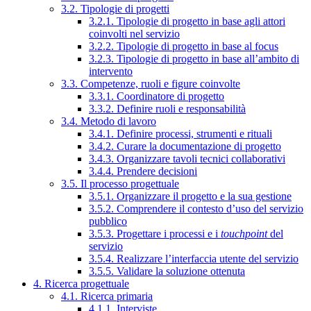
3.2. Tipologie di progetti
3.2.1. Tipologie di progetto in base agli attori
coinvolti nel servizio
3.2.2. Tipologie di progetto in base al focus
3.2.3. Tipologie di progetto in base all’ambito di
intervento
3.3. Competenze, ruoli e figure coinvolte
3.3.1. Coordinatore di progetto
3.3.2. Definire ruoli e responsabilità
3.4. Metodo di lavoro
3.4.1. Definire processi, strumenti e rituali
3.4.2. Curare la documentazione di progetto
3.4.3. Organizzare tavoli tecnici collaborativi
3.4.4. Prendere decisioni
3.5. Il processo progettuale
3.5.1. Organizzare il progetto e la sua gestione
3.5.2. Comprendere il contesto d’uso del servizio
pubblico
3.5.3. Progettare i processi e i
touchpoint
del
servizio
3.5.4. Realizzare l’interfaccia utente del servizio
3.5.5. Validare la soluzione ottenuta
4. Ricerca progettuale
4.1. Ricerca primaria
4.1.1. Interviste