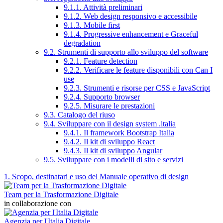
9.1.1. Attività preliminari
9.1.2. Web design responsivo e accessibile
9.1.3. Mobile first
9.1.4. Progressive enhancement e Graceful
degradation
9.2. Strumenti di supporto allo sviluppo del software
9.2.1. Feature detection
9.2.2. Verificare le feature disponibili con Can I
use
9.2.3. Strumenti e risorse per CSS e JavaScript
9.2.4. Supporto browser
9.2.5. Misurare le prestazioni
9.3. Catalogo del riuso
9.4. Sviluppare con il design system .italia
9.4.1. Il framework Bootstrap Italia
9.4.2. Il kit di sviluppo React
9.4.3. Il kit di sviluppo Angular
9.5. Sviluppare con i modelli di sito e servizi
1. Scopo, destinatari e uso del Manuale operativo di design
Team per la Trasformazione Digitale
in collaborazione con
Agenzia per l'Italia Digitale