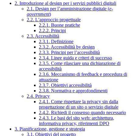
2. Introduzione al design per i servizi pubblici digitali
2.1. Design per l’amministrazione digitale (
e-
government
)
2.2. L’approccio progettuale
2.2.1. Buone pratiche
2.2.2. Principi
2.3. Accessibilità
2.3.1. Definizione
2.3.2. Accessibilità by design
2.3.3. Principi per l’accessibilità
2.3.4. Linee guida e criteri di successo
2.3.5. Come rilasciare una dichiarazione di
accessibilità
2.3.6. Meccanismo di feedback e procedura di
attuazione
2.3.7. Obiettivi accessibilità
2.3.8. Normativa e approfondimenti
2.4. Privacy
2.4.1. Come rispettare la privacy sin dalla
progettazione di un sito o servizio digitale
2.4.2. Richiedi il consenso quando necessario
2.4.3. Le basi del sito web: architettura,
informativa privacy, riferimenti DPO
3. Pianificazione, gestione e strategia
3.1. Obiettivi del progetto