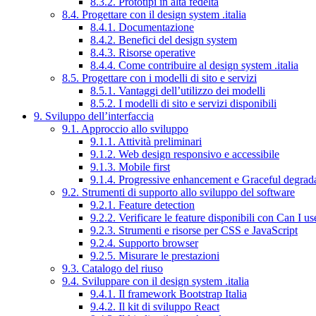
8.3.2. Prototipi in alta fedeltà
8.4. Progettare con il design system .italia
8.4.1. Documentazione
8.4.2. Benefici del design system
8.4.3. Risorse operative
8.4.4. Come contribuire al design system .italia
8.5. Progettare con i modelli di sito e servizi
8.5.1. Vantaggi dell’utilizzo dei modelli
8.5.2. I modelli di sito e servizi disponibili
9. Sviluppo dell’interfaccia
9.1. Approccio allo sviluppo
9.1.1. Attività preliminari
9.1.2. Web design responsivo e accessibile
9.1.3. Mobile first
9.1.4. Progressive enhancement e Graceful degrad
9.2. Strumenti di supporto allo sviluppo del software
9.2.1. Feature detection
9.2.2. Verificare le feature disponibili con Can I us
9.2.3. Strumenti e risorse per CSS e JavaScript
9.2.4. Supporto browser
9.2.5. Misurare le prestazioni
9.3. Catalogo del riuso
9.4. Sviluppare con il design system .italia
9.4.1. Il framework Bootstrap Italia
9.4.2. Il kit di sviluppo React