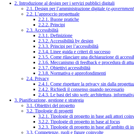
2. Introduzione al design per i servizi pubblici digitali
2.1. Design per l’amministrazione digitale (
e-government
2.2. L’approccio progettuale
2.2.1. Buone pratiche
2.2.2. Principi
2.3. Accessibilità
2.3.1. Definizione
2.3.2. Accessibilità by design
2.3.3. Principi per l’accessibilità
2.3.4. Linee guida e criteri di successo
2.3.5. Come rilasciare una dichiarazione di accessib
2.3.6. Meccanismo di feedback e procedura di attu
2.3.7. Obiettivi accessibilità
2.3.8. Normativa e approfondimenti
2.4. Privacy
2.4.1. Come rispettare la privacy sin dalla progettaz
2.4.2. Richiedi il consenso quando necessario
2.4.3. Le basi del sito web: architettura, informati
3. Pianificazione, gestione e strategia
3.1. Obiettivi del progetto
3.2. Tipologie di progetti
3.2.1. Tipologie di progetto in base agli attori coinv
3.2.2. Tipologie di progetto in base al focus
3.2.3. Tipologie di progetto in base all’ambito di i
3.3. Competenze, ruoli e figure coinvolte