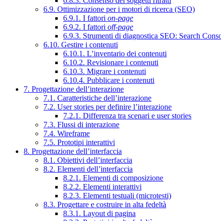
6.8.3. Consenso dei soggetti ritratti
6.9. Ottimizzazione per i motori di ricerca (SEO)
6.9.1. I fattori
on-page
6.9.2. I fattori
off-page
6.9.3. Strumenti di diagnostica SEO: Search Cons
6.10. Gestire i contenuti
6.10.1. L’inventario dei contenuti
6.10.2. Revisionare i contenuti
6.10.3. Migrare i contenuti
6.10.4. Pubblicare i contenuti
7. Progettazione dell’interazione
7.1. Caratteristiche dell’interazione
7.2. User stories per definire l’interazione
7.2.1. Differenza tra scenari e user stories
7.3. Flussi di interazione
7.4. Wireframe
7.5. Prototipi interattivi
8. Progettazione dell’interfaccia
8.1. Obiettivi dell’interfaccia
8.2. Elementi dell’interfaccia
8.2.1. Elementi di composizione
8.2.2. Elementi interattivi
8.2.3. Elementi testuali (microtesti)
8.3. Progettare e costruire in alta fedeltà
8.3.1. Layout di pagina