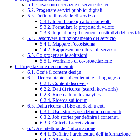
5.1. Cosa sono i servizi e il service design
5.2. Progettare servizi pubblici digitali
5.3. Definire il modello di servizio
5.3.1. Identificare gli attori coinvolti
5.3.2. Formulare la proposta di valore
5.3.3. Inquadrare gli elementi costitutivi del serviz
5.4. Descrivere il funzionamento del servizio
5.4.1. Mappare l’ecosistema
5.4.2. Rappresentare i flussi di servizio
5.5. Co-progettare le soluzioni
5.5.1. Workshop di co-progettazione
6. Progettazione dei contenuti
6.1. Cos’è il content design
6.2. Ricerca utente sui contenuti e il linguaggio
6.2.1. Content discovery
6.2.2. Dati di ricerca (search keywords)
6.2.3. Ricerca tramite analytics
6.2.4. Ricerca sui forum
6.3. Dalla ricerca ai bisogni degli utenti
6.3.1. User stories per definire i contenuti
6.3.2. Job stories per definire i contenuti
6.3.3. Criteri di accettazione
6.4. Architettura dell’informazione
6.4.1. Definire l’architettura dell’informazione
6.4.2. Alberatura