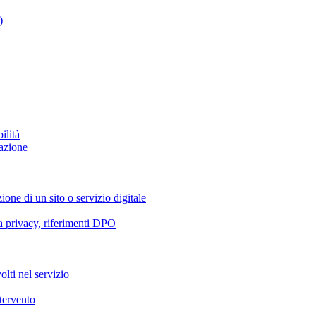
)
ilità
azione
ione di un sito o servizio digitale
va privacy, riferimenti DPO
olti nel servizio
ntervento