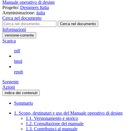
Manuale operativo di design
Progetto:
Designers Italia
Amministrazione:
italia
Cerca nel documento
Cerca nel documento
Informazioni
versione-corrente
Scarica
pdf
html
epub
Sorgente
Azioni
indice dei contenuti
Sommario
1. Scopo, destinatari e uso del Manuale operativo di design
1.1. Versionamento e storico
1.2. Consultazione del manuale
1.3. Contribuisci al manuale