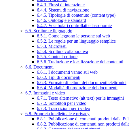
6.4.3. Flussi di interazione
6.4.4. Sistemi di navigazione
6.4.5. Tipologie di contenuto (content type)
6.4.6. Ontologie e standard
6.4.7. Vocabolari controllati e tassonomie
6.5. Scrittura e linguaggio
6.5.1. Come leggono le persone sul web
6.5.2. Le regole per un linguaggio semplice
6.5.3. Microtesti
6.5.4. Scrittura collaborativa
6.5.5. Content critique
6.5.6. Traduzione e localizzazione dei contenuti
6.6. Documenti
6.6.1. I documenti vanno sul web
6.6.2. Tipi di documenti
6.6.3. Formato di lettura dei documenti elettronici
6.6.4. Modalità di produzione dei documenti
6.7. Immagini e video
6.7.1. Testo alternativo (alt text) per le immagini
6.7.2. Sottotitoli per i video
6.7.3. Trascrizioni per i video
6.8. Proprietà intellettuale e privacy
6.8.1. Pubblicazione di contenuti prodotti dalla P
6.8.2. Pubblicazione di contenuti non prodotti dal