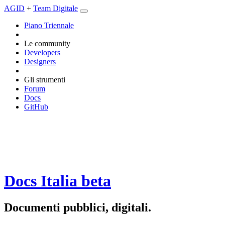
AGID
+
Team Digitale
Piano Triennale
Le community
Developers
Designers
Gli strumenti
Forum
Docs
GitHub
Docs Italia
beta
Documenti pubblici, digitali.