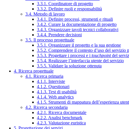
3.3.1. Coordinatore di progetto
3.3.2. Definire ruoli e responsabilità
3.4. Metodo di lavoro
3.4.1. Definire processi, strumenti e rituali
3.4.2. Curare la documentazione di progetto
3.4.3. Organizzare tavoli tecnici collaborativi
3.4.4. Prendere decisioni
3.5. Il processo progettuale
3.5.1. Organizzare il progetto e la sua gestione
3.5.2. Comprendere il contesto d’uso del servizio 
3.5.3. Progettare i processi e i
touchpoint
del servi
3.5.4. Realizzare l’interfaccia utente del servizio
3.5.5. Validare la soluzione ottenuta
4. Ricerca progettuale
4.1. Ricerca primaria
4.1.1. Interviste
4.1.2. Questionari
4.1.3. Test di usabilità
4.1.4. Web analytics
4.1.5. Strumenti di mappatura dell’esperienza uten
4.2. Ricerca secondaria
4.2.1. Ricerca documentale
4.2.2. Analisi benchmark
4.2.3. Valutazione euristica
5. Progettazione dei servizi