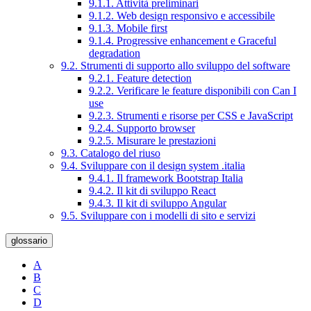
9.1.1. Attività preliminari
9.1.2. Web design responsivo e accessibile
9.1.3. Mobile first
9.1.4. Progressive enhancement e Graceful
degradation
9.2. Strumenti di supporto allo sviluppo del software
9.2.1. Feature detection
9.2.2. Verificare le feature disponibili con Can I
use
9.2.3. Strumenti e risorse per CSS e JavaScript
9.2.4. Supporto browser
9.2.5. Misurare le prestazioni
9.3. Catalogo del riuso
9.4. Sviluppare con il design system .italia
9.4.1. Il framework Bootstrap Italia
9.4.2. Il kit di sviluppo React
9.4.3. Il kit di sviluppo Angular
9.5. Sviluppare con i modelli di sito e servizi
glossario
A
B
C
D