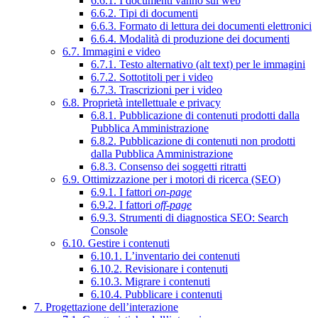
6.6.1. I documenti vanno sul web
6.6.2. Tipi di documenti
6.6.3. Formato di lettura dei documenti elettronici
6.6.4. Modalità di produzione dei documenti
6.7. Immagini e video
6.7.1. Testo alternativo (alt text) per le immagini
6.7.2. Sottotitoli per i video
6.7.3. Trascrizioni per i video
6.8. Proprietà intellettuale e privacy
6.8.1. Pubblicazione di contenuti prodotti dalla
Pubblica Amministrazione
6.8.2. Pubblicazione di contenuti non prodotti
dalla Pubblica Amministrazione
6.8.3. Consenso dei soggetti ritratti
6.9. Ottimizzazione per i motori di ricerca (SEO)
6.9.1. I fattori
on-page
6.9.2. I fattori
off-page
6.9.3. Strumenti di diagnostica SEO: Search
Console
6.10. Gestire i contenuti
6.10.1. L’inventario dei contenuti
6.10.2. Revisionare i contenuti
6.10.3. Migrare i contenuti
6.10.4. Pubblicare i contenuti
7. Progettazione dell’interazione