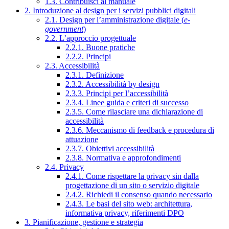
1.3. Contribuisci al manuale
2. Introduzione al design per i servizi pubblici digitali
2.1. Design per l’amministrazione digitale (
e-
government
)
2.2. L’approccio progettuale
2.2.1. Buone pratiche
2.2.2. Principi
2.3. Accessibilità
2.3.1. Definizione
2.3.2. Accessibilità by design
2.3.3. Principi per l’accessibilità
2.3.4. Linee guida e criteri di successo
2.3.5. Come rilasciare una dichiarazione di
accessibilità
2.3.6. Meccanismo di feedback e procedura di
attuazione
2.3.7. Obiettivi accessibilità
2.3.8. Normativa e approfondimenti
2.4. Privacy
2.4.1. Come rispettare la privacy sin dalla
progettazione di un sito o servizio digitale
2.4.2. Richiedi il consenso quando necessario
2.4.3. Le basi del sito web: architettura,
informativa privacy, riferimenti DPO
3. Pianificazione, gestione e strategia