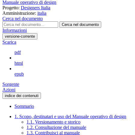
Manuale operativo di design
Progetto:
Designers Italia
Amministrazione:
italia
Cerca nel documento
Cerca nel documento
Informazioni
versione-corrente
Scarica
pdf
html
epub
Sorgente
Azioni
indice dei contenuti
Sommario
1. Scopo, destinatari e uso del Manuale operativo di design
1.1. Versionamento e storico
1.2. Consultazione del manuale
1.3. Contribuisci al manuale