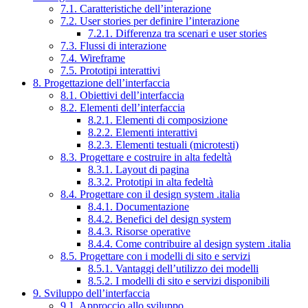
7.1. Caratteristiche dell’interazione
7.2. User stories per definire l’interazione
7.2.1. Differenza tra scenari e user stories
7.3. Flussi di interazione
7.4. Wireframe
7.5. Prototipi interattivi
8. Progettazione dell’interfaccia
8.1. Obiettivi dell’interfaccia
8.2. Elementi dell’interfaccia
8.2.1. Elementi di composizione
8.2.2. Elementi interattivi
8.2.3. Elementi testuali (microtesti)
8.3. Progettare e costruire in alta fedeltà
8.3.1. Layout di pagina
8.3.2. Prototipi in alta fedeltà
8.4. Progettare con il design system .italia
8.4.1. Documentazione
8.4.2. Benefici del design system
8.4.3. Risorse operative
8.4.4. Come contribuire al design system .italia
8.5. Progettare con i modelli di sito e servizi
8.5.1. Vantaggi dell’utilizzo dei modelli
8.5.2. I modelli di sito e servizi disponibili
9. Sviluppo dell’interfaccia
9.1. Approccio allo sviluppo