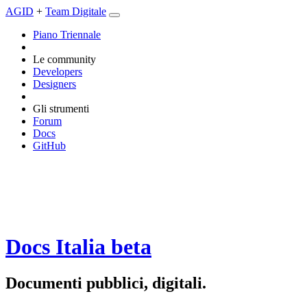
AGID
+
Team Digitale
Piano Triennale
Le community
Developers
Designers
Gli strumenti
Forum
Docs
GitHub
Docs Italia
beta
Documenti pubblici, digitali.