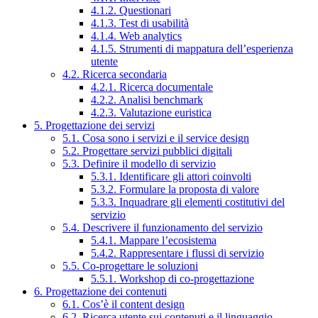
4.1.2. Questionari
4.1.3. Test di usabilità
4.1.4. Web analytics
4.1.5. Strumenti di mappatura dell’esperienza
utente
4.2. Ricerca secondaria
4.2.1. Ricerca documentale
4.2.2. Analisi benchmark
4.2.3. Valutazione euristica
5. Progettazione dei servizi
5.1. Cosa sono i servizi e il service design
5.2. Progettare servizi pubblici digitali
5.3. Definire il modello di servizio
5.3.1. Identificare gli attori coinvolti
5.3.2. Formulare la proposta di valore
5.3.3. Inquadrare gli elementi costitutivi del
servizio
5.4. Descrivere il funzionamento del servizio
5.4.1. Mappare l’ecosistema
5.4.2. Rappresentare i flussi di servizio
5.5. Co-progettare le soluzioni
5.5.1. Workshop di co-progettazione
6. Progettazione dei contenuti
6.1. Cos’è il content design
6.2. Ricerca utente sui contenuti e il linguaggio