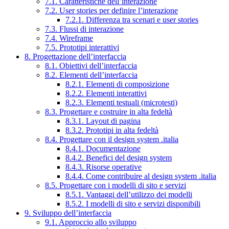
7.1. Caratteristiche dell’interazione
7.2. User stories per definire l’interazione
7.2.1. Differenza tra scenari e user stories
7.3. Flussi di interazione
7.4. Wireframe
7.5. Prototipi interattivi
8. Progettazione dell’interfaccia
8.1. Obiettivi dell’interfaccia
8.2. Elementi dell’interfaccia
8.2.1. Elementi di composizione
8.2.2. Elementi interattivi
8.2.3. Elementi testuali (microtesti)
8.3. Progettare e costruire in alta fedeltà
8.3.1. Layout di pagina
8.3.2. Prototipi in alta fedeltà
8.4. Progettare con il design system .italia
8.4.1. Documentazione
8.4.2. Benefici del design system
8.4.3. Risorse operative
8.4.4. Come contribuire al design system .italia
8.5. Progettare con i modelli di sito e servizi
8.5.1. Vantaggi dell’utilizzo dei modelli
8.5.2. I modelli di sito e servizi disponibili
9. Sviluppo dell’interfaccia
9.1. Approccio allo sviluppo