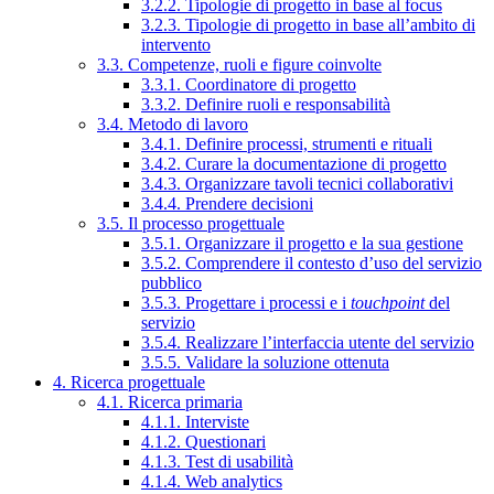
3.2.2. Tipologie di progetto in base al focus
3.2.3. Tipologie di progetto in base all’ambito di
intervento
3.3. Competenze, ruoli e figure coinvolte
3.3.1. Coordinatore di progetto
3.3.2. Definire ruoli e responsabilità
3.4. Metodo di lavoro
3.4.1. Definire processi, strumenti e rituali
3.4.2. Curare la documentazione di progetto
3.4.3. Organizzare tavoli tecnici collaborativi
3.4.4. Prendere decisioni
3.5. Il processo progettuale
3.5.1. Organizzare il progetto e la sua gestione
3.5.2. Comprendere il contesto d’uso del servizio
pubblico
3.5.3. Progettare i processi e i
touchpoint
del
servizio
3.5.4. Realizzare l’interfaccia utente del servizio
3.5.5. Validare la soluzione ottenuta
4. Ricerca progettuale
4.1. Ricerca primaria
4.1.1. Interviste
4.1.2. Questionari
4.1.3. Test di usabilità
4.1.4. Web analytics