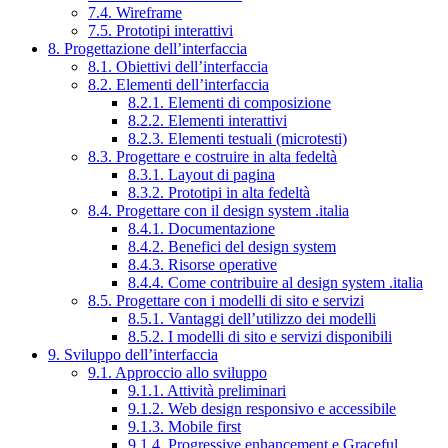
7.4. Wireframe
7.5. Prototipi interattivi
8. Progettazione dell’interfaccia
8.1. Obiettivi dell’interfaccia
8.2. Elementi dell’interfaccia
8.2.1. Elementi di composizione
8.2.2. Elementi interattivi
8.2.3. Elementi testuali (microtesti)
8.3. Progettare e costruire in alta fedeltà
8.3.1. Layout di pagina
8.3.2. Prototipi in alta fedeltà
8.4. Progettare con il design system .italia
8.4.1. Documentazione
8.4.2. Benefici del design system
8.4.3. Risorse operative
8.4.4. Come contribuire al design system .italia
8.5. Progettare con i modelli di sito e servizi
8.5.1. Vantaggi dell’utilizzo dei modelli
8.5.2. I modelli di sito e servizi disponibili
9. Sviluppo dell’interfaccia
9.1. Approccio allo sviluppo
9.1.1. Attività preliminari
9.1.2. Web design responsivo e accessibile
9.1.3. Mobile first
9.1.4. Progressive enhancement e Graceful