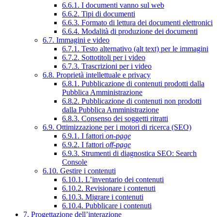
6.6.1. I documenti vanno sul web
6.6.2. Tipi di documenti
6.6.3. Formato di lettura dei documenti elettronici
6.6.4. Modalità di produzione dei documenti
6.7. Immagini e video
6.7.1. Testo alternativo (alt text) per le immagini
6.7.2. Sottotitoli per i video
6.7.3. Trascrizioni per i video
6.8. Proprietà intellettuale e privacy
6.8.1. Pubblicazione di contenuti prodotti dalla
Pubblica Amministrazione
6.8.2. Pubblicazione di contenuti non prodotti
dalla Pubblica Amministrazione
6.8.3. Consenso dei soggetti ritratti
6.9. Ottimizzazione per i motori di ricerca (SEO)
6.9.1. I fattori
on-page
6.9.2. I fattori
off-page
6.9.3. Strumenti di diagnostica SEO: Search
Console
6.10. Gestire i contenuti
6.10.1. L’inventario dei contenuti
6.10.2. Revisionare i contenuti
6.10.3. Migrare i contenuti
6.10.4. Pubblicare i contenuti
7. Progettazione dell’interazione