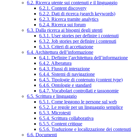
6.2. Ricerca utente sui contenuti e il linguaggio
6.2.1. Content discovery
6.2.2. Dati di ricerca (search keywords)
6.2.3. Ricerca tramite analytics
6.2.4. Ricerca sui forum
6.3. Dalla ricerca ai bisogni degli utenti
6.3.1. User stories per definire i contenuti
6.3.2. Job stories per definire i contenuti
6.3.3. Criteri di accettazione
6.4. Architettura dell’informazione
6.4.1. Definire l’architettura dell’informazione
6.4.2. Alberatura
6.4.3. Flussi di interazione
6.4.4. Sistemi di navigazione
6.4.5. Tipologie di contenuto (content type)
6.4.6. Ontologie e standard
6.4.7. Vocabolari controllati e tassonomie
6.5. Scrittura e linguaggio
6.5.1. Come leggono le persone sul web
6.5.2. Le regole per un linguaggio semplice
6.5.3. Microtesti
6.5.4. Scrittura collaborativa
6.5.5. Content critique
6.5.6. Traduzione e localizzazione dei contenuti
6.6. Documenti