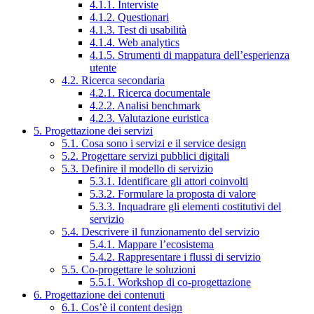
4.1.1. Interviste
4.1.2. Questionari
4.1.3. Test di usabilità
4.1.4. Web analytics
4.1.5. Strumenti di mappatura dell’esperienza
utente
4.2. Ricerca secondaria
4.2.1. Ricerca documentale
4.2.2. Analisi benchmark
4.2.3. Valutazione euristica
5. Progettazione dei servizi
5.1. Cosa sono i servizi e il service design
5.2. Progettare servizi pubblici digitali
5.3. Definire il modello di servizio
5.3.1. Identificare gli attori coinvolti
5.3.2. Formulare la proposta di valore
5.3.3. Inquadrare gli elementi costitutivi del
servizio
5.4. Descrivere il funzionamento del servizio
5.4.1. Mappare l’ecosistema
5.4.2. Rappresentare i flussi di servizio
5.5. Co-progettare le soluzioni
5.5.1. Workshop di co-progettazione
6. Progettazione dei contenuti
6.1. Cos’è il content design