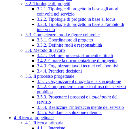
3.2. Tipologie di progetti
3.2.1. Tipologie di progetto in base agli attori
coinvolti nel servizio
3.2.2. Tipologie di progetto in base al focus
3.2.3. Tipologie di progetto in base all’ambito di
intervento
3.3. Competenze, ruoli e figure coinvolte
3.3.1. Coordinatore di progetto
3.3.2. Definire ruoli e responsabilità
3.4. Metodo di lavoro
3.4.1. Definire processi, strumenti e rituali
3.4.2. Curare la documentazione di progetto
3.4.3. Organizzare tavoli tecnici collaborativi
3.4.4. Prendere decisioni
3.5. Il processo progettuale
3.5.1. Organizzare il progetto e la sua gestione
3.5.2. Comprendere il contesto d’uso del servizio
pubblico
3.5.3. Progettare i processi e i
touchpoint
del
servizio
3.5.4. Realizzare l’interfaccia utente del servizio
3.5.5. Validare la soluzione ottenuta
4. Ricerca progettuale
4.1. Ricerca primaria
4.1.1. Interviste