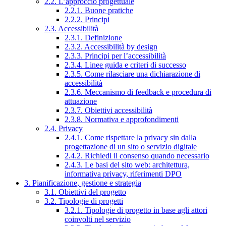
2.2. L’approccio progettuale
2.2.1. Buone pratiche
2.2.2. Principi
2.3. Accessibilità
2.3.1. Definizione
2.3.2. Accessibilità by design
2.3.3. Principi per l’accessibilità
2.3.4. Linee guida e criteri di successo
2.3.5. Come rilasciare una dichiarazione di
accessibilità
2.3.6. Meccanismo di feedback e procedura di
attuazione
2.3.7. Obiettivi accessibilità
2.3.8. Normativa e approfondimenti
2.4. Privacy
2.4.1. Come rispettare la privacy sin dalla
progettazione di un sito o servizio digitale
2.4.2. Richiedi il consenso quando necessario
2.4.3. Le basi del sito web: architettura,
informativa privacy, riferimenti DPO
3. Pianificazione, gestione e strategia
3.1. Obiettivi del progetto
3.2. Tipologie di progetti
3.2.1. Tipologie di progetto in base agli attori
coinvolti nel servizio