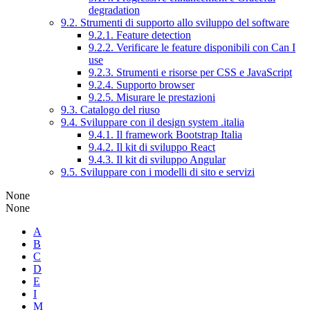
degradation
9.2. Strumenti di supporto allo sviluppo del software
9.2.1. Feature detection
9.2.2. Verificare le feature disponibili con Can I
use
9.2.3. Strumenti e risorse per CSS e JavaScript
9.2.4. Supporto browser
9.2.5. Misurare le prestazioni
9.3. Catalogo del riuso
9.4. Sviluppare con il design system .italia
9.4.1. Il framework Bootstrap Italia
9.4.2. Il kit di sviluppo React
9.4.3. Il kit di sviluppo Angular
9.5. Sviluppare con i modelli di sito e servizi
None
None
A
B
C
D
E
I
M