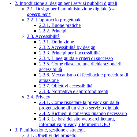
2. Introduzione al design per i servizi pubblici digitali
2.1. Design per l’amministrazione digitale (
e-
government
)
2.2. L’approccio progettuale
2.2.1. Buone pratiche
2.2.2. Principi
2.3. Accessibilità
2.3.1. Definizione
2.3.2. Accessibilità by design
2.3.3. Principi per l’accessibilità
2.3.4. Linee guida e criteri di successo
2.3.5. Come rilasciare una dichiarazione di
accessibilità
2.3.6. Meccanismo di feedback e procedura di
attuazione
2.3.7. Obiettivi accessibilità
2.3.8. Normativa e approfondimenti
2.4. Privacy
2.4.1. Come rispettare la privacy sin dalla
progettazione di un sito o servizio digitale
2.4.2. Richiedi il consenso quando necessario
2.4.3. Le basi del sito web: architettura,
informativa privacy, riferimenti DPO
3. Pianificazione, gestione e strategia
3.1. Obiettivi del progetto