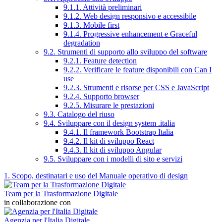
9.1.1. Attività preliminari
9.1.2. Web design responsivo e accessibile
9.1.3. Mobile first
9.1.4. Progressive enhancement e Graceful
degradation
9.2. Strumenti di supporto allo sviluppo del software
9.2.1. Feature detection
9.2.2. Verificare le feature disponibili con Can I
use
9.2.3. Strumenti e risorse per CSS e JavaScript
9.2.4. Supporto browser
9.2.5. Misurare le prestazioni
9.3. Catalogo del riuso
9.4. Sviluppare con il design system .italia
9.4.1. Il framework Bootstrap Italia
9.4.2. Il kit di sviluppo React
9.4.3. Il kit di sviluppo Angular
9.5. Sviluppare con i modelli di sito e servizi
1. Scopo, destinatari e uso del Manuale operativo di design
Team per la Trasformazione Digitale
in collaborazione con
Agenzia per l'Italia Digitale