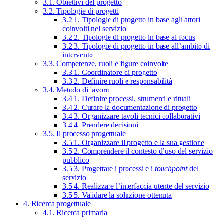
3.1. Obiettivi del progetto
3.2. Tipologie di progetti
3.2.1. Tipologie di progetto in base agli attori
coinvolti nel servizio
3.2.2. Tipologie di progetto in base al focus
3.2.3. Tipologie di progetto in base all’ambito di
intervento
3.3. Competenze, ruoli e figure coinvolte
3.3.1. Coordinatore di progetto
3.3.2. Definire ruoli e responsabilità
3.4. Metodo di lavoro
3.4.1. Definire processi, strumenti e rituali
3.4.2. Curare la documentazione di progetto
3.4.3. Organizzare tavoli tecnici collaborativi
3.4.4. Prendere decisioni
3.5. Il processo progettuale
3.5.1. Organizzare il progetto e la sua gestione
3.5.2. Comprendere il contesto d’uso del servizio
pubblico
3.5.3. Progettare i processi e i
touchpoint
del
servizio
3.5.4. Realizzare l’interfaccia utente del servizio
3.5.5. Validare la soluzione ottenuta
4. Ricerca progettuale
4.1. Ricerca primaria