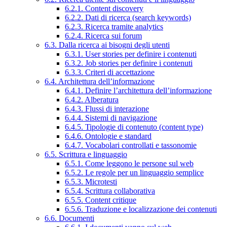
6.2.1. Content discovery
6.2.2. Dati di ricerca (search keywords)
6.2.3. Ricerca tramite analytics
6.2.4. Ricerca sui forum
6.3. Dalla ricerca ai bisogni degli utenti
6.3.1. User stories per definire i contenuti
6.3.2. Job stories per definire i contenuti
6.3.3. Criteri di accettazione
6.4. Architettura dell’informazione
6.4.1. Definire l’architettura dell’informazione
6.4.2. Alberatura
6.4.3. Flussi di interazione
6.4.4. Sistemi di navigazione
6.4.5. Tipologie di contenuto (content type)
6.4.6. Ontologie e standard
6.4.7. Vocabolari controllati e tassonomie
6.5. Scrittura e linguaggio
6.5.1. Come leggono le persone sul web
6.5.2. Le regole per un linguaggio semplice
6.5.3. Microtesti
6.5.4. Scrittura collaborativa
6.5.5. Content critique
6.5.6. Traduzione e localizzazione dei contenuti
6.6. Documenti