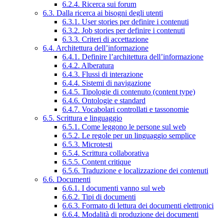
6.2.4. Ricerca sui forum
6.3. Dalla ricerca ai bisogni degli utenti
6.3.1. User stories per definire i contenuti
6.3.2. Job stories per definire i contenuti
6.3.3. Criteri di accettazione
6.4. Architettura dell’informazione
6.4.1. Definire l’architettura dell’informazione
6.4.2. Alberatura
6.4.3. Flussi di interazione
6.4.4. Sistemi di navigazione
6.4.5. Tipologie di contenuto (content type)
6.4.6. Ontologie e standard
6.4.7. Vocabolari controllati e tassonomie
6.5. Scrittura e linguaggio
6.5.1. Come leggono le persone sul web
6.5.2. Le regole per un linguaggio semplice
6.5.3. Microtesti
6.5.4. Scrittura collaborativa
6.5.5. Content critique
6.5.6. Traduzione e localizzazione dei contenuti
6.6. Documenti
6.6.1. I documenti vanno sul web
6.6.2. Tipi di documenti
6.6.3. Formato di lettura dei documenti elettronici
6.6.4. Modalità di produzione dei documenti