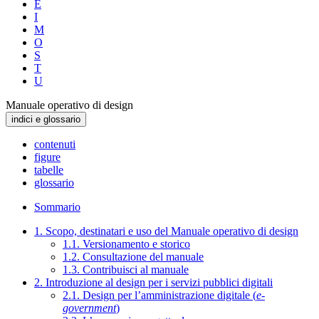
E
I
M
O
S
T
U
Manuale operativo di design
indici e glossario
contenuti
figure
tabelle
glossario
Sommario
1. Scopo, destinatari e uso del Manuale operativo di design
1.1. Versionamento e storico
1.2. Consultazione del manuale
1.3. Contribuisci al manuale
2. Introduzione al design per i servizi pubblici digitali
2.1. Design per l’amministrazione digitale (
e-
government
)