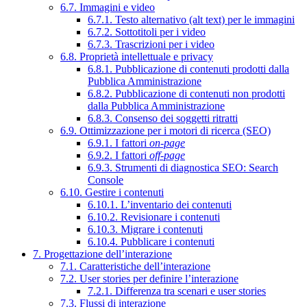
6.7. Immagini e video
6.7.1. Testo alternativo (alt text) per le immagini
6.7.2. Sottotitoli per i video
6.7.3. Trascrizioni per i video
6.8. Proprietà intellettuale e privacy
6.8.1. Pubblicazione di contenuti prodotti dalla
Pubblica Amministrazione
6.8.2. Pubblicazione di contenuti non prodotti
dalla Pubblica Amministrazione
6.8.3. Consenso dei soggetti ritratti
6.9. Ottimizzazione per i motori di ricerca (SEO)
6.9.1. I fattori
on-page
6.9.2. I fattori
off-page
6.9.3. Strumenti di diagnostica SEO: Search
Console
6.10. Gestire i contenuti
6.10.1. L’inventario dei contenuti
6.10.2. Revisionare i contenuti
6.10.3. Migrare i contenuti
6.10.4. Pubblicare i contenuti
7. Progettazione dell’interazione
7.1. Caratteristiche dell’interazione
7.2. User stories per definire l’interazione
7.2.1. Differenza tra scenari e user stories
7.3. Flussi di interazione