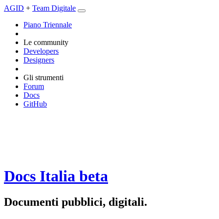
AGID
+
Team Digitale
Piano Triennale
Le community
Developers
Designers
Gli strumenti
Forum
Docs
GitHub
Docs Italia
beta
Documenti pubblici, digitali.