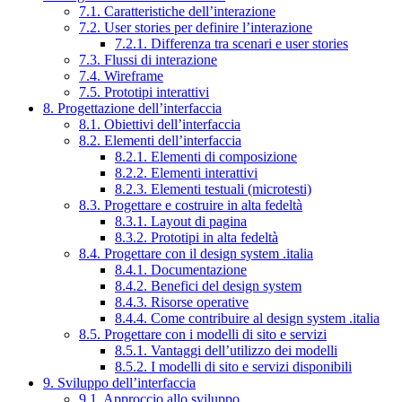
7.1. Caratteristiche dell’interazione
7.2. User stories per definire l’interazione
7.2.1. Differenza tra scenari e user stories
7.3. Flussi di interazione
7.4. Wireframe
7.5. Prototipi interattivi
8. Progettazione dell’interfaccia
8.1. Obiettivi dell’interfaccia
8.2. Elementi dell’interfaccia
8.2.1. Elementi di composizione
8.2.2. Elementi interattivi
8.2.3. Elementi testuali (microtesti)
8.3. Progettare e costruire in alta fedeltà
8.3.1. Layout di pagina
8.3.2. Prototipi in alta fedeltà
8.4. Progettare con il design system .italia
8.4.1. Documentazione
8.4.2. Benefici del design system
8.4.3. Risorse operative
8.4.4. Come contribuire al design system .italia
8.5. Progettare con i modelli di sito e servizi
8.5.1. Vantaggi dell’utilizzo dei modelli
8.5.2. I modelli di sito e servizi disponibili
9. Sviluppo dell’interfaccia
9.1. Approccio allo sviluppo