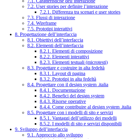
7.1. Caratteristiche dell’interazione
7.2. User stories per definire l’interazione
7.2.1. Differenza tra scenari e user stories
7.3. Flussi di interazione
7.4. Wireframe
7.5. Prototipi interattivi
8. Progettazione dell’interfaccia
8.1. Obiettivi dell’interfaccia
8.2. Elementi dell’interfaccia
8.2.1. Elementi di composizione
8.2.2. Elementi interattivi
8.2.3. Elementi testuali (microtesti)
8.3. Progettare e costruire in alta fedeltà
8.3.1. Layout di pagina
8.3.2. Prototipi in alta fedeltà
8.4. Progettare con il design system .italia
8.4.1. Documentazione
8.4.2. Benefici del design system
8.4.3. Risorse operative
8.4.4. Come contribuire al design system .italia
8.5. Progettare con i modelli di sito e servizi
8.5.1. Vantaggi dell’utilizzo dei modelli
8.5.2. I modelli di sito e servizi disponibili
9. Sviluppo dell’interfaccia
9.1. Approccio allo sviluppo