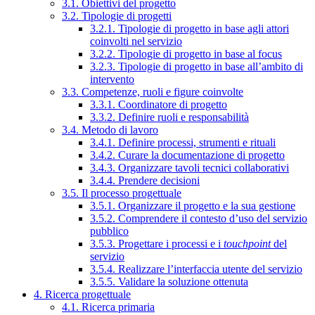
3.1. Obiettivi del progetto
3.2. Tipologie di progetti
3.2.1. Tipologie di progetto in base agli attori
coinvolti nel servizio
3.2.2. Tipologie di progetto in base al focus
3.2.3. Tipologie di progetto in base all’ambito di
intervento
3.3. Competenze, ruoli e figure coinvolte
3.3.1. Coordinatore di progetto
3.3.2. Definire ruoli e responsabilità
3.4. Metodo di lavoro
3.4.1. Definire processi, strumenti e rituali
3.4.2. Curare la documentazione di progetto
3.4.3. Organizzare tavoli tecnici collaborativi
3.4.4. Prendere decisioni
3.5. Il processo progettuale
3.5.1. Organizzare il progetto e la sua gestione
3.5.2. Comprendere il contesto d’uso del servizio
pubblico
3.5.3. Progettare i processi e i
touchpoint
del
servizio
3.5.4. Realizzare l’interfaccia utente del servizio
3.5.5. Validare la soluzione ottenuta
4. Ricerca progettuale
4.1. Ricerca primaria