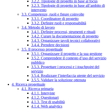
3.2.2. Tipologie di progetto in base al focus
3.2.3. Tipologie di progetto in base all’ambito di
intervento
3.3. Competenze, ruoli e figure coinvolte
3.3.1. Coordinatore di progetto
3.3.2. Definire ruoli e responsabilità
3.4. Metodo di lavoro
3.4.1. Definire processi, strumenti e rituali
3.4.2. Curare la documentazione di progetto
3.4.3. Organizzare tavoli tecnici collaborativi
3.4.4. Prendere decisioni
3.5. Il processo progettuale
3.5.1. Organizzare il progetto e la sua gestione
3.5.2. Comprendere il contesto d’uso del servizio
pubblico
3.5.3. Progettare i processi e i
touchpoint
del
servizio
3.5.4. Realizzare l’interfaccia utente del servizio
3.5.5. Validare la soluzione ottenuta
4. Ricerca progettuale
4.1. Ricerca primaria
4.1.1. Interviste
4.1.2. Questionari
4.1.3. Test di usabilità
4.1.4. Web analytics