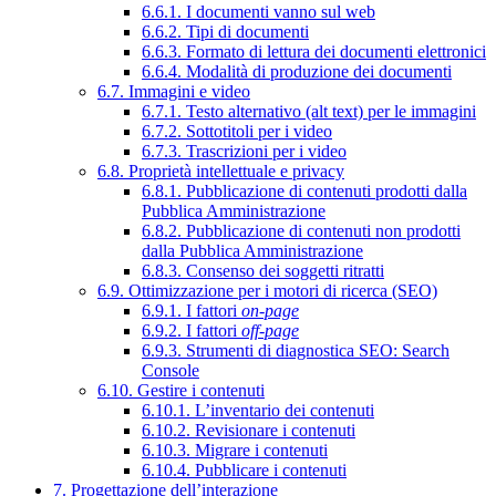
6.6.1. I documenti vanno sul web
6.6.2. Tipi di documenti
6.6.3. Formato di lettura dei documenti elettronici
6.6.4. Modalità di produzione dei documenti
6.7. Immagini e video
6.7.1. Testo alternativo (alt text) per le immagini
6.7.2. Sottotitoli per i video
6.7.3. Trascrizioni per i video
6.8. Proprietà intellettuale e privacy
6.8.1. Pubblicazione di contenuti prodotti dalla
Pubblica Amministrazione
6.8.2. Pubblicazione di contenuti non prodotti
dalla Pubblica Amministrazione
6.8.3. Consenso dei soggetti ritratti
6.9. Ottimizzazione per i motori di ricerca (SEO)
6.9.1. I fattori
on-page
6.9.2. I fattori
off-page
6.9.3. Strumenti di diagnostica SEO: Search
Console
6.10. Gestire i contenuti
6.10.1. L’inventario dei contenuti
6.10.2. Revisionare i contenuti
6.10.3. Migrare i contenuti
6.10.4. Pubblicare i contenuti
7. Progettazione dell’interazione