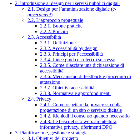
2. Introduzione al design per i servizi pubblici digitali
2.1. Design per l’amministrazione digitale (
e-
government
)
2.2. L’approccio progettuale
2.2.1. Buone pratiche
2.2.2. Principi
2.3. Accessibilità
2.3.1. Definizione
2.3.2. Accessibilità by design
2.3.3. Principi per l’accessibilità
2.3.4. Linee guida e criteri di successo
2.3.5. Come rilasciare una dichiarazione di
accessibilità
2.3.6. Meccanismo di feedback e procedura di
attuazione
2.3.7. Obiettivi accessibilità
2.3.8. Normativa e approfondimenti
2.4. Privacy
2.4.1. Come rispettare la privacy sin dalla
progettazione di un sito o servizio digitale
2.4.2. Richiedi il consenso quando necessario
2.4.3. Le basi del sito web: architettura,
informativa privacy, riferimenti DPO
3. Pianificazione, gestione e strategia
3.1. Obiettivi del progetto