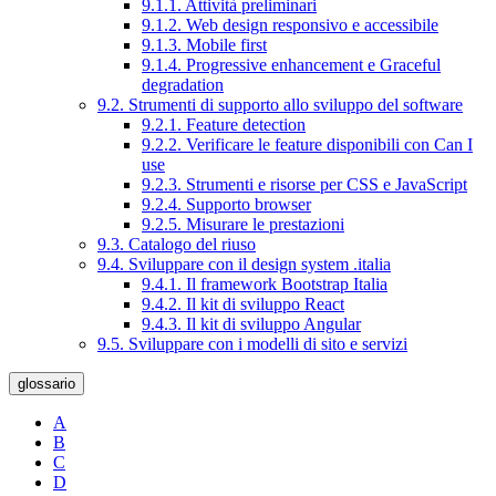
9.1.1. Attività preliminari
9.1.2. Web design responsivo e accessibile
9.1.3. Mobile first
9.1.4. Progressive enhancement e Graceful
degradation
9.2. Strumenti di supporto allo sviluppo del software
9.2.1. Feature detection
9.2.2. Verificare le feature disponibili con Can I
use
9.2.3. Strumenti e risorse per CSS e JavaScript
9.2.4. Supporto browser
9.2.5. Misurare le prestazioni
9.3. Catalogo del riuso
9.4. Sviluppare con il design system .italia
9.4.1. Il framework Bootstrap Italia
9.4.2. Il kit di sviluppo React
9.4.3. Il kit di sviluppo Angular
9.5. Sviluppare con i modelli di sito e servizi
glossario
A
B
C
D