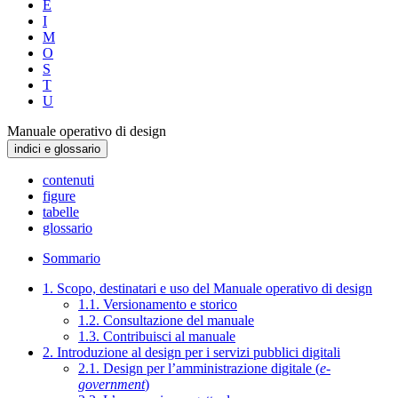
E
I
M
O
S
T
U
Manuale operativo di design
indici e glossario
contenuti
figure
tabelle
glossario
Sommario
1. Scopo, destinatari e uso del Manuale operativo di design
1.1. Versionamento e storico
1.2. Consultazione del manuale
1.3. Contribuisci al manuale
2. Introduzione al design per i servizi pubblici digitali
2.1. Design per l’amministrazione digitale (
e-
government
)