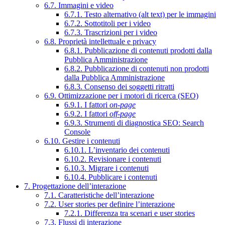
6.7. Immagini e video
6.7.1. Testo alternativo (alt text) per le immagini
6.7.2. Sottotitoli per i video
6.7.3. Trascrizioni per i video
6.8. Proprietà intellettuale e privacy
6.8.1. Pubblicazione di contenuti prodotti dalla
Pubblica Amministrazione
6.8.2. Pubblicazione di contenuti non prodotti
dalla Pubblica Amministrazione
6.8.3. Consenso dei soggetti ritratti
6.9. Ottimizzazione per i motori di ricerca (SEO)
6.9.1. I fattori
on-page
6.9.2. I fattori
off-page
6.9.3. Strumenti di diagnostica SEO: Search
Console
6.10. Gestire i contenuti
6.10.1. L’inventario dei contenuti
6.10.2. Revisionare i contenuti
6.10.3. Migrare i contenuti
6.10.4. Pubblicare i contenuti
7. Progettazione dell’interazione
7.1. Caratteristiche dell’interazione
7.2. User stories per definire l’interazione
7.2.1. Differenza tra scenari e user stories
7.3. Flussi di interazione