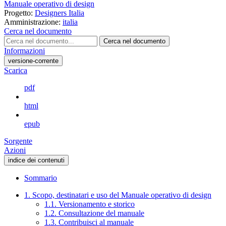
Manuale operativo di design
Progetto:
Designers Italia
Amministrazione:
italia
Cerca nel documento
Cerca nel documento
Informazioni
versione-corrente
Scarica
pdf
html
epub
Sorgente
Azioni
indice dei contenuti
Sommario
1. Scopo, destinatari e uso del Manuale operativo di design
1.1. Versionamento e storico
1.2. Consultazione del manuale
1.3. Contribuisci al manuale