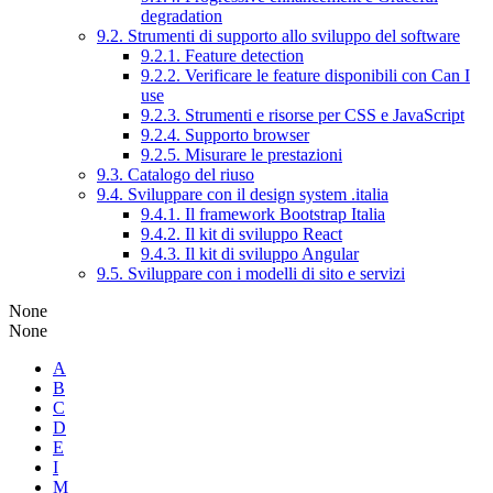
degradation
9.2. Strumenti di supporto allo sviluppo del software
9.2.1. Feature detection
9.2.2. Verificare le feature disponibili con Can I
use
9.2.3. Strumenti e risorse per CSS e JavaScript
9.2.4. Supporto browser
9.2.5. Misurare le prestazioni
9.3. Catalogo del riuso
9.4. Sviluppare con il design system .italia
9.4.1. Il framework Bootstrap Italia
9.4.2. Il kit di sviluppo React
9.4.3. Il kit di sviluppo Angular
9.5. Sviluppare con i modelli di sito e servizi
None
None
A
B
C
D
E
I
M