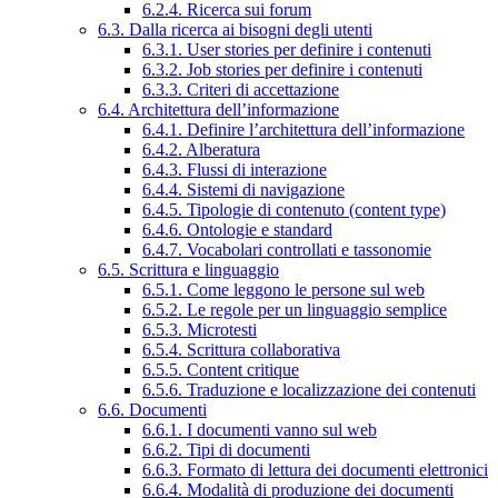
6.2.4. Ricerca sui forum
6.3. Dalla ricerca ai bisogni degli utenti
6.3.1. User stories per definire i contenuti
6.3.2. Job stories per definire i contenuti
6.3.3. Criteri di accettazione
6.4. Architettura dell’informazione
6.4.1. Definire l’architettura dell’informazione
6.4.2. Alberatura
6.4.3. Flussi di interazione
6.4.4. Sistemi di navigazione
6.4.5. Tipologie di contenuto (content type)
6.4.6. Ontologie e standard
6.4.7. Vocabolari controllati e tassonomie
6.5. Scrittura e linguaggio
6.5.1. Come leggono le persone sul web
6.5.2. Le regole per un linguaggio semplice
6.5.3. Microtesti
6.5.4. Scrittura collaborativa
6.5.5. Content critique
6.5.6. Traduzione e localizzazione dei contenuti
6.6. Documenti
6.6.1. I documenti vanno sul web
6.6.2. Tipi di documenti
6.6.3. Formato di lettura dei documenti elettronici
6.6.4. Modalità di produzione dei documenti