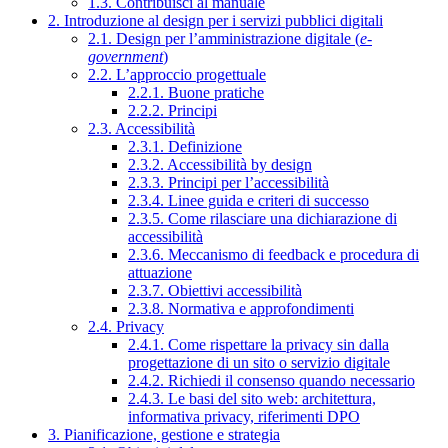
1.3. Contribuisci al manuale
2. Introduzione al design per i servizi pubblici digitali
2.1. Design per l’amministrazione digitale (
e-
government
)
2.2. L’approccio progettuale
2.2.1. Buone pratiche
2.2.2. Principi
2.3. Accessibilità
2.3.1. Definizione
2.3.2. Accessibilità by design
2.3.3. Principi per l’accessibilità
2.3.4. Linee guida e criteri di successo
2.3.5. Come rilasciare una dichiarazione di
accessibilità
2.3.6. Meccanismo di feedback e procedura di
attuazione
2.3.7. Obiettivi accessibilità
2.3.8. Normativa e approfondimenti
2.4. Privacy
2.4.1. Come rispettare la privacy sin dalla
progettazione di un sito o servizio digitale
2.4.2. Richiedi il consenso quando necessario
2.4.3. Le basi del sito web: architettura,
informativa privacy, riferimenti DPO
3. Pianificazione, gestione e strategia