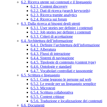
6.2. Ricerca utente sui contenuti e il linguaggio
6.2.1. Content discovery
6.2.2. Dati di ricerca (search keywords)
6.2.3. Ricerca tramite analytics
6.2.4. Ricerca sui forum
6.3. Dalla ricerca ai bisogni degli utenti
6.3.1. User stories per definire i contenuti
6.3.2. Job stories per definire i contenuti
6.3.3. Criteri di accettazione
6.4. Architettura dell’informazione
6.4.1. Definire l’architettura dell’informazione
6.4.2. Alberatura
6.4.3. Flussi di interazione
6.4.4. Sistemi di navigazione
6.4.5. Tipologie di contenuto (content type)
6.4.6. Ontologie e standard
6.4.7. Vocabolari controllati e tassonomie
6.5. Scrittura e linguaggio
6.5.1. Come leggono le persone sul web
6.5.2. Le regole per un linguaggio semplice
6.5.3. Microtesti
6.5.4. Scrittura collaborativa
6.5.5. Content critique
6.5.6. Traduzione e localizzazione dei contenuti
6.6. Documenti