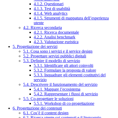
4.1.2. Questionari
4.1.3. Test di usabilità
4.1.4. Web analytics
4.1.5. Strumenti di mappatura dell’esperienza
utente
4.2. Ricerca secondaria
4.2.1. Ricerca documentale
4.2.2. Analisi benchmark
4.2.3. Valutazione euristica
5. Progettazione dei servizi
5.1. Cosa sono i servizi e il service design
5.2. Progettare servizi pubblici digitali
5.3. Definire il modello di servizio
5.3.1. Identificare gli attori coinvolti
5.3.2. Formulare la proposta di valore
5.3.3. Inquadrare gli elementi costitutivi del
servizio
5.4. Descrivere il funzionamento del servizio
5.4.1. Mappare l’ecosistema
5.4.2. Rappresentare i flussi di servizio
5.5. Co-progettare le soluzioni
5.5.1. Workshop di co-progettazione
6. Progettazione dei contenuti
6.1. Cos’è il content design
6.2. Ricerca utente sui contenuti e il linguaggio