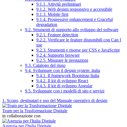
9.1.1. Attività preliminari
9.1.2. Web design responsivo e accessibile
9.1.3. Mobile first
9.1.4. Progressive enhancement e Graceful
degradation
9.2. Strumenti di supporto allo sviluppo del software
9.2.1. Feature detection
9.2.2. Verificare le feature disponibili con Can I
use
9.2.3. Strumenti e risorse per CSS e JavaScript
9.2.4. Supporto browser
9.2.5. Misurare le prestazioni
9.3. Catalogo del riuso
9.4. Sviluppare con il design system .italia
9.4.1. Il framework Bootstrap Italia
9.4.2. Il kit di sviluppo React
9.4.3. Il kit di sviluppo Angular
9.5. Sviluppare con i modelli di sito e servizi
1. Scopo, destinatari e uso del Manuale operativo di design
Team per la Trasformazione Digitale
in collaborazione con
Agenzia per l'Italia Digitale