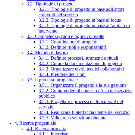
3.2. Tipologie di progetti
3.2.1. Tipologie di progetto in base agli attori
coinvolti nel servizio
3.2.2. Tipologie di progetto in base al focus
3.2.3. Tipologie di progetto in base all’ambito di
intervento
3.3. Competenze, ruoli e figure coinvolte
3.3.1. Coordinatore di progetto
3.3.2. Definire ruoli e responsabilità
3.4. Metodo di lavoro
3.4.1. Definire processi, strumenti e rituali
3.4.2. Curare la documentazione di progetto
3.4.3. Organizzare tavoli tecnici collaborativi
3.4.4. Prendere decisioni
3.5. Il processo progettuale
3.5.1. Organizzare il progetto e la sua gestione
3.5.2. Comprendere il contesto d’uso del servizio
pubblico
3.5.3. Progettare i processi e i
touchpoint
del
servizio
3.5.4. Realizzare l’interfaccia utente del servizio
3.5.5. Validare la soluzione ottenuta
4. Ricerca progettuale
4.1. Ricerca primaria
4.1.1. Interviste