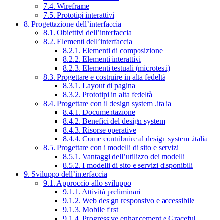
7.4. Wireframe
7.5. Prototipi interattivi
8. Progettazione dell’interfaccia
8.1. Obiettivi dell’interfaccia
8.2. Elementi dell’interfaccia
8.2.1. Elementi di composizione
8.2.2. Elementi interattivi
8.2.3. Elementi testuali (microtesti)
8.3. Progettare e costruire in alta fedeltà
8.3.1. Layout di pagina
8.3.2. Prototipi in alta fedeltà
8.4. Progettare con il design system .italia
8.4.1. Documentazione
8.4.2. Benefici del design system
8.4.3. Risorse operative
8.4.4. Come contribuire al design system .italia
8.5. Progettare con i modelli di sito e servizi
8.5.1. Vantaggi dell’utilizzo dei modelli
8.5.2. I modelli di sito e servizi disponibili
9. Sviluppo dell’interfaccia
9.1. Approccio allo sviluppo
9.1.1. Attività preliminari
9.1.2. Web design responsivo e accessibile
9.1.3. Mobile first
9.1.4. Progressive enhancement e Graceful