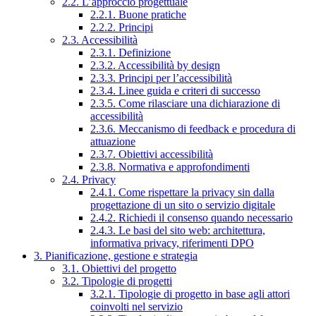
2.2. L’approccio progettuale
2.2.1. Buone pratiche
2.2.2. Principi
2.3. Accessibilità
2.3.1. Definizione
2.3.2. Accessibilità by design
2.3.3. Principi per l’accessibilità
2.3.4. Linee guida e criteri di successo
2.3.5. Come rilasciare una dichiarazione di
accessibilità
2.3.6. Meccanismo di feedback e procedura di
attuazione
2.3.7. Obiettivi accessibilità
2.3.8. Normativa e approfondimenti
2.4. Privacy
2.4.1. Come rispettare la privacy sin dalla
progettazione di un sito o servizio digitale
2.4.2. Richiedi il consenso quando necessario
2.4.3. Le basi del sito web: architettura,
informativa privacy, riferimenti DPO
3. Pianificazione, gestione e strategia
3.1. Obiettivi del progetto
3.2. Tipologie di progetti
3.2.1. Tipologie di progetto in base agli attori
coinvolti nel servizio