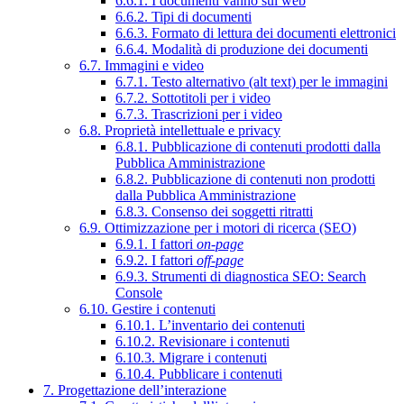
6.6.1. I documenti vanno sul web
6.6.2. Tipi di documenti
6.6.3. Formato di lettura dei documenti elettronici
6.6.4. Modalità di produzione dei documenti
6.7. Immagini e video
6.7.1. Testo alternativo (alt text) per le immagini
6.7.2. Sottotitoli per i video
6.7.3. Trascrizioni per i video
6.8. Proprietà intellettuale e privacy
6.8.1. Pubblicazione di contenuti prodotti dalla
Pubblica Amministrazione
6.8.2. Pubblicazione di contenuti non prodotti
dalla Pubblica Amministrazione
6.8.3. Consenso dei soggetti ritratti
6.9. Ottimizzazione per i motori di ricerca (SEO)
6.9.1. I fattori
on-page
6.9.2. I fattori
off-page
6.9.3. Strumenti di diagnostica SEO: Search
Console
6.10. Gestire i contenuti
6.10.1. L’inventario dei contenuti
6.10.2. Revisionare i contenuti
6.10.3. Migrare i contenuti
6.10.4. Pubblicare i contenuti
7. Progettazione dell’interazione