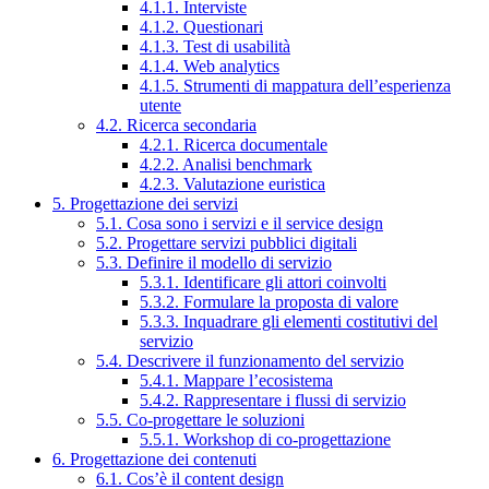
4.1.1. Interviste
4.1.2. Questionari
4.1.3. Test di usabilità
4.1.4. Web analytics
4.1.5. Strumenti di mappatura dell’esperienza
utente
4.2. Ricerca secondaria
4.2.1. Ricerca documentale
4.2.2. Analisi benchmark
4.2.3. Valutazione euristica
5. Progettazione dei servizi
5.1. Cosa sono i servizi e il service design
5.2. Progettare servizi pubblici digitali
5.3. Definire il modello di servizio
5.3.1. Identificare gli attori coinvolti
5.3.2. Formulare la proposta di valore
5.3.3. Inquadrare gli elementi costitutivi del
servizio
5.4. Descrivere il funzionamento del servizio
5.4.1. Mappare l’ecosistema
5.4.2. Rappresentare i flussi di servizio
5.5. Co-progettare le soluzioni
5.5.1. Workshop di co-progettazione
6. Progettazione dei contenuti
6.1. Cos’è il content design