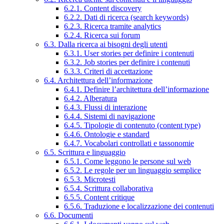
6.2.1. Content discovery
6.2.2. Dati di ricerca (search keywords)
6.2.3. Ricerca tramite analytics
6.2.4. Ricerca sui forum
6.3. Dalla ricerca ai bisogni degli utenti
6.3.1. User stories per definire i contenuti
6.3.2. Job stories per definire i contenuti
6.3.3. Criteri di accettazione
6.4. Architettura dell’informazione
6.4.1. Definire l’architettura dell’informazione
6.4.2. Alberatura
6.4.3. Flussi di interazione
6.4.4. Sistemi di navigazione
6.4.5. Tipologie di contenuto (content type)
6.4.6. Ontologie e standard
6.4.7. Vocabolari controllati e tassonomie
6.5. Scrittura e linguaggio
6.5.1. Come leggono le persone sul web
6.5.2. Le regole per un linguaggio semplice
6.5.3. Microtesti
6.5.4. Scrittura collaborativa
6.5.5. Content critique
6.5.6. Traduzione e localizzazione dei contenuti
6.6. Documenti