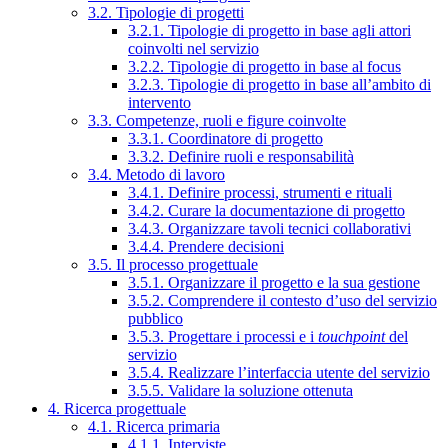
3.2. Tipologie di progetti
3.2.1. Tipologie di progetto in base agli attori
coinvolti nel servizio
3.2.2. Tipologie di progetto in base al focus
3.2.3. Tipologie di progetto in base all’ambito di
intervento
3.3. Competenze, ruoli e figure coinvolte
3.3.1. Coordinatore di progetto
3.3.2. Definire ruoli e responsabilità
3.4. Metodo di lavoro
3.4.1. Definire processi, strumenti e rituali
3.4.2. Curare la documentazione di progetto
3.4.3. Organizzare tavoli tecnici collaborativi
3.4.4. Prendere decisioni
3.5. Il processo progettuale
3.5.1. Organizzare il progetto e la sua gestione
3.5.2. Comprendere il contesto d’uso del servizio
pubblico
3.5.3. Progettare i processi e i
touchpoint
del
servizio
3.5.4. Realizzare l’interfaccia utente del servizio
3.5.5. Validare la soluzione ottenuta
4. Ricerca progettuale
4.1. Ricerca primaria
4.1.1. Interviste