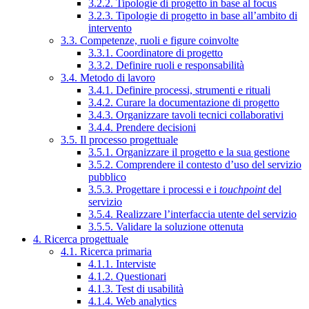
3.2.2. Tipologie di progetto in base al focus
3.2.3. Tipologie di progetto in base all’ambito di
intervento
3.3. Competenze, ruoli e figure coinvolte
3.3.1. Coordinatore di progetto
3.3.2. Definire ruoli e responsabilità
3.4. Metodo di lavoro
3.4.1. Definire processi, strumenti e rituali
3.4.2. Curare la documentazione di progetto
3.4.3. Organizzare tavoli tecnici collaborativi
3.4.4. Prendere decisioni
3.5. Il processo progettuale
3.5.1. Organizzare il progetto e la sua gestione
3.5.2. Comprendere il contesto d’uso del servizio
pubblico
3.5.3. Progettare i processi e i
touchpoint
del
servizio
3.5.4. Realizzare l’interfaccia utente del servizio
3.5.5. Validare la soluzione ottenuta
4. Ricerca progettuale
4.1. Ricerca primaria
4.1.1. Interviste
4.1.2. Questionari
4.1.3. Test di usabilità
4.1.4. Web analytics