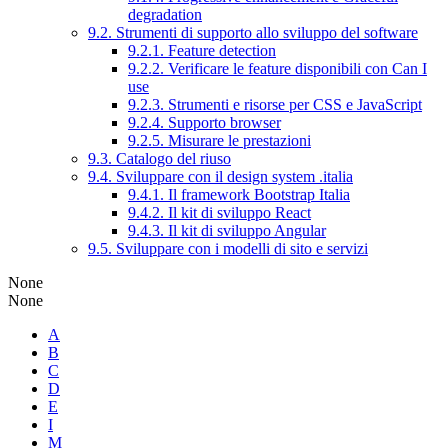
degradation
9.2. Strumenti di supporto allo sviluppo del software
9.2.1. Feature detection
9.2.2. Verificare le feature disponibili con Can I
use
9.2.3. Strumenti e risorse per CSS e JavaScript
9.2.4. Supporto browser
9.2.5. Misurare le prestazioni
9.3. Catalogo del riuso
9.4. Sviluppare con il design system .italia
9.4.1. Il framework Bootstrap Italia
9.4.2. Il kit di sviluppo React
9.4.3. Il kit di sviluppo Angular
9.5. Sviluppare con i modelli di sito e servizi
None
None
A
B
C
D
E
I
M