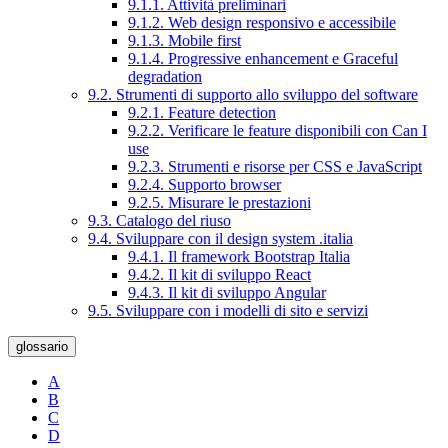
9.1.1. Attività preliminari
9.1.2. Web design responsivo e accessibile
9.1.3. Mobile first
9.1.4. Progressive enhancement e Graceful
degradation
9.2. Strumenti di supporto allo sviluppo del software
9.2.1. Feature detection
9.2.2. Verificare le feature disponibili con Can I
use
9.2.3. Strumenti e risorse per CSS e JavaScript
9.2.4. Supporto browser
9.2.5. Misurare le prestazioni
9.3. Catalogo del riuso
9.4. Sviluppare con il design system .italia
9.4.1. Il framework Bootstrap Italia
9.4.2. Il kit di sviluppo React
9.4.3. Il kit di sviluppo Angular
9.5. Sviluppare con i modelli di sito e servizi
glossario
A
B
C
D