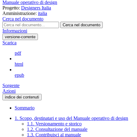
Manuale operativo di design
Progetto:
Designers Italia
Amministrazione:
italia
Cerca nel documento
Cerca nel documento
Informazioni
versione-corrente
Scarica
pdf
html
epub
Sorgente
Azioni
indice dei contenuti
Sommario
1. Scopo, destinatari e uso del Manuale operativo di design
1.1. Versionamento e storico
1.2. Consultazione del manuale
1.3. Contribuisci al manuale