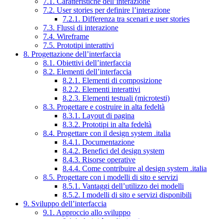
7.1. Caratteristiche dell’interazione
7.2. User stories per definire l’interazione
7.2.1. Differenza tra scenari e user stories
7.3. Flussi di interazione
7.4. Wireframe
7.5. Prototipi interattivi
8. Progettazione dell’interfaccia
8.1. Obiettivi dell’interfaccia
8.2. Elementi dell’interfaccia
8.2.1. Elementi di composizione
8.2.2. Elementi interattivi
8.2.3. Elementi testuali (microtesti)
8.3. Progettare e costruire in alta fedeltà
8.3.1. Layout di pagina
8.3.2. Prototipi in alta fedeltà
8.4. Progettare con il design system .italia
8.4.1. Documentazione
8.4.2. Benefici del design system
8.4.3. Risorse operative
8.4.4. Come contribuire al design system .italia
8.5. Progettare con i modelli di sito e servizi
8.5.1. Vantaggi dell’utilizzo dei modelli
8.5.2. I modelli di sito e servizi disponibili
9. Sviluppo dell’interfaccia
9.1. Approccio allo sviluppo