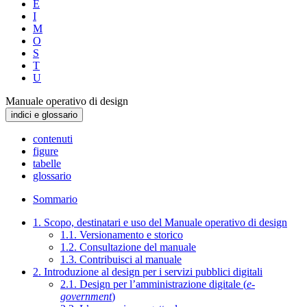
E
I
M
O
S
T
U
Manuale operativo di design
indici e glossario
contenuti
figure
tabelle
glossario
Sommario
1. Scopo, destinatari e uso del Manuale operativo di design
1.1. Versionamento e storico
1.2. Consultazione del manuale
1.3. Contribuisci al manuale
2. Introduzione al design per i servizi pubblici digitali
2.1. Design per l’amministrazione digitale (
e-
government
)