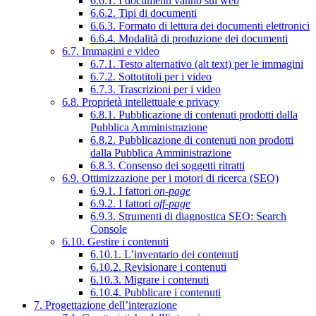
6.6.1. I documenti vanno sul web
6.6.2. Tipi di documenti
6.6.3. Formato di lettura dei documenti elettronici
6.6.4. Modalità di produzione dei documenti
6.7. Immagini e video
6.7.1. Testo alternativo (alt text) per le immagini
6.7.2. Sottotitoli per i video
6.7.3. Trascrizioni per i video
6.8. Proprietà intellettuale e privacy
6.8.1. Pubblicazione di contenuti prodotti dalla
Pubblica Amministrazione
6.8.2. Pubblicazione di contenuti non prodotti
dalla Pubblica Amministrazione
6.8.3. Consenso dei soggetti ritratti
6.9. Ottimizzazione per i motori di ricerca (SEO)
6.9.1. I fattori
on-page
6.9.2. I fattori
off-page
6.9.3. Strumenti di diagnostica SEO: Search
Console
6.10. Gestire i contenuti
6.10.1. L’inventario dei contenuti
6.10.2. Revisionare i contenuti
6.10.3. Migrare i contenuti
6.10.4. Pubblicare i contenuti
7. Progettazione dell’interazione