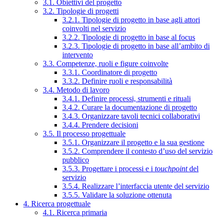
3.1. Obiettivi del progetto
3.2. Tipologie di progetti
3.2.1. Tipologie di progetto in base agli attori
coinvolti nel servizio
3.2.2. Tipologie di progetto in base al focus
3.2.3. Tipologie di progetto in base all’ambito di
intervento
3.3. Competenze, ruoli e figure coinvolte
3.3.1. Coordinatore di progetto
3.3.2. Definire ruoli e responsabilità
3.4. Metodo di lavoro
3.4.1. Definire processi, strumenti e rituali
3.4.2. Curare la documentazione di progetto
3.4.3. Organizzare tavoli tecnici collaborativi
3.4.4. Prendere decisioni
3.5. Il processo progettuale
3.5.1. Organizzare il progetto e la sua gestione
3.5.2. Comprendere il contesto d’uso del servizio
pubblico
3.5.3. Progettare i processi e i
touchpoint
del
servizio
3.5.4. Realizzare l’interfaccia utente del servizio
3.5.5. Validare la soluzione ottenuta
4. Ricerca progettuale
4.1. Ricerca primaria