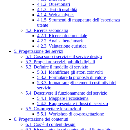
4.1.2. Questionari
4.1.3. Test di usabilità
4.1.4. Web analytics
4.1.5. Strumenti di mappatura dell’esperienza
utente
4.2. Ricerca secondaria
4.2.1. Ricerca documentale
4.2.2. Analisi benchmark
4.2.3. Valutazione euristica
5. Progettazione dei servizi
5.1. Cosa sono i servizi e il service design
5.2. Progettare servizi pubblici digitali
5.3. Definire il modello di servizio
5.3.1. Identificare gli attori coinvolti
5.3.2. Formulare la proposta di valore
5.3.3. Inquadrare gli elementi costitutivi del
servizio
5.4. Descrivere il funzionamento del servizio
5.4.1. Mappare l’ecosistema
5.4.2. Rappresentare i flussi di servizio
5.5. Co-progettare le soluzioni
5.5.1. Workshop di co-progettazione
6. Progettazione dei contenuti
6.1. Cos’è il content design
6.2. Ricerca utente sui contenuti e il linguaggio