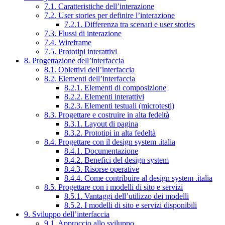
7.1. Caratteristiche dell’interazione
7.2. User stories per definire l’interazione
7.2.1. Differenza tra scenari e user stories
7.3. Flussi di interazione
7.4. Wireframe
7.5. Prototipi interattivi
8. Progettazione dell’interfaccia
8.1. Obiettivi dell’interfaccia
8.2. Elementi dell’interfaccia
8.2.1. Elementi di composizione
8.2.2. Elementi interattivi
8.2.3. Elementi testuali (microtesti)
8.3. Progettare e costruire in alta fedeltà
8.3.1. Layout di pagina
8.3.2. Prototipi in alta fedeltà
8.4. Progettare con il design system .italia
8.4.1. Documentazione
8.4.2. Benefici del design system
8.4.3. Risorse operative
8.4.4. Come contribuire al design system .italia
8.5. Progettare con i modelli di sito e servizi
8.5.1. Vantaggi dell’utilizzo dei modelli
8.5.2. I modelli di sito e servizi disponibili
9. Sviluppo dell’interfaccia
9.1. Approccio allo sviluppo