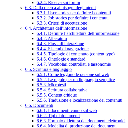
6.2.4. Ricerca sui forum
6.3. Dalla ricerca ai bisogni degli utenti
6.3.1. User stories per definire i contenuti
6.3.2. Job stories per definire i contenuti
6.3.3. Criteri di accettazione
6.4. Architettura dell’informazione
6.4.1. Definire l’architettura dell’informazione
6.4.2. Alberatura
6.4.3. Flussi di interazione
6.4.4. Sistemi di navigazione
6.4.5. Tipologie di contenuto (content type)
6.4.6. Ontologie e standard
6.4.7. Vocabolari controllati e tassonomie
6.5. Scrittura e linguaggio
6.5.1. Come leggono le persone sul web
6.5.2. Le regole per un linguaggio semplice
6.5.3. Microtesti
6.5.4. Scrittura collaborativa
6.5.5. Content critique
6.5.6. Traduzione e localizzazione dei contenuti
6.6. Documenti
6.6.1. I documenti vanno sul web
6.6.2. Tipi di documenti
6.6.3. Formato di lettura dei documenti elettronici
6.6.4. Modalità di produzione dei documenti