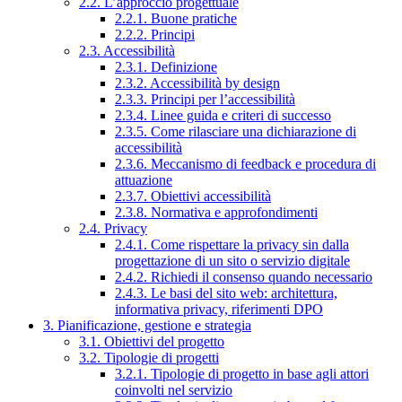
2.2. L’approccio progettuale
2.2.1. Buone pratiche
2.2.2. Principi
2.3. Accessibilità
2.3.1. Definizione
2.3.2. Accessibilità by design
2.3.3. Principi per l’accessibilità
2.3.4. Linee guida e criteri di successo
2.3.5. Come rilasciare una dichiarazione di
accessibilità
2.3.6. Meccanismo di feedback e procedura di
attuazione
2.3.7. Obiettivi accessibilità
2.3.8. Normativa e approfondimenti
2.4. Privacy
2.4.1. Come rispettare la privacy sin dalla
progettazione di un sito o servizio digitale
2.4.2. Richiedi il consenso quando necessario
2.4.3. Le basi del sito web: architettura,
informativa privacy, riferimenti DPO
3. Pianificazione, gestione e strategia
3.1. Obiettivi del progetto
3.2. Tipologie di progetti
3.2.1. Tipologie di progetto in base agli attori
coinvolti nel servizio