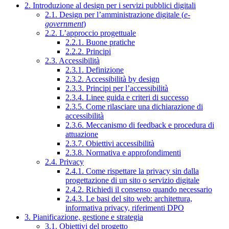
2. Introduzione al design per i servizi pubblici digitali
2.1. Design per l’amministrazione digitale (
e-
government
)
2.2. L’approccio progettuale
2.2.1. Buone pratiche
2.2.2. Principi
2.3. Accessibilità
2.3.1. Definizione
2.3.2. Accessibilità by design
2.3.3. Principi per l’accessibilità
2.3.4. Linee guida e criteri di successo
2.3.5. Come rilasciare una dichiarazione di
accessibilità
2.3.6. Meccanismo di feedback e procedura di
attuazione
2.3.7. Obiettivi accessibilità
2.3.8. Normativa e approfondimenti
2.4. Privacy
2.4.1. Come rispettare la privacy sin dalla
progettazione di un sito o servizio digitale
2.4.2. Richiedi il consenso quando necessario
2.4.3. Le basi del sito web: architettura,
informativa privacy, riferimenti DPO
3. Pianificazione, gestione e strategia
3.1. Obiettivi del progetto