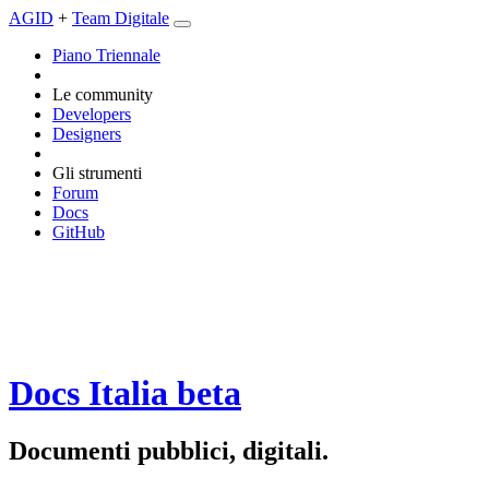
AGID
+
Team Digitale
Piano Triennale
Le community
Developers
Designers
Gli strumenti
Forum
Docs
GitHub
Docs Italia
beta
Documenti pubblici, digitali.