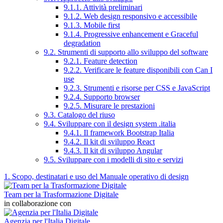
9.1.1. Attività preliminari
9.1.2. Web design responsivo e accessibile
9.1.3. Mobile first
9.1.4. Progressive enhancement e Graceful
degradation
9.2. Strumenti di supporto allo sviluppo del software
9.2.1. Feature detection
9.2.2. Verificare le feature disponibili con Can I
use
9.2.3. Strumenti e risorse per CSS e JavaScript
9.2.4. Supporto browser
9.2.5. Misurare le prestazioni
9.3. Catalogo del riuso
9.4. Sviluppare con il design system .italia
9.4.1. Il framework Bootstrap Italia
9.4.2. Il kit di sviluppo React
9.4.3. Il kit di sviluppo Angular
9.5. Sviluppare con i modelli di sito e servizi
1. Scopo, destinatari e uso del Manuale operativo di design
Team per la Trasformazione Digitale
in collaborazione con
Agenzia per l'Italia Digitale