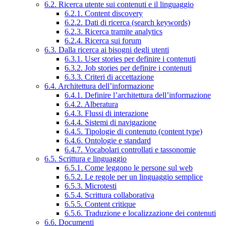
6.2. Ricerca utente sui contenuti e il linguaggio
6.2.1. Content discovery
6.2.2. Dati di ricerca (search keywords)
6.2.3. Ricerca tramite analytics
6.2.4. Ricerca sui forum
6.3. Dalla ricerca ai bisogni degli utenti
6.3.1. User stories per definire i contenuti
6.3.2. Job stories per definire i contenuti
6.3.3. Criteri di accettazione
6.4. Architettura dell’informazione
6.4.1. Definire l’architettura dell’informazione
6.4.2. Alberatura
6.4.3. Flussi di interazione
6.4.4. Sistemi di navigazione
6.4.5. Tipologie di contenuto (content type)
6.4.6. Ontologie e standard
6.4.7. Vocabolari controllati e tassonomie
6.5. Scrittura e linguaggio
6.5.1. Come leggono le persone sul web
6.5.2. Le regole per un linguaggio semplice
6.5.3. Microtesti
6.5.4. Scrittura collaborativa
6.5.5. Content critique
6.5.6. Traduzione e localizzazione dei contenuti
6.6. Documenti