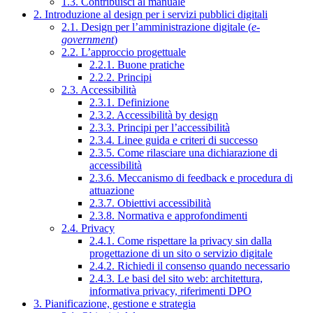
1.3. Contribuisci al manuale
2. Introduzione al design per i servizi pubblici digitali
2.1. Design per l’amministrazione digitale (
e-
government
)
2.2. L’approccio progettuale
2.2.1. Buone pratiche
2.2.2. Principi
2.3. Accessibilità
2.3.1. Definizione
2.3.2. Accessibilità by design
2.3.3. Principi per l’accessibilità
2.3.4. Linee guida e criteri di successo
2.3.5. Come rilasciare una dichiarazione di
accessibilità
2.3.6. Meccanismo di feedback e procedura di
attuazione
2.3.7. Obiettivi accessibilità
2.3.8. Normativa e approfondimenti
2.4. Privacy
2.4.1. Come rispettare la privacy sin dalla
progettazione di un sito o servizio digitale
2.4.2. Richiedi il consenso quando necessario
2.4.3. Le basi del sito web: architettura,
informativa privacy, riferimenti DPO
3. Pianificazione, gestione e strategia