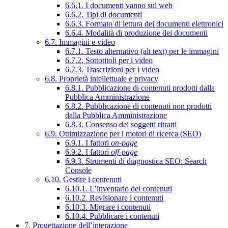
6.6.1. I documenti vanno sul web
6.6.2. Tipi di documenti
6.6.3. Formato di lettura dei documenti elettronici
6.6.4. Modalità di produzione dei documenti
6.7. Immagini e video
6.7.1. Testo alternativo (alt text) per le immagini
6.7.2. Sottotitoli per i video
6.7.3. Trascrizioni per i video
6.8. Proprietà intellettuale e privacy
6.8.1. Pubblicazione di contenuti prodotti dalla
Pubblica Amministrazione
6.8.2. Pubblicazione di contenuti non prodotti
dalla Pubblica Amministrazione
6.8.3. Consenso dei soggetti ritratti
6.9. Ottimizzazione per i motori di ricerca (SEO)
6.9.1. I fattori
on-page
6.9.2. I fattori
off-page
6.9.3. Strumenti di diagnostica SEO: Search
Console
6.10. Gestire i contenuti
6.10.1. L’inventario dei contenuti
6.10.2. Revisionare i contenuti
6.10.3. Migrare i contenuti
6.10.4. Pubblicare i contenuti
7. Progettazione dell’interazione