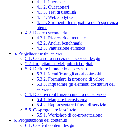
4.1.1. Interviste
4.1.2. Questionari
4.1.3. Test di usabilità
4.1.4. Web analytics
4.1.5. Strumenti di mappatura dell’esperienza
utente
4.2. Ricerca secondaria
4.2.1. Ricerca documentale
4.2.2. Analisi benchmark
4.2.3. Valutazione euristica
5. Progettazione dei servizi
5.1. Cosa sono i servizi e il service design
5.2. Progettare servizi pubblici digitali
5.3. Definire il modello di servizio
5.3.1. Identificare gli attori coinvolti
5.3.2. Formulare la proposta di valore
5.3.3. Inquadrare gli elementi costitutivi del
servizio
5.4. Descrivere il funzionamento del servizio
5.4.1. Mappare l’ecosistema
5.4.2. Rappresentare i flussi di servizio
5.5. Co-progettare le soluzioni
5.5.1. Workshop di co-progettazione
6. Progettazione dei contenuti
6.1. Cos’è il content design