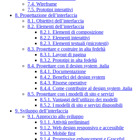
7.4. Wireframe
7.5. Prototipi interattivi
8. Progettazione dell’interfaccia
8.1. Obiettivi dell’interfaccia
8.2. Elementi dell’interfaccia
8.2.1. Elementi di composizione
8.2.2. Elementi interattivi
8.2.3. Elementi testuali (microtesti)
8.3. Progettare e costruire in alta fedeltà
8.3.1. Layout di pagina
8.3.2. Prototipi in alta fedeltà
8.4. Progettare con il design system .italia
8.4.1. Documentazione
8.4.2. Benefici del design system
8.4.3. Risorse operative
8.4.4. Come contribuire al design system .italia
8.5. Progettare con i modelli di sito e servizi
8.5.1. Vantaggi dell’utilizzo dei modelli
8.5.2. I modelli di sito e servizi disponibili
9. Sviluppo dell’interfaccia
9.1. Approccio allo sviluppo
9.1.1. Attività preliminari
9.1.2. Web design responsivo e accessibile
9.1.3. Mobile first
9.1.4. Progressive enhancement e Graceful