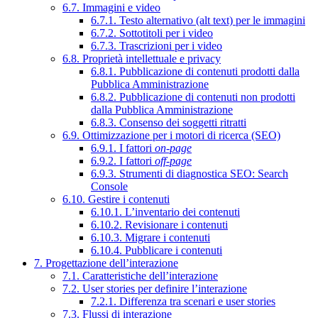
6.7. Immagini e video
6.7.1. Testo alternativo (alt text) per le immagini
6.7.2. Sottotitoli per i video
6.7.3. Trascrizioni per i video
6.8. Proprietà intellettuale e privacy
6.8.1. Pubblicazione di contenuti prodotti dalla
Pubblica Amministrazione
6.8.2. Pubblicazione di contenuti non prodotti
dalla Pubblica Amministrazione
6.8.3. Consenso dei soggetti ritratti
6.9. Ottimizzazione per i motori di ricerca (SEO)
6.9.1. I fattori
on-page
6.9.2. I fattori
off-page
6.9.3. Strumenti di diagnostica SEO: Search
Console
6.10. Gestire i contenuti
6.10.1. L’inventario dei contenuti
6.10.2. Revisionare i contenuti
6.10.3. Migrare i contenuti
6.10.4. Pubblicare i contenuti
7. Progettazione dell’interazione
7.1. Caratteristiche dell’interazione
7.2. User stories per definire l’interazione
7.2.1. Differenza tra scenari e user stories
7.3. Flussi di interazione