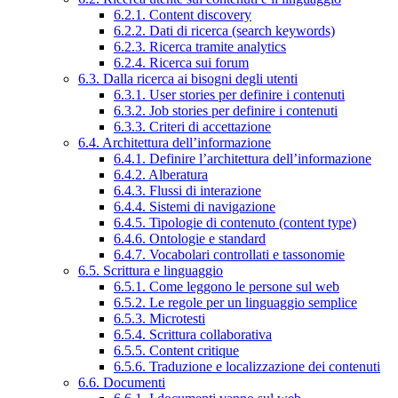
6.2.1. Content discovery
6.2.2. Dati di ricerca (search keywords)
6.2.3. Ricerca tramite analytics
6.2.4. Ricerca sui forum
6.3. Dalla ricerca ai bisogni degli utenti
6.3.1. User stories per definire i contenuti
6.3.2. Job stories per definire i contenuti
6.3.3. Criteri di accettazione
6.4. Architettura dell’informazione
6.4.1. Definire l’architettura dell’informazione
6.4.2. Alberatura
6.4.3. Flussi di interazione
6.4.4. Sistemi di navigazione
6.4.5. Tipologie di contenuto (content type)
6.4.6. Ontologie e standard
6.4.7. Vocabolari controllati e tassonomie
6.5. Scrittura e linguaggio
6.5.1. Come leggono le persone sul web
6.5.2. Le regole per un linguaggio semplice
6.5.3. Microtesti
6.5.4. Scrittura collaborativa
6.5.5. Content critique
6.5.6. Traduzione e localizzazione dei contenuti
6.6. Documenti