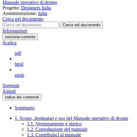
Manuale operativo di design
Progetto:
Designers Italia
Amministrazione:
italia
Cerca nel documento
Cerca nel documento
Informazioni
versione-corrente
Scarica
pdf
html
epub
Sorgente
Azioni
indice dei contenuti
Sommario
1. Scopo, destinatari e uso del Manuale operativo di design
1.1. Versionamento e storico
1.2. Consultazione del manuale
1.3. Contribuisci al manuale