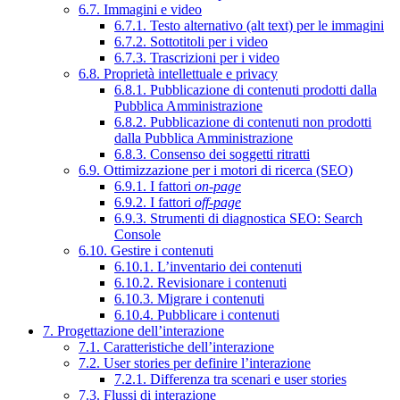
6.7. Immagini e video
6.7.1. Testo alternativo (alt text) per le immagini
6.7.2. Sottotitoli per i video
6.7.3. Trascrizioni per i video
6.8. Proprietà intellettuale e privacy
6.8.1. Pubblicazione di contenuti prodotti dalla
Pubblica Amministrazione
6.8.2. Pubblicazione di contenuti non prodotti
dalla Pubblica Amministrazione
6.8.3. Consenso dei soggetti ritratti
6.9. Ottimizzazione per i motori di ricerca (SEO)
6.9.1. I fattori
on-page
6.9.2. I fattori
off-page
6.9.3. Strumenti di diagnostica SEO: Search
Console
6.10. Gestire i contenuti
6.10.1. L’inventario dei contenuti
6.10.2. Revisionare i contenuti
6.10.3. Migrare i contenuti
6.10.4. Pubblicare i contenuti
7. Progettazione dell’interazione
7.1. Caratteristiche dell’interazione
7.2. User stories per definire l’interazione
7.2.1. Differenza tra scenari e user stories
7.3. Flussi di interazione