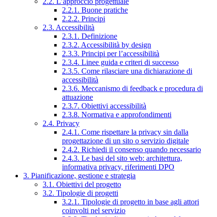
2.2. L’approccio progettuale
2.2.1. Buone pratiche
2.2.2. Principi
2.3. Accessibilità
2.3.1. Definizione
2.3.2. Accessibilità by design
2.3.3. Principi per l’accessibilità
2.3.4. Linee guida e criteri di successo
2.3.5. Come rilasciare una dichiarazione di
accessibilità
2.3.6. Meccanismo di feedback e procedura di
attuazione
2.3.7. Obiettivi accessibilità
2.3.8. Normativa e approfondimenti
2.4. Privacy
2.4.1. Come rispettare la privacy sin dalla
progettazione di un sito o servizio digitale
2.4.2. Richiedi il consenso quando necessario
2.4.3. Le basi del sito web: architettura,
informativa privacy, riferimenti DPO
3. Pianificazione, gestione e strategia
3.1. Obiettivi del progetto
3.2. Tipologie di progetti
3.2.1. Tipologie di progetto in base agli attori
coinvolti nel servizio