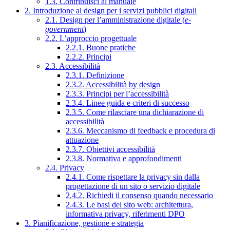
1.3. Contribuisci al manuale
2. Introduzione al design per i servizi pubblici digitali
2.1. Design per l’amministrazione digitale (
e-
government
)
2.2. L’approccio progettuale
2.2.1. Buone pratiche
2.2.2. Principi
2.3. Accessibilità
2.3.1. Definizione
2.3.2. Accessibilità by design
2.3.3. Principi per l’accessibilità
2.3.4. Linee guida e criteri di successo
2.3.5. Come rilasciare una dichiarazione di
accessibilità
2.3.6. Meccanismo di feedback e procedura di
attuazione
2.3.7. Obiettivi accessibilità
2.3.8. Normativa e approfondimenti
2.4. Privacy
2.4.1. Come rispettare la privacy sin dalla
progettazione di un sito o servizio digitale
2.4.2. Richiedi il consenso quando necessario
2.4.3. Le basi del sito web: architettura,
informativa privacy, riferimenti DPO
3. Pianificazione, gestione e strategia