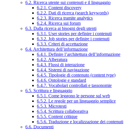
6.2. Ricerca utente sui contenuti e il linguaggio
6.2.1. Content discovery
6.2.2. Dati di ricerca (search keywords)
6.2.3. Ricerca tramite analytics
6.2.4. Ricerca sui forum
6.3. Dalla ricerca ai bisogni degli utenti
6.3.1. User stories per definire i contenuti
6.3.2. Job stories per definire i contenuti
6.3.3. Criteri di accettazione
6.4. Architettura dell’informazione
6.4.1. Definire l’architettura dell’informazione
6.4.2. Alberatura
6.4.3. Flussi di interazione
6.4.4. Sistemi di navigazione
6.4.5. Tipologie di contenuto (content type)
6.4.6. Ontologie e standard
6.4.7. Vocabolari controllati e tassonomie
6.5. Scrittura e linguaggio
6.5.1. Come leggono le persone sul web
6.5.2. Le regole per un linguaggio semplice
6.5.3. Microtesti
6.5.4. Scrittura collaborativa
6.5.5. Content critique
6.5.6. Traduzione e localizzazione dei contenuti
6.6. Documenti