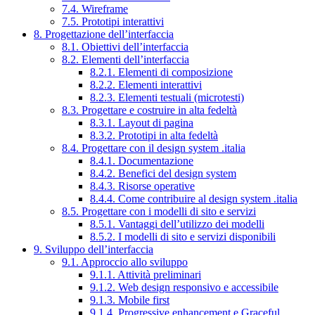
7.4. Wireframe
7.5. Prototipi interattivi
8. Progettazione dell’interfaccia
8.1. Obiettivi dell’interfaccia
8.2. Elementi dell’interfaccia
8.2.1. Elementi di composizione
8.2.2. Elementi interattivi
8.2.3. Elementi testuali (microtesti)
8.3. Progettare e costruire in alta fedeltà
8.3.1. Layout di pagina
8.3.2. Prototipi in alta fedeltà
8.4. Progettare con il design system .italia
8.4.1. Documentazione
8.4.2. Benefici del design system
8.4.3. Risorse operative
8.4.4. Come contribuire al design system .italia
8.5. Progettare con i modelli di sito e servizi
8.5.1. Vantaggi dell’utilizzo dei modelli
8.5.2. I modelli di sito e servizi disponibili
9. Sviluppo dell’interfaccia
9.1. Approccio allo sviluppo
9.1.1. Attività preliminari
9.1.2. Web design responsivo e accessibile
9.1.3. Mobile first
9.1.4. Progressive enhancement e Graceful