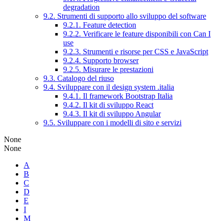
degradation
9.2. Strumenti di supporto allo sviluppo del software
9.2.1. Feature detection
9.2.2. Verificare le feature disponibili con Can I
use
9.2.3. Strumenti e risorse per CSS e JavaScript
9.2.4. Supporto browser
9.2.5. Misurare le prestazioni
9.3. Catalogo del riuso
9.4. Sviluppare con il design system .italia
9.4.1. Il framework Bootstrap Italia
9.4.2. Il kit di sviluppo React
9.4.3. Il kit di sviluppo Angular
9.5. Sviluppare con i modelli di sito e servizi
None
None
A
B
C
D
E
I
M