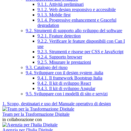
9.1.1. Attività preliminari
9.1.2. Web design responsivo e accessibile
9.1.3. Mobile first
9.1.4. Progressive enhancement e Graceful
degradation
9.2. Strumenti di supporto allo sviluppo del software
9.2.1. Feature detection
9.2.2. Verificare le feature disponibili con Can I
use
9.2.3. Strumenti e risorse per CSS e JavaScript
9.2.4. Supporto browser
9.2.5. Misurare le prestazioni
9.3. Catalogo del riuso
9.4. Sviluppare con il design system .italia
9.4.1. Il framework Bootstrap Italia
9.4.2. Il kit di sviluppo React
9.4.3. Il kit di sviluppo Angular
9.5. Sviluppare con i modelli di sito e servizi
1. Scopo, destinatari e uso del Manuale operativo di design
Team per la Trasformazione Digitale
in collaborazione con
Agenzia per l'Italia Digitale