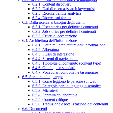
6.2.1. Content discovery
6.2.2. Dati di ricerca (search keywords)
6.2.3. Ricerca tramite analytics
6.2.4. Ricerca sui forum
6.3. Dalla ricerca ai bisogni degli utenti
6.3.1. User stories per definire i contenuti
6.3.2. Job stories per definire i contenuti
6.3.3. Criteri di accettazione
6.4. Architettura dell’informazione
6.4.1. Definire l’architettura dell’informazione
6.4.2. Alberatura
6.4.3. Flussi di interazione
6.4.4. Sistemi di navigazione
6.4.5. Tipologie di contenuto (content type)
6.4.6. Ontologie e standard
6.4.7. Vocabolari controllati e tassonomie
6.5. Scrittura e linguaggio
6.5.1. Come leggono le persone sul web
6.5.2. Le regole per un linguaggio semplice
6.5.3. Microtesti
6.5.4. Scrittura collaborativa
6.5.5. Content critique
6.5.6. Traduzione e localizzazione dei contenuti
6.6. Documenti