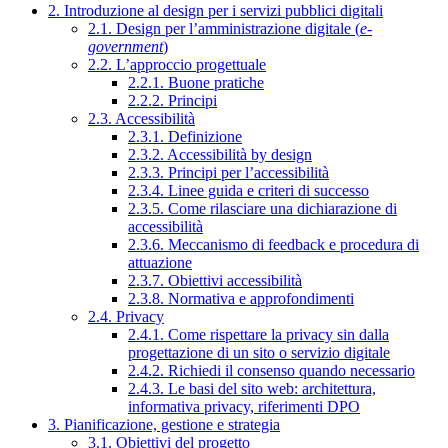
2. Introduzione al design per i servizi pubblici digitali
2.1. Design per l’amministrazione digitale (
e-
government
)
2.2. L’approccio progettuale
2.2.1. Buone pratiche
2.2.2. Principi
2.3. Accessibilità
2.3.1. Definizione
2.3.2. Accessibilità by design
2.3.3. Principi per l’accessibilità
2.3.4. Linee guida e criteri di successo
2.3.5. Come rilasciare una dichiarazione di
accessibilità
2.3.6. Meccanismo di feedback e procedura di
attuazione
2.3.7. Obiettivi accessibilità
2.3.8. Normativa e approfondimenti
2.4. Privacy
2.4.1. Come rispettare la privacy sin dalla
progettazione di un sito o servizio digitale
2.4.2. Richiedi il consenso quando necessario
2.4.3. Le basi del sito web: architettura,
informativa privacy, riferimenti DPO
3. Pianificazione, gestione e strategia
3.1. Obiettivi del progetto