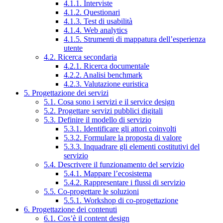
4.1.1. Interviste
4.1.2. Questionari
4.1.3. Test di usabilità
4.1.4. Web analytics
4.1.5. Strumenti di mappatura dell’esperienza
utente
4.2. Ricerca secondaria
4.2.1. Ricerca documentale
4.2.2. Analisi benchmark
4.2.3. Valutazione euristica
5. Progettazione dei servizi
5.1. Cosa sono i servizi e il service design
5.2. Progettare servizi pubblici digitali
5.3. Definire il modello di servizio
5.3.1. Identificare gli attori coinvolti
5.3.2. Formulare la proposta di valore
5.3.3. Inquadrare gli elementi costitutivi del
servizio
5.4. Descrivere il funzionamento del servizio
5.4.1. Mappare l’ecosistema
5.4.2. Rappresentare i flussi di servizio
5.5. Co-progettare le soluzioni
5.5.1. Workshop di co-progettazione
6. Progettazione dei contenuti
6.1. Cos’è il content design