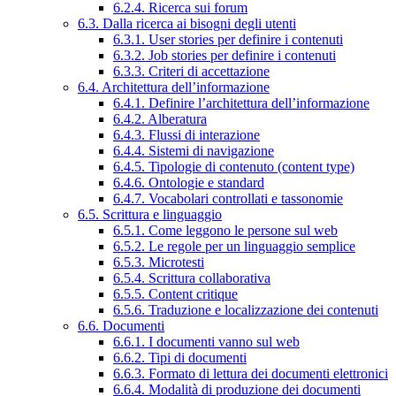
6.2.4. Ricerca sui forum
6.3. Dalla ricerca ai bisogni degli utenti
6.3.1. User stories per definire i contenuti
6.3.2. Job stories per definire i contenuti
6.3.3. Criteri di accettazione
6.4. Architettura dell’informazione
6.4.1. Definire l’architettura dell’informazione
6.4.2. Alberatura
6.4.3. Flussi di interazione
6.4.4. Sistemi di navigazione
6.4.5. Tipologie di contenuto (content type)
6.4.6. Ontologie e standard
6.4.7. Vocabolari controllati e tassonomie
6.5. Scrittura e linguaggio
6.5.1. Come leggono le persone sul web
6.5.2. Le regole per un linguaggio semplice
6.5.3. Microtesti
6.5.4. Scrittura collaborativa
6.5.5. Content critique
6.5.6. Traduzione e localizzazione dei contenuti
6.6. Documenti
6.6.1. I documenti vanno sul web
6.6.2. Tipi di documenti
6.6.3. Formato di lettura dei documenti elettronici
6.6.4. Modalità di produzione dei documenti