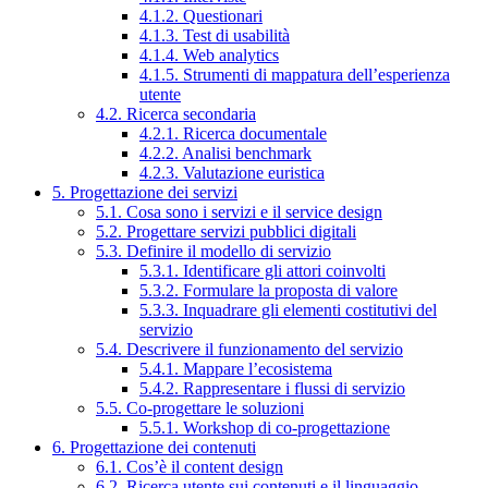
4.1.2. Questionari
4.1.3. Test di usabilità
4.1.4. Web analytics
4.1.5. Strumenti di mappatura dell’esperienza
utente
4.2. Ricerca secondaria
4.2.1. Ricerca documentale
4.2.2. Analisi benchmark
4.2.3. Valutazione euristica
5. Progettazione dei servizi
5.1. Cosa sono i servizi e il service design
5.2. Progettare servizi pubblici digitali
5.3. Definire il modello di servizio
5.3.1. Identificare gli attori coinvolti
5.3.2. Formulare la proposta di valore
5.3.3. Inquadrare gli elementi costitutivi del
servizio
5.4. Descrivere il funzionamento del servizio
5.4.1. Mappare l’ecosistema
5.4.2. Rappresentare i flussi di servizio
5.5. Co-progettare le soluzioni
5.5.1. Workshop di co-progettazione
6. Progettazione dei contenuti
6.1. Cos’è il content design
6.2. Ricerca utente sui contenuti e il linguaggio