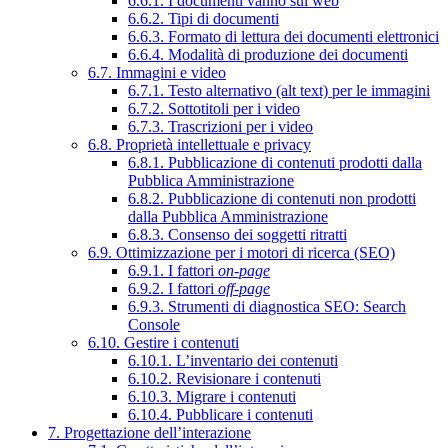
6.6.1. I documenti vanno sul web
6.6.2. Tipi di documenti
6.6.3. Formato di lettura dei documenti elettronici
6.6.4. Modalità di produzione dei documenti
6.7. Immagini e video
6.7.1. Testo alternativo (alt text) per le immagini
6.7.2. Sottotitoli per i video
6.7.3. Trascrizioni per i video
6.8. Proprietà intellettuale e privacy
6.8.1. Pubblicazione di contenuti prodotti dalla
Pubblica Amministrazione
6.8.2. Pubblicazione di contenuti non prodotti
dalla Pubblica Amministrazione
6.8.3. Consenso dei soggetti ritratti
6.9. Ottimizzazione per i motori di ricerca (SEO)
6.9.1. I fattori
on-page
6.9.2. I fattori
off-page
6.9.3. Strumenti di diagnostica SEO: Search
Console
6.10. Gestire i contenuti
6.10.1. L’inventario dei contenuti
6.10.2. Revisionare i contenuti
6.10.3. Migrare i contenuti
6.10.4. Pubblicare i contenuti
7. Progettazione dell’interazione