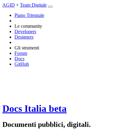
AGID
+
Team Digitale
Piano Triennale
Le community
Developers
Designers
Gli strumenti
Forum
Docs
GitHub
Docs Italia
beta
Documenti pubblici, digitali.