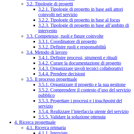
3.2. Tipologie di progetti
3.2.1. Tipologie di progetto in base agli attori
coinvolti nel servizio
3.2.2. Tipologie di progetto in base al focus
3.2.3. Tipologie di progetto in base all’ambito di
intervento
3.3. Competenze, ruoli e figure coinvolte
3.3.1. Coordinatore di progetto
3.3.2. Definire ruoli e responsabilità
3.4. Metodo di lavoro
3.4.1. Definire processi, strumenti e rituali
3.4.2. Curare la documentazione di progetto
3.4.3. Organizzare tavoli tecnici collaborativi
3.4.4. Prendere decisioni
3.5. Il processo progettuale
3.5.1. Organizzare il progetto e la sua gestione
3.5.2. Comprendere il contesto d’uso del servizio
pubblico
3.5.3. Progettare i processi e i
touchpoint
del
servizio
3.5.4. Realizzare l’interfaccia utente del servizio
3.5.5. Validare la soluzione ottenuta
4. Ricerca progettuale
4.1. Ricerca primaria
4.1.1. Interviste