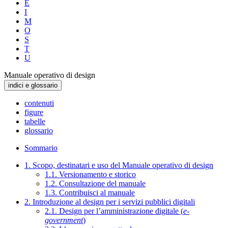
E
I
M
O
S
T
U
Manuale operativo di design
indici e glossario
contenuti
figure
tabelle
glossario
Sommario
1. Scopo, destinatari e uso del Manuale operativo di design
1.1. Versionamento e storico
1.2. Consultazione del manuale
1.3. Contribuisci al manuale
2. Introduzione al design per i servizi pubblici digitali
2.1. Design per l’amministrazione digitale (
e-
government
)