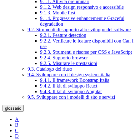
9.1.1. Attività preliminari
9.1.2. Web design responsivo e accessibile
9.1.3. Mobile first
9.1.4. Progressive enhancement e Graceful
degradation
9.2. Strumenti di supporto allo sviluppo del software
9.2.1. Feature detection
9.2.2. Verificare le feature disponibili con Can I
use
9.2.3. Strumenti e risorse per CSS e JavaScript
9.2.4. Supporto browser
9.2.5. Misurare le prestazioni
9.3. Catalogo del riuso
9.4. Sviluppare con il design system .italia
9.4.1. Il framework Bootstrap Italia
9.4.2. Il kit di sviluppo React
9.4.3. Il kit di sviluppo Angular
9.5. Sviluppare con i modelli di sito e servizi
glossario
A
B
C
D