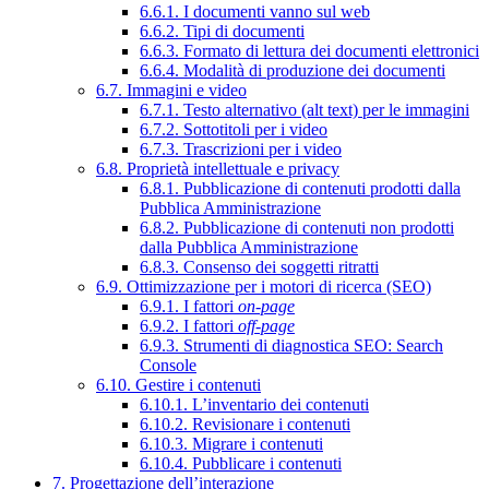
6.6.1. I documenti vanno sul web
6.6.2. Tipi di documenti
6.6.3. Formato di lettura dei documenti elettronici
6.6.4. Modalità di produzione dei documenti
6.7. Immagini e video
6.7.1. Testo alternativo (alt text) per le immagini
6.7.2. Sottotitoli per i video
6.7.3. Trascrizioni per i video
6.8. Proprietà intellettuale e privacy
6.8.1. Pubblicazione di contenuti prodotti dalla
Pubblica Amministrazione
6.8.2. Pubblicazione di contenuti non prodotti
dalla Pubblica Amministrazione
6.8.3. Consenso dei soggetti ritratti
6.9. Ottimizzazione per i motori di ricerca (SEO)
6.9.1. I fattori
on-page
6.9.2. I fattori
off-page
6.9.3. Strumenti di diagnostica SEO: Search
Console
6.10. Gestire i contenuti
6.10.1. L’inventario dei contenuti
6.10.2. Revisionare i contenuti
6.10.3. Migrare i contenuti
6.10.4. Pubblicare i contenuti
7. Progettazione dell’interazione