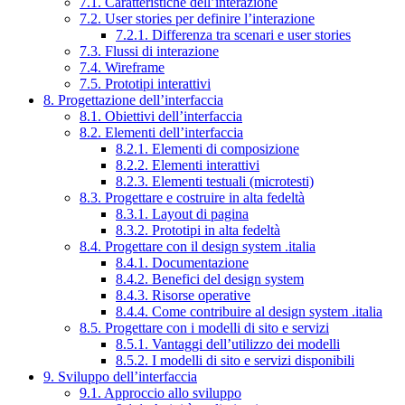
7.1. Caratteristiche dell’interazione
7.2. User stories per definire l’interazione
7.2.1. Differenza tra scenari e user stories
7.3. Flussi di interazione
7.4. Wireframe
7.5. Prototipi interattivi
8. Progettazione dell’interfaccia
8.1. Obiettivi dell’interfaccia
8.2. Elementi dell’interfaccia
8.2.1. Elementi di composizione
8.2.2. Elementi interattivi
8.2.3. Elementi testuali (microtesti)
8.3. Progettare e costruire in alta fedeltà
8.3.1. Layout di pagina
8.3.2. Prototipi in alta fedeltà
8.4. Progettare con il design system .italia
8.4.1. Documentazione
8.4.2. Benefici del design system
8.4.3. Risorse operative
8.4.4. Come contribuire al design system .italia
8.5. Progettare con i modelli di sito e servizi
8.5.1. Vantaggi dell’utilizzo dei modelli
8.5.2. I modelli di sito e servizi disponibili
9. Sviluppo dell’interfaccia
9.1. Approccio allo sviluppo