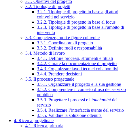
3.1. Obiettivi del progetto
3.2. Tipologie di progetti
3.2.1. Tipologie di progetto in base agli attori
coinvolti nel servizio
3.2.2. Tipologie di progetto in base al focus
3.2.3. Tipologie di progetto in base all’ambito di
intervento
3.3. Competenze, ruoli e figure coinvolte
3.3.1. Coordinatore di progetto
3.3.2. Definire ruoli e responsabilità
3.4. Metodo di lavoro
3.4.1. Definire processi, strumenti e rituali
3.4.2. Curare la documentazione di progetto
3.4.3. Organizzare tavoli tecnici collaborativi
3.4.4. Prendere decisioni
3.5. Il processo progettuale
3.5.1. Organizzare il progetto e la sua gestione
3.5.2. Comprendere il contesto d’uso del servizio
pubblico
3.5.3. Progettare i processi e i
touchpoint
del
servizio
3.5.4. Realizzare l’interfaccia utente del servizio
3.5.5. Validare la soluzione ottenuta
4. Ricerca progettuale
4.1. Ricerca primaria