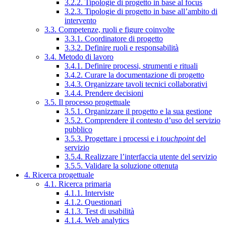
3.2.2. Tipologie di progetto in base al focus
3.2.3. Tipologie di progetto in base all’ambito di
intervento
3.3. Competenze, ruoli e figure coinvolte
3.3.1. Coordinatore di progetto
3.3.2. Definire ruoli e responsabilità
3.4. Metodo di lavoro
3.4.1. Definire processi, strumenti e rituali
3.4.2. Curare la documentazione di progetto
3.4.3. Organizzare tavoli tecnici collaborativi
3.4.4. Prendere decisioni
3.5. Il processo progettuale
3.5.1. Organizzare il progetto e la sua gestione
3.5.2. Comprendere il contesto d’uso del servizio
pubblico
3.5.3. Progettare i processi e i
touchpoint
del
servizio
3.5.4. Realizzare l’interfaccia utente del servizio
3.5.5. Validare la soluzione ottenuta
4. Ricerca progettuale
4.1. Ricerca primaria
4.1.1. Interviste
4.1.2. Questionari
4.1.3. Test di usabilità
4.1.4. Web analytics