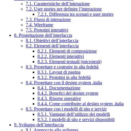
7.1. Caratteristiche dell’interazione
7.2. User stories per definire l’interazione
7.2.1. Differenza tra scenari e user stories
7.3. Flussi di interazione
7.4. Wireframe
7.5. Prototipi interattivi
8. Progettazione dell’interfaccia
8.1. Obiettivi dell’interfaccia
8.2. Elementi dell’interfaccia
8.2.1. Elementi di composizione
8.2.2. Elementi interattivi
8.2.3. Elementi testuali (microtesti)
8.3. Progettare e costruire in alta fedeltà
8.3.1. Layout di pagina
8.3.2. Prototipi in alta fedeltà
8.4. Progettare con il design system .italia
8.4.1. Documentazione
8.4.2. Benefici del design system
8.4.3. Risorse operative
8.4.4. Come contribuire al design system .italia
8.5. Progettare con i modelli di sito e servizi
8.5.1. Vantaggi dell’utilizzo dei modelli
8.5.2. I modelli di sito e servizi disponibili
9. Sviluppo dell’interfaccia
9.1. Approccio allo sviluppo