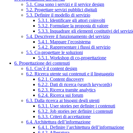
5.1. Cosa sono i servizi e il service design
5.2. Progettare servizi pubblici digitali
5.3. Definire il modello di servizio
5.3.1. Identificare gli attori coinvolti
5.3.2. Formulare la proposta di valore
5.3.3. Inquadrare gli elementi costitutivi del serviz
5.4. Descrivere il funzionamento del servizio
5.4.1. Mappare l’ecosistema
5.4.2. Rappresentare i flussi di servizio
5.5. Co-progettare le soluzioni
5.5.1. Workshop di co-progettazione
6. Progettazione dei contenuti
6.1. Cos’è il content design
6.2. Ricerca utente sui contenuti e il linguaggio
6.2.1. Content discovery
6.2.2. Dati di ricerca (search keywords)
6.2.3. Ricerca tramite analytics
6.2.4. Ricerca sui forum
6.3. Dalla ricerca ai bisogni degli utenti
6.3.1. User stories per definire i contenuti
6.3.2. Job stories per definire i contenuti
6.3.3. Criteri di accettazione
6.4. Architettura dell’informazione
6.4.1. Definire l’architettura dell’informazione
6.4.2. Alberatura