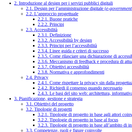
2. Introduzione al design per i servizi pubblici digitali
2.1. Design per l’amministrazione digitale (
e-government
2.2. L’approccio progettuale
2.2.1. Buone pratiche
2.2.2. Principi
2.3. Accessibilità
2.3.1. Definizione
2.3.2. Accessibilità by design
2.3.3. Principi per l’accessibilità
2.3.4. Linee guida e criteri di successo
2.3.5. Come rilasciare una dichiarazione di accessib
2.3.6. Meccanismo di feedback e procedura di attu
2.3.7. Obiettivi accessibilità
2.3.8. Normativa e approfondimenti
2.4. Privacy
2.4.1. Come rispettare la privacy sin dalla progettaz
2.4.2. Richiedi il consenso quando necessario
2.4.3. Le basi del sito web: architettura, informati
3. Pianificazione, gestione e strategia
3.1. Obiettivi del progetto
3.2. Tipologie di progetti
3.2.1. Tipologie di progetto in base agli attori coinv
3.2.2. Tipologie di progetto in base al focus
3.2.3. Tipologie di progetto in base all’ambito di i
3.3. Competenze, ruoli e figure coinvolte