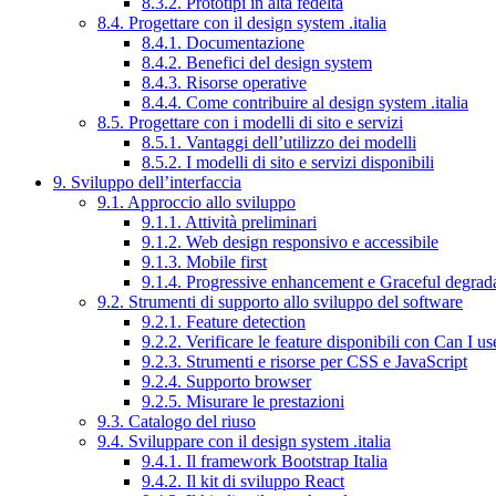
8.3.2. Prototipi in alta fedeltà
8.4. Progettare con il design system .italia
8.4.1. Documentazione
8.4.2. Benefici del design system
8.4.3. Risorse operative
8.4.4. Come contribuire al design system .italia
8.5. Progettare con i modelli di sito e servizi
8.5.1. Vantaggi dell’utilizzo dei modelli
8.5.2. I modelli di sito e servizi disponibili
9. Sviluppo dell’interfaccia
9.1. Approccio allo sviluppo
9.1.1. Attività preliminari
9.1.2. Web design responsivo e accessibile
9.1.3. Mobile first
9.1.4. Progressive enhancement e Graceful degrad
9.2. Strumenti di supporto allo sviluppo del software
9.2.1. Feature detection
9.2.2. Verificare le feature disponibili con Can I us
9.2.3. Strumenti e risorse per CSS e JavaScript
9.2.4. Supporto browser
9.2.5. Misurare le prestazioni
9.3. Catalogo del riuso
9.4. Sviluppare con il design system .italia
9.4.1. Il framework Bootstrap Italia
9.4.2. Il kit di sviluppo React