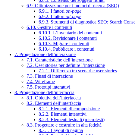
6.8.3. Consenso dei soggetti ritratti
6.9. Ottimizzazione per i motori di ricerca (SEO)
6.9.1. I fattori
on-page
6.9.2. I fattori
off-page
6.9.3. Strumenti di diagnostica SEO: Search Cons
6.10. Gestire i contenuti
6.10.1. L’inventario dei contenuti
6.10.2. Revisionare i contenuti
6.10.3. Migrare i contenuti
6.10.4. Pubblicare i contenuti
7. Progettazione dell’interazione
7.1. Caratteristiche dell’interazione
7.2. User stories per definire l’interazione
7.2.1. Differenza tra scenari e user stories
7.3. Flussi di interazione
7.4. Wireframe
7.5. Prototipi interattivi
8. Progettazione dell’interfaccia
8.1. Obiettivi dell’interfaccia
8.2. Elementi dell’interfaccia
8.2.1. Elementi di composizione
8.2.2. Elementi interattivi
8.2.3. Elementi testuali (microtesti)
8.3. Progettare e costruire in alta fedeltà
8.3.1. Layout di pagina