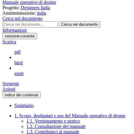
Manuale operativo di design
Progetto:
Designers Italia
Amministrazione:
italia
Cerca nel documento
Cerca nel documento
Informazioni
versione-corrente
Scarica
pdf
html
epub
Sorgente
Azioni
indice dei contenuti
Sommario
1. Scopo, destinatari e uso del Manuale operativo di design
1.1. Versionamento e storico
1.2. Consultazione del manuale
1.3. Contribuisci al manuale