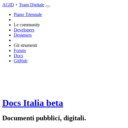
AGID
+
Team Digitale
Piano Triennale
Le community
Developers
Designers
Gli strumenti
Forum
Docs
GitHub
Docs Italia
beta
Documenti pubblici, digitali.