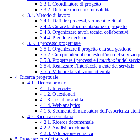
3.3.1. Coordinatore di progetto
3.3.2. Definire ruoli e responsabilità
3.4. Metodo di lavoro
3.4.1. Definire processi, strumenti e rituali
3.4.2. Curare la documentazione di progetto
3.4.3. Organizzare tavoli tecnici collaborativi
3.4.4. Prendere decisioni
3.5. Il processo progettuale
3.5.1. Organizzare il progetto e la sua gestione
3.5.2. Comprendere il contesto d’uso del servizio 
3.5.3. Progettare i processi e i
touchpoint
del servi
3.5.4. Realizzare l’interfaccia utente del servizio
3.5.5. Validare la soluzione ottenuta
4. Ricerca progettuale
4.1. Ricerca primaria
4.1.1. Interviste
4.1.2. Questionari
4.1.3. Test di usabilità
4.1.4. Web analytics
4.1.5. Strumenti di mappatura dell’esperienza uten
4.2. Ricerca secondaria
4.2.1. Ricerca documentale
4.2.2. Analisi benchmark
4.2.3. Valutazione euristica
5. Progettazione dei servizi