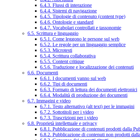
6.4.3. Flussi di interazione
6.4.4. Sistemi di navigazione
6.4.5. Tipologie di contenuto (content type)
6.4.6. Ontologie e standard
6.4.7. Vocabolari controllati e tassonomie
6.5. Scrittura e linguaggio
6.5.1. Come leggono le persone sul web
6.5.2. Le regole per un linguaggio semplice
6.5.3. Microtesti
6.5.4. Scrittura collaborativa
6.5.5. Content critique
6.5.6. Traduzione e localizzazione dei contenuti
6.6. Documenti
6.6.1. I documenti vanno sul web
6.6.2. Tipi di documenti
6.6.3. Formato di lettura dei documenti elettronici
6.6.4. Modalità di produzione dei documenti
6.7. Immagini e video
6.7.1. Testo alternativo (alt text) per le immagini
6.7.2. Sottotitoli per i video
6.7.3. Trascrizioni per i video
6.8. Proprietà intellettuale e privacy
6.8.1. Pubblicazione di contenuti prodotti dalla P
6.8.2. Pubblicazione di contenuti non prodotti dal