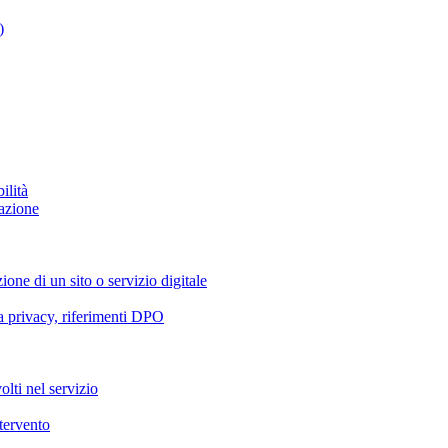
)
ilità
azione
ione di un sito o servizio digitale
va privacy, riferimenti DPO
olti nel servizio
ntervento