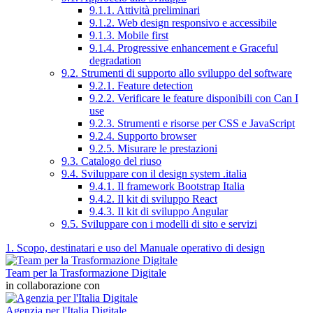
9.1.1. Attività preliminari
9.1.2. Web design responsivo e accessibile
9.1.3. Mobile first
9.1.4. Progressive enhancement e Graceful
degradation
9.2. Strumenti di supporto allo sviluppo del software
9.2.1. Feature detection
9.2.2. Verificare le feature disponibili con Can I
use
9.2.3. Strumenti e risorse per CSS e JavaScript
9.2.4. Supporto browser
9.2.5. Misurare le prestazioni
9.3. Catalogo del riuso
9.4. Sviluppare con il design system .italia
9.4.1. Il framework Bootstrap Italia
9.4.2. Il kit di sviluppo React
9.4.3. Il kit di sviluppo Angular
9.5. Sviluppare con i modelli di sito e servizi
1. Scopo, destinatari e uso del Manuale operativo di design
Team per la Trasformazione Digitale
in collaborazione con
Agenzia per l'Italia Digitale