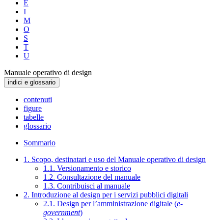
E
I
M
O
S
T
U
Manuale operativo di design
indici e glossario
contenuti
figure
tabelle
glossario
Sommario
1. Scopo, destinatari e uso del Manuale operativo di design
1.1. Versionamento e storico
1.2. Consultazione del manuale
1.3. Contribuisci al manuale
2. Introduzione al design per i servizi pubblici digitali
2.1. Design per l’amministrazione digitale (
e-
government
)