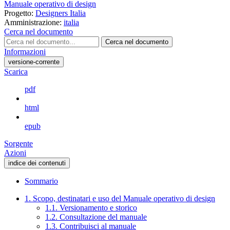
Manuale operativo di design
Progetto:
Designers Italia
Amministrazione:
italia
Cerca nel documento
Cerca nel documento
Informazioni
versione-corrente
Scarica
pdf
html
epub
Sorgente
Azioni
indice dei contenuti
Sommario
1. Scopo, destinatari e uso del Manuale operativo di design
1.1. Versionamento e storico
1.2. Consultazione del manuale
1.3. Contribuisci al manuale