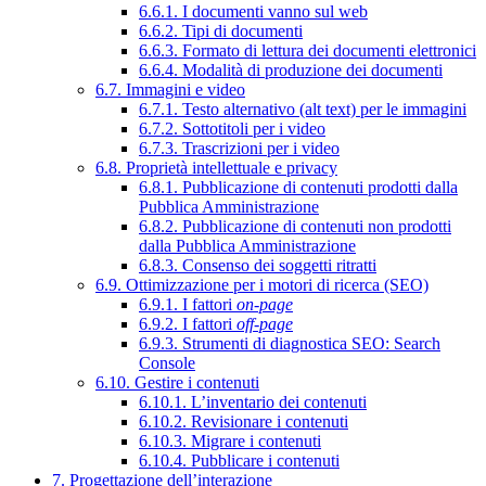
6.6.1. I documenti vanno sul web
6.6.2. Tipi di documenti
6.6.3. Formato di lettura dei documenti elettronici
6.6.4. Modalità di produzione dei documenti
6.7. Immagini e video
6.7.1. Testo alternativo (alt text) per le immagini
6.7.2. Sottotitoli per i video
6.7.3. Trascrizioni per i video
6.8. Proprietà intellettuale e privacy
6.8.1. Pubblicazione di contenuti prodotti dalla
Pubblica Amministrazione
6.8.2. Pubblicazione di contenuti non prodotti
dalla Pubblica Amministrazione
6.8.3. Consenso dei soggetti ritratti
6.9. Ottimizzazione per i motori di ricerca (SEO)
6.9.1. I fattori
on-page
6.9.2. I fattori
off-page
6.9.3. Strumenti di diagnostica SEO: Search
Console
6.10. Gestire i contenuti
6.10.1. L’inventario dei contenuti
6.10.2. Revisionare i contenuti
6.10.3. Migrare i contenuti
6.10.4. Pubblicare i contenuti
7. Progettazione dell’interazione