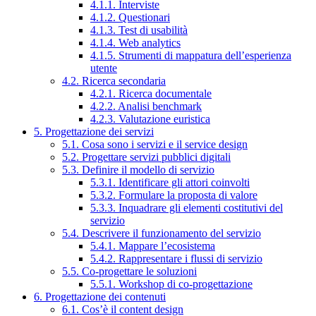
4.1.1. Interviste
4.1.2. Questionari
4.1.3. Test di usabilità
4.1.4. Web analytics
4.1.5. Strumenti di mappatura dell’esperienza
utente
4.2. Ricerca secondaria
4.2.1. Ricerca documentale
4.2.2. Analisi benchmark
4.2.3. Valutazione euristica
5. Progettazione dei servizi
5.1. Cosa sono i servizi e il service design
5.2. Progettare servizi pubblici digitali
5.3. Definire il modello di servizio
5.3.1. Identificare gli attori coinvolti
5.3.2. Formulare la proposta di valore
5.3.3. Inquadrare gli elementi costitutivi del
servizio
5.4. Descrivere il funzionamento del servizio
5.4.1. Mappare l’ecosistema
5.4.2. Rappresentare i flussi di servizio
5.5. Co-progettare le soluzioni
5.5.1. Workshop di co-progettazione
6. Progettazione dei contenuti
6.1. Cos’è il content design