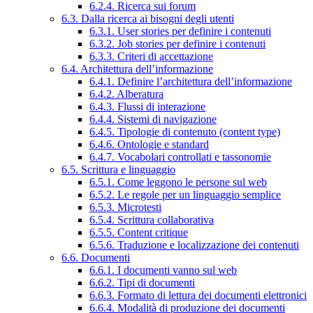
6.2.4. Ricerca sui forum
6.3. Dalla ricerca ai bisogni degli utenti
6.3.1. User stories per definire i contenuti
6.3.2. Job stories per definire i contenuti
6.3.3. Criteri di accettazione
6.4. Architettura dell’informazione
6.4.1. Definire l’architettura dell’informazione
6.4.2. Alberatura
6.4.3. Flussi di interazione
6.4.4. Sistemi di navigazione
6.4.5. Tipologie di contenuto (content type)
6.4.6. Ontologie e standard
6.4.7. Vocabolari controllati e tassonomie
6.5. Scrittura e linguaggio
6.5.1. Come leggono le persone sul web
6.5.2. Le regole per un linguaggio semplice
6.5.3. Microtesti
6.5.4. Scrittura collaborativa
6.5.5. Content critique
6.5.6. Traduzione e localizzazione dei contenuti
6.6. Documenti
6.6.1. I documenti vanno sul web
6.6.2. Tipi di documenti
6.6.3. Formato di lettura dei documenti elettronici
6.6.4. Modalità di produzione dei documenti