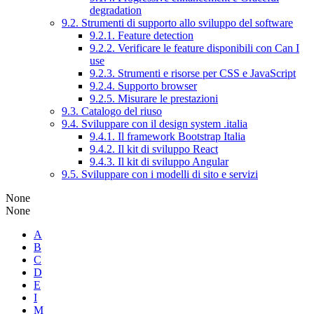
degradation
9.2. Strumenti di supporto allo sviluppo del software
9.2.1. Feature detection
9.2.2. Verificare le feature disponibili con Can I
use
9.2.3. Strumenti e risorse per CSS e JavaScript
9.2.4. Supporto browser
9.2.5. Misurare le prestazioni
9.3. Catalogo del riuso
9.4. Sviluppare con il design system .italia
9.4.1. Il framework Bootstrap Italia
9.4.2. Il kit di sviluppo React
9.4.3. Il kit di sviluppo Angular
9.5. Sviluppare con i modelli di sito e servizi
None
None
A
B
C
D
E
I
M