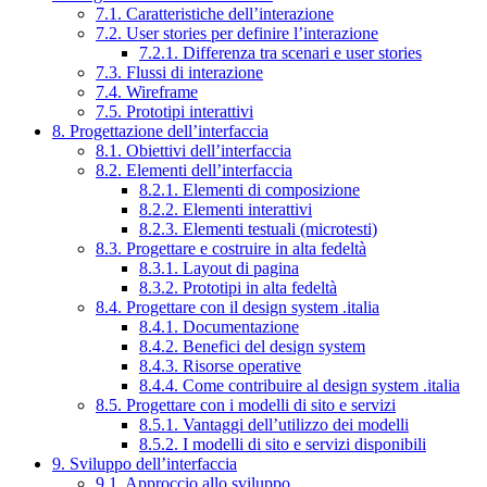
7.1. Caratteristiche dell’interazione
7.2. User stories per definire l’interazione
7.2.1. Differenza tra scenari e user stories
7.3. Flussi di interazione
7.4. Wireframe
7.5. Prototipi interattivi
8. Progettazione dell’interfaccia
8.1. Obiettivi dell’interfaccia
8.2. Elementi dell’interfaccia
8.2.1. Elementi di composizione
8.2.2. Elementi interattivi
8.2.3. Elementi testuali (microtesti)
8.3. Progettare e costruire in alta fedeltà
8.3.1. Layout di pagina
8.3.2. Prototipi in alta fedeltà
8.4. Progettare con il design system .italia
8.4.1. Documentazione
8.4.2. Benefici del design system
8.4.3. Risorse operative
8.4.4. Come contribuire al design system .italia
8.5. Progettare con i modelli di sito e servizi
8.5.1. Vantaggi dell’utilizzo dei modelli
8.5.2. I modelli di sito e servizi disponibili
9. Sviluppo dell’interfaccia
9.1. Approccio allo sviluppo