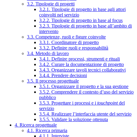
3.2. Tipologie di progetti
3.2.1. Tipologie di progetto in base agli attori
coinvolti nel servizio
3.2.2. Tipologie di progetto in base al focus
3.2.3. Tipologie di progetto in base all’ambito di
intervento
3.3. Competenze, ruoli e figure coinvolte
3.3.1. Coordinatore di progetto
3.3.2. Definire ruoli e responsabilità
3.4. Metodo di lavoro
3.4.1. Definire processi, strumenti e rituali
3.4.2. Curare la documentazione di progetto
3.4.3. Organizzare tavoli tecnici collaborativi
3.4.4. Prendere decisioni
3.5. Il processo progettuale
3.5.1. Organizzare il progetto e la sua gestione
3.5.2. Comprendere il contesto d’uso del servizio
pubblico
3.5.3. Progettare i processi e i
touchpoint
del
servizio
3.5.4. Realizzare l’interfaccia utente del servizio
3.5.5. Validare la soluzione ottenuta
4. Ricerca progettuale
4.1. Ricerca primaria
4.1.1. Interviste