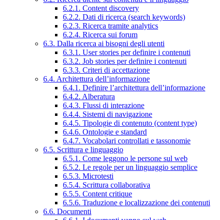
6.2.1. Content discovery
6.2.2. Dati di ricerca (search keywords)
6.2.3. Ricerca tramite analytics
6.2.4. Ricerca sui forum
6.3. Dalla ricerca ai bisogni degli utenti
6.3.1. User stories per definire i contenuti
6.3.2. Job stories per definire i contenuti
6.3.3. Criteri di accettazione
6.4. Architettura dell’informazione
6.4.1. Definire l’architettura dell’informazione
6.4.2. Alberatura
6.4.3. Flussi di interazione
6.4.4. Sistemi di navigazione
6.4.5. Tipologie di contenuto (content type)
6.4.6. Ontologie e standard
6.4.7. Vocabolari controllati e tassonomie
6.5. Scrittura e linguaggio
6.5.1. Come leggono le persone sul web
6.5.2. Le regole per un linguaggio semplice
6.5.3. Microtesti
6.5.4. Scrittura collaborativa
6.5.5. Content critique
6.5.6. Traduzione e localizzazione dei contenuti
6.6. Documenti