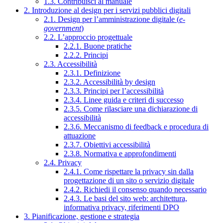
1.3. Contribuisci al manuale
2. Introduzione al design per i servizi pubblici digitali
2.1. Design per l’amministrazione digitale (
e-
government
)
2.2. L’approccio progettuale
2.2.1. Buone pratiche
2.2.2. Principi
2.3. Accessibilità
2.3.1. Definizione
2.3.2. Accessibilità by design
2.3.3. Principi per l’accessibilità
2.3.4. Linee guida e criteri di successo
2.3.5. Come rilasciare una dichiarazione di
accessibilità
2.3.6. Meccanismo di feedback e procedura di
attuazione
2.3.7. Obiettivi accessibilità
2.3.8. Normativa e approfondimenti
2.4. Privacy
2.4.1. Come rispettare la privacy sin dalla
progettazione di un sito o servizio digitale
2.4.2. Richiedi il consenso quando necessario
2.4.3. Le basi del sito web: architettura,
informativa privacy, riferimenti DPO
3. Pianificazione, gestione e strategia