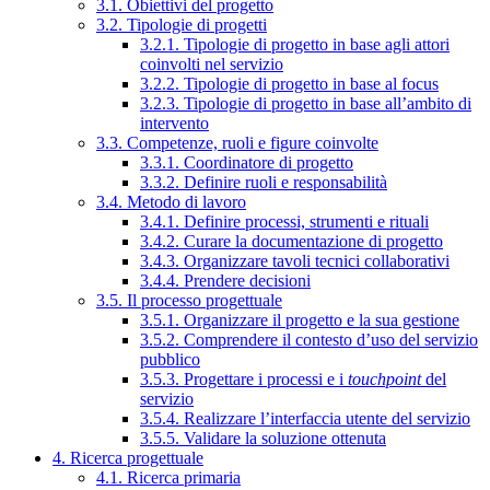
3.1. Obiettivi del progetto
3.2. Tipologie di progetti
3.2.1. Tipologie di progetto in base agli attori
coinvolti nel servizio
3.2.2. Tipologie di progetto in base al focus
3.2.3. Tipologie di progetto in base all’ambito di
intervento
3.3. Competenze, ruoli e figure coinvolte
3.3.1. Coordinatore di progetto
3.3.2. Definire ruoli e responsabilità
3.4. Metodo di lavoro
3.4.1. Definire processi, strumenti e rituali
3.4.2. Curare la documentazione di progetto
3.4.3. Organizzare tavoli tecnici collaborativi
3.4.4. Prendere decisioni
3.5. Il processo progettuale
3.5.1. Organizzare il progetto e la sua gestione
3.5.2. Comprendere il contesto d’uso del servizio
pubblico
3.5.3. Progettare i processi e i
touchpoint
del
servizio
3.5.4. Realizzare l’interfaccia utente del servizio
3.5.5. Validare la soluzione ottenuta
4. Ricerca progettuale
4.1. Ricerca primaria