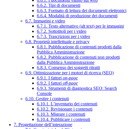
6.6.1. I documenti vanno sul web
6.6.2. Tipi di documenti
6.6.3. Formato di lettura dei documenti elettronici
6.6.4. Modalità di produzione dei documenti
6.7. Immagini e video
6.7.1. Testo alternativo (alt text) per le immagini
6.7.2. Sottotitoli per i video
6.7.3. Trascrizioni per i video
6.8. Proprietà intellettuale e privacy
6.8.1. Pubblicazione di contenuti prodotti dalla
Pubblica Amministrazione
6.8.2. Pubblicazione di contenuti non prodotti
dalla Pubblica Amministrazione
6.8.3. Consenso dei soggetti ritratti
6.9. Ottimizzazione per i motori di ricerca (SEO)
6.9.1. I fattori
on-page
6.9.2. I fattori
off-page
6.9.3. Strumenti di diagnostica SEO: Search
Console
6.10. Gestire i contenuti
6.10.1. L’inventario dei contenuti
6.10.2. Revisionare i contenuti
6.10.3. Migrare i contenuti
6.10.4. Pubblicare i contenuti
7. Progettazione dell’interazione