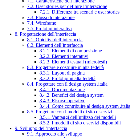
7.1. Caratteristiche dell’interazione
7.2. User stories per definire l’interazione
7.2.1. Differenza tra scenari e user stories
7.3. Flussi di interazione
7.4. Wireframe
7.5. Prototipi interattivi
8. Progettazione dell’interfaccia
8.1. Obiettivi dell’interfaccia
8.2. Elementi dell’interfaccia
8.2.1. Elementi di composizione
8.2.2. Elementi interattivi
8.2.3. Elementi testuali (microtesti)
8.3. Progettare e costruire in alta fedeltà
8.3.1. Layout di pagina
8.3.2. Prototipi in alta fedeltà
8.4. Progettare con il design system .italia
8.4.1. Documentazione
8.4.2. Benefici del design system
8.4.3. Risorse operative
8.4.4. Come contribuire al design system .italia
8.5. Progettare con i modelli di sito e servizi
8.5.1. Vantaggi dell’utilizzo dei modelli
8.5.2. I modelli di sito e servizi disponibili
9. Sviluppo dell’interfaccia
9.1. Approccio allo sviluppo