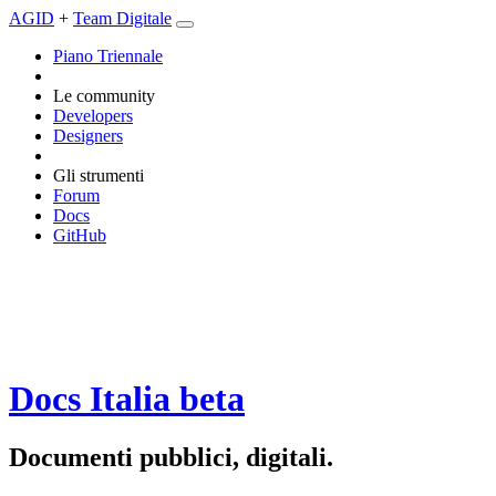
AGID
+
Team Digitale
Piano Triennale
Le community
Developers
Designers
Gli strumenti
Forum
Docs
GitHub
Docs Italia
beta
Documenti pubblici, digitali.