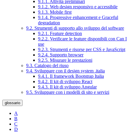
9.1.1. Attività preliminari
9.1.2. Web design responsivo e accessibile
9.1.3. Mobile first
9.1.4. Progressive enhancement e Graceful
degradation
9.2. Strumenti di supporto allo sviluppo del software
9.2.1. Feature detection
9.2.2. Verificare le feature disponibili con Can I
use
9.2.3. Strumenti e risorse per CSS e JavaScript
9.2.4. Supporto browser
9.2.5. Misurare le prestazioni
9.3. Catalogo del riuso
9.4. Sviluppare con il design system .italia
9.4.1. Il framework Bootstrap Italia
9.4.2. Il kit di sviluppo React
9.4.3. Il kit di sviluppo Angular
9.5. Sviluppare con i modelli di sito e servizi
glossario
A
B
C
D