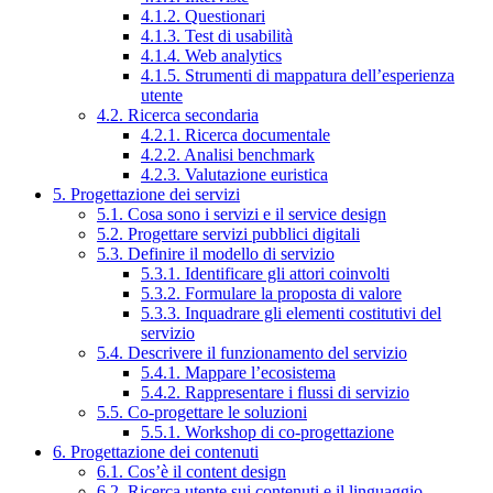
4.1.2. Questionari
4.1.3. Test di usabilità
4.1.4. Web analytics
4.1.5. Strumenti di mappatura dell’esperienza
utente
4.2. Ricerca secondaria
4.2.1. Ricerca documentale
4.2.2. Analisi benchmark
4.2.3. Valutazione euristica
5. Progettazione dei servizi
5.1. Cosa sono i servizi e il service design
5.2. Progettare servizi pubblici digitali
5.3. Definire il modello di servizio
5.3.1. Identificare gli attori coinvolti
5.3.2. Formulare la proposta di valore
5.3.3. Inquadrare gli elementi costitutivi del
servizio
5.4. Descrivere il funzionamento del servizio
5.4.1. Mappare l’ecosistema
5.4.2. Rappresentare i flussi di servizio
5.5. Co-progettare le soluzioni
5.5.1. Workshop di co-progettazione
6. Progettazione dei contenuti
6.1. Cos’è il content design
6.2. Ricerca utente sui contenuti e il linguaggio