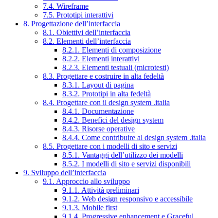
7.4. Wireframe
7.5. Prototipi interattivi
8. Progettazione dell’interfaccia
8.1. Obiettivi dell’interfaccia
8.2. Elementi dell’interfaccia
8.2.1. Elementi di composizione
8.2.2. Elementi interattivi
8.2.3. Elementi testuali (microtesti)
8.3. Progettare e costruire in alta fedeltà
8.3.1. Layout di pagina
8.3.2. Prototipi in alta fedeltà
8.4. Progettare con il design system .italia
8.4.1. Documentazione
8.4.2. Benefici del design system
8.4.3. Risorse operative
8.4.4. Come contribuire al design system .italia
8.5. Progettare con i modelli di sito e servizi
8.5.1. Vantaggi dell’utilizzo dei modelli
8.5.2. I modelli di sito e servizi disponibili
9. Sviluppo dell’interfaccia
9.1. Approccio allo sviluppo
9.1.1. Attività preliminari
9.1.2. Web design responsivo e accessibile
9.1.3. Mobile first
9.1.4. Progressive enhancement e Graceful