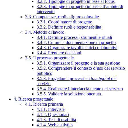
3.2.2. Tipologie di progetto in base al focus
3.2.3. Tipologie di progetto in base all’ambito di
intervento
3.3. Competenze, ruoli e figure coinvolte
3.3.1. Coordinatore di progetto
3.3.2. Definire ruoli e responsabilità
3.4. Metodo di lavoro
3.4.1. Definire processi, strumenti e rituali
3.4.2. Curare la documentazione di progetto
3.4.3. Organizzare tavoli tecnici collaborativi
3.4.4. Prendere decisioni
3.5. Il processo progettuale
3.5.1. Organizzare il progetto e la sua gestione
3.5.2. Comprendere il contesto d’uso del servizio
pubblico
3.5.3. Progettare i processi e i
touchpoint
del
servizio
3.5.4. Realizzare l’interfaccia utente del servizio
3.5.5. Validare la soluzione ottenuta
4. Ricerca progettuale
4.1. Ricerca primaria
4.1.1. Interviste
4.1.2. Questionari
4.1.3. Test di usabilità
4.1.4. Web analytics