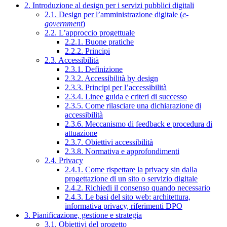
2. Introduzione al design per i servizi pubblici digitali
2.1. Design per l’amministrazione digitale (
e-
government
)
2.2. L’approccio progettuale
2.2.1. Buone pratiche
2.2.2. Principi
2.3. Accessibilità
2.3.1. Definizione
2.3.2. Accessibilità by design
2.3.3. Principi per l’accessibilità
2.3.4. Linee guida e criteri di successo
2.3.5. Come rilasciare una dichiarazione di
accessibilità
2.3.6. Meccanismo di feedback e procedura di
attuazione
2.3.7. Obiettivi accessibilità
2.3.8. Normativa e approfondimenti
2.4. Privacy
2.4.1. Come rispettare la privacy sin dalla
progettazione di un sito o servizio digitale
2.4.2. Richiedi il consenso quando necessario
2.4.3. Le basi del sito web: architettura,
informativa privacy, riferimenti DPO
3. Pianificazione, gestione e strategia
3.1. Obiettivi del progetto