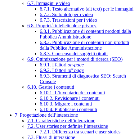
6.7. Immagini e video
6.7.1. Testo alternativo (alt text) per le immagini
6.7.2. Sottotitoli per i video
6.7.3. Trascrizioni per i video
6.8. Proprietà intellettuale e privacy
6.8.1. Pubblicazione di contenuti prodotti dalla
Pubblica Amministrazione
6.8.2. Pubblicazione di contenuti non prodotti
dalla Pubblica Amministrazione
6.8.3. Consenso dei soggetti ritratti
6.9. Ottimizzazione per i motori di ricerca (SEO)
6.9.1. I fattori
on-page
6.9.2. I fattori
off-page
6.9.3. Strumenti di diagnostica SEO: Search
Console
6.10. Gestire i contenuti
6.10.1. L’inventario dei contenuti
6.10.2. Revisionare i contenuti
6.10.3. Migrare i contenuti
6.10.4. Pubblicare i contenuti
7. Progettazione dell’interazione
7.1. Caratteristiche dell’interazione
7.2. User stories per definire l’interazione
7.2.1. Differenza tra scenari e user stories
7.3. Flussi di interazione