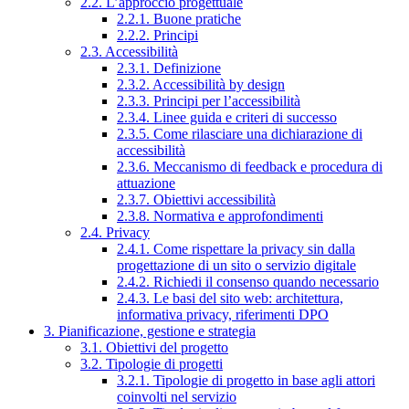
2.2. L’approccio progettuale
2.2.1. Buone pratiche
2.2.2. Principi
2.3. Accessibilità
2.3.1. Definizione
2.3.2. Accessibilità by design
2.3.3. Principi per l’accessibilità
2.3.4. Linee guida e criteri di successo
2.3.5. Come rilasciare una dichiarazione di
accessibilità
2.3.6. Meccanismo di feedback e procedura di
attuazione
2.3.7. Obiettivi accessibilità
2.3.8. Normativa e approfondimenti
2.4. Privacy
2.4.1. Come rispettare la privacy sin dalla
progettazione di un sito o servizio digitale
2.4.2. Richiedi il consenso quando necessario
2.4.3. Le basi del sito web: architettura,
informativa privacy, riferimenti DPO
3. Pianificazione, gestione e strategia
3.1. Obiettivi del progetto
3.2. Tipologie di progetti
3.2.1. Tipologie di progetto in base agli attori
coinvolti nel servizio