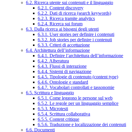
6.2. Ricerca utente sui contenuti e il linguaggio
6.2.1. Content discovery
6.2.2. Dati di ricerca (search keywords)
6.2.3. Ricerca tramite analytics
6.2.4. Ricerca sui forum
6.3. Dalla ricerca ai bisogni degli utenti
6.3.1. User stories per definire i contenuti
6.3.2. Job stories per definire i contenuti
6.3.3. Criteri di accettazione
6.4. Architettura dell’informazione
6.4.1. Definire l’architettura dell’informazione
6.4.2. Alberatura
6.4.3. Flussi di interazione
6.4.4. Sistemi di navigazione
6.4.5. Tipologie di contenuto (content type)
6.4.6. Ontologie e standard
6.4.7. Vocabolari controllati e tassonomie
6.5. Scrittura e linguaggio
6.5.1. Come leggono le persone sul web
6.5.2. Le regole per un linguaggio semplice
6.5.3. Microtesti
6.5.4. Scrittura collaborativa
6.5.5. Content critique
6.5.6. Traduzione e localizzazione dei contenuti
6.6. Documenti