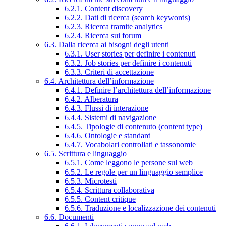
6.2.1. Content discovery
6.2.2. Dati di ricerca (search keywords)
6.2.3. Ricerca tramite analytics
6.2.4. Ricerca sui forum
6.3. Dalla ricerca ai bisogni degli utenti
6.3.1. User stories per definire i contenuti
6.3.2. Job stories per definire i contenuti
6.3.3. Criteri di accettazione
6.4. Architettura dell’informazione
6.4.1. Definire l’architettura dell’informazione
6.4.2. Alberatura
6.4.3. Flussi di interazione
6.4.4. Sistemi di navigazione
6.4.5. Tipologie di contenuto (content type)
6.4.6. Ontologie e standard
6.4.7. Vocabolari controllati e tassonomie
6.5. Scrittura e linguaggio
6.5.1. Come leggono le persone sul web
6.5.2. Le regole per un linguaggio semplice
6.5.3. Microtesti
6.5.4. Scrittura collaborativa
6.5.5. Content critique
6.5.6. Traduzione e localizzazione dei contenuti
6.6. Documenti