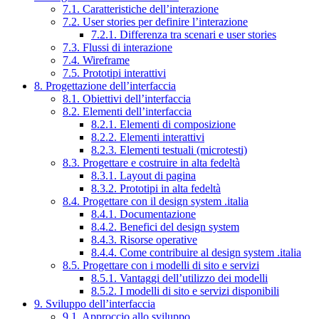
7.1. Caratteristiche dell’interazione
7.2. User stories per definire l’interazione
7.2.1. Differenza tra scenari e user stories
7.3. Flussi di interazione
7.4. Wireframe
7.5. Prototipi interattivi
8. Progettazione dell’interfaccia
8.1. Obiettivi dell’interfaccia
8.2. Elementi dell’interfaccia
8.2.1. Elementi di composizione
8.2.2. Elementi interattivi
8.2.3. Elementi testuali (microtesti)
8.3. Progettare e costruire in alta fedeltà
8.3.1. Layout di pagina
8.3.2. Prototipi in alta fedeltà
8.4. Progettare con il design system .italia
8.4.1. Documentazione
8.4.2. Benefici del design system
8.4.3. Risorse operative
8.4.4. Come contribuire al design system .italia
8.5. Progettare con i modelli di sito e servizi
8.5.1. Vantaggi dell’utilizzo dei modelli
8.5.2. I modelli di sito e servizi disponibili
9. Sviluppo dell’interfaccia
9.1. Approccio allo sviluppo