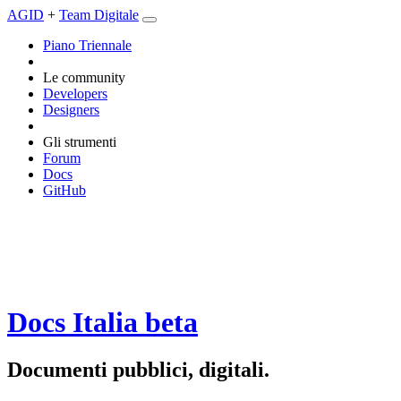
AGID
+
Team Digitale
Piano Triennale
Le community
Developers
Designers
Gli strumenti
Forum
Docs
GitHub
Docs Italia
beta
Documenti pubblici, digitali.