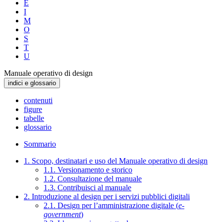
E
I
M
O
S
T
U
Manuale operativo di design
indici e glossario
contenuti
figure
tabelle
glossario
Sommario
1. Scopo, destinatari e uso del Manuale operativo di design
1.1. Versionamento e storico
1.2. Consultazione del manuale
1.3. Contribuisci al manuale
2. Introduzione al design per i servizi pubblici digitali
2.1. Design per l’amministrazione digitale (
e-
government
)