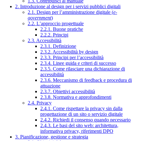
1.3. Contribuisci al manuale
2. Introduzione al design per i servizi pubblici digitali
2.1. Design per l’amministrazione digitale (
e-
government
)
2.2. L’approccio progettuale
2.2.1. Buone pratiche
2.2.2. Principi
2.3. Accessibilità
2.3.1. Definizione
2.3.2. Accessibilità by design
2.3.3. Principi per l’accessibilità
2.3.4. Linee guida e criteri di successo
2.3.5. Come rilasciare una dichiarazione di
accessibilità
2.3.6. Meccanismo di feedback e procedura di
attuazione
2.3.7. Obiettivi accessibilità
2.3.8. Normativa e approfondimenti
2.4. Privacy
2.4.1. Come rispettare la privacy sin dalla
progettazione di un sito o servizio digitale
2.4.2. Richiedi il consenso quando necessario
2.4.3. Le basi del sito web: architettura,
informativa privacy, riferimenti DPO
3. Pianificazione, gestione e strategia