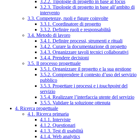
3.2.2. Tipologie di progetto in base al focus
3.2.3. Tipologie di progetto in base all’ambito di
intervento
3.3. Competenze, ruoli e figure coinvolte
3.3.1. Coordinatore di progetto
3.3.2. Definire ruoli e responsabilità
3.4. Metodo di lavoro
3.4.1. Definire processi, strumenti e rituali
3.4.2. Curare la documentazione di progetto
3.4.3. Organizzare tavoli tecnici collaborativi
3.4.4. Prendere decisioni
3.5. Il processo progettuale
3.5.1. Organizzare il progetto e la sua gestione
3.5.2. Comprendere il contesto d’uso del servizio
pubblico
3.5.3. Progettare i processi e i
touchpoint
del
servizio
3.5.4. Realizzare l’interfaccia utente del servizio
3.5.5. Validare la soluzione ottenuta
4. Ricerca progettuale
4.1. Ricerca primaria
4.1.1. Interviste
4.1.2. Questionari
4.1.3. Test di usabilità
4.1.4. Web analytics