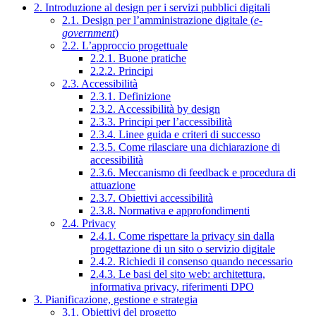
2. Introduzione al design per i servizi pubblici digitali
2.1. Design per l’amministrazione digitale (
e-
government
)
2.2. L’approccio progettuale
2.2.1. Buone pratiche
2.2.2. Principi
2.3. Accessibilità
2.3.1. Definizione
2.3.2. Accessibilità by design
2.3.3. Principi per l’accessibilità
2.3.4. Linee guida e criteri di successo
2.3.5. Come rilasciare una dichiarazione di
accessibilità
2.3.6. Meccanismo di feedback e procedura di
attuazione
2.3.7. Obiettivi accessibilità
2.3.8. Normativa e approfondimenti
2.4. Privacy
2.4.1. Come rispettare la privacy sin dalla
progettazione di un sito o servizio digitale
2.4.2. Richiedi il consenso quando necessario
2.4.3. Le basi del sito web: architettura,
informativa privacy, riferimenti DPO
3. Pianificazione, gestione e strategia
3.1. Obiettivi del progetto