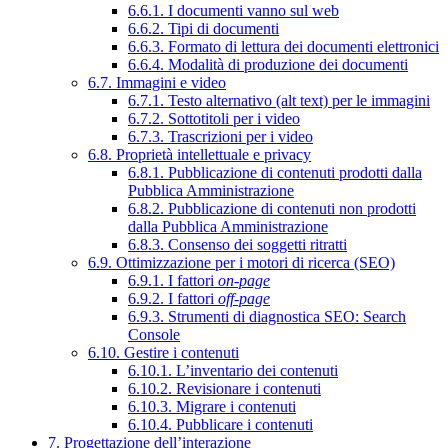
6.6.1. I documenti vanno sul web
6.6.2. Tipi di documenti
6.6.3. Formato di lettura dei documenti elettronici
6.6.4. Modalità di produzione dei documenti
6.7. Immagini e video
6.7.1. Testo alternativo (alt text) per le immagini
6.7.2. Sottotitoli per i video
6.7.3. Trascrizioni per i video
6.8. Proprietà intellettuale e privacy
6.8.1. Pubblicazione di contenuti prodotti dalla
Pubblica Amministrazione
6.8.2. Pubblicazione di contenuti non prodotti
dalla Pubblica Amministrazione
6.8.3. Consenso dei soggetti ritratti
6.9. Ottimizzazione per i motori di ricerca (SEO)
6.9.1. I fattori
on-page
6.9.2. I fattori
off-page
6.9.3. Strumenti di diagnostica SEO: Search
Console
6.10. Gestire i contenuti
6.10.1. L’inventario dei contenuti
6.10.2. Revisionare i contenuti
6.10.3. Migrare i contenuti
6.10.4. Pubblicare i contenuti
7. Progettazione dell’interazione