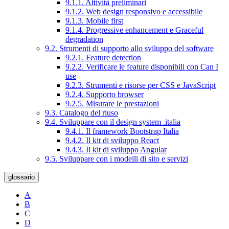
9.1.1. Attività preliminari
9.1.2. Web design responsivo e accessibile
9.1.3. Mobile first
9.1.4. Progressive enhancement e Graceful
degradation
9.2. Strumenti di supporto allo sviluppo del software
9.2.1. Feature detection
9.2.2. Verificare le feature disponibili con Can I
use
9.2.3. Strumenti e risorse per CSS e JavaScript
9.2.4. Supporto browser
9.2.5. Misurare le prestazioni
9.3. Catalogo del riuso
9.4. Sviluppare con il design system .italia
9.4.1. Il framework Bootstrap Italia
9.4.2. Il kit di sviluppo React
9.4.3. Il kit di sviluppo Angular
9.5. Sviluppare con i modelli di sito e servizi
glossario
A
B
C
D