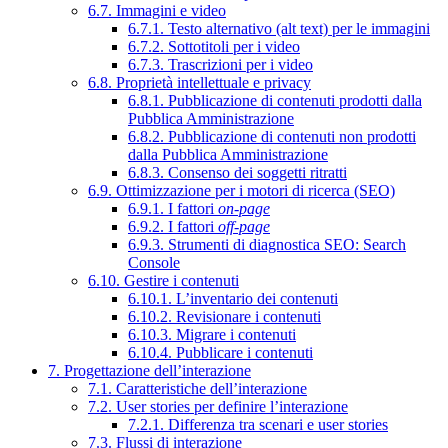
6.7. Immagini e video
6.7.1. Testo alternativo (alt text) per le immagini
6.7.2. Sottotitoli per i video
6.7.3. Trascrizioni per i video
6.8. Proprietà intellettuale e privacy
6.8.1. Pubblicazione di contenuti prodotti dalla
Pubblica Amministrazione
6.8.2. Pubblicazione di contenuti non prodotti
dalla Pubblica Amministrazione
6.8.3. Consenso dei soggetti ritratti
6.9. Ottimizzazione per i motori di ricerca (SEO)
6.9.1. I fattori
on-page
6.9.2. I fattori
off-page
6.9.3. Strumenti di diagnostica SEO: Search
Console
6.10. Gestire i contenuti
6.10.1. L’inventario dei contenuti
6.10.2. Revisionare i contenuti
6.10.3. Migrare i contenuti
6.10.4. Pubblicare i contenuti
7. Progettazione dell’interazione
7.1. Caratteristiche dell’interazione
7.2. User stories per definire l’interazione
7.2.1. Differenza tra scenari e user stories
7.3. Flussi di interazione