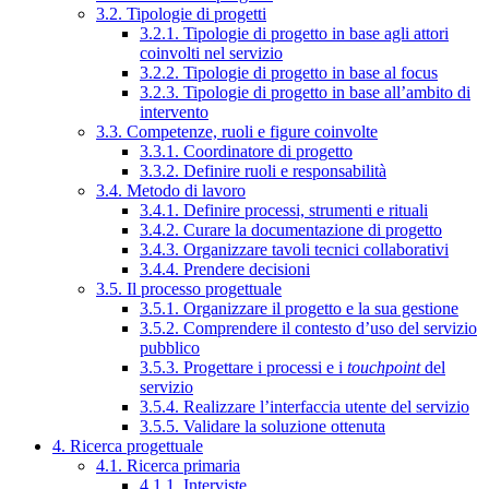
3.2. Tipologie di progetti
3.2.1. Tipologie di progetto in base agli attori
coinvolti nel servizio
3.2.2. Tipologie di progetto in base al focus
3.2.3. Tipologie di progetto in base all’ambito di
intervento
3.3. Competenze, ruoli e figure coinvolte
3.3.1. Coordinatore di progetto
3.3.2. Definire ruoli e responsabilità
3.4. Metodo di lavoro
3.4.1. Definire processi, strumenti e rituali
3.4.2. Curare la documentazione di progetto
3.4.3. Organizzare tavoli tecnici collaborativi
3.4.4. Prendere decisioni
3.5. Il processo progettuale
3.5.1. Organizzare il progetto e la sua gestione
3.5.2. Comprendere il contesto d’uso del servizio
pubblico
3.5.3. Progettare i processi e i
touchpoint
del
servizio
3.5.4. Realizzare l’interfaccia utente del servizio
3.5.5. Validare la soluzione ottenuta
4. Ricerca progettuale
4.1. Ricerca primaria
4.1.1. Interviste