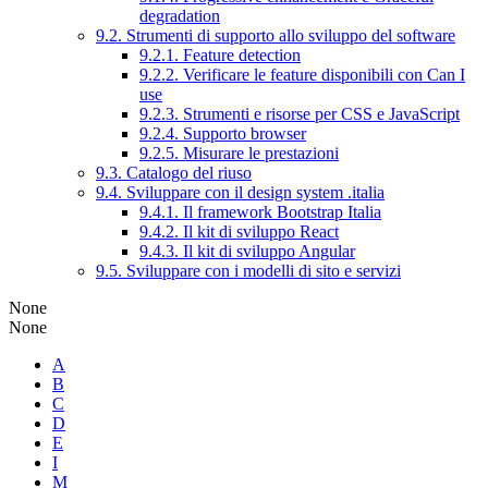
degradation
9.2. Strumenti di supporto allo sviluppo del software
9.2.1. Feature detection
9.2.2. Verificare le feature disponibili con Can I
use
9.2.3. Strumenti e risorse per CSS e JavaScript
9.2.4. Supporto browser
9.2.5. Misurare le prestazioni
9.3. Catalogo del riuso
9.4. Sviluppare con il design system .italia
9.4.1. Il framework Bootstrap Italia
9.4.2. Il kit di sviluppo React
9.4.3. Il kit di sviluppo Angular
9.5. Sviluppare con i modelli di sito e servizi
None
None
A
B
C
D
E
I
M