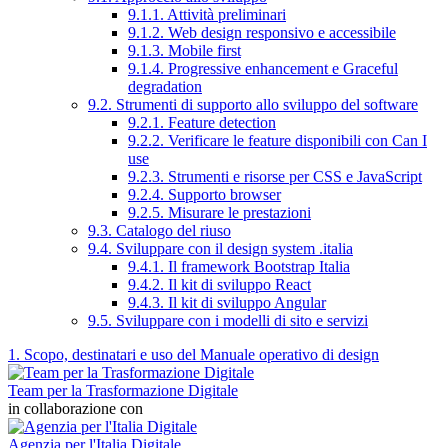
9.1.1. Attività preliminari
9.1.2. Web design responsivo e accessibile
9.1.3. Mobile first
9.1.4. Progressive enhancement e Graceful
degradation
9.2. Strumenti di supporto allo sviluppo del software
9.2.1. Feature detection
9.2.2. Verificare le feature disponibili con Can I
use
9.2.3. Strumenti e risorse per CSS e JavaScript
9.2.4. Supporto browser
9.2.5. Misurare le prestazioni
9.3. Catalogo del riuso
9.4. Sviluppare con il design system .italia
9.4.1. Il framework Bootstrap Italia
9.4.2. Il kit di sviluppo React
9.4.3. Il kit di sviluppo Angular
9.5. Sviluppare con i modelli di sito e servizi
1. Scopo, destinatari e uso del Manuale operativo di design
Team per la Trasformazione Digitale
in collaborazione con
Agenzia per l'Italia Digitale