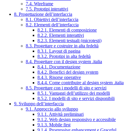
7.4. Wireframe
7.5. Prototipi interattivi
8. Progettazione dell’interfaccia
8.1. Obiettivi dell’interfaccia
8.2. Elementi dell’interfaccia
8.2.1. Elementi di composizione
8.2.2. Elementi interattivi
8.2.3. Elementi testuali (microtesti)
8.3. Progettare e costruire in alta fedeltà
8.3.1. Layout di pagina
8.3.2. Prototipi in alta fedeltà
8.4. Progettare con il design system .italia
8.4.1. Documentazione
8.4.2. Benefici del design system
8.4.3. Risorse operative
8.4.4. Come contribuire al design system .italia
8.5. Progettare con i modelli di sito e servizi
8.5.1. Vantaggi dell’utilizzo dei modelli
8.5.2. I modelli di sito e servizi disponibili
9. Sviluppo dell’interfaccia
9.1. Approccio allo sviluppo
9.1.1. Attività preliminari
9.1.2. Web design responsivo e accessibile
9.1.3. Mobile first
9.1.4. Progressive enhancement e Graceful