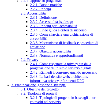
2.2. L’approccio progettuale
2.2.1. Buone pratiche
2.2.2. Principi
2.3. Accessibilità
2.3.1. Definizione
2.3.2. Accessibilità by design
2.3.3. Principi per l’accessibilità
2.3.4. Linee guida e criteri di successo
2.3.5. Come rilasciare una dichiarazione di
accessibilità
2.3.6. Meccanismo di feedback e procedura di
attuazione
2.3.7. Obiettivi accessibilità
2.3.8. Normativa e approfondimenti
2.4. Privacy
2.4.1. Come rispettare la privacy sin dalla
progettazione di un sito o servizio digitale
2.4.2. Richiedi il consenso quando necessario
2.4.3. Le basi del sito web: architettura,
informativa privacy, riferimenti DPO
3. Pianificazione, gestione e strategia
3.1. Obiettivi del progetto
3.2. Tipologie di progetti
3.2.1. Tipologie di progetto in base agli attori
coinvolti nel servizio