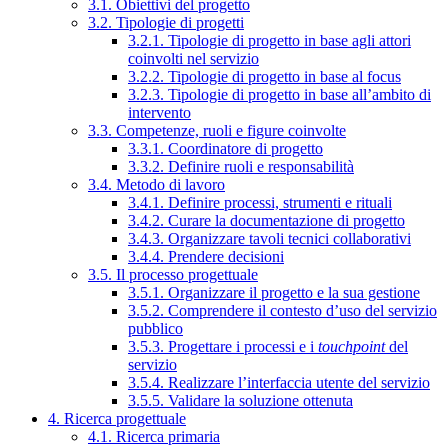
3.1. Obiettivi del progetto
3.2. Tipologie di progetti
3.2.1. Tipologie di progetto in base agli attori
coinvolti nel servizio
3.2.2. Tipologie di progetto in base al focus
3.2.3. Tipologie di progetto in base all’ambito di
intervento
3.3. Competenze, ruoli e figure coinvolte
3.3.1. Coordinatore di progetto
3.3.2. Definire ruoli e responsabilità
3.4. Metodo di lavoro
3.4.1. Definire processi, strumenti e rituali
3.4.2. Curare la documentazione di progetto
3.4.3. Organizzare tavoli tecnici collaborativi
3.4.4. Prendere decisioni
3.5. Il processo progettuale
3.5.1. Organizzare il progetto e la sua gestione
3.5.2. Comprendere il contesto d’uso del servizio
pubblico
3.5.3. Progettare i processi e i
touchpoint
del
servizio
3.5.4. Realizzare l’interfaccia utente del servizio
3.5.5. Validare la soluzione ottenuta
4. Ricerca progettuale
4.1. Ricerca primaria