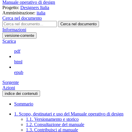
Manuale operativo di design
Progetto:
Designers Italia
Amministrazione:
italia
Cerca nel documento
Cerca nel documento
Informazioni
versione-corrente
Scarica
pdf
html
epub
Sorgente
Azioni
indice dei contenuti
Sommario
1. Scopo, destinatari e uso del Manuale operativo di design
1.1. Versionamento e storico
1.2. Consultazione del manuale
1.3. Contribuisci al manuale