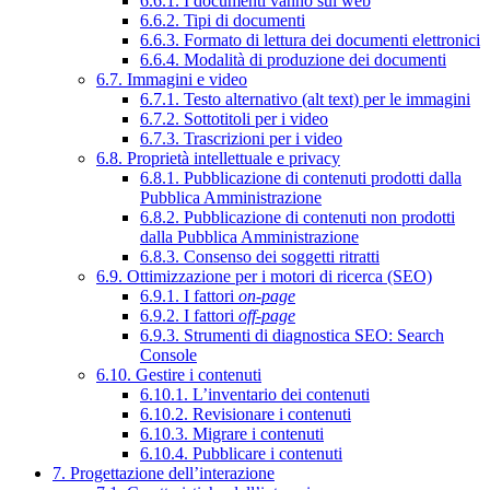
6.6.1. I documenti vanno sul web
6.6.2. Tipi di documenti
6.6.3. Formato di lettura dei documenti elettronici
6.6.4. Modalità di produzione dei documenti
6.7. Immagini e video
6.7.1. Testo alternativo (alt text) per le immagini
6.7.2. Sottotitoli per i video
6.7.3. Trascrizioni per i video
6.8. Proprietà intellettuale e privacy
6.8.1. Pubblicazione di contenuti prodotti dalla
Pubblica Amministrazione
6.8.2. Pubblicazione di contenuti non prodotti
dalla Pubblica Amministrazione
6.8.3. Consenso dei soggetti ritratti
6.9. Ottimizzazione per i motori di ricerca (SEO)
6.9.1. I fattori
on-page
6.9.2. I fattori
off-page
6.9.3. Strumenti di diagnostica SEO: Search
Console
6.10. Gestire i contenuti
6.10.1. L’inventario dei contenuti
6.10.2. Revisionare i contenuti
6.10.3. Migrare i contenuti
6.10.4. Pubblicare i contenuti
7. Progettazione dell’interazione