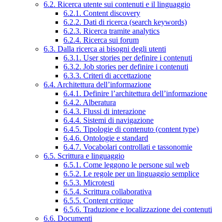
6.2. Ricerca utente sui contenuti e il linguaggio
6.2.1. Content discovery
6.2.2. Dati di ricerca (search keywords)
6.2.3. Ricerca tramite analytics
6.2.4. Ricerca sui forum
6.3. Dalla ricerca ai bisogni degli utenti
6.3.1. User stories per definire i contenuti
6.3.2. Job stories per definire i contenuti
6.3.3. Criteri di accettazione
6.4. Architettura dell’informazione
6.4.1. Definire l’architettura dell’informazione
6.4.2. Alberatura
6.4.3. Flussi di interazione
6.4.4. Sistemi di navigazione
6.4.5. Tipologie di contenuto (content type)
6.4.6. Ontologie e standard
6.4.7. Vocabolari controllati e tassonomie
6.5. Scrittura e linguaggio
6.5.1. Come leggono le persone sul web
6.5.2. Le regole per un linguaggio semplice
6.5.3. Microtesti
6.5.4. Scrittura collaborativa
6.5.5. Content critique
6.5.6. Traduzione e localizzazione dei contenuti
6.6. Documenti