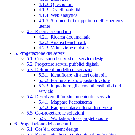
4.1.2. Questionari
4.1.3. Test di usabilità
4.1.4. Web analytics
4.1.5. Strumenti di mappatura dell’esperienza
utente
4.2. Ricerca secondaria
4.2.1. Ricerca documentale
4.2.2. Analisi benchmark
4.2.3. Valutazione euristica
5. Progettazione dei servizi
5.1. Cosa sono i servizi e il service design
5.2. Progettare servizi pubblici digitali
5.3. Definire il modello di servizio
5.3.1. Identificare gli attori coinvolti
5.3.2. Formulare la proposta di valore
5.3.3. Inquadrare gli elementi costitutivi del
servizio
5.4. Descrivere il funzionamento del servizio
5.4.1. Mappare l’ecosistema
5.4.2. Rappresentare i flussi di servizio
5.5. Co-progettare le soluzioni
5.5.1. Workshop di co-progettazione
6. Progettazione dei contenuti
6.1. Cos’è il content design
6.2. Ricerca utente sui contenuti e il linguaggio