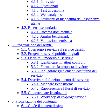
4.1.1. Interviste
4.1.2. Questionari
4.1.3. Test di usabilità
4.1.4. Web analytics
4.1.5. Strumenti di mappatura dell’esperienza
utente
4.2. Ricerca secondaria
4.2.1. Ricerca documentale
4.2.2. Analisi benchmark
4.2.3. Valutazione euristica
5. Progettazione dei servizi
5.1. Cosa sono i servizi e il service design
5.2. Progettare servizi pubblici digitali
5.3. Definire il modello di servizio
5.3.1. Identificare gli attori coinvolti
5.3.2. Formulare la proposta di valore
5.3.3. Inquadrare gli elementi costitutivi del
servizio
5.4. Descrivere il funzionamento del servizio
5.4.1. Mappare l’ecosistema
5.4.2. Rappresentare i flussi di servizio
5.5. Co-progettare le soluzioni
5.5.1. Workshop di co-progettazione
6. Progettazione dei contenuti
6.1. Cos’è il content design