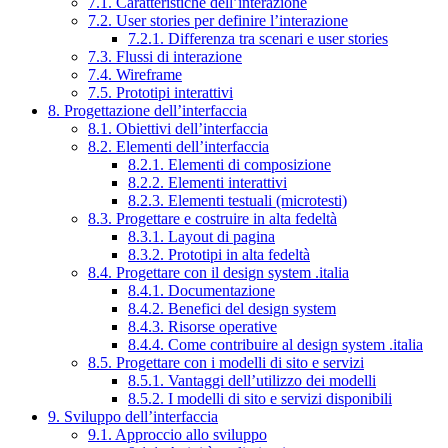
7.1. Caratteristiche dell’interazione
7.2. User stories per definire l’interazione
7.2.1. Differenza tra scenari e user stories
7.3. Flussi di interazione
7.4. Wireframe
7.5. Prototipi interattivi
8. Progettazione dell’interfaccia
8.1. Obiettivi dell’interfaccia
8.2. Elementi dell’interfaccia
8.2.1. Elementi di composizione
8.2.2. Elementi interattivi
8.2.3. Elementi testuali (microtesti)
8.3. Progettare e costruire in alta fedeltà
8.3.1. Layout di pagina
8.3.2. Prototipi in alta fedeltà
8.4. Progettare con il design system .italia
8.4.1. Documentazione
8.4.2. Benefici del design system
8.4.3. Risorse operative
8.4.4. Come contribuire al design system .italia
8.5. Progettare con i modelli di sito e servizi
8.5.1. Vantaggi dell’utilizzo dei modelli
8.5.2. I modelli di sito e servizi disponibili
9. Sviluppo dell’interfaccia
9.1. Approccio allo sviluppo