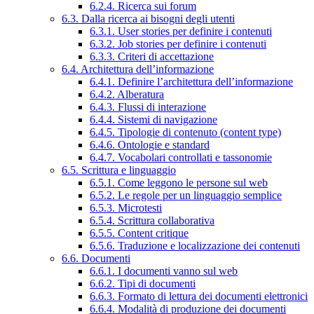
6.2.4. Ricerca sui forum
6.3. Dalla ricerca ai bisogni degli utenti
6.3.1. User stories per definire i contenuti
6.3.2. Job stories per definire i contenuti
6.3.3. Criteri di accettazione
6.4. Architettura dell’informazione
6.4.1. Definire l’architettura dell’informazione
6.4.2. Alberatura
6.4.3. Flussi di interazione
6.4.4. Sistemi di navigazione
6.4.5. Tipologie di contenuto (content type)
6.4.6. Ontologie e standard
6.4.7. Vocabolari controllati e tassonomie
6.5. Scrittura e linguaggio
6.5.1. Come leggono le persone sul web
6.5.2. Le regole per un linguaggio semplice
6.5.3. Microtesti
6.5.4. Scrittura collaborativa
6.5.5. Content critique
6.5.6. Traduzione e localizzazione dei contenuti
6.6. Documenti
6.6.1. I documenti vanno sul web
6.6.2. Tipi di documenti
6.6.3. Formato di lettura dei documenti elettronici
6.6.4. Modalità di produzione dei documenti