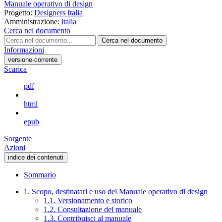
Manuale operativo di design
Progetto:
Designers Italia
Amministrazione:
italia
Cerca nel documento
Cerca nel documento
Informazioni
versione-corrente
Scarica
pdf
html
epub
Sorgente
Azioni
indice dei contenuti
Sommario
1. Scopo, destinatari e uso del Manuale operativo di design
1.1. Versionamento e storico
1.2. Consultazione del manuale
1.3. Contribuisci al manuale