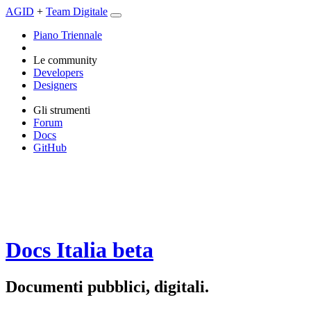
AGID
+
Team Digitale
Piano Triennale
Le community
Developers
Designers
Gli strumenti
Forum
Docs
GitHub
Docs Italia
beta
Documenti pubblici, digitali.