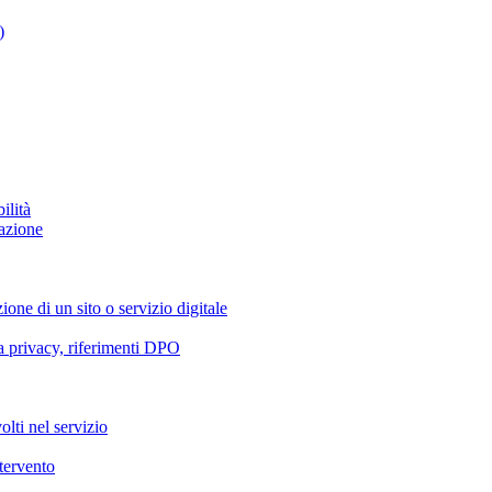
)
ilità
azione
ione di un sito o servizio digitale
va privacy, riferimenti DPO
olti nel servizio
ntervento