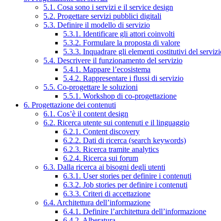
5.1. Cosa sono i servizi e il service design
5.2. Progettare servizi pubblici digitali
5.3. Definire il modello di servizio
5.3.1. Identificare gli attori coinvolti
5.3.2. Formulare la proposta di valore
5.3.3. Inquadrare gli elementi costitutivi del serviz
5.4. Descrivere il funzionamento del servizio
5.4.1. Mappare l’ecosistema
5.4.2. Rappresentare i flussi di servizio
5.5. Co-progettare le soluzioni
5.5.1. Workshop di co-progettazione
6. Progettazione dei contenuti
6.1. Cos’è il content design
6.2. Ricerca utente sui contenuti e il linguaggio
6.2.1. Content discovery
6.2.2. Dati di ricerca (search keywords)
6.2.3. Ricerca tramite analytics
6.2.4. Ricerca sui forum
6.3. Dalla ricerca ai bisogni degli utenti
6.3.1. User stories per definire i contenuti
6.3.2. Job stories per definire i contenuti
6.3.3. Criteri di accettazione
6.4. Architettura dell’informazione
6.4.1. Definire l’architettura dell’informazione
6.4.2. Alberatura