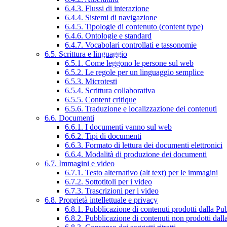
6.4.3. Flussi di interazione
6.4.4. Sistemi di navigazione
6.4.5. Tipologie di contenuto (content type)
6.4.6. Ontologie e standard
6.4.7. Vocabolari controllati e tassonomie
6.5. Scrittura e linguaggio
6.5.1. Come leggono le persone sul web
6.5.2. Le regole per un linguaggio semplice
6.5.3. Microtesti
6.5.4. Scrittura collaborativa
6.5.5. Content critique
6.5.6. Traduzione e localizzazione dei contenuti
6.6. Documenti
6.6.1. I documenti vanno sul web
6.6.2. Tipi di documenti
6.6.3. Formato di lettura dei documenti elettronici
6.6.4. Modalità di produzione dei documenti
6.7. Immagini e video
6.7.1. Testo alternativo (alt text) per le immagini
6.7.2. Sottotitoli per i video
6.7.3. Trascrizioni per i video
6.8. Proprietà intellettuale e privacy
6.8.1. Pubblicazione di contenuti prodotti dalla P
6.8.2. Pubblicazione di contenuti non prodotti dal