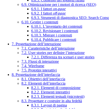
6.8.3. Consenso dei soggetti ritratti
6.9. Ottimizzazione per i motori di ricerca (SEO)
6.9.1. I fattori
on-page
6.9.2. I fattori
off-page
6.9.3. Strumenti di diagnostica SEO: Search Cons
6.10. Gestire i contenuti
6.10.1. L’inventario dei contenuti
6.10.2. Revisionare i contenuti
6.10.3. Migrare i contenuti
6.10.4. Pubblicare i contenuti
7. Progettazione dell’interazione
7.1. Caratteristiche dell’interazione
7.2. User stories per definire l’interazione
7.2.1. Differenza tra scenari e user stories
7.3. Flussi di interazione
7.4. Wireframe
7.5. Prototipi interattivi
8. Progettazione dell’interfaccia
8.1. Obiettivi dell’interfaccia
8.2. Elementi dell’interfaccia
8.2.1. Elementi di composizione
8.2.2. Elementi interattivi
8.2.3. Elementi testuali (microtesti)
8.3. Progettare e costruire in alta fedeltà
8.3.1. Layout di pagina