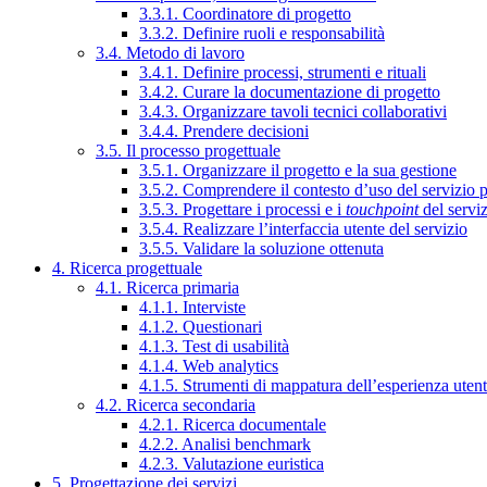
3.3.1. Coordinatore di progetto
3.3.2. Definire ruoli e responsabilità
3.4. Metodo di lavoro
3.4.1. Definire processi, strumenti e rituali
3.4.2. Curare la documentazione di progetto
3.4.3. Organizzare tavoli tecnici collaborativi
3.4.4. Prendere decisioni
3.5. Il processo progettuale
3.5.1. Organizzare il progetto e la sua gestione
3.5.2. Comprendere il contesto d’uso del servizio 
3.5.3. Progettare i processi e i
touchpoint
del servi
3.5.4. Realizzare l’interfaccia utente del servizio
3.5.5. Validare la soluzione ottenuta
4. Ricerca progettuale
4.1. Ricerca primaria
4.1.1. Interviste
4.1.2. Questionari
4.1.3. Test di usabilità
4.1.4. Web analytics
4.1.5. Strumenti di mappatura dell’esperienza uten
4.2. Ricerca secondaria
4.2.1. Ricerca documentale
4.2.2. Analisi benchmark
4.2.3. Valutazione euristica
5. Progettazione dei servizi