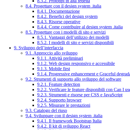
8.3.2. Prototipi in alta fedeltà
8.4. Progettare con il design system .italia
8.4.1. Documentazione
8.4.2. Benefici del design system
8.4.3. Risorse operative
8.4.4. Come contribuire al design system .italia
8.5. Progettare con i modelli di sito e servizi
8.5.1. Vantaggi dell’utilizzo dei modelli
8.5.2. I modelli di sito e servizi disponibili
9. Sviluppo dell’interfaccia
9.1. Approccio allo sviluppo
9.1.1. Attività preliminari
9.1.2. Web design responsivo e accessibile
9.1.3. Mobile first
9.1.4. Progressive enhancement e Graceful degrad
9.2. Strumenti di supporto allo sviluppo del software
9.2.1. Feature detection
9.2.2. Verificare le feature disponibili con Can I us
9.2.3. Strumenti e risorse per CSS e JavaScript
9.2.4. Supporto browser
9.2.5. Misurare le prestazioni
9.3. Catalogo del riuso
9.4. Sviluppare con il design system .italia
9.4.1. Il framework Bootstrap Italia
9.4.2. Il kit di sviluppo React