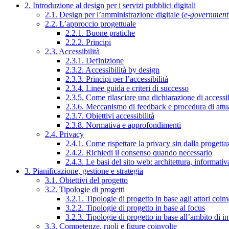
2. Introduzione al design per i servizi pubblici digitali
2.1. Design per l’amministrazione digitale (
e-government
2.2. L’approccio progettuale
2.2.1. Buone pratiche
2.2.2. Principi
2.3. Accessibilità
2.3.1. Definizione
2.3.2. Accessibilità by design
2.3.3. Principi per l’accessibilità
2.3.4. Linee guida e criteri di successo
2.3.5. Come rilasciare una dichiarazione di accessib
2.3.6. Meccanismo di feedback e procedura di attu
2.3.7. Obiettivi accessibilità
2.3.8. Normativa e approfondimenti
2.4. Privacy
2.4.1. Come rispettare la privacy sin dalla progettaz
2.4.2. Richiedi il consenso quando necessario
2.4.3. Le basi del sito web: architettura, informati
3. Pianificazione, gestione e strategia
3.1. Obiettivi del progetto
3.2. Tipologie di progetti
3.2.1. Tipologie di progetto in base agli attori coinv
3.2.2. Tipologie di progetto in base al focus
3.2.3. Tipologie di progetto in base all’ambito di i
3.3. Competenze, ruoli e figure coinvolte