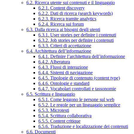
6.2. Ricerca utente sui contenuti e il linguaggio
6.2.1. Content discovery
6.2.2. Dati di ricerca (search keywords)
6.2.3. Ricerca tramite analytics
6.2.4. Ricerca sui forum
6.3. Dalla ricerca ai bisogni degli utenti
6.3.1. User stories per definire i contenuti
6.3.2. Job stories per definire i contenuti
6.3.3. Criteri di accettazione
6.4. Architettura dell’informazione
6.4.1. Definire l’architettura dell’informazione
6.4.2. Alberatura
6.4.3. Flussi di interazione
6.4.4. Sistemi di navigazione
6.4.5. Tipologie di contenuto (content type)
6.4.6. Ontologie e standard
6.4.7. Vocabolari controllati e tassonomie
6.5. Scrittura e linguaggio
6.5.1. Come leggono le persone sul web
6.5.2. Le regole per un linguaggio semplice
6.5.3. Microtesti
6.5.4. Scrittura collaborativa
6.5.5. Content critique
6.5.6. Traduzione e localizzazione dei contenuti
6.6. Documenti