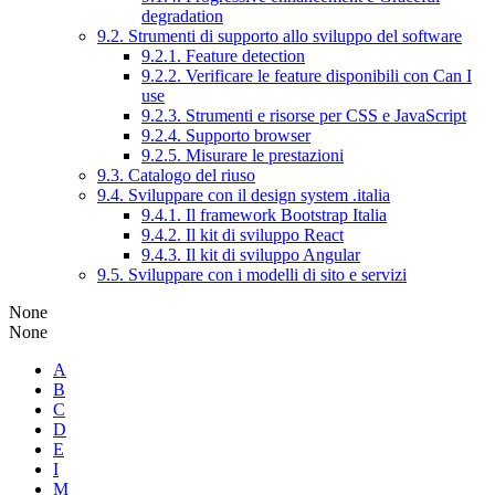
degradation
9.2. Strumenti di supporto allo sviluppo del software
9.2.1. Feature detection
9.2.2. Verificare le feature disponibili con Can I
use
9.2.3. Strumenti e risorse per CSS e JavaScript
9.2.4. Supporto browser
9.2.5. Misurare le prestazioni
9.3. Catalogo del riuso
9.4. Sviluppare con il design system .italia
9.4.1. Il framework Bootstrap Italia
9.4.2. Il kit di sviluppo React
9.4.3. Il kit di sviluppo Angular
9.5. Sviluppare con i modelli di sito e servizi
None
None
A
B
C
D
E
I
M