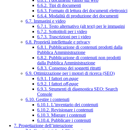
6.6.1. I documenti vanno sul web
6.6.2. Tipi di documenti
6.6.3. Formato di lettura dei documenti elettronici
6.6.4. Modalità di produzione dei documenti
6.7. Immagini e video
6.7.1. Testo alternativo (alt text) per le immagini
6.7.2. Sottotitoli per i video
6.7.3. Trascrizioni per i video
6.8. Proprietà intellettuale e privacy
6.8.1. Pubblicazione di contenuti prodotti dalla
Pubblica Amministrazione
6.8.2. Pubblicazione di contenuti non prodotti
dalla Pubblica Amministrazione
6.8.3. Consenso dei soggetti ritratti
6.9. Ottimizzazione per i motori di ricerca (SEO)
6.9.1. I fattori
on-page
6.9.2. I fattori
off-page
6.9.3. Strumenti di diagnostica SEO: Search
Console
6.10. Gestire i contenuti
6.10.1. L’inventario dei contenuti
6.10.2. Revisionare i contenuti
6.10.3. Migrare i contenuti
6.10.4. Pubblicare i contenuti
7. Progettazione dell’interazione