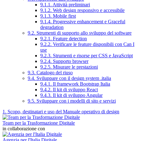
9.1.1. Attività preliminari
9.1.2. Web design responsivo e accessibile
9.1.3. Mobile first
9.1.4. Progressive enhancement e Graceful
degradation
9.2. Strumenti di supporto allo sviluppo del software
9.2.1. Feature detection
9.2.2. Verificare le feature disponibili con Can I
use
9.2.3. Strumenti e risorse per CSS e JavaScript
9.2.4. Supporto browser
9.2.5. Misurare le prestazioni
9.3. Catalogo del riuso
9.4. Sviluppare con il design system .italia
9.4.1. Il framework Bootstrap Italia
9.4.2. Il kit di sviluppo React
9.4.3. Il kit di sviluppo Angular
9.5. Sviluppare con i modelli di sito e servizi
1. Scopo, destinatari e uso del Manuale operativo di design
Team per la Trasformazione Digitale
in collaborazione con
Agenzia per l'Italia Digitale