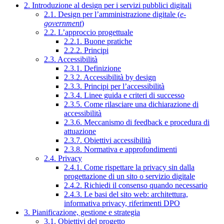
2. Introduzione al design per i servizi pubblici digitali
2.1. Design per l’amministrazione digitale (
e-
government
)
2.2. L’approccio progettuale
2.2.1. Buone pratiche
2.2.2. Principi
2.3. Accessibilità
2.3.1. Definizione
2.3.2. Accessibilità by design
2.3.3. Principi per l’accessibilità
2.3.4. Linee guida e criteri di successo
2.3.5. Come rilasciare una dichiarazione di
accessibilità
2.3.6. Meccanismo di feedback e procedura di
attuazione
2.3.7. Obiettivi accessibilità
2.3.8. Normativa e approfondimenti
2.4. Privacy
2.4.1. Come rispettare la privacy sin dalla
progettazione di un sito o servizio digitale
2.4.2. Richiedi il consenso quando necessario
2.4.3. Le basi del sito web: architettura,
informativa privacy, riferimenti DPO
3. Pianificazione, gestione e strategia
3.1. Obiettivi del progetto