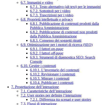
6.7. Immagini e video
6.7.1. Testo alternativo (alt text) per le immagini
6.7.2. Sottotitoli per i video
6.7.3. Trascrizioni per i video
6.8. Proprietà intellettuale e privacy
6.8.1. Pubblicazione di contenuti prodotti dalla
Pubblica Amministrazione
6.8.2. Pubblicazione di contenuti non prodotti
dalla Pubblica Amministrazione
6.8.3. Consenso dei soggetti ritratti
6.9. Ottimizzazione per i motori di ricerca (SEO)
6.9.1. I fattori
on-page
6.9.2. I fattori
off-page
6.9.3. Strumenti di diagnostica SEO: Search
Console
6.10. Gestire i contenuti
6.10.1. L’inventario dei contenuti
6.10.2. Revisionare i contenuti
6.10.3. Migrare i contenuti
6.10.4. Pubblicare i contenuti
7. Progettazione dell’interazione
7.1. Caratteristiche dell’interazione
7.2. User stories per definire l’interazione
7.2.1. Differenza tra scenari e user stories
7.3. Flussi di interazione