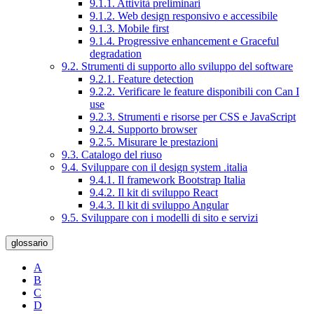
9.1.1. Attività preliminari
9.1.2. Web design responsivo e accessibile
9.1.3. Mobile first
9.1.4. Progressive enhancement e Graceful
degradation
9.2. Strumenti di supporto allo sviluppo del software
9.2.1. Feature detection
9.2.2. Verificare le feature disponibili con Can I
use
9.2.3. Strumenti e risorse per CSS e JavaScript
9.2.4. Supporto browser
9.2.5. Misurare le prestazioni
9.3. Catalogo del riuso
9.4. Sviluppare con il design system .italia
9.4.1. Il framework Bootstrap Italia
9.4.2. Il kit di sviluppo React
9.4.3. Il kit di sviluppo Angular
9.5. Sviluppare con i modelli di sito e servizi
glossario
A
B
C
D