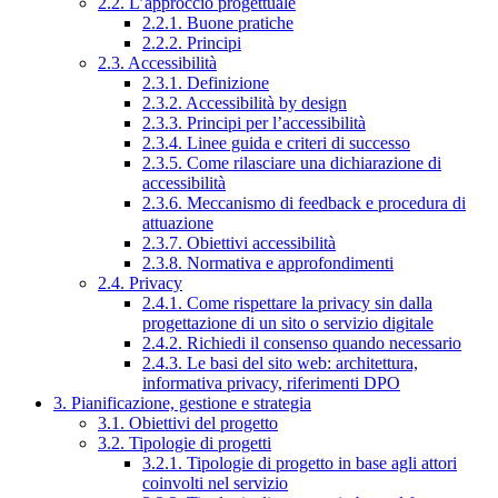
2.2. L’approccio progettuale
2.2.1. Buone pratiche
2.2.2. Principi
2.3. Accessibilità
2.3.1. Definizione
2.3.2. Accessibilità by design
2.3.3. Principi per l’accessibilità
2.3.4. Linee guida e criteri di successo
2.3.5. Come rilasciare una dichiarazione di
accessibilità
2.3.6. Meccanismo di feedback e procedura di
attuazione
2.3.7. Obiettivi accessibilità
2.3.8. Normativa e approfondimenti
2.4. Privacy
2.4.1. Come rispettare la privacy sin dalla
progettazione di un sito o servizio digitale
2.4.2. Richiedi il consenso quando necessario
2.4.3. Le basi del sito web: architettura,
informativa privacy, riferimenti DPO
3. Pianificazione, gestione e strategia
3.1. Obiettivi del progetto
3.2. Tipologie di progetti
3.2.1. Tipologie di progetto in base agli attori
coinvolti nel servizio