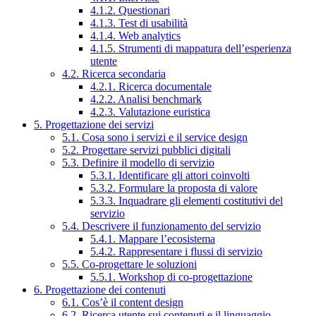
4.1.2. Questionari
4.1.3. Test di usabilità
4.1.4. Web analytics
4.1.5. Strumenti di mappatura dell’esperienza
utente
4.2. Ricerca secondaria
4.2.1. Ricerca documentale
4.2.2. Analisi benchmark
4.2.3. Valutazione euristica
5. Progettazione dei servizi
5.1. Cosa sono i servizi e il service design
5.2. Progettare servizi pubblici digitali
5.3. Definire il modello di servizio
5.3.1. Identificare gli attori coinvolti
5.3.2. Formulare la proposta di valore
5.3.3. Inquadrare gli elementi costitutivi del
servizio
5.4. Descrivere il funzionamento del servizio
5.4.1. Mappare l’ecosistema
5.4.2. Rappresentare i flussi di servizio
5.5. Co-progettare le soluzioni
5.5.1. Workshop di co-progettazione
6. Progettazione dei contenuti
6.1. Cos’è il content design
6.2. Ricerca utente sui contenuti e il linguaggio