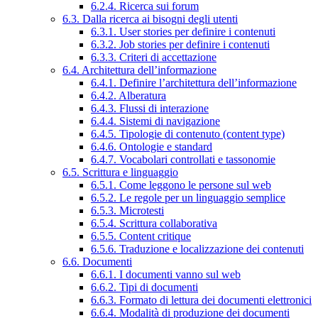
6.2.4. Ricerca sui forum
6.3. Dalla ricerca ai bisogni degli utenti
6.3.1. User stories per definire i contenuti
6.3.2. Job stories per definire i contenuti
6.3.3. Criteri di accettazione
6.4. Architettura dell’informazione
6.4.1. Definire l’architettura dell’informazione
6.4.2. Alberatura
6.4.3. Flussi di interazione
6.4.4. Sistemi di navigazione
6.4.5. Tipologie di contenuto (content type)
6.4.6. Ontologie e standard
6.4.7. Vocabolari controllati e tassonomie
6.5. Scrittura e linguaggio
6.5.1. Come leggono le persone sul web
6.5.2. Le regole per un linguaggio semplice
6.5.3. Microtesti
6.5.4. Scrittura collaborativa
6.5.5. Content critique
6.5.6. Traduzione e localizzazione dei contenuti
6.6. Documenti
6.6.1. I documenti vanno sul web
6.6.2. Tipi di documenti
6.6.3. Formato di lettura dei documenti elettronici
6.6.4. Modalità di produzione dei documenti