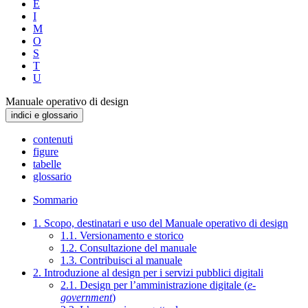
E
I
M
O
S
T
U
Manuale operativo di design
indici e glossario
contenuti
figure
tabelle
glossario
Sommario
1. Scopo, destinatari e uso del Manuale operativo di design
1.1. Versionamento e storico
1.2. Consultazione del manuale
1.3. Contribuisci al manuale
2. Introduzione al design per i servizi pubblici digitali
2.1. Design per l’amministrazione digitale (
e-
government
)