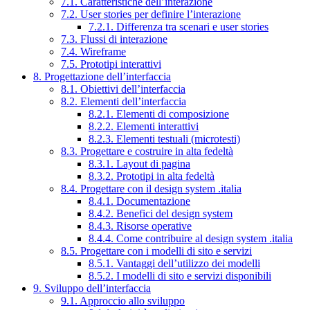
7.1. Caratteristiche dell’interazione
7.2. User stories per definire l’interazione
7.2.1. Differenza tra scenari e user stories
7.3. Flussi di interazione
7.4. Wireframe
7.5. Prototipi interattivi
8. Progettazione dell’interfaccia
8.1. Obiettivi dell’interfaccia
8.2. Elementi dell’interfaccia
8.2.1. Elementi di composizione
8.2.2. Elementi interattivi
8.2.3. Elementi testuali (microtesti)
8.3. Progettare e costruire in alta fedeltà
8.3.1. Layout di pagina
8.3.2. Prototipi in alta fedeltà
8.4. Progettare con il design system .italia
8.4.1. Documentazione
8.4.2. Benefici del design system
8.4.3. Risorse operative
8.4.4. Come contribuire al design system .italia
8.5. Progettare con i modelli di sito e servizi
8.5.1. Vantaggi dell’utilizzo dei modelli
8.5.2. I modelli di sito e servizi disponibili
9. Sviluppo dell’interfaccia
9.1. Approccio allo sviluppo