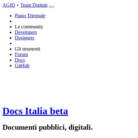
AGID
+
Team Digitale
Piano Triennale
Le community
Developers
Designers
Gli strumenti
Forum
Docs
GitHub
Docs Italia
beta
Documenti pubblici, digitali.