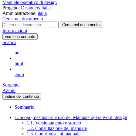
Manuale operativo di design
Progetto:
Designers Italia
Amministrazione:
italia
Cerca nel documento
Cerca nel documento
Informazioni
versione-corrente
Scarica
pdf
html
epub
Sorgente
Azioni
indice dei contenuti
Sommario
1. Scopo, destinatari e uso del Manuale operativo di design
1.1. Versionamento e storico
1.2. Consultazione del manuale
1.3. Contribuisci al manuale