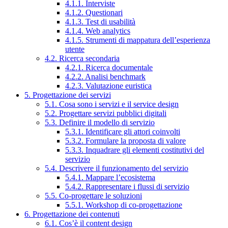
4.1.1. Interviste
4.1.2. Questionari
4.1.3. Test di usabilità
4.1.4. Web analytics
4.1.5. Strumenti di mappatura dell’esperienza
utente
4.2. Ricerca secondaria
4.2.1. Ricerca documentale
4.2.2. Analisi benchmark
4.2.3. Valutazione euristica
5. Progettazione dei servizi
5.1. Cosa sono i servizi e il service design
5.2. Progettare servizi pubblici digitali
5.3. Definire il modello di servizio
5.3.1. Identificare gli attori coinvolti
5.3.2. Formulare la proposta di valore
5.3.3. Inquadrare gli elementi costitutivi del
servizio
5.4. Descrivere il funzionamento del servizio
5.4.1. Mappare l’ecosistema
5.4.2. Rappresentare i flussi di servizio
5.5. Co-progettare le soluzioni
5.5.1. Workshop di co-progettazione
6. Progettazione dei contenuti
6.1. Cos’è il content design