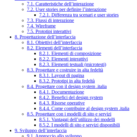
7.1. Caratteristiche dell’interazione
7.2. User stories per definire l’interazione
7.2.1. Differenza tra scenari e user stories
7.3. Flussi di interazione
7.4. Wireframe
7.5. Prototipi interattivi
8. Progettazione dell’interfaccia
8.1. Obiettivi dell’interfaccia
8.2. Elementi dell’interfaccia
8.2.1. Elementi di composizione
8.2.2. Elementi interattivi
8.2.3. Elementi testuali (microtesti)
8.3. Progettare e costruire in alta fedeltà
8.3.1. Layout di pagina
8.3.2. Prototipi in alta fedeltà
8.4. Progettare con il design system .italia
8.4.1. Documentazione
8.4.2. Benefici del design system
8.4.3. Risorse operative
8.4.4. Come contribuire al design system .italia
8.5. Progettare con i modelli di sito e servizi
8.5.1. Vantaggi dell’utilizzo dei modelli
8.5.2. I modelli di sito e servizi disponibili
9. Sviluppo dell’interfaccia
9.1. Approccio allo sviluppo