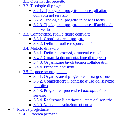
3.1. Obiettivi del progetto
3.2. Tipologie di progetti
3.2.1. Tipologie di progetto in base agli attori
coinvolti nel servizio
3.2.2. Tipologie di progetto in base al focus
3.2.3. Tipologie di progetto in base all’ambito di
intervento
3.3. Competenze, ruoli e figure coinvolte
3.3.1. Coordinatore di progetto
3.3.2. Definire ruoli e responsabilità
3.4. Metodo di lavoro
3.4.1. Definire processi, strumenti e rituali
3.4.2. Curare la documentazione di progetto
3.4.3. Organizzare tavoli tecnici collaborativi
3.4.4. Prendere decisioni
3.5. Il processo progettuale
3.5.1. Organizzare il progetto e la sua gestione
3.5.2. Comprendere il contesto d’uso del servizio
pubblico
3.5.3. Progettare i processi e i
touchpoint
del
servizio
3.5.4. Realizzare l’interfaccia utente del servizio
3.5.5. Validare la soluzione ottenuta
4. Ricerca progettuale
4.1. Ricerca primaria