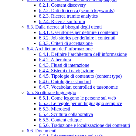
6.2.1. Content discovery
6.2.2. Dati di ricerca (search keywords)
6.2.3. Ricerca tramite analytics
6.2.4. Ricerca sui forum
6.3. Dalla ricerca ai bisogni degli utenti
6.3.1. User stories per definire i contenuti
6.3.2. Job stories per definire i contenuti
6.3.3. Criteri di accettazione
6.4. Architettura dell’informazione
6.4.1. Definire l’architettura dell’informazione
6.4.2. Alberatura
6.4.3. Flussi di interazione
6.4.4. Sistemi di navigazione
6.4.5. Tipologie di contenuto (content type)
6.4.6. Ontologie e standard
6.4.7. Vocabolari controllati e tassonomie
6.5. Scrittura e linguaggio
6.5.1. Come leggono le persone sul web
6.5.2. Le regole per un linguaggio semplice
6.5.3. Microtesti
6.5.4. Scrittura collaborativa
6.5.5. Content critique
6.5.6. Traduzione e localizzazione dei contenuti
6.6. Documenti