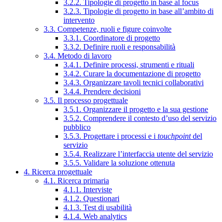
3.2.2. Tipologie di progetto in base al focus
3.2.3. Tipologie di progetto in base all’ambito di
intervento
3.3. Competenze, ruoli e figure coinvolte
3.3.1. Coordinatore di progetto
3.3.2. Definire ruoli e responsabilità
3.4. Metodo di lavoro
3.4.1. Definire processi, strumenti e rituali
3.4.2. Curare la documentazione di progetto
3.4.3. Organizzare tavoli tecnici collaborativi
3.4.4. Prendere decisioni
3.5. Il processo progettuale
3.5.1. Organizzare il progetto e la sua gestione
3.5.2. Comprendere il contesto d’uso del servizio
pubblico
3.5.3. Progettare i processi e i
touchpoint
del
servizio
3.5.4. Realizzare l’interfaccia utente del servizio
3.5.5. Validare la soluzione ottenuta
4. Ricerca progettuale
4.1. Ricerca primaria
4.1.1. Interviste
4.1.2. Questionari
4.1.3. Test di usabilità
4.1.4. Web analytics