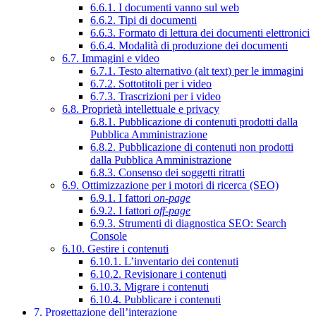
6.6.1. I documenti vanno sul web
6.6.2. Tipi di documenti
6.6.3. Formato di lettura dei documenti elettronici
6.6.4. Modalità di produzione dei documenti
6.7. Immagini e video
6.7.1. Testo alternativo (alt text) per le immagini
6.7.2. Sottotitoli per i video
6.7.3. Trascrizioni per i video
6.8. Proprietà intellettuale e privacy
6.8.1. Pubblicazione di contenuti prodotti dalla
Pubblica Amministrazione
6.8.2. Pubblicazione di contenuti non prodotti
dalla Pubblica Amministrazione
6.8.3. Consenso dei soggetti ritratti
6.9. Ottimizzazione per i motori di ricerca (SEO)
6.9.1. I fattori
on-page
6.9.2. I fattori
off-page
6.9.3. Strumenti di diagnostica SEO: Search
Console
6.10. Gestire i contenuti
6.10.1. L’inventario dei contenuti
6.10.2. Revisionare i contenuti
6.10.3. Migrare i contenuti
6.10.4. Pubblicare i contenuti
7. Progettazione dell’interazione