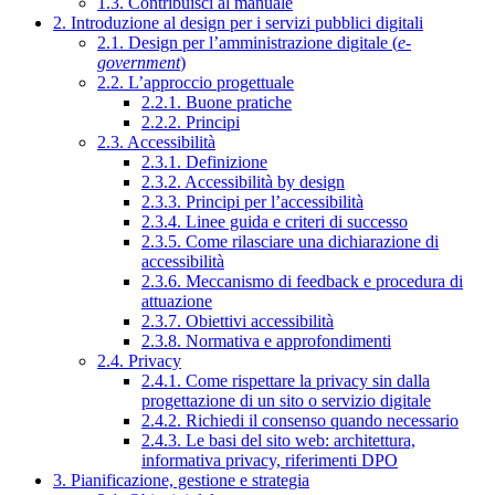
1.3. Contribuisci al manuale
2. Introduzione al design per i servizi pubblici digitali
2.1. Design per l’amministrazione digitale (
e-
government
)
2.2. L’approccio progettuale
2.2.1. Buone pratiche
2.2.2. Principi
2.3. Accessibilità
2.3.1. Definizione
2.3.2. Accessibilità by design
2.3.3. Principi per l’accessibilità
2.3.4. Linee guida e criteri di successo
2.3.5. Come rilasciare una dichiarazione di
accessibilità
2.3.6. Meccanismo di feedback e procedura di
attuazione
2.3.7. Obiettivi accessibilità
2.3.8. Normativa e approfondimenti
2.4. Privacy
2.4.1. Come rispettare la privacy sin dalla
progettazione di un sito o servizio digitale
2.4.2. Richiedi il consenso quando necessario
2.4.3. Le basi del sito web: architettura,
informativa privacy, riferimenti DPO
3. Pianificazione, gestione e strategia