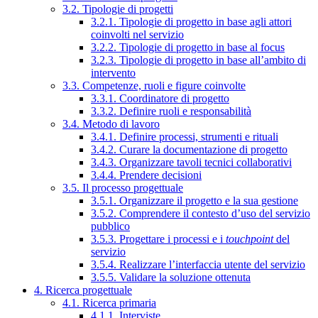
3.2. Tipologie di progetti
3.2.1. Tipologie di progetto in base agli attori
coinvolti nel servizio
3.2.2. Tipologie di progetto in base al focus
3.2.3. Tipologie di progetto in base all’ambito di
intervento
3.3. Competenze, ruoli e figure coinvolte
3.3.1. Coordinatore di progetto
3.3.2. Definire ruoli e responsabilità
3.4. Metodo di lavoro
3.4.1. Definire processi, strumenti e rituali
3.4.2. Curare la documentazione di progetto
3.4.3. Organizzare tavoli tecnici collaborativi
3.4.4. Prendere decisioni
3.5. Il processo progettuale
3.5.1. Organizzare il progetto e la sua gestione
3.5.2. Comprendere il contesto d’uso del servizio
pubblico
3.5.3. Progettare i processi e i
touchpoint
del
servizio
3.5.4. Realizzare l’interfaccia utente del servizio
3.5.5. Validare la soluzione ottenuta
4. Ricerca progettuale
4.1. Ricerca primaria
4.1.1. Interviste