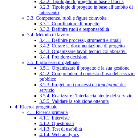
3.2.2. Tipologie di progetto in base al focus
3.2.3. Tipologie di progetto in base all’ambito di
intervento
3.3. Competenze, ruoli e figure coinvolte
3.3.1. Coordinatore di progetto
3.3.2. Definire ruoli e responsabilità
3.4. Metodo di lavoro
3.4.1. Definire processi, strumenti e rituali
3.4.2. Curare la documentazione di progetto
3.4.3. Organizzare tavoli tecnici collaborativi
3.4.4. Prendere decisioni
3.5. Il processo progettuale
3.5.1. Organizzare il progetto e la sua gestione
3.5.2. Comprendere il contesto d’uso del servizio
pubblico
3.5.3. Progettare i processi e i
touchpoint
del
servizio
3.5.4. Realizzare l’interfaccia utente del servizio
3.5.5. Validare la soluzione ottenuta
4. Ricerca progettuale
4.1. Ricerca primaria
4.1.1. Interviste
4.1.2. Questionari
4.1.3. Test di usabilità
4.1.4. Web analytics