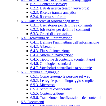
6.2.1. Content discovery
6.2.2. Dati di ricerca (search keywords)
6.2.3. Ricerca tramite analytics
6.2.4. Ricerca sui forum
6.3. Dalla ricerca ai bisogni degli utenti
6.3.1. User stories per definire i contenuti
6.3.2. Job stories per definire i contenuti
6.3.3. Criteri di accettazione
6.4. Architettura dell’informazione
6.4.1. Definire l’architettura dell’informazione
6.4.2. Alberatura
6.4.3. Flussi di interazione
6.4.4. Sistemi di navigazione
6.4.5. Tipologie di contenuto (content type)
6.4.6. Ontologie e standard
6.4.7. Vocabolari controllati e tassonomie
6.5. Scrittura e linguaggio
6.5.1. Come leggono le persone sul web
6.5.2. Le regole per un linguaggio semplice
6.5.3. Microtesti
6.5.4. Scrittura collaborativa
6.5.5. Content critique
6.5.6. Traduzione e localizzazione dei contenuti
6.6. Documenti