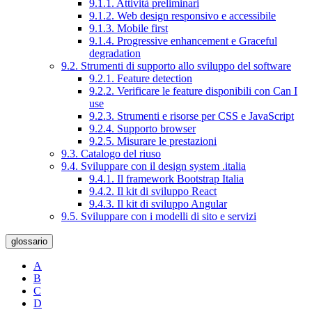
9.1.1. Attività preliminari
9.1.2. Web design responsivo e accessibile
9.1.3. Mobile first
9.1.4. Progressive enhancement e Graceful
degradation
9.2. Strumenti di supporto allo sviluppo del software
9.2.1. Feature detection
9.2.2. Verificare le feature disponibili con Can I
use
9.2.3. Strumenti e risorse per CSS e JavaScript
9.2.4. Supporto browser
9.2.5. Misurare le prestazioni
9.3. Catalogo del riuso
9.4. Sviluppare con il design system .italia
9.4.1. Il framework Bootstrap Italia
9.4.2. Il kit di sviluppo React
9.4.3. Il kit di sviluppo Angular
9.5. Sviluppare con i modelli di sito e servizi
glossario
A
B
C
D