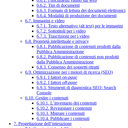
6.6.1. I documenti vanno sul web
6.6.2. Tipi di documenti
6.6.3. Formato di lettura dei documenti elettronici
6.6.4. Modalità di produzione dei documenti
6.7. Immagini e video
6.7.1. Testo alternativo (alt text) per le immagini
6.7.2. Sottotitoli per i video
6.7.3. Trascrizioni per i video
6.8. Proprietà intellettuale e privacy
6.8.1. Pubblicazione di contenuti prodotti dalla
Pubblica Amministrazione
6.8.2. Pubblicazione di contenuti non prodotti
dalla Pubblica Amministrazione
6.8.3. Consenso dei soggetti ritratti
6.9. Ottimizzazione per i motori di ricerca (SEO)
6.9.1. I fattori
on-page
6.9.2. I fattori
off-page
6.9.3. Strumenti di diagnostica SEO: Search
Console
6.10. Gestire i contenuti
6.10.1. L’inventario dei contenuti
6.10.2. Revisionare i contenuti
6.10.3. Migrare i contenuti
6.10.4. Pubblicare i contenuti
7. Progettazione dell’interazione