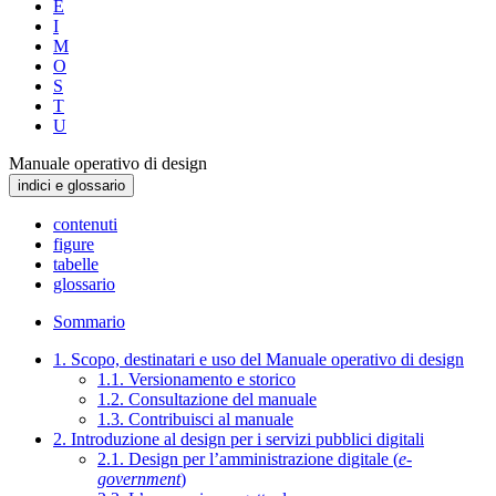
E
I
M
O
S
T
U
Manuale operativo di design
indici e glossario
contenuti
figure
tabelle
glossario
Sommario
1. Scopo, destinatari e uso del Manuale operativo di design
1.1. Versionamento e storico
1.2. Consultazione del manuale
1.3. Contribuisci al manuale
2. Introduzione al design per i servizi pubblici digitali
2.1. Design per l’amministrazione digitale (
e-
government
)