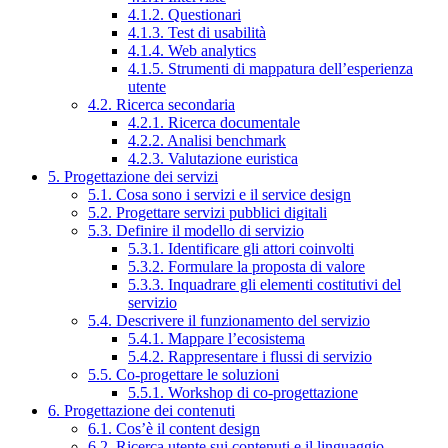
4.1.2. Questionari
4.1.3. Test di usabilità
4.1.4. Web analytics
4.1.5. Strumenti di mappatura dell’esperienza
utente
4.2. Ricerca secondaria
4.2.1. Ricerca documentale
4.2.2. Analisi benchmark
4.2.3. Valutazione euristica
5. Progettazione dei servizi
5.1. Cosa sono i servizi e il service design
5.2. Progettare servizi pubblici digitali
5.3. Definire il modello di servizio
5.3.1. Identificare gli attori coinvolti
5.3.2. Formulare la proposta di valore
5.3.3. Inquadrare gli elementi costitutivi del
servizio
5.4. Descrivere il funzionamento del servizio
5.4.1. Mappare l’ecosistema
5.4.2. Rappresentare i flussi di servizio
5.5. Co-progettare le soluzioni
5.5.1. Workshop di co-progettazione
6. Progettazione dei contenuti
6.1. Cos’è il content design
6.2. Ricerca utente sui contenuti e il linguaggio