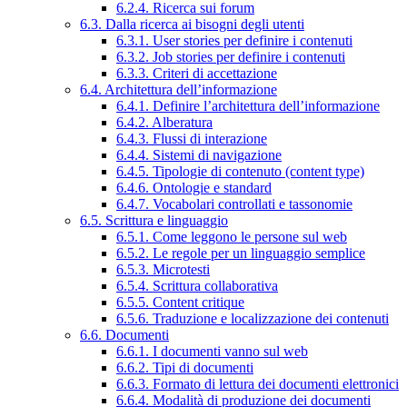
6.2.4. Ricerca sui forum
6.3. Dalla ricerca ai bisogni degli utenti
6.3.1. User stories per definire i contenuti
6.3.2. Job stories per definire i contenuti
6.3.3. Criteri di accettazione
6.4. Architettura dell’informazione
6.4.1. Definire l’architettura dell’informazione
6.4.2. Alberatura
6.4.3. Flussi di interazione
6.4.4. Sistemi di navigazione
6.4.5. Tipologie di contenuto (content type)
6.4.6. Ontologie e standard
6.4.7. Vocabolari controllati e tassonomie
6.5. Scrittura e linguaggio
6.5.1. Come leggono le persone sul web
6.5.2. Le regole per un linguaggio semplice
6.5.3. Microtesti
6.5.4. Scrittura collaborativa
6.5.5. Content critique
6.5.6. Traduzione e localizzazione dei contenuti
6.6. Documenti
6.6.1. I documenti vanno sul web
6.6.2. Tipi di documenti
6.6.3. Formato di lettura dei documenti elettronici
6.6.4. Modalità di produzione dei documenti