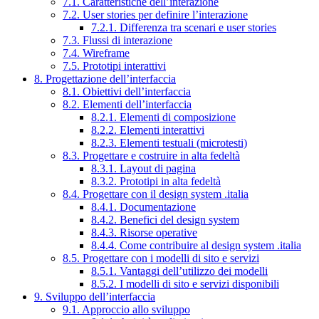
7.1. Caratteristiche dell’interazione
7.2. User stories per definire l’interazione
7.2.1. Differenza tra scenari e user stories
7.3. Flussi di interazione
7.4. Wireframe
7.5. Prototipi interattivi
8. Progettazione dell’interfaccia
8.1. Obiettivi dell’interfaccia
8.2. Elementi dell’interfaccia
8.2.1. Elementi di composizione
8.2.2. Elementi interattivi
8.2.3. Elementi testuali (microtesti)
8.3. Progettare e costruire in alta fedeltà
8.3.1. Layout di pagina
8.3.2. Prototipi in alta fedeltà
8.4. Progettare con il design system .italia
8.4.1. Documentazione
8.4.2. Benefici del design system
8.4.3. Risorse operative
8.4.4. Come contribuire al design system .italia
8.5. Progettare con i modelli di sito e servizi
8.5.1. Vantaggi dell’utilizzo dei modelli
8.5.2. I modelli di sito e servizi disponibili
9. Sviluppo dell’interfaccia
9.1. Approccio allo sviluppo