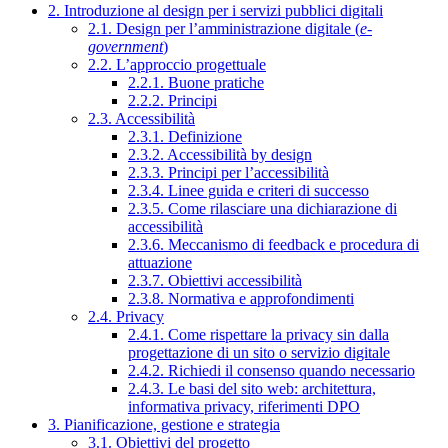
2. Introduzione al design per i servizi pubblici digitali
2.1. Design per l’amministrazione digitale (
e-
government
)
2.2. L’approccio progettuale
2.2.1. Buone pratiche
2.2.2. Principi
2.3. Accessibilità
2.3.1. Definizione
2.3.2. Accessibilità by design
2.3.3. Principi per l’accessibilità
2.3.4. Linee guida e criteri di successo
2.3.5. Come rilasciare una dichiarazione di
accessibilità
2.3.6. Meccanismo di feedback e procedura di
attuazione
2.3.7. Obiettivi accessibilità
2.3.8. Normativa e approfondimenti
2.4. Privacy
2.4.1. Come rispettare la privacy sin dalla
progettazione di un sito o servizio digitale
2.4.2. Richiedi il consenso quando necessario
2.4.3. Le basi del sito web: architettura,
informativa privacy, riferimenti DPO
3. Pianificazione, gestione e strategia
3.1. Obiettivi del progetto