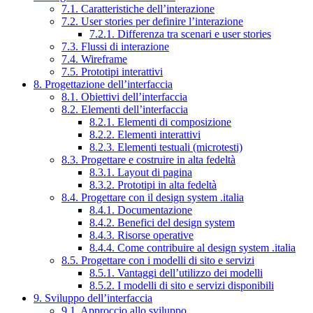
7.1. Caratteristiche dell’interazione
7.2. User stories per definire l’interazione
7.2.1. Differenza tra scenari e user stories
7.3. Flussi di interazione
7.4. Wireframe
7.5. Prototipi interattivi
8. Progettazione dell’interfaccia
8.1. Obiettivi dell’interfaccia
8.2. Elementi dell’interfaccia
8.2.1. Elementi di composizione
8.2.2. Elementi interattivi
8.2.3. Elementi testuali (microtesti)
8.3. Progettare e costruire in alta fedeltà
8.3.1. Layout di pagina
8.3.2. Prototipi in alta fedeltà
8.4. Progettare con il design system .italia
8.4.1. Documentazione
8.4.2. Benefici del design system
8.4.3. Risorse operative
8.4.4. Come contribuire al design system .italia
8.5. Progettare con i modelli di sito e servizi
8.5.1. Vantaggi dell’utilizzo dei modelli
8.5.2. I modelli di sito e servizi disponibili
9. Sviluppo dell’interfaccia
9.1. Approccio allo sviluppo