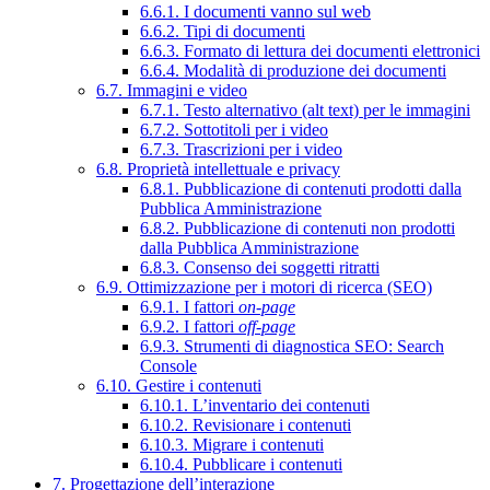
6.6.1. I documenti vanno sul web
6.6.2. Tipi di documenti
6.6.3. Formato di lettura dei documenti elettronici
6.6.4. Modalità di produzione dei documenti
6.7. Immagini e video
6.7.1. Testo alternativo (alt text) per le immagini
6.7.2. Sottotitoli per i video
6.7.3. Trascrizioni per i video
6.8. Proprietà intellettuale e privacy
6.8.1. Pubblicazione di contenuti prodotti dalla
Pubblica Amministrazione
6.8.2. Pubblicazione di contenuti non prodotti
dalla Pubblica Amministrazione
6.8.3. Consenso dei soggetti ritratti
6.9. Ottimizzazione per i motori di ricerca (SEO)
6.9.1. I fattori
on-page
6.9.2. I fattori
off-page
6.9.3. Strumenti di diagnostica SEO: Search
Console
6.10. Gestire i contenuti
6.10.1. L’inventario dei contenuti
6.10.2. Revisionare i contenuti
6.10.3. Migrare i contenuti
6.10.4. Pubblicare i contenuti
7. Progettazione dell’interazione