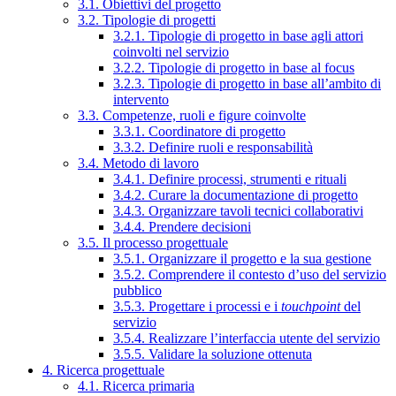
3.1. Obiettivi del progetto
3.2. Tipologie di progetti
3.2.1. Tipologie di progetto in base agli attori
coinvolti nel servizio
3.2.2. Tipologie di progetto in base al focus
3.2.3. Tipologie di progetto in base all’ambito di
intervento
3.3. Competenze, ruoli e figure coinvolte
3.3.1. Coordinatore di progetto
3.3.2. Definire ruoli e responsabilità
3.4. Metodo di lavoro
3.4.1. Definire processi, strumenti e rituali
3.4.2. Curare la documentazione di progetto
3.4.3. Organizzare tavoli tecnici collaborativi
3.4.4. Prendere decisioni
3.5. Il processo progettuale
3.5.1. Organizzare il progetto e la sua gestione
3.5.2. Comprendere il contesto d’uso del servizio
pubblico
3.5.3. Progettare i processi e i
touchpoint
del
servizio
3.5.4. Realizzare l’interfaccia utente del servizio
3.5.5. Validare la soluzione ottenuta
4. Ricerca progettuale
4.1. Ricerca primaria