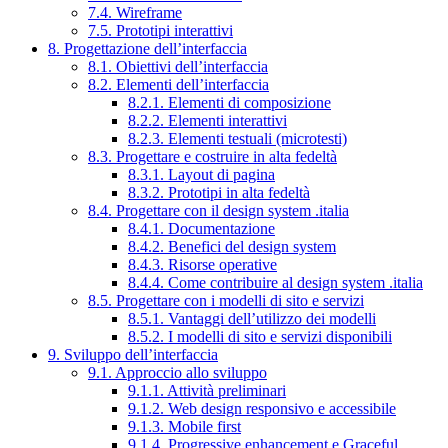
7.4. Wireframe
7.5. Prototipi interattivi
8. Progettazione dell’interfaccia
8.1. Obiettivi dell’interfaccia
8.2. Elementi dell’interfaccia
8.2.1. Elementi di composizione
8.2.2. Elementi interattivi
8.2.3. Elementi testuali (microtesti)
8.3. Progettare e costruire in alta fedeltà
8.3.1. Layout di pagina
8.3.2. Prototipi in alta fedeltà
8.4. Progettare con il design system .italia
8.4.1. Documentazione
8.4.2. Benefici del design system
8.4.3. Risorse operative
8.4.4. Come contribuire al design system .italia
8.5. Progettare con i modelli di sito e servizi
8.5.1. Vantaggi dell’utilizzo dei modelli
8.5.2. I modelli di sito e servizi disponibili
9. Sviluppo dell’interfaccia
9.1. Approccio allo sviluppo
9.1.1. Attività preliminari
9.1.2. Web design responsivo e accessibile
9.1.3. Mobile first
9.1.4. Progressive enhancement e Graceful