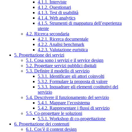
4.1.1. Interviste
4.1.2. Questionari
4.1.3. Test di usabilità
4.1.4. Web analytics
4.1.5. Strumenti di mappatura dell’esperienza
utente
4.2. Ricerca secondaria
4.2.1. Ricerca documentale
4.2.2. Analisi benchmark
4.2.3. Valutazione euristica
5. Progettazione dei servizi
5.1. Cosa sono i servizi e il service design
5.2. Progettare servizi pubblici digitali
5.3. Definire il modello di servizio
5.3.1. Identificare gli attori coinvolti
5.3.2. Formulare la proposta di valore
5.3.3. Inquadrare gli elementi costitutivi del
servizio
5.4. Descrivere il funzionamento del servizio
5.4.1. Mappare l’ecosistema
5.4.2. Rappresentare i flussi di servizio
5.5. Co-progettare le soluzioni
5.5.1. Workshop di co-progettazione
6. Progettazione dei contenuti
6.1. Cos’è il content design