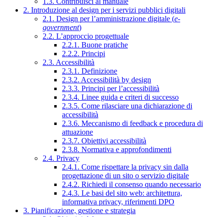
1.3. Contribuisci al manuale
2. Introduzione al design per i servizi pubblici digitali
2.1. Design per l’amministrazione digitale (
e-
government
)
2.2. L’approccio progettuale
2.2.1. Buone pratiche
2.2.2. Principi
2.3. Accessibilità
2.3.1. Definizione
2.3.2. Accessibilità by design
2.3.3. Principi per l’accessibilità
2.3.4. Linee guida e criteri di successo
2.3.5. Come rilasciare una dichiarazione di
accessibilità
2.3.6. Meccanismo di feedback e procedura di
attuazione
2.3.7. Obiettivi accessibilità
2.3.8. Normativa e approfondimenti
2.4. Privacy
2.4.1. Come rispettare la privacy sin dalla
progettazione di un sito o servizio digitale
2.4.2. Richiedi il consenso quando necessario
2.4.3. Le basi del sito web: architettura,
informativa privacy, riferimenti DPO
3. Pianificazione, gestione e strategia