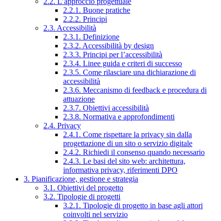
2.2. L’approccio progettuale
2.2.1. Buone pratiche
2.2.2. Principi
2.3. Accessibilità
2.3.1. Definizione
2.3.2. Accessibilità by design
2.3.3. Principi per l’accessibilità
2.3.4. Linee guida e criteri di successo
2.3.5. Come rilasciare una dichiarazione di
accessibilità
2.3.6. Meccanismo di feedback e procedura di
attuazione
2.3.7. Obiettivi accessibilità
2.3.8. Normativa e approfondimenti
2.4. Privacy
2.4.1. Come rispettare la privacy sin dalla
progettazione di un sito o servizio digitale
2.4.2. Richiedi il consenso quando necessario
2.4.3. Le basi del sito web: architettura,
informativa privacy, riferimenti DPO
3. Pianificazione, gestione e strategia
3.1. Obiettivi del progetto
3.2. Tipologie di progetti
3.2.1. Tipologie di progetto in base agli attori
coinvolti nel servizio