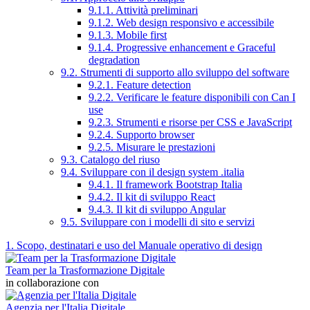
9.1.1. Attività preliminari
9.1.2. Web design responsivo e accessibile
9.1.3. Mobile first
9.1.4. Progressive enhancement e Graceful
degradation
9.2. Strumenti di supporto allo sviluppo del software
9.2.1. Feature detection
9.2.2. Verificare le feature disponibili con Can I
use
9.2.3. Strumenti e risorse per CSS e JavaScript
9.2.4. Supporto browser
9.2.5. Misurare le prestazioni
9.3. Catalogo del riuso
9.4. Sviluppare con il design system .italia
9.4.1. Il framework Bootstrap Italia
9.4.2. Il kit di sviluppo React
9.4.3. Il kit di sviluppo Angular
9.5. Sviluppare con i modelli di sito e servizi
1. Scopo, destinatari e uso del Manuale operativo di design
Team per la Trasformazione Digitale
in collaborazione con
Agenzia per l'Italia Digitale