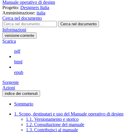
Manuale operativo di design
Progetto:
Designers Italia
Amministrazione:
italia
Cerca nel documento
Cerca nel documento
Informazioni
versione-corrente
Scarica
pdf
html
epub
Sorgente
Azioni
indice dei contenuti
Sommario
1. Scopo, destinatari e uso del Manuale operativo di design
1.1. Versionamento e storico
1.2. Consultazione del manuale
1.3. Contribuisci al manuale