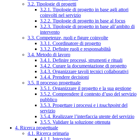
3.2. Tipologie di progetti
3.2.1. Tipologie di progetto in base agli attori
coinvolti nel servizio
3.2.2. Tipologie di progetto in base al focus
3.2.3. Tipologie di progetto in base all’ambito di
intervento
3.3. Competenze, ruoli e figure coinvolte
3.3.1. Coordinatore di progetto
3.3.2. Definire ruoli e responsabilità
3.4. Metodo di lavoro
3.4.1. Definire processi, strumenti e rituali
3.4.2. Curare la documentazione di progetto
3.4.3. Organizzare tavoli tecnici collaborativi
3.4.4. Prendere decisioni
3.5. Il processo progettuale
3.5.1. Organizzare il progetto e la sua gestione
3.5.2. Comprendere il contesto d’uso del servizio
pubblico
3.5.3. Progettare i processi e i
touchpoint
del
servizio
3.5.4. Realizzare l’interfaccia utente del servizio
3.5.5. Validare la soluzione ottenuta
4. Ricerca progettuale
4.1. Ricerca primaria
4.1.1. Interviste