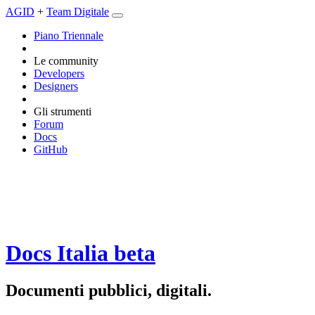
AGID
+
Team Digitale
Piano Triennale
Le community
Developers
Designers
Gli strumenti
Forum
Docs
GitHub
Docs Italia
beta
Documenti pubblici, digitali.