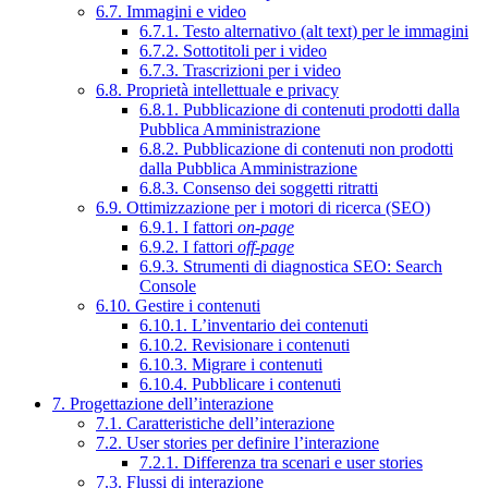
6.7. Immagini e video
6.7.1. Testo alternativo (alt text) per le immagini
6.7.2. Sottotitoli per i video
6.7.3. Trascrizioni per i video
6.8. Proprietà intellettuale e privacy
6.8.1. Pubblicazione di contenuti prodotti dalla
Pubblica Amministrazione
6.8.2. Pubblicazione di contenuti non prodotti
dalla Pubblica Amministrazione
6.8.3. Consenso dei soggetti ritratti
6.9. Ottimizzazione per i motori di ricerca (SEO)
6.9.1. I fattori
on-page
6.9.2. I fattori
off-page
6.9.3. Strumenti di diagnostica SEO: Search
Console
6.10. Gestire i contenuti
6.10.1. L’inventario dei contenuti
6.10.2. Revisionare i contenuti
6.10.3. Migrare i contenuti
6.10.4. Pubblicare i contenuti
7. Progettazione dell’interazione
7.1. Caratteristiche dell’interazione
7.2. User stories per definire l’interazione
7.2.1. Differenza tra scenari e user stories
7.3. Flussi di interazione