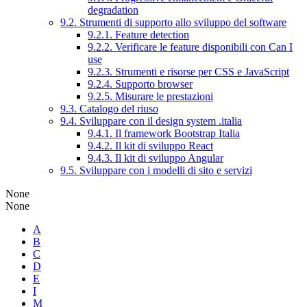
degradation
9.2. Strumenti di supporto allo sviluppo del software
9.2.1. Feature detection
9.2.2. Verificare le feature disponibili con Can I
use
9.2.3. Strumenti e risorse per CSS e JavaScript
9.2.4. Supporto browser
9.2.5. Misurare le prestazioni
9.3. Catalogo del riuso
9.4. Sviluppare con il design system .italia
9.4.1. Il framework Bootstrap Italia
9.4.2. Il kit di sviluppo React
9.4.3. Il kit di sviluppo Angular
9.5. Sviluppare con i modelli di sito e servizi
None
None
A
B
C
D
E
I
M