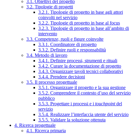
3.1. Obiettivi del progetto
3.2. Tipologie di progetti
3.2.1. Tipologie di progetto in base agli attori
coinvolti nel servizio
3.2.2. Tipologie di progetto in base al focus
3.2.3. Tipologie di progetto in base all’ambito di
intervento
3.3. Competenze, ruoli e figure coinvolte
3.3.1. Coordinatore di progetto
3.3.2. Definire ruoli e responsabilità
3.4. Metodo di lavoro
3.4.1. Definire processi, strumenti e rituali
3.4.2. Curare la documentazione di progetto
3.4.3. Organizzare tavoli tecnici collaborativi
3.4.4. Prendere decisioni
3.5. Il processo progettuale
3.5.1. Organizzare il progetto e la sua gestione
3.5.2. Comprendere il contesto d’uso del servizio
pubblico
3.5.3. Progettare i processi e i
touchpoint
del
servizio
3.5.4. Realizzare l’interfaccia utente del servizio
3.5.5. Validare la soluzione ottenuta
4. Ricerca progettuale
4.1. Ricerca primaria