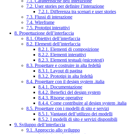
7.1. Caratteristiche dell’interazione
7.2. User stories per definire l’interazione
7.2.1. Differenza tra scenari e user stories
7.3. Flussi di interazione
7.4. Wireframe
7.5. Prototipi interattivi
8. Progettazione dell’interfaccia
8.1. Obiettivi dell’interfaccia
8.2. Elementi dell’interfaccia
8.2.1. Elementi di composizione
8.2.2. Elementi interattivi
8.2.3. Elementi testuali (microtesti)
8.3. Progettare e costruire in alta fedeltà
8.3.1. Layout di pagina
8.3.2. Prototipi in alta fedeltà
8.4. Progettare con il design system .italia
8.4.1. Documentazione
8.4.2. Benefici del design system
8.4.3. Risorse operative
8.4.4. Come contribuire al design system .italia
8.5. Progettare con i modelli di sito e servizi
8.5.1. Vantaggi dell’utilizzo dei modelli
8.5.2. I modelli di sito e servizi disponibili
9. Sviluppo dell’interfaccia
9.1. Approccio allo sviluppo