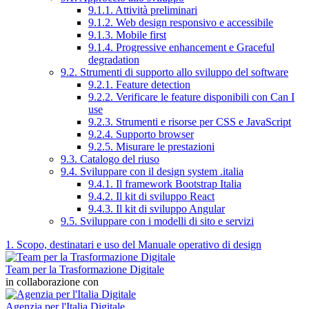
9.1.1. Attività preliminari
9.1.2. Web design responsivo e accessibile
9.1.3. Mobile first
9.1.4. Progressive enhancement e Graceful
degradation
9.2. Strumenti di supporto allo sviluppo del software
9.2.1. Feature detection
9.2.2. Verificare le feature disponibili con Can I
use
9.2.3. Strumenti e risorse per CSS e JavaScript
9.2.4. Supporto browser
9.2.5. Misurare le prestazioni
9.3. Catalogo del riuso
9.4. Sviluppare con il design system .italia
9.4.1. Il framework Bootstrap Italia
9.4.2. Il kit di sviluppo React
9.4.3. Il kit di sviluppo Angular
9.5. Sviluppare con i modelli di sito e servizi
1. Scopo, destinatari e uso del Manuale operativo di design
Team per la Trasformazione Digitale
in collaborazione con
Agenzia per l'Italia Digitale