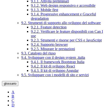
9.1.1. Attività preliminari
9.1.2. Web design responsivo e accessibile
9.1.3. Mobile first
9.1.4. Progressive enhancement e Graceful
degradation
9.2. Strumenti di supporto allo sviluppo del software
9.2.1. Feature detection
9.2.2. Verificare le feature disponibili con Can I
use
9.2.3. Strumenti e risorse per CSS e JavaScript
9.2.4. Supporto browser
9.2.5. Misurare le prestazioni
9.3. Catalogo del riuso
9.4. Sviluppare con il design system .italia
9.4.1. Il framework Bootstrap Italia
9.4.2. Il kit di sviluppo React
9.4.3. Il kit di sviluppo Angular
9.5. Sviluppare con i modelli di sito e servizi
glossario
A
B
C
D