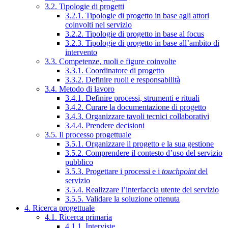
3.2. Tipologie di progetti
3.2.1. Tipologie di progetto in base agli attori
coinvolti nel servizio
3.2.2. Tipologie di progetto in base al focus
3.2.3. Tipologie di progetto in base all’ambito di
intervento
3.3. Competenze, ruoli e figure coinvolte
3.3.1. Coordinatore di progetto
3.3.2. Definire ruoli e responsabilità
3.4. Metodo di lavoro
3.4.1. Definire processi, strumenti e rituali
3.4.2. Curare la documentazione di progetto
3.4.3. Organizzare tavoli tecnici collaborativi
3.4.4. Prendere decisioni
3.5. Il processo progettuale
3.5.1. Organizzare il progetto e la sua gestione
3.5.2. Comprendere il contesto d’uso del servizio
pubblico
3.5.3. Progettare i processi e i
touchpoint
del
servizio
3.5.4. Realizzare l’interfaccia utente del servizio
3.5.5. Validare la soluzione ottenuta
4. Ricerca progettuale
4.1. Ricerca primaria
4.1.1. Interviste