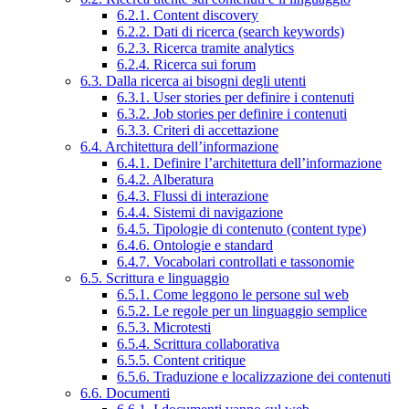
6.2.1. Content discovery
6.2.2. Dati di ricerca (search keywords)
6.2.3. Ricerca tramite analytics
6.2.4. Ricerca sui forum
6.3. Dalla ricerca ai bisogni degli utenti
6.3.1. User stories per definire i contenuti
6.3.2. Job stories per definire i contenuti
6.3.3. Criteri di accettazione
6.4. Architettura dell’informazione
6.4.1. Definire l’architettura dell’informazione
6.4.2. Alberatura
6.4.3. Flussi di interazione
6.4.4. Sistemi di navigazione
6.4.5. Tipologie di contenuto (content type)
6.4.6. Ontologie e standard
6.4.7. Vocabolari controllati e tassonomie
6.5. Scrittura e linguaggio
6.5.1. Come leggono le persone sul web
6.5.2. Le regole per un linguaggio semplice
6.5.3. Microtesti
6.5.4. Scrittura collaborativa
6.5.5. Content critique
6.5.6. Traduzione e localizzazione dei contenuti
6.6. Documenti