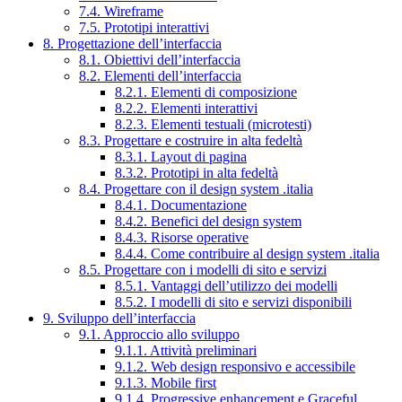
7.4. Wireframe
7.5. Prototipi interattivi
8. Progettazione dell’interfaccia
8.1. Obiettivi dell’interfaccia
8.2. Elementi dell’interfaccia
8.2.1. Elementi di composizione
8.2.2. Elementi interattivi
8.2.3. Elementi testuali (microtesti)
8.3. Progettare e costruire in alta fedeltà
8.3.1. Layout di pagina
8.3.2. Prototipi in alta fedeltà
8.4. Progettare con il design system .italia
8.4.1. Documentazione
8.4.2. Benefici del design system
8.4.3. Risorse operative
8.4.4. Come contribuire al design system .italia
8.5. Progettare con i modelli di sito e servizi
8.5.1. Vantaggi dell’utilizzo dei modelli
8.5.2. I modelli di sito e servizi disponibili
9. Sviluppo dell’interfaccia
9.1. Approccio allo sviluppo
9.1.1. Attività preliminari
9.1.2. Web design responsivo e accessibile
9.1.3. Mobile first
9.1.4. Progressive enhancement e Graceful