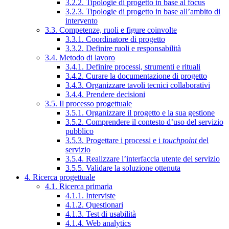
3.2.2. Tipologie di progetto in base al focus
3.2.3. Tipologie di progetto in base all’ambito di
intervento
3.3. Competenze, ruoli e figure coinvolte
3.3.1. Coordinatore di progetto
3.3.2. Definire ruoli e responsabilità
3.4. Metodo di lavoro
3.4.1. Definire processi, strumenti e rituali
3.4.2. Curare la documentazione di progetto
3.4.3. Organizzare tavoli tecnici collaborativi
3.4.4. Prendere decisioni
3.5. Il processo progettuale
3.5.1. Organizzare il progetto e la sua gestione
3.5.2. Comprendere il contesto d’uso del servizio
pubblico
3.5.3. Progettare i processi e i
touchpoint
del
servizio
3.5.4. Realizzare l’interfaccia utente del servizio
3.5.5. Validare la soluzione ottenuta
4. Ricerca progettuale
4.1. Ricerca primaria
4.1.1. Interviste
4.1.2. Questionari
4.1.3. Test di usabilità
4.1.4. Web analytics