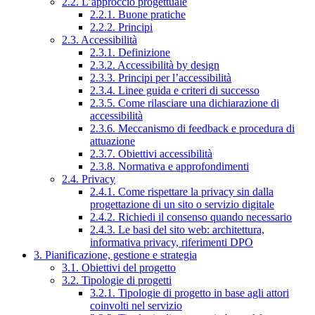
2.2. L’approccio progettuale
2.2.1. Buone pratiche
2.2.2. Principi
2.3. Accessibilità
2.3.1. Definizione
2.3.2. Accessibilità by design
2.3.3. Principi per l’accessibilità
2.3.4. Linee guida e criteri di successo
2.3.5. Come rilasciare una dichiarazione di
accessibilità
2.3.6. Meccanismo di feedback e procedura di
attuazione
2.3.7. Obiettivi accessibilità
2.3.8. Normativa e approfondimenti
2.4. Privacy
2.4.1. Come rispettare la privacy sin dalla
progettazione di un sito o servizio digitale
2.4.2. Richiedi il consenso quando necessario
2.4.3. Le basi del sito web: architettura,
informativa privacy, riferimenti DPO
3. Pianificazione, gestione e strategia
3.1. Obiettivi del progetto
3.2. Tipologie di progetti
3.2.1. Tipologie di progetto in base agli attori
coinvolti nel servizio