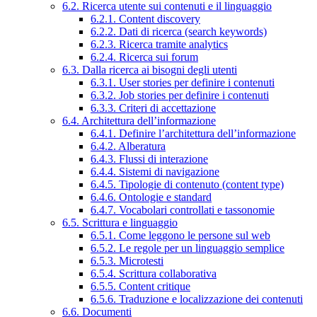
6.2. Ricerca utente sui contenuti e il linguaggio
6.2.1. Content discovery
6.2.2. Dati di ricerca (search keywords)
6.2.3. Ricerca tramite analytics
6.2.4. Ricerca sui forum
6.3. Dalla ricerca ai bisogni degli utenti
6.3.1. User stories per definire i contenuti
6.3.2. Job stories per definire i contenuti
6.3.3. Criteri di accettazione
6.4. Architettura dell’informazione
6.4.1. Definire l’architettura dell’informazione
6.4.2. Alberatura
6.4.3. Flussi di interazione
6.4.4. Sistemi di navigazione
6.4.5. Tipologie di contenuto (content type)
6.4.6. Ontologie e standard
6.4.7. Vocabolari controllati e tassonomie
6.5. Scrittura e linguaggio
6.5.1. Come leggono le persone sul web
6.5.2. Le regole per un linguaggio semplice
6.5.3. Microtesti
6.5.4. Scrittura collaborativa
6.5.5. Content critique
6.5.6. Traduzione e localizzazione dei contenuti
6.6. Documenti