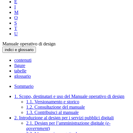
E
I
M
O
S
T
U
Manuale operativo di design
indici e glossario
contenuti
figure
tabelle
glossario
Sommario
1. Scopo, destinatari e uso del Manuale operativo di design
1.1. Versionamento e storico
1.2. Consultazione del manuale
1.3. Contribuisci al manuale
2. Introduzione al design per i servizi pubblici digitali
2.1. Design per l’amministrazione digitale (
e-
government
)