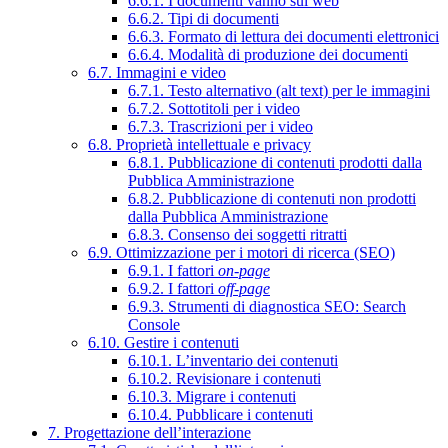
6.6.1. I documenti vanno sul web
6.6.2. Tipi di documenti
6.6.3. Formato di lettura dei documenti elettronici
6.6.4. Modalità di produzione dei documenti
6.7. Immagini e video
6.7.1. Testo alternativo (alt text) per le immagini
6.7.2. Sottotitoli per i video
6.7.3. Trascrizioni per i video
6.8. Proprietà intellettuale e privacy
6.8.1. Pubblicazione di contenuti prodotti dalla
Pubblica Amministrazione
6.8.2. Pubblicazione di contenuti non prodotti
dalla Pubblica Amministrazione
6.8.3. Consenso dei soggetti ritratti
6.9. Ottimizzazione per i motori di ricerca (SEO)
6.9.1. I fattori
on-page
6.9.2. I fattori
off-page
6.9.3. Strumenti di diagnostica SEO: Search
Console
6.10. Gestire i contenuti
6.10.1. L’inventario dei contenuti
6.10.2. Revisionare i contenuti
6.10.3. Migrare i contenuti
6.10.4. Pubblicare i contenuti
7. Progettazione dell’interazione