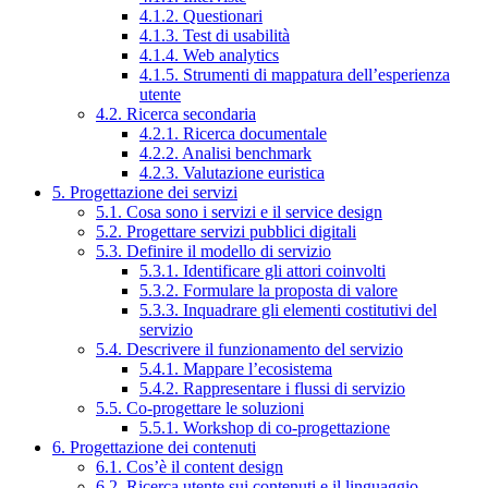
4.1.2. Questionari
4.1.3. Test di usabilità
4.1.4. Web analytics
4.1.5. Strumenti di mappatura dell’esperienza
utente
4.2. Ricerca secondaria
4.2.1. Ricerca documentale
4.2.2. Analisi benchmark
4.2.3. Valutazione euristica
5. Progettazione dei servizi
5.1. Cosa sono i servizi e il service design
5.2. Progettare servizi pubblici digitali
5.3. Definire il modello di servizio
5.3.1. Identificare gli attori coinvolti
5.3.2. Formulare la proposta di valore
5.3.3. Inquadrare gli elementi costitutivi del
servizio
5.4. Descrivere il funzionamento del servizio
5.4.1. Mappare l’ecosistema
5.4.2. Rappresentare i flussi di servizio
5.5. Co-progettare le soluzioni
5.5.1. Workshop di co-progettazione
6. Progettazione dei contenuti
6.1. Cos’è il content design
6.2. Ricerca utente sui contenuti e il linguaggio