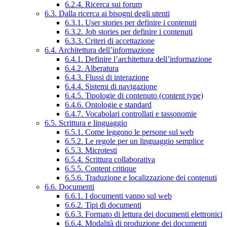
6.2.4. Ricerca sui forum
6.3. Dalla ricerca ai bisogni degli utenti
6.3.1. User stories per definire i contenuti
6.3.2. Job stories per definire i contenuti
6.3.3. Criteri di accettazione
6.4. Architettura dell’informazione
6.4.1. Definire l’architettura dell’informazione
6.4.2. Alberatura
6.4.3. Flussi di interazione
6.4.4. Sistemi di navigazione
6.4.5. Tipologie di contenuto (content type)
6.4.6. Ontologie e standard
6.4.7. Vocabolari controllati e tassonomie
6.5. Scrittura e linguaggio
6.5.1. Come leggono le persone sul web
6.5.2. Le regole per un linguaggio semplice
6.5.3. Microtesti
6.5.4. Scrittura collaborativa
6.5.5. Content critique
6.5.6. Traduzione e localizzazione dei contenuti
6.6. Documenti
6.6.1. I documenti vanno sul web
6.6.2. Tipi di documenti
6.6.3. Formato di lettura dei documenti elettronici
6.6.4. Modalità di produzione dei documenti