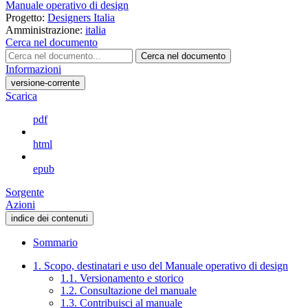
Manuale operativo di design
Progetto:
Designers Italia
Amministrazione:
italia
Cerca nel documento
Cerca nel documento
Informazioni
versione-corrente
Scarica
pdf
html
epub
Sorgente
Azioni
indice dei contenuti
Sommario
1. Scopo, destinatari e uso del Manuale operativo di design
1.1. Versionamento e storico
1.2. Consultazione del manuale
1.3. Contribuisci al manuale