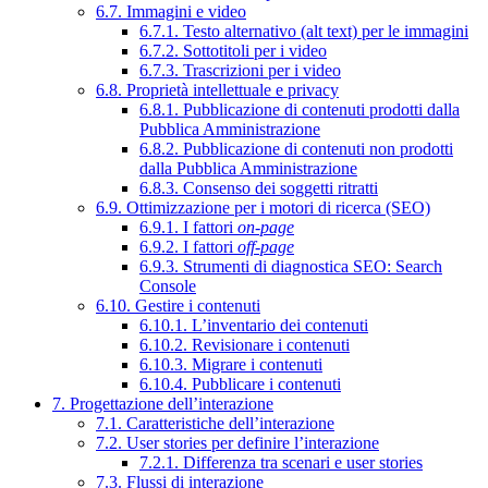
6.7. Immagini e video
6.7.1. Testo alternativo (alt text) per le immagini
6.7.2. Sottotitoli per i video
6.7.3. Trascrizioni per i video
6.8. Proprietà intellettuale e privacy
6.8.1. Pubblicazione di contenuti prodotti dalla
Pubblica Amministrazione
6.8.2. Pubblicazione di contenuti non prodotti
dalla Pubblica Amministrazione
6.8.3. Consenso dei soggetti ritratti
6.9. Ottimizzazione per i motori di ricerca (SEO)
6.9.1. I fattori
on-page
6.9.2. I fattori
off-page
6.9.3. Strumenti di diagnostica SEO: Search
Console
6.10. Gestire i contenuti
6.10.1. L’inventario dei contenuti
6.10.2. Revisionare i contenuti
6.10.3. Migrare i contenuti
6.10.4. Pubblicare i contenuti
7. Progettazione dell’interazione
7.1. Caratteristiche dell’interazione
7.2. User stories per definire l’interazione
7.2.1. Differenza tra scenari e user stories
7.3. Flussi di interazione