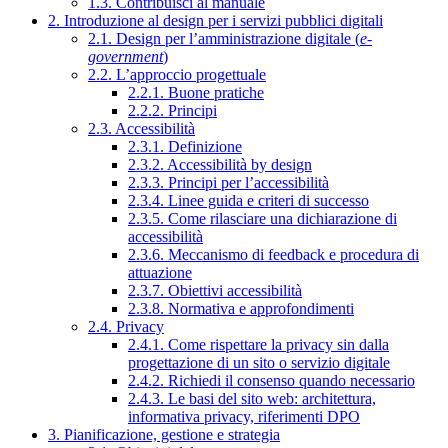
1.3. Contribuisci al manuale
2. Introduzione al design per i servizi pubblici digitali
2.1. Design per l’amministrazione digitale (
e-
government
)
2.2. L’approccio progettuale
2.2.1. Buone pratiche
2.2.2. Principi
2.3. Accessibilità
2.3.1. Definizione
2.3.2. Accessibilità by design
2.3.3. Principi per l’accessibilità
2.3.4. Linee guida e criteri di successo
2.3.5. Come rilasciare una dichiarazione di
accessibilità
2.3.6. Meccanismo di feedback e procedura di
attuazione
2.3.7. Obiettivi accessibilità
2.3.8. Normativa e approfondimenti
2.4. Privacy
2.4.1. Come rispettare la privacy sin dalla
progettazione di un sito o servizio digitale
2.4.2. Richiedi il consenso quando necessario
2.4.3. Le basi del sito web: architettura,
informativa privacy, riferimenti DPO
3. Pianificazione, gestione e strategia