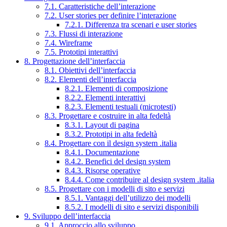
7.1. Caratteristiche dell’interazione
7.2. User stories per definire l’interazione
7.2.1. Differenza tra scenari e user stories
7.3. Flussi di interazione
7.4. Wireframe
7.5. Prototipi interattivi
8. Progettazione dell’interfaccia
8.1. Obiettivi dell’interfaccia
8.2. Elementi dell’interfaccia
8.2.1. Elementi di composizione
8.2.2. Elementi interattivi
8.2.3. Elementi testuali (microtesti)
8.3. Progettare e costruire in alta fedeltà
8.3.1. Layout di pagina
8.3.2. Prototipi in alta fedeltà
8.4. Progettare con il design system .italia
8.4.1. Documentazione
8.4.2. Benefici del design system
8.4.3. Risorse operative
8.4.4. Come contribuire al design system .italia
8.5. Progettare con i modelli di sito e servizi
8.5.1. Vantaggi dell’utilizzo dei modelli
8.5.2. I modelli di sito e servizi disponibili
9. Sviluppo dell’interfaccia
9.1. Approccio allo sviluppo