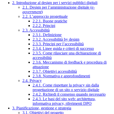
2. Introduzione al design per i servizi pubblici digitali
2.1. Design per l’amministrazione digitale (
e-
government
)
2.2. L’approccio progettuale
2.2.1. Buone pratiche
2.2.2. Principi
2.3. Accessibilità
2.3.1. Definizione
2.3.2. Accessibilità by design
2.3.3. Principi per l’accessibilità
2.3.4. Linee guida e criteri di successo
2.3.5. Come rilasciare una dichiarazione di
accessibilità
2.3.6. Meccanismo di feedback e procedura di
attuazione
2.3.7. Obiettivi accessibilità
2.3.8. Normativa e approfondimenti
2.4. Privacy
2.4.1. Come rispettare la privacy sin dalla
progettazione di un sito o servizio digitale
2.4.2. Richiedi il consenso quando necessario
2.4.3. Le basi del sito web: architettura,
informativa privacy, riferimenti DPO
3. Pianificazione, gestione e strategia
3.1. Obiettivi del progetto