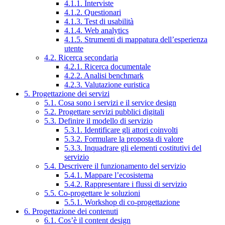
4.1.1. Interviste
4.1.2. Questionari
4.1.3. Test di usabilità
4.1.4. Web analytics
4.1.5. Strumenti di mappatura dell’esperienza
utente
4.2. Ricerca secondaria
4.2.1. Ricerca documentale
4.2.2. Analisi benchmark
4.2.3. Valutazione euristica
5. Progettazione dei servizi
5.1. Cosa sono i servizi e il service design
5.2. Progettare servizi pubblici digitali
5.3. Definire il modello di servizio
5.3.1. Identificare gli attori coinvolti
5.3.2. Formulare la proposta di valore
5.3.3. Inquadrare gli elementi costitutivi del
servizio
5.4. Descrivere il funzionamento del servizio
5.4.1. Mappare l’ecosistema
5.4.2. Rappresentare i flussi di servizio
5.5. Co-progettare le soluzioni
5.5.1. Workshop di co-progettazione
6. Progettazione dei contenuti
6.1. Cos’è il content design