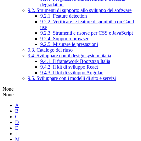
degradation
9.2. Strumenti di supporto allo sviluppo del software
9.2.1. Feature detection
9.2.2. Verificare le feature disponibili con Can I
use
9.2.3. Strumenti e risorse per CSS e JavaScript
9.2.4. Supporto browser
9.2.5. Misurare le prestazioni
9.3. Catalogo del riuso
9.4. Sviluppare con il design system .italia
9.4.1. Il framework Bootstrap Italia
9.4.2. Il kit di sviluppo React
9.4.3. Il kit di sviluppo Angular
9.5. Sviluppare con i modelli di sito e servizi
None
None
A
B
C
D
E
I
M