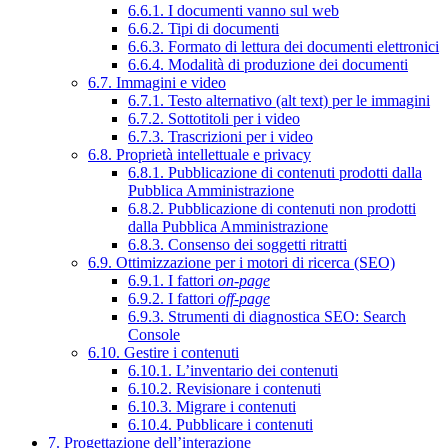
6.6.1. I documenti vanno sul web
6.6.2. Tipi di documenti
6.6.3. Formato di lettura dei documenti elettronici
6.6.4. Modalità di produzione dei documenti
6.7. Immagini e video
6.7.1. Testo alternativo (alt text) per le immagini
6.7.2. Sottotitoli per i video
6.7.3. Trascrizioni per i video
6.8. Proprietà intellettuale e privacy
6.8.1. Pubblicazione di contenuti prodotti dalla
Pubblica Amministrazione
6.8.2. Pubblicazione di contenuti non prodotti
dalla Pubblica Amministrazione
6.8.3. Consenso dei soggetti ritratti
6.9. Ottimizzazione per i motori di ricerca (SEO)
6.9.1. I fattori
on-page
6.9.2. I fattori
off-page
6.9.3. Strumenti di diagnostica SEO: Search
Console
6.10. Gestire i contenuti
6.10.1. L’inventario dei contenuti
6.10.2. Revisionare i contenuti
6.10.3. Migrare i contenuti
6.10.4. Pubblicare i contenuti
7. Progettazione dell’interazione