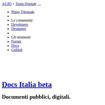
AGID
+
Team Digitale
Piano Triennale
Le community
Developers
Designers
Gli strumenti
Forum
Docs
GitHub
Docs Italia
beta
Documenti pubblici, digitali.