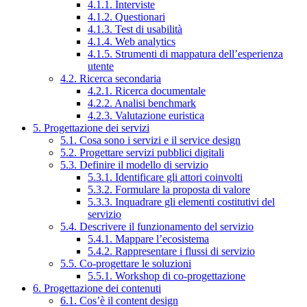
4.1.1. Interviste
4.1.2. Questionari
4.1.3. Test di usabilità
4.1.4. Web analytics
4.1.5. Strumenti di mappatura dell’esperienza
utente
4.2. Ricerca secondaria
4.2.1. Ricerca documentale
4.2.2. Analisi benchmark
4.2.3. Valutazione euristica
5. Progettazione dei servizi
5.1. Cosa sono i servizi e il service design
5.2. Progettare servizi pubblici digitali
5.3. Definire il modello di servizio
5.3.1. Identificare gli attori coinvolti
5.3.2. Formulare la proposta di valore
5.3.3. Inquadrare gli elementi costitutivi del
servizio
5.4. Descrivere il funzionamento del servizio
5.4.1. Mappare l’ecosistema
5.4.2. Rappresentare i flussi di servizio
5.5. Co-progettare le soluzioni
5.5.1. Workshop di co-progettazione
6. Progettazione dei contenuti
6.1. Cos’è il content design