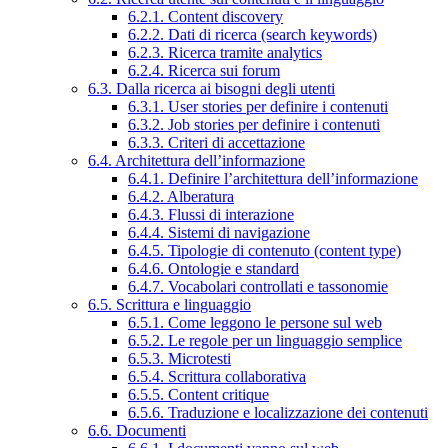
6.2.1. Content discovery
6.2.2. Dati di ricerca (search keywords)
6.2.3. Ricerca tramite analytics
6.2.4. Ricerca sui forum
6.3. Dalla ricerca ai bisogni degli utenti
6.3.1. User stories per definire i contenuti
6.3.2. Job stories per definire i contenuti
6.3.3. Criteri di accettazione
6.4. Architettura dell’informazione
6.4.1. Definire l’architettura dell’informazione
6.4.2. Alberatura
6.4.3. Flussi di interazione
6.4.4. Sistemi di navigazione
6.4.5. Tipologie di contenuto (content type)
6.4.6. Ontologie e standard
6.4.7. Vocabolari controllati e tassonomie
6.5. Scrittura e linguaggio
6.5.1. Come leggono le persone sul web
6.5.2. Le regole per un linguaggio semplice
6.5.3. Microtesti
6.5.4. Scrittura collaborativa
6.5.5. Content critique
6.5.6. Traduzione e localizzazione dei contenuti
6.6. Documenti