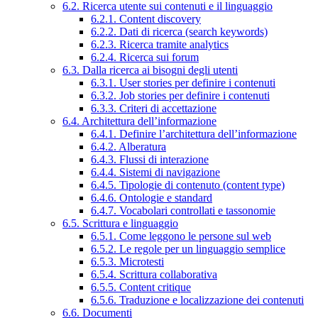
6.2. Ricerca utente sui contenuti e il linguaggio
6.2.1. Content discovery
6.2.2. Dati di ricerca (search keywords)
6.2.3. Ricerca tramite analytics
6.2.4. Ricerca sui forum
6.3. Dalla ricerca ai bisogni degli utenti
6.3.1. User stories per definire i contenuti
6.3.2. Job stories per definire i contenuti
6.3.3. Criteri di accettazione
6.4. Architettura dell’informazione
6.4.1. Definire l’architettura dell’informazione
6.4.2. Alberatura
6.4.3. Flussi di interazione
6.4.4. Sistemi di navigazione
6.4.5. Tipologie di contenuto (content type)
6.4.6. Ontologie e standard
6.4.7. Vocabolari controllati e tassonomie
6.5. Scrittura e linguaggio
6.5.1. Come leggono le persone sul web
6.5.2. Le regole per un linguaggio semplice
6.5.3. Microtesti
6.5.4. Scrittura collaborativa
6.5.5. Content critique
6.5.6. Traduzione e localizzazione dei contenuti
6.6. Documenti