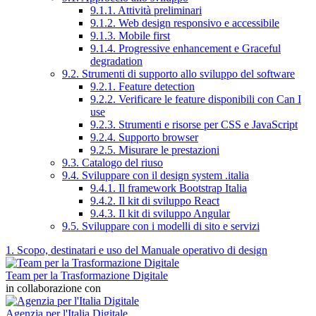
9.1.1. Attività preliminari
9.1.2. Web design responsivo e accessibile
9.1.3. Mobile first
9.1.4. Progressive enhancement e Graceful
degradation
9.2. Strumenti di supporto allo sviluppo del software
9.2.1. Feature detection
9.2.2. Verificare le feature disponibili con Can I
use
9.2.3. Strumenti e risorse per CSS e JavaScript
9.2.4. Supporto browser
9.2.5. Misurare le prestazioni
9.3. Catalogo del riuso
9.4. Sviluppare con il design system .italia
9.4.1. Il framework Bootstrap Italia
9.4.2. Il kit di sviluppo React
9.4.3. Il kit di sviluppo Angular
9.5. Sviluppare con i modelli di sito e servizi
1. Scopo, destinatari e uso del Manuale operativo di design
Team per la Trasformazione Digitale
in collaborazione con
Agenzia per l'Italia Digitale