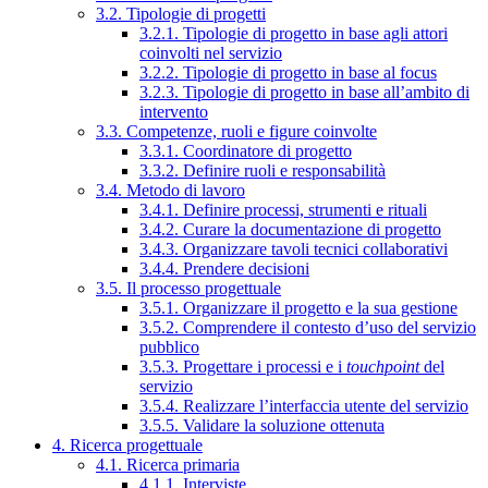
3.2. Tipologie di progetti
3.2.1. Tipologie di progetto in base agli attori
coinvolti nel servizio
3.2.2. Tipologie di progetto in base al focus
3.2.3. Tipologie di progetto in base all’ambito di
intervento
3.3. Competenze, ruoli e figure coinvolte
3.3.1. Coordinatore di progetto
3.3.2. Definire ruoli e responsabilità
3.4. Metodo di lavoro
3.4.1. Definire processi, strumenti e rituali
3.4.2. Curare la documentazione di progetto
3.4.3. Organizzare tavoli tecnici collaborativi
3.4.4. Prendere decisioni
3.5. Il processo progettuale
3.5.1. Organizzare il progetto e la sua gestione
3.5.2. Comprendere il contesto d’uso del servizio
pubblico
3.5.3. Progettare i processi e i
touchpoint
del
servizio
3.5.4. Realizzare l’interfaccia utente del servizio
3.5.5. Validare la soluzione ottenuta
4. Ricerca progettuale
4.1. Ricerca primaria
4.1.1. Interviste