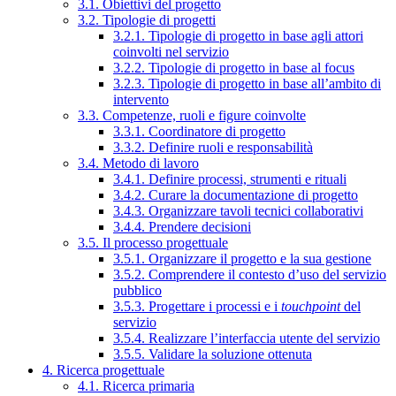
3.1. Obiettivi del progetto
3.2. Tipologie di progetti
3.2.1. Tipologie di progetto in base agli attori
coinvolti nel servizio
3.2.2. Tipologie di progetto in base al focus
3.2.3. Tipologie di progetto in base all’ambito di
intervento
3.3. Competenze, ruoli e figure coinvolte
3.3.1. Coordinatore di progetto
3.3.2. Definire ruoli e responsabilità
3.4. Metodo di lavoro
3.4.1. Definire processi, strumenti e rituali
3.4.2. Curare la documentazione di progetto
3.4.3. Organizzare tavoli tecnici collaborativi
3.4.4. Prendere decisioni
3.5. Il processo progettuale
3.5.1. Organizzare il progetto e la sua gestione
3.5.2. Comprendere il contesto d’uso del servizio
pubblico
3.5.3. Progettare i processi e i
touchpoint
del
servizio
3.5.4. Realizzare l’interfaccia utente del servizio
3.5.5. Validare la soluzione ottenuta
4. Ricerca progettuale
4.1. Ricerca primaria