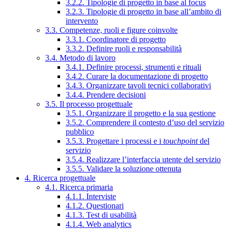
3.2.2. Tipologie di progetto in base al focus
3.2.3. Tipologie di progetto in base all’ambito di
intervento
3.3. Competenze, ruoli e figure coinvolte
3.3.1. Coordinatore di progetto
3.3.2. Definire ruoli e responsabilità
3.4. Metodo di lavoro
3.4.1. Definire processi, strumenti e rituali
3.4.2. Curare la documentazione di progetto
3.4.3. Organizzare tavoli tecnici collaborativi
3.4.4. Prendere decisioni
3.5. Il processo progettuale
3.5.1. Organizzare il progetto e la sua gestione
3.5.2. Comprendere il contesto d’uso del servizio
pubblico
3.5.3. Progettare i processi e i
touchpoint
del
servizio
3.5.4. Realizzare l’interfaccia utente del servizio
3.5.5. Validare la soluzione ottenuta
4. Ricerca progettuale
4.1. Ricerca primaria
4.1.1. Interviste
4.1.2. Questionari
4.1.3. Test di usabilità
4.1.4. Web analytics