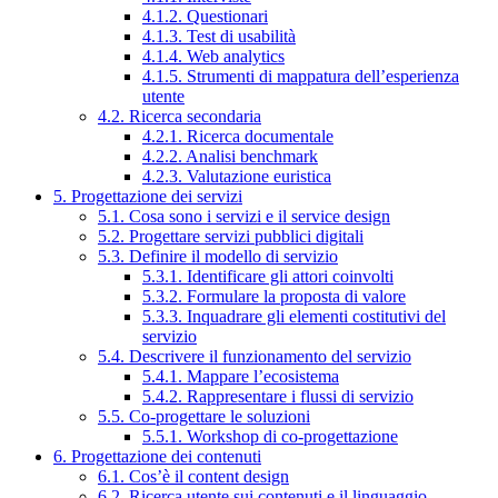
4.1.2. Questionari
4.1.3. Test di usabilità
4.1.4. Web analytics
4.1.5. Strumenti di mappatura dell’esperienza
utente
4.2. Ricerca secondaria
4.2.1. Ricerca documentale
4.2.2. Analisi benchmark
4.2.3. Valutazione euristica
5. Progettazione dei servizi
5.1. Cosa sono i servizi e il service design
5.2. Progettare servizi pubblici digitali
5.3. Definire il modello di servizio
5.3.1. Identificare gli attori coinvolti
5.3.2. Formulare la proposta di valore
5.3.3. Inquadrare gli elementi costitutivi del
servizio
5.4. Descrivere il funzionamento del servizio
5.4.1. Mappare l’ecosistema
5.4.2. Rappresentare i flussi di servizio
5.5. Co-progettare le soluzioni
5.5.1. Workshop di co-progettazione
6. Progettazione dei contenuti
6.1. Cos’è il content design
6.2. Ricerca utente sui contenuti e il linguaggio