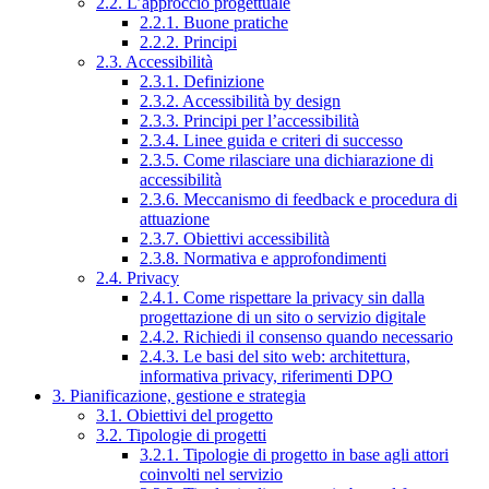
2.2. L’approccio progettuale
2.2.1. Buone pratiche
2.2.2. Principi
2.3. Accessibilità
2.3.1. Definizione
2.3.2. Accessibilità by design
2.3.3. Principi per l’accessibilità
2.3.4. Linee guida e criteri di successo
2.3.5. Come rilasciare una dichiarazione di
accessibilità
2.3.6. Meccanismo di feedback e procedura di
attuazione
2.3.7. Obiettivi accessibilità
2.3.8. Normativa e approfondimenti
2.4. Privacy
2.4.1. Come rispettare la privacy sin dalla
progettazione di un sito o servizio digitale
2.4.2. Richiedi il consenso quando necessario
2.4.3. Le basi del sito web: architettura,
informativa privacy, riferimenti DPO
3. Pianificazione, gestione e strategia
3.1. Obiettivi del progetto
3.2. Tipologie di progetti
3.2.1. Tipologie di progetto in base agli attori
coinvolti nel servizio