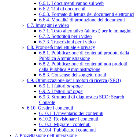
6.6.1. I documenti vanno sul web
6.6.2. Tipi di documenti
6.6.3. Formato di lettura dei documenti elettronici
6.6.4. Modalità di produzione dei documenti
6.7. Immagini e video
6.7.1. Testo alternativo (alt text) per le immagini
6.7.2. Sottotitoli per i video
6.7.3. Trascrizioni per i video
6.8. Proprietà intellettuale e privacy
6.8.1. Pubblicazione di contenuti prodotti dalla
Pubblica Amministrazione
6.8.2. Pubblicazione di contenuti non prodotti
dalla Pubblica Amministrazione
6.8.3. Consenso dei soggetti ritratti
6.9. Ottimizzazione per i motori di ricerca (SEO)
6.9.1. I fattori
on-page
6.9.2. I fattori
off-page
6.9.3. Strumenti di diagnostica SEO: Search
Console
6.10. Gestire i contenuti
6.10.1. L’inventario dei contenuti
6.10.2. Revisionare i contenuti
6.10.3. Migrare i contenuti
6.10.4. Pubblicare i contenuti
7. Progettazione dell’interazione