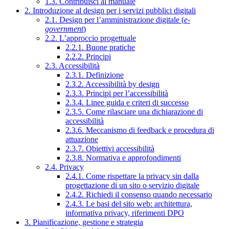
1.3. Contribuisci al manuale
2. Introduzione al design per i servizi pubblici digitali
2.1. Design per l’amministrazione digitale (
e-
government
)
2.2. L’approccio progettuale
2.2.1. Buone pratiche
2.2.2. Principi
2.3. Accessibilità
2.3.1. Definizione
2.3.2. Accessibilità by design
2.3.3. Principi per l’accessibilità
2.3.4. Linee guida e criteri di successo
2.3.5. Come rilasciare una dichiarazione di
accessibilità
2.3.6. Meccanismo di feedback e procedura di
attuazione
2.3.7. Obiettivi accessibilità
2.3.8. Normativa e approfondimenti
2.4. Privacy
2.4.1. Come rispettare la privacy sin dalla
progettazione di un sito o servizio digitale
2.4.2. Richiedi il consenso quando necessario
2.4.3. Le basi del sito web: architettura,
informativa privacy, riferimenti DPO
3. Pianificazione, gestione e strategia