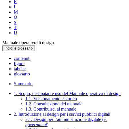
E
I
M
O
S
T
U
Manuale operativo di design
indici e glossario
contenuti
figure
tabelle
glossario
Sommario
1. Scopo, destinatari e uso del Manuale operativo di design
1.1. Versionamento e storico
1.2. Consultazione del manuale
1.3. Contribuisci al manuale
2. Introduzione al design per i servizi pubblici digitali
2.1. Design per l’amministrazione digitale (
e-
government
)