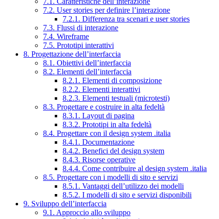
7.1. Caratteristiche dell’interazione
7.2. User stories per definire l’interazione
7.2.1. Differenza tra scenari e user stories
7.3. Flussi di interazione
7.4. Wireframe
7.5. Prototipi interattivi
8. Progettazione dell’interfaccia
8.1. Obiettivi dell’interfaccia
8.2. Elementi dell’interfaccia
8.2.1. Elementi di composizione
8.2.2. Elementi interattivi
8.2.3. Elementi testuali (microtesti)
8.3. Progettare e costruire in alta fedeltà
8.3.1. Layout di pagina
8.3.2. Prototipi in alta fedeltà
8.4. Progettare con il design system .italia
8.4.1. Documentazione
8.4.2. Benefici del design system
8.4.3. Risorse operative
8.4.4. Come contribuire al design system .italia
8.5. Progettare con i modelli di sito e servizi
8.5.1. Vantaggi dell’utilizzo dei modelli
8.5.2. I modelli di sito e servizi disponibili
9. Sviluppo dell’interfaccia
9.1. Approccio allo sviluppo