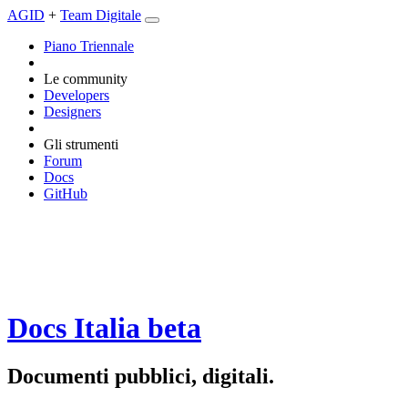
AGID
+
Team Digitale
Piano Triennale
Le community
Developers
Designers
Gli strumenti
Forum
Docs
GitHub
Docs Italia
beta
Documenti pubblici, digitali.