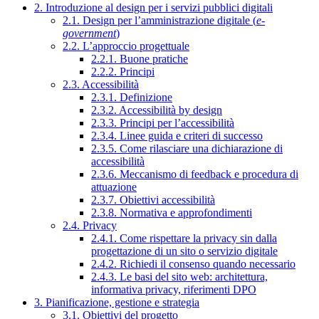
2. Introduzione al design per i servizi pubblici digitali
2.1. Design per l’amministrazione digitale (
e-
government
)
2.2. L’approccio progettuale
2.2.1. Buone pratiche
2.2.2. Principi
2.3. Accessibilità
2.3.1. Definizione
2.3.2. Accessibilità by design
2.3.3. Principi per l’accessibilità
2.3.4. Linee guida e criteri di successo
2.3.5. Come rilasciare una dichiarazione di
accessibilità
2.3.6. Meccanismo di feedback e procedura di
attuazione
2.3.7. Obiettivi accessibilità
2.3.8. Normativa e approfondimenti
2.4. Privacy
2.4.1. Come rispettare la privacy sin dalla
progettazione di un sito o servizio digitale
2.4.2. Richiedi il consenso quando necessario
2.4.3. Le basi del sito web: architettura,
informativa privacy, riferimenti DPO
3. Pianificazione, gestione e strategia
3.1. Obiettivi del progetto