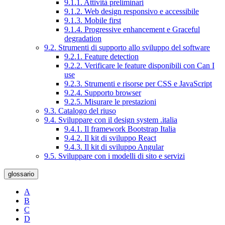
9.1.1. Attività preliminari
9.1.2. Web design responsivo e accessibile
9.1.3. Mobile first
9.1.4. Progressive enhancement e Graceful
degradation
9.2. Strumenti di supporto allo sviluppo del software
9.2.1. Feature detection
9.2.2. Verificare le feature disponibili con Can I
use
9.2.3. Strumenti e risorse per CSS e JavaScript
9.2.4. Supporto browser
9.2.5. Misurare le prestazioni
9.3. Catalogo del riuso
9.4. Sviluppare con il design system .italia
9.4.1. Il framework Bootstrap Italia
9.4.2. Il kit di sviluppo React
9.4.3. Il kit di sviluppo Angular
9.5. Sviluppare con i modelli di sito e servizi
glossario
A
B
C
D