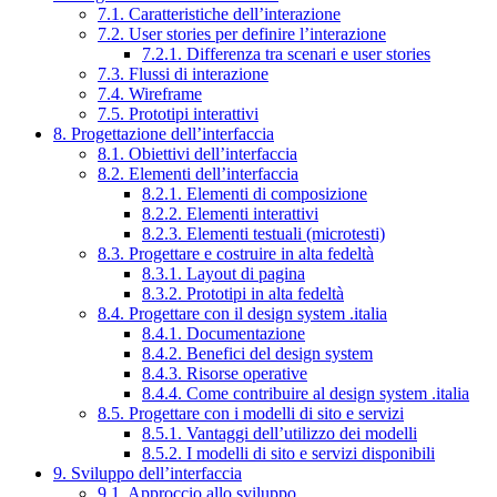
7.1. Caratteristiche dell’interazione
7.2. User stories per definire l’interazione
7.2.1. Differenza tra scenari e user stories
7.3. Flussi di interazione
7.4. Wireframe
7.5. Prototipi interattivi
8. Progettazione dell’interfaccia
8.1. Obiettivi dell’interfaccia
8.2. Elementi dell’interfaccia
8.2.1. Elementi di composizione
8.2.2. Elementi interattivi
8.2.3. Elementi testuali (microtesti)
8.3. Progettare e costruire in alta fedeltà
8.3.1. Layout di pagina
8.3.2. Prototipi in alta fedeltà
8.4. Progettare con il design system .italia
8.4.1. Documentazione
8.4.2. Benefici del design system
8.4.3. Risorse operative
8.4.4. Come contribuire al design system .italia
8.5. Progettare con i modelli di sito e servizi
8.5.1. Vantaggi dell’utilizzo dei modelli
8.5.2. I modelli di sito e servizi disponibili
9. Sviluppo dell’interfaccia
9.1. Approccio allo sviluppo