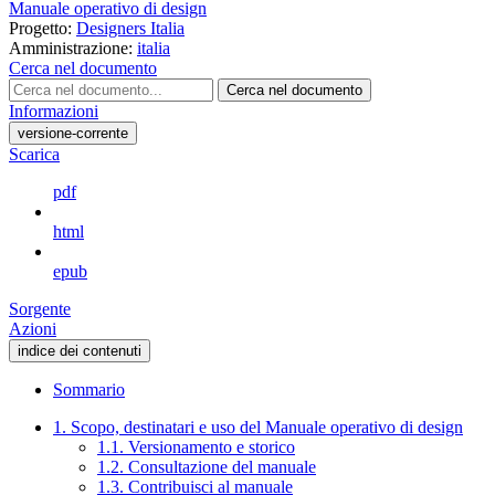
Manuale operativo di design
Progetto:
Designers Italia
Amministrazione:
italia
Cerca nel documento
Cerca nel documento
Informazioni
versione-corrente
Scarica
pdf
html
epub
Sorgente
Azioni
indice dei contenuti
Sommario
1. Scopo, destinatari e uso del Manuale operativo di design
1.1. Versionamento e storico
1.2. Consultazione del manuale
1.3. Contribuisci al manuale