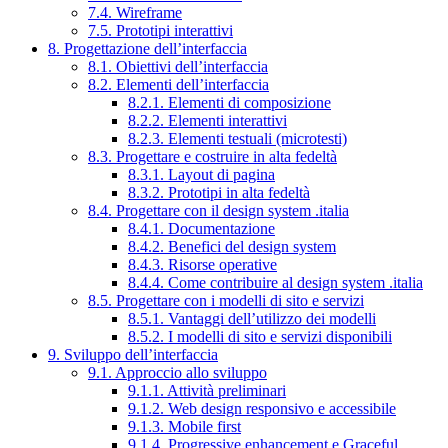
7.4. Wireframe
7.5. Prototipi interattivi
8. Progettazione dell’interfaccia
8.1. Obiettivi dell’interfaccia
8.2. Elementi dell’interfaccia
8.2.1. Elementi di composizione
8.2.2. Elementi interattivi
8.2.3. Elementi testuali (microtesti)
8.3. Progettare e costruire in alta fedeltà
8.3.1. Layout di pagina
8.3.2. Prototipi in alta fedeltà
8.4. Progettare con il design system .italia
8.4.1. Documentazione
8.4.2. Benefici del design system
8.4.3. Risorse operative
8.4.4. Come contribuire al design system .italia
8.5. Progettare con i modelli di sito e servizi
8.5.1. Vantaggi dell’utilizzo dei modelli
8.5.2. I modelli di sito e servizi disponibili
9. Sviluppo dell’interfaccia
9.1. Approccio allo sviluppo
9.1.1. Attività preliminari
9.1.2. Web design responsivo e accessibile
9.1.3. Mobile first
9.1.4. Progressive enhancement e Graceful