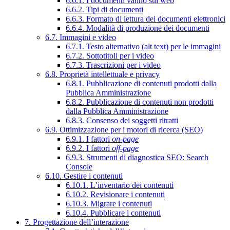
6.6.1. I documenti vanno sul web
6.6.2. Tipi di documenti
6.6.3. Formato di lettura dei documenti elettronici
6.6.4. Modalità di produzione dei documenti
6.7. Immagini e video
6.7.1. Testo alternativo (alt text) per le immagini
6.7.2. Sottotitoli per i video
6.7.3. Trascrizioni per i video
6.8. Proprietà intellettuale e privacy
6.8.1. Pubblicazione di contenuti prodotti dalla
Pubblica Amministrazione
6.8.2. Pubblicazione di contenuti non prodotti
dalla Pubblica Amministrazione
6.8.3. Consenso dei soggetti ritratti
6.9. Ottimizzazione per i motori di ricerca (SEO)
6.9.1. I fattori
on-page
6.9.2. I fattori
off-page
6.9.3. Strumenti di diagnostica SEO: Search
Console
6.10. Gestire i contenuti
6.10.1. L’inventario dei contenuti
6.10.2. Revisionare i contenuti
6.10.3. Migrare i contenuti
6.10.4. Pubblicare i contenuti
7. Progettazione dell’interazione