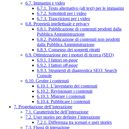
6.7. Immagini e video
6.7.1. Testo alternativo (alt text) per le immagini
6.7.2. Sottotitoli per i video
6.7.3. Trascrizioni per i video
6.8. Proprietà intellettuale e privacy
6.8.1. Pubblicazione di contenuti prodotti dalla
Pubblica Amministrazione
6.8.2. Pubblicazione di contenuti non prodotti
dalla Pubblica Amministrazione
6.8.3. Consenso dei soggetti ritratti
6.9. Ottimizzazione per i motori di ricerca (SEO)
6.9.1. I fattori
on-page
6.9.2. I fattori
off-page
6.9.3. Strumenti di diagnostica SEO: Search
Console
6.10. Gestire i contenuti
6.10.1. L’inventario dei contenuti
6.10.2. Revisionare i contenuti
6.10.3. Migrare i contenuti
6.10.4. Pubblicare i contenuti
7. Progettazione dell’interazione
7.1. Caratteristiche dell’interazione
7.2. User stories per definire l’interazione
7.2.1. Differenza tra scenari e user stories
7.3. Flussi di interazione