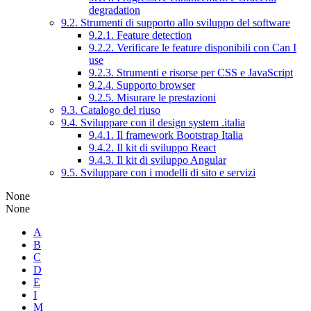
degradation
9.2. Strumenti di supporto allo sviluppo del software
9.2.1. Feature detection
9.2.2. Verificare le feature disponibili con Can I
use
9.2.3. Strumenti e risorse per CSS e JavaScript
9.2.4. Supporto browser
9.2.5. Misurare le prestazioni
9.3. Catalogo del riuso
9.4. Sviluppare con il design system .italia
9.4.1. Il framework Bootstrap Italia
9.4.2. Il kit di sviluppo React
9.4.3. Il kit di sviluppo Angular
9.5. Sviluppare con i modelli di sito e servizi
None
None
A
B
C
D
E
I
M