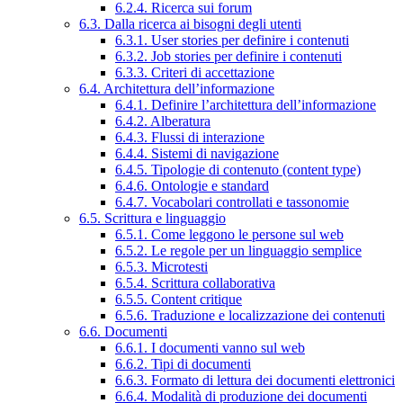
6.2.4. Ricerca sui forum
6.3. Dalla ricerca ai bisogni degli utenti
6.3.1. User stories per definire i contenuti
6.3.2. Job stories per definire i contenuti
6.3.3. Criteri di accettazione
6.4. Architettura dell’informazione
6.4.1. Definire l’architettura dell’informazione
6.4.2. Alberatura
6.4.3. Flussi di interazione
6.4.4. Sistemi di navigazione
6.4.5. Tipologie di contenuto (content type)
6.4.6. Ontologie e standard
6.4.7. Vocabolari controllati e tassonomie
6.5. Scrittura e linguaggio
6.5.1. Come leggono le persone sul web
6.5.2. Le regole per un linguaggio semplice
6.5.3. Microtesti
6.5.4. Scrittura collaborativa
6.5.5. Content critique
6.5.6. Traduzione e localizzazione dei contenuti
6.6. Documenti
6.6.1. I documenti vanno sul web
6.6.2. Tipi di documenti
6.6.3. Formato di lettura dei documenti elettronici
6.6.4. Modalità di produzione dei documenti