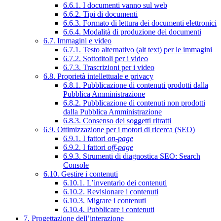
6.6.1. I documenti vanno sul web
6.6.2. Tipi di documenti
6.6.3. Formato di lettura dei documenti elettronici
6.6.4. Modalità di produzione dei documenti
6.7. Immagini e video
6.7.1. Testo alternativo (alt text) per le immagini
6.7.2. Sottotitoli per i video
6.7.3. Trascrizioni per i video
6.8. Proprietà intellettuale e privacy
6.8.1. Pubblicazione di contenuti prodotti dalla
Pubblica Amministrazione
6.8.2. Pubblicazione di contenuti non prodotti
dalla Pubblica Amministrazione
6.8.3. Consenso dei soggetti ritratti
6.9. Ottimizzazione per i motori di ricerca (SEO)
6.9.1. I fattori
on-page
6.9.2. I fattori
off-page
6.9.3. Strumenti di diagnostica SEO: Search
Console
6.10. Gestire i contenuti
6.10.1. L’inventario dei contenuti
6.10.2. Revisionare i contenuti
6.10.3. Migrare i contenuti
6.10.4. Pubblicare i contenuti
7. Progettazione dell’interazione