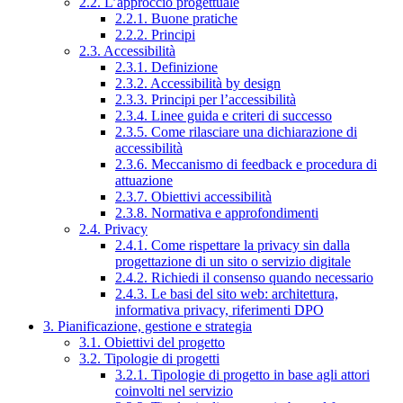
2.2. L’approccio progettuale
2.2.1. Buone pratiche
2.2.2. Principi
2.3. Accessibilità
2.3.1. Definizione
2.3.2. Accessibilità by design
2.3.3. Principi per l’accessibilità
2.3.4. Linee guida e criteri di successo
2.3.5. Come rilasciare una dichiarazione di
accessibilità
2.3.6. Meccanismo di feedback e procedura di
attuazione
2.3.7. Obiettivi accessibilità
2.3.8. Normativa e approfondimenti
2.4. Privacy
2.4.1. Come rispettare la privacy sin dalla
progettazione di un sito o servizio digitale
2.4.2. Richiedi il consenso quando necessario
2.4.3. Le basi del sito web: architettura,
informativa privacy, riferimenti DPO
3. Pianificazione, gestione e strategia
3.1. Obiettivi del progetto
3.2. Tipologie di progetti
3.2.1. Tipologie di progetto in base agli attori
coinvolti nel servizio