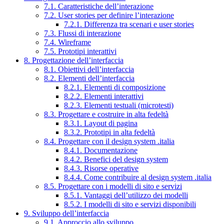
7.1. Caratteristiche dell’interazione
7.2. User stories per definire l’interazione
7.2.1. Differenza tra scenari e user stories
7.3. Flussi di interazione
7.4. Wireframe
7.5. Prototipi interattivi
8. Progettazione dell’interfaccia
8.1. Obiettivi dell’interfaccia
8.2. Elementi dell’interfaccia
8.2.1. Elementi di composizione
8.2.2. Elementi interattivi
8.2.3. Elementi testuali (microtesti)
8.3. Progettare e costruire in alta fedeltà
8.3.1. Layout di pagina
8.3.2. Prototipi in alta fedeltà
8.4. Progettare con il design system .italia
8.4.1. Documentazione
8.4.2. Benefici del design system
8.4.3. Risorse operative
8.4.4. Come contribuire al design system .italia
8.5. Progettare con i modelli di sito e servizi
8.5.1. Vantaggi dell’utilizzo dei modelli
8.5.2. I modelli di sito e servizi disponibili
9. Sviluppo dell’interfaccia
9.1. Approccio allo sviluppo