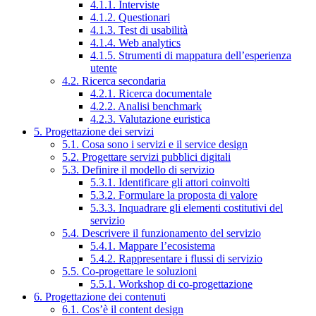
4.1.1. Interviste
4.1.2. Questionari
4.1.3. Test di usabilità
4.1.4. Web analytics
4.1.5. Strumenti di mappatura dell’esperienza
utente
4.2. Ricerca secondaria
4.2.1. Ricerca documentale
4.2.2. Analisi benchmark
4.2.3. Valutazione euristica
5. Progettazione dei servizi
5.1. Cosa sono i servizi e il service design
5.2. Progettare servizi pubblici digitali
5.3. Definire il modello di servizio
5.3.1. Identificare gli attori coinvolti
5.3.2. Formulare la proposta di valore
5.3.3. Inquadrare gli elementi costitutivi del
servizio
5.4. Descrivere il funzionamento del servizio
5.4.1. Mappare l’ecosistema
5.4.2. Rappresentare i flussi di servizio
5.5. Co-progettare le soluzioni
5.5.1. Workshop di co-progettazione
6. Progettazione dei contenuti
6.1. Cos’è il content design