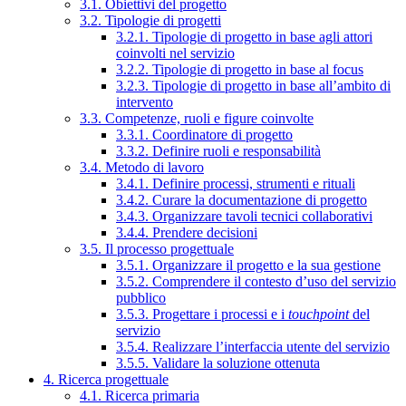
3.1. Obiettivi del progetto
3.2. Tipologie di progetti
3.2.1. Tipologie di progetto in base agli attori
coinvolti nel servizio
3.2.2. Tipologie di progetto in base al focus
3.2.3. Tipologie di progetto in base all’ambito di
intervento
3.3. Competenze, ruoli e figure coinvolte
3.3.1. Coordinatore di progetto
3.3.2. Definire ruoli e responsabilità
3.4. Metodo di lavoro
3.4.1. Definire processi, strumenti e rituali
3.4.2. Curare la documentazione di progetto
3.4.3. Organizzare tavoli tecnici collaborativi
3.4.4. Prendere decisioni
3.5. Il processo progettuale
3.5.1. Organizzare il progetto e la sua gestione
3.5.2. Comprendere il contesto d’uso del servizio
pubblico
3.5.3. Progettare i processi e i
touchpoint
del
servizio
3.5.4. Realizzare l’interfaccia utente del servizio
3.5.5. Validare la soluzione ottenuta
4. Ricerca progettuale
4.1. Ricerca primaria