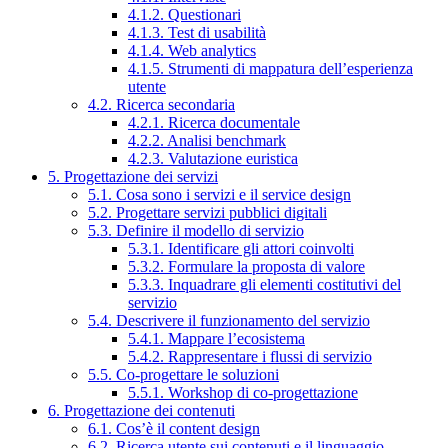
4.1.2. Questionari
4.1.3. Test di usabilità
4.1.4. Web analytics
4.1.5. Strumenti di mappatura dell’esperienza
utente
4.2. Ricerca secondaria
4.2.1. Ricerca documentale
4.2.2. Analisi benchmark
4.2.3. Valutazione euristica
5. Progettazione dei servizi
5.1. Cosa sono i servizi e il service design
5.2. Progettare servizi pubblici digitali
5.3. Definire il modello di servizio
5.3.1. Identificare gli attori coinvolti
5.3.2. Formulare la proposta di valore
5.3.3. Inquadrare gli elementi costitutivi del
servizio
5.4. Descrivere il funzionamento del servizio
5.4.1. Mappare l’ecosistema
5.4.2. Rappresentare i flussi di servizio
5.5. Co-progettare le soluzioni
5.5.1. Workshop di co-progettazione
6. Progettazione dei contenuti
6.1. Cos’è il content design
6.2. Ricerca utente sui contenuti e il linguaggio