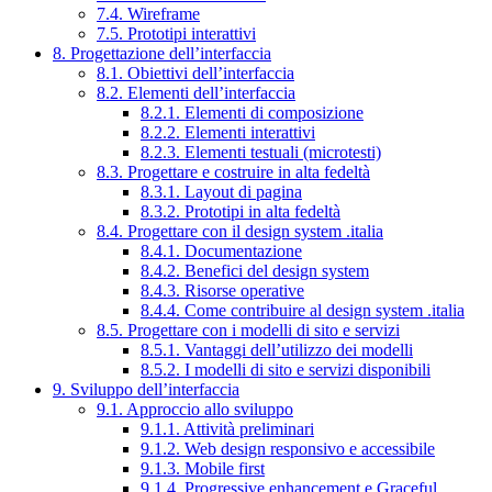
7.4. Wireframe
7.5. Prototipi interattivi
8. Progettazione dell’interfaccia
8.1. Obiettivi dell’interfaccia
8.2. Elementi dell’interfaccia
8.2.1. Elementi di composizione
8.2.2. Elementi interattivi
8.2.3. Elementi testuali (microtesti)
8.3. Progettare e costruire in alta fedeltà
8.3.1. Layout di pagina
8.3.2. Prototipi in alta fedeltà
8.4. Progettare con il design system .italia
8.4.1. Documentazione
8.4.2. Benefici del design system
8.4.3. Risorse operative
8.4.4. Come contribuire al design system .italia
8.5. Progettare con i modelli di sito e servizi
8.5.1. Vantaggi dell’utilizzo dei modelli
8.5.2. I modelli di sito e servizi disponibili
9. Sviluppo dell’interfaccia
9.1. Approccio allo sviluppo
9.1.1. Attività preliminari
9.1.2. Web design responsivo e accessibile
9.1.3. Mobile first
9.1.4. Progressive enhancement e Graceful