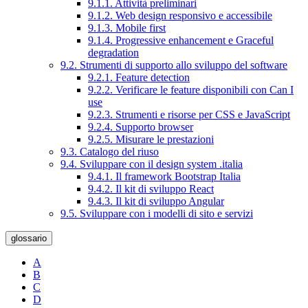
9.1.1. Attività preliminari
9.1.2. Web design responsivo e accessibile
9.1.3. Mobile first
9.1.4. Progressive enhancement e Graceful
degradation
9.2. Strumenti di supporto allo sviluppo del software
9.2.1. Feature detection
9.2.2. Verificare le feature disponibili con Can I
use
9.2.3. Strumenti e risorse per CSS e JavaScript
9.2.4. Supporto browser
9.2.5. Misurare le prestazioni
9.3. Catalogo del riuso
9.4. Sviluppare con il design system .italia
9.4.1. Il framework Bootstrap Italia
9.4.2. Il kit di sviluppo React
9.4.3. Il kit di sviluppo Angular
9.5. Sviluppare con i modelli di sito e servizi
glossario
A
B
C
D