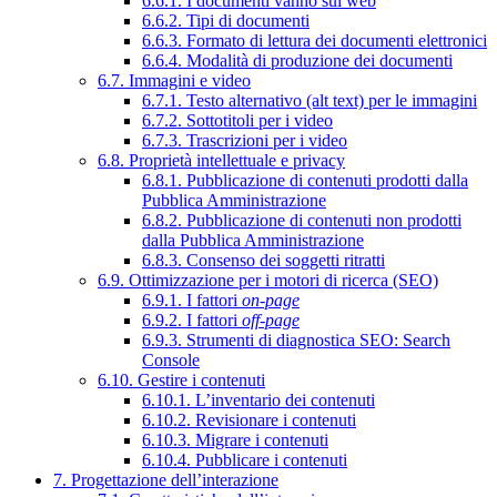
6.6.1. I documenti vanno sul web
6.6.2. Tipi di documenti
6.6.3. Formato di lettura dei documenti elettronici
6.6.4. Modalità di produzione dei documenti
6.7. Immagini e video
6.7.1. Testo alternativo (alt text) per le immagini
6.7.2. Sottotitoli per i video
6.7.3. Trascrizioni per i video
6.8. Proprietà intellettuale e privacy
6.8.1. Pubblicazione di contenuti prodotti dalla
Pubblica Amministrazione
6.8.2. Pubblicazione di contenuti non prodotti
dalla Pubblica Amministrazione
6.8.3. Consenso dei soggetti ritratti
6.9. Ottimizzazione per i motori di ricerca (SEO)
6.9.1. I fattori
on-page
6.9.2. I fattori
off-page
6.9.3. Strumenti di diagnostica SEO: Search
Console
6.10. Gestire i contenuti
6.10.1. L’inventario dei contenuti
6.10.2. Revisionare i contenuti
6.10.3. Migrare i contenuti
6.10.4. Pubblicare i contenuti
7. Progettazione dell’interazione