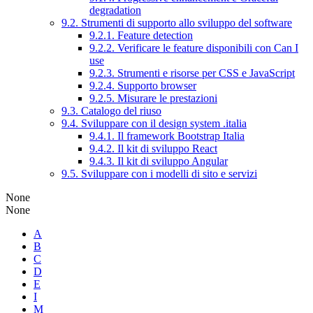
degradation
9.2. Strumenti di supporto allo sviluppo del software
9.2.1. Feature detection
9.2.2. Verificare le feature disponibili con Can I
use
9.2.3. Strumenti e risorse per CSS e JavaScript
9.2.4. Supporto browser
9.2.5. Misurare le prestazioni
9.3. Catalogo del riuso
9.4. Sviluppare con il design system .italia
9.4.1. Il framework Bootstrap Italia
9.4.2. Il kit di sviluppo React
9.4.3. Il kit di sviluppo Angular
9.5. Sviluppare con i modelli di sito e servizi
None
None
A
B
C
D
E
I
M