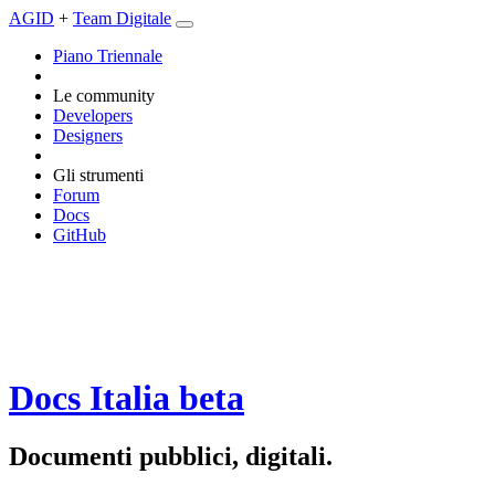
AGID
+
Team Digitale
Piano Triennale
Le community
Developers
Designers
Gli strumenti
Forum
Docs
GitHub
Docs Italia
beta
Documenti pubblici, digitali.