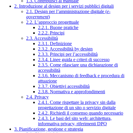
1.3. Contribuisci al manuale
2. Introduzione al design per i servizi pubblici digitali
2.1. Design per l’amministrazione digitale (
e-
government
)
2.2. L’approccio progettuale
2.2.1. Buone pratiche
2.2.2. Principi
2.3. Accessibilità
2.3.1. Definizione
2.3.2. Accessibilità by design
2.3.3. Principi per l’accessibilità
2.3.4. Linee guida e criteri di successo
2.3.5. Come rilasciare una dichiarazione di
accessibilità
2.3.6. Meccanismo di feedback e procedura di
attuazione
2.3.7. Obiettivi accessibilità
2.3.8. Normativa e approfondimenti
2.4. Privacy
2.4.1. Come rispettare la privacy sin dalla
progettazione di un sito o servizio digitale
2.4.2. Richiedi il consenso quando necessario
2.4.3. Le basi del sito web: architettura,
informativa privacy, riferimenti DPO
3. Pianificazione, gestione e strategia