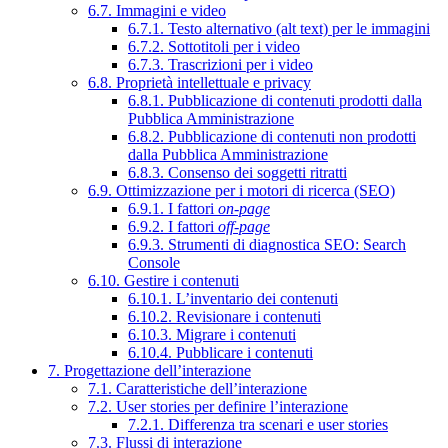
6.7. Immagini e video
6.7.1. Testo alternativo (alt text) per le immagini
6.7.2. Sottotitoli per i video
6.7.3. Trascrizioni per i video
6.8. Proprietà intellettuale e privacy
6.8.1. Pubblicazione di contenuti prodotti dalla
Pubblica Amministrazione
6.8.2. Pubblicazione di contenuti non prodotti
dalla Pubblica Amministrazione
6.8.3. Consenso dei soggetti ritratti
6.9. Ottimizzazione per i motori di ricerca (SEO)
6.9.1. I fattori
on-page
6.9.2. I fattori
off-page
6.9.3. Strumenti di diagnostica SEO: Search
Console
6.10. Gestire i contenuti
6.10.1. L’inventario dei contenuti
6.10.2. Revisionare i contenuti
6.10.3. Migrare i contenuti
6.10.4. Pubblicare i contenuti
7. Progettazione dell’interazione
7.1. Caratteristiche dell’interazione
7.2. User stories per definire l’interazione
7.2.1. Differenza tra scenari e user stories
7.3. Flussi di interazione