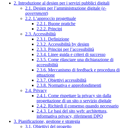
2. Introduzione al design per i servizi pubblici digitali
2.1. Design per l’amministrazione digitale (
e-
government
)
2.2. L’approccio progettuale
2.2.1. Buone pratiche
2.2.2. Principi
2.3. Accessibilità
2.3.1. Definizione
2.3.2. Accessibilità by design
2.3.3. Principi per l’accessibilità
2.3.4. Linee guida e criteri di successo
2.3.5. Come rilasciare una dichiarazione di
accessibilità
2.3.6. Meccanismo di feedback e procedura di
attuazione
2.3.7. Obiettivi accessibilità
2.3.8. Normativa e approfondimenti
2.4. Privacy
2.4.1. Come rispettare la privacy sin dalla
progettazione di un sito o servizio digitale
2.4.2. Richiedi il consenso quando necessario
2.4.3. Le basi del sito web: architettura,
informativa privacy, riferimenti DPO
3. Pianificazione, gestione e strategia
3.1. Obiettivi del progetto