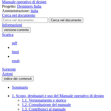
Manuale operativo di design
Progetto:
Designers Italia
Amministrazione:
italia
Cerca nel documento
Cerca nel documento
Informazioni
versione-corrente
Scarica
pdf
html
epub
Sorgente
Azioni
indice dei contenuti
Sommario
1. Scopo, destinatari e uso del Manuale operativo di design
1.1. Versionamento e storico
1.2. Consultazione del manuale
1.3. Contribuisci al manuale