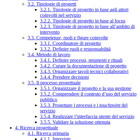
3.2. Tipologie di progetti
3.2.1. Tipologie di progetto in base agli attori
coinvolti nel servizio
3.2.2. Tipologie di progetto in base al focus
3.2.3. Tipologie di progetto in base all’ambito di
intervento
3.3. Competenze, ruoli e figure coinvolte
3.3.1. Coordinatore di progetto
3.3.2. Definire ruoli e responsabilità
3.4. Metodo di lavoro
3.4.1. Definire processi, strumenti e rituali
3.4.2. Curare la documentazione di progetto
3.4.3. Organizzare tavoli tecnici collaborativi
3.4.4. Prendere decisioni
3.5. Il processo progettuale
3.5.1. Organizzare il progetto e la sua gestione
3.5.2. Comprendere il contesto d’uso del servizio
pubblico
3.5.3. Progettare i processi e i
touchpoint
del
servizio
3.5.4. Realizzare l’interfaccia utente del servizio
3.5.5. Validare la soluzione ottenuta
4. Ricerca progettuale
4.1. Ricerca primaria
4.1.1. Interviste