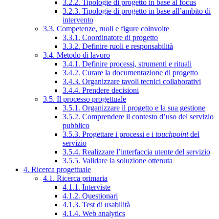
3.2.2. Tipologie di progetto in base al focus
3.2.3. Tipologie di progetto in base all’ambito di
intervento
3.3. Competenze, ruoli e figure coinvolte
3.3.1. Coordinatore di progetto
3.3.2. Definire ruoli e responsabilità
3.4. Metodo di lavoro
3.4.1. Definire processi, strumenti e rituali
3.4.2. Curare la documentazione di progetto
3.4.3. Organizzare tavoli tecnici collaborativi
3.4.4. Prendere decisioni
3.5. Il processo progettuale
3.5.1. Organizzare il progetto e la sua gestione
3.5.2. Comprendere il contesto d’uso del servizio
pubblico
3.5.3. Progettare i processi e i
touchpoint
del
servizio
3.5.4. Realizzare l’interfaccia utente del servizio
3.5.5. Validare la soluzione ottenuta
4. Ricerca progettuale
4.1. Ricerca primaria
4.1.1. Interviste
4.1.2. Questionari
4.1.3. Test di usabilità
4.1.4. Web analytics