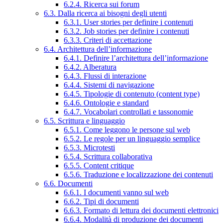
6.2.4. Ricerca sui forum
6.3. Dalla ricerca ai bisogni degli utenti
6.3.1. User stories per definire i contenuti
6.3.2. Job stories per definire i contenuti
6.3.3. Criteri di accettazione
6.4. Architettura dell’informazione
6.4.1. Definire l’architettura dell’informazione
6.4.2. Alberatura
6.4.3. Flussi di interazione
6.4.4. Sistemi di navigazione
6.4.5. Tipologie di contenuto (content type)
6.4.6. Ontologie e standard
6.4.7. Vocabolari controllati e tassonomie
6.5. Scrittura e linguaggio
6.5.1. Come leggono le persone sul web
6.5.2. Le regole per un linguaggio semplice
6.5.3. Microtesti
6.5.4. Scrittura collaborativa
6.5.5. Content critique
6.5.6. Traduzione e localizzazione dei contenuti
6.6. Documenti
6.6.1. I documenti vanno sul web
6.6.2. Tipi di documenti
6.6.3. Formato di lettura dei documenti elettronici
6.6.4. Modalità di produzione dei documenti