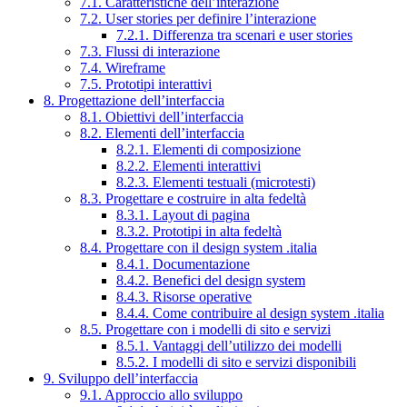
7.1. Caratteristiche dell’interazione
7.2. User stories per definire l’interazione
7.2.1. Differenza tra scenari e user stories
7.3. Flussi di interazione
7.4. Wireframe
7.5. Prototipi interattivi
8. Progettazione dell’interfaccia
8.1. Obiettivi dell’interfaccia
8.2. Elementi dell’interfaccia
8.2.1. Elementi di composizione
8.2.2. Elementi interattivi
8.2.3. Elementi testuali (microtesti)
8.3. Progettare e costruire in alta fedeltà
8.3.1. Layout di pagina
8.3.2. Prototipi in alta fedeltà
8.4. Progettare con il design system .italia
8.4.1. Documentazione
8.4.2. Benefici del design system
8.4.3. Risorse operative
8.4.4. Come contribuire al design system .italia
8.5. Progettare con i modelli di sito e servizi
8.5.1. Vantaggi dell’utilizzo dei modelli
8.5.2. I modelli di sito e servizi disponibili
9. Sviluppo dell’interfaccia
9.1. Approccio allo sviluppo