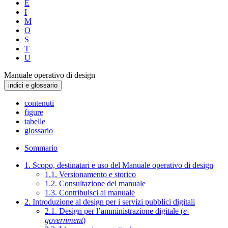
E
I
M
O
S
T
U
Manuale operativo di design
indici e glossario
contenuti
figure
tabelle
glossario
Sommario
1. Scopo, destinatari e uso del Manuale operativo di design
1.1. Versionamento e storico
1.2. Consultazione del manuale
1.3. Contribuisci al manuale
2. Introduzione al design per i servizi pubblici digitali
2.1. Design per l’amministrazione digitale (
e-
government
)