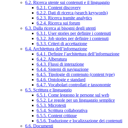
6.2. Ricerca utente sui contenuti e il linguaggio
6.2.1. Content discovery
6.2.2. Dati di ricerca (search keywords)
6.2.3. Ricerca tramite analytics
6.2.4. Ricerca sui forum
6.3. Dalla ricerca ai bisogni degli utenti
6.3.1. User stories per definire i contenuti
6.3.2. Job stories per definire i contenuti
6.3.3. Criteri di accettazione
6.4. Architettura dell’informazione
6.4.1. Definire l’architettura dell’informazione
6.4.2. Alberatura
6.4.3. Flussi di interazione
6.4.4. Sistemi di navigazione
6.4.5. Tipologie di contenuto (content type)
6.4.6. Ontologie e standard
6.4.7. Vocabolari controllati e tassonomie
6.5. Scrittura e linguaggio
6.5.1. Come leggono le persone sul web
6.5.2. Le regole per un linguaggio semplice
6.5.3. Microtesti
6.5.4. Scrittura collaborativa
6.5.5. Content critique
6.5.6. Traduzione e localizzazione dei contenuti
6.6. Documenti