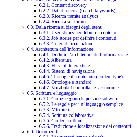
6.2.1. Content discovery
6.2.2. Dati di ricerca (search keywords)
6.2.3. Ricerca tramite analytics
6.2.4. Ricerca sui forum
6.3. Dalla ricerca ai bisogni degli utenti
6.3.1. User stories per definire i contenuti
6.3.2. Job stories per definire i contenuti
6.3.3. Criteri di accettazione
6.4. Architettura dell’informazione
6.4.1. Definire l’architettura dell’informazione
6.4.2. Alberatura
6.4.3. Flussi di interazione
6.4.4. Sistemi di navigazione
6.4.5. Tipologie di contenuto (content type)
6.4.6. Ontologie e standard
6.4.7. Vocabolari controllati e tassonomie
6.5. Scrittura e linguaggio
6.5.1. Come leggono le persone sul web
6.5.2. Le regole per un linguaggio semplice
6.5.3. Microtesti
6.5.4. Scrittura collaborativa
6.5.5. Content critique
6.5.6. Traduzione e localizzazione dei contenuti
6.6. Documenti