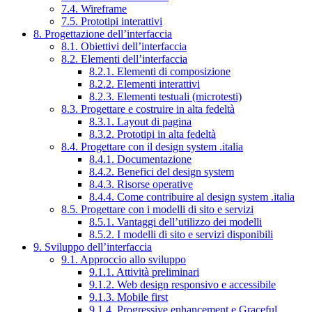
7.4. Wireframe
7.5. Prototipi interattivi
8. Progettazione dell’interfaccia
8.1. Obiettivi dell’interfaccia
8.2. Elementi dell’interfaccia
8.2.1. Elementi di composizione
8.2.2. Elementi interattivi
8.2.3. Elementi testuali (microtesti)
8.3. Progettare e costruire in alta fedeltà
8.3.1. Layout di pagina
8.3.2. Prototipi in alta fedeltà
8.4. Progettare con il design system .italia
8.4.1. Documentazione
8.4.2. Benefici del design system
8.4.3. Risorse operative
8.4.4. Come contribuire al design system .italia
8.5. Progettare con i modelli di sito e servizi
8.5.1. Vantaggi dell’utilizzo dei modelli
8.5.2. I modelli di sito e servizi disponibili
9. Sviluppo dell’interfaccia
9.1. Approccio allo sviluppo
9.1.1. Attività preliminari
9.1.2. Web design responsivo e accessibile
9.1.3. Mobile first
9.1.4. Progressive enhancement e Graceful