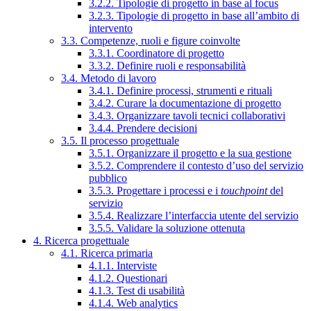
3.2.2. Tipologie di progetto in base al focus
3.2.3. Tipologie di progetto in base all’ambito di
intervento
3.3. Competenze, ruoli e figure coinvolte
3.3.1. Coordinatore di progetto
3.3.2. Definire ruoli e responsabilità
3.4. Metodo di lavoro
3.4.1. Definire processi, strumenti e rituali
3.4.2. Curare la documentazione di progetto
3.4.3. Organizzare tavoli tecnici collaborativi
3.4.4. Prendere decisioni
3.5. Il processo progettuale
3.5.1. Organizzare il progetto e la sua gestione
3.5.2. Comprendere il contesto d’uso del servizio
pubblico
3.5.3. Progettare i processi e i
touchpoint
del
servizio
3.5.4. Realizzare l’interfaccia utente del servizio
3.5.5. Validare la soluzione ottenuta
4. Ricerca progettuale
4.1. Ricerca primaria
4.1.1. Interviste
4.1.2. Questionari
4.1.3. Test di usabilità
4.1.4. Web analytics