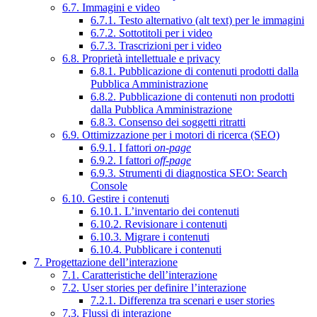
6.7. Immagini e video
6.7.1. Testo alternativo (alt text) per le immagini
6.7.2. Sottotitoli per i video
6.7.3. Trascrizioni per i video
6.8. Proprietà intellettuale e privacy
6.8.1. Pubblicazione di contenuti prodotti dalla
Pubblica Amministrazione
6.8.2. Pubblicazione di contenuti non prodotti
dalla Pubblica Amministrazione
6.8.3. Consenso dei soggetti ritratti
6.9. Ottimizzazione per i motori di ricerca (SEO)
6.9.1. I fattori
on-page
6.9.2. I fattori
off-page
6.9.3. Strumenti di diagnostica SEO: Search
Console
6.10. Gestire i contenuti
6.10.1. L’inventario dei contenuti
6.10.2. Revisionare i contenuti
6.10.3. Migrare i contenuti
6.10.4. Pubblicare i contenuti
7. Progettazione dell’interazione
7.1. Caratteristiche dell’interazione
7.2. User stories per definire l’interazione
7.2.1. Differenza tra scenari e user stories
7.3. Flussi di interazione