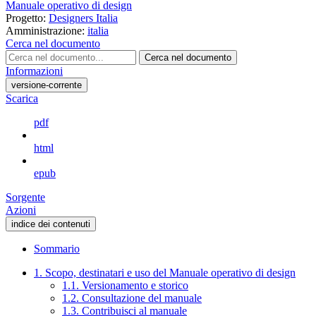
Manuale operativo di design
Progetto:
Designers Italia
Amministrazione:
italia
Cerca nel documento
Cerca nel documento
Informazioni
versione-corrente
Scarica
pdf
html
epub
Sorgente
Azioni
indice dei contenuti
Sommario
1. Scopo, destinatari e uso del Manuale operativo di design
1.1. Versionamento e storico
1.2. Consultazione del manuale
1.3. Contribuisci al manuale