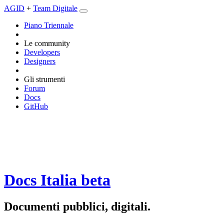
AGID
+
Team Digitale
Piano Triennale
Le community
Developers
Designers
Gli strumenti
Forum
Docs
GitHub
Docs Italia
beta
Documenti pubblici, digitali.