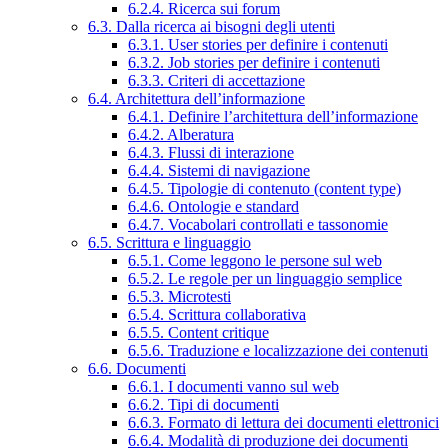
6.2.4. Ricerca sui forum
6.3. Dalla ricerca ai bisogni degli utenti
6.3.1. User stories per definire i contenuti
6.3.2. Job stories per definire i contenuti
6.3.3. Criteri di accettazione
6.4. Architettura dell’informazione
6.4.1. Definire l’architettura dell’informazione
6.4.2. Alberatura
6.4.3. Flussi di interazione
6.4.4. Sistemi di navigazione
6.4.5. Tipologie di contenuto (content type)
6.4.6. Ontologie e standard
6.4.7. Vocabolari controllati e tassonomie
6.5. Scrittura e linguaggio
6.5.1. Come leggono le persone sul web
6.5.2. Le regole per un linguaggio semplice
6.5.3. Microtesti
6.5.4. Scrittura collaborativa
6.5.5. Content critique
6.5.6. Traduzione e localizzazione dei contenuti
6.6. Documenti
6.6.1. I documenti vanno sul web
6.6.2. Tipi di documenti
6.6.3. Formato di lettura dei documenti elettronici
6.6.4. Modalità di produzione dei documenti