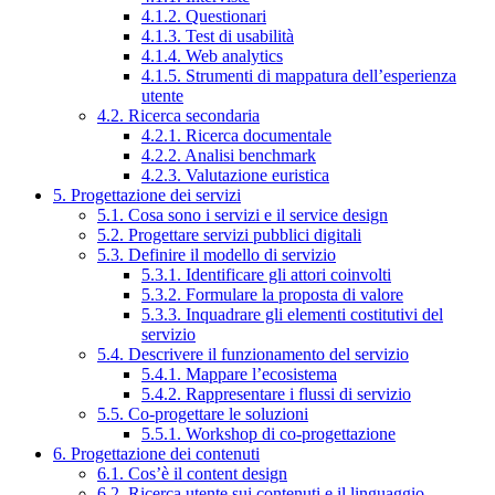
4.1.2. Questionari
4.1.3. Test di usabilità
4.1.4. Web analytics
4.1.5. Strumenti di mappatura dell’esperienza
utente
4.2. Ricerca secondaria
4.2.1. Ricerca documentale
4.2.2. Analisi benchmark
4.2.3. Valutazione euristica
5. Progettazione dei servizi
5.1. Cosa sono i servizi e il service design
5.2. Progettare servizi pubblici digitali
5.3. Definire il modello di servizio
5.3.1. Identificare gli attori coinvolti
5.3.2. Formulare la proposta di valore
5.3.3. Inquadrare gli elementi costitutivi del
servizio
5.4. Descrivere il funzionamento del servizio
5.4.1. Mappare l’ecosistema
5.4.2. Rappresentare i flussi di servizio
5.5. Co-progettare le soluzioni
5.5.1. Workshop di co-progettazione
6. Progettazione dei contenuti
6.1. Cos’è il content design
6.2. Ricerca utente sui contenuti e il linguaggio