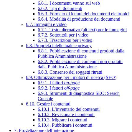
6.6.1. I documenti vanno sul web
6.6.2. Tipi di documenti
6.6.3. Formato di lettura dei documenti elettronici
6.6.4. Modalità di produzione dei documenti
6.7. Immagini e video
6.7.1. Testo alternativo (alt text) per le immagini
6.7.2. Sottotitoli per i video
6.7.3. Trascrizioni per i video
6.8. Proprietà intellettuale e privacy
6.8.1. Pubblicazione di contenuti prodotti dalla
Pubblica Amministrazione
6.8.2. Pubblicazione di contenuti non prodotti
dalla Pubblica Amministrazione
6.8.3. Consenso dei soggetti ritratti
6.9. Ottimizzazione per i motori di ricerca (SEO)
6.9.1. I fattori
on-page
6.9.2. I fattori
off-page
6.9.3. Strumenti di diagnostica SEO: Search
Console
6.10. Gestire i contenuti
6.10.1. L’inventario dei contenuti
6.10.2. Revisionare i contenuti
6.10.3. Migrare i contenuti
6.10.4. Pubblicare i contenuti
7. Progettazione dell’interazione