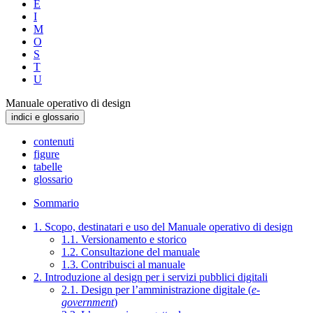
E
I
M
O
S
T
U
Manuale operativo di design
indici e glossario
contenuti
figure
tabelle
glossario
Sommario
1. Scopo, destinatari e uso del Manuale operativo di design
1.1. Versionamento e storico
1.2. Consultazione del manuale
1.3. Contribuisci al manuale
2. Introduzione al design per i servizi pubblici digitali
2.1. Design per l’amministrazione digitale (
e-
government
)