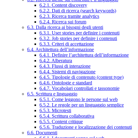
6.2.1. Content discovery
6.2.2. Dati di ricerca (search keywords)
6.2.3. Ricerca tramite analytics
6.2.4. Ricerca sui forum
6.3. Dalla ricerca ai bisogni degli utenti
6.3.1. User stories per definire i contenuti
6.3.2. Job stories per definire i contenuti
6.3.3. Criteri di accettazione
6.4. Architettura dell’informazione
6.4.1. Definire l’architettura dell’informazione
6.4.2. Alberatura
6.4.3. Flussi di interazione
6.4.4. Sistemi di navigazione
6.4.5. Tipologie di contenuto (content type)
6.4.6. Ontologie e standard
6.4.7. Vocabolari controllati e tassonomie
6.5. Scrittura e linguaggio
6.5.1. Come leggono le persone sul web
6.5.2. Le regole per un linguaggio semplice
6.5.3. Microtesti
6.5.4. Scrittura collaborativa
6.5.5. Content critique
6.5.6. Traduzione e localizzazione dei contenuti
6.6. Documenti