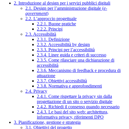
2. Introduzione al design per i servizi pubblici digitali
2.1. Design per l’amministrazione digitale (
e-
government
)
2.2. L’approccio progettuale
2.2.1. Buone pratiche
2.2.2. Principi
2.3. Accessibilità
2.3.1. Definizione
2.3.2. Accessibilità by design
2.3.3. Principi per l’accessibilità
2.3.4. Linee guida e criteri di successo
2.3.5. Come rilasciare una dichiarazione di
accessibilità
2.3.6. Meccanismo di feedback e procedura di
attuazione
2.3.7. Obiettivi accessibilità
2.3.8. Normativa e approfondimenti
2.4. Privacy
2.4.1. Come rispettare la privacy sin dalla
progettazione di un sito o servizio digitale
2.4.2. Richiedi il consenso quando necessario
2.4.3. Le basi del sito web: architettura,
informativa privacy, riferimenti DPO
3. Pianificazione, gestione e strategia
3.1. Obiettivi del progetto