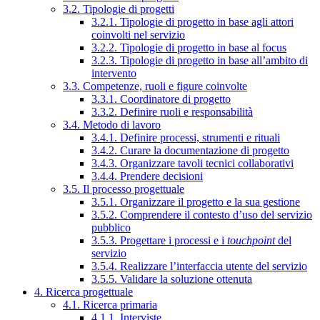
3.2. Tipologie di progetti
3.2.1. Tipologie di progetto in base agli attori
coinvolti nel servizio
3.2.2. Tipologie di progetto in base al focus
3.2.3. Tipologie di progetto in base all’ambito di
intervento
3.3. Competenze, ruoli e figure coinvolte
3.3.1. Coordinatore di progetto
3.3.2. Definire ruoli e responsabilità
3.4. Metodo di lavoro
3.4.1. Definire processi, strumenti e rituali
3.4.2. Curare la documentazione di progetto
3.4.3. Organizzare tavoli tecnici collaborativi
3.4.4. Prendere decisioni
3.5. Il processo progettuale
3.5.1. Organizzare il progetto e la sua gestione
3.5.2. Comprendere il contesto d’uso del servizio
pubblico
3.5.3. Progettare i processi e i
touchpoint
del
servizio
3.5.4. Realizzare l’interfaccia utente del servizio
3.5.5. Validare la soluzione ottenuta
4. Ricerca progettuale
4.1. Ricerca primaria
4.1.1. Interviste