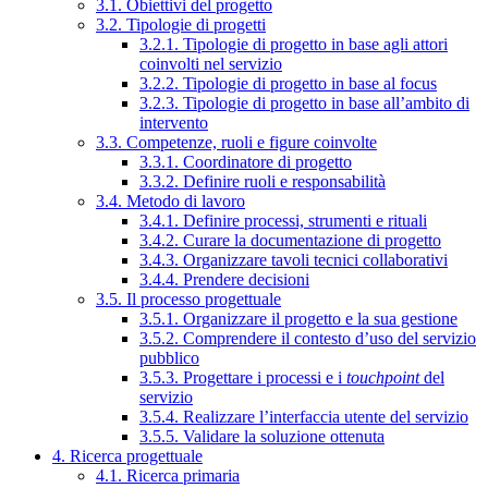
3.1. Obiettivi del progetto
3.2. Tipologie di progetti
3.2.1. Tipologie di progetto in base agli attori
coinvolti nel servizio
3.2.2. Tipologie di progetto in base al focus
3.2.3. Tipologie di progetto in base all’ambito di
intervento
3.3. Competenze, ruoli e figure coinvolte
3.3.1. Coordinatore di progetto
3.3.2. Definire ruoli e responsabilità
3.4. Metodo di lavoro
3.4.1. Definire processi, strumenti e rituali
3.4.2. Curare la documentazione di progetto
3.4.3. Organizzare tavoli tecnici collaborativi
3.4.4. Prendere decisioni
3.5. Il processo progettuale
3.5.1. Organizzare il progetto e la sua gestione
3.5.2. Comprendere il contesto d’uso del servizio
pubblico
3.5.3. Progettare i processi e i
touchpoint
del
servizio
3.5.4. Realizzare l’interfaccia utente del servizio
3.5.5. Validare la soluzione ottenuta
4. Ricerca progettuale
4.1. Ricerca primaria