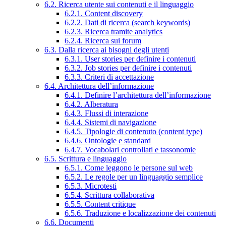
6.2. Ricerca utente sui contenuti e il linguaggio
6.2.1. Content discovery
6.2.2. Dati di ricerca (search keywords)
6.2.3. Ricerca tramite analytics
6.2.4. Ricerca sui forum
6.3. Dalla ricerca ai bisogni degli utenti
6.3.1. User stories per definire i contenuti
6.3.2. Job stories per definire i contenuti
6.3.3. Criteri di accettazione
6.4. Architettura dell’informazione
6.4.1. Definire l’architettura dell’informazione
6.4.2. Alberatura
6.4.3. Flussi di interazione
6.4.4. Sistemi di navigazione
6.4.5. Tipologie di contenuto (content type)
6.4.6. Ontologie e standard
6.4.7. Vocabolari controllati e tassonomie
6.5. Scrittura e linguaggio
6.5.1. Come leggono le persone sul web
6.5.2. Le regole per un linguaggio semplice
6.5.3. Microtesti
6.5.4. Scrittura collaborativa
6.5.5. Content critique
6.5.6. Traduzione e localizzazione dei contenuti
6.6. Documenti