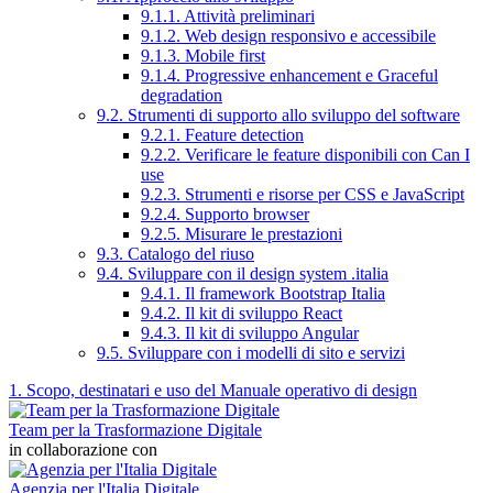
9.1.1. Attività preliminari
9.1.2. Web design responsivo e accessibile
9.1.3. Mobile first
9.1.4. Progressive enhancement e Graceful
degradation
9.2. Strumenti di supporto allo sviluppo del software
9.2.1. Feature detection
9.2.2. Verificare le feature disponibili con Can I
use
9.2.3. Strumenti e risorse per CSS e JavaScript
9.2.4. Supporto browser
9.2.5. Misurare le prestazioni
9.3. Catalogo del riuso
9.4. Sviluppare con il design system .italia
9.4.1. Il framework Bootstrap Italia
9.4.2. Il kit di sviluppo React
9.4.3. Il kit di sviluppo Angular
9.5. Sviluppare con i modelli di sito e servizi
1. Scopo, destinatari e uso del Manuale operativo di design
Team per la Trasformazione Digitale
in collaborazione con
Agenzia per l'Italia Digitale