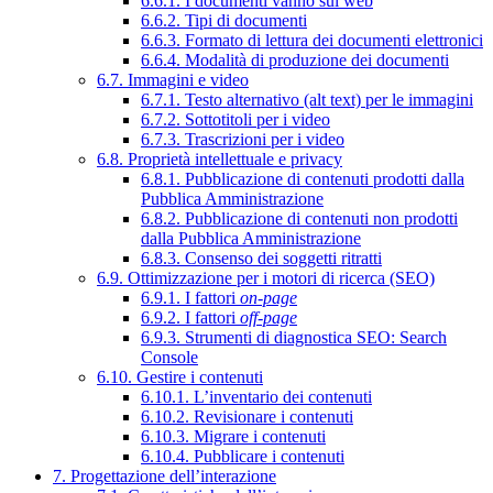
6.6.1. I documenti vanno sul web
6.6.2. Tipi di documenti
6.6.3. Formato di lettura dei documenti elettronici
6.6.4. Modalità di produzione dei documenti
6.7. Immagini e video
6.7.1. Testo alternativo (alt text) per le immagini
6.7.2. Sottotitoli per i video
6.7.3. Trascrizioni per i video
6.8. Proprietà intellettuale e privacy
6.8.1. Pubblicazione di contenuti prodotti dalla
Pubblica Amministrazione
6.8.2. Pubblicazione di contenuti non prodotti
dalla Pubblica Amministrazione
6.8.3. Consenso dei soggetti ritratti
6.9. Ottimizzazione per i motori di ricerca (SEO)
6.9.1. I fattori
on-page
6.9.2. I fattori
off-page
6.9.3. Strumenti di diagnostica SEO: Search
Console
6.10. Gestire i contenuti
6.10.1. L’inventario dei contenuti
6.10.2. Revisionare i contenuti
6.10.3. Migrare i contenuti
6.10.4. Pubblicare i contenuti
7. Progettazione dell’interazione