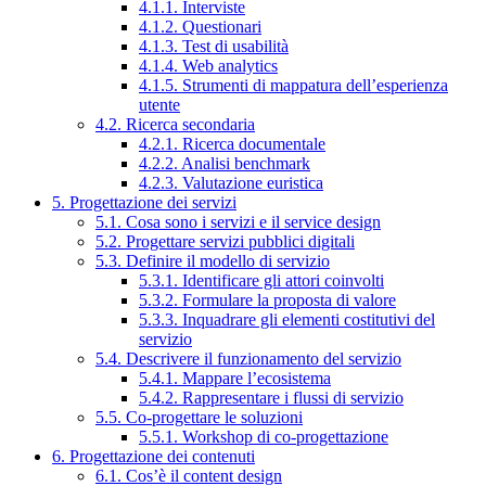
4.1.1. Interviste
4.1.2. Questionari
4.1.3. Test di usabilità
4.1.4. Web analytics
4.1.5. Strumenti di mappatura dell’esperienza
utente
4.2. Ricerca secondaria
4.2.1. Ricerca documentale
4.2.2. Analisi benchmark
4.2.3. Valutazione euristica
5. Progettazione dei servizi
5.1. Cosa sono i servizi e il service design
5.2. Progettare servizi pubblici digitali
5.3. Definire il modello di servizio
5.3.1. Identificare gli attori coinvolti
5.3.2. Formulare la proposta di valore
5.3.3. Inquadrare gli elementi costitutivi del
servizio
5.4. Descrivere il funzionamento del servizio
5.4.1. Mappare l’ecosistema
5.4.2. Rappresentare i flussi di servizio
5.5. Co-progettare le soluzioni
5.5.1. Workshop di co-progettazione
6. Progettazione dei contenuti
6.1. Cos’è il content design