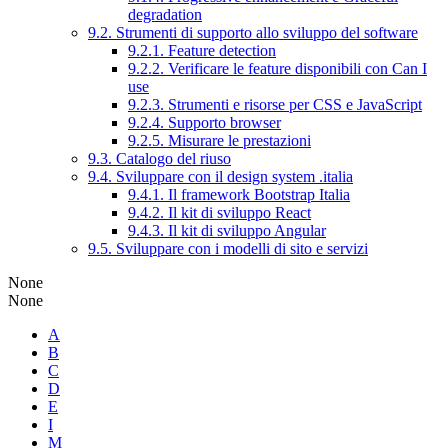
degradation
9.2. Strumenti di supporto allo sviluppo del software
9.2.1. Feature detection
9.2.2. Verificare le feature disponibili con Can I
use
9.2.3. Strumenti e risorse per CSS e JavaScript
9.2.4. Supporto browser
9.2.5. Misurare le prestazioni
9.3. Catalogo del riuso
9.4. Sviluppare con il design system .italia
9.4.1. Il framework Bootstrap Italia
9.4.2. Il kit di sviluppo React
9.4.3. Il kit di sviluppo Angular
9.5. Sviluppare con i modelli di sito e servizi
None
None
A
B
C
D
E
I
M