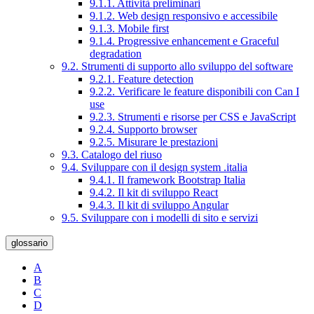
9.1.1. Attività preliminari
9.1.2. Web design responsivo e accessibile
9.1.3. Mobile first
9.1.4. Progressive enhancement e Graceful
degradation
9.2. Strumenti di supporto allo sviluppo del software
9.2.1. Feature detection
9.2.2. Verificare le feature disponibili con Can I
use
9.2.3. Strumenti e risorse per CSS e JavaScript
9.2.4. Supporto browser
9.2.5. Misurare le prestazioni
9.3. Catalogo del riuso
9.4. Sviluppare con il design system .italia
9.4.1. Il framework Bootstrap Italia
9.4.2. Il kit di sviluppo React
9.4.3. Il kit di sviluppo Angular
9.5. Sviluppare con i modelli di sito e servizi
glossario
A
B
C
D