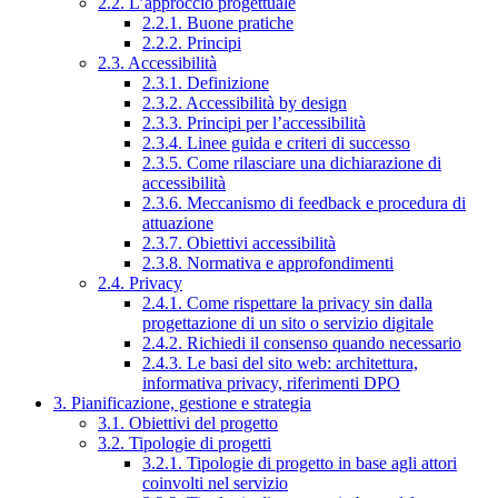
2.2. L’approccio progettuale
2.2.1. Buone pratiche
2.2.2. Principi
2.3. Accessibilità
2.3.1. Definizione
2.3.2. Accessibilità by design
2.3.3. Principi per l’accessibilità
2.3.4. Linee guida e criteri di successo
2.3.5. Come rilasciare una dichiarazione di
accessibilità
2.3.6. Meccanismo di feedback e procedura di
attuazione
2.3.7. Obiettivi accessibilità
2.3.8. Normativa e approfondimenti
2.4. Privacy
2.4.1. Come rispettare la privacy sin dalla
progettazione di un sito o servizio digitale
2.4.2. Richiedi il consenso quando necessario
2.4.3. Le basi del sito web: architettura,
informativa privacy, riferimenti DPO
3. Pianificazione, gestione e strategia
3.1. Obiettivi del progetto
3.2. Tipologie di progetti
3.2.1. Tipologie di progetto in base agli attori
coinvolti nel servizio