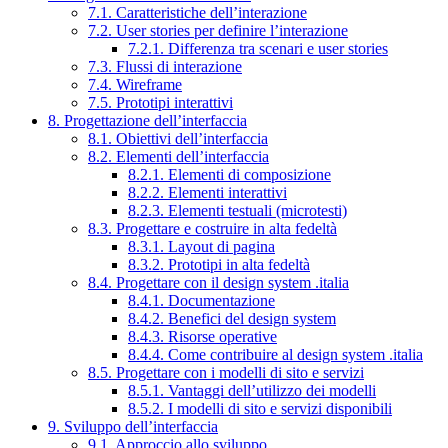
7.1. Caratteristiche dell’interazione
7.2. User stories per definire l’interazione
7.2.1. Differenza tra scenari e user stories
7.3. Flussi di interazione
7.4. Wireframe
7.5. Prototipi interattivi
8. Progettazione dell’interfaccia
8.1. Obiettivi dell’interfaccia
8.2. Elementi dell’interfaccia
8.2.1. Elementi di composizione
8.2.2. Elementi interattivi
8.2.3. Elementi testuali (microtesti)
8.3. Progettare e costruire in alta fedeltà
8.3.1. Layout di pagina
8.3.2. Prototipi in alta fedeltà
8.4. Progettare con il design system .italia
8.4.1. Documentazione
8.4.2. Benefici del design system
8.4.3. Risorse operative
8.4.4. Come contribuire al design system .italia
8.5. Progettare con i modelli di sito e servizi
8.5.1. Vantaggi dell’utilizzo dei modelli
8.5.2. I modelli di sito e servizi disponibili
9. Sviluppo dell’interfaccia
9.1. Approccio allo sviluppo