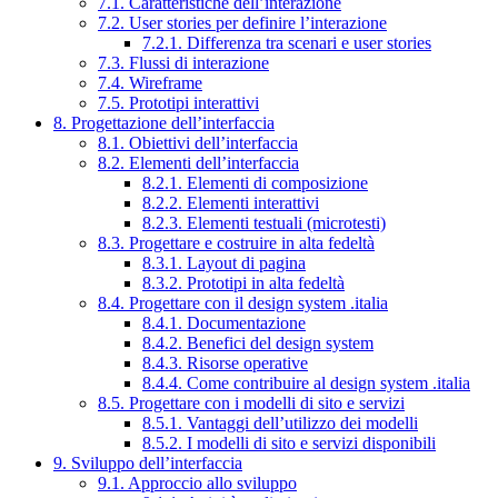
7.1. Caratteristiche dell’interazione
7.2. User stories per definire l’interazione
7.2.1. Differenza tra scenari e user stories
7.3. Flussi di interazione
7.4. Wireframe
7.5. Prototipi interattivi
8. Progettazione dell’interfaccia
8.1. Obiettivi dell’interfaccia
8.2. Elementi dell’interfaccia
8.2.1. Elementi di composizione
8.2.2. Elementi interattivi
8.2.3. Elementi testuali (microtesti)
8.3. Progettare e costruire in alta fedeltà
8.3.1. Layout di pagina
8.3.2. Prototipi in alta fedeltà
8.4. Progettare con il design system .italia
8.4.1. Documentazione
8.4.2. Benefici del design system
8.4.3. Risorse operative
8.4.4. Come contribuire al design system .italia
8.5. Progettare con i modelli di sito e servizi
8.5.1. Vantaggi dell’utilizzo dei modelli
8.5.2. I modelli di sito e servizi disponibili
9. Sviluppo dell’interfaccia
9.1. Approccio allo sviluppo