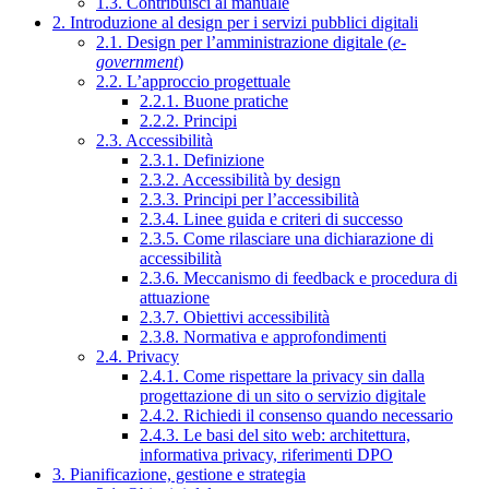
1.3. Contribuisci al manuale
2. Introduzione al design per i servizi pubblici digitali
2.1. Design per l’amministrazione digitale (
e-
government
)
2.2. L’approccio progettuale
2.2.1. Buone pratiche
2.2.2. Principi
2.3. Accessibilità
2.3.1. Definizione
2.3.2. Accessibilità by design
2.3.3. Principi per l’accessibilità
2.3.4. Linee guida e criteri di successo
2.3.5. Come rilasciare una dichiarazione di
accessibilità
2.3.6. Meccanismo di feedback e procedura di
attuazione
2.3.7. Obiettivi accessibilità
2.3.8. Normativa e approfondimenti
2.4. Privacy
2.4.1. Come rispettare la privacy sin dalla
progettazione di un sito o servizio digitale
2.4.2. Richiedi il consenso quando necessario
2.4.3. Le basi del sito web: architettura,
informativa privacy, riferimenti DPO
3. Pianificazione, gestione e strategia