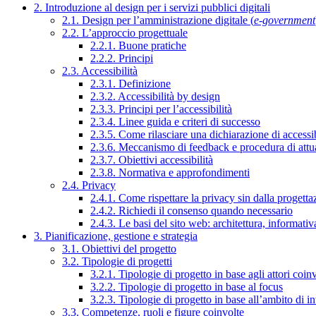
2. Introduzione al design per i servizi pubblici digitali
2.1. Design per l’amministrazione digitale (
e-government
2.2. L’approccio progettuale
2.2.1. Buone pratiche
2.2.2. Principi
2.3. Accessibilità
2.3.1. Definizione
2.3.2. Accessibilità by design
2.3.3. Principi per l’accessibilità
2.3.4. Linee guida e criteri di successo
2.3.5. Come rilasciare una dichiarazione di accessib
2.3.6. Meccanismo di feedback e procedura di attu
2.3.7. Obiettivi accessibilità
2.3.8. Normativa e approfondimenti
2.4. Privacy
2.4.1. Come rispettare la privacy sin dalla progettaz
2.4.2. Richiedi il consenso quando necessario
2.4.3. Le basi del sito web: architettura, informati
3. Pianificazione, gestione e strategia
3.1. Obiettivi del progetto
3.2. Tipologie di progetti
3.2.1. Tipologie di progetto in base agli attori coinv
3.2.2. Tipologie di progetto in base al focus
3.2.3. Tipologie di progetto in base all’ambito di i
3.3. Competenze, ruoli e figure coinvolte