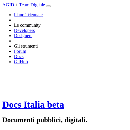
AGID
+
Team Digitale
Piano Triennale
Le community
Developers
Designers
Gli strumenti
Forum
Docs
GitHub
Docs Italia
beta
Documenti pubblici, digitali.