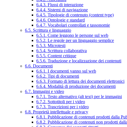
6.4.3. Flussi di interazione
6.4.4. Sistemi di navigazione
6.4.5. Tipologie di contenuto (content type)
6.4.6. Ontologie e standard
6.4.7. Vocabolari controllati e tassonomie
6.5. Scrittura e linguaggio
6.5.1. Come leggono le persone sul web
6.5.2. Le regole per un linguaggio semplice
6.5.3. Microtesti
6.5.4. Scrittura collaborativa
6.5.5. Content critique
6.5.6. Traduzione e localizzazione dei contenuti
6.6. Documenti
6.6.1. I documenti vanno sul web
6.6.2. Tipi di documenti
6.6.3. Formato di lettura dei documenti elettronici
6.6.4. Modalità di produzione dei documenti
6.7. Immagini e video
6.7.1. Testo alternativo (alt text) per le immagini
6.7.2. Sottotitoli per i video
6.7.3. Trascrizioni per i video
6.8. Proprietà intellettuale e privacy
6.8.1. Pubblicazione di contenuti prodotti dalla P
6.8.2. Pubblicazione di contenuti non prodotti dal