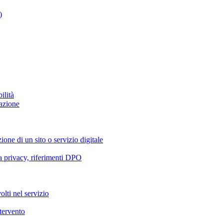
)
ilità
azione
ione di un sito o servizio digitale
va privacy, riferimenti DPO
olti nel servizio
ntervento