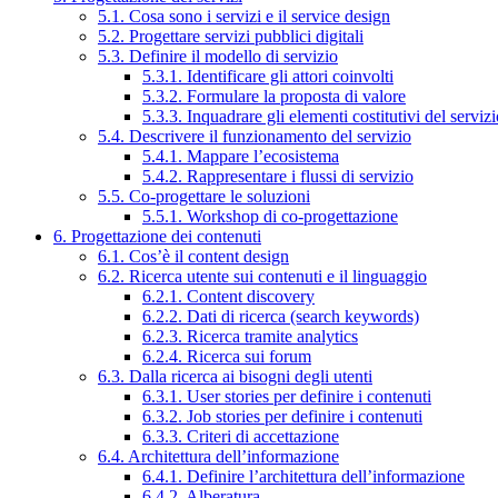
5.1. Cosa sono i servizi e il service design
5.2. Progettare servizi pubblici digitali
5.3. Definire il modello di servizio
5.3.1. Identificare gli attori coinvolti
5.3.2. Formulare la proposta di valore
5.3.3. Inquadrare gli elementi costitutivi del serviz
5.4. Descrivere il funzionamento del servizio
5.4.1. Mappare l’ecosistema
5.4.2. Rappresentare i flussi di servizio
5.5. Co-progettare le soluzioni
5.5.1. Workshop di co-progettazione
6. Progettazione dei contenuti
6.1. Cos’è il content design
6.2. Ricerca utente sui contenuti e il linguaggio
6.2.1. Content discovery
6.2.2. Dati di ricerca (search keywords)
6.2.3. Ricerca tramite analytics
6.2.4. Ricerca sui forum
6.3. Dalla ricerca ai bisogni degli utenti
6.3.1. User stories per definire i contenuti
6.3.2. Job stories per definire i contenuti
6.3.3. Criteri di accettazione
6.4. Architettura dell’informazione
6.4.1. Definire l’architettura dell’informazione
6.4.2. Alberatura