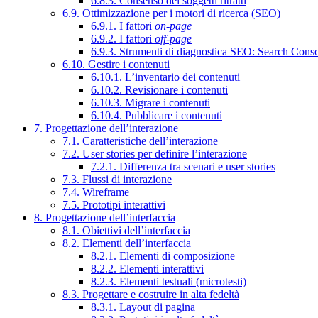
6.8.3. Consenso dei soggetti ritratti
6.9. Ottimizzazione per i motori di ricerca (SEO)
6.9.1. I fattori
on-page
6.9.2. I fattori
off-page
6.9.3. Strumenti di diagnostica SEO: Search Cons
6.10. Gestire i contenuti
6.10.1. L’inventario dei contenuti
6.10.2. Revisionare i contenuti
6.10.3. Migrare i contenuti
6.10.4. Pubblicare i contenuti
7. Progettazione dell’interazione
7.1. Caratteristiche dell’interazione
7.2. User stories per definire l’interazione
7.2.1. Differenza tra scenari e user stories
7.3. Flussi di interazione
7.4. Wireframe
7.5. Prototipi interattivi
8. Progettazione dell’interfaccia
8.1. Obiettivi dell’interfaccia
8.2. Elementi dell’interfaccia
8.2.1. Elementi di composizione
8.2.2. Elementi interattivi
8.2.3. Elementi testuali (microtesti)
8.3. Progettare e costruire in alta fedeltà
8.3.1. Layout di pagina