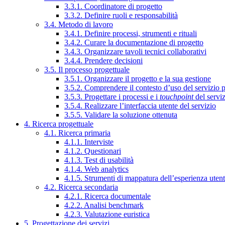
3.3.1. Coordinatore di progetto
3.3.2. Definire ruoli e responsabilità
3.4. Metodo di lavoro
3.4.1. Definire processi, strumenti e rituali
3.4.2. Curare la documentazione di progetto
3.4.3. Organizzare tavoli tecnici collaborativi
3.4.4. Prendere decisioni
3.5. Il processo progettuale
3.5.1. Organizzare il progetto e la sua gestione
3.5.2. Comprendere il contesto d’uso del servizio 
3.5.3. Progettare i processi e i
touchpoint
del servi
3.5.4. Realizzare l’interfaccia utente del servizio
3.5.5. Validare la soluzione ottenuta
4. Ricerca progettuale
4.1. Ricerca primaria
4.1.1. Interviste
4.1.2. Questionari
4.1.3. Test di usabilità
4.1.4. Web analytics
4.1.5. Strumenti di mappatura dell’esperienza uten
4.2. Ricerca secondaria
4.2.1. Ricerca documentale
4.2.2. Analisi benchmark
4.2.3. Valutazione euristica
5. Progettazione dei servizi