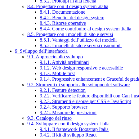
8.3.2. Prototipi in alta fedeltà
8.4. Progettare con il design system .italia
8.4.1. Documentazione
8.4.2. Benefici del design system
8.4.3. Risorse operative
8.4.4. Come contribuire al design system .italia
8.5. Progettare con i modelli di sito e servizi
8.5.1. Vantaggi dell’utilizzo dei modelli
8.5.2. I modelli di sito e servizi disponibili
9. Sviluppo dell’interfaccia
9.1. Approccio allo sviluppo
9.1.1. Attività preliminari
9.1.2. Web design responsivo e accessibile
9.1.3. Mobile first
9.1.4. Progressive enhancement e Graceful degrad
9.2. Strumenti di supporto allo sviluppo del software
9.2.1. Feature detection
9.2.2. Verificare le feature disponibili con Can I us
9.2.3. Strumenti e risorse per CSS e JavaScript
9.2.4. Supporto browser
9.2.5. Misurare le prestazioni
9.3. Catalogo del riuso
9.4. Sviluppare con il design system .italia
9.4.1. Il framework Bootstrap Italia
9.4.2. Il kit di sviluppo React