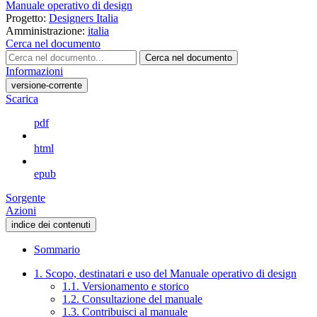
Manuale operativo di design
Progetto:
Designers Italia
Amministrazione:
italia
Cerca nel documento
Cerca nel documento
Informazioni
versione-corrente
Scarica
pdf
html
epub
Sorgente
Azioni
indice dei contenuti
Sommario
1. Scopo, destinatari e uso del Manuale operativo di design
1.1. Versionamento e storico
1.2. Consultazione del manuale
1.3. Contribuisci al manuale