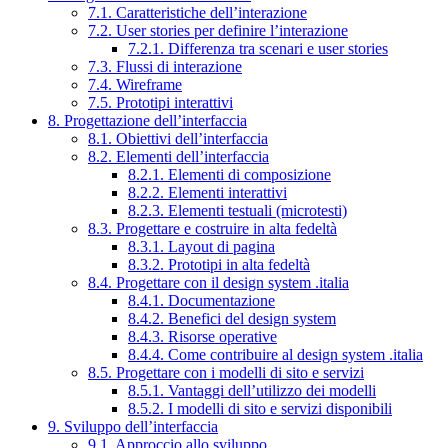
7.1. Caratteristiche dell’interazione
7.2. User stories per definire l’interazione
7.2.1. Differenza tra scenari e user stories
7.3. Flussi di interazione
7.4. Wireframe
7.5. Prototipi interattivi
8. Progettazione dell’interfaccia
8.1. Obiettivi dell’interfaccia
8.2. Elementi dell’interfaccia
8.2.1. Elementi di composizione
8.2.2. Elementi interattivi
8.2.3. Elementi testuali (microtesti)
8.3. Progettare e costruire in alta fedeltà
8.3.1. Layout di pagina
8.3.2. Prototipi in alta fedeltà
8.4. Progettare con il design system .italia
8.4.1. Documentazione
8.4.2. Benefici del design system
8.4.3. Risorse operative
8.4.4. Come contribuire al design system .italia
8.5. Progettare con i modelli di sito e servizi
8.5.1. Vantaggi dell’utilizzo dei modelli
8.5.2. I modelli di sito e servizi disponibili
9. Sviluppo dell’interfaccia
9.1. Approccio allo sviluppo