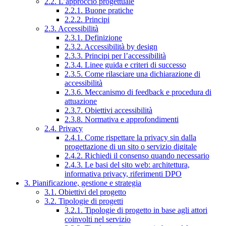
2.2. L’approccio progettuale
2.2.1. Buone pratiche
2.2.2. Principi
2.3. Accessibilità
2.3.1. Definizione
2.3.2. Accessibilità by design
2.3.3. Principi per l’accessibilità
2.3.4. Linee guida e criteri di successo
2.3.5. Come rilasciare una dichiarazione di
accessibilità
2.3.6. Meccanismo di feedback e procedura di
attuazione
2.3.7. Obiettivi accessibilità
2.3.8. Normativa e approfondimenti
2.4. Privacy
2.4.1. Come rispettare la privacy sin dalla
progettazione di un sito o servizio digitale
2.4.2. Richiedi il consenso quando necessario
2.4.3. Le basi del sito web: architettura,
informativa privacy, riferimenti DPO
3. Pianificazione, gestione e strategia
3.1. Obiettivi del progetto
3.2. Tipologie di progetti
3.2.1. Tipologie di progetto in base agli attori
coinvolti nel servizio