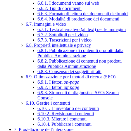
6.6.1. I documenti vanno sul web
6.6.2. Tipi di documenti
6.6.3. Formato di lettura dei documenti elettronici
6.6.4. Modalità di produzione dei documenti
6.7. Immagini e video
6.7.1. Testo alternativo (alt text) per le immagini
6.7.2. Sottotitoli per i video
6.7.3. Trascrizioni per i video
6.8. Proprietà intellettuale e privacy
6.8.1. Pubblicazione di contenuti prodotti dalla
Pubblica Amministrazione
6.8.2. Pubblicazione di contenuti non prodotti
dalla Pubblica Amministrazione
6.8.3. Consenso dei soggetti ritratti
6.9. Ottimizzazione per i motori di ricerca (SEO)
6.9.1. I fattori
on-page
6.9.2. I fattori
off-page
6.9.3. Strumenti di diagnostica SEO: Search
Console
6.10. Gestire i contenuti
6.10.1. L’inventario dei contenuti
6.10.2. Revisionare i contenuti
6.10.3. Migrare i contenuti
6.10.4. Pubblicare i contenuti
7. Progettazione dell’interazione