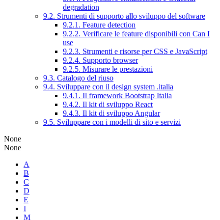
degradation
9.2. Strumenti di supporto allo sviluppo del software
9.2.1. Feature detection
9.2.2. Verificare le feature disponibili con Can I
use
9.2.3. Strumenti e risorse per CSS e JavaScript
9.2.4. Supporto browser
9.2.5. Misurare le prestazioni
9.3. Catalogo del riuso
9.4. Sviluppare con il design system .italia
9.4.1. Il framework Bootstrap Italia
9.4.2. Il kit di sviluppo React
9.4.3. Il kit di sviluppo Angular
9.5. Sviluppare con i modelli di sito e servizi
None
None
A
B
C
D
E
I
M