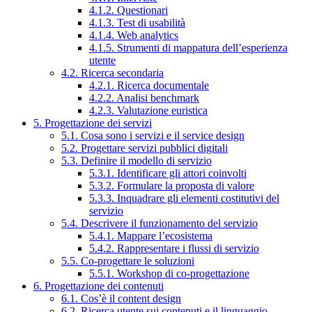
4.1.2. Questionari
4.1.3. Test di usabilità
4.1.4. Web analytics
4.1.5. Strumenti di mappatura dell’esperienza
utente
4.2. Ricerca secondaria
4.2.1. Ricerca documentale
4.2.2. Analisi benchmark
4.2.3. Valutazione euristica
5. Progettazione dei servizi
5.1. Cosa sono i servizi e il service design
5.2. Progettare servizi pubblici digitali
5.3. Definire il modello di servizio
5.3.1. Identificare gli attori coinvolti
5.3.2. Formulare la proposta di valore
5.3.3. Inquadrare gli elementi costitutivi del
servizio
5.4. Descrivere il funzionamento del servizio
5.4.1. Mappare l’ecosistema
5.4.2. Rappresentare i flussi di servizio
5.5. Co-progettare le soluzioni
5.5.1. Workshop di co-progettazione
6. Progettazione dei contenuti
6.1. Cos’è il content design
6.2. Ricerca utente sui contenuti e il linguaggio