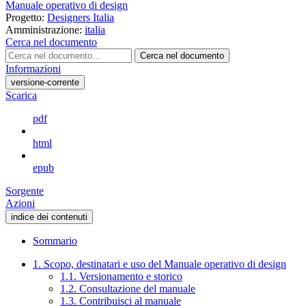
Manuale operativo di design
Progetto:
Designers Italia
Amministrazione:
italia
Cerca nel documento
Cerca nel documento
Informazioni
versione-corrente
Scarica
pdf
html
epub
Sorgente
Azioni
indice dei contenuti
Sommario
1. Scopo, destinatari e uso del Manuale operativo di design
1.1. Versionamento e storico
1.2. Consultazione del manuale
1.3. Contribuisci al manuale