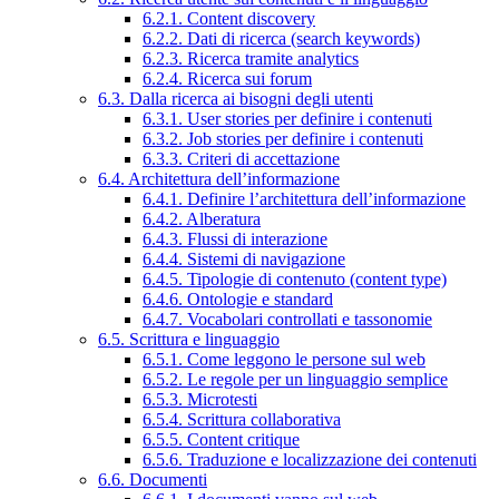
6.2.1. Content discovery
6.2.2. Dati di ricerca (search keywords)
6.2.3. Ricerca tramite analytics
6.2.4. Ricerca sui forum
6.3. Dalla ricerca ai bisogni degli utenti
6.3.1. User stories per definire i contenuti
6.3.2. Job stories per definire i contenuti
6.3.3. Criteri di accettazione
6.4. Architettura dell’informazione
6.4.1. Definire l’architettura dell’informazione
6.4.2. Alberatura
6.4.3. Flussi di interazione
6.4.4. Sistemi di navigazione
6.4.5. Tipologie di contenuto (content type)
6.4.6. Ontologie e standard
6.4.7. Vocabolari controllati e tassonomie
6.5. Scrittura e linguaggio
6.5.1. Come leggono le persone sul web
6.5.2. Le regole per un linguaggio semplice
6.5.3. Microtesti
6.5.4. Scrittura collaborativa
6.5.5. Content critique
6.5.6. Traduzione e localizzazione dei contenuti
6.6. Documenti