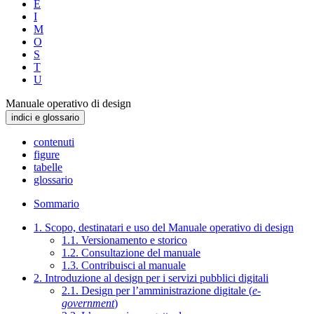
E
I
M
O
S
T
U
Manuale operativo di design
indici e glossario
contenuti
figure
tabelle
glossario
Sommario
1. Scopo, destinatari e uso del Manuale operativo di design
1.1. Versionamento e storico
1.2. Consultazione del manuale
1.3. Contribuisci al manuale
2. Introduzione al design per i servizi pubblici digitali
2.1. Design per l’amministrazione digitale (
e-
government
)