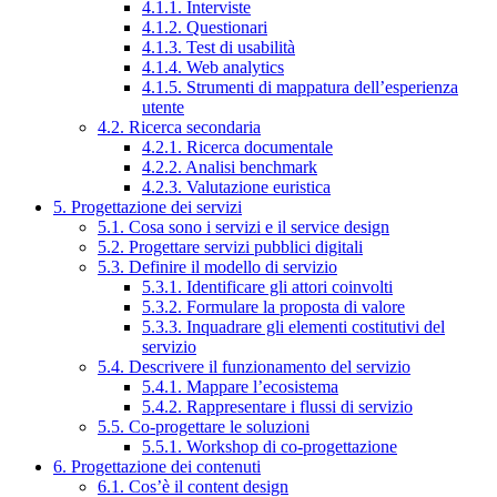
4.1.1. Interviste
4.1.2. Questionari
4.1.3. Test di usabilità
4.1.4. Web analytics
4.1.5. Strumenti di mappatura dell’esperienza
utente
4.2. Ricerca secondaria
4.2.1. Ricerca documentale
4.2.2. Analisi benchmark
4.2.3. Valutazione euristica
5. Progettazione dei servizi
5.1. Cosa sono i servizi e il service design
5.2. Progettare servizi pubblici digitali
5.3. Definire il modello di servizio
5.3.1. Identificare gli attori coinvolti
5.3.2. Formulare la proposta di valore
5.3.3. Inquadrare gli elementi costitutivi del
servizio
5.4. Descrivere il funzionamento del servizio
5.4.1. Mappare l’ecosistema
5.4.2. Rappresentare i flussi di servizio
5.5. Co-progettare le soluzioni
5.5.1. Workshop di co-progettazione
6. Progettazione dei contenuti
6.1. Cos’è il content design