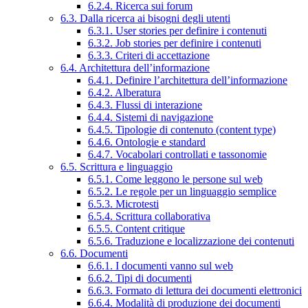
6.2.4. Ricerca sui forum
6.3. Dalla ricerca ai bisogni degli utenti
6.3.1. User stories per definire i contenuti
6.3.2. Job stories per definire i contenuti
6.3.3. Criteri di accettazione
6.4. Architettura dell’informazione
6.4.1. Definire l’architettura dell’informazione
6.4.2. Alberatura
6.4.3. Flussi di interazione
6.4.4. Sistemi di navigazione
6.4.5. Tipologie di contenuto (content type)
6.4.6. Ontologie e standard
6.4.7. Vocabolari controllati e tassonomie
6.5. Scrittura e linguaggio
6.5.1. Come leggono le persone sul web
6.5.2. Le regole per un linguaggio semplice
6.5.3. Microtesti
6.5.4. Scrittura collaborativa
6.5.5. Content critique
6.5.6. Traduzione e localizzazione dei contenuti
6.6. Documenti
6.6.1. I documenti vanno sul web
6.6.2. Tipi di documenti
6.6.3. Formato di lettura dei documenti elettronici
6.6.4. Modalità di produzione dei documenti