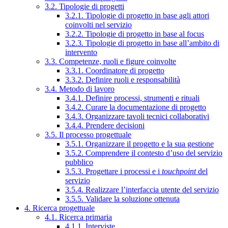
3.2. Tipologie di progetti
3.2.1. Tipologie di progetto in base agli attori
coinvolti nel servizio
3.2.2. Tipologie di progetto in base al focus
3.2.3. Tipologie di progetto in base all’ambito di
intervento
3.3. Competenze, ruoli e figure coinvolte
3.3.1. Coordinatore di progetto
3.3.2. Definire ruoli e responsabilità
3.4. Metodo di lavoro
3.4.1. Definire processi, strumenti e rituali
3.4.2. Curare la documentazione di progetto
3.4.3. Organizzare tavoli tecnici collaborativi
3.4.4. Prendere decisioni
3.5. Il processo progettuale
3.5.1. Organizzare il progetto e la sua gestione
3.5.2. Comprendere il contesto d’uso del servizio
pubblico
3.5.3. Progettare i processi e i
touchpoint
del
servizio
3.5.4. Realizzare l’interfaccia utente del servizio
3.5.5. Validare la soluzione ottenuta
4. Ricerca progettuale
4.1. Ricerca primaria
4.1.1. Interviste