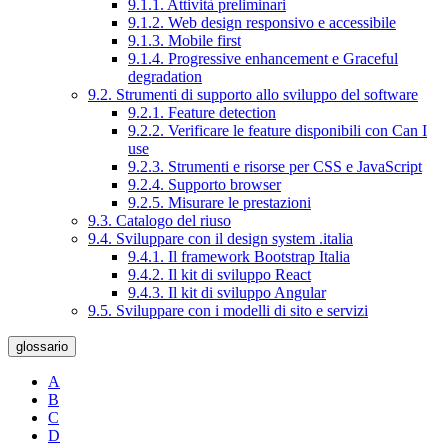
9.1.1. Attività preliminari
9.1.2. Web design responsivo e accessibile
9.1.3. Mobile first
9.1.4. Progressive enhancement e Graceful
degradation
9.2. Strumenti di supporto allo sviluppo del software
9.2.1. Feature detection
9.2.2. Verificare le feature disponibili con Can I
use
9.2.3. Strumenti e risorse per CSS e JavaScript
9.2.4. Supporto browser
9.2.5. Misurare le prestazioni
9.3. Catalogo del riuso
9.4. Sviluppare con il design system .italia
9.4.1. Il framework Bootstrap Italia
9.4.2. Il kit di sviluppo React
9.4.3. Il kit di sviluppo Angular
9.5. Sviluppare con i modelli di sito e servizi
glossario
A
B
C
D