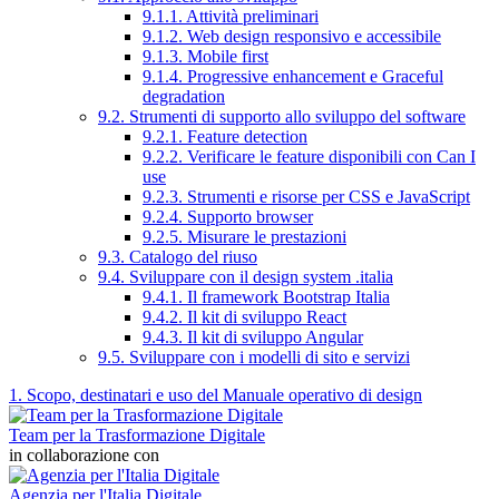
9.1.1. Attività preliminari
9.1.2. Web design responsivo e accessibile
9.1.3. Mobile first
9.1.4. Progressive enhancement e Graceful
degradation
9.2. Strumenti di supporto allo sviluppo del software
9.2.1. Feature detection
9.2.2. Verificare le feature disponibili con Can I
use
9.2.3. Strumenti e risorse per CSS e JavaScript
9.2.4. Supporto browser
9.2.5. Misurare le prestazioni
9.3. Catalogo del riuso
9.4. Sviluppare con il design system .italia
9.4.1. Il framework Bootstrap Italia
9.4.2. Il kit di sviluppo React
9.4.3. Il kit di sviluppo Angular
9.5. Sviluppare con i modelli di sito e servizi
1. Scopo, destinatari e uso del Manuale operativo di design
Team per la Trasformazione Digitale
in collaborazione con
Agenzia per l'Italia Digitale