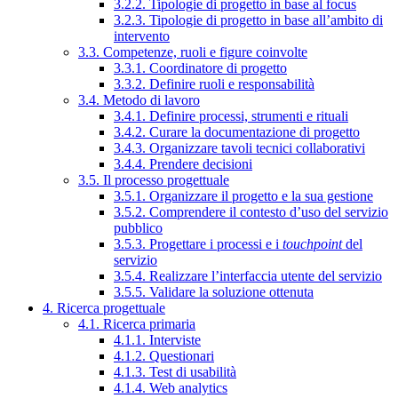
3.2.2. Tipologie di progetto in base al focus
3.2.3. Tipologie di progetto in base all’ambito di
intervento
3.3. Competenze, ruoli e figure coinvolte
3.3.1. Coordinatore di progetto
3.3.2. Definire ruoli e responsabilità
3.4. Metodo di lavoro
3.4.1. Definire processi, strumenti e rituali
3.4.2. Curare la documentazione di progetto
3.4.3. Organizzare tavoli tecnici collaborativi
3.4.4. Prendere decisioni
3.5. Il processo progettuale
3.5.1. Organizzare il progetto e la sua gestione
3.5.2. Comprendere il contesto d’uso del servizio
pubblico
3.5.3. Progettare i processi e i
touchpoint
del
servizio
3.5.4. Realizzare l’interfaccia utente del servizio
3.5.5. Validare la soluzione ottenuta
4. Ricerca progettuale
4.1. Ricerca primaria
4.1.1. Interviste
4.1.2. Questionari
4.1.3. Test di usabilità
4.1.4. Web analytics