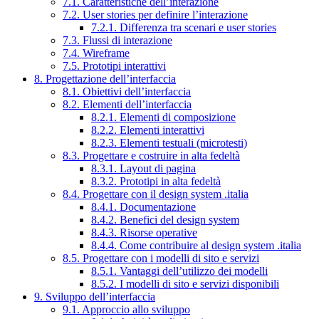
7.1. Caratteristiche dell’interazione
7.2. User stories per definire l’interazione
7.2.1. Differenza tra scenari e user stories
7.3. Flussi di interazione
7.4. Wireframe
7.5. Prototipi interattivi
8. Progettazione dell’interfaccia
8.1. Obiettivi dell’interfaccia
8.2. Elementi dell’interfaccia
8.2.1. Elementi di composizione
8.2.2. Elementi interattivi
8.2.3. Elementi testuali (microtesti)
8.3. Progettare e costruire in alta fedeltà
8.3.1. Layout di pagina
8.3.2. Prototipi in alta fedeltà
8.4. Progettare con il design system .italia
8.4.1. Documentazione
8.4.2. Benefici del design system
8.4.3. Risorse operative
8.4.4. Come contribuire al design system .italia
8.5. Progettare con i modelli di sito e servizi
8.5.1. Vantaggi dell’utilizzo dei modelli
8.5.2. I modelli di sito e servizi disponibili
9. Sviluppo dell’interfaccia
9.1. Approccio allo sviluppo