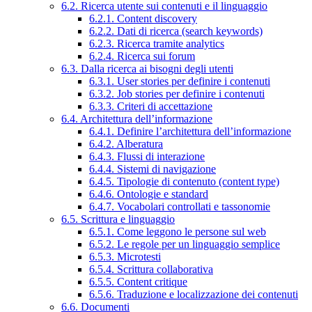
6.2. Ricerca utente sui contenuti e il linguaggio
6.2.1. Content discovery
6.2.2. Dati di ricerca (search keywords)
6.2.3. Ricerca tramite analytics
6.2.4. Ricerca sui forum
6.3. Dalla ricerca ai bisogni degli utenti
6.3.1. User stories per definire i contenuti
6.3.2. Job stories per definire i contenuti
6.3.3. Criteri di accettazione
6.4. Architettura dell’informazione
6.4.1. Definire l’architettura dell’informazione
6.4.2. Alberatura
6.4.3. Flussi di interazione
6.4.4. Sistemi di navigazione
6.4.5. Tipologie di contenuto (content type)
6.4.6. Ontologie e standard
6.4.7. Vocabolari controllati e tassonomie
6.5. Scrittura e linguaggio
6.5.1. Come leggono le persone sul web
6.5.2. Le regole per un linguaggio semplice
6.5.3. Microtesti
6.5.4. Scrittura collaborativa
6.5.5. Content critique
6.5.6. Traduzione e localizzazione dei contenuti
6.6. Documenti