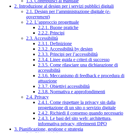
1.3. Contribuisci al manuale
2. Introduzione al design per i servizi pubblici digitali
2.1. Design per l’amministrazione digitale (
e-
government
)
2.2. L’approccio progettuale
2.2.1. Buone pratiche
2.2.2. Principi
2.3. Accessibilità
2.3.1. Definizione
2.3.2. Accessibilità by design
2.3.3. Principi per l’accessibilità
2.3.4. Linee guida e criteri di successo
2.3.5. Come rilasciare una dichiarazione di
accessibilità
2.3.6. Meccanismo di feedback e procedura di
attuazione
2.3.7. Obiettivi accessibilità
2.3.8. Normativa e approfondimenti
2.4. Privacy
2.4.1. Come rispettare la privacy sin dalla
progettazione di un sito o servizio digitale
2.4.2. Richiedi il consenso quando necessario
2.4.3. Le basi del sito web: architettura,
informativa privacy, riferimenti DPO
3. Pianificazione, gestione e strategia