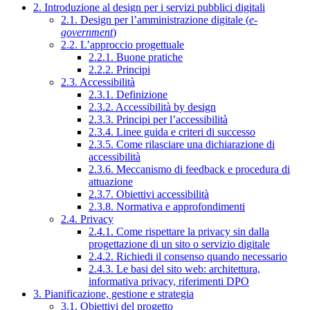
2. Introduzione al design per i servizi pubblici digitali
2.1. Design per l’amministrazione digitale (
e-
government
)
2.2. L’approccio progettuale
2.2.1. Buone pratiche
2.2.2. Principi
2.3. Accessibilità
2.3.1. Definizione
2.3.2. Accessibilità by design
2.3.3. Principi per l’accessibilità
2.3.4. Linee guida e criteri di successo
2.3.5. Come rilasciare una dichiarazione di
accessibilità
2.3.6. Meccanismo di feedback e procedura di
attuazione
2.3.7. Obiettivi accessibilità
2.3.8. Normativa e approfondimenti
2.4. Privacy
2.4.1. Come rispettare la privacy sin dalla
progettazione di un sito o servizio digitale
2.4.2. Richiedi il consenso quando necessario
2.4.3. Le basi del sito web: architettura,
informativa privacy, riferimenti DPO
3. Pianificazione, gestione e strategia
3.1. Obiettivi del progetto