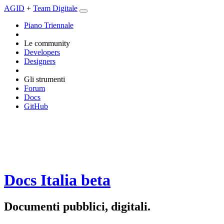
AGID
+
Team Digitale
Piano Triennale
Le community
Developers
Designers
Gli strumenti
Forum
Docs
GitHub
Docs Italia
beta
Documenti pubblici, digitali.