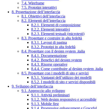
7.4. Wireframe
7.5. Prototipi interattivi
8. Progettazione dell’interfaccia
8.1. Obiettivi dell’interfaccia
8.2. Elementi dell’interfaccia
8.2.1. Elementi di composizione
8.2.2. Elementi interattivi
8.2.3. Elementi testuali (microtesti)
8.3. Progettare e costruire in alta fedeltà
8.3.1. Layout di pagina
8.3.2. Prototipi in alta fedeltà
8.4. Progettare con il design system .italia
8.4.1. Documentazione
8.4.2. Benefici del design system
8.4.3. Risorse operative
8.4.4. Come contribuire al design system .italia
8.5. Progettare con i modelli di sito e servizi
8.5.1. Vantaggi dell’utilizzo dei modelli
8.5.2. I modelli di sito e servizi disponibili
9. Sviluppo dell’interfaccia
9.1. Approccio allo sviluppo
9.1.1. Attività preliminari
9.1.2. Web design responsivo e accessibile
9.1.3. Mobile first
9.1.4. Progressive enhancement e Graceful