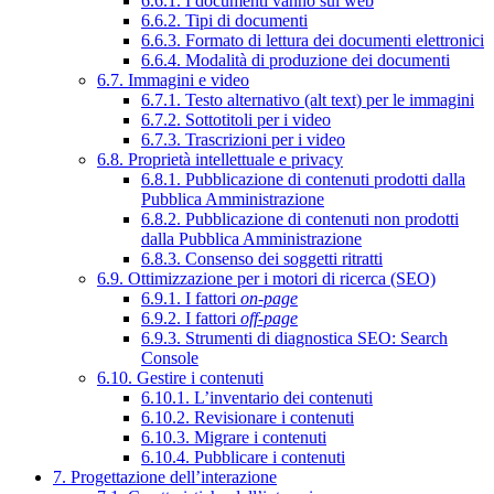
6.6.1. I documenti vanno sul web
6.6.2. Tipi di documenti
6.6.3. Formato di lettura dei documenti elettronici
6.6.4. Modalità di produzione dei documenti
6.7. Immagini e video
6.7.1. Testo alternativo (alt text) per le immagini
6.7.2. Sottotitoli per i video
6.7.3. Trascrizioni per i video
6.8. Proprietà intellettuale e privacy
6.8.1. Pubblicazione di contenuti prodotti dalla
Pubblica Amministrazione
6.8.2. Pubblicazione di contenuti non prodotti
dalla Pubblica Amministrazione
6.8.3. Consenso dei soggetti ritratti
6.9. Ottimizzazione per i motori di ricerca (SEO)
6.9.1. I fattori
on-page
6.9.2. I fattori
off-page
6.9.3. Strumenti di diagnostica SEO: Search
Console
6.10. Gestire i contenuti
6.10.1. L’inventario dei contenuti
6.10.2. Revisionare i contenuti
6.10.3. Migrare i contenuti
6.10.4. Pubblicare i contenuti
7. Progettazione dell’interazione