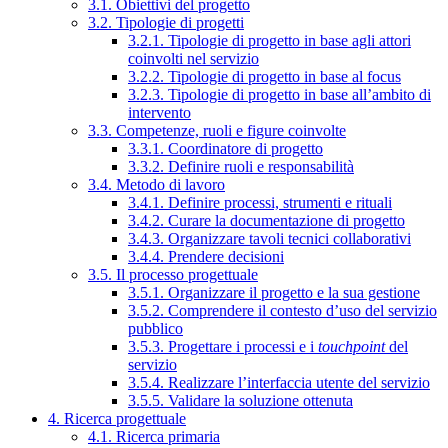
3.1. Obiettivi del progetto
3.2. Tipologie di progetti
3.2.1. Tipologie di progetto in base agli attori
coinvolti nel servizio
3.2.2. Tipologie di progetto in base al focus
3.2.3. Tipologie di progetto in base all’ambito di
intervento
3.3. Competenze, ruoli e figure coinvolte
3.3.1. Coordinatore di progetto
3.3.2. Definire ruoli e responsabilità
3.4. Metodo di lavoro
3.4.1. Definire processi, strumenti e rituali
3.4.2. Curare la documentazione di progetto
3.4.3. Organizzare tavoli tecnici collaborativi
3.4.4. Prendere decisioni
3.5. Il processo progettuale
3.5.1. Organizzare il progetto e la sua gestione
3.5.2. Comprendere il contesto d’uso del servizio
pubblico
3.5.3. Progettare i processi e i
touchpoint
del
servizio
3.5.4. Realizzare l’interfaccia utente del servizio
3.5.5. Validare la soluzione ottenuta
4. Ricerca progettuale
4.1. Ricerca primaria