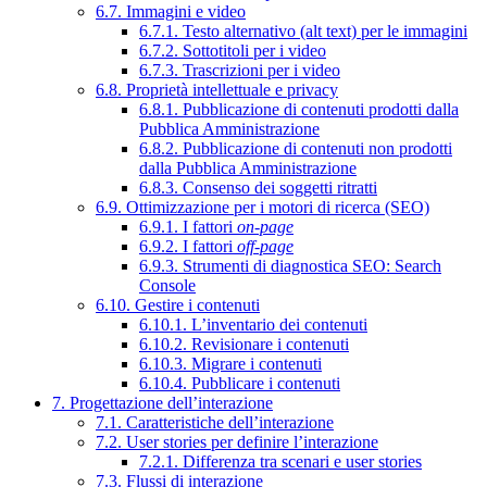
6.7. Immagini e video
6.7.1. Testo alternativo (alt text) per le immagini
6.7.2. Sottotitoli per i video
6.7.3. Trascrizioni per i video
6.8. Proprietà intellettuale e privacy
6.8.1. Pubblicazione di contenuti prodotti dalla
Pubblica Amministrazione
6.8.2. Pubblicazione di contenuti non prodotti
dalla Pubblica Amministrazione
6.8.3. Consenso dei soggetti ritratti
6.9. Ottimizzazione per i motori di ricerca (SEO)
6.9.1. I fattori
on-page
6.9.2. I fattori
off-page
6.9.3. Strumenti di diagnostica SEO: Search
Console
6.10. Gestire i contenuti
6.10.1. L’inventario dei contenuti
6.10.2. Revisionare i contenuti
6.10.3. Migrare i contenuti
6.10.4. Pubblicare i contenuti
7. Progettazione dell’interazione
7.1. Caratteristiche dell’interazione
7.2. User stories per definire l’interazione
7.2.1. Differenza tra scenari e user stories
7.3. Flussi di interazione