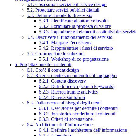
5.1. Cosa sono i servizi e il service design
5.2. Progettare servizi pubblici digitali
5.3. Definire il modello di servizio
5.3.1. Identificare gli attori coinvolti
5.3.2. Formulare la proposta di valore
5.3.3. Inquadrare gli elementi costitutivi del serviz
5.4. Descrivere il funzionamento del servizio
5.4.1. Mappare l’ecosistema
5.4.2. Rappresentare i flussi di servizio
5.5. Co-progettare le soluzioni
5.5.1. Workshop di co-progettazione
6. Progettazione dei contenuti
6.1. Cos’è il content design
6.2. Ricerca utente sui contenuti e il linguaggio
6.2.1. Content discovery
6.2.2. Dati di ricerca (search keywords)
6.2.3. Ricerca tramite analytics
6.2.4. Ricerca sui forum
6.3. Dalla ricerca ai bisogni degli utenti
6.3.1. User stories per definire i contenuti
6.3.2. Job stories per definire i contenuti
6.3.3. Criteri di accettazione
6.4. Architettura dell’informazione
6.4.1. Definire l’architettura dell’informazione
6.4.2. Alberatura