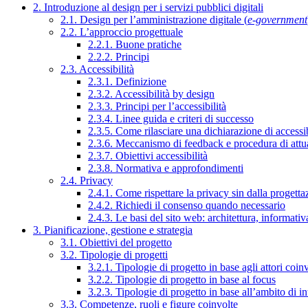
2. Introduzione al design per i servizi pubblici digitali
2.1. Design per l’amministrazione digitale (
e-government
2.2. L’approccio progettuale
2.2.1. Buone pratiche
2.2.2. Principi
2.3. Accessibilità
2.3.1. Definizione
2.3.2. Accessibilità by design
2.3.3. Principi per l’accessibilità
2.3.4. Linee guida e criteri di successo
2.3.5. Come rilasciare una dichiarazione di accessib
2.3.6. Meccanismo di feedback e procedura di attu
2.3.7. Obiettivi accessibilità
2.3.8. Normativa e approfondimenti
2.4. Privacy
2.4.1. Come rispettare la privacy sin dalla progettaz
2.4.2. Richiedi il consenso quando necessario
2.4.3. Le basi del sito web: architettura, informati
3. Pianificazione, gestione e strategia
3.1. Obiettivi del progetto
3.2. Tipologie di progetti
3.2.1. Tipologie di progetto in base agli attori coinv
3.2.2. Tipologie di progetto in base al focus
3.2.3. Tipologie di progetto in base all’ambito di i
3.3. Competenze, ruoli e figure coinvolte