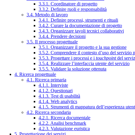
3.3.1. Coordinatore di progetto
3.3.2. Definire ruoli e responsabilità
3.4. Metodo di lavoro
3.4.1. Definire processi, strumenti e rituali
3.4.2. Curare la documentazione di progetto
3.4.3. Organizzare tavoli tecnici collaborativi
3.4.4. Prendere decisioni
3.5. Il processo progettuale
3.5.1. Organizzare il progetto e la sua gestione
3.5.2. Comprendere il contesto d’uso del servizio 
3.5.3. Progettare i processi e i
touchpoint
del servi
3.5.4. Realizzare l’interfaccia utente del servizio
3.5.5. Validare la soluzione ottenuta
4. Ricerca progettuale
4.1. Ricerca primaria
4.1.1. Interviste
4.1.2. Questionari
4.1.3. Test di usabilità
4.1.4. Web analytics
4.1.5. Strumenti di mappatura dell’esperienza uten
4.2. Ricerca secondaria
4.2.1. Ricerca documentale
4.2.2. Analisi benchmark
4.2.3. Valutazione euristica
5. Progettazione dei servizi