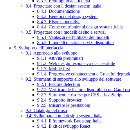
8.3.2. Prototipi in alta fedeltà
8.4. Progettare con il design system .italia
8.4.1. Documentazione
8.4.2. Benefici del design system
8.4.3. Risorse operative
8.4.4. Come contribuire al design system .italia
8.5. Progettare con i modelli di sito e servizi
8.5.1. Vantaggi dell’utilizzo dei modelli
8.5.2. I modelli di sito e servizi disponibili
9. Sviluppo dell’interfaccia
9.1. Approccio allo sviluppo
9.1.1. Attività preliminari
9.1.2. Web design responsivo e accessibile
9.1.3. Mobile first
9.1.4. Progressive enhancement e Graceful degrad
9.2. Strumenti di supporto allo sviluppo del software
9.2.1. Feature detection
9.2.2. Verificare le feature disponibili con Can I us
9.2.3. Strumenti e risorse per CSS e JavaScript
9.2.4. Supporto browser
9.2.5. Misurare le prestazioni
9.3. Catalogo del riuso
9.4. Sviluppare con il design system .italia
9.4.1. Il framework Bootstrap Italia
9.4.2. Il kit di sviluppo React