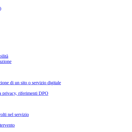
)
ilità
azione
ione di un sito o servizio digitale
va privacy, riferimenti DPO
olti nel servizio
ntervento