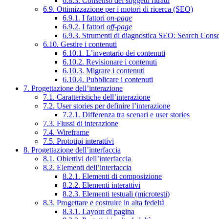
6.8.3. Consenso dei soggetti ritratti
6.9. Ottimizzazione per i motori di ricerca (SEO)
6.9.1. I fattori
on-page
6.9.2. I fattori
off-page
6.9.3. Strumenti di diagnostica SEO: Search Cons
6.10. Gestire i contenuti
6.10.1. L’inventario dei contenuti
6.10.2. Revisionare i contenuti
6.10.3. Migrare i contenuti
6.10.4. Pubblicare i contenuti
7. Progettazione dell’interazione
7.1. Caratteristiche dell’interazione
7.2. User stories per definire l’interazione
7.2.1. Differenza tra scenari e user stories
7.3. Flussi di interazione
7.4. Wireframe
7.5. Prototipi interattivi
8. Progettazione dell’interfaccia
8.1. Obiettivi dell’interfaccia
8.2. Elementi dell’interfaccia
8.2.1. Elementi di composizione
8.2.2. Elementi interattivi
8.2.3. Elementi testuali (microtesti)
8.3. Progettare e costruire in alta fedeltà
8.3.1. Layout di pagina