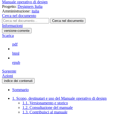
Manuale operativo di design
Progetto:
Designers Italia
Amministrazione:
italia
Cerca nel documento
Cerca nel documento
Informazioni
versione-corrente
Scarica
pdf
html
epub
Sorgente
Azioni
indice dei contenuti
Sommario
1. Scopo, destinatari e uso del Manuale operativo di design
1.1. Versionamento e storico
1.2. Consultazione del manuale
1.3. Contribuisci al manuale