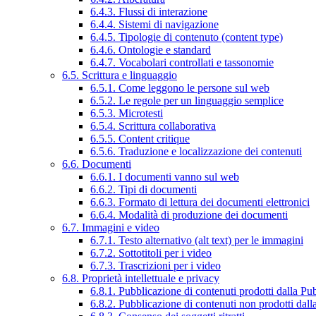
6.4.3. Flussi di interazione
6.4.4. Sistemi di navigazione
6.4.5. Tipologie di contenuto (content type)
6.4.6. Ontologie e standard
6.4.7. Vocabolari controllati e tassonomie
6.5. Scrittura e linguaggio
6.5.1. Come leggono le persone sul web
6.5.2. Le regole per un linguaggio semplice
6.5.3. Microtesti
6.5.4. Scrittura collaborativa
6.5.5. Content critique
6.5.6. Traduzione e localizzazione dei contenuti
6.6. Documenti
6.6.1. I documenti vanno sul web
6.6.2. Tipi di documenti
6.6.3. Formato di lettura dei documenti elettronici
6.6.4. Modalità di produzione dei documenti
6.7. Immagini e video
6.7.1. Testo alternativo (alt text) per le immagini
6.7.2. Sottotitoli per i video
6.7.3. Trascrizioni per i video
6.8. Proprietà intellettuale e privacy
6.8.1. Pubblicazione di contenuti prodotti dalla P
6.8.2. Pubblicazione di contenuti non prodotti dal