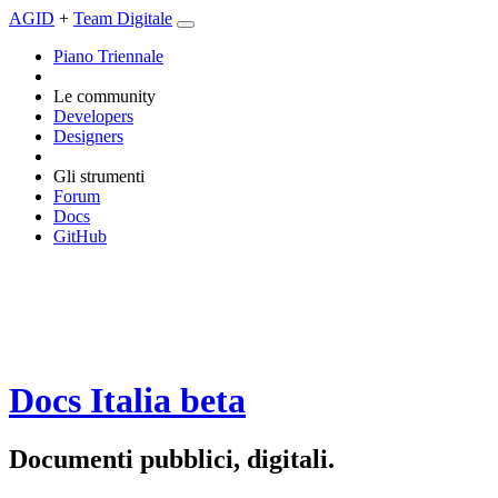
AGID
+
Team Digitale
Piano Triennale
Le community
Developers
Designers
Gli strumenti
Forum
Docs
GitHub
Docs Italia
beta
Documenti pubblici, digitali.