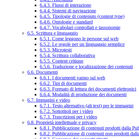
6.4.3. Flussi di interazione
6.4.4. Sistemi di navigazione
6.4.5. Tipologie di contenuto (content type)
6.4.6. Ontologie e standard
6.4.7. Vocabolari controllati e tassonomie
6.5. Scrittura e linguaggio
6.5.1. Come leggono le persone sul web
6.5.2. Le regole per un linguaggio semplice
6.5.3. Microtesti
6.5.4. Scrittura collaborativa
6.5.5. Content critique
6.5.6. Traduzione e localizzazione dei contenuti
6.6. Documenti
6.6.1. I documenti vanno sul web
6.6.2. Tipi di documenti
6.6.3. Formato di lettura dei documenti elettronici
6.6.4. Modalità di produzione dei documenti
6.7. Immagini e video
6.7.1. Testo alternativo (alt text) per le immagini
6.7.2. Sottotitoli per i video
6.7.3. Trascrizioni per i video
6.8. Proprietà intellettuale e privacy
6.8.1. Pubblicazione di contenuti prodotti dalla P
6.8.2. Pubblicazione di contenuti non prodotti dal