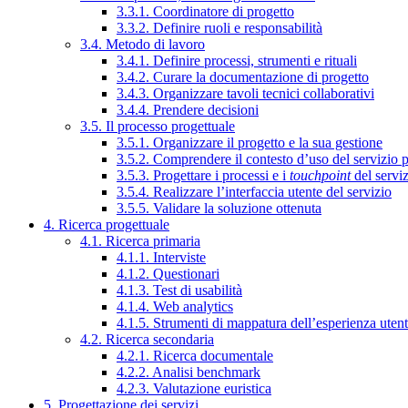
3.3.1. Coordinatore di progetto
3.3.2. Definire ruoli e responsabilità
3.4. Metodo di lavoro
3.4.1. Definire processi, strumenti e rituali
3.4.2. Curare la documentazione di progetto
3.4.3. Organizzare tavoli tecnici collaborativi
3.4.4. Prendere decisioni
3.5. Il processo progettuale
3.5.1. Organizzare il progetto e la sua gestione
3.5.2. Comprendere il contesto d’uso del servizio 
3.5.3. Progettare i processi e i
touchpoint
del servi
3.5.4. Realizzare l’interfaccia utente del servizio
3.5.5. Validare la soluzione ottenuta
4. Ricerca progettuale
4.1. Ricerca primaria
4.1.1. Interviste
4.1.2. Questionari
4.1.3. Test di usabilità
4.1.4. Web analytics
4.1.5. Strumenti di mappatura dell’esperienza uten
4.2. Ricerca secondaria
4.2.1. Ricerca documentale
4.2.2. Analisi benchmark
4.2.3. Valutazione euristica
5. Progettazione dei servizi