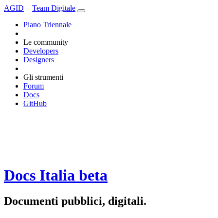
AGID
+
Team Digitale
Piano Triennale
Le community
Developers
Designers
Gli strumenti
Forum
Docs
GitHub
Docs Italia
beta
Documenti pubblici, digitali.