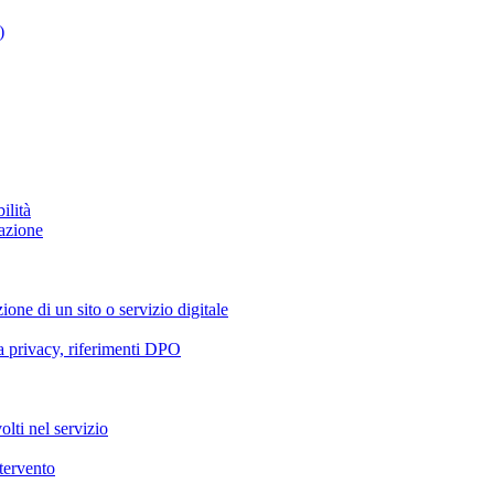
)
ilità
azione
ione di un sito o servizio digitale
va privacy, riferimenti DPO
olti nel servizio
ntervento