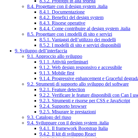
8.3.2. Prototipi in alta fedeltà
8.4. Progettare con il design system .italia
8.4.1. Documentazione
8.4.2. Benefici del design system
8.4.3. Risorse operative
8.4.4. Come contribuire al design system .italia
8.5. Progettare con i modelli di sito e servizi
8.5.1. Vantaggi dell’utilizzo dei modelli
8.5.2. I modelli di sito e servizi disponibili
9. Sviluppo dell’interfaccia
9.1. Approccio allo sviluppo
9.1.1. Attività preliminari
9.1.2. Web design responsivo e accessibile
9.1.3. Mobile first
9.1.4. Progressive enhancement e Graceful degrad
9.2. Strumenti di supporto allo sviluppo del software
9.2.1. Feature detection
9.2.2. Verificare le feature disponibili con Can I us
9.2.3. Strumenti e risorse per CSS e JavaScript
9.2.4. Supporto browser
9.2.5. Misurare le prestazioni
9.3. Catalogo del riuso
9.4. Sviluppare con il design system .italia
9.4.1. Il framework Bootstrap Italia
9.4.2. Il kit di sviluppo React