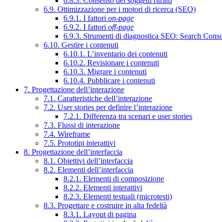
6.8.3. Consenso dei soggetti ritratti
6.9. Ottimizzazione per i motori di ricerca (SEO)
6.9.1. I fattori
on-page
6.9.2. I fattori
off-page
6.9.3. Strumenti di diagnostica SEO: Search Cons
6.10. Gestire i contenuti
6.10.1. L’inventario dei contenuti
6.10.2. Revisionare i contenuti
6.10.3. Migrare i contenuti
6.10.4. Pubblicare i contenuti
7. Progettazione dell’interazione
7.1. Caratteristiche dell’interazione
7.2. User stories per definire l’interazione
7.2.1. Differenza tra scenari e user stories
7.3. Flussi di interazione
7.4. Wireframe
7.5. Prototipi interattivi
8. Progettazione dell’interfaccia
8.1. Obiettivi dell’interfaccia
8.2. Elementi dell’interfaccia
8.2.1. Elementi di composizione
8.2.2. Elementi interattivi
8.2.3. Elementi testuali (microtesti)
8.3. Progettare e costruire in alta fedeltà
8.3.1. Layout di pagina