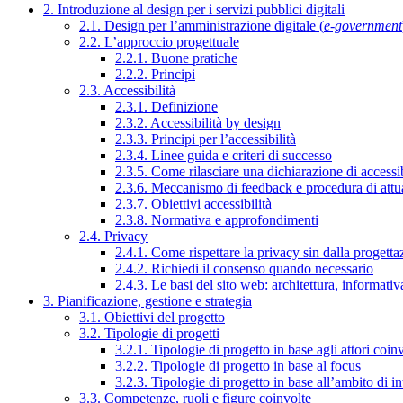
2. Introduzione al design per i servizi pubblici digitali
2.1. Design per l’amministrazione digitale (
e-government
2.2. L’approccio progettuale
2.2.1. Buone pratiche
2.2.2. Principi
2.3. Accessibilità
2.3.1. Definizione
2.3.2. Accessibilità by design
2.3.3. Principi per l’accessibilità
2.3.4. Linee guida e criteri di successo
2.3.5. Come rilasciare una dichiarazione di accessib
2.3.6. Meccanismo di feedback e procedura di attu
2.3.7. Obiettivi accessibilità
2.3.8. Normativa e approfondimenti
2.4. Privacy
2.4.1. Come rispettare la privacy sin dalla progettaz
2.4.2. Richiedi il consenso quando necessario
2.4.3. Le basi del sito web: architettura, informati
3. Pianificazione, gestione e strategia
3.1. Obiettivi del progetto
3.2. Tipologie di progetti
3.2.1. Tipologie di progetto in base agli attori coinv
3.2.2. Tipologie di progetto in base al focus
3.2.3. Tipologie di progetto in base all’ambito di i
3.3. Competenze, ruoli e figure coinvolte