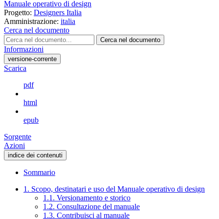
Manuale operativo di design
Progetto:
Designers Italia
Amministrazione:
italia
Cerca nel documento
Cerca nel documento
Informazioni
versione-corrente
Scarica
pdf
html
epub
Sorgente
Azioni
indice dei contenuti
Sommario
1. Scopo, destinatari e uso del Manuale operativo di design
1.1. Versionamento e storico
1.2. Consultazione del manuale
1.3. Contribuisci al manuale