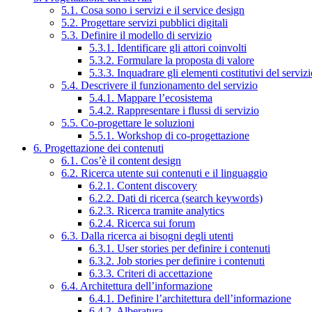
5.1. Cosa sono i servizi e il service design
5.2. Progettare servizi pubblici digitali
5.3. Definire il modello di servizio
5.3.1. Identificare gli attori coinvolti
5.3.2. Formulare la proposta di valore
5.3.3. Inquadrare gli elementi costitutivi del serviz
5.4. Descrivere il funzionamento del servizio
5.4.1. Mappare l’ecosistema
5.4.2. Rappresentare i flussi di servizio
5.5. Co-progettare le soluzioni
5.5.1. Workshop di co-progettazione
6. Progettazione dei contenuti
6.1. Cos’è il content design
6.2. Ricerca utente sui contenuti e il linguaggio
6.2.1. Content discovery
6.2.2. Dati di ricerca (search keywords)
6.2.3. Ricerca tramite analytics
6.2.4. Ricerca sui forum
6.3. Dalla ricerca ai bisogni degli utenti
6.3.1. User stories per definire i contenuti
6.3.2. Job stories per definire i contenuti
6.3.3. Criteri di accettazione
6.4. Architettura dell’informazione
6.4.1. Definire l’architettura dell’informazione
6.4.2. Alberatura