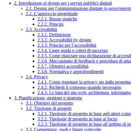
2. Introduzione al design per i servizi pubblici digitali
2.1. Design per l’amministrazione digitale (
e-government
2.2. L’approccio progettuale
2.2.1. Buone pratiche
2.2.2. Principi
2.3. Accessibilità
2.3.1. Definizione
2.3.2. Accessibilità by design
2.3.3. Principi per l’accessibilità
2.3.4. Linee guida e criteri di successo
2.3.5. Come rilasciare una dichiarazione di accessib
2.3.6. Meccanismo di feedback e procedura di attu
2.3.7. Obiettivi accessibilità
2.3.8. Normativa e approfondimenti
2.4. Privacy
2.4.1. Come rispettare la privacy sin dalla progettaz
2.4.2. Richiedi il consenso quando necessario
2.4.3. Le basi del sito web: architettura, informati
3. Pianificazione, gestione e strategia
3.1. Obiettivi del progetto
3.2. Tipologie di progetti
3.2.1. Tipologie di progetto in base agli attori coinv
3.2.2. Tipologie di progetto in base al focus
3.2.3. Tipologie di progetto in base all’ambito di i
3.3. Competenze, ruoli e figure coinvolte