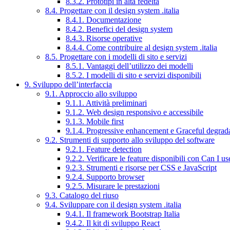
8.3.2. Prototipi in alta fedeltà
8.4. Progettare con il design system .italia
8.4.1. Documentazione
8.4.2. Benefici del design system
8.4.3. Risorse operative
8.4.4. Come contribuire al design system .italia
8.5. Progettare con i modelli di sito e servizi
8.5.1. Vantaggi dell’utilizzo dei modelli
8.5.2. I modelli di sito e servizi disponibili
9. Sviluppo dell’interfaccia
9.1. Approccio allo sviluppo
9.1.1. Attività preliminari
9.1.2. Web design responsivo e accessibile
9.1.3. Mobile first
9.1.4. Progressive enhancement e Graceful degrad
9.2. Strumenti di supporto allo sviluppo del software
9.2.1. Feature detection
9.2.2. Verificare le feature disponibili con Can I us
9.2.3. Strumenti e risorse per CSS e JavaScript
9.2.4. Supporto browser
9.2.5. Misurare le prestazioni
9.3. Catalogo del riuso
9.4. Sviluppare con il design system .italia
9.4.1. Il framework Bootstrap Italia
9.4.2. Il kit di sviluppo React