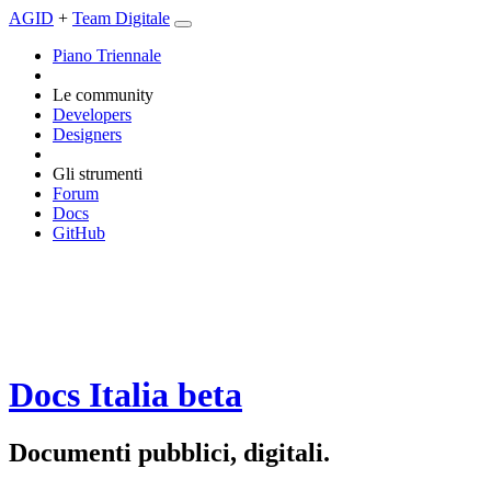
AGID
+
Team Digitale
Piano Triennale
Le community
Developers
Designers
Gli strumenti
Forum
Docs
GitHub
Docs Italia
beta
Documenti pubblici, digitali.