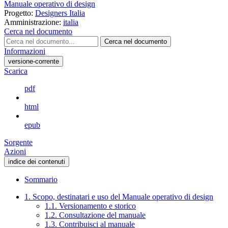
Manuale operativo di design
Progetto:
Designers Italia
Amministrazione:
italia
Cerca nel documento
Cerca nel documento
Informazioni
versione-corrente
Scarica
pdf
html
epub
Sorgente
Azioni
indice dei contenuti
Sommario
1. Scopo, destinatari e uso del Manuale operativo di design
1.1. Versionamento e storico
1.2. Consultazione del manuale
1.3. Contribuisci al manuale