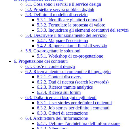
5.1. Cosa sono i servizi e il service design
5.2. Progettare servizi pubblici digitali
5.3. Definire il modello di servizio
5.3.1. Identificare gli attori coinvolti
5.3.2. Formulare la proposta di valore
5.3.3. Inquadrare gli elementi costitutivi del serviz
5.4. Descrivere il funzionamento del servizio
5.4.1. Mappare l’ecosistema
5.4.2. Rappresentare i flussi di servizio
5.5. Co-progettare le soluzioni
5.5.1. Workshop di co-progettazione
6. Progettazione dei contenuti
6.1. Cos’è il content design
6.2. Ricerca utente sui contenuti e il linguaggio
6.2.1. Content discovery
6.2.2. Dati di ricerca (search keywords)
6.2.3. Ricerca tramite analytics
6.2.4. Ricerca sui forum
6.3. Dalla ricerca ai bisogni degli utenti
6.3.1. User stories per definire i contenuti
6.3.2. Job stories per definire i contenuti
6.3.3. Criteri di accettazione
6.4. Architettura dell’informazione
6.4.1. Definire l’architettura dell’informazione
6.4.2. Alberatura