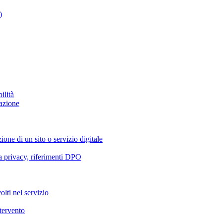
)
ilità
azione
ione di un sito o servizio digitale
va privacy, riferimenti DPO
olti nel servizio
ntervento