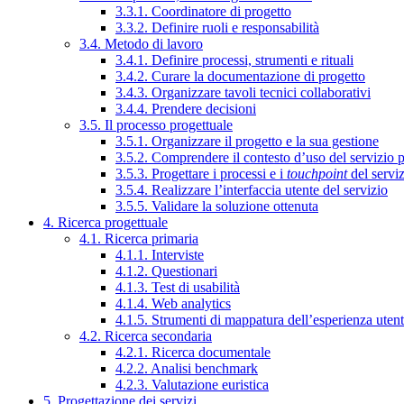
3.3.1. Coordinatore di progetto
3.3.2. Definire ruoli e responsabilità
3.4. Metodo di lavoro
3.4.1. Definire processi, strumenti e rituali
3.4.2. Curare la documentazione di progetto
3.4.3. Organizzare tavoli tecnici collaborativi
3.4.4. Prendere decisioni
3.5. Il processo progettuale
3.5.1. Organizzare il progetto e la sua gestione
3.5.2. Comprendere il contesto d’uso del servizio 
3.5.3. Progettare i processi e i
touchpoint
del servi
3.5.4. Realizzare l’interfaccia utente del servizio
3.5.5. Validare la soluzione ottenuta
4. Ricerca progettuale
4.1. Ricerca primaria
4.1.1. Interviste
4.1.2. Questionari
4.1.3. Test di usabilità
4.1.4. Web analytics
4.1.5. Strumenti di mappatura dell’esperienza uten
4.2. Ricerca secondaria
4.2.1. Ricerca documentale
4.2.2. Analisi benchmark
4.2.3. Valutazione euristica
5. Progettazione dei servizi