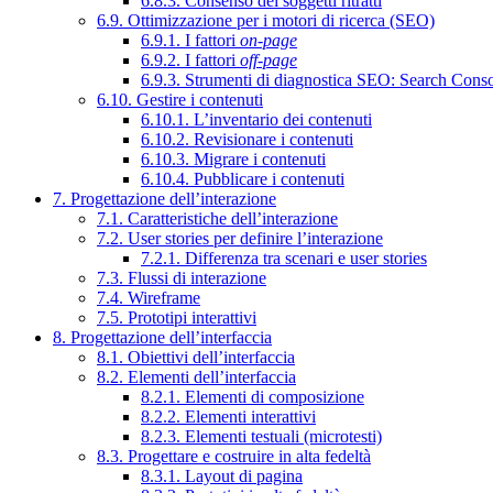
6.8.3. Consenso dei soggetti ritratti
6.9. Ottimizzazione per i motori di ricerca (SEO)
6.9.1. I fattori
on-page
6.9.2. I fattori
off-page
6.9.3. Strumenti di diagnostica SEO: Search Cons
6.10. Gestire i contenuti
6.10.1. L’inventario dei contenuti
6.10.2. Revisionare i contenuti
6.10.3. Migrare i contenuti
6.10.4. Pubblicare i contenuti
7. Progettazione dell’interazione
7.1. Caratteristiche dell’interazione
7.2. User stories per definire l’interazione
7.2.1. Differenza tra scenari e user stories
7.3. Flussi di interazione
7.4. Wireframe
7.5. Prototipi interattivi
8. Progettazione dell’interfaccia
8.1. Obiettivi dell’interfaccia
8.2. Elementi dell’interfaccia
8.2.1. Elementi di composizione
8.2.2. Elementi interattivi
8.2.3. Elementi testuali (microtesti)
8.3. Progettare e costruire in alta fedeltà
8.3.1. Layout di pagina