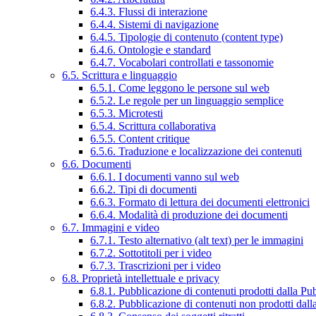
6.4.3. Flussi di interazione
6.4.4. Sistemi di navigazione
6.4.5. Tipologie di contenuto (content type)
6.4.6. Ontologie e standard
6.4.7. Vocabolari controllati e tassonomie
6.5. Scrittura e linguaggio
6.5.1. Come leggono le persone sul web
6.5.2. Le regole per un linguaggio semplice
6.5.3. Microtesti
6.5.4. Scrittura collaborativa
6.5.5. Content critique
6.5.6. Traduzione e localizzazione dei contenuti
6.6. Documenti
6.6.1. I documenti vanno sul web
6.6.2. Tipi di documenti
6.6.3. Formato di lettura dei documenti elettronici
6.6.4. Modalità di produzione dei documenti
6.7. Immagini e video
6.7.1. Testo alternativo (alt text) per le immagini
6.7.2. Sottotitoli per i video
6.7.3. Trascrizioni per i video
6.8. Proprietà intellettuale e privacy
6.8.1. Pubblicazione di contenuti prodotti dalla P
6.8.2. Pubblicazione di contenuti non prodotti dal